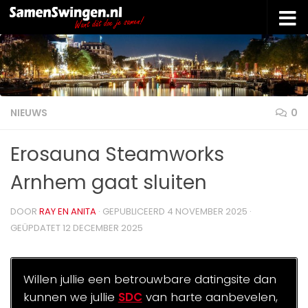
Doorgaan naar inhoud
NIEUWS
0
Erosauna Steamworks
Arnhem gaat sluiten
DOOR
RAY EN ANITA
· GEPUBLICEERD
4 NOVEMBER 2025
·
GEÜPDATET
12 DECEMBER 2025
Willen jullie een betrouwbare datingsite dan
kunnen we jullie
SDC
van harte aanbevelen,