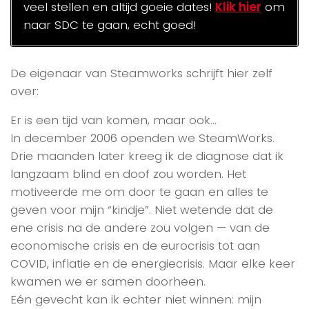
veel stellen en altijd goeie dates!
Klik hier
om
naar SDC te gaan, echt goed!
De eigenaar van Steamworks schrijft hier zelf
over:
Er is een tijd van komen, maar ook…
In december 2006 openden we SteamWorks.
Drie maanden later kreeg ik de diagnose dat ik
langzaam blind en doof zou worden. Het
motiveerde me om door te gaan en alles te
geven voor mijn “kindje”. Niet wetende dat de
ene crisis na de andere zou volgen — van de
economische crisis en de eurocrisis tot aan
COVID, inflatie en de energiecrisis. Maar elke keer
kwamen we er samen doorheen.
Eén gevecht kan ik echter niet winnen: mijn