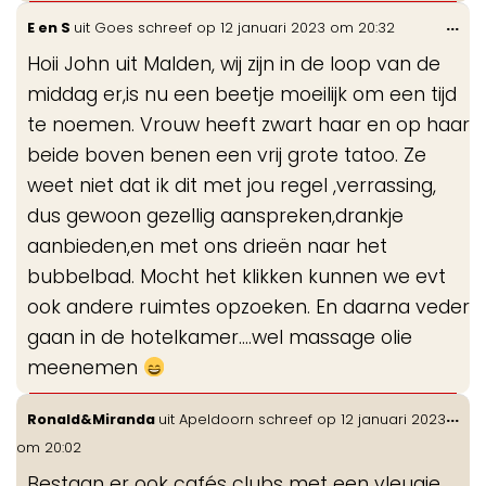
Wis
...
E en S
uit
Goes
schreef op
12 januari 2023
om
20:32
de
Hoii John uit Malden, wij zijn in de loop van de
me
middag er,is nu een beetje moeilijk om een tijd
te noemen. Vrouw heeft zwart haar en op haar
beide boven benen een vrij grote tatoo. Ze
weet niet dat ik dit met jou regel ,verrassing,
dus gewoon gezellig aanspreken,drankje
aanbieden,en met ons drieën naar het
bubbelbad. Mocht het klikken kunnen we evt
ook andere ruimtes opzoeken. En daarna veder
gaan in de hotelkamer....wel massage olie
meenemen
Wis
...
Ronald&Miranda
uit
Apeldoorn
schreef op
12 januari 2023
de
om
20:02
me
Bestaan er ook cafés clubs met een vleugje