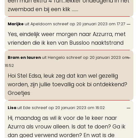
een man extra 4 fun...lekker ondeugend in het
zwembad en bij een klik .......
Wis
...
Marijke
uit
Apeldoorn
schreef op
20 januari 2023
om
17:27
de
Yes, eindelijk weer morgen naar Azzurra, met
me
vrienden die ik ken van Bussloo naaktstrand
Wis
...
Bram en lauren
uit
Hengelo
schreef op
20 januari 2023
om
de
16:52
me
Hoi Stel Edsa, leuk zeg dat kan wel gezellig
worden, zijn jullie toevallig ook bi ontdekkend?
Groetjes
Wis
...
Lisa
uit
Ede
schreef op
20 januari 2023
om
16:02
de
Hi, maandag as wil ik voor de 1e keer naar
me
Azurra als vrouw alleen. Is dat te doen? Ga ik
dan goed verwend worden? En wat is de