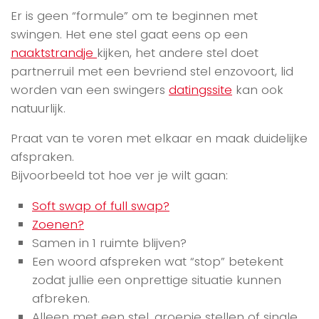
Er is geen “formule” om te beginnen met
swingen. Het ene stel gaat eens op een
naaktstrandje
kijken, het andere stel doet
partnerruil met een bevriend stel enzovoort, lid
worden van een swingers
datingssite
kan ook
natuurlijk.
Praat van te voren met elkaar en maak duidelijke
afspraken.
Bijvoorbeeld tot hoe ver je wilt gaan:
Soft swap of full swap?
Zoenen?
Samen in 1 ruimte blijven?
Een woord afspreken wat “stop” betekent
zodat jullie een onprettige situatie kunnen
afbreken.
Alleen met een stel, groepje stellen of single