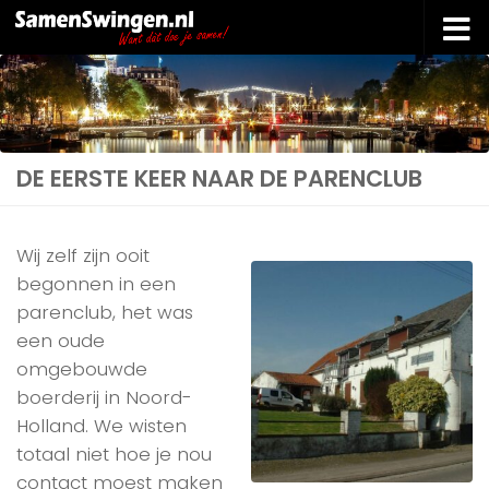
Doorgaan naar inhoud
DE EERSTE KEER NAAR DE PARENCLUB
Wij zelf zijn ooit
begonnen in een
parenclub, het was
een oude
omgebouwde
boerderij in Noord-
Holland. We wisten
totaal niet hoe je nou
contact moest maken