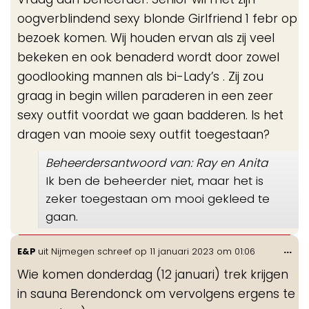
oogverblindend sexy blonde Girlfriend 1 febr op
bezoek komen. Wij houden ervan als zij veel
bekeken en ook benaderd wordt door zowel
goodlooking mannen als bi-Lady’s . Zij zou
graag in begin willen paraderen in een zeer
sexy outfit voordat we gaan badderen. Is het
dragen van mooie sexy outfit toegestaan?
Beheerdersantwoord van: Ray en Anita
Ik ben de beheerder niet, maar het is
zeker toegestaan om mooi gekleed te
gaan.
Wis
...
E&P
uit
Nijmegen
schreef op
11 januari 2023
om
01:06
de
Wie komen donderdag (12 januari) trek krijgen
me
in sauna Berendonck om vervolgens ergens te