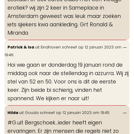
erotiek? wij zijn 2 keer in Sameplace in
Amsterdam geweest was leuk maar zoeken
iets sjiekers kwa aankleding. Grt Ronald &
Miranda
Wis
...
Patrick & Isa
uit
Eindhoven
schreef op
12 januari 2023
om
de
19:46
me
Hoi wie gaan er donderdag 19 januari rond de
middag ook naar de stellendag in azzurra. Wij zij
stel van 52 en 50. Voor ons is dit de eerste
keer. Zijn beide bi schierig, vinden het
spannend. We kijken er naar uit!
Wis
...
Hilda
uit
Gouda
schreef op
12 januari 2023
om
19:45
de
#G.uit Bergschoek...ieder heeft eigen
me
ervaringen. Er zijn mensen die regels niet zo