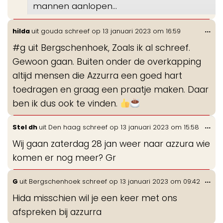
mannen aanlopen...
Wis
...
hilda
uit
gouda
schreef op
13 januari 2023
om
16:59
de
#g uit Bergschenhoek, Zoals ik al schreef.
me
Gewoon gaan. Buiten onder de overkapping
altijd mensen die Azzurra een goed hart
toedragen en graag een praatje maken. Daar
ben ik dus ook te vinden.
Wis
...
Stel dh
uit
Den haag
schreef op
13 januari 2023
om
15:58
de
Wij gaan zaterdag 28 jan weer naar azzura wie
me
komen er nog meer? Gr
Wis
...
G
uit
Bergschenhoek
schreef op
13 januari 2023
om
09:42
de
Hida misschien wil je een keer met ons
me
afspreken bij azzurra