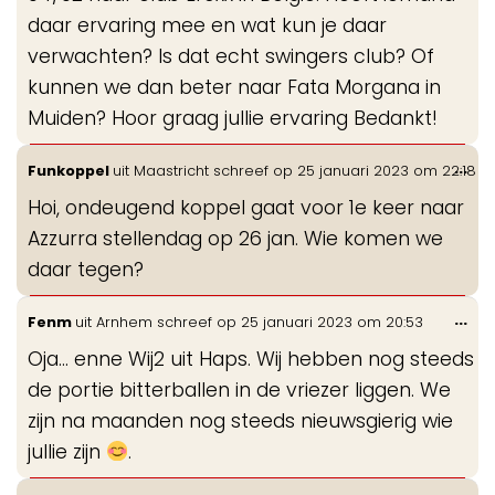
daar ervaring mee en wat kun je daar
verwachten? Is dat echt swingers club? Of
kunnen we dan beter naar Fata Morgana in
Muiden? Hoor graag jullie ervaring Bedankt!
Wis
...
Funkoppel
uit
Maastricht
schreef op
25 januari 2023
om
22:18
de
Hoi, ondeugend koppel gaat voor 1e keer naar
me
Azzurra stellendag op 26 jan. Wie komen we
daar tegen?
Wis
...
Fenm
uit
Arnhem
schreef op
25 januari 2023
om
20:53
de
Oja... enne Wij2 uit Haps. Wij hebben nog steeds
me
de portie bitterballen in de vriezer liggen. We
zijn na maanden nog steeds nieuwsgierig wie
jullie zijn
.