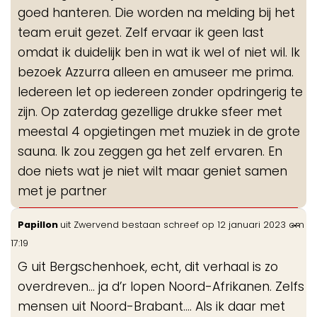
goed hanteren. Die worden na melding bij het
team eruit gezet. Zelf ervaar ik geen last
omdat ik duidelijk ben in wat ik wel of niet wil. Ik
bezoek Azzurra alleen en amuseer me prima.
Iedereen let op iedereen zonder opdringerig te
zijn. Op zaterdag gezellige drukke sfeer met
meestal 4 opgietingen met muziek in de grote
sauna. Ik zou zeggen ga het zelf ervaren. En
doe niets wat je niet wilt maar geniet samen
met je partner
Wis
...
Papillon
uit
Zwervend bestaan
schreef op
12 januari 2023
om
de
17:19
me
G uit Bergschenhoek, echt, dit verhaal is zo
overdreven… ja d’r lopen Noord-Afrikanen. Zelfs
mensen uit Noord-Brabant…. Als ik daar met