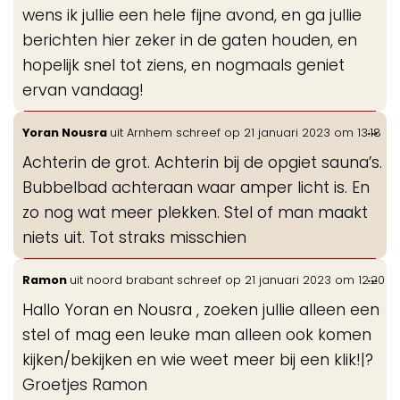
wens ik jullie een hele fijne avond, en ga jullie
berichten hier zeker in de gaten houden, en
hopelijk snel tot ziens, en nogmaals geniet
ervan vandaag!
Wis
...
Yoran Nousra
uit
Arnhem
schreef op
21 januari 2023
om
13:18
de
Achterin de grot. Achterin bij de opgiet sauna’s.
me
Bubbelbad achteraan waar amper licht is. En
zo nog wat meer plekken. Stel of man maakt
niets uit. Tot straks misschien
Wis
...
Ramon
uit
noord brabant
schreef op
21 januari 2023
om
12:20
de
Hallo Yoran en Nousra , zoeken jullie alleen een
me
stel of mag een leuke man alleen ook komen
kijken/bekijken en wie weet meer bij een klik!|?
Groetjes Ramon