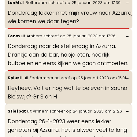
Wis
...
LenM
uit
Rotterdam
schreef op
25 januari 2023
om
17:39
de
Donderdag lekker met mijn vrouw naar Azzurra,
me
wie komen we daar tegen?
Wis
...
Fenm
uit
Arnhem
schreef op
25 januari 2023
om
17:26
de
Donderdag naar de stellendag in Azzurra.
me
Drankje aan de bar, hapje eten, heerlijk
bubbelen en eens kijken we gaan ontmoeten.
Wis
...
SplusH
uit
Zoetermeer
schreef op
25 januari 2023
om
15:01
de
Heyheey, Valt er nog wat te beleven in sauna
me
Bleiswijk? Gr S en H
Wis
...
Stiefpat
uit
Arnhem
schreef op
24 januari 2023
om
21:26
de
Donderdag 26-1-2023 weer eens lekker
me
genieten bij Azzurra, het is alweer veel te lang