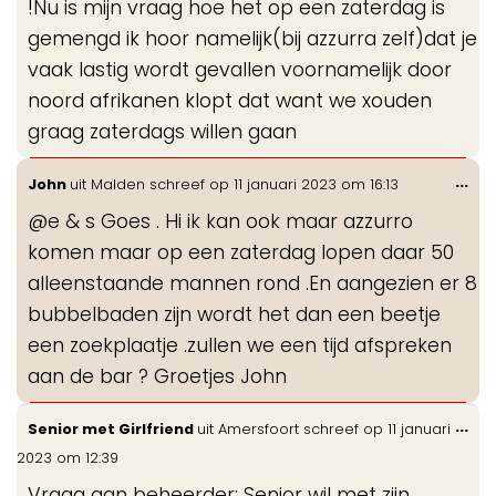
!Nu is mijn vraag hoe het op een zaterdag is
gemengd ik hoor namelijk(bij azzurra zelf)dat je
vaak lastig wordt gevallen voornamelijk door
noord afrikanen klopt dat want we xouden
graag zaterdags willen gaan
Wis
...
John
uit
Malden
schreef op
11 januari 2023
om
16:13
de
@e & s Goes . Hi ik kan ook maar azzurro
me
komen maar op een zaterdag lopen daar 50
alleenstaande mannen rond .En aangezien er 8
bubbelbaden zijn wordt het dan een beetje
een zoekplaatje .zullen we een tijd afspreken
aan de bar ? Groetjes John
Wis
...
Senior met Girlfriend
uit
Amersfoort
schreef op
11 januari
de
2023
om
12:39
me
Vraag aan beheerder: Senior wil met zijn