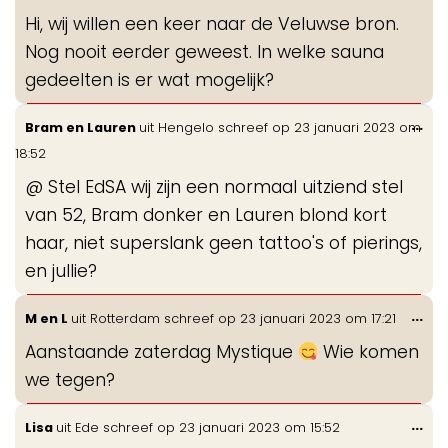
de
Hi, wij willen een keer naar de Veluwse bron.
me
Nog nooit eerder geweest. In welke sauna
gedeelten is er wat mogelijk?
Wis
...
Bram en Lauren
uit
Hengelo
schreef op
23 januari 2023
om
de
18:52
me
@ Stel EdSA wij zijn een normaal uitziend stel
van 52, Bram donker en Lauren blond kort
haar, niet superslank geen tattoo's of pierings,
en jullie?
Wis
...
M en L
uit
Rotterdam
schreef op
23 januari 2023
om
17:21
de
Aanstaande zaterdag Mystique
Wie komen
me
we tegen?
Wis
...
Lisa
uit
Ede
schreef op
23 januari 2023
om
15:52
de