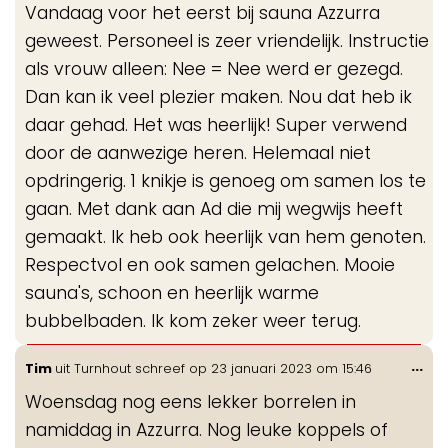
Vandaag voor het eerst bij sauna Azzurra
me
geweest. Personeel is zeer vriendelijk. Instructie
als vrouw alleen: Nee = Nee werd er gezegd.
Dan kan ik veel plezier maken. Nou dat heb ik
daar gehad. Het was heerlijk! Super verwend
door de aanwezige heren. Helemaal niet
opdringerig. 1 knikje is genoeg om samen los te
gaan. Met dank aan Ad die mij wegwijs heeft
gemaakt. Ik heb ook heerlijk van hem genoten.
Respectvol en ook samen gelachen. Mooie
sauna's, schoon en heerlijk warme
bubbelbaden. Ik kom zeker weer terug.
Wis
...
Tim
uit
Turnhout
schreef op
23 januari 2023
om
15:46
de
Woensdag nog eens lekker borrelen in
me
namiddag in Azzurra. Nog leuke koppels of