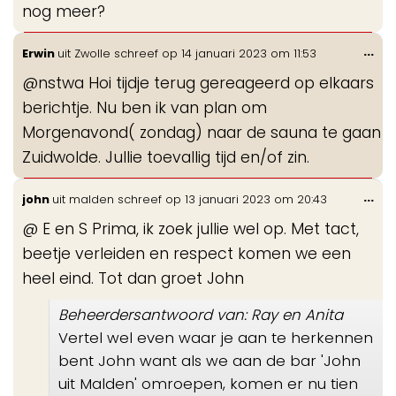
nog meer?
Wis
...
Erwin
uit
Zwolle
schreef op
14 januari 2023
om
11:53
de
@nstwa Hoi tijdje terug gereageerd op elkaars
me
berichtje. Nu ben ik van plan om
Morgenavond( zondag) naar de sauna te gaan
Zuidwolde. Jullie toevallig tijd en/of zin.
Wis
...
john
uit
malden
schreef op
13 januari 2023
om
20:43
de
@ E en S Prima, ik zoek jullie wel op. Met tact,
me
beetje verleiden en respect komen we een
heel eind. Tot dan groet John
Beheerdersantwoord van: Ray en Anita
Vertel wel even waar je aan te herkennen
bent John want als we aan de bar 'John
uit Malden' omroepen, komen er nu tien