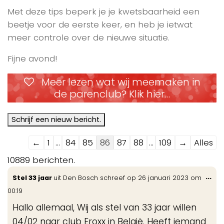
Met deze tips beperk je je kwetsbaarheid een
beetje voor de eerste keer, en heb je ietwat
meer controle over de nieuwe situatie.
Fijne avond!
Meer lezen wat wij meemaken in
de parenclub? Klik hier…
Navigatie
←
1
...
84
85
86
87
88
...
109
→
Alles
door
10889 berichten.
de
Wis
...
Stel 33 jaar
uit
Den Bosch
schreef op
26 januari 2023
om
gastenboek-
de
00:19
lijst
me
Hallo allemaal, Wij als stel van 33 jaar willen
04/02 naar club Eroxx in België. Heeft iemand