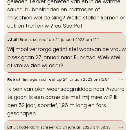
geleden. Lekker genieten van en in de warme
sauna, bubbelbaden en matrasjes of
misschien wel de sling? Welke stellen komen er
ook en treffen wij? xxx StiefPat
Wis
...
JJ
uit
Utrecht
schreef op
24 januari 2023
om
19:11
de
Wij mooi verzorgd getint stel waarvan de vrouw
me
bisex gaan 27 januari naar Fun4two. Welk stel
of vrouw zien wij daar?
Wis
...
Rob
uit
Nijmegen
schreef op
24 januari 2023
om
12:54
de
Ik ben van plan woensdagmiddag naar Azzurra
me
te gaan. Is een dame die met mij mee wil? Ik
ben 52 jaar, sportief, 1,96 m lang en fors
geschapen
Wis
...
LG
uit
Rotterdam
schreef op
24 januari 2023
om
08:33