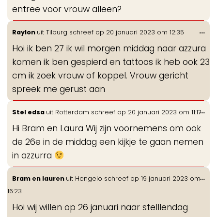
entree voor vrouw alleen?
Wis
...
Raylon
uit
Tilburg
schreef op
20 januari 2023
om
12:35
de
Hoi ik ben 27 ik wil morgen middag naar azzura
me
komen ik ben gespierd en tattoos ik heb ook 23
cm ik zoek vrouw of koppel. Vrouw gericht
spreek me gerust aan
Wis
...
Stel edsa
uit
Rotterdam
schreef op
20 januari 2023
om
11:17
de
Hi Bram en Laura Wij zijn voornemens om ook
me
de 26e in de middag een kijkje te gaan nemen
in azzurra
Wis
...
Bram en lauren
uit
Hengelo
schreef op
19 januari 2023
om
de
16:23
me
Hoi wij willen op 26 januari naar stelllendag