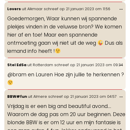
Wis
...
Lovers
uit
Alkmaar
schreef op
21 januari 2023
om
11:56
de
Goedemorgen, Waar kunnen wij spannende
me
plekjes vinden in de veluwse bron? We komen
hier af en toe! Maar een spannende
ontmoeting gaan wij niet uit de weg
Dus als
iemand info heeft !
Wis
...
Stel EdSa
uit
Rotterdam
schreef op
21 januari 2023
om
09:34
de
@bram en Lauren Hoe zijn jullie te herkennen ?
me
Wis
...
BBW#fun
uit
Almere
schreef op
21 januari 2023
om
04:57
de
Vrijdag is er een big and beautiful avond....
me
Waarom de dag pas om 20 uur beginnen. Deze
blonde BBW is er om 12 uur en mijn fantasie is