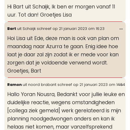
de
Hi Bart uit Schaijk, Ik ben er morgen vanaf 11
me
uur. Tot dan! Groetjes Lisa
Wis
...
Bart
uit
Schaijk
schreef op
21 januari 2023
om
16:23
de
Hoi Lisa uit Ede, deze man is ook van plan om
me
maandag naar Azurra te gaan. Enig idee hoe
laat je daar zal zijn zodat ik er mede voor kan
zorgen dat je voldoende verwend wordt.
Groetjes, Bart
Wis
...
Ramon
uit
noord brabant
schreef op
21 januari 2023
om
14:54
de
Hallo Yoran Nousra, Bedankt voor jullie leuke en
me
duidelijke reactie, wegens omstandigheden
[collega ziek gemeld] werk gerelateerd is mijn
planning noodgedwongen anders en kan ik
helaas niet komen, maar vanzelfsprekend