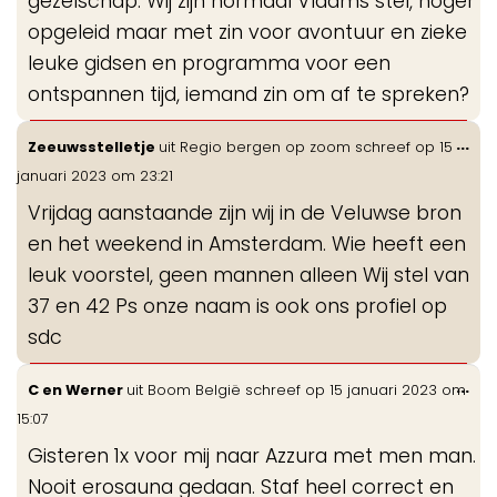
gezelschap. Wij zijn normaal Vlaams stel, hoger
opgeleid maar met zin voor avontuur en zieke
leuke gidsen en programma voor een
ontspannen tijd, iemand zin om af te spreken?
Wis
...
Zeeuwsstelletje
uit
Regio bergen op zoom
schreef op
15
de
januari 2023
om
23:21
me
Vrijdag aanstaande zijn wij in de Veluwse bron
en het weekend in Amsterdam. Wie heeft een
leuk voorstel, geen mannen alleen Wij stel van
37 en 42 Ps onze naam is ook ons profiel op
sdc
Wis
...
C en Werner
uit
Boom België
schreef op
15 januari 2023
om
de
15:07
me
Gisteren 1x voor mij naar Azzura met men man.
Nooit erosauna gedaan. Staf heel correct en