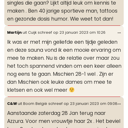
singles die gaan? Lijkt altijd leuk om kennis te
maken . Ben 40 jarige sportieve man, tattoos
en gezonde dosis humor. Wie weet tot dan!
Wis
...
Martijn
uit
Cuijk
schreef op
23 januari 2023
om
10:26
de
Ik was er met mijn geliefde een tijdje geleden
me
en deze sauna vond ik een mooie ervaring om
mee te maken. Nu is de relatie over maar zou
het toch spannend vinden om een keer alleen
nog eens te gaan. Mischien 28-1 wel . Zijn er
dan Mischien ook leuke dames om mee te
kletsen en ook wel meer
Wis
...
C&W
uit
Boom België
schreef op
23 januari 2023
om
09:08
de
Aanstaande zaterdag 28 Jan terug naar
me
Azzura. Voor men vrouwtje haar 2x . Het beviel