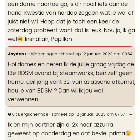
een dame naartoe ga, is d’r nooit iets aan de
hand. Kwestie van hardop zeggen wat je wel of
juist niet wil. Hoop dat je toch een keer de
zaterdag probeert want dat is leuk. Nou ja, ik ga
wel
Inshallah, Papillon
Wis
...
Jayden
uit
Wageningen
schreef op
12 januari 2023
om
09:53
de
Hoi dames en heren Ik zie jullie graag vrijdag de
me
13e BDSM avond bij steamworks, ben zelf geen
homo, geil jong vent 32j van aziatische afkomst,
hou je van BDSM ? Dan wil ik jou wel
verwennen.
Wis
...
G
uit
Bergschenhoek
schreef op
12 januari 2023
om
07:57
de
Ik en mijn partner zijn al 2x naar azzurra
me
geweest op donderdag en dat beviel prima