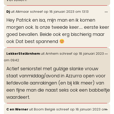
Wis
...
Dj
uit
Alkmaar
schreef op
18 januari 2023
om
13:13
de
Hey Patrick en isa, mijn man en ik komen
me
morgen ook. Is onze tweede keer….. eerste keer
goed bevallen. Beide ook erg bischierig maar
ook Dat best spannend
Wis
...
LekkerStelArnhem
uit
Arnhem
schreef op
18 januari 2023
de
om
09:42
me
Actief seniorstel met gulzige slanke vrouw
staat vanmiddag/avond in Azzurra open voor
liefdevolle aanrakingen (en bij klik meer) van
een fijne man die naast seks ook een babbeltje
waardeert.
Wis
...
C en Werner
uit
Boom België
schreef op
18 januari 2023
om
de