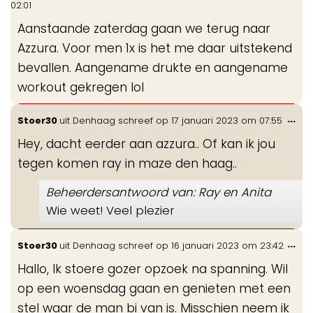
02:01
me
Aanstaande zaterdag gaan we terug naar
Azzura. Voor men 1x is het me daar uitstekend
bevallen. Aangename drukte en aangename
workout gekregen lol
Wis
...
Stoer30
uit
Denhaag
schreef op
17 januari 2023
om
07:55
de
Hey, dacht eerder aan azzura.. Of kan ik jou
me
tegen komen ray in maze den haag..
Beheerdersantwoord van: Ray en Anita
Wie weet! Veel plezier
Wis
...
Stoer30
uit
Denhaag
schreef op
16 januari 2023
om
23:42
de
Hallo, Ik stoere gozer opzoek na spanning. Wil
me
op een woensdag gaan en genieten met een
stel waar de man bi van is. Misschien neem ik