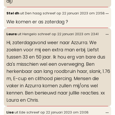
dij)
Wis
...
Stel dh
uit
Den haag
schreef op
22 januari 2023
om
23:58
de
Wie komen er as zaterdag ?
me
Wis
...
Laura
uit
Hengelo
schreef op
22 januari 2023
om
23:41
de
Hi, zaterdagavond weer naar Azzurra. We
me
zoeken voor mij een extra man erbij. Liefst
tussen 33 en 50 jaar. Ik hou erg van bare dus
da's misschien wel een overweging. Ben
herkenbaar aan lang roodbruin haar, slank, 1.76
m, E-cup en clithood piercing. Mensen die
vaker in Azzurra komen zullen mij/ons wel
kennen. Ben benieuwd naar julllie reacties. xx
Laura en Chris.
Wis
...
Lisa
uit
Ede
schreef op
22 januari 2023
om
23:08