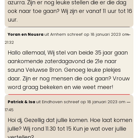
azurra. Zijn er nog leuke stellen die er die dag
ook naar toe gaan? Wij zijn er vanaf 11 uur tot 16
uur.
Wis
...
Yoran en Nousra
uit
Arnhem
schreef op
18 januari 2023
om
de
21:32
me
Hallo allemaal, Wij stel van beide 35 jaar gaan
aankomende zaterdagavond de 21e naar
sauna Veluwse Bron. Genoeg leuke plekjes
daar. Zijn er nog mensen die ook gaan? Vrouw
word graag bekeken en wie weet meer!
Wis
...
Patrick & Isa
uit
Eindhoven
schreef op
18 januari 2023
om
de
17:45
me
Hoi dj, Gezellig dat jullie komen. Hoe laat komen
jullie? Wij rond 11.30 tot 15 Kun je wat over jullie
vertellen?