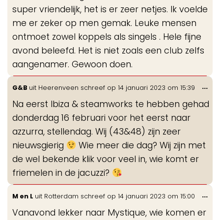
super vriendelijk, het is er zeer netjes. Ik voelde
me er zeker op men gemak. Leuke mensen
ontmoet zowel koppels als singels . Hele fijne
avond beleefd. Het is niet zoals een club zelfs
aangenamer. Gewoon doen.
Wis
...
G&B
uit
Heerenveen
schreef op
14 januari 2023
om
15:39
de
Na eerst Ibiza & steamworks te hebben gehad
me
donderdag 16 februari voor het eerst naar
azzurra, stellendag. Wij (43&48) zijn zeer
nieuwsgierig
Wie meer die dag? Wij zijn met
de wel bekende klik voor veel in, wie komt er
friemelen in de jacuzzi?
Wis
...
M en L
uit
Rotterdam
schreef op
14 januari 2023
om
15:00
de
Vanavond lekker naar Mystique, wie komen er
me