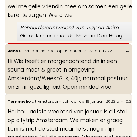
wel me geile vriendin mee om samen een geile
kerel te zuigen. Wie o wie
Beheerdersantwoord van: Ray en Anita
Ga ook eens naar de Maze in Den Haag!
Wis
...
Jens
uit
Muiden
schreef op
16 januari 2023
om
12:22
de
Hi Wie heeft er morgenochtend zin in een
me
sauna meet & greet in omgeving
Amsterdam/Weesp? Ik, 40jr, normaal postuur
en zin in gezelligheid. Open minded vibe
Wis
...
Tommieke
uit
Amsterdam
schreef op
16 januari 2023
om
10:31
de
Hoi hoi, Laatste weekend van januari is dit stel
me
op citytrip Amsterdam. We maken er graag
kennis met de stad maar liefst nog in fijn