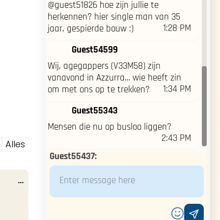
@guest51826 hoe zijn jullie te
herkennen? hier single man van 35
1:28 PM
jaar, gespierde bouw :)
Guest54599
Wij, agegappers (V33M58) zijn
vanavond in Azzurra… wie heeft zin
1:34 PM
om met ons op te trekken?
Guest55343
Mensen die nu op busloo liggen?
2:43 PM
Alles
Guest55437
:
Wissel
...
deze
metabox.