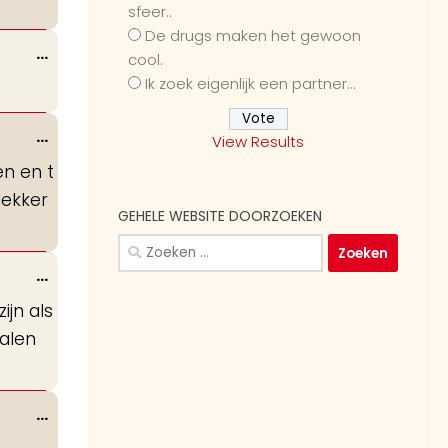
sfeer..
metabox.
De drugs maken het gewoon
Wissel
...
cool.
deze
Ik zoek eigenlijk een partner...
metabox.
Wissel
...
View Results
deze
en en t
metabox.
lekker
GEHELE WEBSITE DOORZOEKEN
Zoeken
naar:
Wissel
...
deze
ijn als
metabox.
nalen
Wissel
...
deze