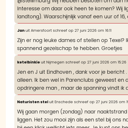
@Stellimburg Wij hebben besloten om aan he
Interesse om daar ook heen te komen? Wij l
landtong). Waarschijnlijk vanaf een uur of 16,
Jan
uit
Amersfoort
schreef op
27 juni 2026
om
16:11
Zijn er nog leuke dames of stellen op Texel? 
spannend gezelschap te hebben. Groetjes
ketelbinkie
uit
Nijmegen
schreef op
27 juni 2026
om
15:26
Jen en J uit Eindhoven , dank voor je bericht 
alleen. Ik ben wel in Parenclubs geweest en d
opdringere man , maar de spanning vindt ik d
Naturisten stel
uit
Enschede
schreef op
27 juni 2026
om
1
Wij gaan morgen (zondag) naar naaktstrand Bus
liggen. Het zou mooi zijn als een stel bij ons n
bij een klick wellicht iets meer. Je kunt ons