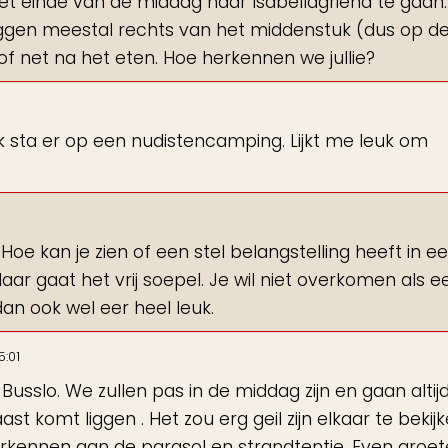
t einde van de middag naar Isabellagriend te gaan.
iggen meestal rechts van het middenstuk (dus op d
 of net na het eten. Hoe herkennen we jullie?
Ik sta er op een nudistencamping. Lijkt me leuk om
. Hoe kan je zien of een stel belangstelling heeft in 
aar gaat het vrij soepel. Je wil niet overkomen als e
an ook wel eer heel leuk.
5:01
slo. We zullen pas in de middag zijn en gaan altijd 
aast komt liggen . Het zou erg geil zijn elkaar te bekij
 herkennen aan de parasol en strandtentje. Even groe