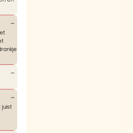
Wissel
...
deze
et
metabox.
et
drankje
Wissel
...
deze
metabox.
Wissel
...
deze
juist
metabox.