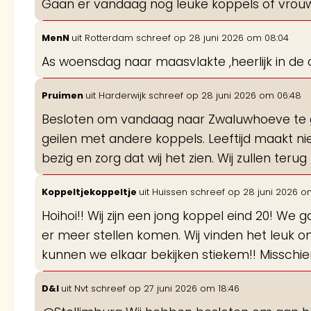
Gaan er vandaag nog leuke koppels of vrouw
MenN
uit
Rotterdam
schreef op
28 juni 2026
om
08:04
As woensdag naar maasvlakte ,heerlijk in de d
Pruimen
uit
Harderwijk
schreef op
28 juni 2026
om
06:48
Besloten om vandaag naar Zwaluwhoeve te gaa
geilen met andere koppels. Leeftijd maakt niet 
bezig en zorg dat wij het zien. Wij zullen te
Koppeltjekoppeltje
uit
Huissen
schreef op
28 juni 2026
o
Hoihoi!! Wij zijn een jong koppel eind 20! W
er meer stellen komen. Wij vinden het leuk o
kunnen we elkaar bekijken stiekem!! Misschi
D&I
uit
Nvt
schreef op
27 juni 2026
om
18:46