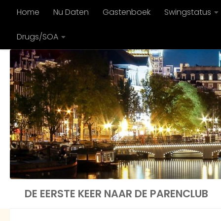
Home
Nu Daten
Gastenboek
Swingstatus
Doorgaan naar inhoud
Drugs/SOA
DE EERSTE KEER NAAR DE PARENCLUB