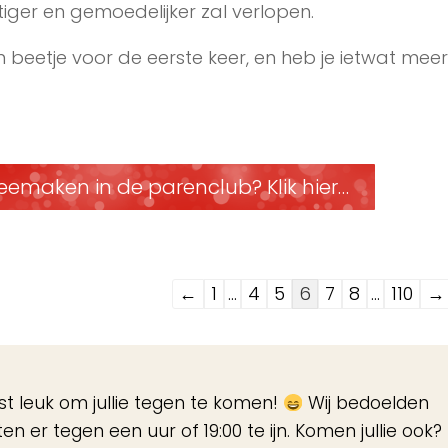
ger en gemoedelijker zal verlopen.
 beetje voor de eerste keer, en heb je ietwat meer
eemaken in de parenclub? Klik hier…
Navigatie
←
1
...
4
5
6
7
8
...
110
→
door
de
gastenboek-
ist leuk om jullie tegen te komen!
Wij bedoelden
lijst
n er tegen een uur of 19:00 te ijn. Komen jullie ook?