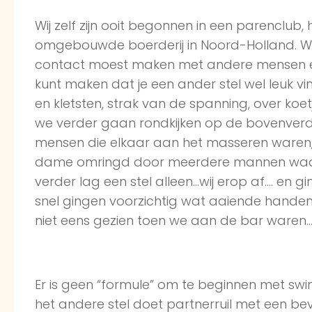
Wij zelf zijn ooit begonnen in een parenclub
omgebouwde boerderij in Noord-Holland. We 
contact moest maken met andere mensen en v
kunt maken dat je een ander stel wel leuk v
en kletsten, strak van de spanning, over koetje
we verder gaan rondkijken op de bovenver
mensen die elkaar aan het masseren waren,
dame omringd door meerdere mannen waar 
verder lag een stel alleen…wij erop af…. en gi
snel gingen voorzichtig wat aaiende handen
niet eens gezien toen we aan de bar waren
Er is geen “formule” om te beginnen met swi
het andere stel doet partnerruil met een bev