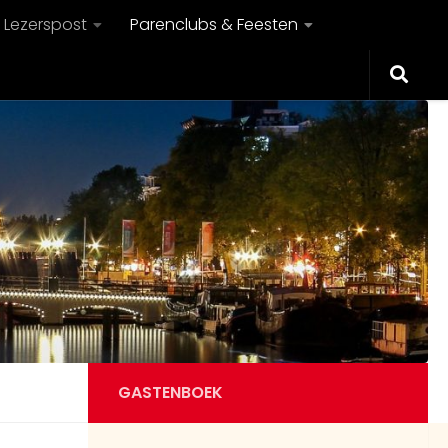
Lezerspost
Parenclubs & Feesten
Guest51826
8:01 AM
Goedemorgen allemaal,
8:01 AM
wij vandaag lekker op
GASTENBOEK
de boot rond Amsterdam en