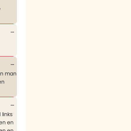
metabox.
e
Wissel
...
deze
metabox.
Wissel
...
deze
een man
metabox.
en
Wissel
...
deze
links
metabox.
ken en
ten en