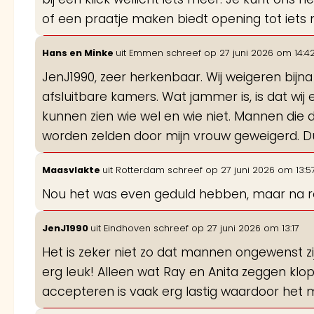
of een praatje maken biedt opening tot iets 
Hans en Minke
uit
Emmen
schreef op
27 juni 2026
om
14:4
JenJ1990, zeer herkenbaar. Wij weigeren bijn
afsluitbare kamers. Wat jammer is, is dat w
kunnen zien wie wel en wie niet. Mannen die
worden zelden door mijn vrouw geweigerd. 
Maasvlakte
uit
Rotterdam
schreef op
27 juni 2026
om
13:5
Nou het was even geduld hebben, maar na 
JenJ1990
uit
Eindhoven
schreef op
27 juni 2026
om
13:17
Het is zeker niet zo dat mannen ongewenst zijn
erg leuk! Alleen wat Ray en Anita zeggen k
accepteren is vaak erg lastig waardoor het me