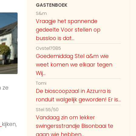
ondertussen spannende dingen
GASTENBOEK
doen. Zijn er meer mensen die
S&m
vandaag gaan varen in het gebied
Vraagje het spannende
8:02 AM
rond Amsterdam
gedeelte Voor stellen op
Guest51918
bussloo is dat...
Wie gaan er ook wel is naar
Ovstel7085
naaktstrand groede Zeeland lekker
Goedemiddag Stel a&m wie
spelen in de duintjes wij koppel 40
weet komen we elkaar tegen
ers gaan donderdag weer en voor
Wij...
8:21 AM
veel in vr bi hier
Tomi
 ze
Guest51927
De bioscoopzaal in Azzurra is
welke vrouw of koppel vandaag naar
ronduit walgelijk geworden! Er is...
8:25 AM
azzura ?
Stel 55/50
Vandaag zin om lekker
Guest51935
e
kijken,
swingersstrandje Bisonbaai te
Wij lekker zo Bergen aan Zee op het
gaan wie hebben...