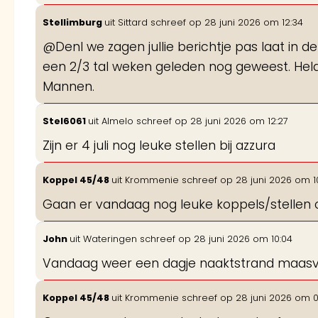
Stellimburg
uit
Sittard
schreef op
28 juni 2026
om
12:34
@DenI we zagen jullie berichtje pas laat in de 
een 2/3 tal weken geleden nog geweest. Hel
Mannen.
Stel6061
uit
Almelo
schreef op
28 juni 2026
om
12:27
Zijn er 4 juli nog leuke stellen bij azzura
Koppel 45/48
uit
Krommenie
schreef op
28 juni 2026
om
1
Gaan er vandaag nog leuke koppels/stellen 
John
uit
Wateringen
schreef op
28 juni 2026
om
10:04
Vandaag weer een dagje naaktstrand maasv
Koppel 45/48
uit
Krommenie
schreef op
28 juni 2026
om
0