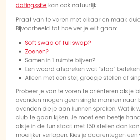
datingssite
kan ook natuurlijk.
Praat van te voren met elkaar en maak duide
Bijvoorbeeld tot hoe ver je wilt gaan:
Soft swap of full swap?
Zoenen?
Samen in 1 ruimte blijven?
Een woord afspreken wat “stop” betekent 
Alleen met een stel, groepje stellen of s
Probeer je van te voren te oriënteren als j
avonden mogen geen single mannen naar bi
avonden die je aan kunnen spreken. Wat ik we
club te gaan kijken. Je moet een beetje hand
als je in de fun staat met 150 stellen dan 
moeilijker verlopen. Kies je daarentegen een 