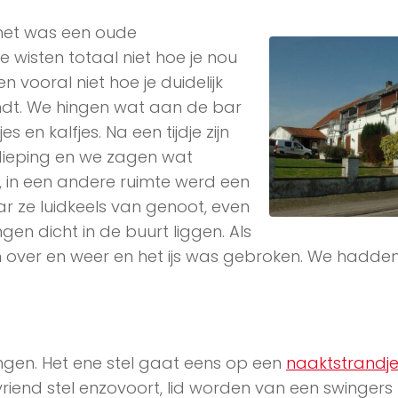
, het was een oude
wisten totaal niet hoe je nou
ooral niet hoe je duidelijk
indt. We hingen wat aan de bar
s en kalfjes. Na een tijdje zijn
dieping en we zagen wat
 in een andere ruimte werd een
ze luidkeels van genoot, even
ngen dicht in de buurt liggen. Als
 over en weer en het ijs was gebroken. We hadden
…
ngen. Het ene stel gaat eens op een
naaktstrandj
riend stel enzovoort, lid worden van een swingers