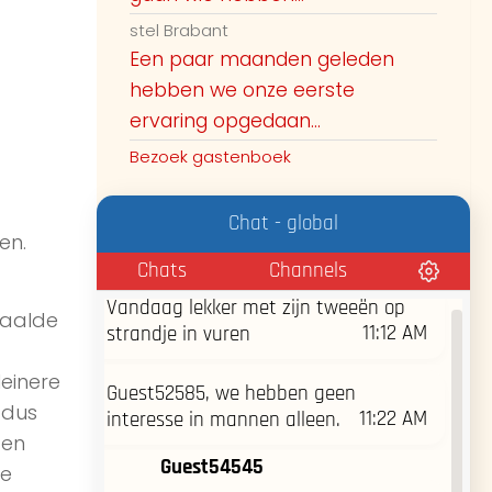
8:28 AM
rustige
stel Brabant
Een paar maanden geleden
8:28 AM
Gedeelte richting Schoorl
hebben we onze eerste
Guest51826
ervaring opgedaan...
We gaan ook naar het naakstrand in
Bezoek gastenboek
het twiske even lekker wandelen
vanavond. Zal begin avond zijn.
Chat - global
8:45 AM
en.
Chats
Channels
Guest52947
Vandaag lekker met zijn tweeën op
paalde
11:12 AM
strandje in vuren
leinere
Guest52585, we hebben geen
 dus
11:22 AM
interesse in mannen alleen.
ten
Guest54545
je