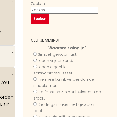
Wissel
...
Zoeken:
deze
metabox.
n
en
GEEF JE MENING!
Waarom swing je?
Wissel
...
Simpel, gewoon lust.
deze
Ik ben vrijdenkend.
metabox.
Ik ben eigenlijk
Wissel
...
seksverslaafd...sssst.
deze
Hiermee kan ik verder dan de
 Zou
slaapkamer.
metabox.
De feestjes zijn het leukst dus de
worden
sfeer..
k zin
De drugs maken het gewoon
cool.
Ik zoek eigenlijk een partner...