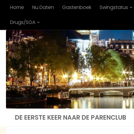
Home
Nu Daten
Gastenboek
Swingstatus
Doorgaan naar inhoud
Drugs/SOA
DE EERSTE KEER NAAR DE PARENCLUB