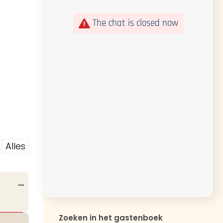
The chat is closed now
Alles
Wissel
...
deze
metabox.
Zoeken in het gastenboek