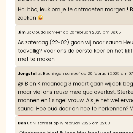
Hoi bbc, leuk om je te ontmoeten morgen ! Bi
zoeken
Jim
uit
Gouda
schreef op
20 februari 2025
om
08:05
As zaterdag (22-02) gaan wij naar sauna Heuve
toevallig? Voor ons de eerste keer en het li
met te maken.
Jongstel
uit
Beuningen
schreef op
20 februari 2025
om
07
@ B en K maandag 3 maart gaan wij ook begi
maar viel ons reuze mee qua overlast. Sterke
mannen en 1 singel vrouw. Als je het wel erv
sauna. Hoe oud daar en hoe te herkennen? Wij
Dan
uit
Nl
schreef op
19 februari 2025
om
22:03