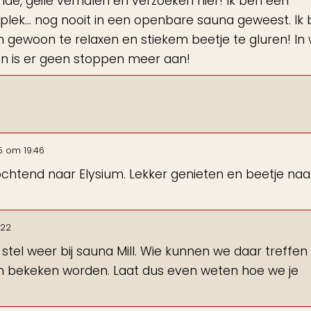
nde, geile verhalen en verzoeken hier! Ik ben een
e plek... nog nooit in een openbare sauna geweest. Ik
 om gewoon te relaxen en stiekem beetje te gluren! In
ben is er geen stoppen meer aan!
5
om
19:46
gochtend naar Elysium. Lekker genieten en beetje naa
:22
 stel weer bij sauna Mill. Wie kunnen we daar treffen
 en bekeken worden. Laat dus even weten hoe we je