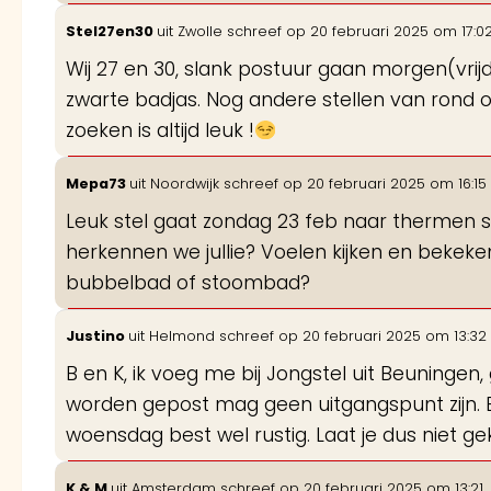
Stel27en30
uit
Zwolle
schreef op
20 februari 2025
om
17:0
Wij 27 en 30, slank postuur gaan morgen(vri
zwarte badjas. Nog andere stellen van rond 
zoeken is altijd leuk !
Mepa73
uit
Noordwijk
schreef op
20 februari 2025
om
16:15
Leuk stel gaat zondag 23 feb naar thermen s
herkennen we jullie? Voelen kijken en bekeke
bubbelbad of stoombad?
Justino
uit
Helmond
schreef op
20 februari 2025
om
13:32
B en K, ik voeg me bij Jongstel uit Beuningen
worden gepost mag geen uitgangspunt zijn.
woensdag best wel rustig. Laat je dus niet g
K & M
uit
Amsterdam
schreef op
20 februari 2025
om
13:21