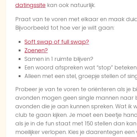
datingssite
kan ook natuurlijk.
Praat van te voren met elkaar en maak duide
Bijvoorbeeld tot hoe ver je wilt gaan:
Soft swap of full swap?
Zoenen?
Samen in 1 ruimte blijven?
Een woord afspreken wat “stop” betekent 
Alleen met een stel, groepje stellen of s
Probeer je van te voren te oriënteren als j
avonden mogen geen single mannen naar bi
avonden die je aan kunnen spreken. Wat ik we
club te gaan kijken. Je moet een beetje hand
als je in de fun staat met 150 stellen dan 
moeilijker verlopen. Kies je daarentegen een 