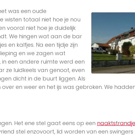
, het was een oude
wisten totaal niet hoe je nou
ooral niet hoe je duidelijk
indt. We hingen wat aan de bar
s en kalfjes. Na een tijdje zijn
dieping en we zagen wat
 in een andere ruimte werd een
ze luidkeels van genoot, even
ngen dicht in de buurt liggen. Als
 over en weer en het ijs was gebroken. We hadden
…
ngen. Het ene stel gaat eens op een
naaktstrandj
riend stel enzovoort, lid worden van een swingers