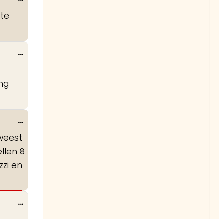
deze
 te
metabox.
Wissel
...
deze
metabox.
ing
Wissel
...
deze
weest
metabox.
llen 8
zzi en
Wissel
...
deze