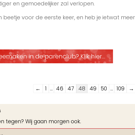
ger en gemoedelijker zal verlopen.
 beetje voor de eerste keer, en heb je ietwat meer
eemaken in de parenclub? Klik hier…
Navigatie
←
1
...
46
47
48
49
50
...
109
→
door
de
4
gastenboek-
en tegen? Wij gaan morgen ook.
lijst