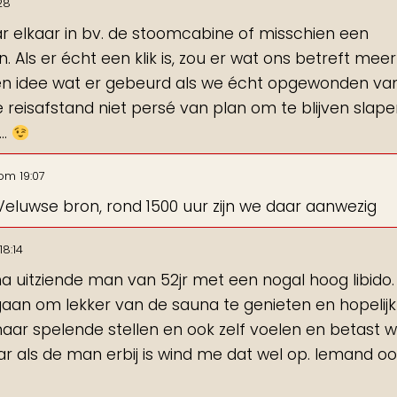
28
r elkaar in bv. de stoomcabine of misschien een
. Als er écht een klik is, zou er wat ons betreft meer
n idee wat er gebeurd als we écht opgewonden va
e reisafstand niet persé van plan om te blijven slap
e…
om
19:07
eluwse bron, rond 1500 uur zijn we daar aanwezig
18:14
ma uitziende man van 52jr met een nogal hoog libido.
 gaan om lekker van de sauna te genieten en hopelijk
naar spelende stellen en ook zelf voelen en betast 
ar als de man erbij is wind me dat wel op. Iemand oo