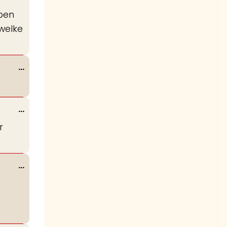
metabox.
 ben
 welke
Wissel
...
deze
metabox.
Wissel
...
deze
r
metabox.
Wissel
...
deze
metabox.