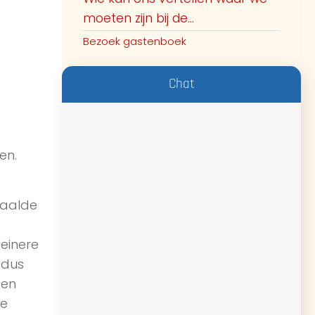
moeten zijn bij de...
Bezoek gastenboek
Chat
en.
paalde
leinere
 dus
ten
je