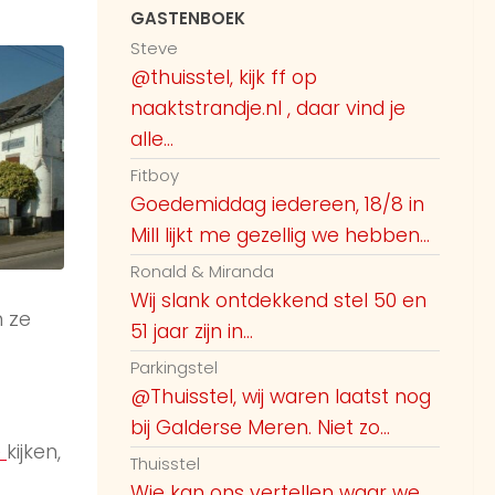
GASTENBOEK
Steve
@thuisstel, kijk ff op
naaktstrandje.nl , daar vind je
alle...
Fitboy
Goedemiddag iedereen, 18/8 in
Mill lijkt me gezellig we hebben...
Ronald & Miranda
Wij slank ontdekkend stel 50 en
 ze
51 jaar zijn in...
Parkingstel
@Thuisstel, wij waren laatst nog
bij Galderse Meren. Niet zo...
e
kijken,
Thuisstel
Wie kan ons vertellen waar we