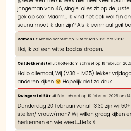
@iedereen hier! Ik lees hier heel veel spanne
jongeman van 46, single, alles zit op de juist
gek op sex! Maarrr... Ik vind het ook wel fijn
sauna moet ik dan zijn? Als ik eenmaal geil 
Ramon
uit
Almelo
schreef op
19 februari 2025
om
20:07
Hoi, Ik zal een witte badjas dragen.
Ontdekkendstel
uit
Rotterdam
schreef op
19 februari 202
Hallo allemaal, Wij (V38 - M35) lekker vrijda
anderen kijken
Hopelijk niet zo druk.
Swingerstel 50+
uit
Ede
schreef op
19 februari 2025
om
14
Donderdag 20 februari vanaf 13:30 zijn wij 50+
stellen/ vrouw/man? Wij willen graag kijken
herkennen en wie weet....Liefs X