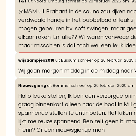
T&T
uit
Noord-Limburg
schreef op
20 februari 2025
om
19:
@M&M uit Brabant In de sauna zou kijken naa
verdwaald handje in het bubbelbad al leuk zijn
mogen gebeuren bv. soft swingen…maar gee
elkaar raken. En jullie?? Wij waren vanwege d
maar misschien is dat toch wel een leuk ide
wijsaampjes2018
uit
Bussum
schreef op
20 februari 2025
Wij gaan morgen middag in de middag naar V
Nieuwsgierig
uit
Bemmel
schreef op
20 februari 2025
om
Hallo leuke stellen, Ik ben een verzorgde pri
graag binnenkort alleen naar de boot in Mill
spannende stellen te ontmoeten. Het kijken 
lijkt me reuze spannend. Ben zelf geen bi ma
hierin? Gr een nieuwsgierige man