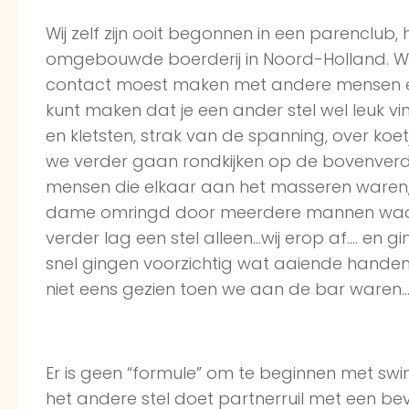
Wij zelf zijn ooit begonnen in een parenclub
omgebouwde boerderij in Noord-Holland. We 
contact moest maken met andere mensen en v
kunt maken dat je een ander stel wel leuk v
en kletsten, strak van de spanning, over koetje
we verder gaan rondkijken op de bovenver
mensen die elkaar aan het masseren waren,
dame omringd door meerdere mannen waar 
verder lag een stel alleen…wij erop af…. en gi
snel gingen voorzichtig wat aaiende handen
niet eens gezien toen we aan de bar waren
Er is geen “formule” om te beginnen met swi
het andere stel doet partnerruil met een bev