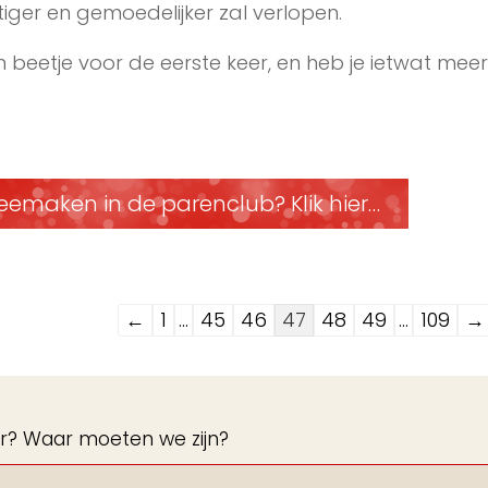
ger en gemoedelijker zal verlopen.
 beetje voor de eerste keer, en heb je ietwat meer
eemaken in de parenclub? Klik hier…
Navigatie
←
1
...
45
46
47
48
49
...
109
→
door
de
gastenboek-
eer? Waar moeten we zijn?
lijst