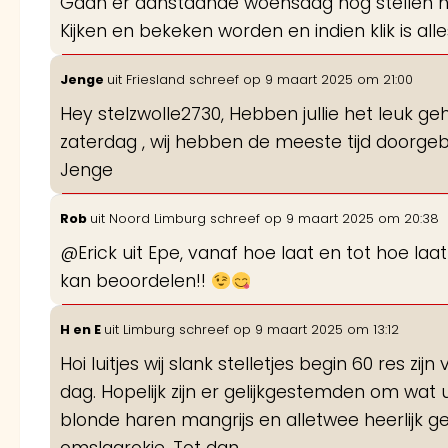
Gaan er aanstaande woensdag nog stellen naa
Kijken en bekeken worden en indien klik is alle
Jenge
uit
Friesland
schreef op
9 maart 2025
om
21:00
Hey stelzwolle2730, Hebben jullie het leuk g
zaterdag , wij hebben de meeste tijd doorgeb
Jenge
Rob
uit
Noord Limburg
schreef op
9 maart 2025
om
20:38
@Erick uit Epe, vanaf hoe laat en tot hoe laa
kan beoordelen!!
H en E
uit
Limburg
schreef op
9 maart 2025
om
13:12
Hoi luitjes wij slank stelletjes begin 60 res
dag. Hopelijk zijn er gelijkgestemden om wat 
blonde haren mangrijs en alletwee heerlijk g