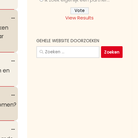
Wissel
...
View Results
deze
oken
metabox.
ar
GEHELE WEBSITE DOORZOEKEN
Zoeken
naar:
Wissel
...
deze
en en
metabox.
Wissel
...
deze
komen?
metabox.
Wissel
...
deze