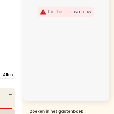
The chat is closed now
Alles
Wissel
...
deze
metabox.
Zoeken in het gastenboek