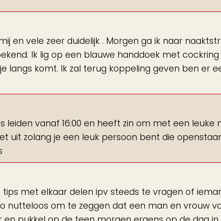
j en vele zeer duidelijk . Morgen ga ik naar naaktst
l bekend. Ik lig op een blauwe handdoek met cockring
 langs komt. Ik zal terug koppeling geven ben er e
ss leiden vanaf 16:00 en heeft zin om met een leuke
niet uit zolang je een leuk persoon bent die opensta
s
n tips met elkaar delen ipv steeds te vragen of iem
 Zo nutteloos om te zeggen dat een man en vrouw v
aar en pukkel op de teen morgen ergens op de dag in