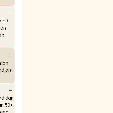
Wissel
...
deze
rand
metabox.
 en
en
Wissel
...
deze
 man
metabox.
and om
Wissel
...
deze
and dan
metabox.
an 50+,
 een