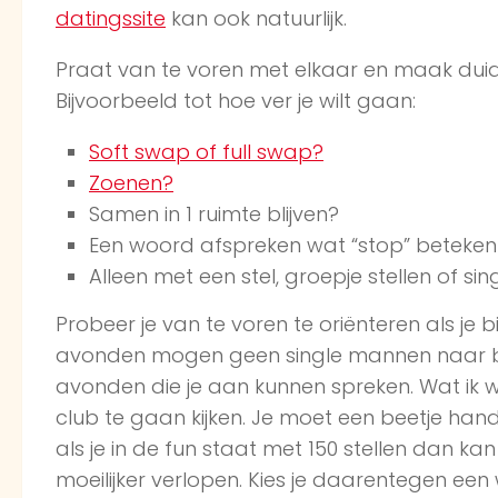
datingssite
kan ook natuurlijk.
Praat van te voren met elkaar en maak duide
Bijvoorbeeld tot hoe ver je wilt gaan:
Soft swap of full swap?
Zoenen?
Samen in 1 ruimte blijven?
Een woord afspreken wat “stop” betekent 
Alleen met een stel, groepje stellen of s
Probeer je van te voren te oriënteren als j
avonden mogen geen single mannen naar bi
avonden die je aan kunnen spreken. Wat ik we
club te gaan kijken. Je moet een beetje hand
als je in de fun staat met 150 stellen dan 
moeilijker verlopen. Kies je daarentegen een 