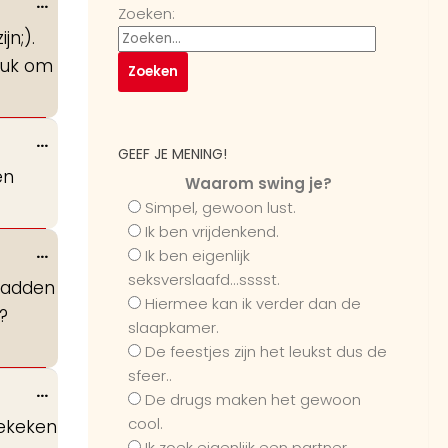
Wissel
...
Zoeken:
deze
n;).
metabox.
leuk om
Wissel
...
GEEF JE MENING!
deze
en
Waarom swing je?
metabox.
Simpel, gewoon lust.
Ik ben vrijdenkend.
Wissel
...
Ik ben eigenlijk
deze
seksverslaafd...sssst.
 hadden
metabox.
Hiermee kan ik verder dan de
?
slaapkamer.
De feestjes zijn het leukst dus de
sfeer..
Wissel
...
De drugs maken het gewoon
deze
cool.
bekeken
metabox.
Ik zoek eigenlijk een partner...