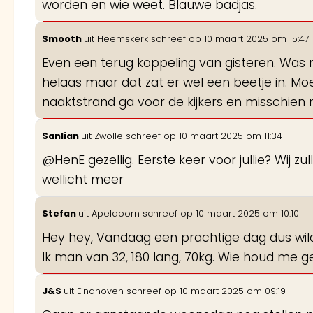
worden en wie weet. Blauwe badjas.
Smooth
uit
Heemskerk
schreef op
10 maart 2025
om
15:47
Even een terug koppeling van gisteren. Was 
helaas maar dat zat er wel een beetje in. Moe
naaktstrand ga voor de kijkers en misschien 
Sanlian
uit
Zwolle
schreef op
10 maart 2025
om
11:34
@HenE gezellig. Eerste keer voor jullie? Wij zullen
wellicht meer
Stefan
uit
Apeldoorn
schreef op
10 maart 2025
om
10:10
Hey hey, Vandaag een prachtige dag dus wil
Ik man van 32, 180 lang, 70kg. Wie houd me 
J&S
uit
Eindhoven
schreef op
10 maart 2025
om
09:19