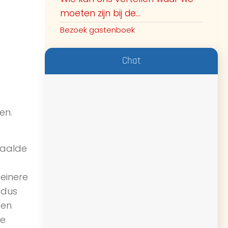
moeten zijn bij de...
Bezoek gastenboek
Chat
en.
paalde
leinere
 dus
ten
je