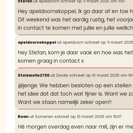
Stefan
uit
Apeldoorn
schreef op
11 maart 2025
om
11:51
Hey apeldoornskoppel, Ik ga daar af en toe h
Dit weekend was het aardig rustig, het voorj
in contact te komen met jullie en jullie welli
apeldoornskoppel
uit
apeldoorn
schreef op
11 maart 202
hey Stefan, kom je daar vaak en hoe was het? 
komen graag in contact x
Stelzwolle2730
uit
Zwolle
schreef op
10 maart 2025
om
16
@jenge. We hebben besloten op een stellen d
het idee dat dat toch wat fijner is. Want we z
Want we staan namelijk zeker open!!
Roan
uit
Someren
schreef op
10 maart 2025
om
16:07
Hé morgen overdag even naar mill, zijn er mee