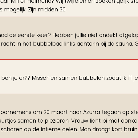
r Mill of Helmond? Wij twijfelen en zoeken gelijk s
s mogelijk. Zijn midden 30.
ehad de eerste keer? Hebben jullie niet ondekt afgel
racht in het bubbelbad links achterin bij de sauna. 
t ben je er?? Misschien samen bubbelen zodat ik ff je
 zijn voornemens om 20 maart naar Azurra tegaan op st
uurtjes samen te plezieren. Vrouw licht bi met donke
eschoren op de intieme delen. Man draagt kort bruin