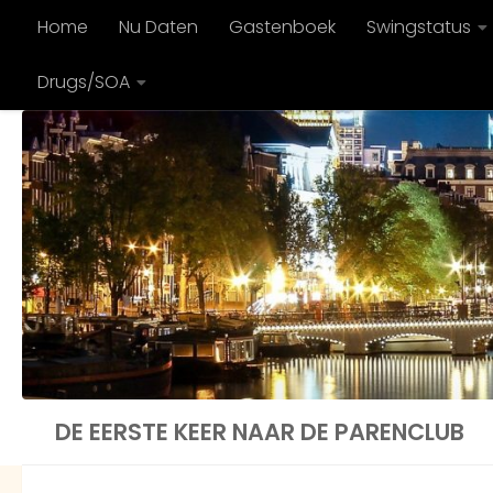
Home
Nu Daten
Gastenboek
Swingstatus
Doorgaan naar inhoud
Drugs/SOA
DE EERSTE KEER NAAR DE PARENCLUB