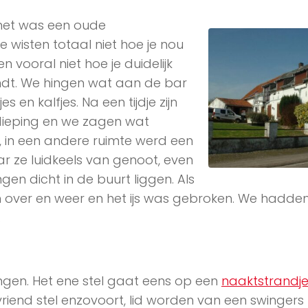
, het was een oude
wisten totaal niet hoe je nou
ooral niet hoe je duidelijk
indt. We hingen wat aan de bar
s en kalfjes. Na een tijdje zijn
dieping en we zagen wat
 in een andere ruimte werd een
ze luidkeels van genoot, even
ngen dicht in de buurt liggen. Als
 over en weer en het ijs was gebroken. We hadden
…
ngen. Het ene stel gaat eens op een
naaktstrandj
riend stel enzovoort, lid worden van een swingers