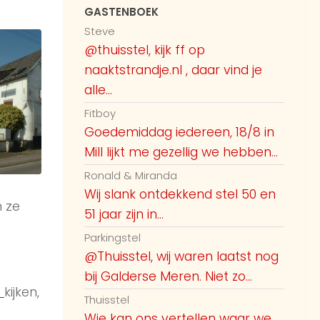
GASTENBOEK
Steve
@thuisstel, kijk ff op
naaktstrandje.nl , daar vind je
alle...
Fitboy
Goedemiddag iedereen, 18/8 in
Mill lijkt me gezellig we hebben...
Ronald & Miranda
Wij slank ontdekkend stel 50 en
 ze
51 jaar zijn in...
Parkingstel
@Thuisstel, wij waren laatst nog
bij Galderse Meren. Niet zo...
e
kijken,
Thuisstel
Wie kan ons vertellen waar we