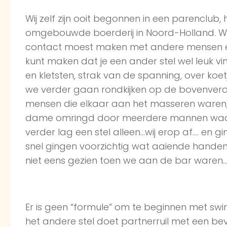
Wij zelf zijn ooit begonnen in een parenclub
omgebouwde boerderij in Noord-Holland. We 
contact moest maken met andere mensen en v
kunt maken dat je een ander stel wel leuk v
en kletsten, strak van de spanning, over koetje
we verder gaan rondkijken op de bovenver
mensen die elkaar aan het masseren waren,
dame omringd door meerdere mannen waar 
verder lag een stel alleen…wij erop af…. en gi
snel gingen voorzichtig wat aaiende handen
niet eens gezien toen we aan de bar waren
Er is geen “formule” om te beginnen met swi
het andere stel doet partnerruil met een bev