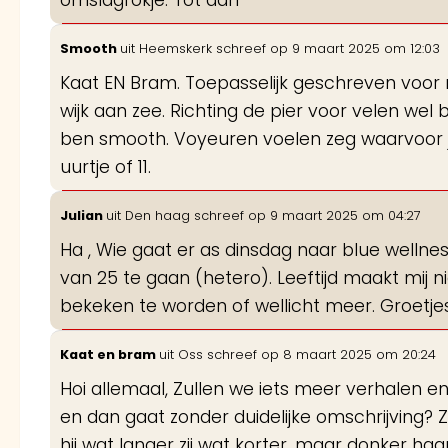
omslagrokje. Tot dan
Smooth
uit
Heemskerk
schreef op
9 maart 2025
om
12:03
Kaat EN Bram. Toepasselijk geschreven voor mi
wijk aan zee. Richting de pier voor velen we
ben smooth. Voyeuren voelen zeg waarvoor je
uurtje of 11.
Julian
uit
Den haag
schreef op
9 maart 2025
om
04:27
Ha , Wie gaat er as dinsdag naar blue wellne
van 25 te gaan (hetero). Leeftijd maakt mij 
bekeken te worden of wellicht meer. Groetje
Kaat en bram
uit
Oss
schreef op
8 maart 2025
om
20:24
Hoi allemaal, Zullen we iets meer verhalen e
en dan gaat zonder duidelijke omschrijving?
hij wat langer zij wat korter, maar donker h