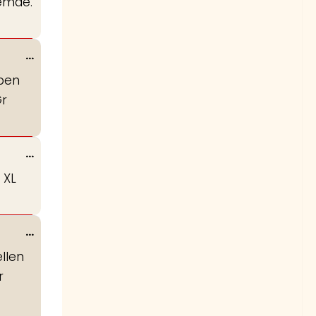
temde.
metabox.
Wissel
...
deze
open
metabox.
Gr
Wissel
...
deze
 XL
metabox.
Wissel
...
deze
ellen
metabox.
r