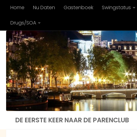
Home
Nu Daten
Gastenboek
Swingstatus
Doorgaan naar inhoud
Drugs/SOA
DE EERSTE KEER NAAR DE PARENCLUB