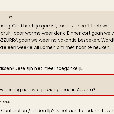
om
23:05
ag. Clari heeft je gemist, maar ze heeft toch weer
r druk , door warme weer denk. Binnenkort gaan we 
. AZZURRA gaan we weer na vakantie bezoeken. Wordt
die een weekje wil komen om met haar te neuken.
ssen?Deze zijn niet meer toegankelijk.
woensdag nog wat plezier gehad in Azzurra?
m
19:44
ntarel en / of den Ilp? Is het aan te raden? Teve