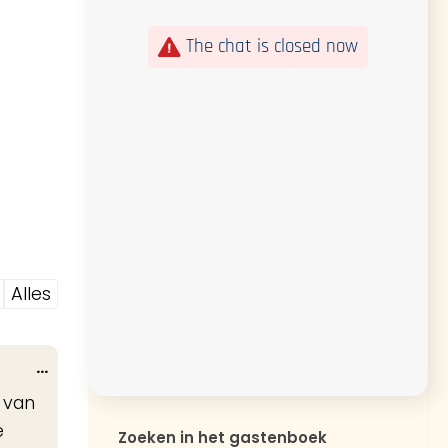
The chat is closed now
Alles
Wissel
...
deze
e van
metabox.
e
Zoeken in het gastenboek