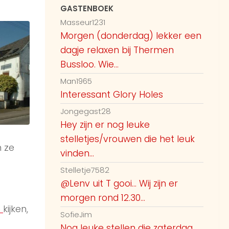
GASTENBOEK
Masseur1231
Morgen (donderdag) lekker een
dagje relaxen bij Thermen
Bussloo. Wie...
Man1965
Interessant Glory Holes
Jongegast28
Hey zijn er nog leuke
stelletjes/vrouwen die het leuk
 ze
vinden...
Stelletje7582
@Lenv uit T gooi... Wij zijn er
morgen rond 12.30...
e
kijken,
SofieJim
Nog leuke stellen die zaterdag