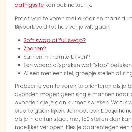
datingssite
kan ook natuurlijk.
Praat van te voren met elkaar en maak duide
Bijvoorbeeld tot hoe ver je wilt gaan:
Soft swap of full swap?
Zoenen?
Samen in 1 ruimte blijven?
Een woord afspreken wat “stop” betekent 
Alleen met een stel, groepje stellen of s
Probeer je van te voren te oriënteren als j
avonden mogen geen single mannen naar bi
avonden die je aan kunnen spreken. Wat ik we
club te gaan kijken. Je moet een beetje hand
als je in de fun staat met 150 stellen dan 
moeilijker verlopen. Kies je daarentegen een 