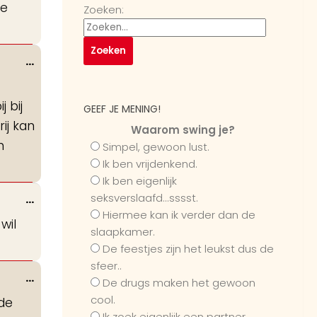
re
Zoeken:
Wissel
...
deze
metabox.
 bij
GEEF JE MENING!
rij kan
Waarom swing je?
n
Simpel, gewoon lust.
Ik ben vrijdenkend.
Ik ben eigenlijk
Wissel
seksverslaafd...sssst.
...
Hiermee kan ik verder dan de
deze
wil
slaapkamer.
metabox.
De feestjes zijn het leukst dus de
sfeer..
Wissel
...
De drugs maken het gewoon
deze
cool.
ide
metabox.
Ik zoek eigenlijk een partner...