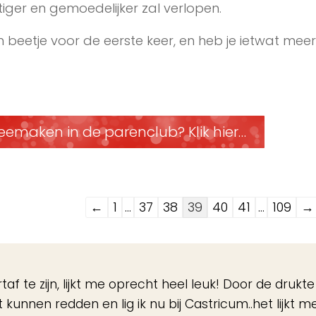
ger en gemoedelijker zal verlopen.
 beetje voor de eerste keer, en heb je ietwat meer
eemaken in de parenclub? Klik hier…
Navigatie
←
1
...
37
38
39
40
41
...
109
→
door
de
gastenboek-
f te zijn, lijkt me oprecht heel leuk! Door de drukt
lijst
kunnen redden en lig ik nu bij Castricum..het lijkt m