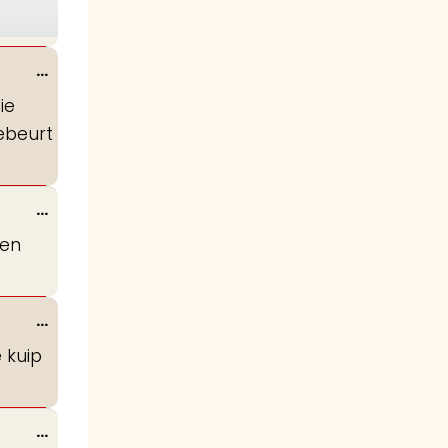
Wissel
...
deze
ie
metabox.
gebeurt
Wissel
...
deze
men
metabox.
Wissel
...
deze
 kuip
metabox.
Wissel
...