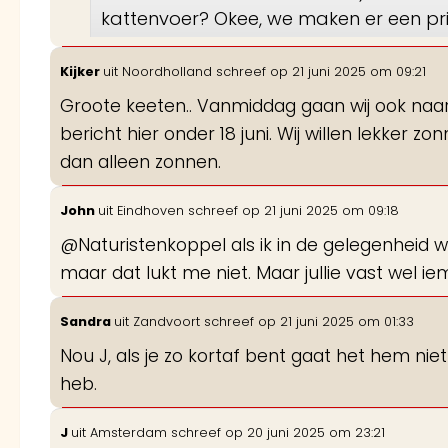
kattenvoer? Okee, we maken er een pri
Kijker
uit
Noordholland
schreef op
21 juni 2025
om
09:21
Groote keeten.. Vanmiddag gaan wij ook naar
bericht hier onder 18 juni. Wij willen lekker
dan alleen zonnen.
John
uit
Eindhoven
schreef op
21 juni 2025
om
09:18
@Naturistenkoppel als ik in de gelegenheid 
maar dat lukt me niet. Maar jullie vast wel i
Sandra
uit
Zandvoort
schreef op
21 juni 2025
om
01:33
Nou J, als je zo kortaf bent gaat het hem nie
heb.
J
uit
Amsterdam
schreef op
20 juni 2025
om
23:21