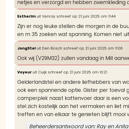
netjes en verzorgd en hebben zwemkleding a
EstherIm
uit
Venray
schreef op
21 juni 2025
om
11:44
Zijn er nog leuke stellen die morgen in de bu
en m 35 zoeken wat spanning. Komen niet uit
JongStel
uit
Den Bosch
schreef op
21 juni 2025
om
11:06
Ook wij (V29M32) zullen vandaag in Mill aanw
Voyeur
uit
Cuijk
schreef op
21 juni 2025
om
10:21
Gelderlandstel en andere liefhebbers van wa
ook een spannende optie. Gister per toeval 
camperplek naast kattenvoer daar is een vo
stel zich kostelijk aan het vermaken en liet mi
treffen en van elkaar te genieten blijft moo
Beheerdersantwoord van: Ray en Anita