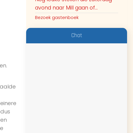
avond naar Mill gaan of...
Bezoek gastenboek
Chat
en.
paalde
leinere
 dus
ten
je