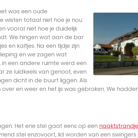
, het was een oude
wisten totaal niet hoe je nou
ooral niet hoe je duidelijk
indt. We hingen wat aan de bar
s en kalfjes. Na een tijdje zijn
dieping en we zagen wat
 in een andere ruimte werd een
ze luidkeels van genoot, even
ngen dicht in de buurt liggen. Als
 over en weer en het ijs was gebroken. We hadden
…
ngen. Het ene stel gaat eens op een
naaktstrandj
riend stel enzovoort, lid worden van een swingers