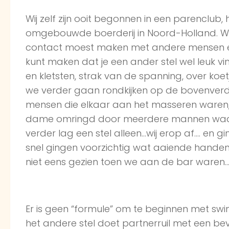
Wij zelf zijn ooit begonnen in een parenclub
omgebouwde boerderij in Noord-Holland. We 
contact moest maken met andere mensen en v
kunt maken dat je een ander stel wel leuk v
en kletsten, strak van de spanning, over koetje
we verder gaan rondkijken op de bovenver
mensen die elkaar aan het masseren waren,
dame omringd door meerdere mannen waar 
verder lag een stel alleen…wij erop af…. en gi
snel gingen voorzichtig wat aaiende handen
niet eens gezien toen we aan de bar waren
Er is geen “formule” om te beginnen met swi
het andere stel doet partnerruil met een bev