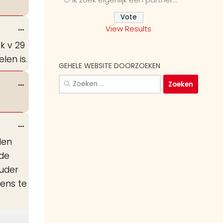
Wissel
...
View Results
deze
k v 29
metabox.
len is.
GEHELE WEBSITE DOORZOEKEN
Zoeken
Wissel
...
naar:
deze
metabox.
Wissel
...
deze
len
metabox.
 de
ouder
gens te