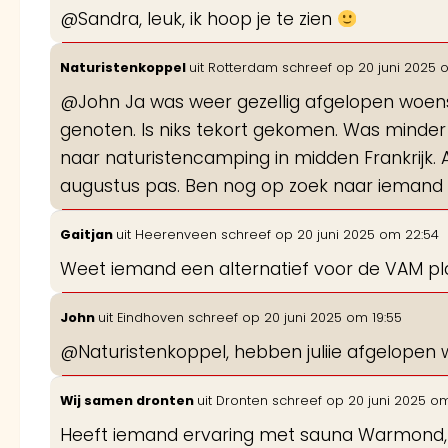
@Sandra, leuk, ik hoop je te zien
Naturistenkoppel
uit
Rotterdam
schreef op
20 juni 2025
@John Ja was weer gezellig afgelopen woensd
genoten. Is niks tekort gekomen. Was minde
naar naturistencamping in midden Frankrijk
augustus pas. Ben nog op zoek naar iemand 
Gaitjan
uit
Heerenveen
schreef op
20 juni 2025
om
22:54
Weet iemand een alternatief voor de VAM pla
John
uit
Eindhoven
schreef op
20 juni 2025
om
19:55
@Naturistenkoppel, hebben juliie afgelopen 
Wij samen dronten
uit
Dronten
schreef op
20 juni 2025
o
Heeft iemand ervaring met sauna Warmond, Ca