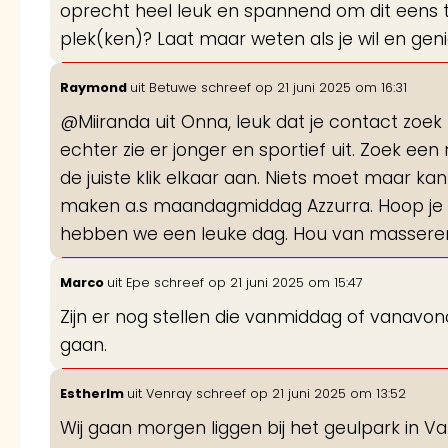
oprecht heel leuk en spannend om dit eens 
plek(ken)? Laat maar weten als je wil en ge
Raymond
uit
Betuwe
schreef op
21 juni 2025
om
16:31
@Miiranda uit Onna, leuk dat je contact zoek
echter zie er jonger en sportief uit. Zoek een
de juiste klik elkaar aan. Niets moet maar kan 
maken a.s maandagmiddag Azzurra. Hoop je t
hebben we een leuke dag. Hou van masseren d
Marco
uit
Epe
schreef op
21 juni 2025
om
15:47
Zijn er nog stellen die vanmiddag of vanavon
gaan.
EstherIm
uit
Venray
schreef op
21 juni 2025
om
13:52
Wij gaan morgen liggen bij het geulpark in Va