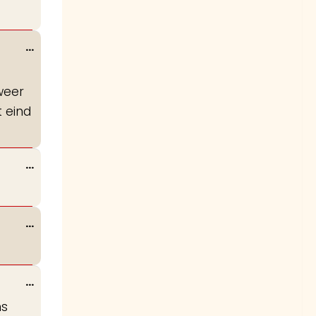
deze
metabox.
Wissel
...
deze
metabox.
weer
 eind
Wissel
...
deze
metabox.
Wissel
...
deze
metabox.
Wissel
...
deze
ns