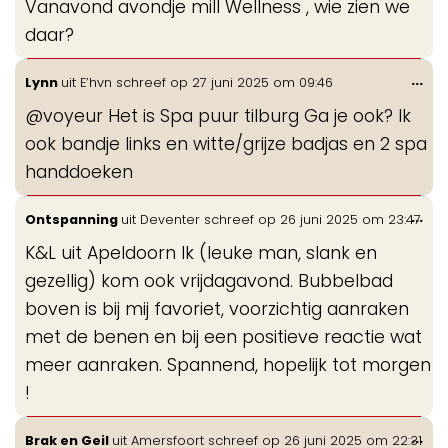
Vanavond avondje mill Wellness , wie zien we
me
daar?
Wis
...
Lynn
uit
E’hvn
schreef op
27 juni 2025
om
09:46
de
@voyeur Het is Spa puur tilburg Ga je ook? Ik
me
ook bandje links en witte/grijze badjas en 2 spa
handdoeken
Wis
...
Ontspanning
uit
Deventer
schreef op
26 juni 2025
om
23:47
de
K&L uit Apeldoorn Ik (leuke man, slank en
me
gezellig) kom ook vrijdagavond. Bubbelbad
boven is bij mij favoriet, voorzichtig aanraken
met de benen en bij een positieve reactie wat
meer aanraken. Spannend, hopelijk tot morgen
!
Wis
...
Brak en Geil
uit
Amersfoort
schreef op
26 juni 2025
om
22:31