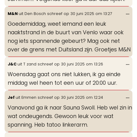
Wis
...
M&N
uit
Den Bosch
schreef op
30 juni 2025
om
13:27
de
Goedemiddag, weet iemand een leuk
me
naaktstrand in de buurt van Venlo waar ook
nog iets spannende gebeurt? Mag ook net
over de grens met Duitsland zijn. Groetjes M&N
Wis
...
J&C
uit
T zand
schreef op
30 juni 2025
om
13:26
de
Woensdag gaat ons niet lukken, ik ga einde
me
middag wel heen tot een uur of 20:00 uur.
Wis
...
Jef
uit
Emmen
schreef op
30 juni 2025
om
12:24
de
Vanavond ga ik naar Sauna Swoll. Heb wel zin in
me
wat ondeugends. Gewoon leuk voor wat
spanning. Heb tatoo linkerarm.