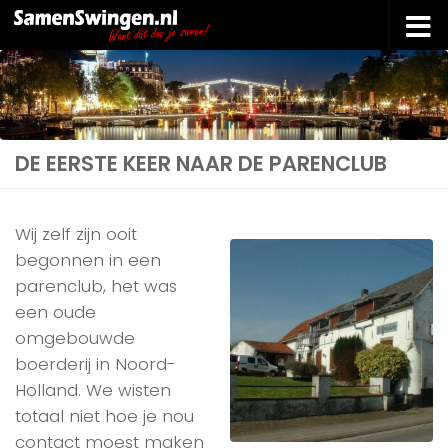
Doorgaan naar inhoud
DE EERSTE KEER NAAR DE PARENCLUB
Wij zelf zijn ooit
begonnen in een
parenclub, het was
een oude
omgebouwde
boerderij in Noord-
Holland. We wisten
totaal niet hoe je nou
contact moest maken