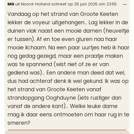
Wis
...
MG
uit
Noord-Holland
schreef op
25 juni 2025
om
23:55
de
Vandaag op het strand van Groote Keeten
me
lekker de voyeur uitgehangen... Lag lekker in de
duinen vlak naast een mooie damen (heuveltje
er tussen). Af en toe even gluren naa haar
mooie lichaam. Na een paar uurtjes heb ik haar
nog gedag gezegd, maar een praatje maken
was te spannend (wist niet of ze er van
gediend was)... Een andere man deed dat wel,
dus had achteraf denk ik wel gekund. Ik was op
het strand van Groote Keeten vanaf
strandopgang Ooghduyne (iets rustiger dan
vanaf de andere kant)... Welke leuke dame
mag ik daar eens ontmoeten om haar rug in te
smeren?