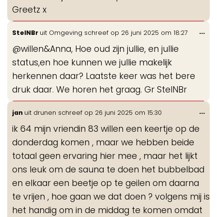
Greetz x
Wis
...
StelNBr
uit
Omgeving
schreef op
26 juni 2025
om
18:27
de
@willen&Anna, Hoe oud zijn jullie, en jullie
me
status,en hoe kunnen we jullie makelijk
herkennen daar? Laatste keer was het bere
druk daar. We horen het graag. Gr StelNBr
Wis
...
jan
uit
drunen
schreef op
26 juni 2025
om
15:30
de
ik 64 mijn vriendin 83 willen een keertje op de
me
donderdag komen , maar we hebben beide
totaal geen ervaring hier mee , maar het lijkt
ons leuk om de sauna te doen het bubbelbad
en elkaar een beetje op te geilen om daarna
te vrijen , hoe gaan we dat doen ? volgens mij is
het handig om in de middag te komen omdat