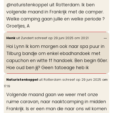
de
@naturistenkoppel uit Rotterdam. Ik ben
me
volgende maand in Frankrijk met de camper.
Welke camping gaan jullie en welke periode ?
Groetjes, A
Wis
...
Henk
uit
Zundert
schreef op
29 juni 2025
om
20:21
de
Hoi Lynn Ik kom morgen ook naar spa puur in
me
Tilburg bandje om enkel ebadhandoek met
capuchon en witte ff handoek. Ben begin 60er.
Hoe oud ben jij? Geen tatoeage heb ik
Wis
...
Naturistenkoppel
uit
Rotterdam
schreef op
29 juni 2025
om
de
17:19
me
Volgende maand gaan we weer met onze
ruime caravan, naar naaktcamping in midden
Frankrijk. Is er een man die naar ons wil komen