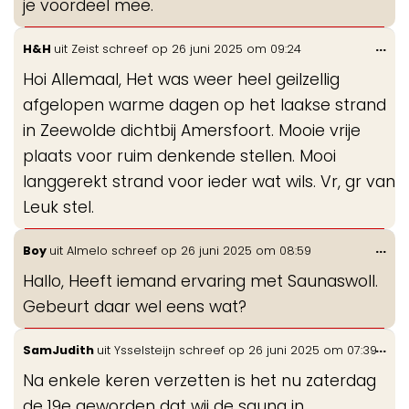
je voordeel mee.
Wis
...
H&H
uit
Zeist
schreef op
26 juni 2025
om
09:24
de
Hoi Allemaal, Het was weer heel geilzellig
me
afgelopen warme dagen op het laakse strand
in Zeewolde dichtbij Amersfoort. Mooie vrije
plaats voor ruim denkende stellen. Mooi
langgerekt strand voor ieder wat wils. Vr, gr van
Leuk stel.
Wis
...
Boy
uit
Almelo
schreef op
26 juni 2025
om
08:59
de
Hallo, Heeft iemand ervaring met Saunaswoll.
me
Gebeurt daar wel eens wat?
Wis
...
SamJudith
uit
Ysselsteijn
schreef op
26 juni 2025
om
07:39
de
Na enkele keren verzetten is het nu zaterdag
me
de 19e geworden dat wij de sauna in