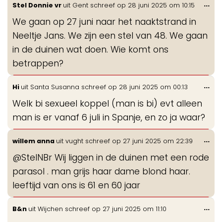
Wis
...
Stel Donnie vr
uit
Gent
schreef op
28 juni 2025
om
10:15
de
We gaan op 27 juni naar het naaktstrand in
me
Neeltje Jans. We zijn een stel van 48. We gaan
in de duinen wat doen. Wie komt ons
betrappen?
Wis
...
Hi
uit
Santa Susanna
schreef op
28 juni 2025
om
00:13
de
Welk bi sexueel koppel (man is bi) evt alleen
me
man is er vanaf 6 juli in Spanje, en zo ja waar?
Wis
...
willem anna
uit
vught
schreef op
27 juni 2025
om
22:39
de
@StelNBr Wij liggen in de duinen met een rode
me
parasol . man grijs haar dame blond haar.
leeftijd van ons is 61 en 60 jaar
Wis
...
B&n
uit
Wijchen
schreef op
27 juni 2025
om
11:10
de