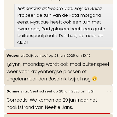
Beheerdersantwoord van: Ray en Anita
Probeer de tuin van de Fata morgana
eens, Mystique heeft ook een tuin met
zwembad, Partyplayers heeft een grote
buitenspeelplaats. Dus hup, op naar de
club!
Wis
...
Voueur
uit
Cuijk
schreef op
28 juni 2025
om
10:46
de
@lynn, maandag wordt ook mooi buitenspeel
me
weer voor krayenbergse plassen of
engelenmeer den Bosch ik twijfel nog
Wis
...
Donnie vr
uit
Gent
schreef op
28 juni 2025
om
10:21
de
Correctie. We komen op 29 juni naar het
me
naaktstrand van Neeltje Jans.