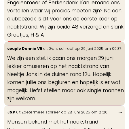
Engelenmeer of Berkendonk. Kan iemand ons
vertellen waar wij precies moeten zijn? Na een
clubbezoek Is dit voor ons de eerste keer op
naaktstrand. Wij zijn beide 48 verzorgd en slank.
Groetjes, H & A
Wis
...
couple Donnie VR
uit
Gent
schreef op
29 juni 2025
om
00:37
de
We zijn een stel. ik gaan ons morgen 29 juni
me
lekker amuseren op het naaktstrand van
Neeltje Jans in de duinen rond 12u. Hopelijk
komen jullie ons begluren en hopelijk is er wat
mogelijk. Liefst stellen maar ook single mannen
zijn welkom.
Wis
...
J&P
uit
Zoetermeer
schreef op
28 juni 2025
om
21:26
de
Mensen bekend met het naakstrand
me