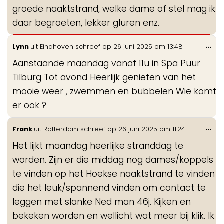
groede naaktstrand, welke dame of stel mag ik
daar begroeten, lekker gluren enz.
Wis
...
Lynn
uit
Eindhoven
schreef op
26 juni 2025
om
13:48
de
Aanstaande maandag vanaf 11u in Spa Puur
me
Tilburg Tot avond Heerlijk genieten van het
mooie weer , zwemmen en bubbelen Wie komt
er ook ?
Wis
...
Frank
uit
Rotterdam
schreef op
26 juni 2025
om
11:24
de
Het lijkt maandag heerlijke stranddag te
me
worden. Zijn er die middag nog dames/koppels
te vinden op het Hoekse naaktstrand te vinden
die het leuk/spannend vinden om contact te
leggen met slanke Ned man 46j. Kijken en
bekeken worden en wellicht wat meer bij klik. Ik