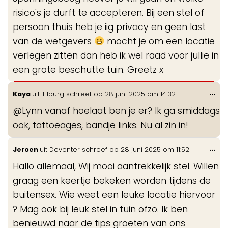
risico's je durft te accepteren. Bij een stel of
persoon thuis heb je iig privacy en geen last
van de wetgevers
mocht je om een locatie
verlegen zitten dan heb ik wel raad voor jullie in
een grote beschutte tuin. Greetz x
Wis
...
Kaya
uit
Tilburg
schreef op
28 juni 2025
om
14:32
de
@Lynn vanaf hoelaat ben je er? Ik ga smiddags
me
ook, tattoeages, bandje links. Nu al zin in!
Wis
...
Jeroen
uit
Deventer
schreef op
28 juni 2025
om
11:52
de
Hallo allemaal, Wij mooi aantrekkelijk stel. Willen
me
graag een keertje bekeken worden tijdens de
buitensex. Wie weet een leuke locatie hiervoor
? Mag ook bij leuk stel in tuin ofzo. Ik ben
benieuwd naar de tips groeten van ons