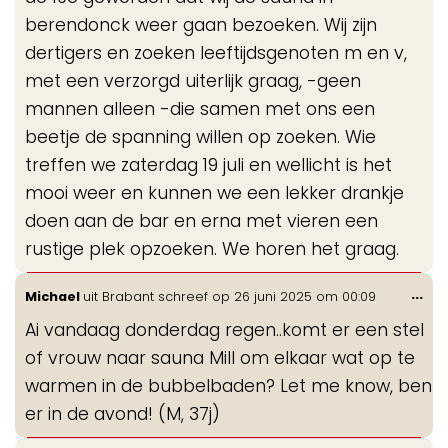
berendonck weer gaan bezoeken. Wij zijn
dertigers en zoeken leeftijdsgenoten m en v,
met een verzorgd uiterlijk graag, -geen
mannen alleen -die samen met ons een
beetje de spanning willen op zoeken. Wie
treffen we zaterdag 19 juli en wellicht is het
mooi weer en kunnen we een lekker drankje
doen aan de bar en erna met vieren een
rustige plek opzoeken. We horen het graag.
Wis
...
Michael
uit
Brabant
schreef op
26 juni 2025
om
00:09
de
Ai vandaag donderdag regen..komt er een stel
me
of vrouw naar sauna Mill om elkaar wat op te
warmen in de bubbelbaden? Let me know, ben
er in de avond! (M, 37j)