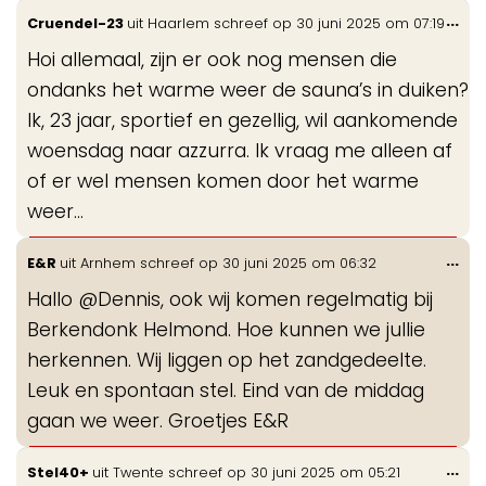
Wis
...
Cruendel-23
uit
Haarlem
schreef op
30 juni 2025
om
07:19
de
Hoi allemaal, zijn er ook nog mensen die
me
ondanks het warme weer de sauna’s in duiken?
Ik, 23 jaar, sportief en gezellig, wil aankomende
woensdag naar azzurra. Ik vraag me alleen af
of er wel mensen komen door het warme
weer…
Wis
...
E&R
uit
Arnhem
schreef op
30 juni 2025
om
06:32
de
Hallo @Dennis, ook wij komen regelmatig bij
me
Berkendonk Helmond. Hoe kunnen we jullie
herkennen. Wij liggen op het zandgedeelte.
Leuk en spontaan stel. Eind van de middag
gaan we weer. Groetjes E&R
Wis
...
Stel40+
uit
Twente
schreef op
30 juni 2025
om
05:21