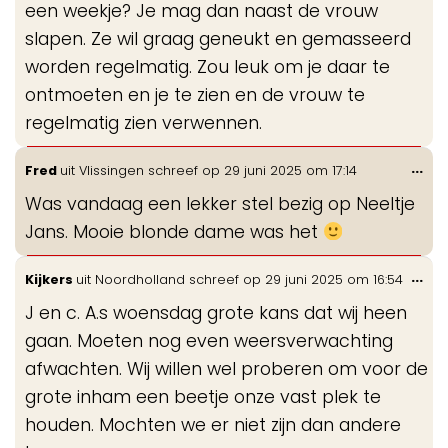
een weekje? Je mag dan naast de vrouw
slapen. Ze wil graag geneukt en gemasseerd
worden regelmatig. Zou leuk om je daar te
ontmoeten en je te zien en de vrouw te
regelmatig zien verwennen.
Wis
...
Fred
uit
Vlissingen
schreef op
29 juni 2025
om
17:14
de
Was vandaag een lekker stel bezig op Neeltje
me
Jans. Mooie blonde dame was het
Wis
...
Kijkers
uit
Noordholland
schreef op
29 juni 2025
om
16:54
de
J en c. A.s woensdag grote kans dat wij heen
me
gaan. Moeten nog even weersverwachting
afwachten. Wij willen wel proberen om voor de
grote inham een beetje onze vast plek te
houden. Mochten we er niet zijn dan andere