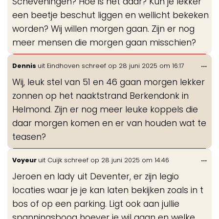
Scheveningen? Hoe is het daar? Kun je lekker
een beetje beschut liggen en wellicht bekeken
worden? Wij willen morgen gaan. Zijn er nog
meer mensen die morgen gaan misschien?
Wis
...
Dennis
uit
Eindhoven
schreef op
28 juni 2025
om
16:17
de
Wij, leuk stel van 51 en 46 gaan morgen lekker
me
zonnen op het naaktstrand Berkendonk in
Helmond. Zijn er nog meer leuke koppels die
daar morgen komen en er van houden wat te
teasen?
Wis
...
Voyeur
uit
Cuijk
schreef op
28 juni 2025
om
14:46
de
Jeroen en lady uit Deventer, er zijn legio
me
locaties waar je je kan laten bekijken zoals in t
bos of op een parking. Ligt ook aan jullie
spanningsboog hoever je wil gaan en welke