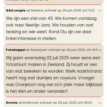
Wis
...
G&A couple
uit
Stekene
schreef op
29 juni 2025
om
11:22
de
We zijn een stel van 45. We komen vandaag
me
ook naar Neeltje Jans. We houden van wat
teasing en wie weet. Rond 13u zijn we daar.
Enkel interesse in stellen.
Wis
...
Fotokoppel
uit
Antwerpen
schreef op
29 juni 2025
om
10:11
de
Wij gaan woensdag 02 juli 2025 weer eens een
me
fotoshoot maken in Zeeland. Zij houdt er wel
van wat bekeken te worden. Welk naaktstrand
heeft nog wat duintjes en voyeurs. Vroeger
was Oranjezon nog wel zo'n plek maar blijkbaar
is het één en ander verandert
Wis
...
Dennis
uit
Eindhoven
schreef op
29 juni 2025
om
09:33
de