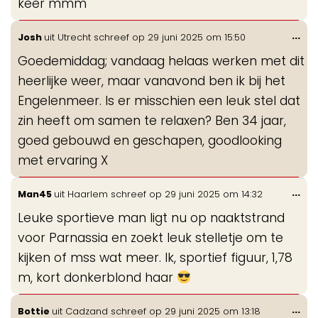
keer mmm
Wis
...
Josh
uit
Utrecht
schreef op
29 juni 2025
om
15:50
de
Goedemiddag; vandaag helaas werken met dit
me
heerlijke weer, maar vanavond ben ik bij het
Engelenmeer. Is er misschien een leuk stel dat
zin heeft om samen te relaxen? Ben 34 jaar,
goed gebouwd en geschapen, goodlooking
met ervaring X
Wis
...
Man45
uit
Haarlem
schreef op
29 juni 2025
om
14:32
de
Leuke sportieve man ligt nu op naaktstrand
me
voor Parnassia en zoekt leuk stelletje om te
kijken of mss wat meer. Ik, sportief figuur, 1,78
m, kort donkerblond haar
Wis
...
Bottie
uit
Cadzand
schreef op
29 juni 2025
om
13:18