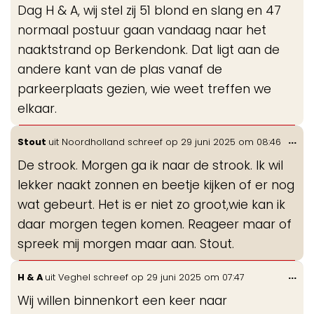
Dag H & A, wij stel zij 51 blond en slang en 47
me
normaal postuur gaan vandaag naar het
naaktstrand op Berkendonk. Dat ligt aan de
andere kant van de plas vanaf de
parkeerplaats gezien, wie weet treffen we
elkaar.
Wis
...
Stout
uit
Noordholland
schreef op
29 juni 2025
om
08:46
de
De strook. Morgen ga ik naar de strook. Ik wil
me
lekker naakt zonnen en beetje kijken of er nog
wat gebeurt. Het is er niet zo groot,wie kan ik
daar morgen tegen komen. Reageer maar of
spreek mij morgen maar aan. Stout.
Wis
...
H & A
uit
Veghel
schreef op
29 juni 2025
om
07:47
de
Wij willen binnenkort een keer naar
me