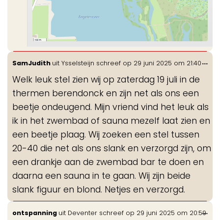
Wis
...
SamJudith
uit
Ysselsteijn
schreef op
29 juni 2025
om
21:40
de
Welk leuk stel zien wij op zaterdag 19 juli in de
me
thermen berendonck en zijn net als ons een
beetje ondeugend. Mijn vriend vind het leuk als
ik in het zwembad of sauna mezelf laat zien en
een beetje plaag. Wij zoeken een stel tussen
20-40 die net als ons slank en verzorgd zijn, om
een drankje aan de zwembad bar te doen en
daarna een sauna in te gaan. Wij zijn beide
slank figuur en blond. Netjes en verzorgd.
Wis
...
ontspanning
uit
Deventer
schreef op
29 juni 2025
om
20:59