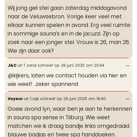
de
Wij jong geil stel gaan zaterdag middagavond
me
naar de Veluwsebron. Vorige keer veel met
elkaar kunnen spelen in avond. Erg veel ruimte
in sommige sauna’s en in de jacuzzi. Zijn op
zoek naar een jonger stel. Vrouw is 26, man 28.
Wie zijn daar ook?
Wis
...
J&C
uit
T zand
schreef op
26 juni 2025
om
20:44
de
@kijkers, laten we contact houden via hier en
me
wie weet! ..zeker spannend
Wis
...
Voyeur
uit
Cuijk
schreef op
26 juni 2025
om
18:40
de
Goeie avond lyn, waar ben je aan te herkennen
me
in sauna spa sense in Tilburg. Wie weet
matchen we ik draag bandje links omgedraaid
blauwe badjas en twee spa handdoeken.