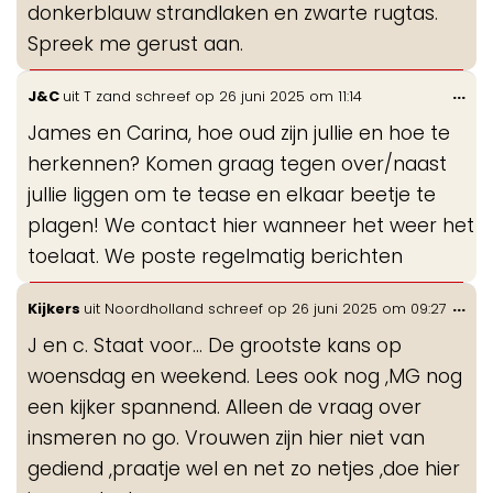
donkerblauw strandlaken en zwarte rugtas.
Spreek me gerust aan.
Wis
...
J&C
uit
T zand
schreef op
26 juni 2025
om
11:14
de
James en Carina, hoe oud zijn jullie en hoe te
me
herkennen? Komen graag tegen over/naast
jullie liggen om te tease en elkaar beetje te
plagen! We contact hier wanneer het weer het
toelaat. We poste regelmatig berichten
Wis
...
Kijkers
uit
Noordholland
schreef op
26 juni 2025
om
09:27
de
J en c. Staat voor… De grootste kans op
me
woensdag en weekend. Lees ook nog ,MG nog
een kijker spannend. Alleen de vraag over
insmeren no go. Vrouwen zijn hier niet van
gediend ,praatje wel en net zo netjes ,doe hier