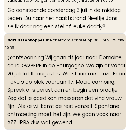
Luuk
uit
Steenbergen
schreef op
30 juni 2025
om
09:50
de
Ga aanstaande donderdag 3 juli in de middag
me
tegen 13u naar het naaktstrand Neeltje Jans,
zie ik daar nog een stel of leuke daddy?
Wis
...
Naturistenkoppel
uit
Rotterdam
schreef op
30 juni 2025
om
de
09:35
me
@ontspanning Wij gaan dit jaar naar Domaine
de la. GAGERE in de Bourgogne. We zijn er vanaf
20 juli tot 15 augustus. We staan met onze Eriba
nova s op plek vooraan 117. Mooie camping.
Spreek ons gerust aan en begin een praatje.
Zeg dat je goed kan masseren dat vind vrouw
fijn . Als ze wil komt de rest vanzelf. Spontane
ontmoeting moet het zijn. We gaan vaak naar
AZZURRA dus wat gewend.