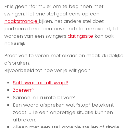
Er is geen “formule” om te beginnen met
swingen. Het ene stel gaat eens op een
naaktstrandje
kijken, het andere stel doet
partnerruil met een bevriend stel enzovoort, lid
worden van een swingers
datingssite
kan ook
natuurlijk.
Praat van te voren met elkaar en maak duidelijke
afspraken.
Bijvoorbeeld tot hoe ver je wilt gaan:
Soft swap of full swap?
Zoenen?
Samen in 1 ruimte blijven?
Een woord afspreken wat “stop” betekent
zodat jullie een onprettige situatie kunnen
afbreken.
Alleen met een stel, groepje stellen of single