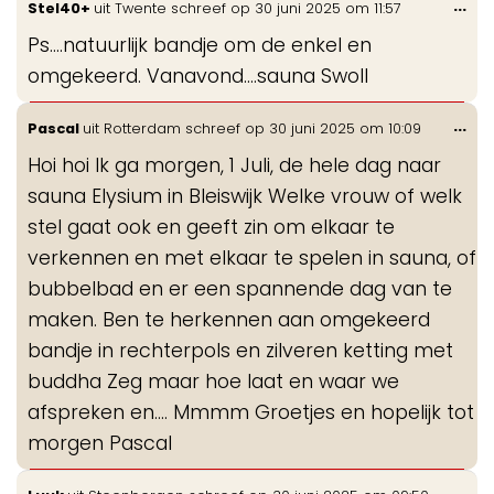
Wis
...
Stel40+
uit
Twente
schreef op
30 juni 2025
om
11:57
de
Ps....natuurlijk bandje om de enkel en
me
omgekeerd. Vanavond....sauna Swoll
Wis
...
Pascal
uit
Rotterdam
schreef op
30 juni 2025
om
10:09
de
Hoi hoi Ik ga morgen, 1 Juli, de hele dag naar
me
sauna Elysium in Bleiswijk Welke vrouw of welk
stel gaat ook en geeft zin om elkaar te
verkennen en met elkaar te spelen in sauna, of
bubbelbad en er een spannende dag van te
maken. Ben te herkennen aan omgekeerd
bandje in rechterpols en zilveren ketting met
buddha Zeg maar hoe laat en waar we
afspreken en.... Mmmm Groetjes en hopelijk tot
morgen Pascal
Wis
...