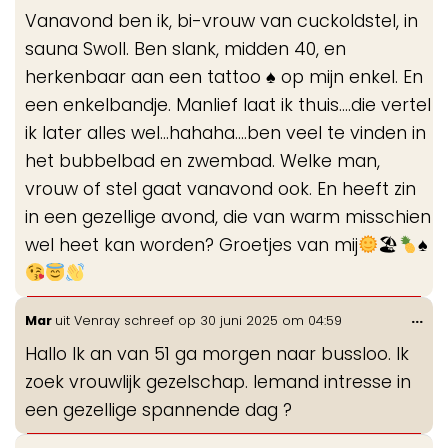
de
Vanavond ben ik, bi-vrouw van cuckoldstel, in
me
sauna Swoll. Ben slank, midden 40, en
herkenbaar aan een tattoo
♠️
op mijn enkel. En
een enkelbandje. Manlief laat ik thuis....die vertel
ik later alles wel...hahaha....ben veel te vinden in
het bubbelbad en zwembad. Welke man,
vrouw of stel gaat vanavond ook. En heeft zin
in een gezellige avond, die van warm misschien
wel heet kan worden? Groetjes van mij
🏖
♠️
Wis
...
Mar
uit
Venray
schreef op
30 juni 2025
om
04:59
de
Hallo Ik an van 51 ga morgen naar bussloo. Ik
me
zoek vrouwlijk gezelschap. Iemand intresse in
een gezellige spannende dag ?