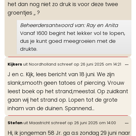
het dan nog niet zo druk is voor deze twee
groentjes ,, ?
Beheerdersantwoord van: Ray en Anita
Vanaf 1600 begint het lekker vol te lopen,
dus je kunt goed meegroeien met de
drukte.
Wis
...
Kijkers
uit
Noordholland
schreef op
26 juni 2025
om
14:21
de
J en c. Kijk, lees bericht van 18 juni. We zijn
me
slank,smooth geen tatoes of piercing. Vrouw
leest boek op het strand,meestal. Op zuidkant
gaan wij het strand op. Lopen tot de grote
inham van de duinen. Spannend…
Wis
...
Stefan
uit
Maastricht
schreef op
26 juni 2025
om
14:00
de
Hi, ik jongeman 58 Jr. ga a.s zondag 29 juni naar
me