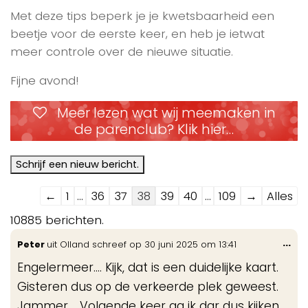
Met deze tips beperk je je kwetsbaarheid een
beetje voor de eerste keer, en heb je ietwat
meer controle over de nieuwe situatie.
Fijne avond!
Meer lezen wat wij meemaken in
de parenclub? Klik hier…
Navigatie
←
1
...
36
37
38
39
40
...
109
→
Alles
door
10885 berichten.
de
Wis
...
Peter
uit
Olland
schreef op
30 juni 2025
om
13:41
gastenboek-
de
lijst
Engelermeer.... Kijk, dat is een duidelijke kaart.
me
Gisteren dus op de verkeerde plek geweest.
Jammer.... Volgende keer ga ik dar dus kijken.