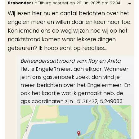
Wis
...
Brabander
uit
Tilburg
schreef op
29 juni 2025
om
22:34
de
Wij lezen hier nu en aantal berichten over het
me
engelen meer en willen daar en keer naar toe.
Kan iemand ons de weg wijzen hoe wij op het
naaktstrand komen waar lekkere dingen
gebeuren? Ik hoop echt op reacties...
Beheerdersantwoord van: Ray en Anita
Het is EngeleRmeer, aan elkaar. Wanneer
je in ons gastenboek zoekt dan vind je
meer berichten over het Engelermeer. En
ook het kaartje wat ik gemaakt heb, de
gps coordinaten zijn : 51.711472, 5.249083