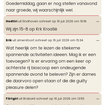
Goedemiddag, gaan er nog stellen vanavond
me
naar groede, wij waarschijnlijk wel.
Wis
...
Hodtiri
uit
Eindhoven
schreef op
16 juli 2026
om
16:18
de
Wij zijn 15-8 op Krk Kroatië
me
Wis
...
Erik
uit
amersfoort
schreef op
16 juli 2026
om
15:34
de
Wat heerlijk om te lezen de stiekeme
me
spannende activiteiten ideeen. Mag ik er een
toevoegen? Is er ervaring om een keer op
achterste rij bioscoop een ondeugende
spannende avond te beleven? Zijn er dames
die daarvoro open staan of die die guilty
pleasure delen?
Wis
...
Flirtgirl
uit
Brabant
schreef op
16 juli 2026
om
13:55
de