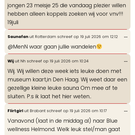
de
jongen 23 meisje 25 die vandaag plezier willen
me
hebben alleen koppels zoeken wij voor vnv!!!
19juli
Wis
...
Saunafan
uit
Rotterdam
schreef op
19 juli 2026
om
12:12
de
@MenN waar gaan jullie wandelen
me
Wis
...
Wij
uit
Nh
schreef op
19 juli 2026
om
10:24
de
Wij. Wij willen deze week iets leuke doen met
me
museum kaart,in Den Haag. Wij weet daar een
gezellige kleine leuke sauna Om mee af te
sluiten. P.s ik laat het hier weten..
Wis
...
Flirtgirl
uit
Brabant
schreef op
19 juli 2026
om
10:17
de
Vanavond (laat in de middag al) naar Blue
me
wellness Helmond. Welk leuk stel/man gaat