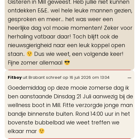
Gisteren in Mill geweest. Heb jullie niet kunnen
me
ontdekken E&E.. wel hele leuke mannen gezien,
gesproken en meer... het was weer een
heerlijke dag vol mooie momenten! Zeker voor
herhaling vatbaar daar! Toch blijft ook de
nieuwsgierigheid naar een leuk koppel open
staan..
Dus wie weet, een volgende keer!
Fijne zomer allemaal
Wis
...
Fitboy
uit
Brabant
schreef op
16 juli 2026
om
13:04
de
Goedemiddag op deze mooie zomerse dag ik
me
ben aanstaande Dinsdag 21 Juli aanwezig bij de
wellness boot in Mill. Fitte verzorgde jonge man
bandje binnenste buiten. Rond 14:00 uur in het
bovenste bubbelbad wie weet treffen we
elkaar mar