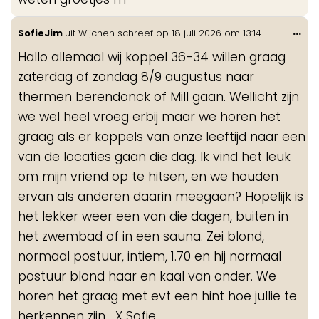
Wis
...
SofieJim
uit
Wijchen
schreef op
18 juli 2026
om
13:14
de
Hallo allemaal wij koppel 36-34 willen graag
me
zaterdag of zondag 8/9 augustus naar
thermen berendonck of Mill gaan. Wellicht zijn
we wel heel vroeg erbij maar we horen het
graag als er koppels van onze leeftijd naar een
van de locaties gaan die dag. Ik vind het leuk
om mijn vriend op te hitsen, en we houden
ervan als anderen daarin meegaan? Hopelijk is
het lekker weer een van die dagen, buiten in
het zwembad of in een sauna. Zei blond,
normaal postuur, intiem, 1.70 en hij normaal
postuur blond haar en kaal van onder. We
horen het graag met evt een hint hoe jullie te
herkennen zijn… X Sofie.