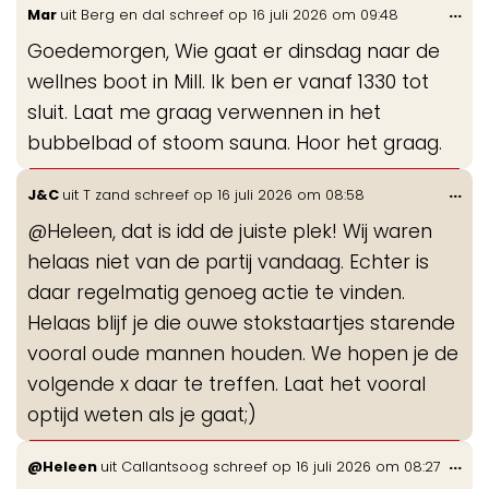
Wis
...
Mar
uit
Berg en dal
schreef op
16 juli 2026
om
09:48
de
Goedemorgen, Wie gaat er dinsdag naar de
me
wellnes boot in Mill. Ik ben er vanaf 1330 tot
sluit. Laat me graag verwennen in het
bubbelbad of stoom sauna. Hoor het graag.
Wis
...
J&C
uit
T zand
schreef op
16 juli 2026
om
08:58
de
@Heleen, dat is idd de juiste plek! Wij waren
me
helaas niet van de partij vandaag. Echter is
daar regelmatig genoeg actie te vinden.
Helaas blijf je die ouwe stokstaartjes starende
vooral oude mannen houden. We hopen je de
volgende x daar te treffen. Laat het vooral
optijd weten als je gaat;)
Wis
...
@Heleen
uit
Callantsoog
schreef op
16 juli 2026
om
08:27
de