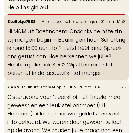
Help this girl out!
Wis
...
Stelletje7582
uit
Amersfoort
schreef op
15 juli 2026
om
17:58
de
Hi M&M uit Doetinchem. Ondanks de hitte zijn
me
wij morgen begin in Beuningen hoor. Schatting
is rond 15.00 uur... tot? Liefst héél lang. Spreek
ons gerust aan. Hoe herkennen we jullie?
Hebben jullie ook SDC? Wij zitten meestal
buiten of in de jaccuzzi's... tot morgen!
Wis
...
F en S
uit
Tilburg
schreef op
15 juli 2026
om
10:08
de
Gisteravond voor 't eerst bij het Engelermeer
me
geweest en een leuk stel ontmoet (uit
Helmond). Alleen maar wat gekletst en veel
info gehoord. We waren daar gewoon te laat
op de avond. We zouden jullie graag nog een