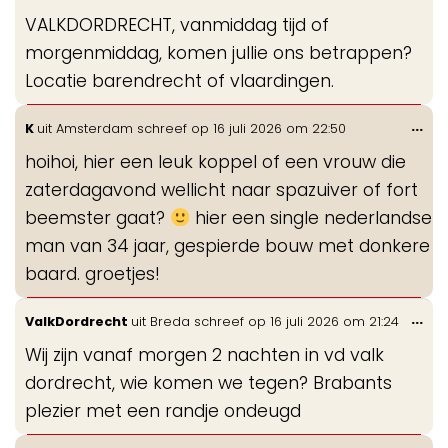
de
VALKDORDRECHT, vanmiddag tijd of
me
morgenmiddag, komen jullie ons betrappen?
Locatie barendrecht of vlaardingen.
Wis
...
K
uit
Amsterdam
schreef op
16 juli 2026
om
22:50
de
hoihoi, hier een leuk koppel of een vrouw die
me
zaterdagavond wellicht naar spazuiver of fort
beemster gaat?
hier een single nederlandse
man van 34 jaar, gespierde bouw met donkere
baard. groetjes!
Wis
...
ValkDordrecht
uit
Breda
schreef op
16 juli 2026
om
21:24
de
Wij zijn vanaf morgen 2 nachten in vd valk
me
dordrecht, wie komen we tegen? Brabants
plezier met een randje ondeugd