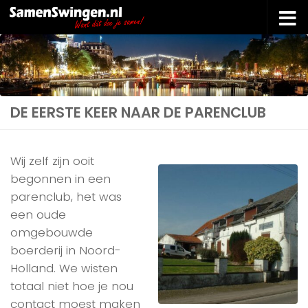
Doorgaan naar inhoud
DE EERSTE KEER NAAR DE PARENCLUB
Wij zelf zijn ooit
begonnen in een
parenclub, het was
een oude
omgebouwde
boerderij in Noord-
Holland. We wisten
totaal niet hoe je nou
contact moest maken