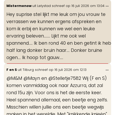
Wis
...
Mistermenow
uit
Lelystad
schreef op
16 juli 2026
om
13:04
de
Hey suprise stel lijkt me leuk om jou vrouw te
me
verrassen we kunnen ergens afspreken en
kom ik erbij en kunnen we wel een leuke
ervaring beleven........ Lijkt me ook wel
spannend..... Ik ben rond 40 en ben getint ik heb
half lang donker bruin haar.... Donker bruine
ogen.... Ik hoop tot gauw.....
Wis
...
F en S
uit
Tilburg
schreef op
16 juli 2026
om
12:13
de
@M&M @Mayn en @Stelletje7582 Wij (F en S)
me
komen vanmiddag ook naar Azzurra, dat zal
rond 15u zijn. Voor ons is het de eerste keer.
Heel spannend allemaal, een beetje eng zelfs.
Misschien willen jullie ons een beetje wegwijs
maken in het wereldje. Met "knikkende knieën"