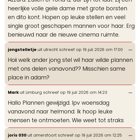
heerlijke volle geile dame met grote borsten
en dito kont. Hopen op leuke stellen en veel
single groot geschapen mannen voor haar. Erg
benieuwd naar de nieuwe cinema ruimte.
Wis
...
jongstelletje
uit
utrecht
schreef op
19 juli 2026
om
17:00
de
Hoii welk ander jong stel wil haar wilde plannen
me
met ons delen vanavond?? Misschien same
place in adam?
Wis
...
Mark
uit
Limburg
schreef op
19 juli 2026
om
14:23
de
Hallo Plannen gewijzigd. Ipv woensdag
me
vanavond naar helmond. Ik hoop leuke
mensen te ontmoeten. Wie weet tot straks
Wis
...
joris 030
uit
amersfoort
schreef op
19 juli 2026
om
12:25