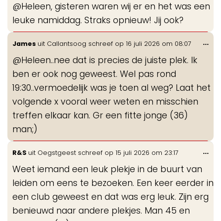
@Heleen, gisteren waren wij er en het was een
me
leuke namiddag. Straks opnieuw! Jij ook?
Wis
...
James
uit
Callantsoog
schreef op
16 juli 2026
om
08:07
de
@Heleen..nee dat is precies de juiste plek. Ik
me
ben er ook nog geweest. Wel pas rond
19:30..vermoedelijk was je toen al weg? Laat het
volgende x vooral weer weten en misschien
treffen elkaar kan. Gr een fitte jonge (36)
man;)
Wis
...
R&S
uit
Oegstgeest
schreef op
15 juli 2026
om
23:17
de
Weet iemand een leuk plekje in de buurt van
me
leiden om eens te bezoeken. Een keer eerder in
een club geweest en dat was erg leuk. Zijn erg
benieuwd naar andere plekjes. Man 45 en