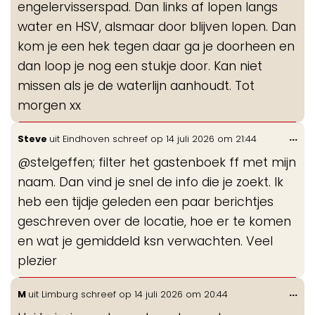
engelervisserspad. Dan links af lopen langs
water en HSV, alsmaar door blijven lopen. Dan
kom je een hek tegen daar ga je doorheen en
dan loop je nog een stukje door. Kan niet
missen als je de waterlijn aanhoudt. Tot
morgen xx
Wis
...
Steve
uit
Eindhoven
schreef op
14 juli 2026
om
21:44
de
@stelgeffen; filter het gastenboek ff met mijn
me
naam. Dan vind je snel de info die je zoekt. Ik
heb een tijdje geleden een paar berichtjes
geschreven over de locatie, hoe er te komen
en wat je gemiddeld ksn verwachten. Veel
plezier
Wis
...
M
uit
Limburg
schreef op
14 juli 2026
om
20:44
de