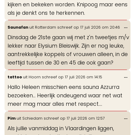
kijken en bekeken worden. Knipoog maar eens
als je denkt ons te herkennen.
Wis
...
Saunafan
uit
Rotterdam
schreef op
17 juli 2026
om
20:46
de
Dinsdag de 21ste gaan wij met z'n tweetjes m/v
me
lekker naar Elysium Bleiswijk. Zijn er nog leuke,
aantrekkelijke koppels of vrouwen alleen, in de
leeftijd tussen de 30 en 45 die ook gaan?
Wis
...
tattoo
uit
Hoorn
schreef op
17 juli 2026
om
14:15
de
Hallo Heleen misschien eens sauna Azzurra
me
bezoeken... Heerlijk ondeugend waar net wat
meer mag maar alles met respect....
Wis
...
Pim
uit
Schiedam
schreef op
17 juli 2026
om
12:57
de
Als jullie vanmiddag in Vlaardingen liggen,
me