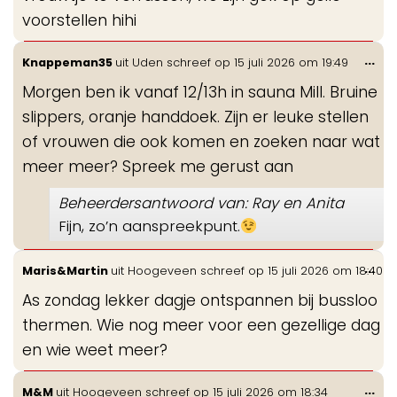
voorstellen hihi
Wis
...
Knappeman35
uit
Uden
schreef op
15 juli 2026
om
19:49
de
Morgen ben ik vanaf 12/13h in sauna Mill. Bruine
me
slippers, oranje handdoek. Zijn er leuke stellen
of vrouwen die ook komen en zoeken naar wat
meer meer? Spreek me gerust aan
Beheerdersantwoord van: Ray en Anita
Fijn, zo’n aanspreekpunt.
Wis
...
Maris&Martin
uit
Hoogeveen
schreef op
15 juli 2026
om
18:40
de
As zondag lekker dagje ontspannen bij bussloo
me
thermen. Wie nog meer voor een gezellige dag
en wie weet meer?
Wis
...
M&M
uit
Hoogeveen
schreef op
15 juli 2026
om
18:34