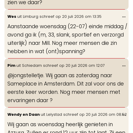
zien we daar?
Wis
...
Wes
uit
Limburg
schreef op
20 juli 2026
om
13:35
de
Aanstaande woensdag (22-07) einde middag /
me
avond ga ik (m, 33, slank, sportief en verzorgd
uiterlijk) naar Mill. Nog meer mensen die zin
hebben in wat (ont)spanning?
Wis
...
Pim
uit
Schiedam
schreef op
20 juli 2026
om
12:07
de
@jongstelletje. Wij gaan as zaterdag naar
me
Sameplace in Amsterdam. Dit zal voor ons de
eerste keer worden. Nog meer mensen met
ervaringen daar ?
Wis
...
Wendy en Daan
uit
Lelystad
schreef op
20 juli 2026
om
08:52
de
Wij gaan as woensdag heerlijk genieten in
me
Azzura. Zullen er rond 12 uur zijn tot laat. Zij een