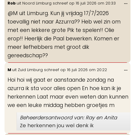
Wis
...
Rob
uit
Noord Limburg
schreef op
16 juli 2026
om
20:33
de
@M uit Limburg. Kun jij vrijdag 17/7/2026
me
toevallig niet naar Azzurra?? Heb wel zin om
met een lekkere grote Pik te spelen!! Olie
erop!! Heerlijk die Paal bewerken. Komen er
meer liefhebbers met groot dik
gereedschap??
Wis
...
M
uit
Zuid Limburg
schreef op
16 juli 2026
om
20:22
de
Hoi hoi wij gaat er aanstaande zondag na
me
azurra ik sta voor alles open En hoe kan ik je
herkennen Laat maar even weten dan kunnen
we een leuke middag hebben groetjes m
Beheerdersantwoord van: Ray en Anita
Ze herkennen jou wel denk ik