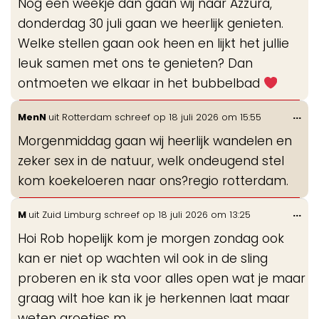
Nog een weekje dan gaan wij naar Azzura,
donderdag 30 juli gaan we heerlijk genieten.
Welke stellen gaan ook heen en lijkt het jullie
leuk samen met ons te genieten? Dan
ontmoeten we elkaar in het bubbelbad
Wis
...
MenN
uit
Rotterdam
schreef op
18 juli 2026
om
15:55
de
Morgenmiddag gaan wij heerlijk wandelen en
me
zeker sex in de natuur, welk ondeugend stel
kom koekeloeren naar ons?regio rotterdam.
Wis
...
M
uit
Zuid Limburg
schreef op
18 juli 2026
om
13:25
de
Hoi Rob hopelijk kom je morgen zondag ook
me
kan er niet op wachten wil ook in de sling
proberen en ik sta voor alles open wat je maar
graag wilt hoe kan ik je herkennen laat maar
weten groetjes m