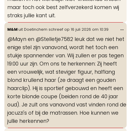
maar toch ook best zelfverzekerd komen wij
straks jullie kant uit.
Wis
...
M&M
uit
Doetinchem
schreef op
16 juli 2026
om
10:39
de
@Mayn en @Stelletje7582 leuk dat we niet het
me
enige stel zijn vanavond, wordt het toch een
stukje spannender van. Wij zullen er pas tegen
19:00 uur zijn. Om ons te herkennen: Zij heeft
een vrouwelijk, wat steviger figuur, halflang
blond krullend haar (ze draagt een gouden
haarclip). Hij is sportief gebouwd en heeft een
korte blonde coupe (beiden rond de 40 jaar
oud). Je zult ons vanavond vast vinden rond de
jacuzzi's of bij de matrassen. Hoe kunnen we
jullie herkennen?