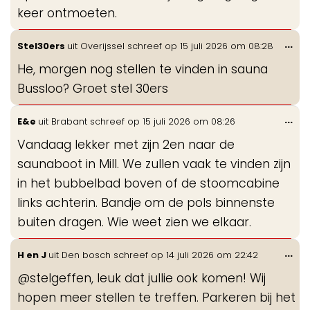
keer ontmoeten.
Wis
...
Stel30ers
uit
Overijssel
schreef op
15 juli 2026
om
08:28
de
He, morgen nog stellen te vinden in sauna
me
Bussloo? Groet stel 30ers
Wis
...
E&e
uit
Brabant
schreef op
15 juli 2026
om
08:26
de
Vandaag lekker met zijn 2en naar de
me
saunaboot in Mill. We zullen vaak te vinden zijn
in het bubbelbad boven of de stoomcabine
links achterin. Bandje om de pols binnenste
buiten dragen. Wie weet zien we elkaar.
Wis
...
H en J
uit
Den bosch
schreef op
14 juli 2026
om
22:42
de
@stelgeffen, leuk dat jullie ook komen! Wij
me
hopen meer stellen te treffen. Parkeren bij het