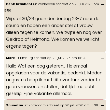
Wis
...
PenC branbant
uit
Veldhoven
schreef op
20 juli 2026
om
de
19:50
me
Wij stel 36/38 gaan donderdag 23-7 naar de
sauna en hopen een ander stel of vrouw
alleen tegen te komen. We twijfelen nog over
Geldrop of Helmond. Wie komen we wellicht
ergens tegen?
Wis
...
Mark
uit
Limburg
schreef op
20 juli 2026
om
18:04
de
Hallo Wat een dag gisteren... Helemaal
me
opgeladen voor de vakantie, bedankt. Midden
augustus hoop ik met dit avontuur verder te
gaan vrouwen en stellen, dat lijkt me echt
gezellig. Fijne vakantie allemaal.
Wis
...
Saunafan
uit
Rotterdam
schreef op
20 juli 2026
om
16:30
de