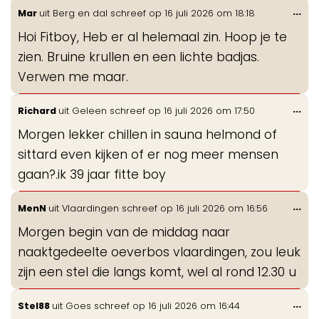
Wis
...
Mar
uit
Berg en dal
schreef op
16 juli 2026
om
18:18
de
Hoi Fitboy, Heb er al helemaal zin. Hoop je te
me
zien. Bruine krullen en een lichte badjas.
Verwen me maar.
Wis
...
Richard
uit
Geleen
schreef op
16 juli 2026
om
17:50
de
Morgen lekker chillen in sauna helmond of
me
sittard even kijken of er nog meer mensen
gaan?.ik 39 jaar fitte boy
Wis
...
MenN
uit
Vlaardingen
schreef op
16 juli 2026
om
16:56
de
Morgen begin van de middag naar
me
naaktgedeelte oeverbos vlaardingen, zou leuk
zijn een stel die langs komt, wel al rond 12.30 u
Wis
...
Stel88
uit
Goes
schreef op
16 juli 2026
om
16:44
de