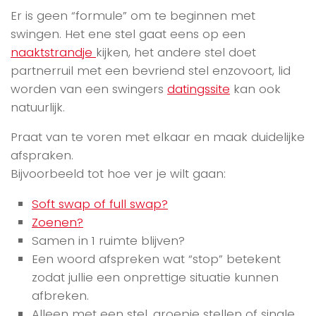
Er is geen “formule” om te beginnen met
swingen. Het ene stel gaat eens op een
naaktstrandje
kijken, het andere stel doet
partnerruil met een bevriend stel enzovoort, lid
worden van een swingers
datingssite
kan ook
natuurlijk.
Praat van te voren met elkaar en maak duidelijke
afspraken.
Bijvoorbeeld tot hoe ver je wilt gaan:
Soft swap of full swap?
Zoenen?
Samen in 1 ruimte blijven?
Een woord afspreken wat “stop” betekent
zodat jullie een onprettige situatie kunnen
afbreken.
Alleen met een stel, groepje stellen of single