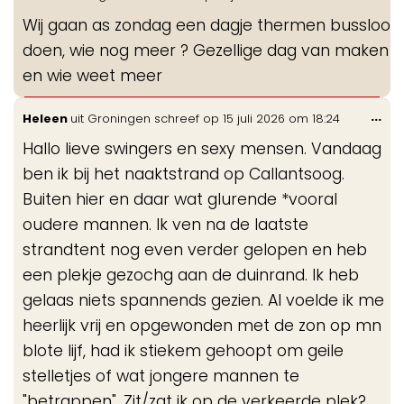
de
Wij gaan as zondag een dagje thermen bussloo
me
doen, wie nog meer ? Gezellige dag van maken
en wie weet meer
Wis
...
Heleen
uit
Groningen
schreef op
15 juli 2026
om
18:24
de
Hallo lieve swingers en sexy mensen. Vandaag
me
ben ik bij het naaktstrand op Callantsoog.
Buiten hier en daar wat glurende *vooral
oudere mannen. Ik ven na de laatste
strandtent nog even verder gelopen en heb
een plekje gezochg aan de duinrand. Ik heb
gelaas niets spannends gezien. Al voelde ik me
heerlijk vrij en opgewonden met de zon op mn
blote lijf, had ik stiekem gehoopt om geile
stelletjes of wat jongere mannen te
"betrappen". Zit/zat ik op de verkeerde plek?