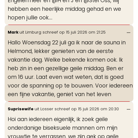
Engelermeer en @H en J en @Stel Oss, wij
hebben een heerlijke middag gehad en we
hopen jullie ook....
Wis
...
Mark
uit
Limburg
schreef op
15 juli 2026
om
21:25
de
Hallo Woensdag 22 juli ga ik naar de sauna in
me
Helmond, lekker genieten van de eerste
vakantie dag. Welke bekende komen ook. Ik
heb zin in een gezellige geile middag. Ben er
om 16 uur. Laat even wat weten, dat is goed
voor de spanning op te bouwen. Voor iedereen
een fijne vakantie, geniet van het leven
Wis
...
Suprisewife
uit
Losser
schreef op
15 juli 2026
om
20:30
de
Hoi aan iedereen eigenlijk, ik zoek geile
me
onderdanige biseksuele mannen om mijn
vrouwtje te verrassen, we zijn gek op geile