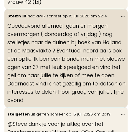
vrouw 42 (bi)
Wis
...
Stelzh
uit
Naaldwijk
schreef op
15 juli 2026
om
22:14
de
Goedeavond allemaal, gaan er morgen
me
overmorgen ( donderdag of vrijdag ) nog
stelletjes naar de duinen bij hoek van Holland
of de Maasvlakte ? Eventueel noord aa is ook
een optie. Ik ben een blonde man met blauwe
ogen van 37 met leuk speelgoed en vind het
geil om naar jullie te kijken of mee te doen.
Daarnaast vind ik het gezellig om te kletsen en
interesses te delen. Hoor graag van jullie , fijne
avond
Wis
...
stelgeffen
uit
geffen
schreef op
15 juli 2026
om
21:49
de
@Steve dank je voor je uitleg over het
me