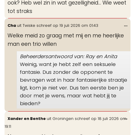
ook? Heb wel zin in wat gezelligheid... Wie weet
tot straks
Wis
...
Cha
uit
Twiske
schreef op
19 juli 2026
om
01:43
de
Welke meid zo graag met mij en me heerlijke
me
man een trio willen
Beheerdersantwoord van: Ray en Anita
Weinig, want je hebt zelf een seksuele
fantasie. Dus zonder de opponent te
bevragen wat in haar fantasierijke straatje
ligt, kom je niet ver. Dus ten eerste ben je
door met je wens, maar wat hebt jij te
bieden?
Wis
...
Xander en Benthe
uit
Groningen
schreef op
18 juli 2026
om
de
19:11
me