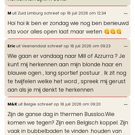
Wis
...
M
uit
Zuid Limburg
schreef op
18 juli 2026
om
12:34
de
Hoi hoi ik ben er zondag wie nog ben benieuwd
me
sta voor alles open laat maar weten
Wis
...
Eric
uit
Veenendaal
schreef op
18 juli 2026
om
09:23
de
Wie gaan er vandaag naar Mill of Azzurra ? Je
me
kunt mij herkennen aan mijn blonde haar en
blauwe ogen , lang sportief postuur . Ik zit nog
te twijfelen welke het word , spreek mij gerust
aan als je mij denkt te herkennen
Wis
...
M&K
uit
Belgie
schreef op
18 juli 2026
om
09:20
de
Zijn de ganse dag in thermen Bussloo.Wie
me
komen we tegen? Zijn een Belgisch koppel. Zijn
vaak in bubbelbaden te vinden .houden van