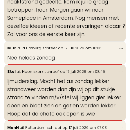
naaktstrand gedeelte, kom ik jullie graag
betrappen hoor. Morgen gaan wij naar
Sameplace in Amsterdam. Nog mensen met
dezelfde ideeen of recente ervaringen aldaar ?
Zal voor ons de eerste keer zijn.
Wis
...
M
uit
Zuid Limburg
schreef op
17 juli 2026
om
10:06
de
Nee helaas zondag
me
Wis
...
Stel
uit
Heemskerk
schreef op
17 juli 2026
om
08:45
de
Ijmuiderslag. Mocht het a.s zondag lekker
me
strandweer worden dan zijn wij op dit stukje
strand te vinden.m/v/stel wij liggen gier lekker
open en bloot zien en gezien worden lekker.
Hoop dat de chate ook open is ,wie
Wis
...
MenN
uit
Rotterdam
schreef op
17 juli 2026
om
07:03