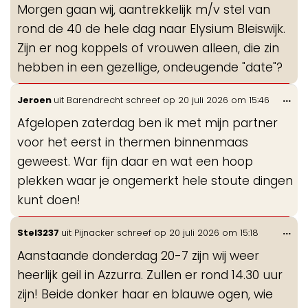
Morgen gaan wij, aantrekkelijk m/v stel van
me
rond de 40 de hele dag naar Elysium Bleiswijk.
Zijn er nog koppels of vrouwen alleen, die zin
hebben in een gezellige, ondeugende "date"?
Wis
...
Jeroen
uit
Barendrecht
schreef op
20 juli 2026
om
15:46
de
Afgelopen zaterdag ben ik met mijn partner
me
voor het eerst in thermen binnenmaas
geweest. War fijn daar en wat een hoop
plekken waar je ongemerkt hele stoute dingen
kunt doen!
Wis
...
Stel3237
uit
Pijnacker
schreef op
20 juli 2026
om
15:18
de
Aanstaande donderdag 20-7 zijn wij weer
me
heerlijk geil in Azzurra. Zullen er rond 14.30 uur
zijn! Beide donker haar en blauwe ogen, wie