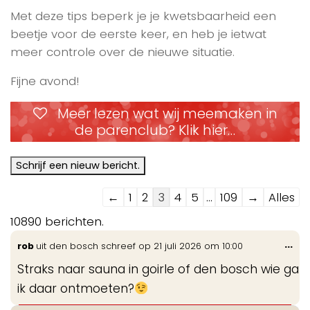
Met deze tips beperk je je kwetsbaarheid een
beetje voor de eerste keer, en heb je ietwat
meer controle over de nieuwe situatie.
Fijne avond!
Meer lezen wat wij meemaken in
de parenclub? Klik hier…
Navigatie
←
1
2
3
4
5
...
109
→
Alles
door
10890 berichten.
de
Wis
...
rob
uit
den bosch
schreef op
21 juli 2026
om
10:00
gastenboek-
de
lijst
Straks naar sauna in goirle of den bosch wie ga
me
ik daar ontmoeten?