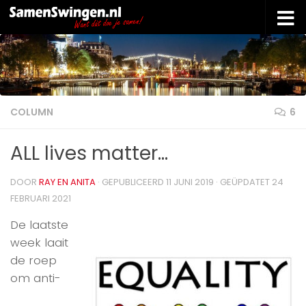
Doorgaan naar inhoud
COLUMN
6
ALL lives matter…
DOOR
RAY EN ANITA
· GEPUBLICEERD
11 JUNI 2019
· GEÜPDATET
24
FEBRUARI 2021
De laatste
week laait
de roep
om anti-