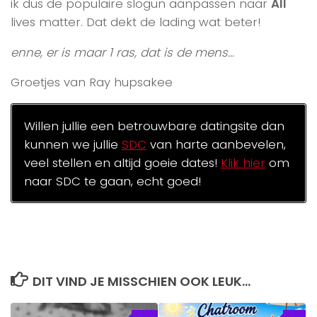
ik dus de populaire slogun aanpassen naar
All
lives matter. Dat dekt de lading wat beter!
enne, er is maar 1 ras, dat is de mens…
Groetjes van Ray hupsakee
Willen jullie een betrouwbare datingsite dan
kunnen we jullie
SDC
van harte aanbevelen,
veel stellen en altijd goeie dates!
Klik hier
om
naar SDC te gaan, echt goed!
DIT VIND JE MISSCHIEN OOK LEUK...