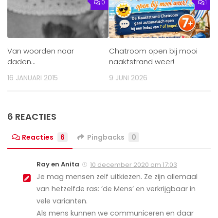
0
1
Van woorden naar
Chatroom open bij mooi
daden…
naaktstrand weer!
16 JANUARI 2015
9 JUNI 2026
6 REACTIES
Reacties
6
Pingbacks
0
Ray en Anita
10 december 2020 om 17:03
Je mag mensen zelf uitkiezen. Ze zijn allemaal
van hetzelfde ras: ‘de Mens’ en verkrijgbaar in
vele varianten.
Als mens kunnen we communiceren en daar