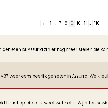
Navigatie
←
1
...
7
8
9
10
11
...
110
→
door
de
gastenboek-
n genieten bij Azzurra zijn er nog meer stellen die k
lijst
 V37 weer eens heerlijk genieten in Azzurra! Welk leuk
d houdt op bij dat ik weet wat het is. Wij zitten sowie