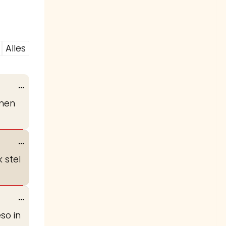
Alles
Wissel
...
deze
omen
metabox.
Wissel
...
deze
 stel
metabox.
Wissel
...
deze
so in
metabox.