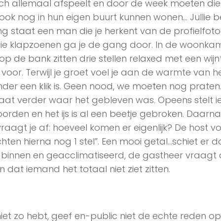
ich allemaal afspeelt en door de week moeten die
ok nog in hun eigen buurt kunnen wonen… Jullie b
 staat een man die je herkent van de profielfoto
drie klapzoenen ga je de gang door. In de woonka
p de bank zitten drie stellen relaxed met een wijnt
voor. Terwijl je groet voel je aan de warmte van h
der een klik is. Geen nood, we moeten nog praten
 gaat verder waar het gebleven was. Opeens stelt
woorden en het ijs is al een beetje gebroken. Daarn
raagt je af: hoeveel komen er eigenlijk? De host vo
hten hierna nog 1 stel”. Een mooi getal…schiet er d
binnen en geacclimatiseerd, de gastheer vraagt 
n dat iemand het totaal niet ziet zitten.
iet zo hebt, geef en-public niet de echte reden op: