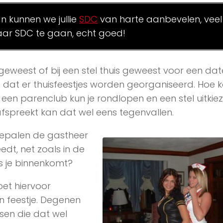
an kunnen we jullie
SDC
van harte aanbevelen, veel
ar SDC te gaan, echt goed!
 geweest of bij een stel thuis geweest voor een date.
at er thuisfeestjes worden georganiseerd. Hoe k
j een parenclub kun je rondlopen en een stel uitkie
op 1 afspreekt kan dat wel eens tegenvallen.
 Bepalen de gastheer
dt, net zoals in de
s je binnenkomt?
oet hiervoor
n feestje. Degenen
sen die dat wel