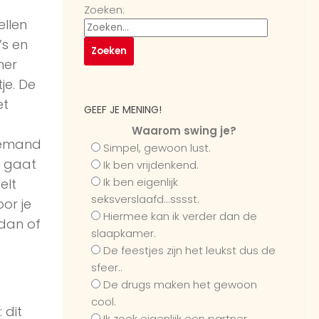
Zoeken:
ellen
’s en
mer
je. De
et
GEEF JE MENING!
.
Waarom swing je?
 iemand
Simpel, gewoon lust.
a gaat
Ik ben vrijdenkend.
Ik ben eigenlijk
elt
seksverslaafd...sssst.
oor je
Hiermee kan ik verder dan de
dan of
slaapkamer.
De feestjes zijn het leukst dus de
sfeer..
De drugs maken het gewoon
cool.
 dit
Ik zoek eigenlijk een partner...