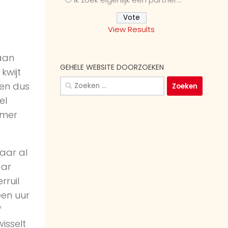
View Results
aan
GEHELE WEBSITE DOORZOEKEN
kwijt
Zoeken
den dus
naar:
el
amer
aar al
aar
rruil
een uur
f
isselt