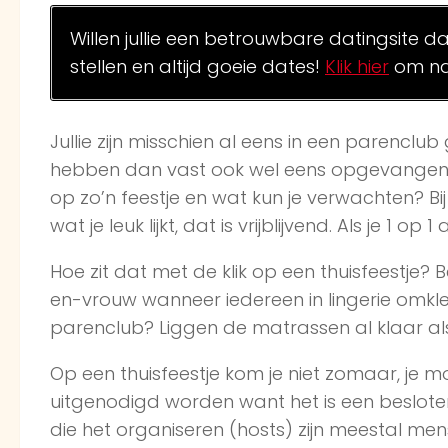
Willen jullie een betrouwbare datingsite d
stellen en altijd goeie dates!
Klik hier
om na
Jullie zijn misschien al eens in een parenclub
hebben dan vast ook wel eens opgevangen d
op zo’n feestje en wat kun je verwachten? Bi
wat je leuk lijkt, dat is vrijblijvend. Als je 1 
Hoe zit dat met de klik op een thuisfeestje?
en-vrouw wanneer iedereen in lingerie omklee
parenclub? Liggen de matrassen al klaar al
Op een thuisfeestje kom je niet zomaar, je m
uitgenodigd worden want het is een beslote
die het organiseren (hosts) zijn meestal men