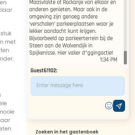
Maasvlakte of Rockanje van elkaar en
en.
anderen genieten. Maar ook in de
klaar
omgeving zijn genoeg andere
‘verscholen’ parkeerplaatsen waar je
lekker aandacht kunt krijgen.
 stuk
Bijvoorbeeld op parkeerterrein bij de
em met
Steen aan de Wolvendijk in
eten
Spijkenisse. Hier vaker d*ggingactie!
nder.
1:34 PM
Guest61102
:
s
ele
 mooie
maar
weten
Zoeken in het gastenboek