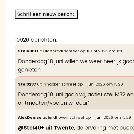
10920 berichten.
Stel6061
uit
Oldenzaal
schreef op
11 juni 2026
om
16:11
Donderdag 18 juni willen we weer heerlijk gaa
genieten
Stel3237
uit
Pijnacker
schreef op
11 juni 2026
om
13:20
Donderdag 18 juni gaan wij, actief stel M32 en
ontmoeten/voelen wij daar?
AlexDenise
uit
Eindhoven
schreef op
11 juni 2026
om
12:29
@Stel40+ uit Twente
, de ervaring met cuckol