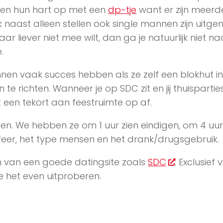
en hun hart op met een
dp-tje
want er zijn meerd
 naast alleen stellen ook single mannen zijn uitge
r liever niet mee wilt, dan ga je natuurlijk niet n
.
nnen vaak succes hebben als ze zelf een blokhut i
te richten. Wanneer je op SDC zit en jij thuispartie
een tekort aan feestruimte op af.
ggen. We hebben ze om 1 uur zien eindigen, om 4 uu
feer, het type mensen en het drank/drugsgebruik.
en van een goede datingsite zoals
SDC
. Exclusief v
e het even uitproberen.