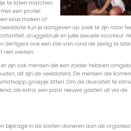
je te laten matchen.
 met een profiel
l een keus maken of
 of speeddate kun je aangeven op zoek te zijn naar fee
ontaniteit, druggebruik en jullie sexuele voorkeur. He
 dertigers ook een stel van rond de zestig te late
t niet werken.
n er zijn ook mensen die een zolder hebben omge
houden, dit zijn de veeldaters. De mensen die komen 
hatsapp groepje zitten. Om de diversiteit te stim
nd, als extra, een paar nieuwe gasten uit via de
n bijdrage in de kosten doneren aan de organisat