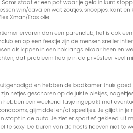
s. Soms staat er een pot waar je geld in kunt stopp
lessen wijn/cava en wat zoutjes, snoepjes, kant en 
fles Xman/Eros olie
ntiemer ervaren dan een parenclub, het is ook een
club en op een feestje zijn de mensen sneller inti
sen als kippen in een hok langs elkaar heen en w
hten, dat probleem heb je in de privésfeer veel mi
ijn uitgenodigd en hebben de badkamer thuis goed
zijn netjes geschoren op de juiste plekjes, nageltje
n hebben een weekend tasje ingepakt met eventu
 condooms, glijmiddel en/of speeltjes. Je glijdt in je
 stapt in de auto. Je ziet er sportief gekleed uit 
eel te sexy. De buren van de hosts hoeven niet te 