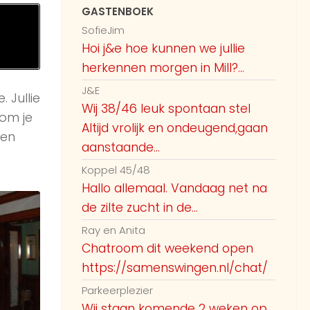
GASTENBOEK
10:44 AM
veel stellen aanwezig nu?
SofieJim
Hoi j&e hoe kunnen we jullie
10:46 AM
Biman 49jaar uden
herkennen morgen in Mill?...
10:46 AM
Normaal postuur 1.96mtr
J&E
 Jullie
Wij 38/46 leuk spontaan stel
om je
Guest59755
Altijd vrolijk en ondeugend,gaan
zen
Hier 59043 weer, @55457 waar liggen
aanstaande...
jullie aan zee of in de duinen, hoe
Koppel 45/48
11:10 AM
herkennen we jullie?
Hallo allemaal. Vandaag net na
Ray en Anita
de zilte zucht in de...
Je kunt een naam kiezen via
Ray en Anita
tandwieltje rechts bovenin. Dan hoef
Chatroom dit weekend open
11:22 AM
je niet zo te nummeren
https://samenswingen.nl/chat/
Parkeerplezier
Guest59043
Wij staan komende 2 weken op