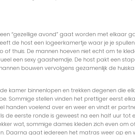
 een “gezellige avond” gaat worden met elkaar g
ft de host een logeerkamertje waar je je spullen 
to of thuis. De mannen hoeven niet echt om te kle
ueel een sexy gaashemdje. De host pakt een stap
 mannen bouwen vervolgens gezamenlijk de huisk
 kamer binnenlopen en trekken degenen die elk
e. Sommige stellen vinden het prettiger eerst elk
l handen voelend over en weer en vindt er partne
Als de eerste ronde is geweest na een half uur tot 
ekker wat, sommige dames kleden zich even om o
n. Daarna gaat iedereen het matras weer op en w