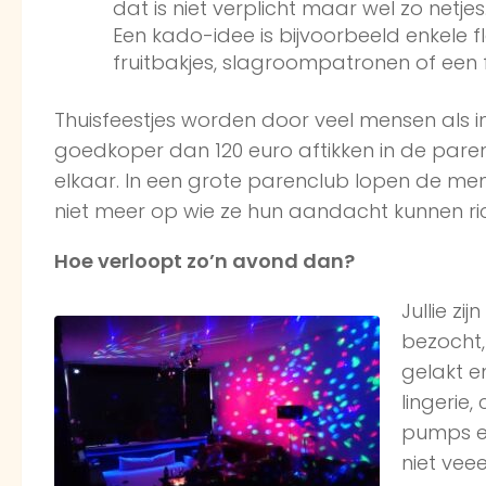
dat is niet verplicht maar wel zo netje
Een kado-idee is bijvoorbeeld enkele f
fruitbakjes, slagroompatronen of een 
Thuisfeestjes worden door veel mensen als i
goedkoper dan 120 euro aftikken in de paren
elkaar. In een grote parenclub lopen de men
niet meer op wie ze hun aandacht kunnen ric
Hoe verloopt zo’n avond dan?
Jullie z
bezocht, 
gelakt e
lingerie,
pumps en
niet vee