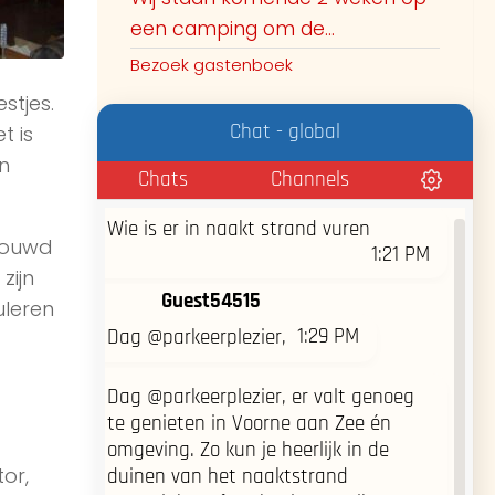
@guest55467 waar liggen jullie dan
een camping om de...
bij zee of in de duinen? Hoe
11:26 AM
herkennen we jullie?z
Bezoek gastenboek
stjes.
Sexxy on the Beach
Chat - global
t is
11:39 AM
Lekker dagje vandaag!
n
Chats
Channels
Guest52953
Wie is er in naakt strand vuren
bouwd
1:21 PM
zijn
Guest54515
uleren
1:29 PM
Dag @parkeerplezier,
Dag @parkeerplezier, er valt genoeg
te genieten in Voorne aan Zee én
omgeving. Zo kun je heerlijk in de
or,
duinen van het naaktstrand