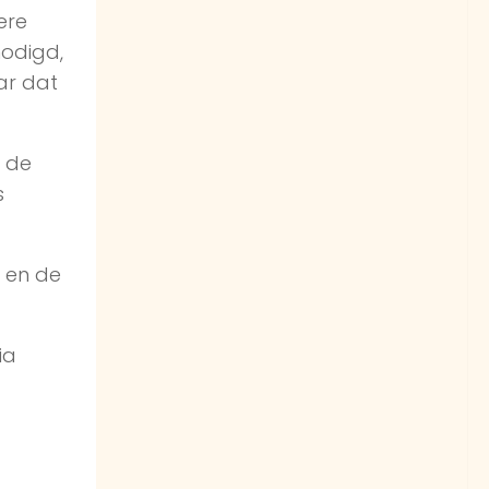
ere
nodigd,
aar dat
n de
s
r en de
ia