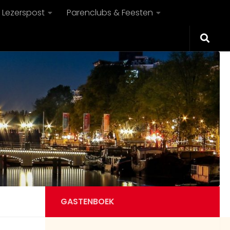
@Guest59043 Zwaaien jullie even
Lezerspost
Parenclubs & Feesten
9:39 AM
naar ons?
Guest58503
vanmiddag engelermeer naaktstrand
10:14 AM
wie nog meer?
Guest59454
Hey, wij (m25 v27) zijn van plan om
vrijdag op het naaktstrand van
burgh-haamstede te gaan zien.
Iemand daar al geweest die weet of
10:35 AM
het daar druk of rustig is?
Guest57516
Druk op engelenmeer (stoute)
GASTENBOEK
10:44 AM
gedeelte?