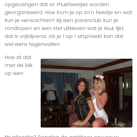
opgevangen dat er thuisfeestjes worden
georganiseerd. Hoe kom je op zo’n feestje en wat
kun je verwachten? Bij een parenclub kun je
rondlopen en een stel uitkiezen wat je leuk lijkt,
dat is vrijblijvend. Als je 1 op 1 afspreekt kan dat
wel eens tegenvallen.
Hoe zit dat
met de klik
op een
thuisfeestje? Bepalen de gastheer en-vrouw