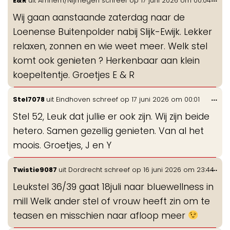
E&R
uit
Arnhem/Nijmegen
schreef op
17 juni 2026
om
00:04
de
Wij gaan aanstaande zaterdag naar de
me
Loenense Buitenpolder nabij Slijk-Ewijk. Lekker
relaxen, zonnen en wie weet meer. Welk stel
komt ook genieten ? Herkenbaar aan klein
koepeltentje. Groetjes E & R
Wis
...
Stel7078
uit
Eindhoven
schreef op
17 juni 2026
om
00:01
de
Stel 52, Leuk dat jullie er ook zijn. Wij zijn beide
me
hetero. Samen gezellig genieten. Van al het
moois. Groetjes, J en Y
Wis
...
Twistie9087
uit
Dordrecht
schreef op
16 juni 2026
om
23:44
de
Leukstel 36/39 gaat 18juli naar bluewellness in
me
mill Welk ander stel of vrouw heeft zin om te
teasen en misschien naar afloop meer