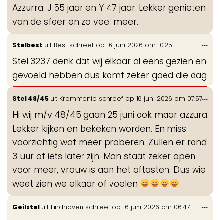
Azzurra. J 55 jaar en Y 47 jaar. Lekker genieten
van de sfeer en zo veel meer.
Wis
...
Stelbest
uit
Best
schreef op
16 juni 2026
om
10:25
de
Stel 3237 denk dat wij elkaar al eens gezien en
me
gevoeld hebben dus komt zeker goed die dag
Wis
...
Stel 48/45
uit
Krommenie
schreef op
16 juni 2026
om
07:57
de
Hi wij m/v 48/45 gaan 25 juni ook maar azzura.
me
Lekker kijken en bekeken worden. En miss
voorzichtig wat meer proberen. Zullen er rond
3 uur of iets later zijn. Man staat zeker open
voor meer, vrouw is aan het aftasten. Dus wie
weet zien we elkaar of voelen
Wis
...
Geilstel
uit
Eindhoven
schreef op
16 juni 2026
om
06:47
de