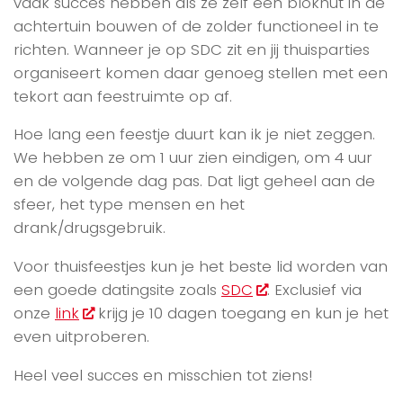
vaak succes hebben als ze zelf een blokhut in de
achtertuin bouwen of de zolder functioneel in te
richten. Wanneer je op SDC zit en jij thuisparties
organiseert komen daar genoeg stellen met een
tekort aan feestruimte op af.
Hoe lang een feestje duurt kan ik je niet zeggen.
We hebben ze om 1 uur zien eindigen, om 4 uur
en de volgende dag pas. Dat ligt geheel aan de
sfeer, het type mensen en het
drank/drugsgebruik.
Voor thuisfeestjes kun je het beste lid worden van
een goede datingsite zoals
SDC
. Exclusief via
onze
link
krijg je 10 dagen toegang en kun je het
even uitproberen.
Heel veel succes en misschien tot ziens!