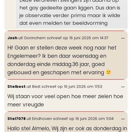
het gay gedeelte gaan liggen. Dus dan is
je observatie verder prima maar ik wilde
dat even melden ter beeldvorming
Wis
...
Josh
uit
Gorinchem
schreef op
16 juni 2026
om
14:37
de
Hi! Gaan er stellen deze week nog naar het
me
Engelemeer? Ik ben daar woensdag en
donderdag einde middag.36 jaar, goed
gebouwd en geschapen met ervaring
Wis
...
Stelbest
uit
Best
schreef op
16 juni 2026
om
11:53
de
Wij staan voor veel open hoe meer zielen hoe
me
meer vreugde
Wis
...
Stel7078
uit
Eindhoven
schreef op
16 juni 2026
om
11:04
de
Hallo stel Almelo, Wij zijn er ook as donderdag in
me