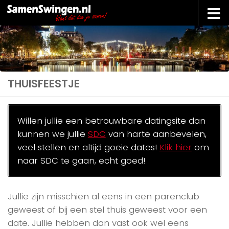
Doorgaan naar inhoud
THUISFEESTJE
Willen jullie een betrouwbare datingsite dan
kunnen we jullie
SDC
van harte aanbevelen,
veel stellen en altijd goeie dates!
Klik hier
om
naar SDC te gaan, echt goed!
Jullie zijn misschien al eens in een parenclub
geweest of bij een stel thuis geweest voor een
date. Jullie hebben dan vast ook wel eens