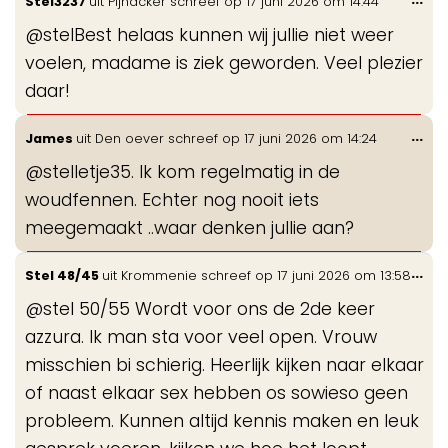
Stel3237
uit
Pijnacker
schreef op
17 juni 2026
om
14:44
de
@stelBest helaas kunnen wij jullie niet weer
me
voelen, madame is ziek geworden. Veel plezier
daar!
Wis
...
James
uit
Den oever
schreef op
17 juni 2026
om
14:24
de
@stelletje35. Ik kom regelmatig in de
me
woudfennen. Echter nog nooit iets
meegemaakt ..waar denken jullie aan?
Wis
...
Stel 48/45
uit
Krommenie
schreef op
17 juni 2026
om
13:58
de
@stel 50/55 Wordt voor ons de 2de keer
me
azzura. Ik man sta voor veel open. Vrouw
misschien bi schierig. Heerlijk kijken naar elkaar
of naast elkaar sex hebben os sowieso geen
probleem. Kunnen altijd kennis maken en leuk