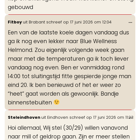
gebouwd
Wis
...
Fitboy
uit
Brabant
schreef op
17 juni 2026
om
12:04
de
Een van de laatste koele dagen vandaag dus
me
ga ik nog even lekker naar Blue Wellness
Helmond. Zou eigenlijk volgende week gaan
maar met die temperaturen ga ik toch liever
vandaag nog even. Ben er vanmiddag rond
14:00 tot sluitingstijd fitte gespierde jonge man
eind 20. Ik ben benieuwd of het er weer zo
“heet” gaat worden als gewoonlijk. Bandje
binnenstebuiten
Wis
...
Steleindhoven
uit
Eindhoven
schreef op
17 juni 2026
om
11:23
de
Hoi allemaal, Wij stel (30/29) willen vanavond
me
naar mill of geldrop gaan. Zijn er meer stellen