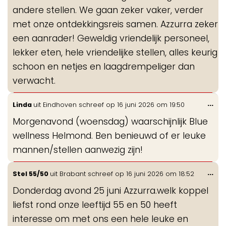
andere stellen. We gaan zeker vaker, verder
met onze ontdekkingsreis samen. Azzurra zeker
een aanrader! Geweldig vriendelijk personeel,
lekker eten, hele vriendelijke stellen, alles keurig
schoon en netjes en laagdrempeliger dan
verwacht.
Wis
...
Linda
uit
Eindhoven
schreef op
16 juni 2026
om
19:50
de
Morgenavond (woensdag) waarschijnlijk Blue
me
wellness Helmond. Ben benieuwd of er leuke
mannen/stellen aanwezig zijn!
Wis
...
Stel 55/50
uit
Brabant
schreef op
16 juni 2026
om
18:52
de
Donderdag avond 25 juni Azzurra.welk koppel
me
liefst rond onze leeftijd 55 en 50 heeft
interesse om met ons een hele leuke en