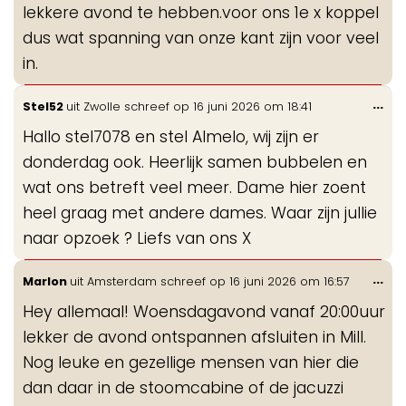
lekkere avond te hebben.voor ons 1e x koppel
dus wat spanning van onze kant zijn voor veel
in.
Wis
...
Stel52
uit
Zwolle
schreef op
16 juni 2026
om
18:41
de
Hallo stel7078 en stel Almelo, wij zijn er
me
donderdag ook. Heerlijk samen bubbelen en
wat ons betreft veel meer. Dame hier zoent
heel graag met andere dames. Waar zijn jullie
naar opzoek ? Liefs van ons X
Wis
...
Marlon
uit
Amsterdam
schreef op
16 juni 2026
om
16:57
de
Hey allemaal! Woensdagavond vanaf 20:00uur
me
lekker de avond ontspannen afsluiten in Mill.
Nog leuke en gezellige mensen van hier die
dan daar in de stoomcabine of de jacuzzi