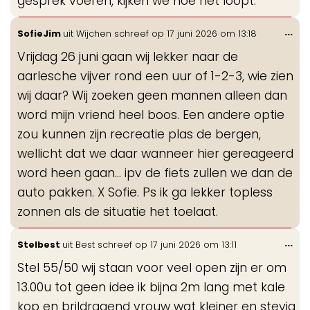
gesprek voeren, kijken we hoe het loopt.
Wis
...
SofieJim
uit
Wijchen
schreef op
17 juni 2026
om
13:18
de
Vrijdag 26 juni gaan wij lekker naar de
me
aarlesche vijver rond een uur of 1-2-3, wie zien
wij daar? Wij zoeken geen mannen alleen dan
word mijn vriend heel boos. Een andere optie
zou kunnen zijn recreatie plas de bergen,
wellicht dat we daar wanneer hier gereageerd
word heen gaan… ipv de fiets zullen we dan de
auto pakken. X Sofie. Ps ik ga lekker topless
zonnen als de situatie het toelaat.
Wis
...
Stelbest
uit
Best
schreef op
17 juni 2026
om
13:11
de
Stel 55/50 wij staan voor veel open zijn er om
me
13.00u tot geen idee ik bijna 2m lang met kale
kop en brildragend vrouw wat kleiner en stevig