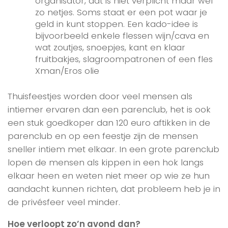
organisator, dat is niet verplicht maar wel
zo netjes. Soms staat er een pot waar je
geld in kunt stoppen. Een kado-idee is
bijvoorbeeld enkele flessen wijn/cava en
wat zoutjes, snoepjes, kant en klaar
fruitbakjes, slagroompatronen of een fles
Xman/Eros olie
Thuisfeestjes worden door veel mensen als
intiemer ervaren dan een parenclub, het is ook
een stuk goedkoper dan 120 euro aftikken in de
parenclub en op een feestje zijn de mensen
sneller intiem met elkaar. In een grote parenclub
lopen de mensen als kippen in een hok langs
elkaar heen en weten niet meer op wie ze hun
aandacht kunnen richten, dat probleem heb je in
de privésfeer veel minder.
Hoe verloopt zo’n avond dan?