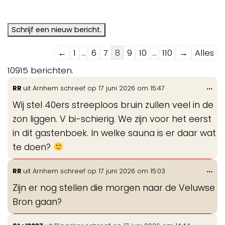
Navigatie
←
1
...
6
7
8
9
10
...
110
→
Alles
door
10915 berichten.
de
Wis
...
RR
uit
Arnhem
schreef op
17 juni 2026
om
15:47
gastenboek-
de
lijst
Wij stel 40ers streeploos bruin zullen veel in de
me
zon liggen. V bi-schierig. We zijn voor het eerst
in dit gastenboek. In welke sauna is er daar wat
te doen?
Wis
...
RR
uit
Arnhem
schreef op
17 juni 2026
om
15:03
de
Zijn er nog stellen die morgen naar de Veluwse
me
Bron gaan?
Wis
...