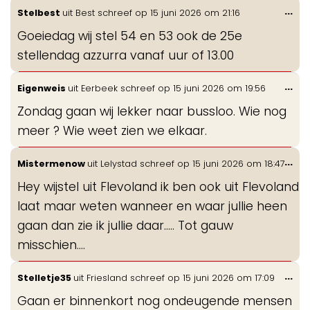
Wis
...
Stelbest
uit
Best
schreef op
15 juni 2026
om
21:16
de
Goeiedag wij stel 54 en 53 ook de 25e
me
stellendag azzurra vanaf uur of 13.00
Wis
...
Eigenweis
uit
Eerbeek
schreef op
15 juni 2026
om
19:56
de
Zondag gaan wij lekker naar bussloo. Wie nog
me
meer ? Wie weet zien we elkaar.
Wis
...
Mistermenow
uit
Lelystad
schreef op
15 juni 2026
om
18:47
de
Hey wijstel uit Flevoland ik ben ook uit Flevoland
me
laat maar weten wanneer en waar jullie heen
gaan dan zie ik jullie daar..... Tot gauw
misschien....
Wis
...
Stelletje35
uit
Friesland
schreef op
15 juni 2026
om
17:09
de
Gaan er binnenkort nog ondeugende mensen
me