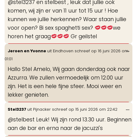
@stel3237 en stelbest , leuk dat jullie ook
me
komen, wij zijn er van 11 uur tot 15 uur ! Hoe
kunnen we jullie herkennen? Waar staan jullie
voor open? Bi sex spaghetti sex?
we
horen het graag
Gr geilstel
Wis
...
Jeroen en Yvonne
uit
Eindhoven
schreef op
16 juni 2026
om
de
01:01
me
Hallo Stel Amelo, Wij gaan donderdag ook naar
Azzurra. We zullen vermoedelijk om 12.00 uur
zijn. Het is een hele fijne sfeer. Mooi weer en
lekker genieten.
Wis
...
Stel3237
uit
Pijnacker
schreef op
15 juni 2026
om
22:42
de
@stelbest Leuk! Wij zijn rond 13.30 uur. Beginnen
me
aan de bar en erna naar de jacuzzi's