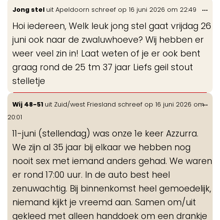
Wis
...
Jong stel
uit
Apeldoorn
schreef op
16 juni 2026
om
22:49
de
Hoi iedereen, Welk leuk jong stel gaat vrijdag 26
me
juni ook naar de zwaluwhoeve? Wij hebben er
weer veel zin in! Laat weten of je er ook bent
graag rond de 25 tm 37 jaar Liefs geil stout
stelletje
Wis
...
Wij 48-51
uit
Zuid/west Friesland
schreef op
16 juni 2026
om
de
20:01
me
11-juni (stellendag) was onze 1e keer Azzurra.
We zijn al 35 jaar bij elkaar we hebben nog
nooit sex met iemand anders gehad. We waren
er rond 17:00 uur. In de auto best heel
zenuwachtig. Bij binnenkomst heel gemoedelijk,
niemand kijkt je vreemd aan. Samen om/uit
gekleed met alleen handdoek om een drankje