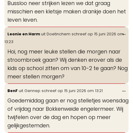
Bussloo neer strijken lezen we dat graag
misschien een kletsje maken drankje doen het
leven leven.
Wis
...
Leonie en Harm
uit
Doetinchem
schreef op
15 juni 2026
om
de
13:23
me
Hoi, nog meer leuke stellen die morgen naar
stroombroek gaan? Wij denken erover als de
kids op school zitten om van 10-2 te gaan? Nog
meer stellen morgen?
Wis
...
BenF
uit
Gennep
schreef op
15 juni 2026
om
13:21
de
Goedemiddag gaan er nog stelletjes woensdag
me
of vrijdag naar Bokkenweide engelermeer. Wij
twijfelen over de dag en hopen op meer
gelijkgestemden.