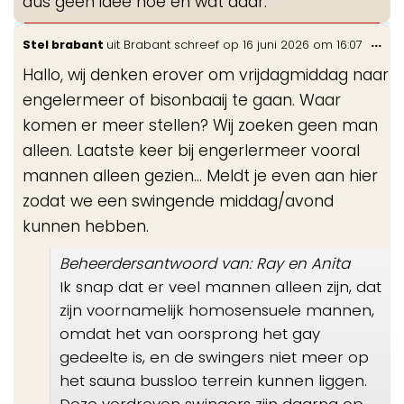
dus geen idee hoe en wat daar.
Wis
...
Stel brabant
uit
Brabant
schreef op
16 juni 2026
om
16:07
de
Hallo, wij denken erover om vrijdagmiddag naar
me
engelermeer of bisonbaaij te gaan. Waar
komen er meer stellen? Wij zoeken geen man
alleen. Laatste keer bij engerlermeer vooral
mannen alleen gezien… Meldt je even aan hier
zodat we een swingende middag/avond
kunnen hebben.
Beheerdersantwoord van: Ray en Anita
Ik snap dat er veel mannen alleen zijn, dat
zijn voornamelijk homosensuele mannen,
omdat het van oorsprong het gay
gedeelte is, en de swingers niet meer op
het sauna bussloo terrein kunnen liggen.
Deze verdreven swingers zijn daarna op