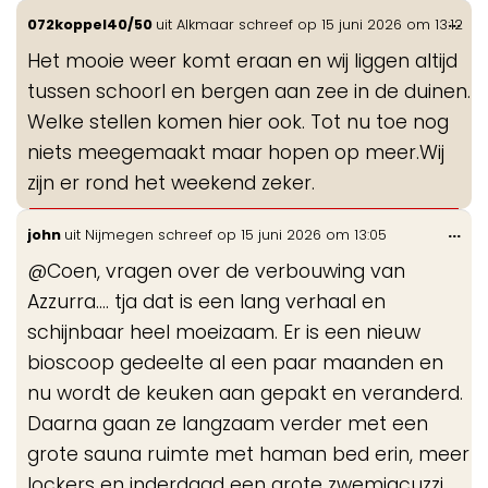
Wis
...
072koppel40/50
uit
Alkmaar
schreef op
15 juni 2026
om
13:12
de
Het mooie weer komt eraan en wij liggen altijd
me
tussen schoorl en bergen aan zee in de duinen.
Welke stellen komen hier ook. Tot nu toe nog
niets meegemaakt maar hopen op meer.Wij
zijn er rond het weekend zeker.
Wis
...
john
uit
Nijmegen
schreef op
15 juni 2026
om
13:05
de
@Coen, vragen over de verbouwing van
me
Azzurra.... tja dat is een lang verhaal en
schijnbaar heel moeizaam. Er is een nieuw
bioscoop gedeelte al een paar maanden en
nu wordt de keuken aan gepakt en veranderd.
Daarna gaan ze langzaam verder met een
grote sauna ruimte met haman bed erin, meer
lockers en inderdaad een grote zwemjacuzzi