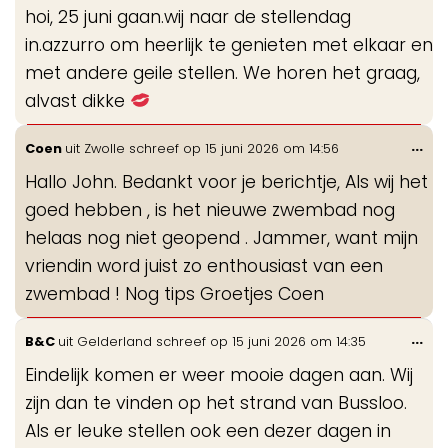
de
hoi, 25 juni gaan.wij naar de stellendag
me
in.azzurro om heerlijk te genieten met elkaar en
met andere geile stellen. We horen het graag,
alvast dikke
Wis
...
Coen
uit
Zwolle
schreef op
15 juni 2026
om
14:56
de
Hallo John. Bedankt voor je berichtje, Als wij het
me
goed hebben , is het nieuwe zwembad nog
helaas nog niet geopend . Jammer, want mijn
vriendin word juist zo enthousiast van een
zwembad ! Nog tips Groetjes Coen
Wis
...
B&C
uit
Gelderland
schreef op
15 juni 2026
om
14:35
de
Eindelijk komen er weer mooie dagen aan. Wij
me
zijn dan te vinden op het strand van Bussloo.
Als er leuke stellen ook een dezer dagen in