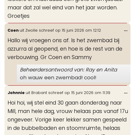
maar dat zal wel eind van het jaar worden.
Groetjes
Wis
...
Coen
uit
Zwolle
schreef op
15 juni 2026
om
12:12
de
Hallo wij vroegen ons af. Is het zwembad bij
me
azzurra al geopend, en hoe is de rest van de
verbouwing. Gr Coen en Sammy
Beheerdersantwoord van: Ray en Anita
oh wauw een zwembad! cool!
Wis
...
Johnnie
uit
Brabant
schreef op
15 juni 2026
om
11:39
de
Hoi hoi, wij stel eind 30 gaan donderdag naar
me
Mill, man hele dag, vrouw helaas pas vanaf 17u
ongeveer. Vorige keer lekker samen gespeeld
in de bubbelbaden en stoomruimte, helaas