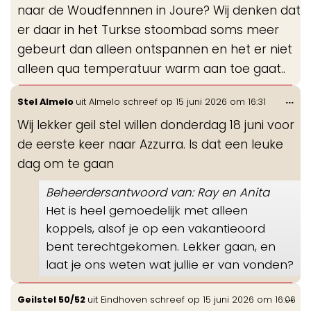
naar de Woudfennnen in Joure? Wij denken dat
er daar in het Turkse stoombad soms meer
gebeurt dan alleen ontspannen en het er niet
alleen qua temperatuur warm aan toe gaat..
Wis
...
Stel Almelo
uit
Almelo
schreef op
15 juni 2026
om
16:31
de
Wij lekker geil stel willen donderdag 18 juni voor
me
de eerste keer naar Azzurra. Is dat een leuke
dag om te gaan
Beheerdersantwoord van: Ray en Anita
Het is heel gemoedelijk met alleen
koppels, alsof je op een vakantieoord
bent terechtgekomen. Lekker gaan, en
laat je ons weten wat jullie er van vonden?
Wis
...
Geilstel 50/52
uit
Eindhoven
schreef op
15 juni 2026
om
16:06