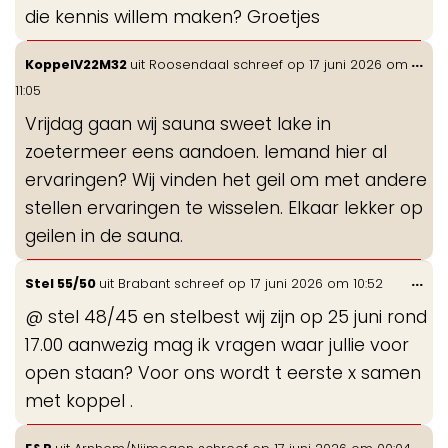
die kennis willem maken? Groetjes
Wis
...
KoppelV22M32
uit
Roosendaal
schreef op
17 juni 2026
om
de
11:05
me
Vrijdag gaan wij sauna sweet lake in
zoetermeer eens aandoen. Iemand hier al
ervaringen? Wij vinden het geil om met andere
stellen ervaringen te wisselen. Elkaar lekker op
geilen in de sauna.
Wis
...
Stel 55/50
uit
Brabant
schreef op
17 juni 2026
om
10:52
de
@ stel 48/45 en stelbest wij zijn op 25 juni rond
me
17.00 aanwezig mag ik vragen waar jullie voor
open staan? Voor ons wordt t eerste x samen
met koppel .
Wis
...