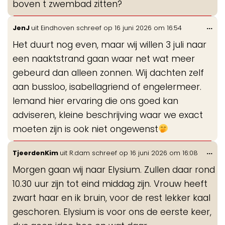
boven t zwembad zitten?
Wis
...
JenJ
uit
Eindhoven
schreef op
16 juni 2026
om
16:54
de
Het duurt nog even, maar wij willen 3 juli naar
me
een naaktstrand gaan waar net wat meer
gebeurd dan alleen zonnen. Wij dachten zelf
aan bussloo, isabellagriend of engelermeer.
Iemand hier ervaring die ons goed kan
adviseren, kleine beschrijving waar we exact
moeten zijn is ook niet ongewenst
Wis
...
TjeerdenKim
uit
R.dam
schreef op
16 juni 2026
om
16:08
de
Morgen gaan wij naar Elysium. Zullen daar rond
me
10.30 uur zijn tot eind middag zijn. Vrouw heeft
zwart haar en ik bruin, voor de rest lekker kaal
geschoren. Elysium is voor ons de eerste keer,