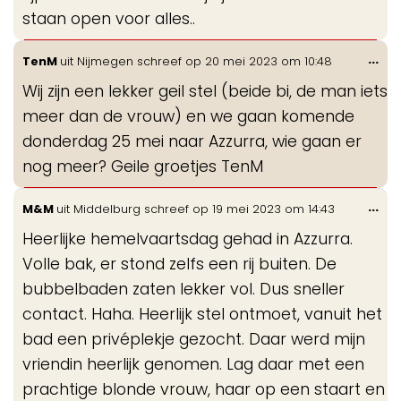
staan open voor alles..
Wis
...
TenM
uit
Nijmegen
schreef op
20 mei 2023
om
10:48
de
Wij zijn een lekker geil stel (beide bi, de man iets
me
meer dan de vrouw) en we gaan komende
donderdag 25 mei naar Azzurra, wie gaan er
nog meer? Geile groetjes TenM
Wis
...
M&M
uit
Middelburg
schreef op
19 mei 2023
om
14:43
de
Heerlijke hemelvaartsdag gehad in Azzurra.
me
Volle bak, er stond zelfs een rij buiten. De
bubbelbaden zaten lekker vol. Dus sneller
contact. Haha. Heerlijk stel ontmoet, vanuit het
bad een privéplekje gezocht. Daar werd mijn
vriendin heerlijk genomen. Lag daar met een
prachtige blonde vrouw, haar op een staart en