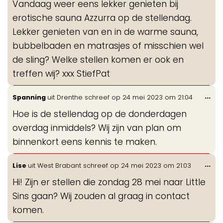
Vandaag weer eens lekker genieten bij
me
erotische sauna Azzurra op de stellendag.
Lekker genieten van en in de warme sauna,
bubbelbaden en matrasjes of misschien wel
de sling? Welke stellen komen er ook en
treffen wij? xxx StiefPat
Wis
...
Spanning
uit
Drenthe
schreef op
24 mei 2023
om
21:04
de
Hoe is de stellendag op de donderdagen
me
overdag inmiddels? Wij zijn van plan om
binnenkort eens kennis te maken.
Wis
...
Lise
uit
West Brabant
schreef op
24 mei 2023
om
21:03
de
Hi! Zijn er stellen die zondag 28 mei naar Little
me
Sins gaan? Wij zouden al graag in contact
komen.