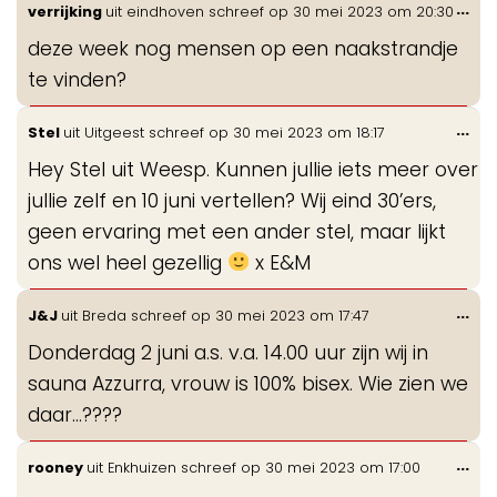
Wis
...
verrijking
uit
eindhoven
schreef op
30 mei 2023
om
20:30
de
deze week nog mensen op een naakstrandje
me
te vinden?
Wis
...
Stel
uit
Uitgeest
schreef op
30 mei 2023
om
18:17
de
Hey Stel uit Weesp. Kunnen jullie iets meer over
me
jullie zelf en 10 juni vertellen? Wij eind 30’ers,
geen ervaring met een ander stel, maar lijkt
ons wel heel gezellig
x E&M
Wis
...
J&J
uit
Breda
schreef op
30 mei 2023
om
17:47
de
Donderdag 2 juni a.s. v.a. 14.00 uur zijn wij in
me
sauna Azzurra, vrouw is 100% bisex. Wie zien we
daar…????
Wis
...
rooney
uit
Enkhuizen
schreef op
30 mei 2023
om
17:00
de