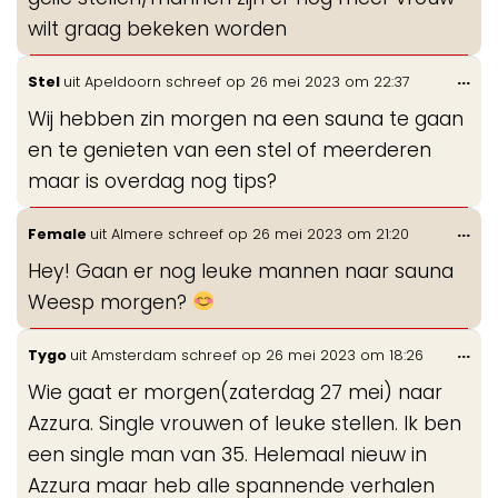
wilt graag bekeken worden
Wis
...
Stel
uit
Apeldoorn
schreef op
26 mei 2023
om
22:37
de
Wij hebben zin morgen na een sauna te gaan
me
en te genieten van een stel of meerderen
maar is overdag nog tips?
Wis
...
Female
uit
Almere
schreef op
26 mei 2023
om
21:20
de
Hey! Gaan er nog leuke mannen naar sauna
me
Weesp morgen?
Wis
...
Tygo
uit
Amsterdam
schreef op
26 mei 2023
om
18:26
de
Wie gaat er morgen(zaterdag 27 mei) naar
me
Azzura. Single vrouwen of leuke stellen. Ik ben
een single man van 35. Helemaal nieuw in
Azzura maar heb alle spannende verhalen