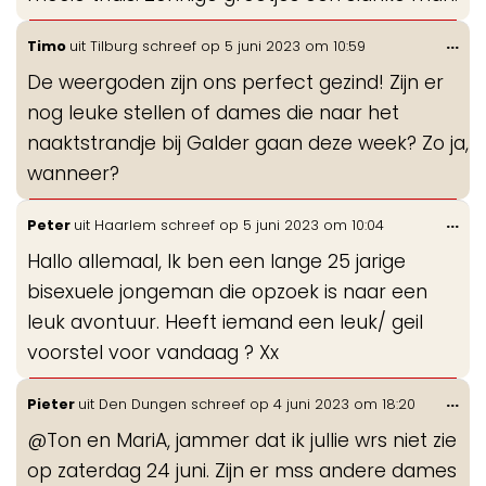
Wis
...
Timo
uit
Tilburg
schreef op
5 juni 2023
om
10:59
de
De weergoden zijn ons perfect gezind! Zijn er
me
nog leuke stellen of dames die naar het
naaktstrandje bij Galder gaan deze week? Zo ja,
wanneer?
Wis
...
Peter
uit
Haarlem
schreef op
5 juni 2023
om
10:04
de
Hallo allemaal, Ik ben een lange 25 jarige
me
bisexuele jongeman die opzoek is naar een
leuk avontuur. Heeft iemand een leuk/ geil
voorstel voor vandaag ? Xx
Wis
...
Pieter
uit
Den Dungen
schreef op
4 juni 2023
om
18:20
de
@Ton en MariA, jammer dat ik jullie wrs niet zie
me
op zaterdag 24 juni. Zijn er mss andere dames