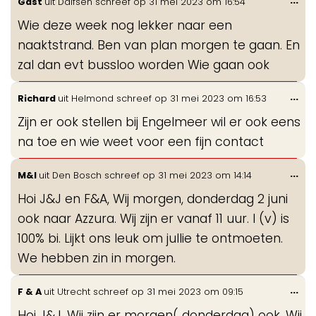
Gast
uit
Dalfsen
schreef op
31 mei 2023
om
16:54
de
Wie deze week nog lekker naar een
me
naaktstrand. Ben van plan morgen te gaan. En
zal dan evt bussloo worden Wie gaan ook
Wis
...
Richard
uit
Helmond
schreef op
31 mei 2023
om
16:53
de
Zijn er ook stellen bij Engelmeer wil er ook eens
me
na toe en wie weet voor een fijn contact
Wis
...
M&I
uit
Den Bosch
schreef op
31 mei 2023
om
14:14
de
Hoi J&J en F&A, Wij morgen, donderdag 2 juni
me
ook naar Azzura. Wij zijn er vanaf 11 uur. I (v) is
100% bi. Lijkt ons leuk om jullie te ontmoeten.
We hebben zin in morgen.
Wis
...
F & A
uit
Utrecht
schreef op
31 mei 2023
om
09:15
de
Hoi J&J, Wij zijn er morgen( donderdag) ook. Wij