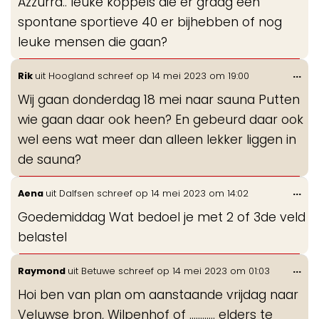
Azzurra.. leuke koppels die er graag een
spontane sportieve 40 er bijhebben of nog
leuke mensen die gaan?
Wis
...
Rik
uit
Hoogland
schreef op
14 mei 2023
om
19:00
de
Wij gaan donderdag 18 mei naar sauna Putten
me
wie gaan daar ook heen? En gebeurd daar ook
wel eens wat meer dan alleen lekker liggen in
de sauna?
Wis
...
Aena
uit
Dalfsen
schreef op
14 mei 2023
om
14:02
de
Goedemiddag Wat bedoel je met 2 of 3de veld
me
belastel
Wis
...
Raymond
uit
Betuwe
schreef op
14 mei 2023
om
01:03
de
Hoi ben van plan om aanstaande vrijdag naar
me
Veluwse bron, Wilpenhof of ………… elders te