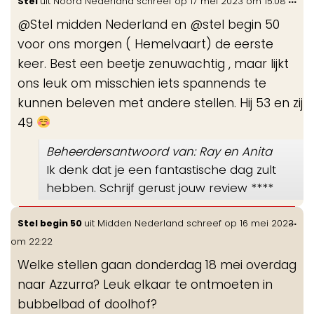
Stel
uit
Noord Nederland
schreef op
17 mei 2023
om
15:08
de
@Stel midden Nederland en @stel begin 50
me
voor ons morgen ( Hemelvaart) de eerste
keer. Best een beetje zenuwachtig , maar lijkt
ons leuk om misschien iets spannends te
kunnen beleven met andere stellen. Hij 53 en zij
49
Beheerdersantwoord van: Ray en Anita
Ik denk dat je een fantastische dag zult
hebben. Schrijf gerust jouw review ****
Wis
...
Stel begin 50
uit
Midden Nederland
schreef op
16 mei 2023
de
om
22:22
me
Welke stellen gaan donderdag 18 mei overdag
naar Azzurra? Leuk elkaar te ontmoeten in
bubbelbad of doolhof?