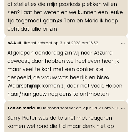
of stelletjes die mijn psoriasis plekken willen
zien? Laat het weten en we kunnen een leuke
tijd tegemoet gaan.@ Tom en Maria ik hoop
echt dat jullie er zijn
Wis
...
b&A
uit
Utrecht
schreef op
3 juni 2023
om
16:52
de
Afgelopen donderdag zijn wij naar Azzurra
me
geweest, daar hebben we heel even heerlijk
maar veel te kort met een donker stel
gespeeld, de vrouw was heerlijk en bisex.
Waarschijnlijk komen zij daar niet vaak. Hopen
haar/hun gauw nog eens te ontmoeten.
Wis
...
Ton en maria
uit
Helmond
schreef op
2 juni 2023
om
21:10
de
Sorry Pieter was de te snel met reageren
me
komen wel rond die tijd maar denk niet op