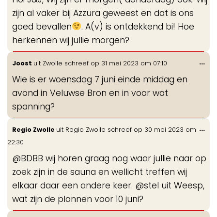
me
zijn al vaker bij Azzura geweest en dat is ons
goed bevallen
. A(v) is ontdekkend bi! Hoe
herkennen wij jullie morgen?
Wis
...
Joost
uit
Zwolle
schreef op
31 mei 2023
om
07:10
de
Wie is er woensdag 7 juni einde middag en
me
avond in Veluwse Bron en in voor wat
spanning?
Wis
...
Regio Zwolle
uit
Regio Zwolle
schreef op
30 mei 2023
om
de
22:30
me
@BDBB wij horen graag nog waar jullie naar op
zoek zijn in de sauna en wellicht treffen wij
elkaar daar een andere keer. @stel uit Weesp,
wat zijn de plannen voor 10 juni?