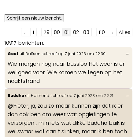
Navigatie
←
1
...
79
80
81
82
83
...
110
→
Alles
door
10917 berichten.
de
Wis
...
Gaat
uit
Dalfsen
schreef op
7 juni 2023
om
22:30
gastenboek-
de
lijst
Wie morgen nog naar bussloo Het weer is er
me
wel goed voor. Wie komen we tegen op het
naaktstrand
Wis
...
Buddha
uit
Helmond
schreef op
7 juni 2023
om
22:21
de
@Pieter, ja, zou zo maar kunnen zijn dat ik er
me
dan ook ben om weer wat opgietingen te
verzorgen , mijn iets wat dikke Buddha buik is
weliswaar wat aan t slinken, maar ik ben toch