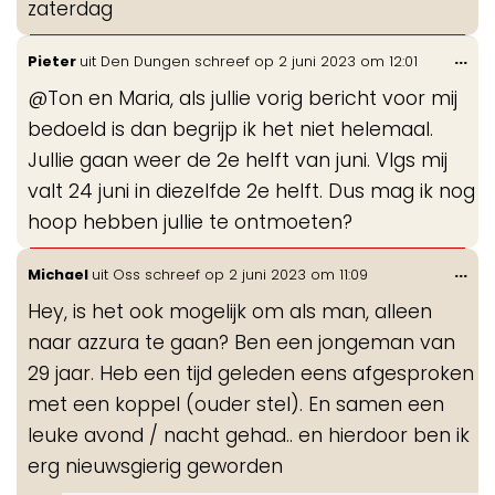
zaterdag
Wis
...
Pieter
uit
Den Dungen
schreef op
2 juni 2023
om
12:01
de
@Ton en Maria, als jullie vorig bericht voor mij
me
bedoeld is dan begrijp ik het niet helemaal.
Jullie gaan weer de 2e helft van juni. Vlgs mij
valt 24 juni in diezelfde 2e helft. Dus mag ik nog
hoop hebben jullie te ontmoeten?
Wis
...
Michael
uit
Oss
schreef op
2 juni 2023
om
11:09
de
Hey, is het ook mogelijk om als man, alleen
me
naar azzura te gaan? Ben een jongeman van
29 jaar. Heb een tijd geleden eens afgesproken
met een koppel (ouder stel). En samen een
leuke avond / nacht gehad.. en hierdoor ben ik
erg nieuwsgierig geworden