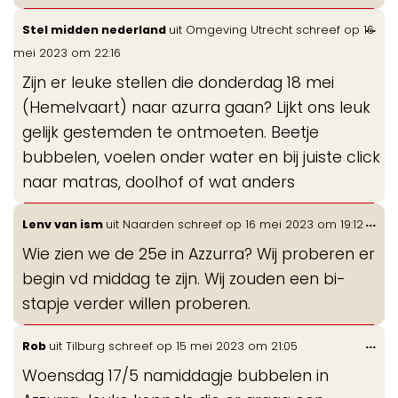
Wis
...
Stel midden nederland
uit
Omgeving Utrecht
schreef op
16
de
mei 2023
om
22:16
me
Zijn er leuke stellen die donderdag 18 mei
(Hemelvaart) naar azurra gaan? Lijkt ons leuk
gelijk gestemden te ontmoeten. Beetje
bubbelen, voelen onder water en bij juiste click
naar matras, doolhof of wat anders
Wis
...
Lenv van ism
uit
Naarden
schreef op
16 mei 2023
om
19:12
de
Wie zien we de 25e in Azzurra? Wij proberen er
me
begin vd middag te zijn. Wij zouden een bi-
stapje verder willen proberen.
Wis
...
Rob
uit
Tilburg
schreef op
15 mei 2023
om
21:05
de
Woensdag 17/5 namiddagje bubbelen in
me