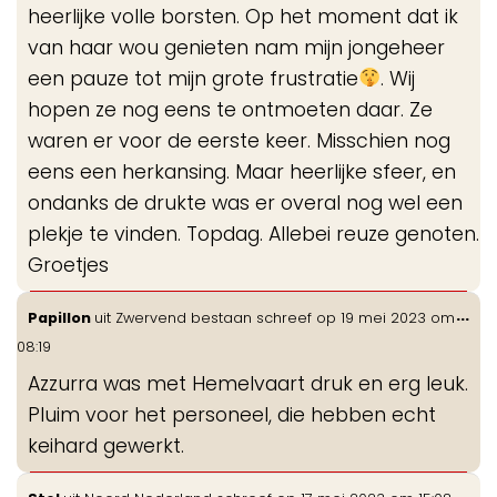
heerlijke volle borsten. Op het moment dat ik
van haar wou genieten nam mijn jongeheer
een pauze tot mijn grote frustratie
. Wij
hopen ze nog eens te ontmoeten daar. Ze
waren er voor de eerste keer. Misschien nog
eens een herkansing. Maar heerlijke sfeer, en
ondanks de drukte was er overal nog wel een
plekje te vinden. Topdag. Allebei reuze genoten.
Groetjes
Wis
...
Papillon
uit
Zwervend bestaan
schreef op
19 mei 2023
om
de
08:19
me
Azzurra was met Hemelvaart druk en erg leuk.
Pluim voor het personeel, die hebben echt
keihard gewerkt.
Wis
...