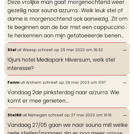
Deze vrolijke man gaat morgenochtend weer
me
gezellig naar sauna azzurra....Welk leuk stel of
dame is morgenochtend ook aanwezig.. Zit om
te beginnen aan de bar met een cappuccino
te herkennen aan mijn getatoeëerde benen...
Wis
...
Stel
uit
Weesp
schreef op
29 mei 2023
om
18:32
de
10juni hotel Mediapark Hilversum, welk stel
me
interesse?
Wis
...
Fenm
uit
Arnhem
schreef op
29 mei 2023
om
11:47
de
Vandaag 2de pinksterdag naar azzurra. Wie
me
komt er mee genieten....
Wis
...
Stel90
uit
Nijmegen
schreef op
27 mei 2023
om
10:16
de
Vandaag 27/05 gaan we naar sauna mill welke
me
geile stellen/mannen zijn er nog meer vrouw