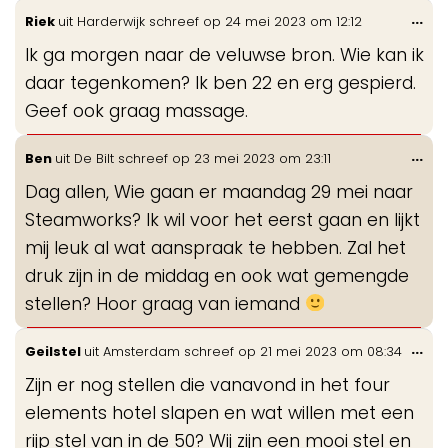
Wis
...
Riek
uit
Harderwijk
schreef op
24 mei 2023
om
12:12
de
Ik ga morgen naar de veluwse bron. Wie kan ik
me
daar tegenkomen? Ik ben 22 en erg gespierd.
Geef ook graag massage.
Wis
...
Ben
uit
De Bilt
schreef op
23 mei 2023
om
23:11
de
Dag allen, Wie gaan er maandag 29 mei naar
me
Steamworks? Ik wil voor het eerst gaan en lijkt
mij leuk al wat aanspraak te hebben. Zal het
druk zijn in de middag en ook wat gemengde
stellen? Hoor graag van iemand
Wis
...
Geilstel
uit
Amsterdam
schreef op
21 mei 2023
om
08:34
de
Zijn er nog stellen die vanavond in het four
me
elements hotel slapen en wat willen met een
rijp stel van in de 50? Wij zijn een mooi stel en