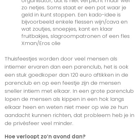
organisator, dat is niet verplicht maar wel
zo netjes. Soms staat er een pot waar je
geld in kunt stoppen. Een kado-idee is
bijvoorbeeld enkele flessen wijn/cava en
wat zoutjes, snoepjes, kant en klaar
fruitbakjes, slagroompatronen of een fles
Xman/Eros olie
Thuisfeestjes worden door veel mensen als
intiemer ervaren dan een parenclub, het is ook
een stuk goedkoper dan 120 euro aftikken in de
parenclub en op een feestje zijn de mensen
sneller intiem met elkaar. In een grote parenclub
lopen de mensen als kippen in een hok langs
elkaar heen en weten niet meer op wie ze hun
aandacht kunnen richten, dat probleem heb je in
de privésfeer veel minder.
Hoe verloopt zo’n avond dan?