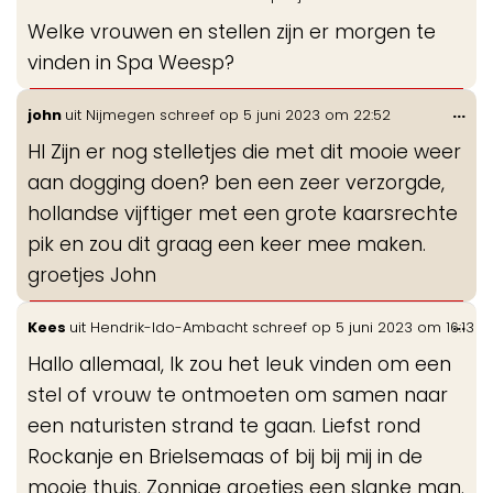
de
Welke vrouwen en stellen zijn er morgen te
me
vinden in Spa Weesp?
Wis
...
john
uit
Nijmegen
schreef op
5 juni 2023
om
22:52
de
HI Zijn er nog stelletjes die met dit mooie weer
me
aan dogging doen? ben een zeer verzorgde,
hollandse vijftiger met een grote kaarsrechte
pik en zou dit graag een keer mee maken.
groetjes John
Wis
...
Kees
uit
Hendrik-Ido-Ambacht
schreef op
5 juni 2023
om
16:13
de
Hallo allemaal, Ik zou het leuk vinden om een
me
stel of vrouw te ontmoeten om samen naar
een naturisten strand te gaan. Liefst rond
Rockanje en Brielsemaas of bij bij mij in de
mooie thuis. Zonnige groetjes een slanke man.