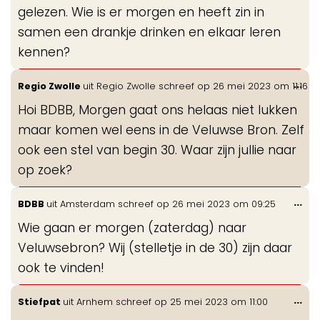
gelezen. Wie is er morgen en heeft zin in
samen een drankje drinken en elkaar leren
kennen?
Wis
...
Regio Zwolle
uit
Regio Zwolle
schreef op
26 mei 2023
om
11:16
de
Hoi BDBB, Morgen gaat ons helaas niet lukken
me
maar komen wel eens in de Veluwse Bron. Zelf
ook een stel van begin 30. Waar zijn jullie naar
op zoek?
Wis
...
BDBB
uit
Amsterdam
schreef op
26 mei 2023
om
09:25
de
Wie gaan er morgen (zaterdag) naar
me
Veluwsebron? Wij (stelletje in de 30) zijn daar
ook te vinden!
Wis
...
Stiefpat
uit
Arnhem
schreef op
25 mei 2023
om
11:00
de