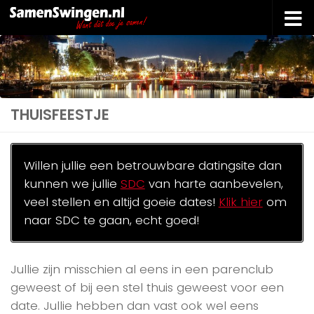
Doorgaan naar inhoud
THUISFEESTJE
Willen jullie een betrouwbare datingsite dan
kunnen we jullie
SDC
van harte aanbevelen,
veel stellen en altijd goeie dates!
Klik hier
om
naar SDC te gaan, echt goed!
Jullie zijn misschien al eens in een parenclub
geweest of bij een stel thuis geweest voor een
date. Jullie hebben dan vast ook wel eens