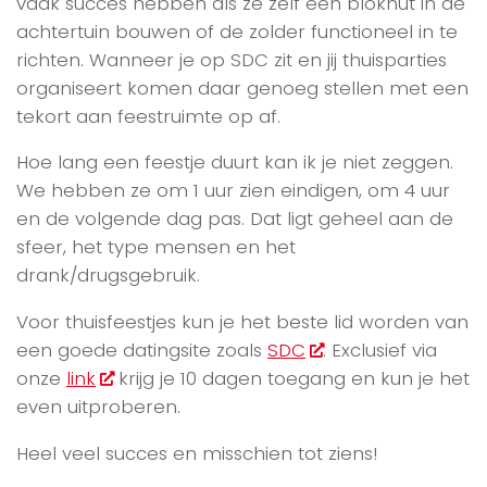
vaak succes hebben als ze zelf een blokhut in de
achtertuin bouwen of de zolder functioneel in te
richten. Wanneer je op SDC zit en jij thuisparties
organiseert komen daar genoeg stellen met een
tekort aan feestruimte op af.
Hoe lang een feestje duurt kan ik je niet zeggen.
We hebben ze om 1 uur zien eindigen, om 4 uur
en de volgende dag pas. Dat ligt geheel aan de
sfeer, het type mensen en het
drank/drugsgebruik.
Voor thuisfeestjes kun je het beste lid worden van
een goede datingsite zoals
SDC
. Exclusief via
onze
link
krijg je 10 dagen toegang en kun je het
even uitproberen.
Heel veel succes en misschien tot ziens!