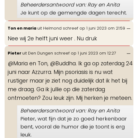
Beheerdersantwoord van: Ray en Anita
Je kunt op de gemengde dagen terecht.
Wis
...
Ton en maria
uit
Helmond
schreef op
1 juni 2023
om
21:59
de
Nee wij 2e helft juni weer . Nu druk
me
Wis
...
Pieter
uit
Den Dungen
schreef op
1 juni 2023
om
12:27
de
@Maria en Ton, @Buddha. Ik ga op zaterdag 24
me
juni naar Azzurra. Mijn psoriasis is nu wat
rustiger maar je ziet nog duidelijk dat ik het bij
me draag. Ga ik jullie op die zaterdag
ontmoeten? Zou leuk zijn. Mij herken je meteen.
Beheerdersantwoord van: Ray en Anita
Pieter, wat fijn dat je zo goed herkenbaar
bent, vooral de humor die je toont is erg
leuk.