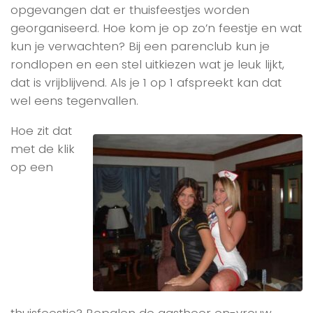
opgevangen dat er thuisfeestjes worden
georganiseerd. Hoe kom je op zo’n feestje en wat
kun je verwachten? Bij een parenclub kun je
rondlopen en een stel uitkiezen wat je leuk lijkt,
dat is vrijblijvend. Als je 1 op 1 afspreekt kan dat
wel eens tegenvallen.
Hoe zit dat
met de klik
op een
thuisfeestje? Bepalen de gastheer en-vrouw