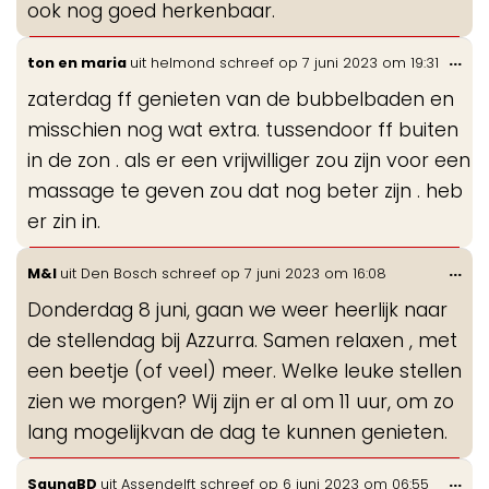
ook nog goed herkenbaar.
Wis
...
ton en maria
uit
helmond
schreef op
7 juni 2023
om
19:31
de
zaterdag ff genieten van de bubbelbaden en
me
misschien nog wat extra. tussendoor ff buiten
in de zon . als er een vrijwilliger zou zijn voor een
massage te geven zou dat nog beter zijn . heb
er zin in.
Wis
...
M&I
uit
Den Bosch
schreef op
7 juni 2023
om
16:08
de
Donderdag 8 juni, gaan we weer heerlijk naar
me
de stellendag bij Azzurra. Samen relaxen , met
een beetje (of veel) meer. Welke leuke stellen
zien we morgen? Wij zijn er al om 11 uur, om zo
lang mogelijkvan de dag te kunnen genieten.
Wis
...
SaunaBD
uit
Assendelft
schreef op
6 juni 2023
om
06:55