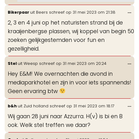
Wis
...
Bikerpaar
uit
Beers
schreef op
31 mei 2023
om
21:38
de
2, 3 en 4 juni op het naturisten strand bij de
me
kraaijenbergse plassen, wij koppel van begin 50
zoeken gelijkgestemden voor fun en
gezelligheid.
Wis
...
Stel
uit
Weesp
schreef op
31 mei 2023
om
20:24
de
Hey E&M! We overnachten die avond in
me
mediaparkhotel en zijn in voor iets spannends!
Geen ervaring btw
Wis
...
b&h
uit
Zuid holland
schreef op
31 mei 2023
om
18:17
de
Wij gaan 28 juni naar Azzurra. H(v) is bi en B
me
ook. Welk stel treffen we daar?
Wis
...