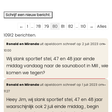
Navigatie
←
1
...
78
79
80
81
82
...
110
→
Alles
door
10912 berichten.
de
Wis
...
Ronald en Miranda
uit
apeldoorn
schreef op
2 juli 2023
om
gastenboek-
de
10:00
lijst
me
Wij slank sportief stel, 47 en 48 jaar einde
middag vandaag naar de saunaboot in Mill , wie
komen we tegen?
Wis
...
Ronald en Miranda
uit
apeldoorn
schreef op
1 juli 2023
om
de
11:27
me
Heey Jim, wij slank sportief stel, 47 en 48 jaar
waarschijnlijk ook 2 juli einde middag , begin