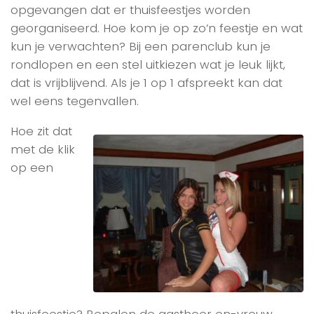
opgevangen dat er thuisfeestjes worden
georganiseerd. Hoe kom je op zo’n feestje en wat
kun je verwachten? Bij een parenclub kun je
rondlopen en een stel uitkiezen wat je leuk lijkt,
dat is vrijblijvend. Als je 1 op 1 afspreekt kan dat
wel eens tegenvallen.
Hoe zit dat
met de klik
op een
thuisfeestje? Bepalen de gastheer en-vrouw