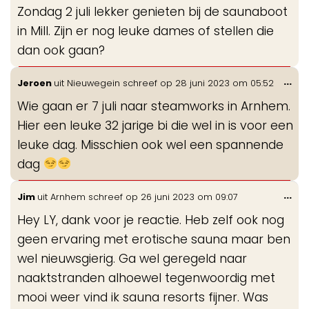
de
Zondag 2 juli lekker genieten bij de saunaboot
me
in Mill. Zijn er nog leuke dames of stellen die
dan ook gaan?
Wis
...
Jeroen
uit
Nieuwegein
schreef op
28 juni 2023
om
05:52
de
Wie gaan er 7 juli naar steamworks in Arnhem.
me
Hier een leuke 32 jarige bi die wel in is voor een
leuke dag. Misschien ook wel een spannende
dag
Wis
...
Jim
uit
Arnhem
schreef op
26 juni 2023
om
09:07
de
Hey LY, dank voor je reactie. Heb zelf ook nog
me
geen ervaring met erotische sauna maar ben
wel nieuwsgierig. Ga wel geregeld naar
naaktstranden alhoewel tegenwoordig met
mooi weer vind ik sauna resorts fijner. Was