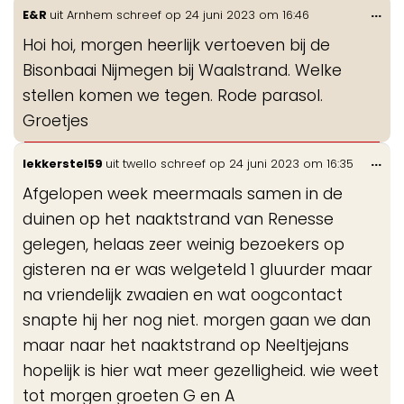
Wis
...
E&R
uit
Arnhem
schreef op
24 juni 2023
om
16:46
de
Hoi hoi, morgen heerlijk vertoeven bij de
me
Bisonbaai Nijmegen bij Waalstrand. Welke
stellen komen we tegen. Rode parasol.
Groetjes
Wis
...
lekkerstel59
uit
twello
schreef op
24 juni 2023
om
16:35
de
Afgelopen week meermaals samen in de
me
duinen op het naaktstrand van Renesse
gelegen, helaas zeer weinig bezoekers op
gisteren na er was welgeteld 1 gluurder maar
na vriendelijk zwaaien en wat oogcontact
snapte hij her nog niet. morgen gaan we dan
maar naar het naaktstrand op Neeltjejans
hopelijk is hier wat meer gezelligheid. wie weet
tot morgen groeten G en A