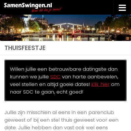
Doorgaan naar inhoud
THUISFEESTJE
Willen jullie een betrouwbare datingsite dan
kunnen we jullie
SDC
van harte aanbevelen,
veel stellen en altijd goeie dates!
Klik hier
om
naar SDC te gaan, echt goed!
Jullie zijn misschien al eens in een parenclub
geweest of bij een stel thuis geweest voor een
date. Jullie hebben dan vast ook wel eens