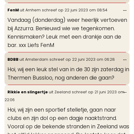
Wis
...
FenM
uit
Arnhem
schreef op
22 juni 2023
om
08:54
de
Vandaag (donderdag) weer heerlijk vertoeven
me
bij Azzurra. Benieuwd wie we tegenkomen.
Kennismaken? Leuk met een drankje aan de
bar. xxx Liefs FenM
Wis
...
BDBB
uit
Amsterdam
schreef op
22 juni 2023
om
06:28
de
Hoi, wij een leuk stel van in de 30 zijn zaterdag in
me
Thermen Bussloo, nog anderen die gaan?
Wis
...
Rikkie en slingertje
uit
Zeeland
schreef op
21 juni 2023
om
de
22:06
me
Hoi, wij zijn een sportief stelletje, gaan naar
clubs en zijn dol op een dagje naaktstrand.
Vooral op de bekende stranden in Zeeland was