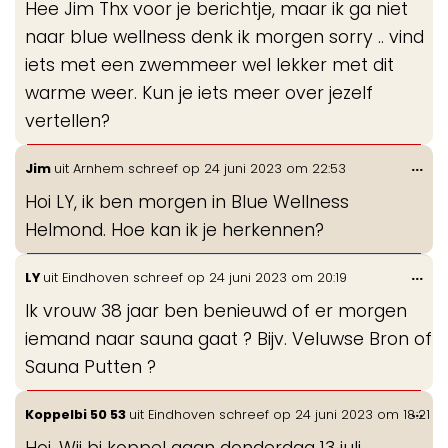
Hee Jim Thx voor je berichtje, maar ik ga niet
me
naar blue wellness denk ik morgen sorry .. vind
iets met een zwemmeer wel lekker met dit
warme weer. Kun je iets meer over jezelf
vertellen?
Wis
...
Jim
uit
Arnhem
schreef op
24 juni 2023
om
22:53
de
Hoi LY, ik ben morgen in Blue Wellness
me
Helmond. Hoe kan ik je herkennen?
Wis
...
LY
uit
Eindhoven
schreef op
24 juni 2023
om
20:19
de
Ik vrouw 38 jaar ben benieuwd of er morgen
me
iemand naar sauna gaat ? Bijv. Veluwse Bron of
Sauna Putten ?
Wis
...
Koppelbi 50 53
uit
Eindhoven
schreef op
24 juni 2023
om
18:21
de
Hoi, Wij bi koppel gaan donderdag 13 juli