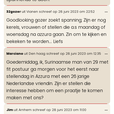
Wis
...
32gozer
uit
Vianen
schreef op
28 juni 2023
om
22:52
de
Goodlooking gozer zoekt spanning; Zijn er nog
me
kerels, vrouwen of stellen die a.s maandag of
woensdag na azzura gaan. Zin om te kijken en
bekeken te worden.... Liefs
Wis
...
Marciano
uit
Den haag
schreef op
28 juni 2023
om
12:35
de
Goedemiddag, ik, Surinaamse man van 29 met
me
fit postuur ga morgen voor het eerst naar
stellendag in Azzura met een 26 jarige
Nederlandse vriendin. Zijn er stellen die
interesse hebben om een praatje te komen
maken met ons?
Wis
...
Jim
uit
Arnhem
schreef op
28 juni 2023
om
11:00