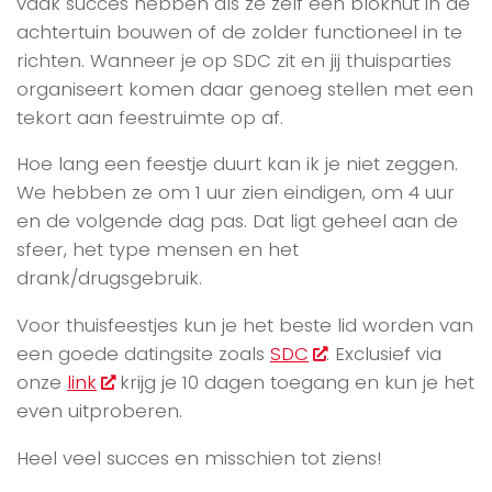
vaak succes hebben als ze zelf een blokhut in de
achtertuin bouwen of de zolder functioneel in te
richten. Wanneer je op SDC zit en jij thuisparties
organiseert komen daar genoeg stellen met een
tekort aan feestruimte op af.
Hoe lang een feestje duurt kan ik je niet zeggen.
We hebben ze om 1 uur zien eindigen, om 4 uur
en de volgende dag pas. Dat ligt geheel aan de
sfeer, het type mensen en het
drank/drugsgebruik.
Voor thuisfeestjes kun je het beste lid worden van
een goede datingsite zoals
SDC
. Exclusief via
onze
link
krijg je 10 dagen toegang en kun je het
even uitproberen.
Heel veel succes en misschien tot ziens!