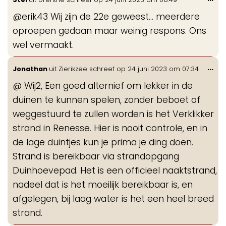
de
@erik43 Wij zijn de 22e geweest… meerdere
me
oproepen gedaan maar weinig respons. Ons
wel vermaakt.
Wis
...
Jonathan
uit
Zierikzee
schreef op
24 juni 2023
om
07:34
de
@ Wij2, Een goed alternief om lekker in de
me
duinen te kunnen spelen, zonder beboet of
weggestuurd te zullen worden is het Verklikker
strand in Renesse. Hier is nooit controle, en in
de lage duintjes kun je prima je ding doen.
Strand is bereikbaar via strandopgang
Duinhoevepad. Het is een officieel naaktstrand,
nadeel dat is het moeilijk bereikbaar is, en
afgelegen, bij laag water is het een heel breed
strand.