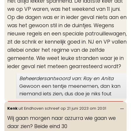
het altijd lekker spannend. De laatste keer dat
we op VP waren, was het weekend van 11 juni.
Op die dagen was er in ieder geval niets aan en
was het gewoon stil in de duintjes. Wegens
nieuwe regels en een speciale patrouillewagen,
zit de schrik er kennelijk goed in. NJ en VP vallen
allebei onder het regime van de zelfde
gemeente. Wie weet leuke stranden waar je in
ieder geval niet meteen gearresteerd wordt?
Beheerdersantwoord van: Ray en Anita
Gewoon een tentje meenemen, dan kan
niemand iets zien, dus doe je niks fout
Wis
...
Kenk
uit
Eindhoven
schreef op
21 juni 2023
om
20:01
de
Wij gaan morgen naar azzurra wie gaan we
me
daar zien? Beide eind 30