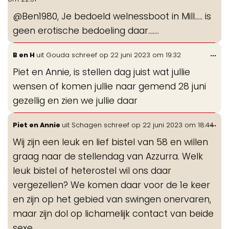
me
@Ben1980, Je bedoeld welnessboot in Mill..... is
geen erotische bedoeling daar.......
Wis
...
B en H
uit
Gouda
schreef op
22 juni 2023
om
19:32
de
Piet en Annie, is stellen dag juist wat jullie
me
wensen of komen jullie naar gemend 28 juni
gezellig en zien we jullie daar
Wis
...
Piet en Annie
uit
Schagen
schreef op
22 juni 2023
om
18:44
de
Wij zijn een leuk en lief bistel van 58 en willen
me
graag naar de stellendag van Azzurra. Welk
leuk bistel of heterostel wil ons daar
vergezellen? We komen daar voor de 1e keer
en zijn op het gebied van swingen onervaren,
maar zijn dol op lichamelijk contact van beide
sexe.