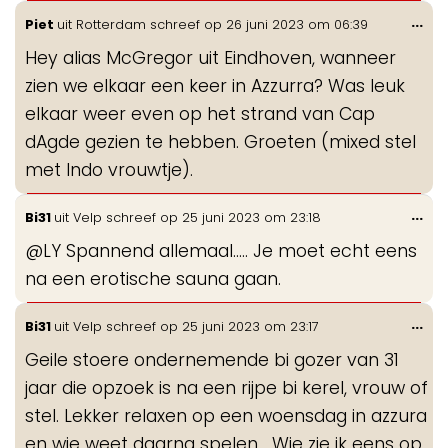
Wis
...
Piet
uit
Rotterdam
schreef op
26 juni 2023
om
06:39
de
Hey alias McGregor uit Eindhoven, wanneer
me
zien we elkaar een keer in Azzurra? Was leuk
elkaar weer even op het strand van Cap
dAgde gezien te hebben. Groeten (mixed stel
met Indo vrouwtje).
Wis
...
Bi31
uit
Velp
schreef op
25 juni 2023
om
23:18
de
@LY Spannend allemaal..... Je moet echt eens
me
na een erotische sauna gaan.
Wis
...
Bi31
uit
Velp
schreef op
25 juni 2023
om
23:17
de
Geile stoere ondernemende bi gozer van 31
me
jaar die opzoek is na een rijpe bi kerel, vrouw of
stel. Lekker relaxen op een woensdag in azzura
en wie weet daarna spelen... Wie zie ik eens op