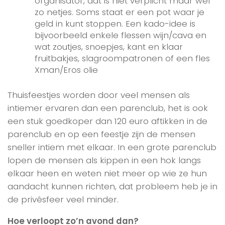
organisator, dat is niet verplicht maar wel
zo netjes. Soms staat er een pot waar je
geld in kunt stoppen. Een kado-idee is
bijvoorbeeld enkele flessen wijn/cava en
wat zoutjes, snoepjes, kant en klaar
fruitbakjes, slagroompatronen of een fles
Xman/Eros olie
Thuisfeestjes worden door veel mensen als
intiemer ervaren dan een parenclub, het is ook
een stuk goedkoper dan 120 euro aftikken in de
parenclub en op een feestje zijn de mensen
sneller intiem met elkaar. In een grote parenclub
lopen de mensen als kippen in een hok langs
elkaar heen en weten niet meer op wie ze hun
aandacht kunnen richten, dat probleem heb je in
de privésfeer veel minder.
Hoe verloopt zo’n avond dan?