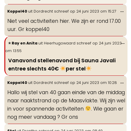
Wis
...
Koppel40
uit
Dordrecht
schreef op
24 juni 2023
om
15:27
de
Niet veel activiteiten hier. We zijn er rond 17.00
me
uur. Gr koppel40
Wi
...
Ray en Anita
uit
Heerhugowaard
schreef op
24 juni 2023
de
om
13:55
me
Vanavond stellenavond bij Sauna Javali
entree slechts 40€
per stel
Wis
...
Koppel40
uit
Dordrecht
schreef op
24 juni 2023
om
10:28
de
Hallo wij stel van 40 gaan einde van de middag
me
naar naaktstrand op de Maasvlakte. Wij zijn wel
in voor spannende activiteiten
. Wie gaan er
nog meer vandaag ? Gr ons
Wis
...
Stel
uit
Drenthe
schreef op
24 juni 2023
om
08:49