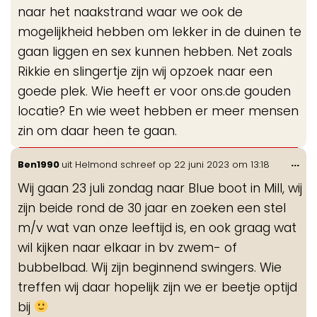
naar het naakstrand waar we ook de
mogelijkheid hebben om lekker in de duinen te
gaan liggen en sex kunnen hebben. Net zoals
Rikkie en slingertje zijn wij opzoek naar een
goede plek. Wie heeft er voor ons.de gouden
locatie? En wie weet hebben er meer mensen
zin om daar heen te gaan.
Wis
...
Ben1990
uit
Helmond
schreef op
22 juni 2023
om
13:18
de
Wij gaan 23 juli zondag naar Blue boot in Mill, wij
me
zijn beide rond de 30 jaar en zoeken een stel
m/v wat van onze leeftijd is, en ook graag wat
wil kijken naar elkaar in bv zwem- of
bubbelbad. Wij zijn beginnend swingers. Wie
treffen wij daar hopelijk zijn we er beetje optijd
bij