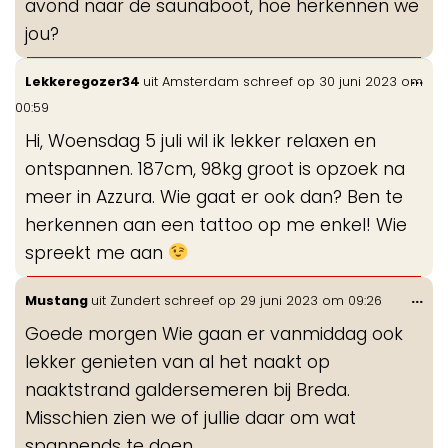
avond naar de saunaboot, hoe herkennen we
jou?
Wis
...
Lekkeregozer34
uit
Amsterdam
schreef op
30 juni 2023
om
de
00:59
me
Hi, Woensdag 5 juli wil ik lekker relaxen en
ontspannen. 187cm, 98kg groot is opzoek na
meer in Azzura. Wie gaat er ook dan? Ben te
herkennen aan een tattoo op me enkel! Wie
spreekt me aan
Wis
...
Mustang
uit
Zundert
schreef op
29 juni 2023
om
09:26
de
Goede morgen Wie gaan er vanmiddag ook
me
lekker genieten van al het naakt op
naaktstrand galdersemeren bij Breda.
Misschien zien we of jullie daar om wat
spannends te doen.