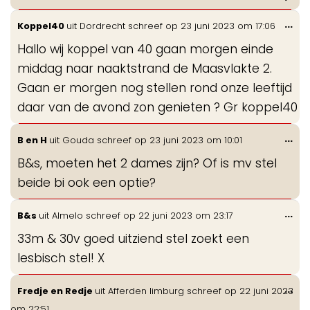
Wis
...
Koppel40
uit
Dordrecht
schreef op
23 juni 2023
om
17:06
de
Hallo wij koppel van 40 gaan morgen einde
me
middag naar naaktstrand de Maasvlakte 2.
Gaan er morgen nog stellen rond onze leeftijd
daar van de avond zon genieten ? Gr koppel40
Wis
...
B en H
uit
Gouda
schreef op
23 juni 2023
om
10:01
de
B&s, moeten het 2 dames zijn? Of is mv stel
me
beide bi ook een optie?
Wis
...
B&s
uit
Almelo
schreef op
22 juni 2023
om
23:17
de
33m & 30v goed uitziend stel zoekt een
me
lesbisch stel! X
Wis
...
Fredje en Redje
uit
Afferden limburg
schreef op
22 juni 2023
de
om
22:51