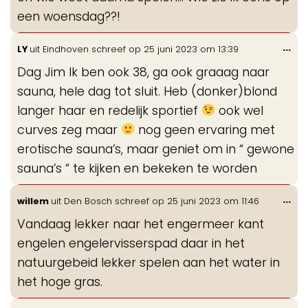
een woensdag??!
Wis
...
LY
uit
Eindhoven
schreef op
25 juni 2023
om
13:39
de
Dag Jim Ik ben ook 38, ga ook graaag naar
me
sauna, hele dag tot sluit. Heb (donker)blond
langer haar en redelijk sportief
ook wel
curves zeg maar
nog geen ervaring met
erotische sauna’s, maar geniet om in “ gewone
sauna’s “ te kijken en bekeken te worden
Wis
...
willem
uit
Den Bosch
schreef op
25 juni 2023
om
11:46
de
Vandaag lekker naar het engermeer kant
me
engelen engelervisserspad daar in het
natuurgebeid lekker spelen aan het water in
het hoge gras.