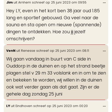
Wis
...
Jim
uit
Arnhem
schreef op
25 juni 2023
om
09:55
de
Hey LY, even in het kort ben 38 jaar oud 1.85
me
lang en sportief gebouwd. Ga veel naar de
sauna en sta open om nieuwe (spannende)
dingen te ontdekken. Hoe zou jij jezelf
omschrijven?
Wis
...
VenN
uit
Renesse
schreef op
25 juni 2023
om
08:11
de
Wij gaan vandaag in buurt van C side in
me
Ouddorp in de duinen en op het strand beetje
plagen stel v 29 m 33 volslank en in om te zien
en bekeken te worden, wij willen in de duinen
ook wat verder gaan als dat gaat. Zijn er de
gehele dag zondag 25 juni
Wis
...
LY
uit
Eindhoven
schreef op
25 juni 2023
om
00:20
de