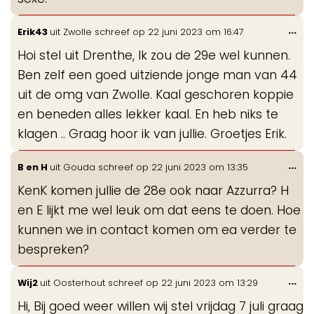
Wis
...
Erik43
uit
Zwolle
schreef op
22 juni 2023
om
16:47
de
Hoi stel uit Drenthe, Ik zou de 29e wel kunnen.
me
Ben zelf een goed uitziende jonge man van 44
uit de omg van Zwolle. Kaal geschoren koppie
en beneden alles lekker kaal. En heb niks te
klagen .. Graag hoor ik van jullie. Groetjes Erik.
Wis
...
B en H
uit
Gouda
schreef op
22 juni 2023
om
13:35
de
KenK komen jullie de 28e ook naar Azzurra? H
me
en E lijkt me wel leuk om dat eens te doen. Hoe
kunnen we in contact komen om ea verder te
bespreken?
Wis
...
Wij2
uit
Oosterhout
schreef op
22 juni 2023
om
13:29
de
Hi, Bij goed weer willen wij stel vrijdag 7 juli graag
me