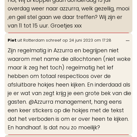
me
overdag weer naar azzurra, welk gezellig, mooi
,en geil stel gaan we daar treffen? Wij zijn er
van 11 tot 15 uur. Groetjes xxx
Wis
...
Piet
uit
Rotterdam
schreef op
24 juni 2023
om
17:28
de
Zijn regelmatig in Azzurra en begrijpen niet
me
waarom met name die allochtonen (niet woke
maar ik zeg het toch) regelmatig het lef
hebben om totaal respectloos over de
afsluitbare hokjes heen kijken. En inderdaad als
je er wat van zegt krijg je een grote bek van die
gasten. @Azzurra management, hang eens
een keer stickers op die hokjes met de tekst
dat het verboden is om er over heen te kijken.
En handhaaf. Is dat nou zo moeilijk?