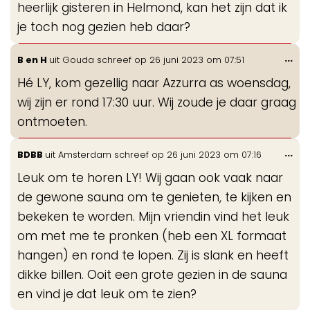
heerlijk gisteren in Helmond, kan het zijn dat ik
je toch nog gezien heb daar?
Wis
...
B en H
uit
Gouda
schreef op
26 juni 2023
om
07:51
de
Hé LY, kom gezellig naar Azzurra as woensdag,
me
wij zijn er rond 17:30 uur. Wij zoude je daar graag
ontmoeten.
Wis
...
BDBB
uit
Amsterdam
schreef op
26 juni 2023
om
07:16
de
Leuk om te horen LY! Wij gaan ook vaak naar
me
de gewone sauna om te genieten, te kijken en
bekeken te worden. Mijn vriendin vind het leuk
om met me te pronken (heb een XL formaat
hangen) en rond te lopen. Zij is slank en heeft
dikke billen. Ooit een grote gezien in de sauna
en vind je dat leuk om te zien?