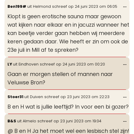
Wis
...
Ben199#
uit
Helmond
schreef op
24 juni 2023
om
06:05
de
Klopt is geen erotische sauna maar gewoon
me
wat kijken naar elkaar en in jacuzzi wanneer het
kan beetje verder gaan hebben wij meerdere
keren gedaan daar. Wie heeft er zin om ook de
23e juli in Mill af te spreken?
Wis
...
LY
uit
Eindhoven
schreef op
24 juni 2023
om
00:20
de
Gaan er morgen stellen of mannen naar
me
Veluwse Bron?
Wis
...
Stoer31
uit
Duiven
schreef op
23 juni 2023
om
22:23
de
B en H wat is jullie leeftijd? In voor een bi gozer?
me
Wis
...
B&S
uit
Almelo
schreef op
23 juni 2023
om
19:04
de
@ B en H Ja het moet wel een lesbisch stel zijn!
me