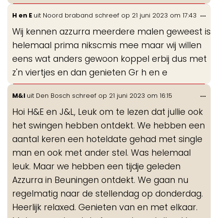
Wis
...
H en E
uit
Noord braband
schreef op
21 juni 2023
om
17:43
de
Wij kennen azzurra meerdere malen geweest is
me
helemaal prima nikscmis mee maar wij willen
eens wat anders gewoon koppel erbij dus met
z'n viertjes en dan genieten Gr h en e
Wis
...
M&I
uit
Den Bosch
schreef op
21 juni 2023
om
16:15
de
Hoi H&E en J&L, Leuk om te lezen dat jullie ook
me
het swingen hebben ontdekt. We hebben een
aantal keren een hoteldate gehad met single
man en ook met ander stel. Was helemaal
leuk. Maar we hebben een tijdje geleden
Azzurra in Beuningen ontdekt. We gaan nu
regelmatig naar de stellendag op donderdag.
Heerlijk relaxed. Genieten van en met elkaar.