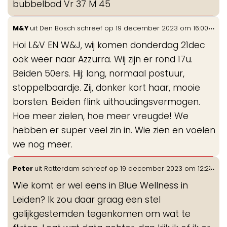
bubbelbad Vr 37 M 45
Wis
...
M&Y
uit
Den Bosch
schreef op
19 december 2023
om
16:00
de
Hoi L&V EN W&J, wij komen donderdag 21dec
me
ook weer naar Azzurra. Wij zijn er rond 17u.
Beiden 50ers. Hij: lang, normaal postuur,
stoppelbaardje. Zij, donker kort haar, mooie
borsten. Beiden flink uithoudingsvermogen.
Hoe meer zielen, hoe meer vreugde! We
hebben er super veel zin in. Wie zien en voelen
we nog meer.
Wis
...
Peter
uit
Rotterdam
schreef op
19 december 2023
om
12:21
de
Wie komt er wel eens in Blue Wellness in
me
Leiden? Ik zou daar graag een stel
gelijkgestemden tegenkomen om wat te