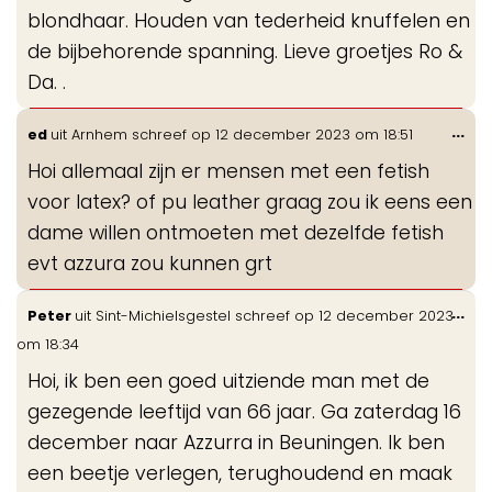
blondhaar. Houden van tederheid knuffelen en
de bijbehorende spanning. Lieve groetjes Ro &
Da. .
Wis
...
ed
uit
Arnhem
schreef op
12 december 2023
om
18:51
de
Hoi allemaal zijn er mensen met een fetish
me
voor latex? of pu leather graag zou ik eens een
dame willen ontmoeten met dezelfde fetish
evt azzura zou kunnen grt
Wis
...
Peter
uit
Sint-Michielsgestel
schreef op
12 december 2023
de
om
18:34
me
Hoi, ik ben een goed uitziende man met de
gezegende leeftijd van 66 jaar. Ga zaterdag 16
december naar Azzurra in Beuningen. Ik ben
een beetje verlegen, terughoudend en maak