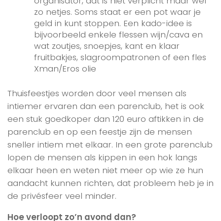
organisator, dat is niet verplicht maar wel
zo netjes. Soms staat er een pot waar je
geld in kunt stoppen. Een kado-idee is
bijvoorbeeld enkele flessen wijn/cava en
wat zoutjes, snoepjes, kant en klaar
fruitbakjes, slagroompatronen of een fles
Xman/Eros olie
Thuisfeestjes worden door veel mensen als
intiemer ervaren dan een parenclub, het is ook
een stuk goedkoper dan 120 euro aftikken in de
parenclub en op een feestje zijn de mensen
sneller intiem met elkaar. In een grote parenclub
lopen de mensen als kippen in een hok langs
elkaar heen en weten niet meer op wie ze hun
aandacht kunnen richten, dat probleem heb je in
de privésfeer veel minder.
Hoe verloopt zo’n avond dan?