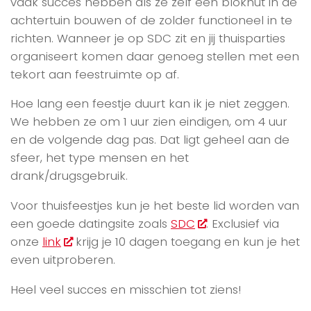
vaak succes hebben als ze zelf een blokhut in de
achtertuin bouwen of de zolder functioneel in te
richten. Wanneer je op SDC zit en jij thuisparties
organiseert komen daar genoeg stellen met een
tekort aan feestruimte op af.
Hoe lang een feestje duurt kan ik je niet zeggen.
We hebben ze om 1 uur zien eindigen, om 4 uur
en de volgende dag pas. Dat ligt geheel aan de
sfeer, het type mensen en het
drank/drugsgebruik.
Voor thuisfeestjes kun je het beste lid worden van
een goede datingsite zoals
SDC
. Exclusief via
onze
link
krijg je 10 dagen toegang en kun je het
even uitproberen.
Heel veel succes en misschien tot ziens!