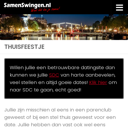
Doorgaan naar inhoud
THUISFEESTJE
Willen jullie een betrouwbare datingsite dan
kunnen we jullie
SDC
van harte aanbevelen,
veel stellen en altijd goeie dates!
Klik hier
om
naar SDC te gaan, echt goed!
Jullie zijn misschien al eens in een parenclub
geweest of bij een stel thuis geweest voor een
date. Jullie hebben dan vast ook wel eens