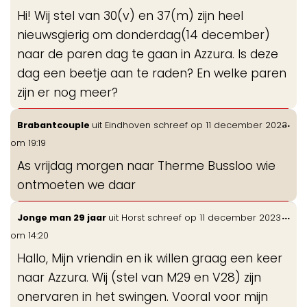
de
Hi! Wij stel van 30(v) en 37(m) zijn heel
me
nieuwsgierig om donderdag(14 december)
naar de paren dag te gaan in Azzura. Is deze
dag een beetje aan te raden? En welke paren
zijn er nog meer?
Wis
...
Brabantcouple
uit
Eindhoven
schreef op
11 december 2023
de
om
19:19
me
As vrijdag morgen naar Therme Bussloo wie
ontmoeten we daar
Wis
...
Jonge man 29 jaar
uit
Horst
schreef op
11 december 2023
de
om
14:20
me
Hallo, Mijn vriendin en ik willen graag een keer
naar Azzura. Wij (stel van M29 en V28) zijn
onervaren in het swingen. Vooral voor mijn