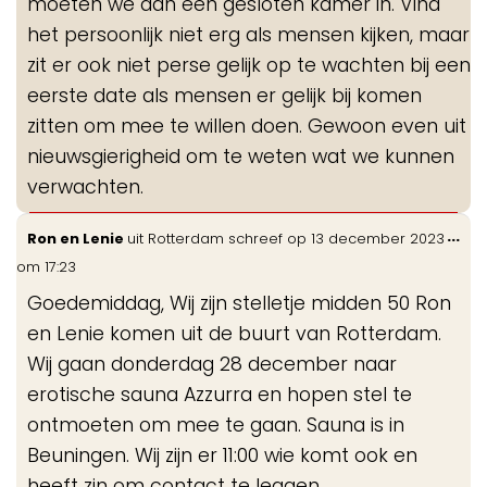
moeten we dan een gesloten kamer in. Vind
het persoonlijk niet erg als mensen kijken, maar
zit er ook niet perse gelijk op te wachten bij een
eerste date als mensen er gelijk bij komen
zitten om mee te willen doen. Gewoon even uit
nieuwsgierigheid om te weten wat we kunnen
verwachten.
Wis
...
Ron en Lenie
uit
Rotterdam
schreef op
13 december 2023
de
om
17:23
me
Goedemiddag, Wij zijn stelletje midden 50 Ron
en Lenie komen uit de buurt van Rotterdam.
Wij gaan donderdag 28 december naar
erotische sauna Azzurra en hopen stel te
ontmoeten om mee te gaan. Sauna is in
Beuningen. Wij zijn er 11:00 wie komt ook en
heeft zin om contact te leggen