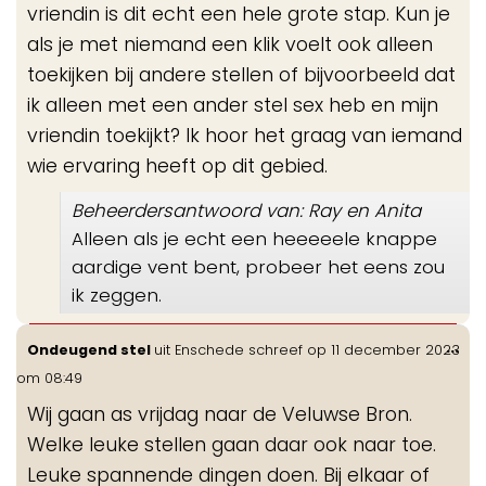
vriendin is dit echt een hele grote stap. Kun je
als je met niemand een klik voelt ook alleen
toekijken bij andere stellen of bijvoorbeeld dat
ik alleen met een ander stel sex heb en mijn
vriendin toekijkt? Ik hoor het graag van iemand
wie ervaring heeft op dit gebied.
Beheerdersantwoord van: Ray en Anita
Alleen als je echt een heeeeele knappe
aardige vent bent, probeer het eens zou
ik zeggen.
Wis
...
Ondeugend stel
uit
Enschede
schreef op
11 december 2023
de
om
08:49
me
Wij gaan as vrijdag naar de Veluwse Bron.
Welke leuke stellen gaan daar ook naar toe.
Leuke spannende dingen doen. Bij elkaar of