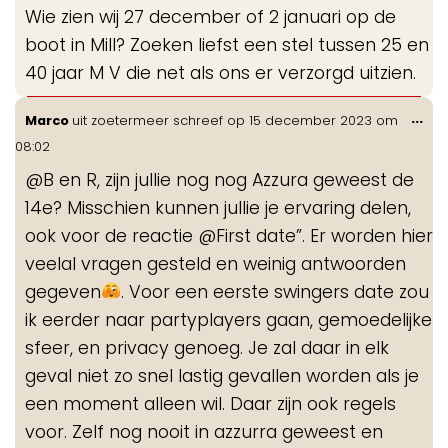
de
Wie zien wij 27 december of 2 januari op de
me
boot in Mill? Zoeken liefst een stel tussen 25 en
40 jaar M V die net als ons er verzorgd uitzien.
Wis
...
Marco
uit
zoetermeer
schreef op
15 december 2023
om
de
08:02
me
@B en R, zijn jullie nog nog Azzura geweest de
14e? Misschien kunnen jullie je ervaring delen,
ook voor de reactie @First date”. Er worden hier
veelal vragen gesteld en weinig antwoorden
gegeven
. Voor een eerste swingers date zou
ik eerder naar partyplayers gaan, gemoedelijke
sfeer, en privacy genoeg. Je zal daar in elk
geval niet zo snel lastig gevallen worden als je
een moment alleen wil. Daar zijn ook regels
voor. Zelf nog nooit in azzurra geweest en