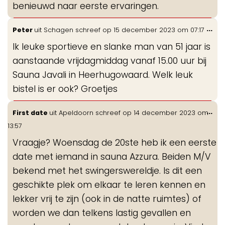
benieuwd naar eerste ervaringen.
Wis
...
Peter
uit
Schagen
schreef op
15 december 2023
om
07:17
de
Ik leuke sportieve en slanke man van 51 jaar is
me
aanstaande vrijdagmiddag vanaf 15.00 uur bij
Sauna Javali in Heerhugowaard. Welk leuk
bistel is er ook? Groetjes
Wis
...
First date
uit
Apeldoorn
schreef op
14 december 2023
om
de
13:57
me
Vraagje? Woensdag de 20ste heb ik een eerste
date met iemand in sauna Azzura. Beiden M/V
bekend met het swingerswereldje. Is dit een
geschikte plek om elkaar te leren kennen en
lekker vrij te zijn (ook in de natte ruimtes) of
worden we dan telkens lastig gevallen en