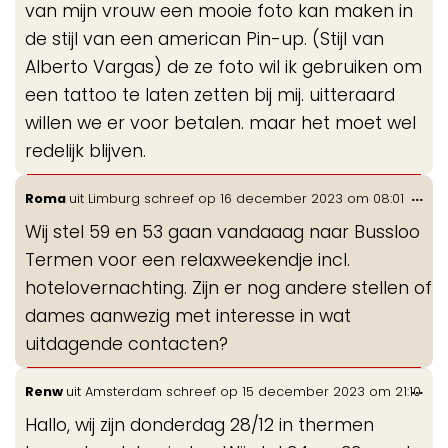
van mijn vrouw een mooie foto kan maken in
de stijl van een american Pin-up. (Stijl van
Alberto Vargas) de ze foto wil ik gebruiken om
een tattoo te laten zetten bij mij. uitteraard
willen we er voor betalen. maar het moet wel
redelijk blijven.
Wis
...
Roma
uit
Limburg
schreef op
16 december 2023
om
08:01
de
Wij stel 59 en 53 gaan vandaaag naar Bussloo
me
Termen voor een relaxweekendje incl.
hotelovernachting. Zijn er nog andere stellen of
dames aanwezig met interesse in wat
uitdagende contacten?
Wis
...
Renw
uit
Amsterdam
schreef op
15 december 2023
om
21:10
de
Hallo, wij zijn donderdag 28/12 in thermen
me