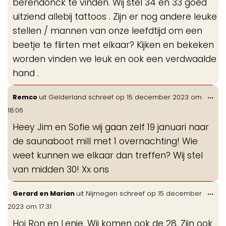
berendonck te vinden. Wij stel 34 en 33 goed
uitziend allebij tattoos . Zijn er nog andere leuke
stellen / mannen van onze leefdtijd om een
beetje te flirten met elkaar? Kijken en bekeken
worden vinden we leuk en ook een verdwaalde
hand .
Wis
...
Remco
uit
Gelderland
schreef op
15 december 2023
om
de
18:06
me
Heey Jim en Sofie wij gaan zelf 19 januari naar
de saunaboot mill met 1 overnachting! Wie
weet kunnen we elkaar dan treffen? Wij stel
van midden 30! Xx ons
Wis
...
Gerard en Marian
uit
Nijmegen
schreef op
15 december
de
2023
om
17:31
me
Hoi Ron en Lenie. Wij komen ook de 28. Zijn ook