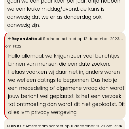
gaan we een paar keer per jaar. altijd hebben
we een leuke middag/avond. de kans is
aanwezig dat we er as donderdag ook
aanwezig zijn.
Wi
...
Ray en Anita
uit
Redheart
schreef op
12 december 2023
de
om
14:22
me
Hallo allemaal, we krijgen zeer veel berichtjes
binnen van mensen die een date zoeken.
Helaas voorxien wij daar niet in, anders waren
we wel een datingsite begonnen. Dus heb je
een mededeling of algemene vraag dan wordt
jouw bericht wel geplaatst. Is het een verzoek
tot ontmoeting dan wordt dit niet geplaatst. Dit
alles ivm privacy wetgeving.
Wis
...
B en R
uit
Amsterdam
schreef op
11 december 2023
om
21:26