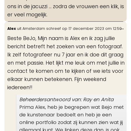
ons in de jacuzzi … zodra de vrouwen een klik, is
er veel mogelijk.
Wis
...
Alex
uit
Amsterdam
schreef op
17 december 2023
om
12:50
de
Beste BeJo, Mijn naam is Alex en ik zag jullie
me
bericht betreft het zoeken van een fotograaf.
Ik zelf fotografeer nu 7 jaar en ik doe dit graag
en met passie. Het lijkt me leuk om met jullie in
contact te komen om te kijken of we iets voor
elkaar kunnen betekenen. Fijn weekend
iedereen!!
Beheerdersantwoord van: Ray en Anita
Prima Alex, heb je begrepen wat Bejo met
de kunstenaar bedoelt en heb je een
online portfolio zodat zij kunnen zien wat jij
allemaal kunt. We linken deze dan, is ook