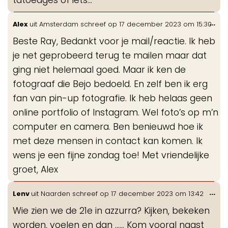
Wis
...
Alex
uit
Amsterdam
schreef op
17 december 2023
om
15:30
de
Beste Ray, Bedankt voor je mail/reactie. Ik heb
me
je net geprobeerd terug te mailen maar dat
ging niet helemaal goed. Maar ik ken de
fotograaf die Bejo bedoeld. En zelf ben ik erg
fan van pin-up fotografie. Ik heb helaas geen
online portfolio of Instagram. Wel foto’s op m’n
computer en camera. Ben benieuwd hoe ik
met deze mensen in contact kan komen. Ik
wens je een fijne zondag toe! Met vriendelijke
groet, Alex
Wis
...
Lenv
uit
Naarden
schreef op
17 december 2023
om
13:42
de
Wie zien we de 21e in azzurra? Kijken, bekeken
me
worden, voelen en dan …… Kom vooral naast