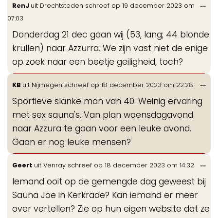
Wis
...
RenJ
uit
Drechtsteden
schreef op
19 december 2023
om
de
07:03
me
Donderdag 21 dec gaan wij (53, lang; 44 blonde
krullen) naar Azzurra. We zijn vast niet de enige
op zoek naar een beetje geiligheid, toch?
Wis
...
KB
uit
Nijmegen
schreef op
18 december 2023
om
22:28
de
Sportieve slanke man van 40. Weinig ervaring
me
met sex sauna's. Van plan woensdagavond
naar Azzura te gaan voor een leuke avond.
Gaan er nog leuke mensen?
Wis
...
Geert
uit
Venray
schreef op
18 december 2023
om
14:32
de
Iemand ooit op de gemengde dag geweest bij
me
Sauna Joe in Kerkrade? Kan iemand er meer
over vertellen? Zie op hun eigen website dat ze