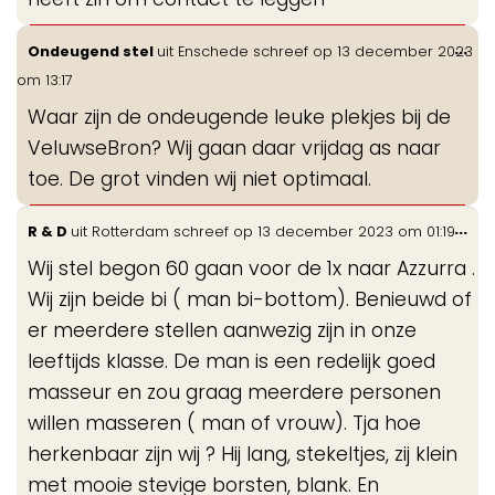
Wis
...
Ondeugend stel
uit
Enschede
schreef op
13 december 2023
de
om
13:17
me
Waar zijn de ondeugende leuke plekjes bij de
VeluwseBron? Wij gaan daar vrijdag as naar
toe. De grot vinden wij niet optimaal.
Wis
...
R & D
uit
Rotterdam
schreef op
13 december 2023
om
01:19
de
Wij stel begon 60 gaan voor de 1x naar Azzurra .
me
Wij zijn beide bi ( man bi-bottom). Benieuwd of
er meerdere stellen aanwezig zijn in onze
leeftijds klasse. De man is een redelijk goed
masseur en zou graag meerdere personen
willen masseren ( man of vrouw). Tja hoe
herkenbaar zijn wij ? Hij lang, stekeltjes, zij klein
met mooie stevige borsten, blank. En