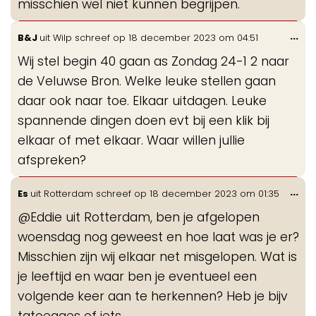
misschien wel niet kunnen begrijpen.
Wis
...
B&J
uit
Wilp
schreef op
18 december 2023
om
04:51
de
Wij stel begin 40 gaan as Zondag 24-1 2 naar
me
de Veluwse Bron. Welke leuke stellen gaan
daar ook naar toe. Elkaar uitdagen. Leuke
spannende dingen doen evt bij een klik bij
elkaar of met elkaar. Waar willen jullie
afspreken?
Wis
...
Es
uit
Rotterdam
schreef op
18 december 2023
om
01:35
de
@Eddie uit Rotterdam, ben je afgelopen
me
woensdag nog geweest en hoe laat was je er?
Misschien zijn wij elkaar net misgelopen. Wat is
je leeftijd en waar ben je eventueel een
volgende keer aan te herkennen? Heb je bijv
tatoeages of iets…