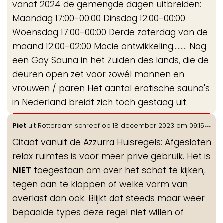
vanaf 2024 de gemengde dagen uitbreiden:
Maandag 17:00-00:00 Dinsdag 12:00-00:00
Woensdag 17:00-00:00 Derde zaterdag van de
maand 12:00-02:00 Mooie ontwikkeling......... Nog
een Gay Sauna in het Zuiden des lands, die de
deuren open zet voor zowél mannen en
vrouwen / paren Het aantal erotische sauna's
in Nederland breidt zich toch gestaag uit.
Wis
...
Piet
uit
Rotterdam
schreef op
18 december 2023
om
09:15
de
Citaat vanuit de Azzurra Huisregels: Afgesloten
me
relax ruimtes is voor meer prive gebruik. Het is
NIET
toegestaan om over het schot te kijken,
tegen aan te kloppen of welke vorm van
overlast dan ook. Blijkt dat steeds maar weer
bepaalde types deze regel niet willen of