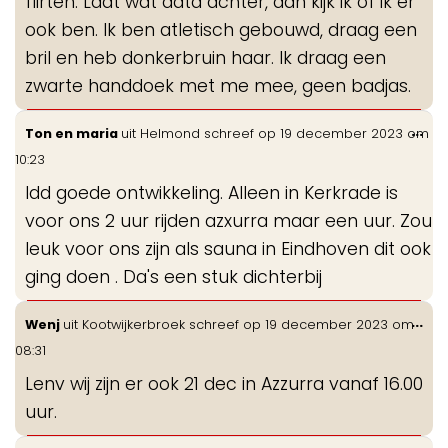
flirten. Laat wat data achter, dan kijk ik of ik er
ook ben. Ik ben atletisch gebouwd, draag een
bril en heb donkerbruin haar. Ik draag een
zwarte handdoek met me mee, geen badjas.
Wis
...
Ton en maria
uit
Helmond
schreef op
19 december 2023
om
de
10:23
me
Idd goede ontwikkeling. Alleen in Kerkrade is
voor ons 2 uur rijden azxurra maar een uur. Zou
leuk voor ons zijn als sauna in Eindhoven dit ook
ging doen . Da's een stuk dichterbij
Wis
...
Wenj
uit
Kootwijkerbroek
schreef op
19 december 2023
om
de
08:31
me
Lenv wij zijn er ook 21 dec in Azzurra vanaf 16.00
uur.