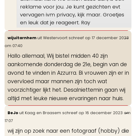
reklame voor jou. Je kunt gezichten evt
vervagen ivm privacy, kijk maar. Groetjes
en leuk dat je reageert. Ray
Wis
...
wijuitarnhem
uit
Westervoort
schreef op
17 december 2023
de
om
07:40
me
Hallo allemaal, Wij bistel midden 40 zijn
aankomende donderdag de 21e, begin van de
avond te vinden in Azzurra. Bi vrouwen zijn er in
overvloed maar mannen zijn toch wat
voorzichtiger lijkt het. Desalniettemin gaan wij
altijd met leuke nieuwe ervaringen naar huis.
Wis
...
BeJo
uit
Kaag en Braasem
schreef op
16 december 2023
om
de
17:07
me
wij zijn op zoek naar een fotograaf (hobby) die