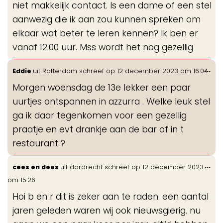
niet makkelijk contact. Is een dame of een stel
aanwezig die ik aan zou kunnen spreken om
elkaar wat beter te leren kennen? Ik ben er
vanaf 12.00 uur. Mss wordt het nog gezellig
Wis
...
Eddie
uit
Rotterdam
schreef op
12 december 2023
om
16:04
de
Morgen woensdag de 13e lekker een paar
me
uurtjes ontspannen in azzurra . Welke leuk stel
ga ik daar tegenkomen voor een gezellig
praatje en evt drankje aan de bar of in t
restaurant ?
Wis
...
cees en dees
uit
dordrecht
schreef op
12 december 2023
de
om
15:26
me
Hoi b en r dit is zeker aan te raden. een aantal
jaren geleden waren wij ook nieuwsgierig. nu