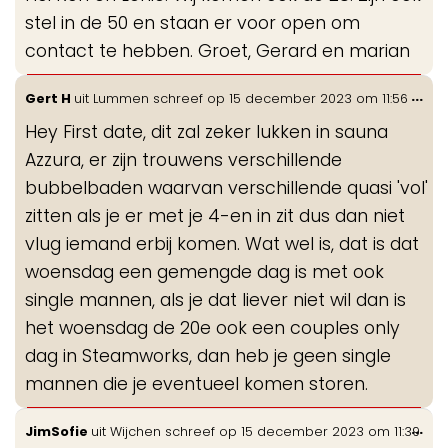
stel in de 50 en staan er voor open om
contact te hebben. Groet, Gerard en marian
Wis
...
Gert H
uit
Lummen
schreef op
15 december 2023
om
11:56
de
Hey First date, dit zal zeker lukken in sauna
me
Azzura, er zijn trouwens verschillende
bubbelbaden waarvan verschillende quasi 'vol'
zitten als je er met je 4-en in zit dus dan niet
vlug iemand erbij komen. Wat wel is, dat is dat
woensdag een gemengde dag is met ook
single mannen, als je dat liever niet wil dan is
het woensdag de 20e ook een couples only
dag in Steamworks, dan heb je geen single
mannen die je eventueel komen storen.
Wis
...
JimSofie
uit
Wijchen
schreef op
15 december 2023
om
11:39