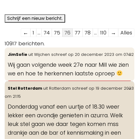
Navigatie
←
1
...
74
75
76
77
78
...
110
→
Alles
door
10917 berichten.
de
Wis
...
JimSofie
uit
Wijchen
schreef op
20 december 2023
om
07:02
gastenboek-
de
lijst
Wij gaan volgende week 27e naar Mill wie zien
me
we en hoe te herkennen laatste oproep
Wis
...
Stel Rotterdam
uit
Rotterdam
schreef op
19 december 2023
de
om
21:15
me
Donderdag vanaf een uurtje of 18.30 weer
lekker een avondje genieten in azurra. Welk
leuk stel gaan we daar tegen komen mss
drankje aan de bar of kennismaking in een