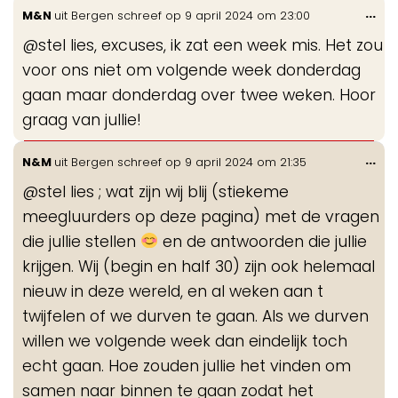
Wis
...
M&N
uit
Bergen
schreef op
9 april 2024
om
23:00
de
@stel lies, excuses, ik zat een week mis. Het zou
me
voor ons niet om volgende week donderdag
gaan maar donderdag over twee weken. Hoor
graag van jullie!
Wis
...
N&M
uit
Bergen
schreef op
9 april 2024
om
21:35
de
@stel lies ; wat zijn wij blij (stiekeme
me
meegluurders op deze pagina) met de vragen
die jullie stellen
en de antwoorden die jullie
krijgen. Wij (begin en half 30) zijn ook helemaal
nieuw in deze wereld, en al weken aan t
twijfelen of we durven te gaan. Als we durven
willen we volgende week dan eindelijk toch
echt gaan. Hoe zouden jullie het vinden om
samen naar binnen te gaan zodat het