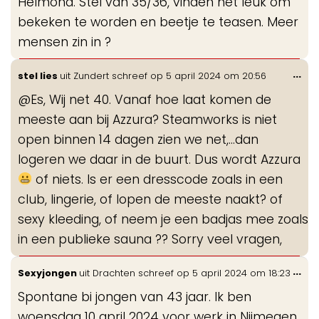
Helmond. Stel van 35/36, vinden het leuk om
bekeken te worden en beetje te teasen. Meer
mensen zin in ?
Wis
...
stel lies
uit
Zundert
schreef op
5 april 2024
om
20:56
de
@Es, Wij net 40. Vanaf hoe laat komen de
me
meeste aan bij Azzura? Steamworks is niet
open binnen 14 dagen zien we net,...dan
logeren we daar in de buurt. Dus wordt Azzura
of niets. Is er een dresscode zoals in een
club, lingerie, of lopen de meeste naakt? of
sexy kleeding, of neem je een badjas mee zoals
in een publieke sauna ?? Sorry veel vragen,
Wis
...
Sexyjongen
uit
Drachten
schreef op
5 april 2024
om
18:23
de
Spontane bi jongen van 43 jaar. Ik ben
me
woensdag 10 april 2024 voor werk in Nijmegen.