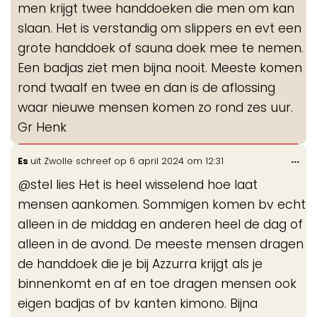
men krijgt twee handdoeken die men om kan
slaan. Het is verstandig om slippers en evt een
grote handdoek of sauna doek mee te nemen.
Een badjas ziet men bijna nooit. Meeste komen
rond twaalf en twee en dan is de aflossing
waar nieuwe mensen komen zo rond zes uur.
Gr Henk
Wis
...
Es
uit
Zwolle
schreef op
6 april 2024
om
12:31
de
@stel lies Het is heel wisselend hoe laat
me
mensen aankomen. Sommigen komen bv echt
alleen in de middag en anderen heel de dag of
alleen in de avond. De meeste mensen dragen
de handdoek die je bij Azzurra krijgt als je
binnenkomt en af en toe dragen mensen ook
eigen badjas of bv kanten kimono. Bijna