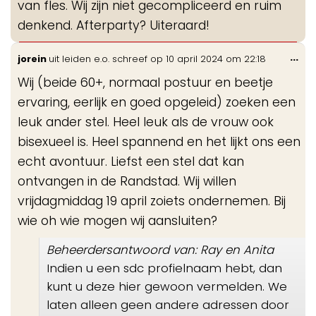
van fles. Wij zijn niet gecompliceerd en ruim
denkend. Afterparty? Uiteraard!
Wis
...
jorein
uit
leiden e.o.
schreef op
10 april 2024
om
22:18
de
Wij (beide 60+, normaal postuur en beetje
me
ervaring, eerlijk en goed opgeleid) zoeken een
leuk ander stel. Heel leuk als de vrouw ook
bisexueel is. Heel spannend en het lijkt ons een
echt avontuur. Liefst een stel dat kan
ontvangen in de Randstad. Wij willen
vrijdagmiddag 19 april zoiets ondernemen. Bij
wie oh wie mogen wij aansluiten?
Beheerdersantwoord van: Ray en Anita
Indien u een sdc profielnaam hebt, dan
kunt u deze hier gewoon vermelden. We
laten alleen geen andere adressen door