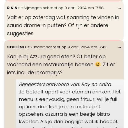
Wis
...
R & N
uit
Nijmegen
schreef op
9 april 2024
om
17:58
de
Valt er op zaterdag wat spanning te vinden in
me
sauna drome in putten? Of zijn er andere
suggesties
Wis
...
Stel Lies
uit
Zundert
schreef op
9 april 2024
om
17:49
de
Kan je bij Azzura goed eten? Of beter op
me
voorhand een restaurantje boeken
. Zit er
iets incl. de inkomprijs?
Beheerdersantwoord van: Ray en Anita
Je betaalt apart voor eten en drinken. Het
menu is eenvoudig, geen frituur. Wil je full
options dan kun je een restaurant
opzoeken, azzurra is een beetje bistro
kwaliteit. Als je dan begrijpt wat ik bedoel,