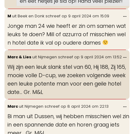
en eet netjes je sla op! Haha veel plezier!
Wis
...
M
uit
Beek en Donk
schreef op
9 april 2024
om
15:09
de
Jonge man 24 wie heeft er zin om samen wat
me
leuks te doen? Mill of azzurra of misschien wel
n hotel date ik val op oudere dames
Wis
...
Marc & Lies
uit
Nijmegen
schreef op
9 april 2024
om
13:52
de
Wij zijn een leuk slank stel van 60, Hij 188, Zij 165,
me
mooie volle D-cup, we zoeken volgende week
een leuke potente man voor een geile hotel
date... Gr. M&L
Wis
...
Marc
uit
Nijmegen
schreef op
8 april 2024
om
22:13
de
Bi man uit Dussen, wij hebben misschien wel zin
me
in een spannende date en horen graag iets
meer... Gr. M&L