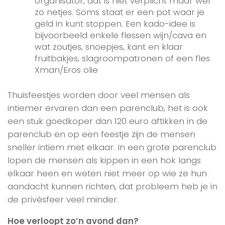
organisator, dat is niet verplicht maar wel
zo netjes. Soms staat er een pot waar je
geld in kunt stoppen. Een kado-idee is
bijvoorbeeld enkele flessen wijn/cava en
wat zoutjes, snoepjes, kant en klaar
fruitbakjes, slagroompatronen of een fles
Xman/Eros olie
Thuisfeestjes worden door veel mensen als
intiemer ervaren dan een parenclub, het is ook
een stuk goedkoper dan 120 euro aftikken in de
parenclub en op een feestje zijn de mensen
sneller intiem met elkaar. In een grote parenclub
lopen de mensen als kippen in een hok langs
elkaar heen en weten niet meer op wie ze hun
aandacht kunnen richten, dat probleem heb je in
de privésfeer veel minder.
Hoe verloopt zo’n avond dan?