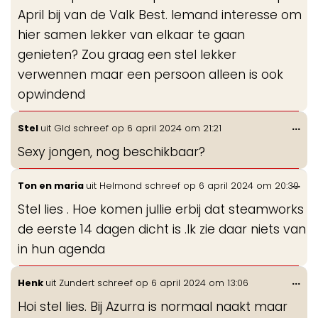
April bij van de Valk Best. Iemand interesse om
hier samen lekker van elkaar te gaan
genieten? Zou graag een stel lekker
verwennen maar een persoon alleen is ook
opwindend
Wis
...
Stel
uit
Gld
schreef op
6 april 2024
om
21:21
de
Sexy jongen, nog beschikbaar?
me
Wis
...
Ton en maria
uit
Helmond
schreef op
6 april 2024
om
20:30
de
Stel lies . Hoe komen jullie erbij dat steamworks
me
de eerste 14 dagen dicht is .Ik zie daar niets van
in hun agenda
Wis
...
Henk
uit
Zundert
schreef op
6 april 2024
om
13:06
de
Hoi stel lies. Bij Azurra is normaal naakt maar
me