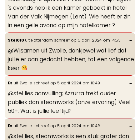
's avonds heb ik een kamer geboekt in hotel
Van der Valk Nijmegen (Lent). Wie heeft er zin
in een geile avond op mijn hotelkamer ?
Wis
...
Stel010
uit
Rotterdam
schreef op
5 april 2024
om
14:53
de
@Wijsamen uit Zwolle, dankjewel wat lief dat
me
jullie er aan gedacht hebben, tot een volgende
keer
Wis
...
Es
uit
Zwolle
schreef op
5 april 2024
om
10:49
de
@stel lies aanvulling; Azzurra trekt ouder
me
publiek dan steamworks (onze ervaring) Veel
50+. Wat is jullie leeftijd?
Wis
...
Es
uit
Zwolle
schreef op
5 april 2024
om
10:48
de
@stel lies, steamworks is een stuk groter dan
me