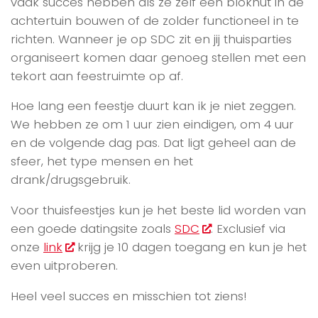
vaak succes hebben als ze zelf een blokhut in de
achtertuin bouwen of de zolder functioneel in te
richten. Wanneer je op SDC zit en jij thuisparties
organiseert komen daar genoeg stellen met een
tekort aan feestruimte op af.
Hoe lang een feestje duurt kan ik je niet zeggen.
We hebben ze om 1 uur zien eindigen, om 4 uur
en de volgende dag pas. Dat ligt geheel aan de
sfeer, het type mensen en het
drank/drugsgebruik.
Voor thuisfeestjes kun je het beste lid worden van
een goede datingsite zoals
SDC
. Exclusief via
onze
link
krijg je 10 dagen toegang en kun je het
even uitproberen.
Heel veel succes en misschien tot ziens!