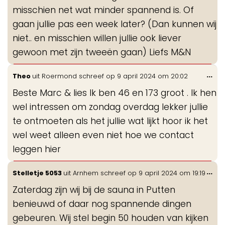
misschien net wat minder spannend is. Of
gaan jullie pas een week later? (Dan kunnen wij
niet.. en misschien willen jullie ook liever
gewoon met zijn tweeën gaan) Liefs M&N
Wis
...
Theo
uit
Roermond
schreef op
9 april 2024
om
20:02
de
Beste Marc & lies Ik ben 46 en 173 groot . Ik hen
me
wel intressen om zondag overdag lekker jullie
te ontmoeten als het jullie wat lijkt hoor ik het
wel weet alleen even niet hoe we contact
leggen hier
Wis
...
Stelletje 5053
uit
Arnhem
schreef op
9 april 2024
om
19:19
de
Zaterdag zijn wij bij de sauna in Putten
me
benieuwd of daar nog spannende dingen
gebeuren. Wij stel begin 50 houden van kijken