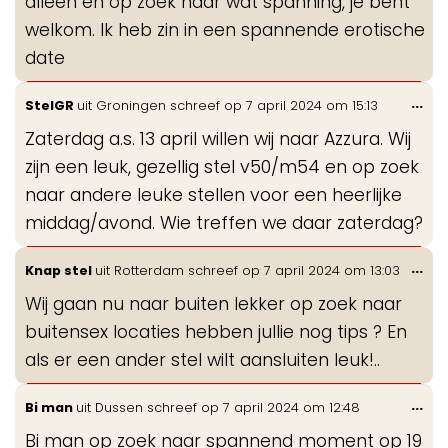
alleen en op zoek naar wat spanning, je bent
welkom. Ik heb zin in een spannende erotische
date
Wis
...
StelGR
uit
Groningen
schreef op
7 april 2024
om
15:13
de
Zaterdag a.s. 13 april willen wij naar Azzura. Wij
me
zijn een leuk, gezellig stel v50/m54 en op zoek
naar andere leuke stellen voor een heerlijke
middag/avond. Wie treffen we daar zaterdag?
Wis
...
Knap stel
uit
Rotterdam
schreef op
7 april 2024
om
13:03
de
Wij gaan nu naar buiten lekker op zoek naar
me
buitensex locaties hebben jullie nog tips ? En
als er een ander stel wilt aansluiten leuk!..
Wis
...
Bi man
uit
Dussen
schreef op
7 april 2024
om
12:48
de
Bi man op zoek naar spannend moment op 19
me