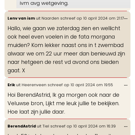
ivm avg wetgeving.
Wis
...
Lenv van ism
uit
Naarden
schreef op
10 april 2024
om
21:17
de
Hallo, wie gaan we zaterdag zien en wellicht
me
ook heel even voelen in de fata morgana
muiden? Kom lekker naast ons in t zwembad
alwaar we om 22 uur meer dan benieuwd zijn
naar hetgeen de rest vd avond ons bieden
gaat. X
Wis
...
Erik
uit
Heerenveen
schreef op
10 april 2024
om
19:55
de
Hoi BerendAstrid, Ik ga morgen ook naar de
me
Veluwse bron, Lijkt me leuk jullie te bekijken.
Hoe laat zijn jullie daar.
Wis
...
BerendAstrid
uit
Tiel
schreef op
10 april 2024
om
16:39
de