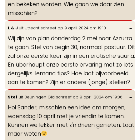
en bekeken worden. Wie gaan we daar zien
misschien?
Wis
...
L & J
uit
Utrecht
schreef op
9 april 2024
om
19:10
de
Wij zijn van plan donderdag 2 mei naar Azzurra
me
te gaan. Stel van begin 30, normaal postuur. Dit
zal onze eerste keer zijn in een erotische sauna.
En überhaupt onze eerste ervaring met zo iets
dergelijks. Iemand tips? Hoe laat bijvoorbeeld
aan te komen? Zijn er andere (jonge) stellen?
Wis
...
Stef
uit
Beuningen Gld
schreef op
9 april 2024
om
19:06
de
Hoi Sander, misschien een idee om morgen,
me
woensdag 10 april met je vriendin te komen.
Kunnen we lekker met z'n drieën genieten. Laat
maar weten