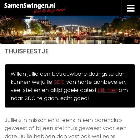
Doorgaan naar inhoud
THUISFEESTJE
Willen jullie een betrouwbare datingsite dan
kunnen we jullie
SDC
van harte aanbevelen,
veel stellen en altijd goeie dates!
Klik hier
om
naar SDC te gaan, echt goed!
Jullie zijn misschien al eens in een parenclub
geweest of bij een stel thuis geweest voor een
date. Jullie hebben dan vast ook wel eens