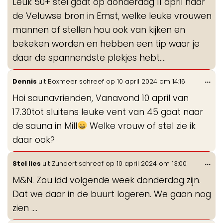
Leuk 50+ stel gaat op donderdag 11 april naar
me
de Veluwse bron in Emst, welke leuke vrouwen
mannen of stellen hou ook van kijken en
bekeken worden en hebben een tip waar je
daar de spannendste plekjes hebt....
Wis
...
Dennis
uit
Boxmeer
schreef op
10 april 2024
om
14:16
de
Hoi saunavrienden, Vanavond 10 april van
me
17.30tot sluitens leuke vent van 45 gaat naar
de sauna in Mill
Welke vrouw of stel zie ik
daar ook?
Wis
...
Stel lies
uit
Zundert
schreef op
10 april 2024
om
13:00
de
M&N. Zou idd volgende week donderdag zijn.
me
Dat we daar in de buurt logeren. We gaan nog
zien ….