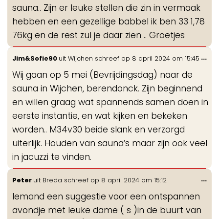
sauna.. Zijn er leuke stellen die zin in vermaak
hebben en een gezellige babbel ik ben 33 1,78
76kg en de rest zul je daar zien .. Groetjes
Wis
...
Jim&Sofie90
uit
Wijchen
schreef op
8 april 2024
om
15:45
de
Wij gaan op 5 mei (Bevrijdingsdag) naar de
me
sauna in Wijchen, berendonck. Zijn beginnend
en willen graag wat spannends samen doen in
eerste instantie, en wat kijken en bekeken
worden.. M34v30 beide slank en verzorgd
uiterlijk. Houden van sauna’s maar zijn ook veel
in jacuzzi te vinden.
Wis
...
Peter
uit
Breda
schreef op
8 april 2024
om
15:12
de
Iemand een suggestie voor een ontspannen
me
avondje met leuke dame ( s )in de buurt van