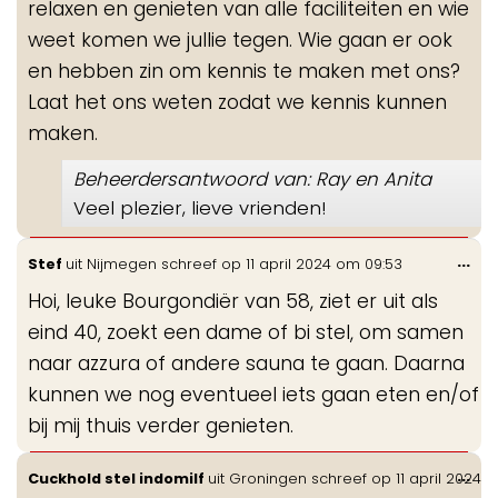
relaxen en genieten van alle faciliteiten en wie
weet komen we jullie tegen. Wie gaan er ook
en hebben zin om kennis te maken met ons?
Laat het ons weten zodat we kennis kunnen
maken.
Beheerdersantwoord van: Ray en Anita
Veel plezier, lieve vrienden!
Wis
...
Stef
uit
Nijmegen
schreef op
11 april 2024
om
09:53
de
Hoi, leuke Bourgondiër van 58, ziet er uit als
me
eind 40, zoekt een dame of bi stel, om samen
naar azzura of andere sauna te gaan. Daarna
kunnen we nog eventueel iets gaan eten en/of
bij mij thuis verder genieten.
Wis
...
Cuckhold stel indomilf
uit
Groningen
schreef op
11 april 2024
de