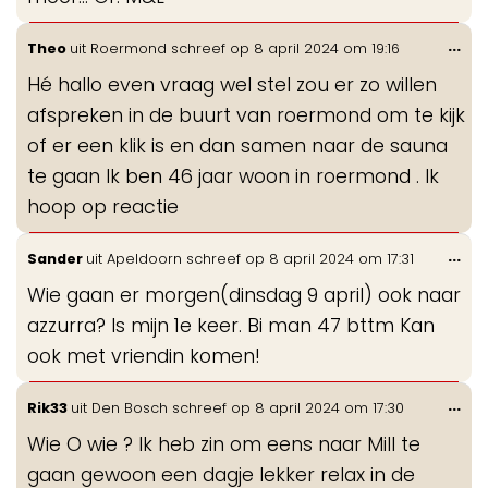
Wis
...
Theo
uit
Roermond
schreef op
8 april 2024
om
19:16
de
Hé hallo even vraag wel stel zou er zo willen
me
afspreken in de buurt van roermond om te kijk
of er een klik is en dan samen naar de sauna
te gaan Ik ben 46 jaar woon in roermond . Ik
hoop op reactie
Wis
...
Sander
uit
Apeldoorn
schreef op
8 april 2024
om
17:31
de
Wie gaan er morgen(dinsdag 9 april) ook naar
me
azzurra? Is mijn 1e keer. Bi man 47 bttm Kan
ook met vriendin komen!
Wis
...
Rik33
uit
Den Bosch
schreef op
8 april 2024
om
17:30
de
Wie O wie ? Ik heb zin om eens naar Mill te
me
gaan gewoon een dagje lekker relax in de