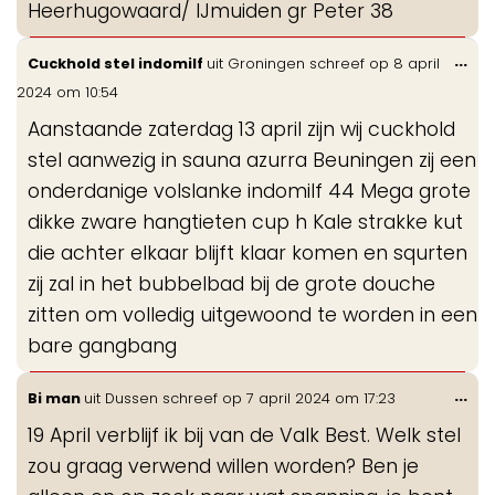
Heerhugowaard/ IJmuiden gr Peter 38
Wis
...
Cuckhold stel indomilf
uit
Groningen
schreef op
8 april
de
2024
om
10:54
me
Aanstaande zaterdag 13 april zijn wij cuckhold
stel aanwezig in sauna azurra Beuningen zij een
onderdanige volslanke indomilf 44 Mega grote
dikke zware hangtieten cup h Kale strakke kut
die achter elkaar blijft klaar komen en squrten
zij zal in het bubbelbad bij de grote douche
zitten om volledig uitgewoond te worden in een
bare gangbang
Wis
...
Bi man
uit
Dussen
schreef op
7 april 2024
om
17:23
de
19 April verblijf ik bij van de Valk Best. Welk stel
me
zou graag verwend willen worden? Ben je