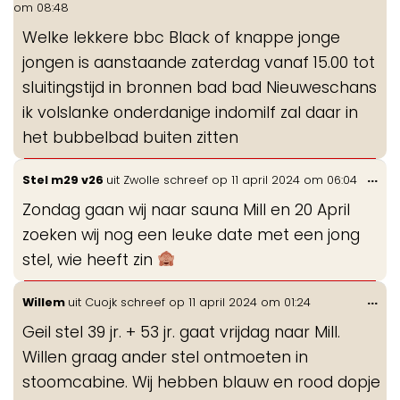
om
08:48
me
Welke lekkere bbc Black of knappe jonge
jongen is aanstaande zaterdag vanaf 15.00 tot
sluitingstijd in bronnen bad bad Nieuweschans
ik volslanke onderdanige indomilf zal daar in
het bubbelbad buiten zitten
Wis
...
Stel m29 v26
uit
Zwolle
schreef op
11 april 2024
om
06:04
de
Zondag gaan wij naar sauna Mill en 20 April
me
zoeken wij nog een leuke date met een jong
stel, wie heeft zin
Wis
...
Willem
uit
Cuojk
schreef op
11 april 2024
om
01:24
de
Geil stel 39 jr. + 53 jr. gaat vrijdag naar Mill.
me
Willen graag ander stel ontmoeten in
stoomcabine. Wij hebben blauw en rood dopje