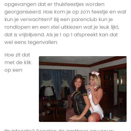
opgevangen dat er thuisfeestjes worden
georganiseerd. Hoe kom je op zo’n feestje en wat
kun je verwachten? Bij een parenclub kun je
rondlopen en een stel uitkiezen wat je leuk lijkt,
dat is vrijblijvend. Als je 1 op 1 afspreekt kan dat
wel eens tegenvallen.
Hoe zit dat
met de klik
op een
thuisfeestje? Bepalen de gastheer en-vrouw