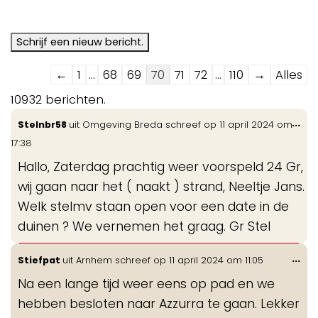
Navigatie
←
1
...
68
69
70
71
72
...
110
→
Alles
door
10932 berichten.
de
Wis
...
Stelnbr58
uit
Omgeving Breda
schreef op
11 april 2024
om
gastenboek-
de
17:38
lijst
me
Hallo, Zaterdag prachtig weer voorspeld 24 Gr,
wij gaan naar het ( naakt ) strand, Neeltje Jans.
Welk stelmv staan open voor een date in de
duinen ? We vernemen het graag. Gr Stel
Wis
...
Stiefpat
uit
Arnhem
schreef op
11 april 2024
om
11:05
de
Na een lange tijd weer eens op pad en we
me
hebben besloten naar Azzurra te gaan. Lekker