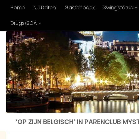
Home
Nu Daten
Gastenboek
Swingstatus
Doorgaan naar inhoud
Drugs/SOA
‘OP ZIJN BELGISCH’ IN PARENCLUB MYS