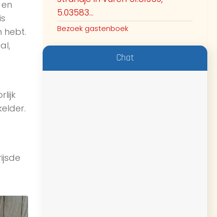
 en
5.03583...
is
Bezoek gastenboek
 hebt.
al,
Chat
lijk
elder.
ijsde