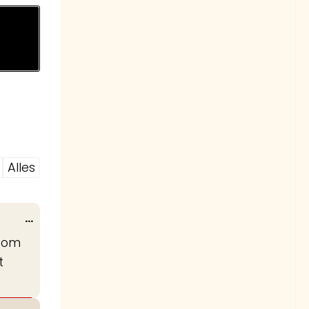
Alles
Wissel
...
deze
n om
metabox.
t