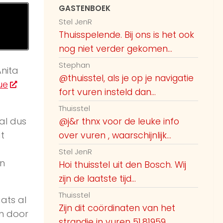
GASTENBOEK
Stel JenR
Thuisspelende. Bij ons is het ook
nog niet verder gekomen...
Stephan
nita
@thuisstel, als je op je navigatie
ue
fort vuren insteld dan...
Thuisstel
al dus
@j&r thnx voor de leuke info
t
over vuren , waarschijnlijk...
Stel JenR
an
Hoi thuisstel uit den Bosch. Wij
zijn de laatste tijd...
Thuisstel
ats al
Zijn dit coördinaten van het
n door
strandje in vuren 51.81959,