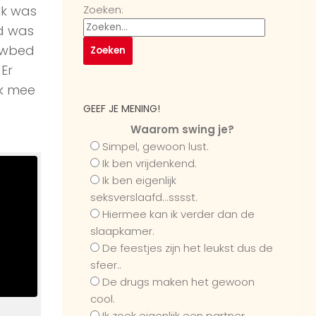
Ik was
Zoeken:
ad was
owbed
Er
jk mee
GEEF JE MENING!
Waarom swing je?
Simpel, gewoon lust.
Ik ben vrijdenkend.
Ik ben eigenlijk
seksverslaafd...sssst.
Hiermee kan ik verder dan de
slaapkamer.
De feestjes zijn het leukst dus de
sfeer..
De drugs maken het gewoon
cool.
Ik zoek eigenlijk een partner...