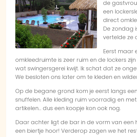
de gastvrou
een lockersl
direct omkle
De zondag i
vertelde ze 
Eerst maar e
omkleedruimte is zeer ruim en de lockers zij
wat swingersgerei kwijt. Ik schat dat ze ong
We besloten ons later om te kleden en wild
Op de begane grond kom je eerst langs een e
snuffelen. Alle kleding ruim voorradig en me
artikelen… dus een koopje kon ook nog.
Daar achter ligt de bar in de vorm van een ho
een biertje hoor! Verderop zagen we het re