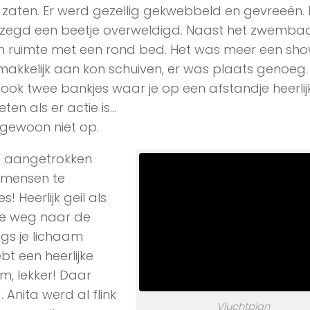
in zaten. Er werd gezellig gekwebbeld en gevreeën. 
gezegd een beetje overweldigd. Naast het zwemb
n ruimte met een rond bed. Het was meer een sh
makkelijk aan kon schuiven, er was plaats genoeg. 
ook twee bankjes waar je op een afstandje heerli
ten als er actie is…
 gewoon niet op.
rm aangetrokken
 mensen te
 Heerlijk geil als
 je weg naar de
gs je lichaam
ebt een heerlijke
, lekker! Daar
Anita werd al flink
Vluchtplan