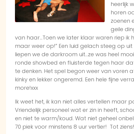
heerlijk
horen oo
zoenen e
geile di
van haar…Toen we later klaar waren riep ik he
maar weer op!” Een luid gelach steeg op ui
liepen we de darkroom uit…ze was heel mooi, 
ronde showbed en fluisterde tegen haar dat
te denken. Het spel begon weer van voren af a
kinky en lekker ongeremd. Een hele fijne verr
more!xxx
Ik weet het, ik kan niet alles vertellen maar 
Vriendelijk personeel wat er zin in heeft, sc
en niet te warm/koud. Wat niet geheel onbelan
70 piek voor minstens 8 uur vertier! Tot ziens