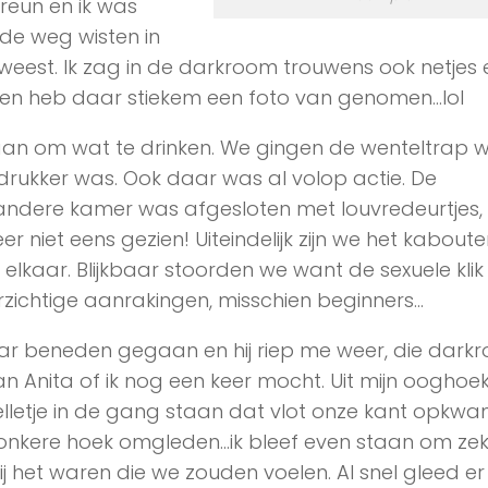
eun en ik was
de weg wisten in
weest. Ik zag in de darkroom trouwens ook netjes
n heb daar stiekem een foto van genomen…lol
an om wat te drinken. We gingen de wenteltrap 
 drukker was. Ook daar was al volop actie. De
andere kamer was afgesloten met louvredeurtjes,
niet eens gezien! Uiteindelijk zijn we het kabouter
elkaar. Blijkbaar stoorden we want de sexuele kli
orzichtige aanrakingen, misschien beginners…
r beneden gegaan en hij riep me weer, die darkr
n Anita of ik nog een keer mocht. Uit mijn ooghoe
telletje in de gang staan dat vlot onze kant opkw
nkere hoek omgleden…ik bleef even staan om zek
zij het waren die we zouden voelen. Al snel gleed e