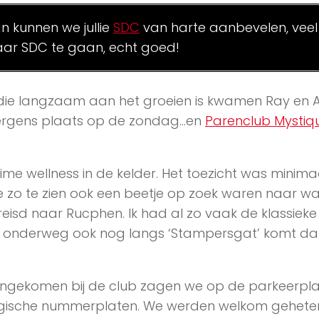
an kunnen we jullie
SDC
van harte aanbevelen, veel
ar SDC te gaan, echt goed!
 die langzaam aan het groeien is kwamen Ray en A
s ergens plaats op de zondag…en
Parenclub Mystiq
uime wellness in de kelder. Het toezicht was minima
e zo te zien ook een beetje op zoek waren naar wa
reisd naar Rucphen. Ik had al zo vaak de klassieke
an onderweg ook nog langs ‘Stampersgat’ komt d
gekomen bij de club zagen we op de parkeerpla
lgische nummerplaten. We werden welkom gehete