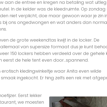
w aan de entree en kregen na betaling wat uitleg
eutel. In de kelder was de kleedruimte. Op zondag 
den niet verplicht, doe maar gewoon waar je zin in
s bij ons ongedwongen en wat anders dan norma
ons.
ven de grote weekendtas kwijt in de locker. De
n allemaal van supersize formaat dus je kunt behoor
eveer 150 lockers hebben verdeeld over de gehele k
en eerst de hele tent even door…spannend.
rotisch kledingwinkeltje waar Anita even wilde
t smaak ingekocht. Er hing zelfs een rek met afgepr
efijzer. Eerst lekker
staurant, we moesten