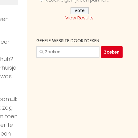
View Results
 een
GEHELE WEBSITE DOORZOEKEN
weer
Zoeken
naar:
 huh?
huisje
k was
oom…ik
k zag
am toen
er te
r een