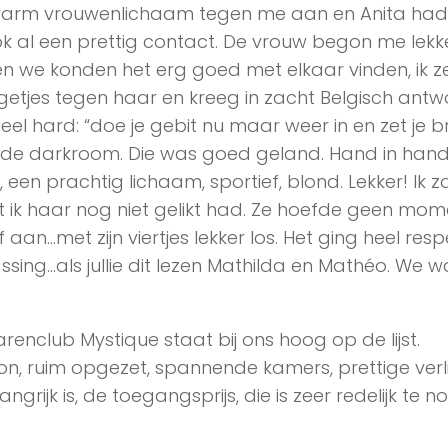
 warm vrouwenlichaam tegen me aan en Anita had
k al een prettig contact. De vrouw begon me lekk
n we konden het erg goed met elkaar vinden, ik z
ngetjes tegen haar en kreeg in zacht Belgisch ant
el hard: “doe je gebit nu maar weer in en zet je br
t de darkroom. Die was goed geland. Hand in han
een prachtig lichaam, sportief, blond. Lekker! Ik z
 ik haar nog niet gelikt had. Ze hoefde geen mom
an…met zijn viertjes lekker los. Het ging heel resp
assing…als jullie dit lezen Mathilda en Mathéo. We w
parenclub Mystique staat bij ons hoog op de lijst.
hoon, ruim opgezet, spannende kamers, prettige verl
grijk is, de toegangsprijs, die is zeer redelijk te 
!