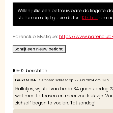
Willen jullie een betrouwbare datingsite d
stellen en altijd goeie dates!
Klik hier
om na
Parenclub Mystique:
https://www.parenclub-
10902 berichten.
Leukstel 34
uit
Arnhem
schreef op
22 juni 2024
om
09:12
Hallotjes, wij stel van beide 34 gaan zonda
wat mee te teasen en meer zou leuk zijn. Vor
zichzelf begon te voelen. Tot zondag!