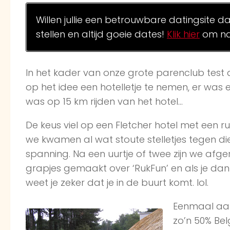
Willen jullie een betrouwbare datingsite d
stellen en altijd goeie dates!
Klik hier
om na
In het kader van onze grote parenclub test
op het idee een hotelletje te nemen, er wa
was op 15 km rijden van het hotel…
De keus viel op een Fletcher hotel met een r
we kwamen al wat stoute stelletjes tegen di
spanning. Na een uurtje of twee zijn we afge
grapjes gemaakt over ‘RukFun’ en als je d
weet je zeker dat je in de buurt komt. lol.
Eenmaal aan
zo’n 50% Be