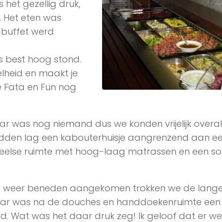
 het gezellig druk,
. Het eten was
buffet werd
es best hoog stond.
lheid en maakt je
e Fata en Fun nog
r was nog niemand dus we konden vrijelijk overal b
midden lag een kabouterhuisje aangrenzend aan e
eelse ruimte met hoog-laag matrassen en een so
 weer beneden aangekomen trokken we de lang
ar was na de douches en handdoekenruimte een f
 Wat was het daar druk zeg! Ik geloof dat er wel