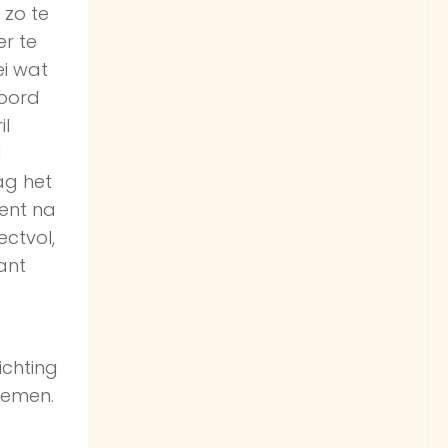
 zo te
er te
ei wat
woord
il
d
ag het
ent na
ectvol,
ant
ichting
noemen.