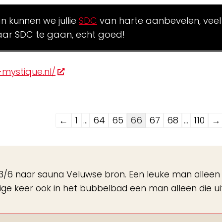
an kunnen we jullie
SDC
van harte aanbevelen, veel
ar SDC te gaan, echt goed!
mystique.nl/
Navigatie
←
1
...
64
65
66
67
68
...
110
→
door
de
gastenboek-
g 23/6 naar sauna Veluwse bron. Een leuke man allee
lijst
ige keer ook in het bubbelbad een man alleen die ui