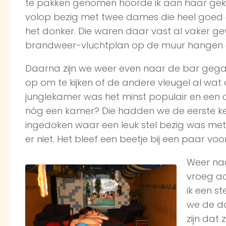
te pakken genomen hoorde ik aan haar gekr
volop bezig met twee dames die heel goed 
het donker. Die waren daar vast al vaker ge
brandweer-vluchtplan op de muur hangen e
Daarna zijn we weer even naar de bar gega
op om te kijken of de andere vleugel al wat
junglekamer was het minst populair en een 
nóg een kamer? Die hadden we de eerste keer 
ingedoken waar een leuk stel bezig was met 
er niet. Het bleef een beetje bij een paar vo
Weer naa
vroeg aa
ik een s
we de do
zijn dat 