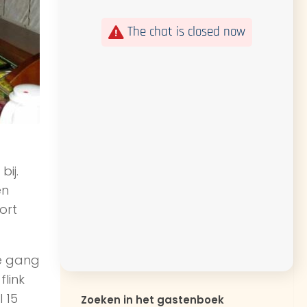
The chat is closed now
ij.
en
ort
e gang
link
 15
Zoeken in het gastenboek