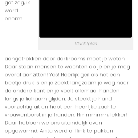
gat zag, ik
word
enorm
Vluchtplan
aangetrokken door darkrooms moet je weten.
Daar staan mensen te wachten op je en je mag
overal aanzitten! Yes! Heerlijk geil als het een
beetje druk is en je zoekt langzaam je weg naar
de andere kant en je voelt allemaal handen
langs je lichaam glijden. Je steekt je hand
voorzichtig uit en hebt een heerlijke zachte
vrouwenborst in je handen. Hmmmmm, lekker!
Daar hebben we ons uiteindelijk even
opgewarmd. Anita werd al flink te pakken