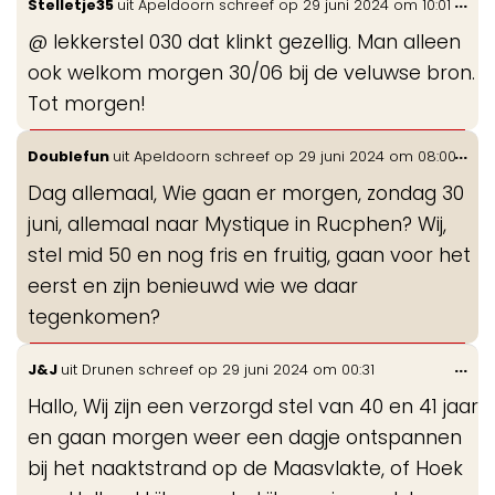
Wis
...
Stelletje35
uit
Apeldoorn
schreef op
29 juni 2024
om
10:01
de
@ lekkerstel 030 dat klinkt gezellig. Man alleen
me
ook welkom morgen 30/06 bij de veluwse bron.
Tot morgen!
Wis
...
Doublefun
uit
Apeldoorn
schreef op
29 juni 2024
om
08:00
de
Dag allemaal, Wie gaan er morgen, zondag 30
me
juni, allemaal naar Mystique in Rucphen? Wij,
stel mid 50 en nog fris en fruitig, gaan voor het
eerst en zijn benieuwd wie we daar
tegenkomen?
Wis
...
J&J
uit
Drunen
schreef op
29 juni 2024
om
00:31
de
Hallo, Wij zijn een verzorgd stel van 40 en 41 jaar
me
en gaan morgen weer een dagje ontspannen
bij het naaktstrand op de Maasvlakte, of Hoek