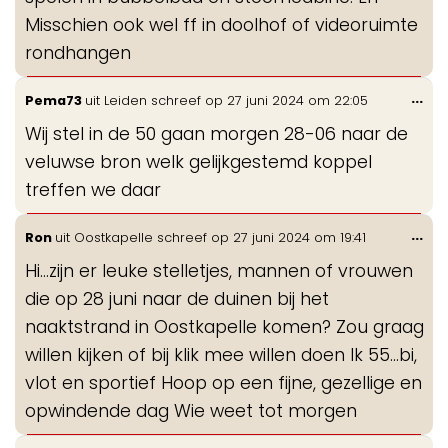
Misschien ook wel ff in doolhof of videoruimte
rondhangen
Wis
...
Pema73
uit
Leiden
schreef op
27 juni 2024
om
22:05
de
Wij stel in de 50 gaan morgen 28-06 naar de
me
veluwse bron welk gelijkgestemd koppel
treffen we daar
Wis
...
Ron
uit
Oostkapelle
schreef op
27 juni 2024
om
19:41
de
Hi...zijn er leuke stelletjes, mannen of vrouwen
me
die op 28 juni naar de duinen bij het
naaktstrand in Oostkapelle komen? Zou graag
willen kijken of bij klik mee willen doen Ik 55...bi,
vlot en sportief Hoop op een fijne, gezellige en
opwindende dag Wie weet tot morgen