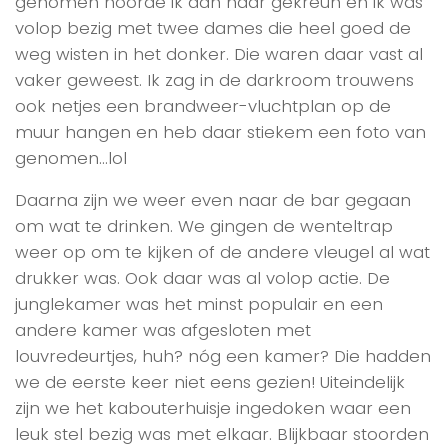
genomen hoorde ik aan haar gekreun en ik was
volop bezig met twee dames die heel goed de
weg wisten in het donker. Die waren daar vast al
vaker geweest. Ik zag in de darkroom trouwens
ook netjes een brandweer-vluchtplan op de
muur hangen en heb daar stiekem een foto van
genomen…lol
Daarna zijn we weer even naar de bar gegaan
om wat te drinken. We gingen de wenteltrap
weer op om te kijken of de andere vleugel al wat
drukker was. Ook daar was al volop actie. De
junglekamer was het minst populair en een
andere kamer was afgesloten met
louvredeurtjes, huh? nóg een kamer? Die hadden
we de eerste keer niet eens gezien! Uiteindelijk
zijn we het kabouterhuisje ingedoken waar een
leuk stel bezig was met elkaar. Blijkbaar stoorden