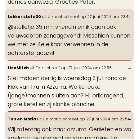
dames aanwezig. Groetjes Peter.
Wis
...
Lekker stel o30
uit
Utrecht
schreef op
27 juni 2024
om
23:44
de
@stelletje 35 m’n vriendin en ik gaan ook
me
veluwsebron zondagavond! Misschien kunnen
we met ze 4e elkaar verwennen in de
achterste jacuzzi!
Wis
...
LisaMitch
uit
Ede
schreef op
27 juni 2024
om
22:56
de
Stel midden dertig is woensdag 3 juli rond de
me
klok van 17u in Azzurra. Welke leuke
(jonge)mannen sluiten aan? Hij brildragend,
grote kerel en zij slanke blondine.
Wis
...
Ton en Maria
uit
Helmond
schreef op
27 juni 2024
om
22:54
de
Wij zaterdag ook naar azzurra. Genieten en wa
me
spelen in bubbelbad en stoomcabine. En