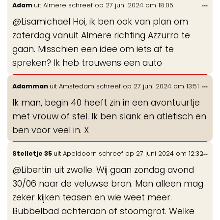
Wis
...
Adam
uit
Almere
schreef op
27 juni 2024
om
18:05
de
@Lisamichael Hoi, ik ben ook van plan om
me
zaterdag vanuit Almere richting Azzurra te
gaan. Misschien een idee om iets af te
spreken? Ik heb trouwens een auto
Wis
...
Adamman
uit
Amstedam
schreef op
27 juni 2024
om
13:51
de
Ik man, begin 40 heeft zin in een avontuurtje
me
met vrouw of stel. Ik ben slank en atletisch en
ben voor veel in. X
Wis
...
Stelletje 35
uit
Apeldoorn
schreef op
27 juni 2024
om
12:32
de
@Libertin uit zwolle. Wij gaan zondag avond
me
30/06 naar de veluwse bron. Man alleen mag
zeker kijken teasen en wie weet meer.
Bubbelbad achteraan of stoomgrot. Welke