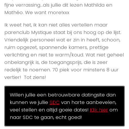
fijne verrassing…als jullie dit lezen Mathilda en
Mathéo. We want more!xxx
Ik weet het, ik kan niet alles vertellen maar
parenclub Mystique staat bij ons hoog op de lijst.
Vriendelijk personeel wat er zin in heeft, schoon,
ruim opgezet, spannende kamers, prettige
verlichting en niet te warm/koud. Wat niet geheel
onbelangrijk is, de toegangsprijs, die is zeer
redelijk te noemen. 70 piek voor minstens 8 uur
vertier! Tot ziens!
Willen jullie een betrouwbare datingsite dan
kunnen we jullie
SDC
van harte aanbevelen,
veel stellen en altijd goeie dates!
Klik hier
om
naar SDC te gaan, echt goed!