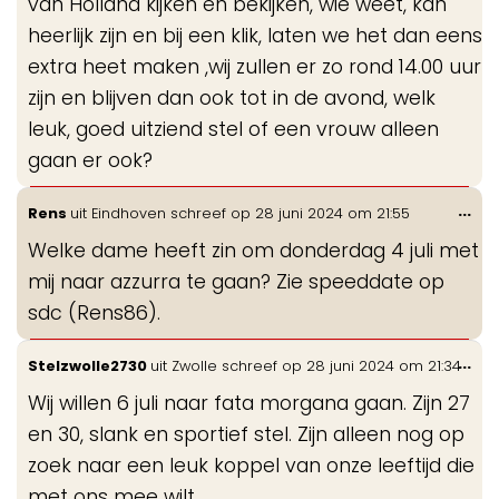
van Holland kijken en bekijken, wie weet, kan
heerlijk zijn en bij een klik, laten we het dan eens
extra heet maken ,wij zullen er zo rond 14.00 uur
zijn en blijven dan ook tot in de avond, welk
leuk, goed uitziend stel of een vrouw alleen
gaan er ook?
Wis
...
Rens
uit
Eindhoven
schreef op
28 juni 2024
om
21:55
de
Welke dame heeft zin om donderdag 4 juli met
me
mij naar azzurra te gaan? Zie speeddate op
sdc (Rens86).
Wis
...
Stelzwolle2730
uit
Zwolle
schreef op
28 juni 2024
om
21:34
de
Wij willen 6 juli naar fata morgana gaan. Zijn 27
me
en 30, slank en sportief stel. Zijn alleen nog op
zoek naar een leuk koppel van onze leeftijd die
met ons mee wilt