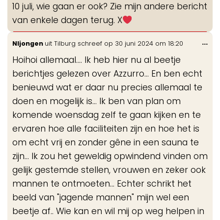
10 juli, wie gaan er ook? Zie mijn andere bericht
me
van enkele dagen terug. X
Wis
...
Nljongen
uit
Tilburg
schreef op
30 juni 2024
om
18:20
de
Hoihoi allemaal.... Ik heb hier nu al beetje
me
berichtjes gelezen over Azzurro... En ben echt
benieuwd wat er daar nu precies allemaal te
doen en mogelijk is... Ik ben van plan om
komende woensdag zelf te gaan kijken en te
ervaren hoe alle faciliteiten zijn en hoe het is
om echt vrij en zonder gêne in een sauna te
zijn... Ik zou het geweldig opwindend vinden om
gelijk gestemde stellen, vrouwen en zeker ook
mannen te ontmoeten... Echter schrikt het
beeld van "jagende mannen" mijn wel een
beetje af.. Wie kan en wil mij op weg helpen in