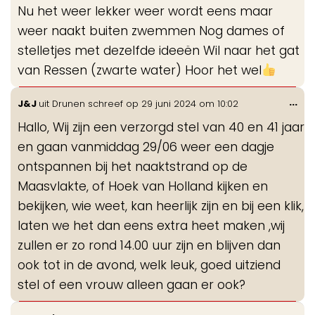
de
Nu het weer lekker weer wordt eens maar
me
weer naakt buiten zwemmen Nog dames of
stelletjes met dezelfde ideeën Wil naar het gat
van Ressen (zwarte water) Hoor het wel
Wis
...
J&J
uit
Drunen
schreef op
29 juni 2024
om
10:02
de
Hallo, Wij zijn een verzorgd stel van 40 en 41 jaar
me
en gaan vanmiddag 29/06 weer een dagje
ontspannen bij het naaktstrand op de
Maasvlakte, of Hoek van Holland kijken en
bekijken, wie weet, kan heerlijk zijn en bij een klik,
laten we het dan eens extra heet maken ,wij
zullen er zo rond 14.00 uur zijn en blijven dan
ook tot in de avond, welk leuk, goed uitziend
stel of een vrouw alleen gaan er ook?