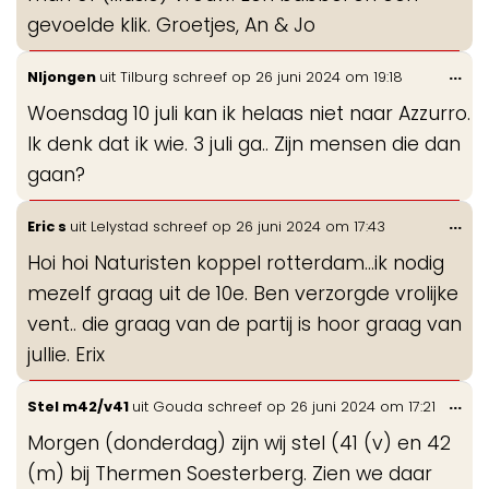
gevoelde klik. Groetjes, An & Jo
Wis
...
Nljongen
uit
Tilburg
schreef op
26 juni 2024
om
19:18
de
Woensdag 10 juli kan ik helaas niet naar Azzurro.
me
Ik denk dat ik wie. 3 juli ga.. Zijn mensen die dan
gaan?
Wis
...
Eric s
uit
Lelystad
schreef op
26 juni 2024
om
17:43
de
Hoi hoi Naturisten koppel rotterdam...ik nodig
me
mezelf graag uit de 10e. Ben verzorgde vrolijke
vent.. die graag van de partij is hoor graag van
jullie. Erix
Wis
...
Stel m42/v41
uit
Gouda
schreef op
26 juni 2024
om
17:21
de
Morgen (donderdag) zijn wij stel (41 (v) en 42
me
(m) bij Thermen Soesterberg. Zien we daar