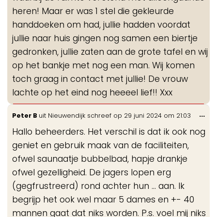
heren! Maar er was 1 stel die gekleurde
handdoeken om had, jullie hadden voordat
jullie naar huis gingen nog samen een biertje
gedronken, jullie zaten aan de grote tafel en wij
op het bankje met nog een man. Wij komen
toch graag in contact met jullie! De vrouw
lachte op het eind nog heeeel lief!! Xxx
Wis
...
Peter B
uit
Nieuwendijk
schreef op
29 juni 2024
om
21:03
de
Hallo beheerders. Het verschil is dat ik ook nog
me
geniet en gebruik maak van de faciliteiten,
ofwel saunaatje bubbelbad, hapje drankje
ofwel gezelligheid. De jagers lopen erg
(gegfrustreerd) rond achter hun ... aan. Ik
begrijp het ook wel maar 5 dames en +- 40
mannen gaat dat niks worden. P.s. voel mij niks