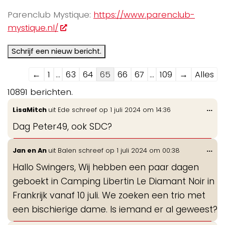
Parenclub Mystique:
https://www.parenclub-
mystique.nl/
Navigatie
←
1
...
63
64
65
66
67
...
109
→
Alles
door
10891 berichten.
de
Wis
...
LisaMitch
uit
Ede
schreef op
1 juli 2024
om
14:36
gastenboek-
de
lijst
Dag Peter49, ook SDC?
me
Wis
...
Jan en An
uit
Balen
schreef op
1 juli 2024
om
00:38
de
Hallo Swingers, Wij hebben een paar dagen
me
geboekt in Camping Libertin Le Diamant Noir in
Frankrijk vanaf 10 juli. We zoeken een trio met
een bischierige dame. Is iemand er al geweest?