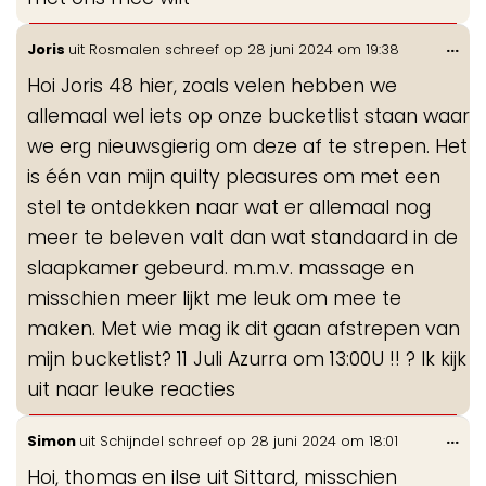
Wis
...
Joris
uit
Rosmalen
schreef op
28 juni 2024
om
19:38
de
Hoi Joris 48 hier, zoals velen hebben we
me
allemaal wel iets op onze bucketlist staan waar
we erg nieuwsgierig om deze af te strepen. Het
is één van mijn quilty pleasures om met een
stel te ontdekken naar wat er allemaal nog
meer te beleven valt dan wat standaard in de
slaapkamer gebeurd. m.m.v. massage en
misschien meer lijkt me leuk om mee te
maken. Met wie mag ik dit gaan afstrepen van
mijn bucketlist? 11 Juli Azurra om 13:00U !! ? Ik kijk
uit naar leuke reacties
Wis
...
Simon
uit
Schijndel
schreef op
28 juni 2024
om
18:01
de
Hoi, thomas en ilse uit Sittard, misschien
me