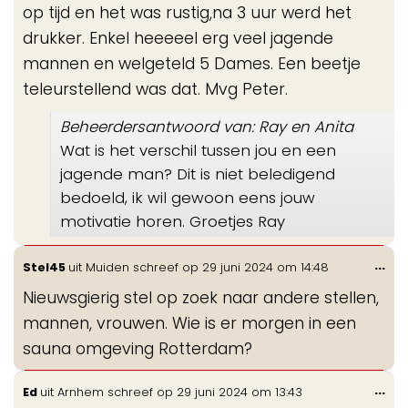
op tijd en het was rustig,na 3 uur werd het
drukker. Enkel heeeeel erg veel jagende
mannen en welgeteld 5 Dames. Een beetje
teleurstellend was dat. Mvg Peter.
Beheerdersantwoord van: Ray en Anita
Wat is het verschil tussen jou en een
jagende man? Dit is niet beledigend
bedoeld, ik wil gewoon eens jouw
motivatie horen. Groetjes Ray
Wis
...
Stel45
uit
Muiden
schreef op
29 juni 2024
om
14:48
de
Nieuwsgierig stel op zoek naar andere stellen,
me
mannen, vrouwen. Wie is er morgen in een
sauna omgeving Rotterdam?
Wis
...
Ed
uit
Arnhem
schreef op
29 juni 2024
om
13:43