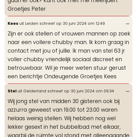
gaan er ook? Kunt ook met me meerijden.
Groetjes Peter
Wis
...
Kees
uit
Leiden
schreef op
30 juni 2024
om
12:49
de
Zijn er ook stellen of vrouwen mannen op zoek
me
naar een vollere chubby man. Ik kom graag in
contact met jou of jullie. Ik man van stel 63 jr
voller chubby vriendelijk sociaal discreet en
betrouwbaar. Wil je meer weten stuur gerust
een berichtje Ondeugende Groetjes Kees
Wis
...
Stel
uit
Gelderland
schreef op
30 juni 2024
om
09:34
de
Wij jong stel van midden 30 gisteren ook bij
me
azzurra geweest van 19.00 tot 23.00 waren
helaas weinig stellen. Wij hebben nog wel
lekker gesext in het bubbelbad met elkaar,
waarbij de ruimte vol stond met alleengaande