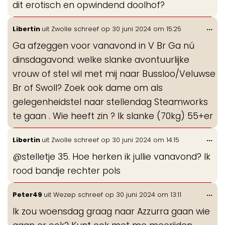
dit erotisch en opwindend doolhof?
Wis
...
Libertin
uit
Zwolle
schreef op
30 juni 2024
om
15:25
de
Ga afzeggen voor vanavond in V Br Ga nú
me
dinsdagavond: welke slanke avontuurlijke
vrouw of stel wil met mij naar Bussloo/Veluwse
Br of Swoll? Zoek ook dame om als
gelegenheidstel naar stellendag Steamworks
te gaan . Wie heeft zin ? Ik slanke (70kg) 55+er
Wis
...
Libertin
uit
Zwolle
schreef op
30 juni 2024
om
14:15
de
@stelletje 35. Hoe herken ik jullie vanavond? Ik
me
rood bandje rechter pols
Wis
...
Peter49
uit
Wezep
schreef op
30 juni 2024
om
13:11
de
Ik zou woensdag graag naar Azzurra gaan wie
me