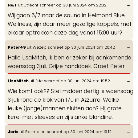
Wis
...
H&T
uit
Utrecht
schreef op
30 juni 2024
om
22:32
de
Wij gaan 5/7 naar de sauna in Helmond Blue
me
Wellness, zijn daar meer gezellige koppels, met
elkaar optrekken deze dag vanaf 15:00 uur?
Wis
...
Peter49
uit
Wezep
schreef op
30 juni 2024
om
20:42
de
Hallo LisaMitch, ik ben er zeker bij aankomende
me
woensdag 3juli. Grijze handdoek. Groet Peter
Wis
...
LisaMitch
uit
Ede
schreef op
30 juni 2024
om
19:52
de
Wie komt ook?? Stel midden dertig is woensdag
me
3 juli rond de klok van 17u in Azzurra. Welke
leuke (jonge)mannen sluiten aan? Hij grote
kerel met sleeves en zij slanke blondine.
Wis
...
Joris
uit
Rosmalen
schreef op
30 juni 2024
om
19:12
de