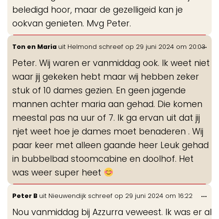
beledigd hoor, maar de gezelligeid kan je
ookvan genieten. Mvg Peter.
Wis
...
Ton en Maria
uit
Helmond
schreef op
29 juni 2024
om
20:03
de
Peter. Wij waren er vanmiddag ook. Ik weet niet
me
waar jij gekeken hebt maar wij hebben zeker
stuk of 10 dames gezien. En geen jagende
mannen achter maria aan gehad. Die komen
meestal pas na uur of 7. Ik ga ervan uit dat jij
njet weet hoe je dames moet benaderen . Wij
paar keer met alleen gaande heer Leuk gehad
in bubbelbad stoomcabine en doolhof. Het
was weer super heet
Wis
...
Peter B
uit
Nieuwendijk
schreef op
29 juni 2024
om
16:22
de
Nou vanmiddag bij Azzurra veweest. Ik was er al
me