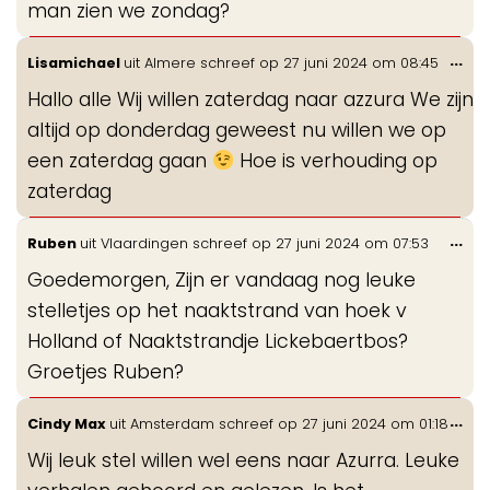
man zien we zondag?
Wis
...
Lisamichael
uit
Almere
schreef op
27 juni 2024
om
08:45
de
Hallo alle Wij willen zaterdag naar azzura We zijn
me
altijd op donderdag geweest nu willen we op
een zaterdag gaan
Hoe is verhouding op
zaterdag
Wis
...
Ruben
uit
Vlaardingen
schreef op
27 juni 2024
om
07:53
de
Goedemorgen, Zijn er vandaag nog leuke
me
stelletjes op het naaktstrand van hoek v
Holland of Naaktstrandje Lickebaertbos?
Groetjes Ruben?
Wis
...
Cindy Max
uit
Amsterdam
schreef op
27 juni 2024
om
01:18
de
Wij leuk stel willen wel eens naar Azurra. Leuke
me