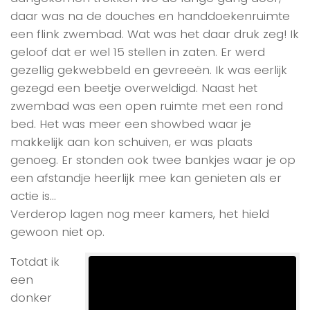
daar was na de douches en handdoekenruimte
een flink zwembad. Wat was het daar druk zeg! Ik
geloof dat er wel 15 stellen in zaten. Er werd
gezellig gekwebbeld en gevreeën. Ik was eerlijk
gezegd een beetje overweldigd. Naast het
zwembad was een open ruimte met een rond
bed. Het was meer een showbed waar je
makkelijk aan kon schuiven, er was plaats
genoeg. Er stonden ook twee bankjes waar je op
een afstandje heerlijk mee kan genieten als er
actie is…
Verderop lagen nog meer kamers, het hield
gewoon niet op.
Totdat ik
een
donker