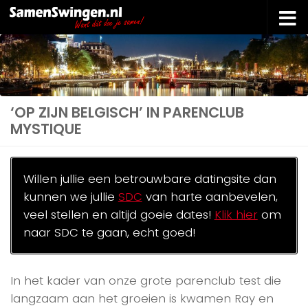
Doorgaan naar inhoud
‘OP ZIJN BELGISCH’ IN PARENCLUB
MYSTIQUE
Willen jullie een betrouwbare datingsite dan
kunnen we jullie
SDC
van harte aanbevelen,
veel stellen en altijd goeie dates!
Klik hier
om
naar SDC te gaan, echt goed!
In het kader van onze grote parenclub test die
langzaam aan het groeien is kwamen Ray en