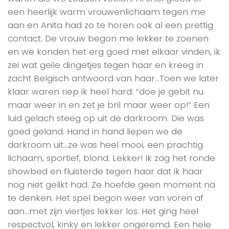
een heerlijk warm vrouwenlichaam tegen me
aan en Anita had zo te horen ook al een prettig
contact. De vrouw begon me lekker te zoenen
en we konden het erg goed met elkaar vinden, ik
zei wat geile dingetjes tegen haar en kreeg in
zacht Belgisch antwoord van haar…Toen we later
klaar waren riep ik heel hard: “doe je gebit nu
maar weer in en zet je bril maar weer op!” Een
luid gelach steeg op uit de darkroom. Die was
goed geland. Hand in hand liepen we de
darkroom uit…ze was heel mooi, een prachtig
lichaam, sportief, blond. Lekker! Ik zag het ronde
showbed en fluisterde tegen haar dat ik haar
nog niet gelikt had. Ze hoefde geen moment na
te denken. Het spel begon weer van voren af
aan…met zijn viertjes lekker los. Het ging heel
respectvol, kinky en lekker ongeremd. Een hele