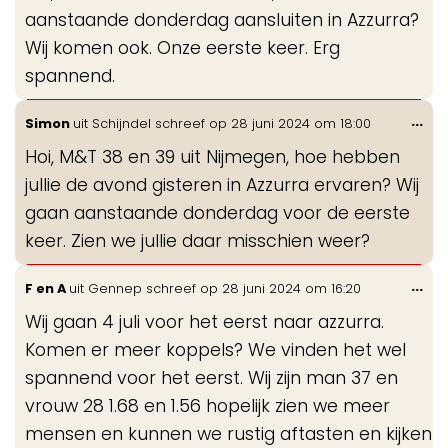
aanstaande donderdag aansluiten in Azzurra?
Wij komen ook. Onze eerste keer. Erg
spannend.
Wis
...
Simon
uit
Schijndel
schreef op
28 juni 2024
om
18:00
de
Hoi, M&T 38 en 39 uit Nijmegen, hoe hebben
me
jullie de avond gisteren in Azzurra ervaren? Wij
gaan aanstaande donderdag voor de eerste
keer. Zien we jullie daar misschien weer?
Wis
...
F en A
uit
Gennep
schreef op
28 juni 2024
om
16:20
de
Wij gaan 4 juli voor het eerst naar azzurra.
me
Komen er meer koppels? We vinden het wel
spannend voor het eerst. Wij zijn man 37 en
vrouw 28 1.68 en 1.56 hopelijk zien we meer
mensen en kunnen we rustig aftasten en kijken