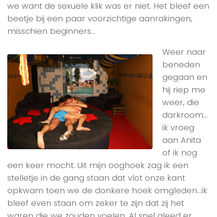
we want de sexuele klik was er niet. Het bleef een
beetje bij een paar voorzichtige aanrakingen,
misschien beginners…
Weer naar
beneden
gegaan en
hij riep me
weer, die
darkroom…
ik vroeg
aan Anita
of ik nog
een keer mocht. Uit mijn ooghoek zag ik een
stelletje in de gang staan dat vlot onze kant
opkwam toen we de donkere hoek omgleden…ik
bleef even staan om zeker te zijn dat zij het
waren die we zouden voelen. Al snel gleed er