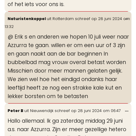
of het iets voor ons is.
Wis
...
Naturistenkoppel
uit
Rotterdam
schreef op
28 juni 2024
om
de
13:32
me
@ Erik s en anderen we hopen 10 juli weer naar
Azzurra te gaan. willen er om een uur of 3 zijn
en gaan naakt aan de bar beginnen In
bubbelbad mag vrouw overal betast worden
Misschien door meer mannen gelaten gelijk.
We zien wel hoe het eindigd ondanks haar
leeftijd heeft ze nog een strakke kale kut en
lekker borsten om te betasten
Wis
...
Peter B
uit
Nieuwendijk
schreef op
28 juni 2024
om
06:47
de
Hallo allemaal. Ik ga zaterdag middag 29 juni
me
a.s. naar Azzurra. Zijn er meer gezellige hetero