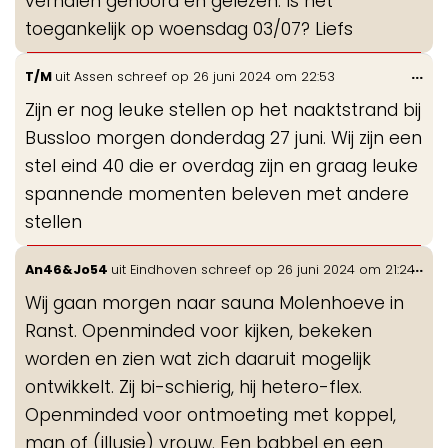
verhalen gehoord en gelezen. Is het
toegankelijk op woensdag 03/07? Liefs
Wis
...
T/M
uit
Assen
schreef op
26 juni 2024
om
22:53
de
Zijn er nog leuke stellen op het naaktstrand bij
me
Bussloo morgen donderdag 27 juni. Wij zijn een
stel eind 40 die er overdag zijn en graag leuke
spannende momenten beleven met andere
stellen
Wis
...
An46&Jo54
uit
Eindhoven
schreef op
26 juni 2024
om
21:24
de
Wij gaan morgen naar sauna Molenhoeve in
me
Ranst. Openminded voor kijken, bekeken
worden en zien wat zich daaruit mogelijk
ontwikkelt. Zij bi-schierig, hij hetero-flex.
Openminded voor ontmoeting met koppel,
man of (illusie) vrouw. Een babbel en een