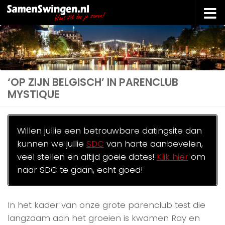
Doorgaan naar inhoud
‘OP ZIJN BELGISCH’ IN PARENCLUB
MYSTIQUE
Willen jullie een betrouwbare datingsite dan
kunnen we jullie
SDC
van harte aanbevelen,
veel stellen en altijd goeie dates!
Klik hier
om
naar SDC te gaan, echt goed!
In het kader van onze grote parenclub test die
langzaam aan het groeien is kwamen Ray en