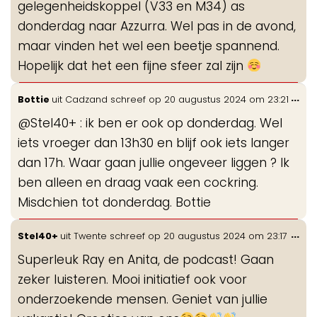
gelegenheidskoppel (V33 en M34) as
donderdag naar Azzurra. Wel pas in de avond,
maar vinden het wel een beetje spannend.
Hopelijk dat het een fijne sfeer zal zijn
Wis
...
Bottie
uit
Cadzand
schreef op
20 augustus 2024
om
23:21
de
@Stel40+ : ik ben er ook op donderdag. Wel
me
iets vroeger dan 13h30 en blijf ook iets langer
dan 17h. Waar gaan jullie ongeveer liggen ? Ik
ben alleen en draag vaak een cockring.
Misdchien tot donderdag. Bottie
Wis
...
Stel40+
uit
Twente
schreef op
20 augustus 2024
om
23:17
de
Superleuk Ray en Anita, de podcast! Gaan
me
zeker luisteren. Mooi initiatief ook voor
onderzoekende mensen. Geniet van jullie