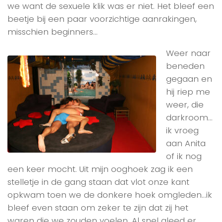
we want de sexuele klik was er niet. Het bleef een
beetje bij een paar voorzichtige aanrakingen,
misschien beginners…
Weer naar
beneden
gegaan en
hij riep me
weer, die
darkroom…
ik vroeg
aan Anita
of ik nog
een keer mocht. Uit mijn ooghoek zag ik een
stelletje in de gang staan dat vlot onze kant
opkwam toen we de donkere hoek omgleden…ik
bleef even staan om zeker te zijn dat zij het
waren die we zouden voelen. Al snel gleed er