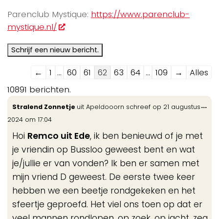
Parenclub Mystique:
https://www.parenclub-
mystique.nl/
Navigatie
←
1
...
60
61
62
63
64
...
109
→
Alles
door
10891 berichten.
de
Wis
...
Stralend Zonnetje
uit
Apeldooorn
schreef op
21 augustus
gastenboek-
de
2024
om
17:04
lijst
me
Hoi
Remco uit Ede
, ik ben benieuwd of je met
je vriendin op Bussloo geweest bent en wat
je/jullie er van vonden? Ik ben er samen met
mijn vriend D geweest. De eerste twee keer
hebben we een beetje rondgekeken en het
sfeertje geproefd. Het viel ons toen op dat er
veel mannen rondlopen, op zoek, op jacht, zeg