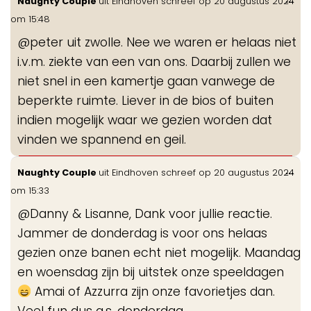
Naughty Couple
uit
Eindhoven
schreef op
20 augustus 2024
de
om
15:48
me
@peter uit zwolle. Nee we waren er helaas niet
i.v.m. ziekte van een van ons. Daarbij zullen we
niet snel in een kamertje gaan vanwege de
beperkte ruimte. Liever in de bios of buiten
indien mogelijk waar we gezien worden dat
vinden we spannend en geil.
Wis
...
Naughty Couple
uit
Eindhoven
schreef op
20 augustus 2024
de
om
15:33
me
@Danny & Lisanne, Dank voor jullie reactie.
Jammer de donderdag is voor ons helaas
gezien onze banen echt niet mogelijk. Maandag
en woensdag zijn bij uitstek onze speeldagen
Amai of Azzurra zijn onze favorietjes dan.