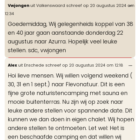
Wis
...
Vwjongen
uit
Valkenswaard
schreef op
20 augustus 2024
om
de
12:34
me
Goedemiddag, Wij gelegenheids koppel van 38
en 40 jaar gaan aanstaande donderdag 22
augustus naar Azurra. Hopelijk veel leuke
stellen. sdc, vwjongen
Wis
...
Alex
uit
Enschede
schreef op
20 augustus 2024
om
12:18
de
Hoi lieve mensen. Wij willen volgend weekend (
me
30, 31 en 1 sept.) naar Flevonatuur. Dit is een
fijne grote naturistencamping met sauna en
mooie buitenterras. Nu zijn wij op zoek naar
leuke andere stellen voor spannende date. Dit
kunnen we dan doen in eigen chalet. Wij hopen
andere stellen te ontmoeten. Let wel: Het is
een beschaafde camping en dat willen wij