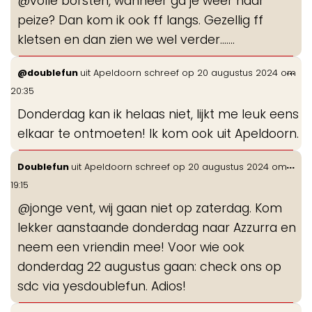
@volle borsten, wanneer ga je weer naar
me
peize? Dan kom ik ook ff langs. Gezellig ff
kletsen en dan zien we wel verder…….
Wis
...
@doublefun
uit
Apeldoorn
schreef op
20 augustus 2024
om
de
20:35
me
Donderdag kan ik helaas niet, lijkt me leuk eens
elkaar te ontmoeten! Ik kom ook uit Apeldoorn.
Wis
...
Doublefun
uit
Apeldoorn
schreef op
20 augustus 2024
om
de
19:15
me
@jonge vent, wij gaan niet op zaterdag. Kom
lekker aanstaande donderdag naar Azzurra en
neem een vriendin mee! Voor wie ook
donderdag 22 augustus gaan: check ons op
sdc via yesdoublefun. Adios!