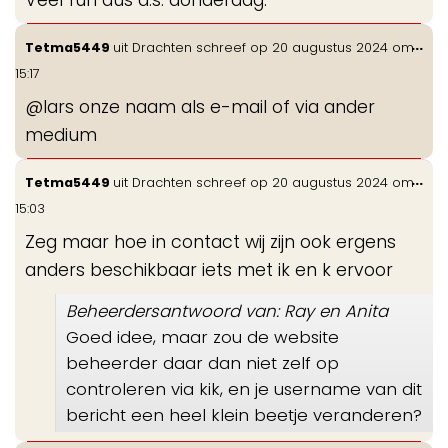
Veel fun dus a.s. donderdag.
Wis
...
Tetma5449
uit
Drachten
schreef op
20 augustus 2024
om
de
15:17
me
@lars onze naam als e-mail of via ander
medium
Wis
...
Tetma5449
uit
Drachten
schreef op
20 augustus 2024
om
de
15:03
me
Zeg maar hoe in contact wij zijn ook ergens
anders beschikbaar iets met ik en k ervoor
Beheerdersantwoord van: Ray en Anita
Goed idee, maar zou de website
beheerder daar dan niet zelf op
controleren via kik, en je username van dit
bericht een heel klein beetje veranderen?