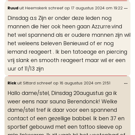
Wis
...
Ruud
uit
Heemskerk
schreef op
17 augustus 2024
om
19:22
de
Dinsdag a.s Zijn er onder deze leden nog
me
mannen die hier ook heen gaan Azzurre.vind
het wel spannend als er oudere mannen zijn wil
het weleens beleven Benieuwd of er nog
iemand reageert . Ik ben tatoeage en piercing
vrij slank en smooth reageert maar wil er een
uur of 11/13 zijn
Wis
...
Rick
uit
Sittard
schreef op
16 augustus 2024
om
21:51
de
Hallo dame/stel, Dinsdag 20augustus ga ik
me
weer eens naar sauna Berendonck! Welke
dame/stel tref ik daar voor een spannend
contact of een gezellige babbel. Ik ben 37 en
sportief gebouwd met een tattoo sleeve op