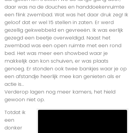
daar was na de douches en handdoekenruimte
een flink zwembad. Wat was het daar druk zeg! Ik
geloof dat er wel 15 stellen in zaten. Er werd
gezellig gekwebbeld en gevreeën. Ik was eerlijk
gezegd een beetje overweldigd. Naast het
zwembad was een open ruimte met een rond
bed. Het was meer een showbed waar je
makkelijk aan kon schuiven, er was plaats
genoeg. Er stonden ook twee bankjes waar je op
een afstandje heerlijk mee kan genieten als er
actie is…
Verderop lagen nog meer kamers, het hield
gewoon niet op.
Totdat ik
een
donker