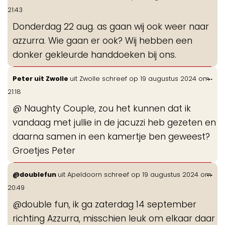
de
21:43
me
Donderdag 22 aug. as gaan wij ook weer naar
azzurra. Wie gaan er ook? Wij hebben een
donker gekleurde handdoeken bij ons.
Wis
...
Peter uit Zwolle
uit
Zwolle
schreef op
19 augustus 2024
om
de
21:18
me
@ Naughty Couple, zou het kunnen dat ik
vandaag met jullie in de jacuzzi heb gezeten en
daarna samen in een kamertje ben geweest?
Groetjes Peter
Wis
...
@doublefun
uit
Apeldoorn
schreef op
19 augustus 2024
om
de
20:49
me
@double fun, ik ga zaterdag 14 september
richting Azzurra, misschien leuk om elkaar daar