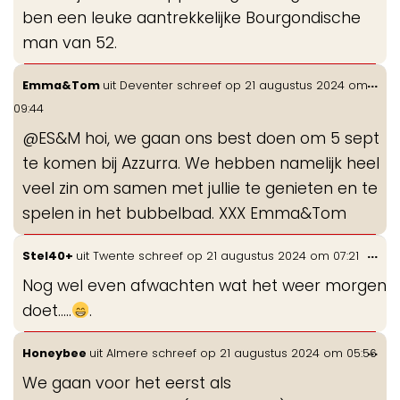
ben een leuke aantrekkelijke Bourgondische
man van 52.
Wis
...
Emma&Tom
uit
Deventer
schreef op
21 augustus 2024
om
de
09:44
me
@ES&M hoi, we gaan ons best doen om 5 sept
te komen bij Azzurra. We hebben namelijk heel
veel zin om samen met jullie te genieten en te
spelen in het bubbelbad. XXX Emma&Tom
Wis
...
Stel40+
uit
Twente
schreef op
21 augustus 2024
om
07:21
de
Nog wel even afwachten wat het weer morgen
me
doet.....
.
Wis
...
Honeybee
uit
Almere
schreef op
21 augustus 2024
om
05:56
de
We gaan voor het eerst als
me