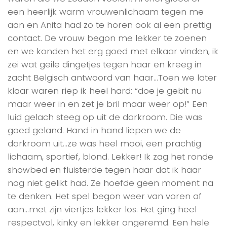
een heerlijk warm vrouwenlichaam tegen me
aan en Anita had zo te horen ook al een prettig
contact. De vrouw begon me lekker te zoenen
en we konden het erg goed met elkaar vinden, ik
zei wat geile dingetjes tegen haar en kreeg in
zacht Belgisch antwoord van haar…Toen we later
klaar waren riep ik heel hard: “doe je gebit nu
maar weer in en zet je bril maar weer op!” Een
luid gelach steeg op uit de darkroom. Die was
goed geland. Hand in hand liepen we de
darkroom uit…ze was heel mooi, een prachtig
lichaam, sportief, blond. Lekker! Ik zag het ronde
showbed en fluisterde tegen haar dat ik haar
nog niet gelikt had. Ze hoefde geen moment na
te denken. Het spel begon weer van voren af
aan…met zijn viertjes lekker los. Het ging heel
respectvol, kinky en lekker ongeremd. Een hele