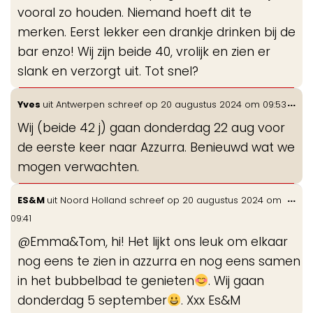
vooral zo houden. Niemand hoeft dit te
merken. Eerst lekker een drankje drinken bij de
bar enzo! Wij zijn beide 40, vrolijk en zien er
slank en verzorgt uit. Tot snel?
Wis
...
Yves
uit
Antwerpen
schreef op
20 augustus 2024
om
09:53
de
Wij (beide 42 j) gaan donderdag 22 aug voor
me
de eerste keer naar Azzurra. Benieuwd wat we
mogen verwachten.
Wis
...
ES&M
uit
Noord Holland
schreef op
20 augustus 2024
om
de
09:41
me
@Emma&Tom, hi! Het lijkt ons leuk om elkaar
nog eens te zien in azzurra en nog eens samen
in het bubbelbad te genieten
. Wij gaan
donderdag 5 september
. Xxx Es&M