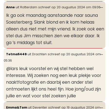
Wis
...
Anne
uit
Rotterdam
schreef op
20 augustus 2024
om
09:06
de
Ik ga ook maandag aanstaande naar sauna
me
Soesterberg. Slank blond en ik kom helaas
alleen dus niet met mijn vriend. Ik zoek ook een
stel dus Jim misschien zien we elkaar daar. Ik
ga ‘s middags tot sluit.
Wis
...
Tetma5449
uit
Drachten
schreef op
20 augustus 2024
om
de
05:36
me
@lars leuk voorstel en wij stel hebben wel
interesse. Wij zoeken nog een leuk plekje voor
naaktfotografie en daarbij een ander stel
ontmoeten lijkt ons heel fijn. Hoe jong/oud zijn
jullie en wat voor stel zoeken jullie
Wis
...
Emma&Tom
uit
Deventer
schreef op
19 augustus 2024
om