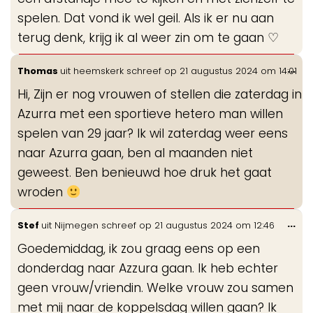
spelen. Dat vond ik wel geil. Als ik er nu aan
terug denk, krijg ik al weer zin om te gaan ♡
Wis
...
Thomas
uit
heemskerk
schreef op
21 augustus 2024
om
14:01
de
Hi, Zijn er nog vrouwen of stellen die zaterdag in
me
Azurra met een sportieve hetero man willen
spelen van 29 jaar? Ik wil zaterdag weer eens
naar Azurra gaan, ben al maanden niet
geweest. Ben benieuwd hoe druk het gaat
wroden
Wis
...
Stef
uit
Nijmegen
schreef op
21 augustus 2024
om
12:46
de
Goedemiddag, ik zou graag eens op een
me
donderdag naar Azzura gaan. Ik heb echter
geen vrouw/vriendin. Welke vrouw zou samen
met mij naar de koppelsdag willen gaan? Ik