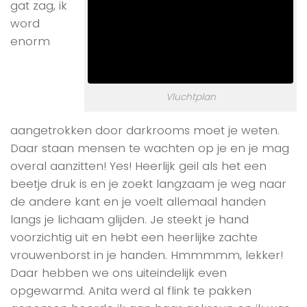
gat zag, ik
word
enorm
Vluchtplan
aangetrokken door darkrooms moet je weten.
Daar staan mensen te wachten op je en je mag
overal aanzitten! Yes! Heerlijk geil als het een
beetje druk is en je zoekt langzaam je weg naar
de andere kant en je voelt allemaal handen
langs je lichaam glijden. Je steekt je hand
voorzichtig uit en hebt een heerlijke zachte
vrouwenborst in je handen. Hmmmmm, lekker!
Daar hebben we ons uiteindelijk even
opgewarmd. Anita werd al flink te pakken