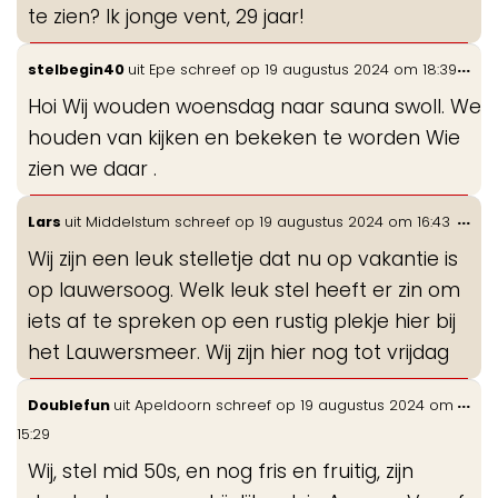
te zien? Ik jonge vent, 29 jaar!
Wis
...
stelbegin40
uit
Epe
schreef op
19 augustus 2024
om
18:39
de
Hoi Wij wouden woensdag naar sauna swoll. We
me
houden van kijken en bekeken te worden Wie
zien we daar .
Wis
...
Lars
uit
Middelstum
schreef op
19 augustus 2024
om
16:43
de
Wij zijn een leuk stelletje dat nu op vakantie is
me
op lauwersoog. Welk leuk stel heeft er zin om
iets af te spreken op een rustig plekje hier bij
het Lauwersmeer. Wij zijn hier nog tot vrijdag
Wis
...
Doublefun
uit
Apeldoorn
schreef op
19 augustus 2024
om
de
15:29
me
Wij, stel mid 50s, en nog fris en fruitig, zijn