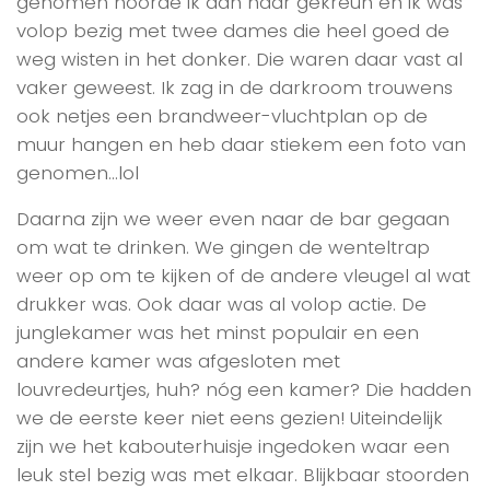
genomen hoorde ik aan haar gekreun en ik was
volop bezig met twee dames die heel goed de
weg wisten in het donker. Die waren daar vast al
vaker geweest. Ik zag in de darkroom trouwens
ook netjes een brandweer-vluchtplan op de
muur hangen en heb daar stiekem een foto van
genomen…lol
Daarna zijn we weer even naar de bar gegaan
om wat te drinken. We gingen de wenteltrap
weer op om te kijken of de andere vleugel al wat
drukker was. Ook daar was al volop actie. De
junglekamer was het minst populair en een
andere kamer was afgesloten met
louvredeurtjes, huh? nóg een kamer? Die hadden
we de eerste keer niet eens gezien! Uiteindelijk
zijn we het kabouterhuisje ingedoken waar een
leuk stel bezig was met elkaar. Blijkbaar stoorden