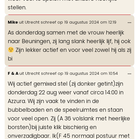
stellen.
Wis
...
Mike
uit
Utrecht
schreef op
19 augustus 2024
om
12:19
de
As donderdag samen met de vrouw heerlijk
me
naar Beuningen, zij lang slank heerlijk lijf, hij ook
Zijn lekker actief en voor veel zowel hij als zij
bi
Wis
...
F & A
uit
Utrecht
schreef op
19 augustus 2024
om
10:54
de
Wij actief gemixed stel (zij donker getint)zijn
me
donderdag 22 aug weer vanaf circa 14:00 in
Azzura. Wij zijn vaak te vinden in de
bubbelbaden en de speelruimtes en staan
voor veel open. Zij (A 36 volslank met heerlijke
borsten)bij juiste klik bischierig en
onverzadigbaar. Ik(F 45 normaal postuur met