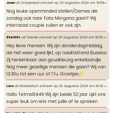
Wis
...
Juan
uit
Oranjestad
schreef op
20 augustus 2024
om
18:56
de
Nog leuke openminded stellen/Dames die
me
zondag ook naar Fata Morgana gaan? Wij
interracial couple zullen er ook zijn.
Wis
...
Stel40+
uit
Twente
schreef op
20 augustus 2024
om
18:55
de
Hey lieve mensen. Wij zijn donderdagmiddag,
me
als het weer goed lijkt, op naaktstrand Bussloo.
Zij herkenbaar aan goudkleurig enkelbandje.
Nog meer gezellige mensen die gaan? Wij van
13.30u tot een uur of 17u. Groetjes
Wis
...
Lars
uit
Middelstum
schreef op
20 augustus 2024
om
16:35
de
Hallo Tetma5449 Wij zijn beide 52 jaar Lijkt ons
me
super leuk om iets met jullie af te spreken
Wis
...