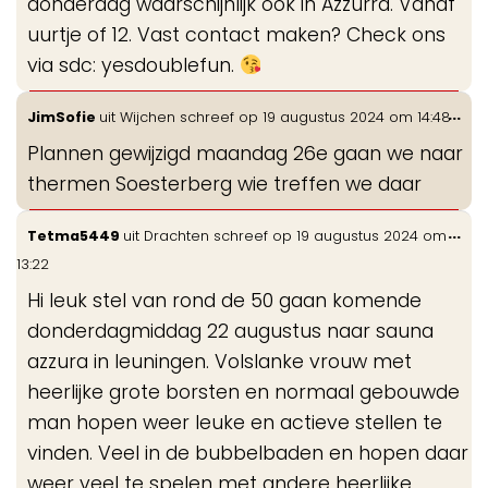
donderdag waarschijnlijk ook in Azzurra. Vanaf
uurtje of 12. Vast contact maken? Check ons
via sdc: yesdoublefun.
Wis
...
JimSofie
uit
Wijchen
schreef op
19 augustus 2024
om
14:48
de
Plannen gewijzigd maandag 26e gaan we naar
me
thermen Soesterberg wie treffen we daar
Wis
...
Tetma5449
uit
Drachten
schreef op
19 augustus 2024
om
de
13:22
me
Hi leuk stel van rond de 50 gaan komende
donderdagmiddag 22 augustus naar sauna
azzura in leuningen. Volslanke vrouw met
heerlijke grote borsten en normaal gebouwde
man hopen weer leuke en actieve stellen te
vinden. Veel in de bubbelbaden en hopen daar
weer veel te spelen met andere heerlijke