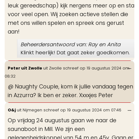
leuk gereedschap) kijk nergens meer op en sta
voor veel open. Wij zoeken actieve stellen die
met ons willen spelen en spreek ons gerust
aan!
Beheerdersantwoord van: Ray en Anita
Klinkt heerlijk! Dat gaat zeker goedkomen.
Wis
...
Peter uit Zwolle
uit
Zwolle
schreef op
19 augustus 2024
om
de
08:32
me
@ Naughty Couple, kom ik jullie vandaag tegen
in Azzurra? Ik ben er zeker. Xxxxjes Peter
Wis
...
O&j
uit
Nijmegen
schreef op
19 augustus 2024
om
07:46
de
Op vrijdag 24 augustus gaan we naar de
me
saunaboot in Mill. We zijn een
gelegenheidskoppel van 54 m en 45v. Gaan er