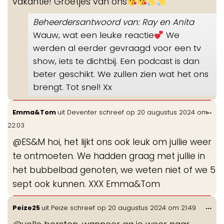
vakantie! Groetjes van ons
Beheerdersantwoord van: Ray en Anita
Wauw, wat een leuke reactie
We
werden al eerder gevraagd voor een tv
show, iets te dichtbij. Een podcast is dan
beter geschikt. We zullen zien wat het ons
brengt. Tot snel! Xx
Wis
...
Emma&Tom
uit
Deventer
schreef op
20 augustus 2024
om
de
22:03
me
@ES&M hoi, het lijkt ons ook leuk om jullie weer
te ontmoeten. We hadden graag met jullie in
het bubbelbad genoten, we weten niet of we 5
sept ook kunnen. XXX Emma&Tom
Wis
...
Peize25
uit
Peize
schreef op
20 augustus 2024
om
21:49
de