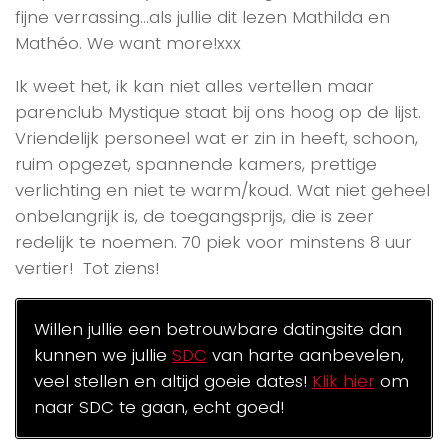
fijne verrassing…als jullie dit lezen Mathilda en
Mathéo. We want more!xxx
Ik weet het, ik kan niet alles vertellen maar
parenclub Mystique staat bij ons hoog op de lijst.
Vriendelijk personeel wat er zin in heeft, schoon,
ruim opgezet, spannende kamers, prettige
verlichting en niet te warm/koud. Wat niet geheel
onbelangrijk is, de toegangsprijs, die is zeer
redelijk te noemen. 70 piek voor minstens 8 uur
vertier! Tot ziens!
Willen jullie een betrouwbare datingsite dan
kunnen we jullie
SDC
van harte aanbevelen,
veel stellen en altijd goeie dates!
Klik hier
om
naar SDC te gaan, echt goed!