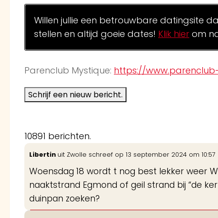
Willen jullie een betrouwbare datingsite d
stellen en altijd goeie dates!
Klik hier
om na
Parenclub Mystique:
https://www.parenclub-
10891 berichten.
Libertin
uit
Zwolle
schreef op
13 september 2024
om
10:57
Woensdag 18 wordt t nog best lekker weer We
naaktstrand Egmond of geil strand bij “de k
duinpan zoeken?