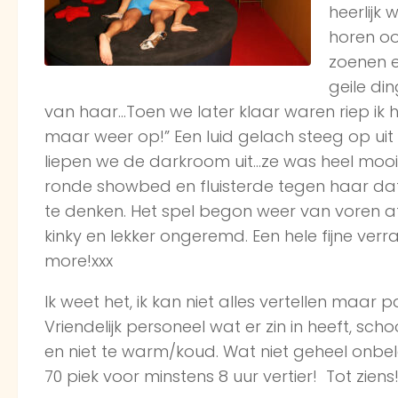
heerlijk
horen oo
zoenen e
geile di
van haar…Toen we later klaar waren riep ik he
maar weer op!” Een luid gelach steeg op ui
liepen we de darkroom uit…ze was heel mooi, 
ronde showbed en fluisterde tegen haar dat
te denken. Het spel begon weer van voren af a
kinky en lekker ongeremd. Een hele fijne verr
more!xxx
Ik weet het, ik kan niet alles vertellen maar 
Vriendelijk personeel wat er zin in heeft, sc
en niet te warm/koud. Wat niet geheel onbelan
70 piek voor minstens 8 uur vertier! Tot ziens