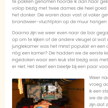
te pakken genomen hoorde ik aan haar gekr
volop bezig met twee dames die heel goed 
het donker. Die waren daar vast al vaker ge
brandweer-vluchtplan op de muur hangen e
Daarna zijn we weer even naar de bar gega
op om te kijken of de andere vleugel al wat
junglekamer was het minst populair en een 
nóg een kamer? Die hadden we de eerste keer 
ingedoken waar een leuk stel bezig was met 
er niet. Het bleef een beetje bij een paar vo
Weer naa
vroeg aa
ik een s
we de do
zijn dat 