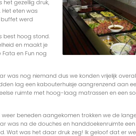
 het gezellig druk,
. Het eten was
buffet werd
es best hoog stond.
lheid en maakt je
e Fata en Fun nog
r was nog niemand dus we konden vrijelijk overal b
midden lag een kabouterhuisje aangrenzend aan e
eelse ruimte met hoog-laag matrassen en een so
 weer beneden aangekomen trokken we de lang
ar was na de douches en handdoekenruimte een f
 Wat was het daar druk zeg! Ik geloof dat er wel