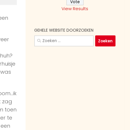
View Results
 een
GEHELE WEBSITE DOORZOEKEN
Zoeken
weer
naar:
 huh?
huisje
k was
oom…ik
k zag
am toen
er te
r een