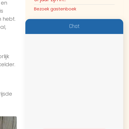
 en
Bezoek gastenboek
is
 hebt.
Chat
al,
lijk
elder.
ijsde