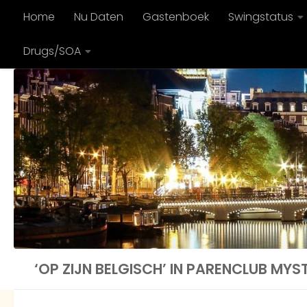
Home
Nu Daten
Gastenboek
Swingstatus
Doorgaan naar inhoud
Drugs/SOA
‘OP ZIJN BELGISCH’ IN PARENCLUB MYS