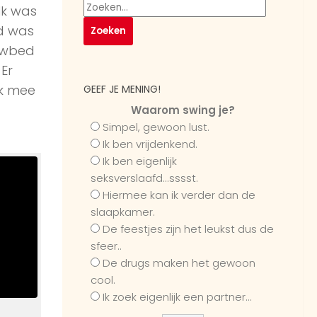
Ik was
ad was
owbed
Er
jk mee
GEEF JE MENING!
Waarom swing je?
Simpel, gewoon lust.
Ik ben vrijdenkend.
Ik ben eigenlijk
seksverslaafd...sssst.
Hiermee kan ik verder dan de
slaapkamer.
De feestjes zijn het leukst dus de
sfeer..
De drugs maken het gewoon
cool.
Ik zoek eigenlijk een partner...