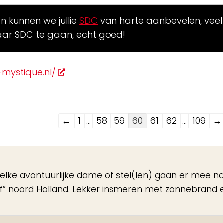
an kunnen we jullie
SDC
van harte aanbevelen, veel
ar SDC te gaan, echt goed!
mystique.nl/
Navigatie
←
1
...
58
59
60
61
62
...
109
→
door
de
gastenboek-
lke avontuurlijke dame of stel(len) gaan er mee n
lijst
erf” noord Holland. Lekker insmeren met zonnebrand 