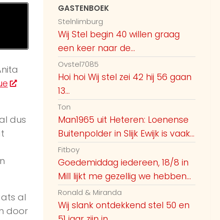
GASTENBOEK
Stelnlimburg
Wij Stel begin 40 willen graag
een keer naar de...
Ovstel7085
nita
Hoi hoi Wij stel zei 42 hij 56 gaan
ue
13...
Ton
al dus
Man1965 uit Heteren: Loenense
t
Buitenpolder in Slijk Ewijk is vaak...
Fitboy
an
Goedemiddag iedereen, 18/8 in
Mill lijkt me gezellig we hebben...
Ronald & Miranda
ats al
Wij slank ontdekkend stel 50 en
n door
51 jaar zijn in...