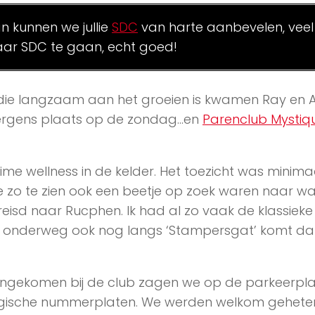
an kunnen we jullie
SDC
van harte aanbevelen, veel
ar SDC te gaan, echt goed!
 die langzaam aan het groeien is kwamen Ray en A
s ergens plaats op de zondag…en
Parenclub Mystiq
uime wellness in de kelder. Het toezicht was minima
e zo te zien ook een beetje op zoek waren naar wa
reisd naar Rucphen. Ik had al zo vaak de klassieke
an onderweg ook nog langs ‘Stampersgat’ komt d
gekomen bij de club zagen we op de parkeerpla
lgische nummerplaten. We werden welkom gehete