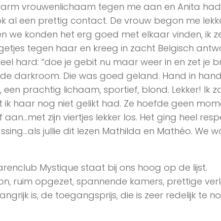
 warm vrouwenlichaam tegen me aan en Anita had
k al een prettig contact. De vrouw begon me lekk
n we konden het erg goed met elkaar vinden, ik z
ngetjes tegen haar en kreeg in zacht Belgisch ant
el hard: “doe je gebit nu maar weer in en zet je br
t de darkroom. Die was goed geland. Hand in han
een prachtig lichaam, sportief, blond. Lekker! Ik z
 ik haar nog niet gelikt had. Ze hoefde geen mom
an…met zijn viertjes lekker los. Het ging heel resp
assing…als jullie dit lezen Mathilda en Mathéo. We w
parenclub Mystique staat bij ons hoog op de lijst.
hoon, ruim opgezet, spannende kamers, prettige verl
grijk is, de toegangsprijs, die is zeer redelijk te 
!