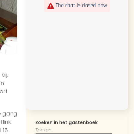
The chat is closed now
ij.
en
ort
e gang
link
Zoeken in het gastenboek
 15
Zoeken: