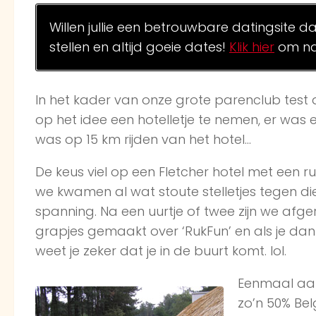
Willen jullie een betrouwbare datingsite d
stellen en altijd goeie dates!
Klik hier
om na
In het kader van onze grote parenclub test
op het idee een hotelletje te nemen, er wa
was op 15 km rijden van het hotel…
De keus viel op een Fletcher hotel met een r
we kwamen al wat stoute stelletjes tegen di
spanning. Na een uurtje of twee zijn we afge
grapjes gemaakt over ‘RukFun’ en als je d
weet je zeker dat je in de buurt komt. lol.
Eenmaal aan
zo’n 50% Be