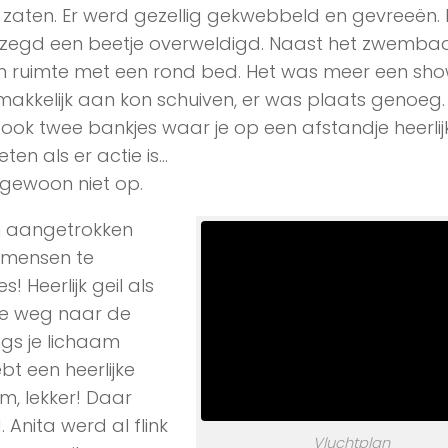
in zaten. Er werd gezellig gekwebbeld en gevreeën. 
gezegd een beetje overweldigd. Naast het zwemb
n ruimte met een rond bed. Het was meer een sh
makkelijk aan kon schuiven, er was plaats genoeg. 
ook twee bankjes waar je op een afstandje heerli
ten als er actie is…
 gewoon niet op.
rm aangetrokken
 mensen te
 Heerlijk geil als
 je weg naar de
gs je lichaam
ebt een heerlijke
, lekker! Daar
Anita werd al flink
Vluchtplan