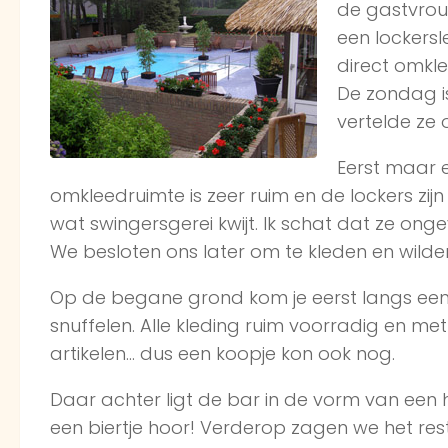
de gastvrou
een lockersl
direct omkle
De zondag i
vertelde ze 
Eerst maar e
omkleedruimte is zeer ruim en de lockers zij
wat swingersgerei kwijt. Ik schat dat ze ong
We besloten ons later om te kleden en wild
Op de begane grond kom je eerst langs een e
snuffelen. Alle kleding ruim voorradig en me
artikelen… dus een koopje kon ook nog.
Daar achter ligt de bar in de vorm van een ho
een biertje hoor! Verderop zagen we het re