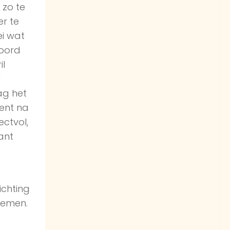
 zo te
er te
ei wat
woord
il
d
ag het
ent na
ectvol,
ant
ichting
noemen.