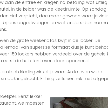
w aan de entree en kregen na betaling wat uitleg
eutel. In de kelder was de kleedruimte. Op zondag 
den niet verplicht, doe maar gewoon waar je zin in
s bij ons ongedwongen en wat anders dan norma
ons.
ven de grote weekendtas kwijt in de locker. De
n allemaal van supersize formaat dus je kunt behoor
eveer 150 lockers hebben verdeeld over de gehele k
en eerst de hele tent even door…spannend.
rotisch kledingwinkeltje waar Anita even wilde
t smaak ingekocht. Er hing zelfs een rek met afgepr
efijzer. Eerst lekker
staurant, we moesten