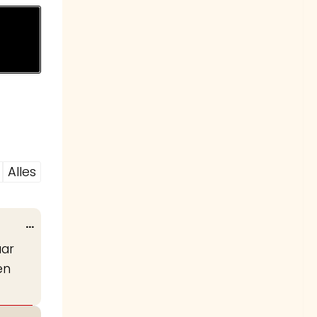
Alles
Wissel
...
deze
aar
metabox.
en