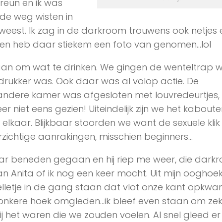
eun en ik was
de weg wisten in
weest. Ik zag in de darkroom trouwens ook netjes
n heb daar stiekem een foto van genomen…lol
an om wat te drinken. We gingen de wenteltrap 
 drukker was. Ook daar was al volop actie. De
andere kamer was afgesloten met louvredeurtjes,
niet eens gezien! Uiteindelijk zijn we het kabouter
elkaar. Blijkbaar stoorden we want de sexuele kli
orzichtige aanrakingen, misschien beginners…
r beneden gegaan en hij riep me weer, die darkr
n Anita of ik nog een keer mocht. Uit mijn ooghoe
telletje in de gang staan dat vlot onze kant opkw
nkere hoek omgleden…ik bleef even staan om zek
zij het waren die we zouden voelen. Al snel gleed e