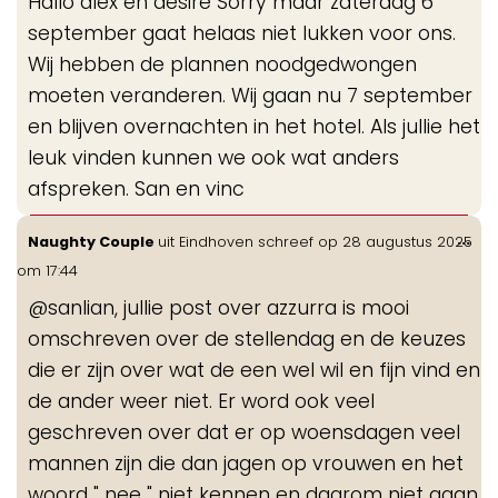
Hallo alex en desire Sorry maar zaterdag 6
september gaat helaas niet lukken voor ons.
Wij hebben de plannen noodgedwongen
moeten veranderen. Wij gaan nu 7 september
en blijven overnachten in het hotel. Als jullie het
leuk vinden kunnen we ook wat anders
afspreken. San en vinc
Wis
...
Naughty Couple
uit
Eindhoven
schreef op
28 augustus 2025
de
om
17:44
me
@sanlian, jullie post over azzurra is mooi
omschreven over de stellendag en de keuzes
die er zijn over wat de een wel wil en fijn vind en
de ander weer niet. Er word ook veel
geschreven over dat er op woensdagen veel
mannen zijn die dan jagen op vrouwen en het
woord " nee " niet kennen en daarom niet gaan.