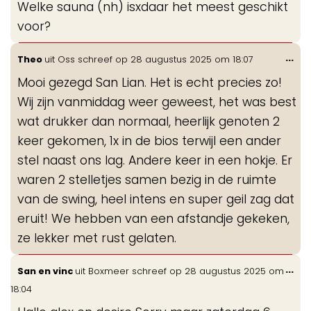
Welke sauna (nh) isxdaar het meest geschikt
voor?
Wis
...
Theo
uit
Oss
schreef op
28 augustus 2025
om
18:07
de
Mooi gezegd San Lian. Het is echt precies zo!
me
Wij zijn vanmiddag weer geweest, het was best
wat drukker dan normaal, heerlijk genoten 2
keer gekomen, 1x in de bios terwijl een ander
stel naast ons lag. Andere keer in een hokje. Er
waren 2 stelletjes samen bezig in de ruimte
van de swing, heel intens en super geil zag dat
eruit! We hebben van een afstandje gekeken,
ze lekker met rust gelaten.
Wis
...
San en vinc
uit
Boxmeer
schreef op
28 augustus 2025
om
de
18:04
me