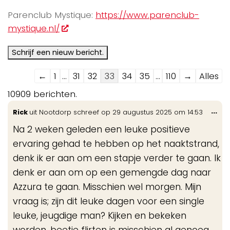
Parenclub Mystique:
https://www.parenclub-
mystique.nl/
Navigatie
←
1
...
31
32
33
34
35
...
110
→
Alles
door
10909 berichten.
de
Wis
...
Rick
uit
Nootdorp
schreef op
29 augustus 2025
om
14:53
gastenboek-
de
lijst
Na 2 weken geleden een leuke positieve
me
ervaring gehad te hebben op het naaktstrand,
denk ik er aan om een stapje verder te gaan. Ik
denk er aan om op een gemengde dag naar
Azzura te gaan. Misschien wel morgen. Mijn
vraag is; zijn dit leuke dagen voor een single
leuke, jeugdige man? Kijken en bekeken