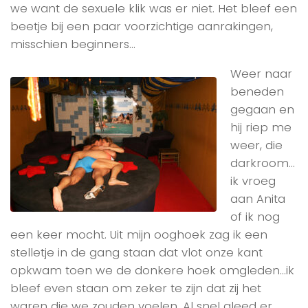
we want de sexuele klik was er niet. Het bleef een
beetje bij een paar voorzichtige aanrakingen,
misschien beginners…
Weer naar
beneden
gegaan en
hij riep me
weer, die
darkroom…
ik vroeg
aan Anita
of ik nog
een keer mocht. Uit mijn ooghoek zag ik een
stelletje in de gang staan dat vlot onze kant
opkwam toen we de donkere hoek omgleden…ik
bleef even staan om zeker te zijn dat zij het
waren die we zouden voelen. Al snel gleed er