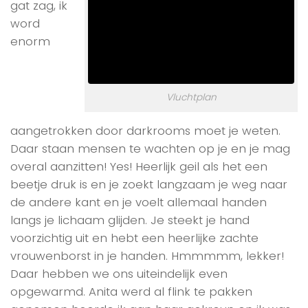
gat zag, ik
word
enorm
Vluchtplan
aangetrokken door darkrooms moet je weten.
Daar staan mensen te wachten op je en je mag
overal aanzitten! Yes! Heerlijk geil als het een
beetje druk is en je zoekt langzaam je weg naar
de andere kant en je voelt allemaal handen
langs je lichaam glijden. Je steekt je hand
voorzichtig uit en hebt een heerlijke zachte
vrouwenborst in je handen. Hmmmmm, lekker!
Daar hebben we ons uiteindelijk even
opgewarmd. Anita werd al flink te pakken