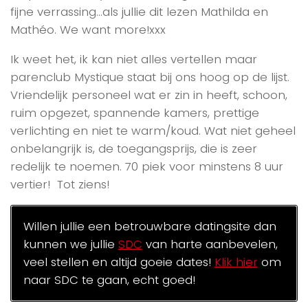
fijne verrassing…als jullie dit lezen Mathilda en
Mathéo. We want more!xxx
Ik weet het, ik kan niet alles vertellen maar
parenclub Mystique staat bij ons hoog op de lijst.
Vriendelijk personeel wat er zin in heeft, schoon,
ruim opgezet, spannende kamers, prettige
verlichting en niet te warm/koud. Wat niet geheel
onbelangrijk is, de toegangsprijs, die is zeer
redelijk te noemen. 70 piek voor minstens 8 uur
vertier! Tot ziens!
Willen jullie een betrouwbare datingsite dan
kunnen we jullie
SDC
van harte aanbevelen,
veel stellen en altijd goeie dates!
Klik hier
om
naar SDC te gaan, echt goed!