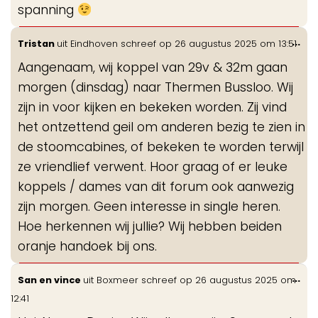
spanning
Wis
...
Tristan
uit
Eindhoven
schreef op
26 augustus 2025
om
13:51
de
Aangenaam, wij koppel van 29v & 32m gaan
me
morgen (dinsdag) naar Thermen Bussloo. Wij
zijn in voor kijken en bekeken worden. Zij vind
het ontzettend geil om anderen bezig te zien in
de stoomcabines, of bekeken te worden terwijl
ze vriendlief verwent. Hoor graag of er leuke
koppels / dames van dit forum ook aanwezig
zijn morgen. Geen interesse in single heren.
Hoe herkennen wij jullie? Wij hebben beiden
oranje handoek bij ons.
Wis
...
San en vince
uit
Boxmeer
schreef op
26 augustus 2025
om
de
12:41
me