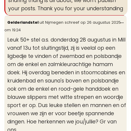
sharing thang is all about, we won't publish
your posts. Thank you for your understanding
Wis
...
Gelderlandstel
uit
Nijmegen
schreef op
26 augustus 2025
de
om
19:24
me
Leuk 50+ stel a.s. donderdag 28 augustus in Mill
vanaf 13u tot sluitingstijd, zij is veelal op een
ligbedje te vinden of zwembad en polsbandje
om de enkel en zalmkleurachtige hamam
doek. Hij overdag beneden in stoomcabines en
kruidenbad en sauna's boven en polsbandje
ook om de enkel en rood-gele handdoek en
blauwe slippers met witte strepen en woordje
sport er op. Dus leuke stellen en mannen en of
vrouwen we zijn er voor beetje spannende
dingen. Hoe herkennen we jou/jullie? Gr van
ons