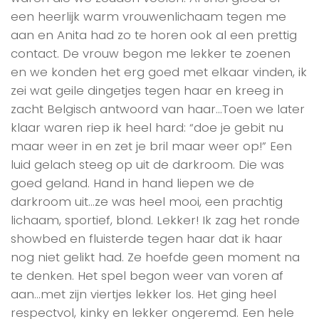
een heerlijk warm vrouwenlichaam tegen me
aan en Anita had zo te horen ook al een prettig
contact. De vrouw begon me lekker te zoenen
en we konden het erg goed met elkaar vinden, ik
zei wat geile dingetjes tegen haar en kreeg in
zacht Belgisch antwoord van haar…Toen we later
klaar waren riep ik heel hard: “doe je gebit nu
maar weer in en zet je bril maar weer op!” Een
luid gelach steeg op uit de darkroom. Die was
goed geland. Hand in hand liepen we de
darkroom uit…ze was heel mooi, een prachtig
lichaam, sportief, blond. Lekker! Ik zag het ronde
showbed en fluisterde tegen haar dat ik haar
nog niet gelikt had. Ze hoefde geen moment na
te denken. Het spel begon weer van voren af
aan…met zijn viertjes lekker los. Het ging heel
respectvol, kinky en lekker ongeremd. Een hele