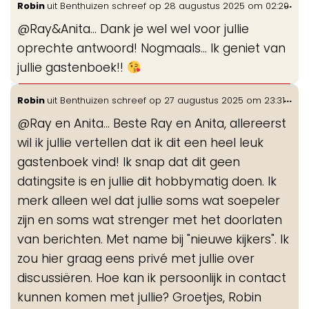
Wis
...
Robin
uit
Benthuizen
schreef op
28 augustus 2025
om
02:29
de
@Ray&Anita... Dank je wel wel voor jullie
me
oprechte antwoord! Nogmaals... Ik geniet van
jullie gastenboek!!
Wis
...
Robin
uit
Benthuizen
schreef op
27 augustus 2025
om
23:31
de
@Ray en Anita... Beste Ray en Anita, allereerst
me
wil ik jullie vertellen dat ik dit een heel leuk
gastenboek vind! Ik snap dat dit geen
datingsite is en jullie dit hobbymatig doen. Ik
merk alleen wel dat jullie soms wat soepeler
zijn en soms wat strenger met het doorlaten
van berichten. Met name bij "nieuwe kijkers". Ik
zou hier graag eens privé met jullie over
discussiëren. Hoe kan ik persoonlijk in contact
kunnen komen met jullie? Groetjes, Robin