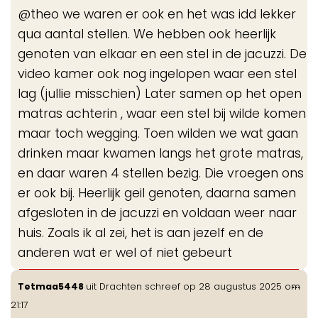
de
@theo we waren er ook en het was idd lekker
me
qua aantal stellen. We hebben ook heerlijk
genoten van elkaar en een stel in de jacuzzi. De
video kamer ook nog ingelopen waar een stel
lag (jullie misschien) Later samen op het open
matras achterin , waar een stel bij wilde komen
maar toch wegging. Toen wilden we wat gaan
drinken maar kwamen langs het grote matras,
en daar waren 4 stellen bezig. Die vroegen ons
er ook bij. Heerlijk geil genoten, daarna samen
afgesloten in de jacuzzi en voldaan weer naar
huis. Zoals ik al zei, het is aan jezelf en de
anderen wat er wel of niet gebeurt
Wis
...
Tetmaa5448
uit
Drachten
schreef op
28 augustus 2025
om
de
21:17
me