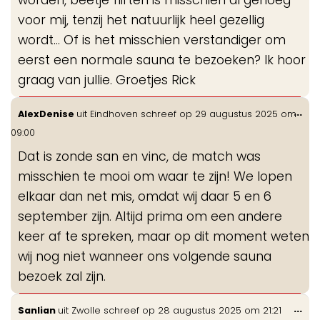
worden, beetje flirten is misschien al genoeg
voor mij, tenzij het natuurlijk heel gezellig
wordt... Of is het misschien verstandiger om
eerst een normale sauna te bezoeken? Ik hoor
graag van jullie. Groetjes Rick
Wis
...
AlexDenise
uit
Eindhoven
schreef op
29 augustus 2025
om
de
09:00
me
Dat is zonde san en vinc, de match was
misschien te mooi om waar te zijn! We lopen
elkaar dan net mis, omdat wij daar 5 en 6
september zijn. Altijd prima om een andere
keer af te spreken, maar op dit moment weten
wij nog niet wanneer ons volgende sauna
bezoek zal zijn.
Wis
...
Sanlian
uit
Zwolle
schreef op
28 augustus 2025
om
21:21