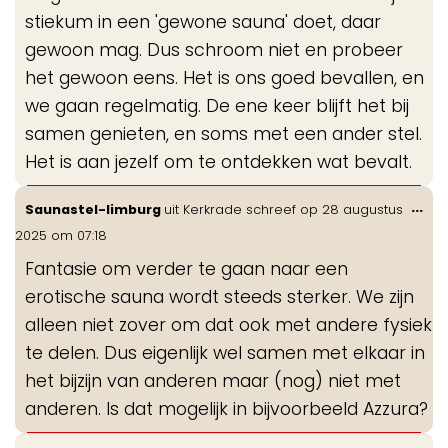
stiekum in een 'gewone sauna' doet, daar
gewoon mag. Dus schroom niet en probeer
het gewoon eens. Het is ons goed bevallen, en
we gaan regelmatig. De ene keer blijft het bij
samen genieten, en soms met een ander stel.
Het is aan jezelf om te ontdekken wat bevalt.
Wis
...
Saunastel-limburg
uit
Kerkrade
schreef op
28 augustus
de
2025
om
07:18
me
Fantasie om verder te gaan naar een
erotische sauna wordt steeds sterker. We zijn
alleen niet zover om dat ook met andere fysiek
te delen. Dus eigenlijk wel samen met elkaar in
het bijzijn van anderen maar (nog) niet met
anderen. Is dat mogelijk in bijvoorbeeld Azzura?