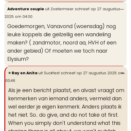
Wis
...
Adventure couple
uit
Zoetermeer
schreef op
27 augustus
de
2025
om
04:00
me
Goedemorgen, Vanavond (woensdag) nog
leuke koppels die geilzellig een wandeling
maken? ( zandmotor, noord aa, HVH of een
ander gebied) Of moeten we toch naar
Elysium?
Wi
...
Ray en Anita
uit
Suckfest
schreef op
27 augustus 2025
om
de
00:46
me
Als je een bericht plaatst, en alvast vraagt om
kenmerken van iemand anders, vermeld dan
wel eerder je eigen kenmerk. Anders plaats ik
het niet. So.. do give, and do not take at first.
When you simply don't understand what this