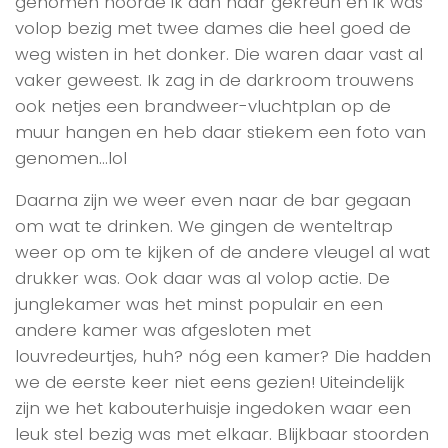
genomen hoorde ik aan haar gekreun en ik was
volop bezig met twee dames die heel goed de
weg wisten in het donker. Die waren daar vast al
vaker geweest. Ik zag in de darkroom trouwens
ook netjes een brandweer-vluchtplan op de
muur hangen en heb daar stiekem een foto van
genomen…lol
Daarna zijn we weer even naar de bar gegaan
om wat te drinken. We gingen de wenteltrap
weer op om te kijken of de andere vleugel al wat
drukker was. Ook daar was al volop actie. De
junglekamer was het minst populair en een
andere kamer was afgesloten met
louvredeurtjes, huh? nóg een kamer? Die hadden
we de eerste keer niet eens gezien! Uiteindelijk
zijn we het kabouterhuisje ingedoken waar een
leuk stel bezig was met elkaar. Blijkbaar stoorden