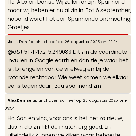
Hoi Alex en Denise Wij zullen er zijn. Spannend
maar wij heben er nu al zin in. Tot 6 september,
hopend wordt het een Spannende ontmoeting.
Groetjes
Wis
...
Jc
uit
Den Bosch
schreef op
26 augustus 2025
om
10:24
de
@d&t 51.711472, 5.249083 Dit zijn de coördinaten
me
invullen in Google earrh en dan zie je waar het
is , bij engelen van de snelweg en bij de
rotonde rechtdoor Wie weet komen we elkaar
eens tegen daar , zou spannend zijn
Wis
...
AlexDenise
uit
Eindhoven
schreef op
26 augustus 2025
om
de
09:54
me
Hoi San en vinc, voor ons is het net zo nieuw,
dus in die zin lijkt de match erg goed. En
uiteindelijk kunnen we kijken waar behoefte