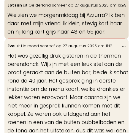
Wis
...
Lotsan
uit
Gelderland
schreef op
27 augustus 2025
om
16:55
de
Wie zien we morgenmiddag bij Azzurra? Ik ben
me
daar met mijn vriend. Ik klein, stevig kort haar
en hij lang kort grijs haar 48 en 55 jaar.
Wis
...
Eva
uit
Helmond
schreef op
27 augustus 2025
om
11:12
de
Het was gezellig druk gisteren in de thermen
me
berendonck. Wij zijn met een leuk stel aan de
praat geraakt aan de buiten bar, beide ik schat
rond de 40 jaar. Het gesprek ging in eerste
instantie om de menu kaart, welke drankjes er
lekker waren enzovoort. Maar daarna zijn we
niet meer in gesprek kunnen komen met dit
koppel. Ze waren ook uitdagend aan het
zoenen in een van de buiten bubbelbaden en
de tong aan het uitsteken, dus dit was wel een