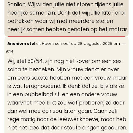
Sanlian, Wij wilden jullie niet storen tijdens jullie
heerlijke samenzijn. Denk dat wij jullie later erbij
betrokken waar wij met meerdere stellen
heerlijk samen hebben genoten op het matras
Wis
...
Anoniem stel
uit
Hoorn
schreef op
28 augustus 2025
om
de
19:44
me
Wij, stel 50/54, zijn nog niet zover om een sex
saina te bezoeken. Mijn vrouw denkt er over
om eens sexcte hebben met een vrouw, maar
is wat terughoudend. Ik denk dat ze, bijv als ze
in een bubbelbad zit, en een andere vrouw
waarvhet mee klikt zou wat proberen, ze daar
dan wel mee doir zou laten gaan. Gaan zelf
regelmatig naar de leeuwerikhoeve, maar heb
niet het idee dat daar stoute dingen gebeuren.