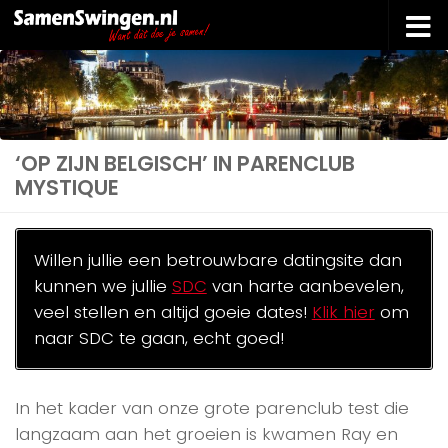
Doorgaan naar inhoud
‘OP ZIJN BELGISCH’ IN PARENCLUB
MYSTIQUE
Willen jullie een betrouwbare datingsite dan
kunnen we jullie
SDC
van harte aanbevelen,
veel stellen en altijd goeie dates!
Klik hier
om
naar SDC te gaan, echt goed!
In het kader van onze grote parenclub test die
langzaam aan het groeien is kwamen Ray en