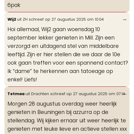
6pak
Wis
...
Wij2
uit
ZH
schreef op
27 augustus 2025
om
10:04
de
Hoi allemaal, Wij2 gaan woensdag 10
me
september lekker genieten in Mill. Zijn een
verzorgd en uitdagend stel van middelbare
leeftijd. Zijn er hier stellen die we daar de 10e
ook gaan treffen voor een spannend contact?
Ik “dame” te herkennen aan tatoeage op
enkel! Liefs!
Wis
...
Tetmaa
uit
Drachten
schreef op
27 augustus 2025
om
07:14
de
Morgen 28 augustus overdag weer heerlijk
me
genieten in Beuningen bij azzurra op de
stellendag. Wij kijken ernaar uit weer heerlijk te
genieten met leuke lieve en actieve stellen xxx