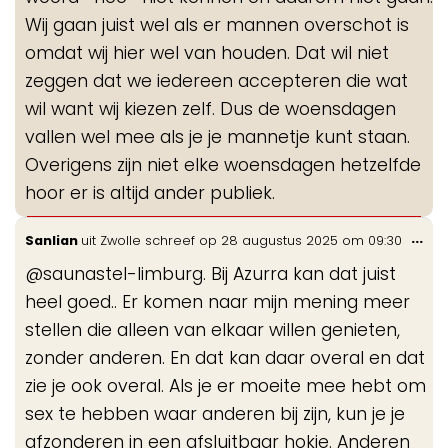
Wij gaan juist wel als er mannen overschot is
omdat wij hier wel van houden. Dat wil niet
zeggen dat we iedereen accepteren die wat
wil want wij kiezen zelf. Dus de woensdagen
vallen wel mee als je je mannetje kunt staan.
Overigens zijn niet elke woensdagen hetzelfde
hoor er is altijd ander publiek.
Wis
...
Sanlian
uit
Zwolle
schreef op
28 augustus 2025
om
09:30
de
@saunastel-limburg. Bij Azurra kan dat juist
me
heel goed.. Er komen naar mijn mening meer
stellen die alleen van elkaar willen genieten,
zonder anderen. En dat kan daar overal en dat
zie je ook overal. Als je er moeite mee hebt om
sex te hebben waar anderen bij zijn, kun je je
afzonderen in een afsluitbaar hokje. Anderen