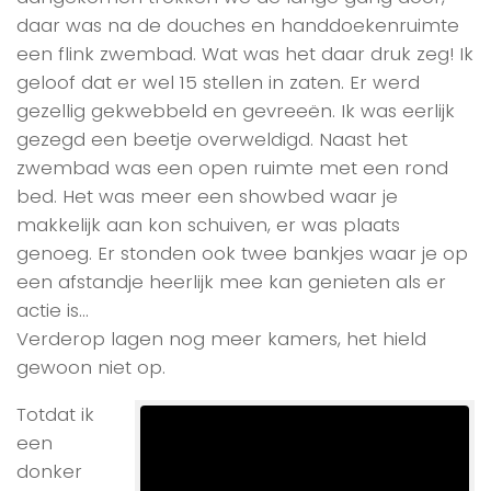
daar was na de douches en handdoekenruimte
een flink zwembad. Wat was het daar druk zeg! Ik
geloof dat er wel 15 stellen in zaten. Er werd
gezellig gekwebbeld en gevreeën. Ik was eerlijk
gezegd een beetje overweldigd. Naast het
zwembad was een open ruimte met een rond
bed. Het was meer een showbed waar je
makkelijk aan kon schuiven, er was plaats
genoeg. Er stonden ook twee bankjes waar je op
een afstandje heerlijk mee kan genieten als er
actie is…
Verderop lagen nog meer kamers, het hield
gewoon niet op.
Totdat ik
een
donker