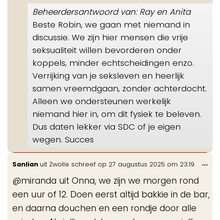
Beheerdersantwoord van: Ray en Anita
Beste Robin, we gaan met niemand in
discussie. We zijn hier mensen die vrije
seksualiteit willen bevorderen onder
koppels, minder echtscheidingen enzo.
Verrijking van je seksleven en heerlijk
samen vreemdgaan, zonder achterdocht.
Alleen we ondersteunen werkelijk
niemand hier in, om dit fysiek te beleven.
Dus daten lekker via SDC of je eigen
wegen. Succes
Wis
...
Sanlian
uit
Zwolle
schreef op
27 augustus 2025
om
23:19
de
@miranda uit Onna, we zijn we morgen rond
me
een uur of 12. Doen eerst altijd bakkie in de bar,
en daarna douchen en een rondje door alle