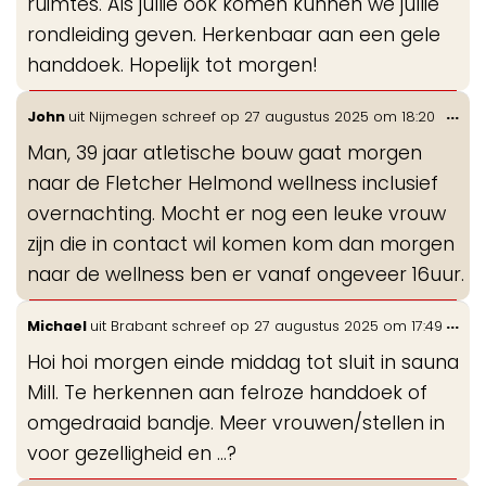
ruimtes. Als jullie ook komen kunnen we jullie
rondleiding geven. Herkenbaar aan een gele
handdoek. Hopelijk tot morgen!
Wis
...
John
uit
Nijmegen
schreef op
27 augustus 2025
om
18:20
de
Man, 39 jaar atletische bouw gaat morgen
me
naar de Fletcher Helmond wellness inclusief
overnachting. Mocht er nog een leuke vrouw
zijn die in contact wil komen kom dan morgen
naar de wellness ben er vanaf ongeveer 16uur.
Wis
...
Michael
uit
Brabant
schreef op
27 augustus 2025
om
17:49
de
Hoi hoi morgen einde middag tot sluit in sauna
me
Mill. Te herkennen aan felroze handdoek of
omgedraaid bandje. Meer vrouwen/stellen in
voor gezelligheid en …?