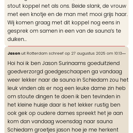
stout koppel net als ons. Beide slank, de vrouw
met een knotje en de man met mooi grijs haar.
Wij komen graag met dit koppel nog eens in
gesprek om samen in een van de sauna’s te
duiken…
Wis
...
Jason
uit
Rotterdam
schreef op
27 augustus 2025
om
10:13
de
Hoi hoi ik ben Jason Surinaams goeduitziend
me
goedverzorgd goedgeschaapen ga vandaag
weer lekker naar de sauna in Schiedam zou het
leuk vinden als er nog een leuke dame zin heb
om stoute dingen te doen ik ben tevinden in
het kleine huisje daar is het lekker rustig ben
ook gek op oudere dames spreekt het je aan
kom dan vandaag woensdag naar sauna
Schiedam groetjes jason hoe je me herkent