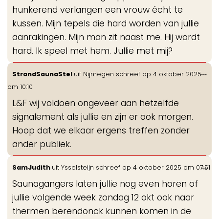
hunkerend verlangen een vrouw écht te
kussen. Mijn tepels die hard worden van jullie
aanrakingen. Mijn man zit naast me. Hij wordt
hard. Ik speel met hem. Jullie met mij?
Wis
...
StrandSaunaStel
uit
Nijmegen
schreef op
4 oktober 2025
de
om
10:10
me
L&F wij voldoen ongeveer aan hetzelfde
signalement als jullie en zijn er ook morgen.
Hoop dat we elkaar ergens treffen zonder
ander publiek.
Wis
...
SamJudith
uit
Ysselsteijn
schreef op
4 oktober 2025
om
07:51
de
Saunagangers laten jullie nog even horen of
me
jullie volgende week zondag 12 okt ook naar
thermen berendonck kunnen komen in de