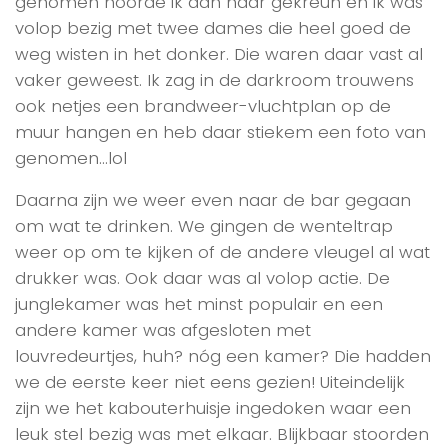
genomen hoorde ik aan haar gekreun en ik was
volop bezig met twee dames die heel goed de
weg wisten in het donker. Die waren daar vast al
vaker geweest. Ik zag in de darkroom trouwens
ook netjes een brandweer-vluchtplan op de
muur hangen en heb daar stiekem een foto van
genomen…lol
Daarna zijn we weer even naar de bar gegaan
om wat te drinken. We gingen de wenteltrap
weer op om te kijken of de andere vleugel al wat
drukker was. Ook daar was al volop actie. De
junglekamer was het minst populair en een
andere kamer was afgesloten met
louvredeurtjes, huh? nóg een kamer? Die hadden
we de eerste keer niet eens gezien! Uiteindelijk
zijn we het kabouterhuisje ingedoken waar een
leuk stel bezig was met elkaar. Blijkbaar stoorden