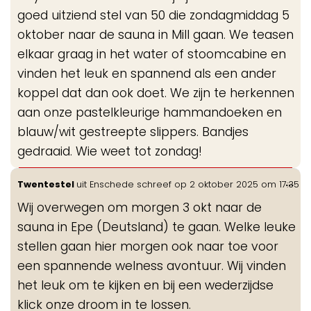
goed uitziend stel van 50 die zondagmiddag 5
oktober naar de sauna in Mill gaan. We teasen
elkaar graag in het water of stoomcabine en
vinden het leuk en spannend als een ander
koppel dat dan ook doet. We zijn te herkennen
aan onze pastelkleurige hammandoeken en
blauw/wit gestreepte slippers. Bandjes
gedraaid. Wie weet tot zondag!
Wis
...
Twentestel
uit
Enschede
schreef op
2 oktober 2025
om
17:35
de
Wij overwegen om morgen 3 okt naar de
me
sauna in Epe (Deutsland) te gaan. Welke leuke
stellen gaan hier morgen ook naar toe voor
een spannende welness avontuur. Wij vinden
het leuk om te kijken en bij een wederzijdse
klick onze droom in te lossen.