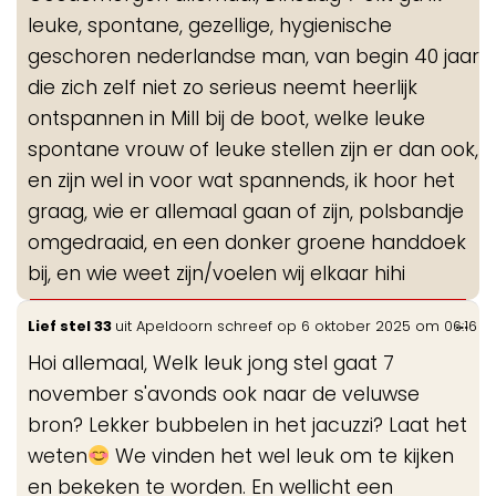
leuke, spontane, gezellige, hygienische
geschoren nederlandse man, van begin 40 jaar
die zich zelf niet zo serieus neemt heerlijk
ontspannen in Mill bij de boot, welke leuke
spontane vrouw of leuke stellen zijn er dan ook,
en zijn wel in voor wat spannends, ik hoor het
graag, wie er allemaal gaan of zijn, polsbandje
omgedraaid, en een donker groene handdoek
bij, en wie weet zijn/voelen wij elkaar hihi
Wis
...
Lief stel 33
uit
Apeldoorn
schreef op
6 oktober 2025
om
06:16
de
Hoi allemaal, Welk leuk jong stel gaat 7
me
november s'avonds ook naar de veluwse
bron? Lekker bubbelen in het jacuzzi? Laat het
weten
We vinden het wel leuk om te kijken
en bekeken te worden. En wellicht een