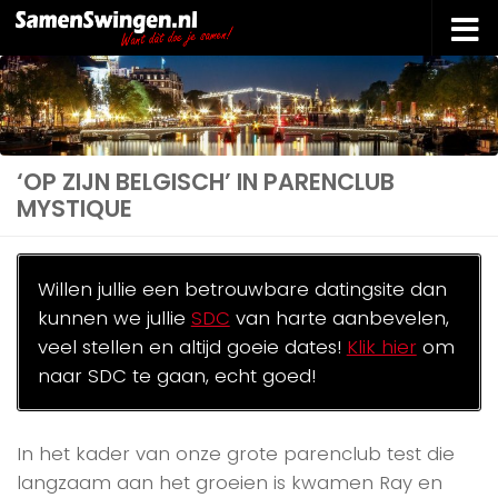
Doorgaan naar inhoud
‘OP ZIJN BELGISCH’ IN PARENCLUB
MYSTIQUE
Willen jullie een betrouwbare datingsite dan
kunnen we jullie
SDC
van harte aanbevelen,
veel stellen en altijd goeie dates!
Klik hier
om
naar SDC te gaan, echt goed!
In het kader van onze grote parenclub test die
langzaam aan het groeien is kwamen Ray en