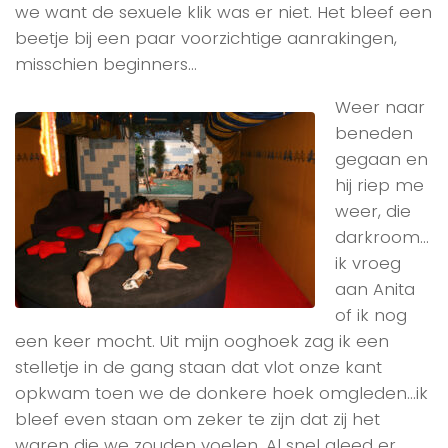
we want de sexuele klik was er niet. Het bleef een
beetje bij een paar voorzichtige aanrakingen,
misschien beginners…
Weer naar
beneden
gegaan en
hij riep me
weer, die
darkroom…
ik vroeg
aan Anita
of ik nog
een keer mocht. Uit mijn ooghoek zag ik een
stelletje in de gang staan dat vlot onze kant
opkwam toen we de donkere hoek omgleden…ik
bleef even staan om zeker te zijn dat zij het
waren die we zouden voelen. Al snel gleed er