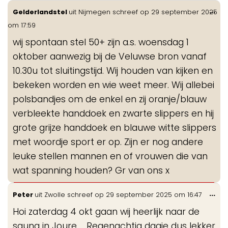
Wis
...
Gelderlandstel
uit
Nijmegen
schreef op
29 september 2025
de
om
17:59
me
wij spontaan stel 50+ zijn a.s. woensdag 1
oktober aanwezig bij de Veluwse bron vanaf
10.30u tot sluitingstijd. Wij houden van kijken en
bekeken worden en wie weet meer. Wij allebei
polsbandjes om de enkel en zij oranje/blauw
verbleekte handdoek en zwarte slippers en hij
grote grijze handdoek en blauwe witte slippers
met woordje sport er op. Zijn er nog andere
leuke stellen mannen en of vrouwen die van
wat spanning houden? Gr van ons x
Wis
...
Peter
uit
Zwolle
schreef op
29 september 2025
om
16:47
de
Hoi zaterdag 4 okt gaan wij heerlijk naar de
me
sauna in Joure ... Regenachtig dagje dus lekker