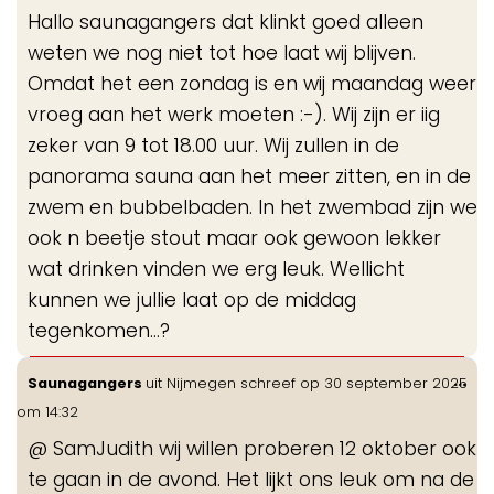
Hallo saunagangers dat klinkt goed alleen
weten we nog niet tot hoe laat wij blijven.
Omdat het een zondag is en wij maandag weer
vroeg aan het werk moeten :-). Wij zijn er iig
zeker van 9 tot 18.00 uur. Wij zullen in de
panorama sauna aan het meer zitten, en in de
zwem en bubbelbaden. In het zwembad zijn we
ook n beetje stout maar ook gewoon lekker
wat drinken vinden we erg leuk. Wellicht
kunnen we jullie laat op de middag
tegenkomen…?
Wis
...
Saunagangers
uit
Nijmegen
schreef op
30 september 2025
de
om
14:32
me
@ SamJudith wij willen proberen 12 oktober ook
te gaan in de avond. Het lijkt ons leuk om na de