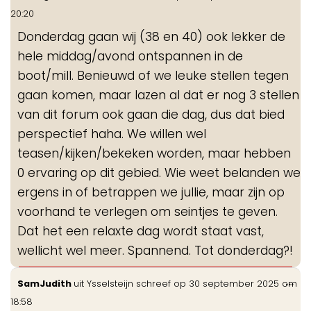
de
20:20
me
Donderdag gaan wij (38 en 40) ook lekker de
hele middag/avond ontspannen in de
boot/mill. Benieuwd of we leuke stellen tegen
gaan komen, maar lazen al dat er nog 3 stellen
van dit forum ook gaan die dag, dus dat bied
perspectief haha. We willen wel
teasen/kijken/bekeken worden, maar hebben
0 ervaring op dit gebied. Wie weet belanden we
ergens in of betrappen we jullie, maar zijn op
voorhand te verlegen om seintjes te geven.
Dat het een relaxte dag wordt staat vast,
wellicht wel meer. Spannend. Tot donderdag?!
Wis
...
SamJudith
uit
Ysselsteijn
schreef op
30 september 2025
om
de
18:58
me