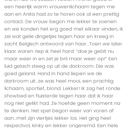
een heerlijk warm vrouwenlichaam tegen me
aan en Anita had zo te horen ook al een prettig
contact. De vrouw begon me lekker te zoenen
en we konden het erg goed met elkaar vinden, ik
zei wat geile dingetjes tegen haar en kreeg in
zacht Belgisch antwoord van haar…Toen we later
klaar waren riep ik heel hard: “doe je gebit nu
maar weer in en zet je bril maar weer op!” Een
luid gelach steeg op uit de darkroom. Die was
goed geland. Hand in hand liepen we de
darkroom uit…ze was heel mooi, een prachtig
lichaam, sportief, blond. Lekker! Ik zag het ronde
showbed en fluisterde tegen haar dat ik haar
nog niet gelikt had. Ze hoefde geen moment na
te denken. Het spel begon weer van voren af
aan…met zijn viertjes lekker los. Het ging heel
respectvol, kinky en lekker ongeremd. Een hele