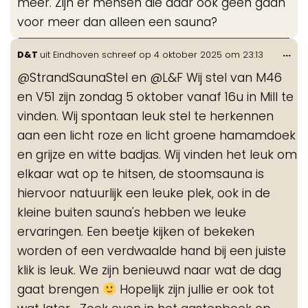
meer. Zijn er mensen die daar ook geen gaan
voor meer dan alleen een sauna?
Wis
...
D&T
uit
Eindhoven
schreef op
4 oktober 2025
om
23:13
de
@StrandSaunaStel en @L&F Wij stel van M46
me
en V51 zijn zondag 5 oktober vanaf 16u in Mill te
vinden. Wij spontaan leuk stel te herkennen
aan een licht roze en licht groene hamamdoek
en grijze en witte badjas. Wij vinden het leuk om
elkaar wat op te hitsen, de stoomsauna is
hiervoor natuurlijk een leuke plek, ook in de
kleine buiten sauna's hebben we leuke
ervaringen. Een beetje kijken of bekeken
worden of een verdwaalde hand bij een juiste
klik is leuk. We zijn benieuwd naar wat de dag
gaat brengen
Hopelijk zijn jullie er ook tot