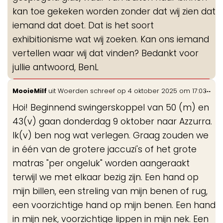
kan toe gekeken worden zonder dat wij zien dat
iemand dat doet. Dat is het soort
exhibitionisme wat wij zoeken. Kan ons iemand
vertellen waar wij dat vinden? Bedankt voor
jullie antwoord, BenL
Wis
...
MooieMilf
uit
Woerden
schreef op
4 oktober 2025
om
17:03
de
Hoi! Beginnend swingerskoppel van 50 (m) en
me
43(v) gaan donderdag 9 oktober naar Azzurra.
Ik(v) ben nog wat verlegen. Graag zouden we
in één van de grotere jaccuzi's of het grote
matras "per ongeluk" worden aangeraakt
terwijl we met elkaar bezig zijn. Een hand op
mijn billen, een streling van mijn benen of rug,
een voorzichtige hand op mijn benen. Een hand
in mijn nek, voorzichtige lippen in mijn nek. Een