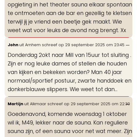
opgieting in het theater sauna elkaar spontaan
te ontmoeten aan de bar en gezellig te kletsen
terwijl jij je vriend een beetje gek maakt. Wie
weet wat voor leuks de avond nog brengt. Xx
Wis
...
John
uit
Arnhem
schreef op
29 september 2025
om
23:45
de
Donderdag 2okt naar Mill van 15uur tot sluiting .
me
Zijn er nog leuke dames of stellen die houden
van kijken en bekeken worden? Man 40 jaar
normaal/sportief postuur, zwarte handdoek en
donkerblauwe slippers. Wie weet tot dan…
Wis
...
Martijn
uit
Alkmaar
schreef op
29 september 2025
om
22:30
de
Goedenavond, komende woensdag 1 oktober
me
wil ik, M49, lekker naar de sauna. Kan reguliere
sauna zijn, of een sauna voor net wat meer. Zijn