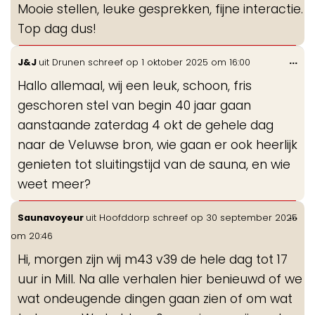
Mooie stellen, leuke gesprekken, fijne interactie.
Top dag dus!
Wis
...
J&J
uit
Drunen
schreef op
1 oktober 2025
om
16:00
de
Hallo allemaal, wij een leuk, schoon, fris
me
geschoren stel van begin 40 jaar gaan
aanstaande zaterdag 4 okt de gehele dag
naar de Veluwse bron, wie gaan er ook heerlijk
genieten tot sluitingstijd van de sauna, en wie
weet meer?
Wis
...
Saunavoyeur
uit
Hoofddorp
schreef op
30 september 2025
de
om
20:46
me
Hi, morgen zijn wij m43 v39 de hele dag tot 17
uur in Mill. Na alle verhalen hier benieuwd of we
wat ondeugende dingen gaan zien of om wat