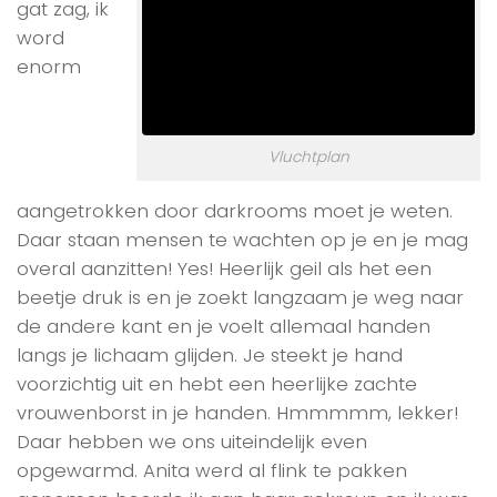
gat zag, ik
word
enorm
Vluchtplan
aangetrokken door darkrooms moet je weten.
Daar staan mensen te wachten op je en je mag
overal aanzitten! Yes! Heerlijk geil als het een
beetje druk is en je zoekt langzaam je weg naar
de andere kant en je voelt allemaal handen
langs je lichaam glijden. Je steekt je hand
voorzichtig uit en hebt een heerlijke zachte
vrouwenborst in je handen. Hmmmmm, lekker!
Daar hebben we ons uiteindelijk even
opgewarmd. Anita werd al flink te pakken