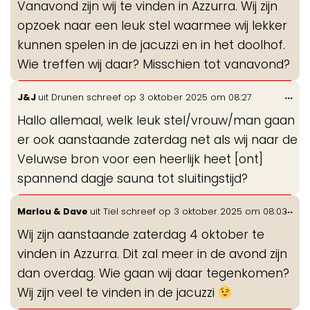
Vanavond zijn wij te vinden in Azzurra. Wij zijn
me
opzoek naar een leuk stel waarmee wij lekker
kunnen spelen in de jacuzzi en in het doolhof.
Wie treffen wij daar? Misschien tot vanavond?
Wis
...
J&J
uit
Drunen
schreef op
3 oktober 2025
om
08:27
de
Hallo allemaal, welk leuk stel/vrouw/man gaan
me
er ook aanstaande zaterdag net als wij naar de
Veluwse bron voor een heerlijk heet [ont]
spannend dagje sauna tot sluitingstijd?
Wis
...
Marlou & Dave
uit
Tiel
schreef op
3 oktober 2025
om
08:03
de
Wij zijn aanstaande zaterdag 4 oktober te
me
vinden in Azzurra. Dit zal meer in de avond zijn
dan overdag. Wie gaan wij daar tegenkomen?
Wij zijn veel te vinden in de jacuzzi