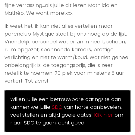
fijne verrassing…als jullie dit lezen Mathilda en
Mathéo. We want more!xxx
Ik weet het, ik kan niet alles vertellen maar
parenclub Mystique staat bij ons hoog op de lijst.
Vriendelijk personeel wat er zin in heeft, schoon,
ruim opgezet, spannende kamers, prettige
verlichting en niet te warm/koud. Wat niet geheel
onbelangrijk is, de toegangsprijs, die is zeer
redelijk te noemen. 70 piek voor minstens 8 uur
vertier! Tot ziens!
Willen jullie een betrouwbare datingsite dan
kunnen we jullie
SDC
van harte aanbevelen,
veel stellen en altijd goeie dates!
Klik hier
om
naar SDC te gaan, echt goed!