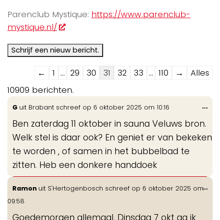
Parenclub Mystique:
https://www.parenclub-
mystique.nl/
Navigatie
←
1
...
29
30
31
32
33
...
110
→
Alles
door
10909 berichten.
de
Wis
...
G
uit
Brabant
schreef op
6 oktober 2025
om
10:16
gastenboek-
de
lijst
Ben zaterdag 11 oktober in sauna Veluws bron.
me
Welk stel is daar ook? En geniet er van bekeken
te worden , of samen in het bubbelbad te
zitten. Heb een donkere handdoek
Wis
...
Ramon
uit
S'Hertogenbosch
schreef op
6 oktober 2025
om
de
09:58
me
Goedemorgen allemaal, Dinsdag 7 okt ga ik