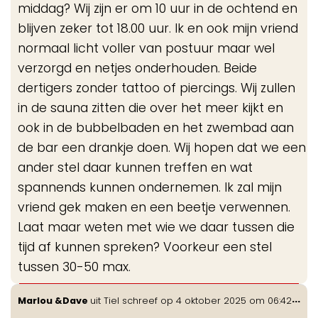
middag? Wij zijn er om 10 uur in de ochtend en
blijven zeker tot 18.00 uur. Ik en ook mijn vriend
normaal licht voller van postuur maar wel
verzorgd en netjes onderhouden. Beide
dertigers zonder tattoo of piercings. Wij zullen
in de sauna zitten die over het meer kijkt en
ook in de bubbelbaden en het zwembad aan
de bar een drankje doen. Wij hopen dat we een
ander stel daar kunnen treffen en wat
spannends kunnen ondernemen. Ik zal mijn
vriend gek maken en een beetje verwennen.
Laat maar weten met wie we daar tussen die
tijd af kunnen spreken? Voorkeur een stel
tussen 30-50 max.
Wis
...
Marlou &Dave
uit
Tiel
schreef op
4 oktober 2025
om
06:42
de