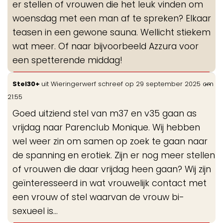
er stellen of vrouwen die het leuk vinden om
woensdag met een man af te spreken? Elkaar
teasen in een gewone sauna. Wellicht stiekem
wat meer. Of naar bijvoorbeeld Azzura voor
een spetterende middag!
Wis
...
Stel30+
uit
Wieringerwerf
schreef op
29 september 2025
om
de
21:55
me
Goed uitziend stel van m37 en v35 gaan as
vrijdag naar Parenclub Monique. Wij hebben
wel weer zin om samen op zoek te gaan naar
de spanning en erotiek. Zijn er nog meer stellen
of vrouwen die daar vrijdag heen gaan? Wij zijn
geïnteresseerd in wat vrouwelijk contact met
een vrouw of stel waarvan de vrouw bi-
sexueel is...