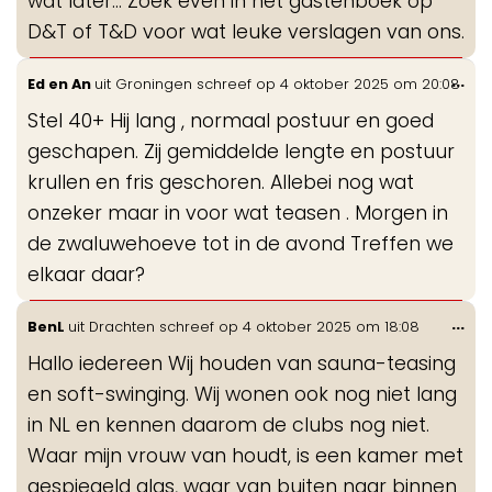
wat later… Zoek even in het gastenboek op
D&T of T&D voor wat leuke verslagen van ons.
Wis
...
Ed en An
uit
Groningen
schreef op
4 oktober 2025
om
20:08
de
Stel 40+ Hij lang , normaal postuur en goed
me
geschapen. Zij gemiddelde lengte en postuur
krullen en fris geschoren. Allebei nog wat
onzeker maar in voor wat teasen . Morgen in
de zwaluwehoeve tot in de avond Treffen we
elkaar daar?
Wis
...
BenL
uit
Drachten
schreef op
4 oktober 2025
om
18:08
de
Hallo iedereen Wij houden van sauna-teasing
me
en soft-swinging. Wij wonen ook nog niet lang
in NL en kennen daarom de clubs nog niet.
Waar mijn vrouw van houdt, is een kamer met
gespiegeld glas, waar van buiten naar binnen