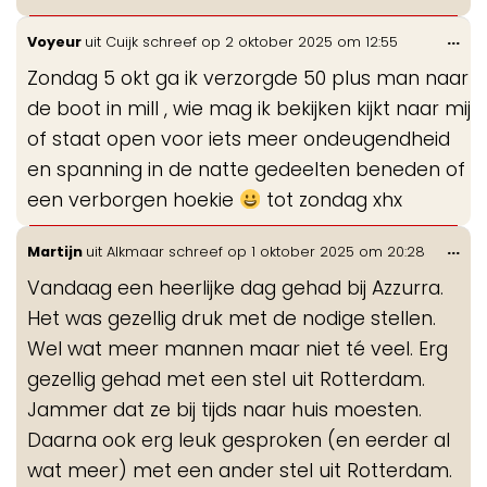
Wis
...
Voyeur
uit
Cuijk
schreef op
2 oktober 2025
om
12:55
de
Zondag 5 okt ga ik verzorgde 50 plus man naar
me
de boot in mill , wie mag ik bekijken kijkt naar mij
of staat open voor iets meer ondeugendheid
en spanning in de natte gedeelten beneden of
een verborgen hoekie
tot zondag xhx
Wis
...
Martijn
uit
Alkmaar
schreef op
1 oktober 2025
om
20:28
de
Vandaag een heerlijke dag gehad bij Azzurra.
me
Het was gezellig druk met de nodige stellen.
Wel wat meer mannen maar niet té veel. Erg
gezellig gehad met een stel uit Rotterdam.
Jammer dat ze bij tijds naar huis moesten.
Daarna ook erg leuk gesproken (en eerder al
wat meer) met een ander stel uit Rotterdam.