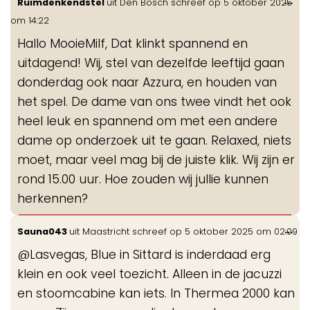
Wis
...
Ruimdenkendstel
uit
Den Bosch
schreef op
5 oktober 2025
de
om
14:22
me
Hallo MooieMilf, Dat klinkt spannend en
uitdagend! Wij, stel van dezelfde leeftijd gaan
donderdag ook naar Azzura, en houden van
het spel. De dame van ons twee vindt het ook
heel leuk en spannend om met een andere
dame op onderzoek uit te gaan. Relaxed, niets
moet, maar veel mag bij de juiste klik. Wij zijn er
rond 15.00 uur. Hoe zouden wij jullie kunnen
herkennen?
Wis
...
Sauna043
uit
Maastricht
schreef op
5 oktober 2025
om
02:09
de
@Lasvegas, Blue in Sittard is inderdaad erg
me
klein en ook veel toezicht. Alleen in de jacuzzi
en stoomcabine kan iets. In Thermea 2000 kan