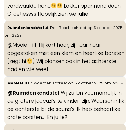
verdwaalde hand
Lekker spannend doen
Groetjessss Hopelijk zien we jullie
Wis
...
Ruimdenkendstel
uit
Den Bosch
schreef op
5 oktober 2025
de
om
22:29
me
@Mooiemilf, Hij kort haar, zij haar haar
opgestoken met een klem en heerlijke borsten
(zegt hij
) Wij plonsen ook in het achterste
bad en wie weet.....
Wis
...
MooieMilf
uit
Woerden
schreef op
5 oktober 2025
om
19:35
de
@Ruimdenkendstel
Wij zullen voornamelijk in
me
de grotere jaccuzi's te vinden zijn. Waarschijnlijk
de achterste bij de sauna's. Ik heb behoorlijke
grote borsten.... En jullie?