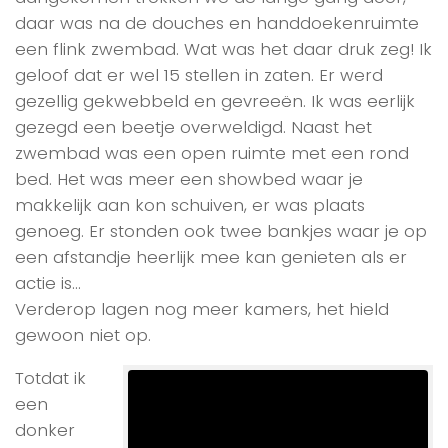
daar was na de douches en handdoekenruimte
een flink zwembad. Wat was het daar druk zeg! Ik
geloof dat er wel 15 stellen in zaten. Er werd
gezellig gekwebbeld en gevreeën. Ik was eerlijk
gezegd een beetje overweldigd. Naast het
zwembad was een open ruimte met een rond
bed. Het was meer een showbed waar je
makkelijk aan kon schuiven, er was plaats
genoeg. Er stonden ook twee bankjes waar je op
een afstandje heerlijk mee kan genieten als er
actie is…
Verderop lagen nog meer kamers, het hield
gewoon niet op.
Totdat ik
een
donker