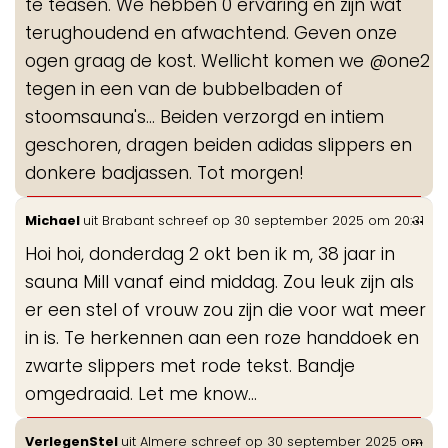
te teasen. We hebben 0 ervaring en zijn wat
terughoudend en afwachtend. Geven onze
ogen graag de kost. Wellicht komen we @one2
tegen in een van de bubbelbaden of
stoomsauna's... Beiden verzorgd en intiem
geschoren, dragen beiden adidas slippers en
donkere badjassen. Tot morgen!
Wis
...
Michael
uit
Brabant
schreef op
30 september 2025
om
20:31
de
Hoi hoi, donderdag 2 okt ben ik m, 38 jaar in
me
sauna Mill vanaf eind middag. Zou leuk zijn als
er een stel of vrouw zou zijn die voor wat meer
in is. Te herkennen aan een roze handdoek en
zwarte slippers met rode tekst. Bandje
omgedraaid. Let me know…
Wis
...
VerlegenStel
uit
Almere
schreef op
30 september 2025
om