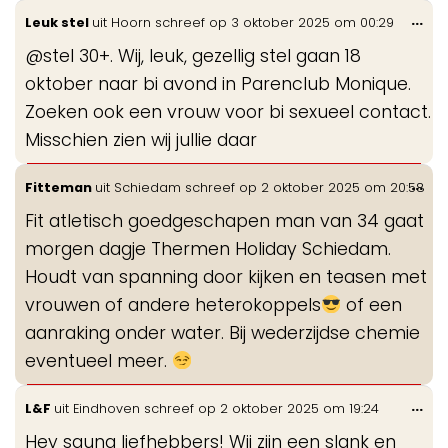
Wis
...
Leuk stel
uit
Hoorn
schreef op
3 oktober 2025
om
00:29
de
@stel 30+. Wij, leuk, gezellig stel gaan 18
me
oktober naar bi avond in Parenclub Monique.
Zoeken ook een vrouw voor bi sexueel contact.
Misschien zien wij jullie daar
Wis
...
Fitteman
uit
Schiedam
schreef op
2 oktober 2025
om
20:58
de
Fit atletisch goedgeschapen man van 34 gaat
me
morgen dagje Thermen Holiday Schiedam.
Houdt van spanning door kijken en teasen met
vrouwen of andere heterokoppels
of een
aanraking onder water. Bij wederzijdse chemie
eventueel meer.
Wis
...
L&F
uit
Eindhoven
schreef op
2 oktober 2025
om
19:24
de
Hey sauna liefhebbers! Wij zijn een slank en
me