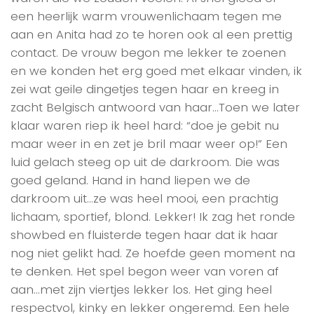
een heerlijk warm vrouwenlichaam tegen me
aan en Anita had zo te horen ook al een prettig
contact. De vrouw begon me lekker te zoenen
en we konden het erg goed met elkaar vinden, ik
zei wat geile dingetjes tegen haar en kreeg in
zacht Belgisch antwoord van haar…Toen we later
klaar waren riep ik heel hard: “doe je gebit nu
maar weer in en zet je bril maar weer op!” Een
luid gelach steeg op uit de darkroom. Die was
goed geland. Hand in hand liepen we de
darkroom uit…ze was heel mooi, een prachtig
lichaam, sportief, blond. Lekker! Ik zag het ronde
showbed en fluisterde tegen haar dat ik haar
nog niet gelikt had. Ze hoefde geen moment na
te denken. Het spel begon weer van voren af
aan…met zijn viertjes lekker los. Het ging heel
respectvol, kinky en lekker ongeremd. Een hele