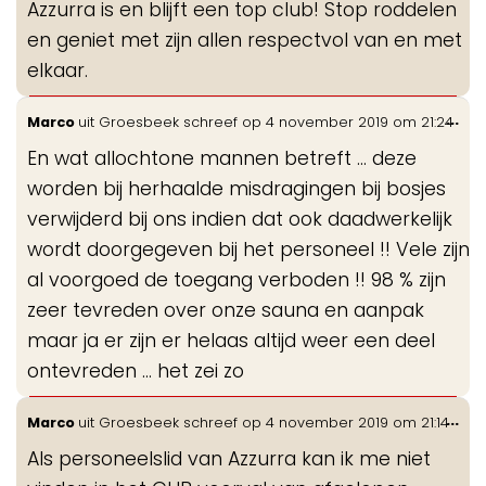
Azzurra is en blijft een top club! Stop roddelen
en geniet met zijn allen respectvol van en met
elkaar.
Wis
...
Marco
uit
Groesbeek
schreef op
4 november 2019
om
21:24
de
En wat allochtone mannen betreft ... deze
me
worden bij herhaalde misdragingen bij bosjes
verwijderd bij ons indien dat ook daadwerkelijk
wordt doorgegeven bij het personeel !! Vele zijn
al voorgoed de toegang verboden !! 98 % zijn
zeer tevreden over onze sauna en aanpak
maar ja er zijn er helaas altijd weer een deel
ontevreden ... het zei zo
Wis
...
Marco
uit
Groesbeek
schreef op
4 november 2019
om
21:14
de
Als personeelslid van Azzurra kan ik me niet
me