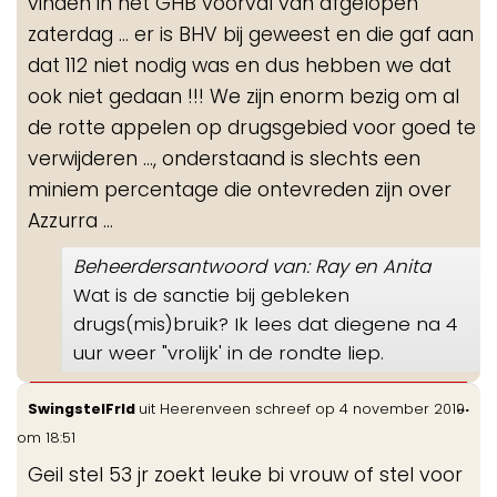
vinden in het GHB voorval van afgelopen
zaterdag ... er is BHV bij geweest en die gaf aan
dat 112 niet nodig was en dus hebben we dat
ook niet gedaan !!! We zijn enorm bezig om al
de rotte appelen op drugsgebied voor goed te
verwijderen ..., onderstaand is slechts een
miniem percentage die ontevreden zijn over
Azzurra ...
Beheerdersantwoord van: Ray en Anita
Wat is de sanctie bij gebleken
drugs(mis)bruik? Ik lees dat diegene na 4
uur weer "vrolijk' in de rondte liep.
Wis
...
SwingstelFrld
uit
Heerenveen
schreef op
4 november 2019
de
om
18:51
me
Geil stel 53 jr zoekt leuke bi vrouw of stel voor