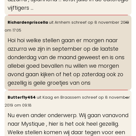
vijftigers ...
Wis
...
Richardenpriscella
uit
Arnhem
schreef op
8 november 2019
de
om
17:05
me
Hoi hoi welke stellen gaan er morgen naar
azzurra we zijn in september op de laatste
donderdag van de maand geweest en is ons
allebei goed bevallen nu willen we morgen
avond gaan kijken of het op zaterdag ook zo
gezellig is geile groetjes van ons
Wis
...
Butterfly454
uit
Kaag en Braassem
schreef op
8 november
de
2019
om
09:18
me
Nu even ander onderwerp. Wij gaan vanavond
naar Mystique , hier is het ook heel gezellig.
Welke stellen komen wij daar tegen voor een