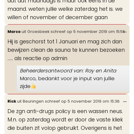
dat dat maandags is maar ook eens in de
maand. weten jullie welke zaterdag het is. we
willen of november of december gaan
Wis
...
Marco
uit
Groesbeek
schreef op
5 november 2019
om
15:56
de
Hij is geschorst tot 1 Januari en mag zich dan
me
bewijzen clean de sauna te kunnen bezoeken
...... als reactie op admin
Beheerdersantwoord van: Ray en Anita
Marco, bedankt voor je input van jullie
zijde
Wis
...
Rick
uit
Beuningen
schreef op
5 november 2019
om
15:38
de
De zgn anti-drugs policy is een wassen neus.
me
M.n. op zaterdag wordt er door de vaste kliek
die buiten zit volop gebruikt. Overigens is het