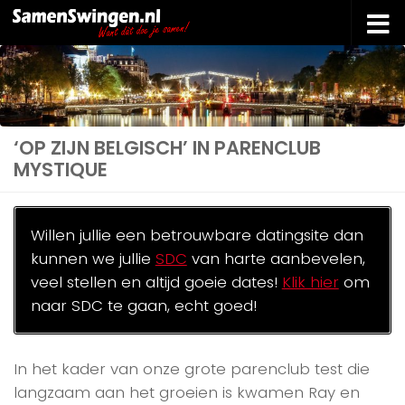
Doorgaan naar inhoud
‘OP ZIJN BELGISCH’ IN PARENCLUB
MYSTIQUE
Willen jullie een betrouwbare datingsite dan
kunnen we jullie
SDC
van harte aanbevelen,
veel stellen en altijd goeie dates!
Klik hier
om
naar SDC te gaan, echt goed!
In het kader van onze grote parenclub test die
langzaam aan het groeien is kwamen Ray en