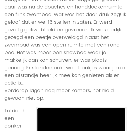
daar was na de douches en handdoekenruimte
een flink zwembad. Wat was het daar druk zeg! Ik
geloof dat er wel 15 stellen in zaten. Er werd
gezellig gekwebbeld en gevreeën. Ik was eerlijk
gezegd een beetje overweldigd. Naast het
zwembad was een open ruimte met een rond
bed. Het was meer een showbed waar je
makkelijk aan kon schuiven, er was plaats
genoeg. Er stonden ook twee bankjes waar je op
een afstandje heerlijk mee kan genieten als er
actie is…
Verderop lagen nog meer kamers, het hield
gewoon niet op.
Totdat ik
een
donker