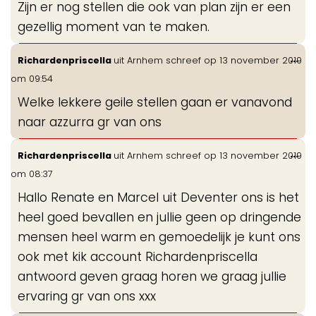
Zijn er nog stellen die ook van plan zijn er een
gezellig moment van te maken.
Wis
...
Richardenpriscella
uit
Arnhem
schreef op
13 november 2019
de
om
09:54
me
Welke lekkere geile stellen gaan er vanavond
naar azzurra gr van ons
Wis
...
Richardenpriscella
uit
Arnhem
schreef op
13 november 2019
de
om
08:37
me
Hallo Renate en Marcel uit Deventer ons is het
heel goed bevallen en jullie geen op dringende
mensen heel warm en gemoedelijk je kunt ons
ook met kik account Richardenpriscella
antwoord geven graag horen we graag jullie
ervaring gr van ons xxx