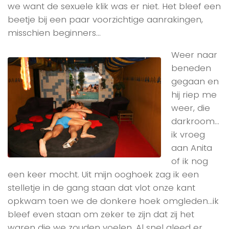
we want de sexuele klik was er niet. Het bleef een
beetje bij een paar voorzichtige aanrakingen,
misschien beginners…
Weer naar
beneden
gegaan en
hij riep me
weer, die
darkroom…
ik vroeg
aan Anita
of ik nog
een keer mocht. Uit mijn ooghoek zag ik een
stelletje in de gang staan dat vlot onze kant
opkwam toen we de donkere hoek omgleden…ik
bleef even staan om zeker te zijn dat zij het
waren die we zouden voelen. Al snel gleed er