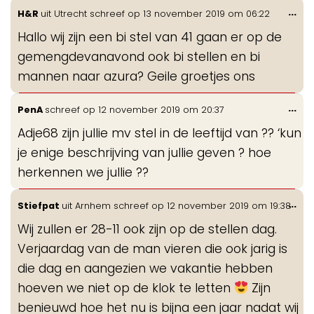
Wis
...
H&R
uit
Utrecht
schreef op
13 november 2019
om
06:22
de
Hallo wij zijn een bi stel van 41 gaan er op de
me
gemengdevanavond ook bi stellen en bi
mannen naar azura? Geile groetjes ons
Wis
...
PenA
schreef op
12 november 2019
om
20:37
de
Adje68 zijn jullie mv stel in de leeftijd van ?? ‘kun
me
je enige beschrijving van jullie geven ? hoe
herkennen we jullie ??
Wis
...
Stiefpat
uit
Arnhem
schreef op
12 november 2019
om
19:38
de
Wij zullen er 28-11 ook zijn op de stellen dag.
me
Verjaardag van de man vieren die ook jarig is
die dag en aangezien we vakantie hebben
hoeven we niet op de klok te letten
Zijn
benieuwd hoe het nu is bijna een jaar nadat wij