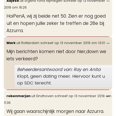
...
Adje68
uit
Ergens rond Nijmegen
schreef op
13 november
de
2019
om
16:26
me
HoiPenA, wij zij beide net 50. Zien er nog goed
uit en hopen jullie zeker te treffen de 28e bij
Azzurra.
Wis
...
Mark
uit
Rotterdam
schreef op
13 november 2019
om
13:01
de
Mijn berichten komen niet door hier,down we
me
iets verkeerd?
Beheerdersantwoord van: Ray en Anita
Klopt, geen dating meer. Hiervoor kunt u
op SDC terecht.
Wis
...
robenmarjan
uit
Eindhoven
schreef op
13 november 2019
om
de
11:36
me
Wij gaan waarschijnlijk morgen naar Azzurra.