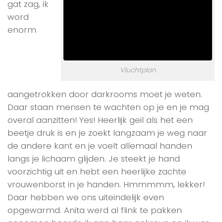
gat zag, ik
word
enorm
Vluchtplan
aangetrokken door darkrooms moet je weten.
Daar staan mensen te wachten op je en je mag
overal aanzitten! Yes! Heerlijk geil als het een
beetje druk is en je zoekt langzaam je weg naar
de andere kant en je voelt allemaal handen
langs je lichaam glijden. Je steekt je hand
voorzichtig uit en hebt een heerlijke zachte
vrouwenborst in je handen. Hmmmmm, lekker!
Daar hebben we ons uiteindelijk even
opgewarmd. Anita werd al flink te pakken