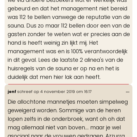
we via andere bezoekers wat er werkelijk was
gebeurd en dat het management niet bereid
was 112 te bellen vanwege de reputatie van de
sauna. Dus zo maar 112 bellen door een van de
gasten zonder te weten wat er precies aan de
hand is heeft weinig zin lijkt mij. Het
management was en is 100% verantwoordelijk
in dit geval. Lees de laatste 2 alinea's van de
huisregels van de sauna er op na en het is
duidelijk dat men hier lak aan heeft.
Wis
...
jenf
schreef op
4 november 2019
om
16:17
de
Die allochtone mannetjes moeten simpelweg
me
geweigerd worden. Sommige van de heren
lopen zelfs in de onderbroek, want oh oh dat
mag allemaal niet van boven.... maar je wel
asociaal naar de vrouwen gedragen. Azzurra,