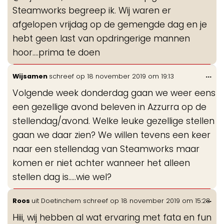
Steamworks begreep ik. Wij waren er
afgelopen vrijdag op de gemengde dag en je
hebt geen last van opdringerige mannen
hoor....prima te doen
Wis
...
Wijsamen
schreef op
18 november 2019
om
19:13
de
Volgende week donderdag gaan we weer eens
me
een gezellige avond beleven in Azzurra op de
stellendag/avond. Welke leuke gezellige stellen
gaan we daar zien? We willen tevens een keer
naar een stellendag van Steamworks maar
komen er niet achter wanneer het alleen
stellen dag is.....wie wel?
Wis
...
Roos
uit
Doetinchem
schreef op
18 november 2019
om
15:28
de
Hiii, wij hebben al wat ervaring met fata en fun
me