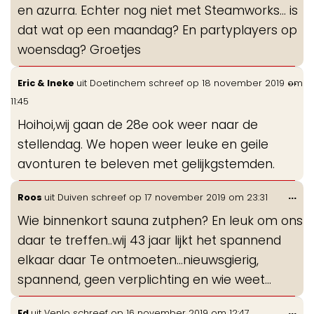
en azurra. Echter nog niet met Steamworks... is
dat wat op een maandag? En partyplayers op
woensdag? Groetjes
Wis
...
Eric & Ineke
uit
Doetinchem
schreef op
18 november 2019
om
de
11:45
me
Hoihoi,wij gaan de 28e ook weer naar de
stellendag. We hopen weer leuke en geile
avonturen te beleven met gelijkgstemden.
Wis
...
Roos
uit
Duiven
schreef op
17 november 2019
om
23:31
de
Wie binnenkort sauna zutphen? En leuk om ons
me
daar te treffen..wij 43 jaar lijkt het spannend
elkaar daar Te ontmoeten...nieuwsgierig,
spannend, geen verplichting en wie weet...
Wis
...
Ed
uit
Venlo
schreef op
16 november 2019
om
12:47