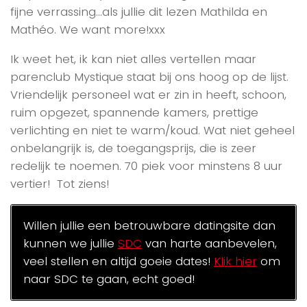
fijne verrassing…als jullie dit lezen Mathilda en
Mathéo. We want more!xxx
Ik weet het, ik kan niet alles vertellen maar
parenclub Mystique staat bij ons hoog op de lijst.
Vriendelijk personeel wat er zin in heeft, schoon,
ruim opgezet, spannende kamers, prettige
verlichting en niet te warm/koud. Wat niet geheel
onbelangrijk is, de toegangsprijs, die is zeer
redelijk te noemen. 70 piek voor minstens 8 uur
vertier! Tot ziens!
Willen jullie een betrouwbare datingsite dan
kunnen we jullie
SDC
van harte aanbevelen,
veel stellen en altijd goeie dates!
Klik hier
om
naar SDC te gaan, echt goed!