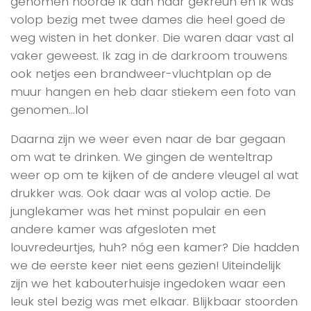
genomen hoorde ik aan haar gekreun en ik was
volop bezig met twee dames die heel goed de
weg wisten in het donker. Die waren daar vast al
vaker geweest. Ik zag in de darkroom trouwens
ook netjes een brandweer-vluchtplan op de
muur hangen en heb daar stiekem een foto van
genomen…lol
Daarna zijn we weer even naar de bar gegaan
om wat te drinken. We gingen de wenteltrap
weer op om te kijken of de andere vleugel al wat
drukker was. Ook daar was al volop actie. De
junglekamer was het minst populair en een
andere kamer was afgesloten met
louvredeurtjes, huh? nóg een kamer? Die hadden
we de eerste keer niet eens gezien! Uiteindelijk
zijn we het kabouterhuisje ingedoken waar een
leuk stel bezig was met elkaar. Blijkbaar stoorden