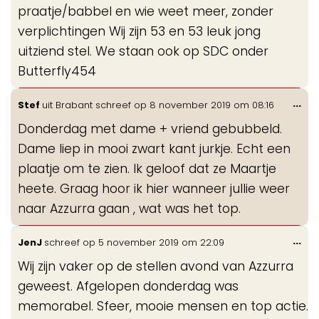
praatje/babbel en wie weet meer, zonder
verplichtingen Wij zijn 53 en 53 leuk jong
uitziend stel. We staan ook op SDC onder
Butterfly454
Wis
...
Stef
uit
Brabant
schreef op
8 november 2019
om
08:16
de
Donderdag met dame + vriend gebubbeld.
me
Dame liep in mooi zwart kant jurkje. Echt een
plaatje om te zien. Ik geloof dat ze Maartje
heete. Graag hoor ik hier wanneer jullie weer
naar Azzurra gaan , wat was het top.
Wis
...
JenJ
schreef op
5 november 2019
om
22:09
de
Wij zijn vaker op de stellen avond van Azzurra
me
geweest. Afgelopen donderdag was
memorabel. Sfeer, mooie mensen en top actie.