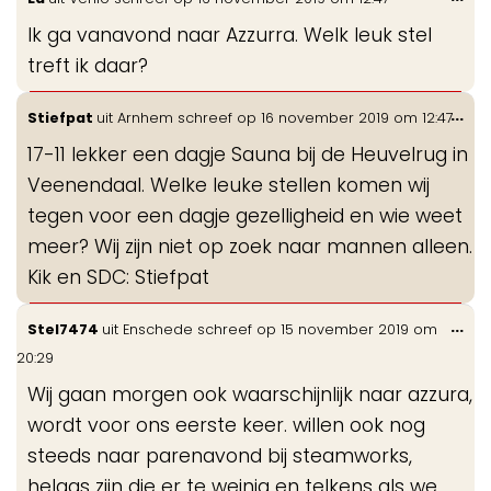
de
Ik ga vanavond naar Azzurra. Welk leuk stel
me
treft ik daar?
Wis
...
Stiefpat
uit
Arnhem
schreef op
16 november 2019
om
12:47
de
17-11 lekker een dagje Sauna bij de Heuvelrug in
me
Veenendaal. Welke leuke stellen komen wij
tegen voor een dagje gezelligheid en wie weet
meer? Wij zijn niet op zoek naar mannen alleen.
Kik en SDC: Stiefpat
Wis
...
Stel7474
uit
Enschede
schreef op
15 november 2019
om
de
20:29
me
Wij gaan morgen ook waarschijnlijk naar azzura,
wordt voor ons eerste keer. willen ook nog
steeds naar parenavond bij steamworks,
helaas zijn die er te weinig en telkens als we