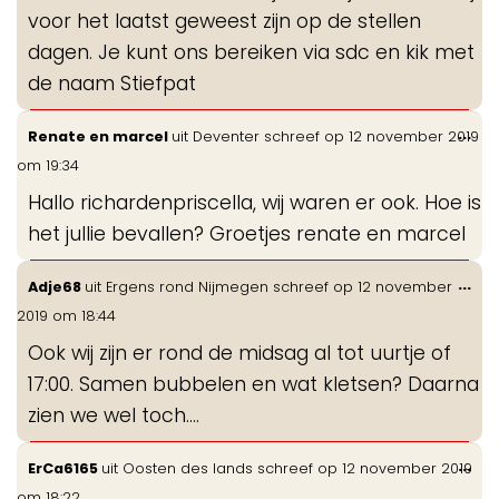
voor het laatst geweest zijn op de stellen
dagen. Je kunt ons bereiken via sdc en kik met
de naam Stiefpat
Wis
...
Renate en marcel
uit
Deventer
schreef op
12 november 2019
de
om
19:34
me
Hallo richardenpriscella, wij waren er ook. Hoe is
het jullie bevallen? Groetjes renate en marcel
Wis
...
Adje68
uit
Ergens rond Nijmegen
schreef op
12 november
de
2019
om
18:44
me
Ook wij zijn er rond de midsag al tot uurtje of
17:00. Samen bubbelen en wat kletsen? Daarna
zien we wel toch....
Wis
...
ErCa6165
uit
Oosten des lands
schreef op
12 november 2019
de
om
18:22