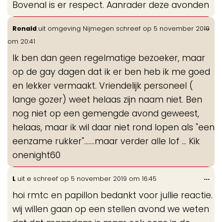
Bovenal is er respect. Aanrader deze avonden
Wis
...
Ronald
uit
omgeving Nijmegen
schreef op
5 november 2019
de
om
20:41
me
Ik ben dan geen regelmatige bezoeker, maar
op de gay dagen dat ik er ben heb ik me goed
en lekker vermaakt. Vriendelijk personeel (
lange gozer) weet helaas zijn naam niet. Ben
nog niet op een gemengde avond geweest,
helaas, maar ik wil daar niet rond lopen als "een
eenzame rukker"...….maar verder alle lof ... Kik
onenight60
Wis
...
L
uit
e
schreef op
5 november 2019
om
16:45
de
hoi rmtc en papillon bedankt voor jullie reactie.
me
wij willen gaan op een stellen avond we weten