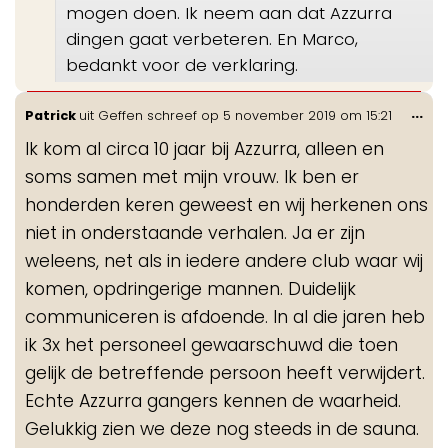
mogen doen. Ik neem aan dat Azzurra
dingen gaat verbeteren. En Marco,
bedankt voor de verklaring.
Wis
...
Patrick
uit
Geffen
schreef op
5 november 2019
om
15:21
de
Ik kom al circa 10 jaar bij Azzurra, alleen en
me
soms samen met mijn vrouw. Ik ben er
honderden keren geweest en wij herkenen ons
niet in onderstaande verhalen. Ja er zijn
weleens, net als in iedere andere club waar wij
komen, opdringerige mannen. Duidelijk
communiceren is afdoende. In al die jaren heb
ik 3x het personeel gewaarschuwd die toen
gelijk de betreffende persoon heeft verwijdert.
Echte Azzurra gangers kennen de waarheid.
Gelukkig zien we deze nog steeds in de sauna.