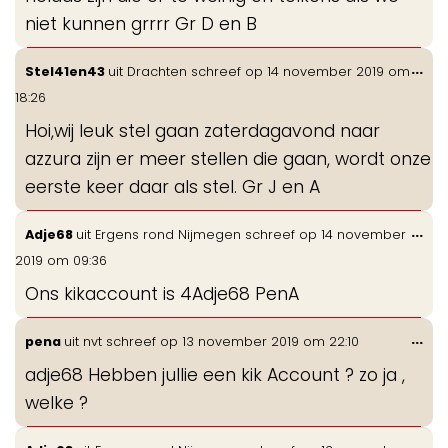
niet kunnen grrrr Gr D en B
Wis
...
Stel41en43
uit
Drachten
schreef op
14 november 2019
om
de
18:26
me
Hoi,wij leuk stel gaan zaterdagavond naar
azzura zijn er meer stellen die gaan, wordt onze
eerste keer daar als stel. Gr J en A
Wis
...
Adje68
uit
Ergens rond Nijmegen
schreef op
14 november
de
2019
om
09:36
me
Ons kikaccount is 4Adje68 PenA
Wis
...
pena
uit
nvt
schreef op
13 november 2019
om
22:10
de
adje68 Hebben jullie een kik Account ? zo ja ,
me
welke ?
Wis