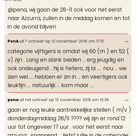
me
@pena, wij gaan de 28-11 ook voor het eerst
naar Azzurra, zullen in de middag komen en tot
in de avond blijven.
Wis
...
PenA
uit
?
schreef op
12 november 2019
om
17:10
de
categorie vijftigers is omdat wij 60 (m ) en 52 (
me
v) zijn . Lang en slank beiden ... erg jeugdig en
ook ondeugend .. hij is hetero, zij bi ..... nou ... we
zien wel .... hebben er zin in ... en veertigers ook
leukfijn .... natuurlijk ... kom maar ....
Wis
...
pena
uit
nvt
schreef op
12 november 2019
om
10:36
de
gaan er nog leuke aantrekkelijke stellen ( m/v )
me
donderdagmiddag 28/11 ???? wij zijn er rond 12
uur tot ongeveer 17 uur . voor het eerst naar
azzurra , spannend ... liefst jullie in de caterogie