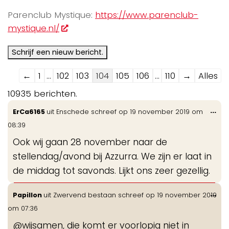
Parenclub Mystique:
https://www.parenclub-
mystique.nl/
Navigatie
←
1
...
102
103
104
105
106
...
110
→
Alles
door
10935 berichten.
de
Wis
...
ErCa6165
uit
Enschede
schreef op
19 november 2019
om
gastenboek-
de
08:39
lijst
me
Ook wij gaan 28 november naar de
stellendag/avond bij Azzurra. We zijn er laat in
de middag tot savonds. Lijkt ons zeer gezellig.
Wis
...
Papillon
uit
Zwervend bestaan
schreef op
19 november 2019
de
om
07:36
me
@wijsamen, die komt er voorlopig niet in