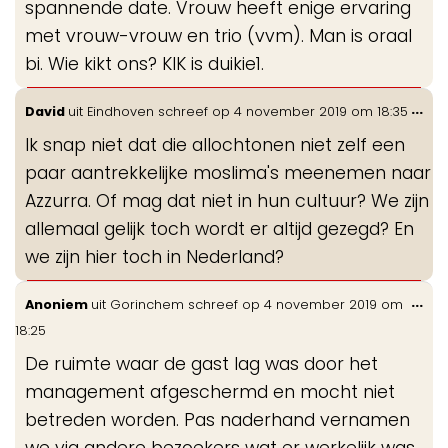
spannende date. Vrouw heeft enige ervaring
met vrouw-vrouw en trio (vvm). Man is oraal
bi. Wie kikt ons? KIK is duikie1.
Wis
...
David
uit
Eindhoven
schreef op
4 november 2019
om
18:35
de
Ik snap niet dat die allochtonen niet zelf een
me
paar aantrekkelijke moslima's meenemen naar
Azzurra. Of mag dat niet in hun cultuur? We zijn
allemaal gelijk toch wordt er altijd gezegd? En
we zijn hier toch in Nederland?
Wis
...
Anoniem
uit
Gorinchem
schreef op
4 november 2019
om
de
18:25
me
De ruimte waar de gast lag was door het
management afgeschermd en mocht niet
betreden worden. Pas naderhand vernamen