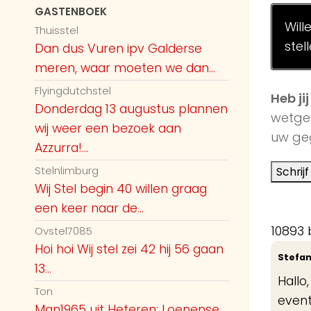
GASTENBOEK
Will
Thuisstel
stel
Dan dus Vuren ipv Galderse
meren, waar moeten we dan...
Flyingdutchstel
Heb ji
Donderdag 13 augustus plannen
wetge
wij weer een bezoek aan
uw geg
Azzurra!...
Stelnlimburg
Wij Stel begin 40 willen graag
een keer naar de...
10893 
Ovstel7085
Hoi hoi Wij stel zei 42 hij 56 gaan
Stefa
13...
Hallo
Ton
event
Man1965 uit Heteren: Loenense