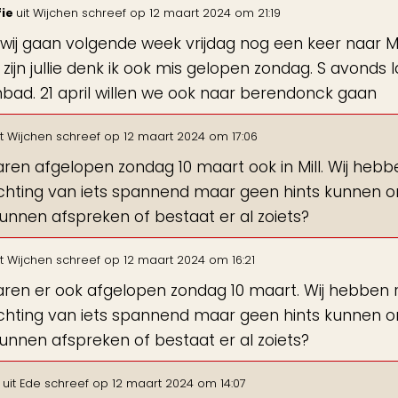
fie
uit
Wijchen
schreef op
12 maart 2024
om
21:19
ij gaan volgende week vrijdag nog een keer naar Mill.
zijn jullie denk ik ook mis gelopen zondag. S avonds l
ad. 21 april willen we ook naar berendonck gaan
t
Wijchen
schreef op
12 maart 2024
om
17:06
aren afgelopen zondag 10 maart ook in Mill. Wij hebb
hting van iets spannend maar geen hints kunnen o
kunnen afspreken of bestaat er al zoiets?
t
Wijchen
schreef op
12 maart 2024
om
16:21
aren er ook afgelopen zondag 10 maart. Wij hebben r
hting van iets spannend maar geen hints kunnen o
kunnen afspreken of bestaat er al zoiets?
s
uit
Ede
schreef op
12 maart 2024
om
14:07