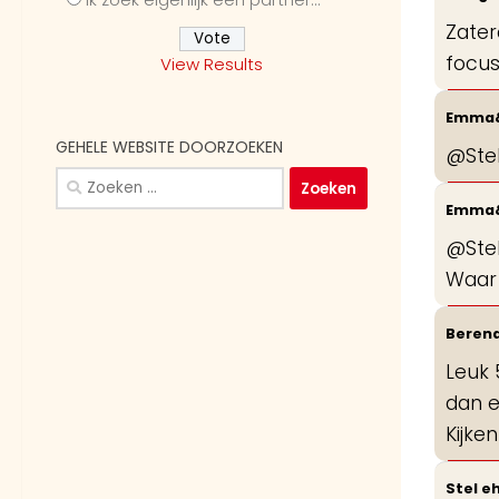
Zater
focus
View Results
Emma
GEHELE WEBSITE DOORZOEKEN
@Stel
Zoeken
naar:
Emma
@Stel
Waar 
Beren
Leuk 
dan e
Kijke
Stel e