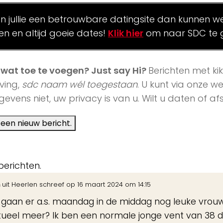
en jullie een betrouwbare datingsite dan kunnen we 
len en altijd goeie dates!
Klik hier
om naar SDC te 
j wat toe te voegen? Just say Hi?
Berichten met ki
ving,
sdc naam wél toegestaan
. U kunt via onze 
evens niet, uw privacy is van u. Wilt u daten of 
berichten.
n
uit
Heerlen
schreef op
16 maart 2024
om
14:15
, gaan er a.s. maandag in de middag nog leuke vrouw
ueel meer? Ik ben een normale jonge vent van 38 die 