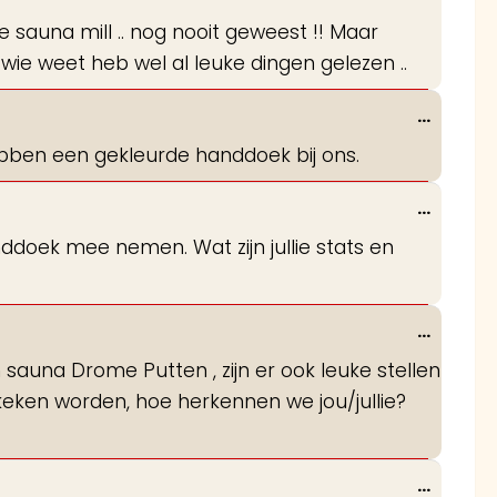
deze
 sauna mill .. nog nooit geweest !! Maar
metabo
 wie weet heb wel al leuke dingen gelezen ..
Wissel
...
deze
 hebben een gekleurde handdoek bij ons.
metabo
Wissel
...
deze
nddoek mee nemen. Wat zijn jullie stats en
metabo
Wissel
...
deze
 in sauna Drome Putten , zijn er ook leuke stellen
metabo
ken worden, hoe herkennen we jou/jullie?
Wissel
...