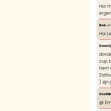
Hoi m
ergen
Bob
uit
Hoi L
Daantj
donde
cup b
hem e
Zaltb
) zij
StelN
@ Emm