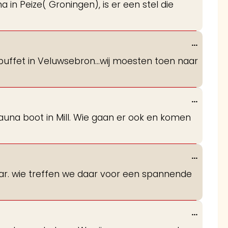
n Peize( Groningen), is er een stel die
metabo
Wissel
...
deze
s buffet in Veluwsebron...wij moesten toen naar
metabo
Wissel
...
deze
sauna boot in Mill. Wie gaan er ook en komen
metabo
Wissel
...
deze
aar. wie treffen we daar voor een spannende
metabo
Wissel
...
deze