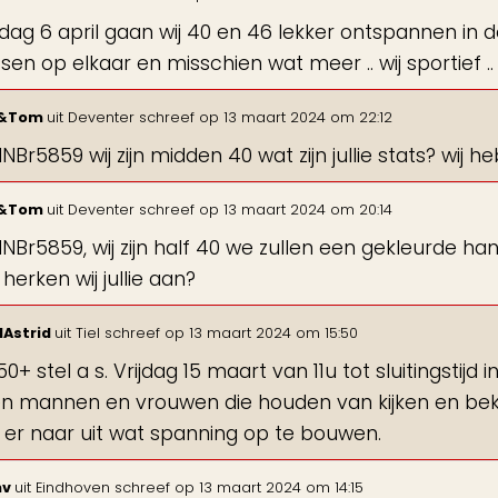
dag 6 april gaan wij 40 en 46 lekker ontspannen in de
sen op elkaar en misschien wat meer .. wij sportief ..
&Tom
uit
Deventer
schreef op
13 maart 2024
om
22:12
NBr5859 wij zijn midden 40 wat zijn jullie stats? wij
&Tom
uit
Deventer
schreef op
13 maart 2024
om
20:14
NBr5859, wij zijn half 40 we zullen een gekleurde ha
herken wij jullie aan?
dAstrid
uit
Tiel
schreef op
13 maart 2024
om
15:50
50+ stel a s. Vrijdag 15 maart van 11u tot sluitingstijd
n mannen en vrouwen die houden van kijken en beke
n er naar uit wat spanning op te bouwen.
hv
uit
Eindhoven
schreef op
13 maart 2024
om
14:15