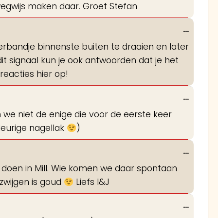
wegwijs maken daar. Groet Stefan
Wissel
...
deze
kerbandje binnenste buiten te draaien en later
metabo
it signaal kun je ook antwoorden dat je het
eacties hier op!
Wissel
...
deze
 we niet de enige die voor de eerste keer
metabo
leurige nagellak
)
Wissel
...
deze
a doen in Mill. Wie komen we daar spontaan
metabo
 zwijgen is goud
Liefs I&J
Wissel
...
deze