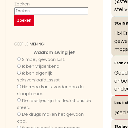
@stel
Zoeken:
stel 
StelN
Hoi E
gewee
GEEF JE MENING!
mogel
Waarom swing je?
Simpel, gewoon lust.
Frank
Ik ben vrijdenkend.
Goed
Ik ben eigenlijk
seksverslaafd...sssst.
onbek
Hiermee kan ik verder dan de
ondeu
slaapkamer.
De feestjes zijn het leukst dus de
Leuk s
sfeer..
@ed w
De drugs maken het gewoon
cool.
Stelge
Ik zoek eigenlijk een partner...