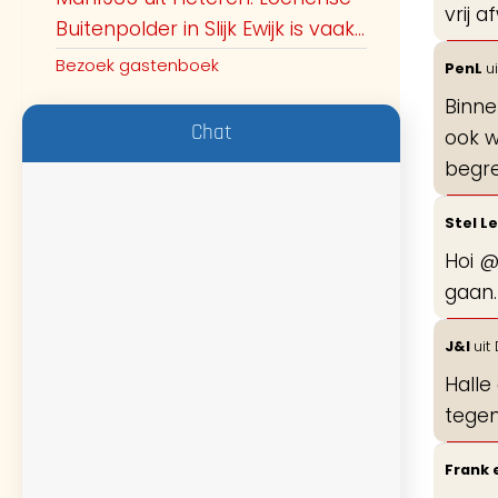
vrij 
Buitenpolder in Slijk Ewijk is vaak...
Bezoek gastenboek
PenL
ui
Binne
Chat
ook w
begre
Stel L
Hoi @
gaan.
J&I
uit
Halle
tegen
Frank