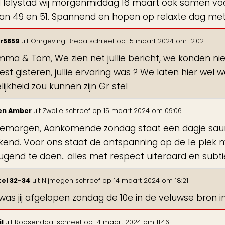
 lelystad wij morgenmiddag 16 maart ook samen voo
van 49 en 51. Spannend en hopen op relaxte dag met 
Br5859
uit
Omgeving Breda
schreef op
15 maart 2024
om
12:02
mma & Tom, We zien net jullie bericht, we konden niet
st gisteren, jullie ervaring was ? We laten hier we
ijkheid zou kunnen zijn Gr stel
 en Amber
uit
Zwolle
schreef op
15 maart 2024
om
09:06
emorgen, Aankomende zondag staat een dagje sa
end. Voor ons staat de ontspanning op de 1e plek maa
gend te doen.. alles met respect uiteraard en subtiel
tel 32-34
uit
Nijmegen
schreef op
14 maart 2024
om
18:21
as jij afgelopen zondag de 10e in de veluwse bron 
il
uit
Roosendaal
schreef op
14 maart 2024
om
11:46