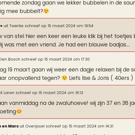
mende zondag gaan we lekker bubbelen in de sauna i
lig mee bubbelt?
0+
uit
Twente
schreef op
15 maart 2024
om
19:54
 van stel hier een keer een leuke klik bij het toetje
 Jij was met een vriend. Je had een blauwe badjas....
Den Bosch
schreef op
15 maart 2024
om
17:30
ag 19 maart gaan wij weer een dagje relaxen bij de 
aar onopvallend tegen?
Liefs Ilse & Joris ( 40ers )
it
Laren
schreef op
15 maart 2024
om
16:13
aan vanmiddag na de zwaluhoeve! wij zijn 37 en 38 j
oeting
a en Marc
uit
Overijssel
schreef op
15 maart 2024
om
14:31