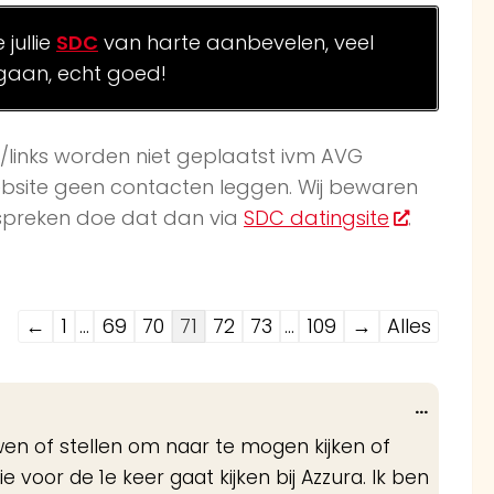
jullie
SDC
van harte aanbevelen, veel
gaan, echt goed!
k/links worden niet geplaatst ivm AVG
website geen contacten leggen. Wij bewaren
afspreken doe dat dan via
SDC datingsite
.
Navigatie
←
1
...
69
70
71
72
73
...
109
→
Alles
door
de
Wissel
...
gastenboek-
deze
en of stellen om naar te mogen kijken of
lijst
metabo
voor de 1e keer gaat kijken bij Azzura. Ik ben