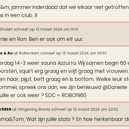
&m, jammer inderdaad dat we elkaar niet getroffen
s in een club. X
Druten
schreef op
13 maart 2024
om
01:10
enie en Ron. Ben er ook om elf uur.
e & Ro
uit
Rotterdam
schreef op
13 maart 2024
om
00:57
rdag 14-3 weer sauna Azzurra. Wij samen begin 60 en 
orsten, squirt erg graag en vrijt graag met vrouwen
n haar, pijpt, beft graag en is bottom. Welke leuk s
ommel, spreek ons aan, we zijn benieuwd @Danielle & 
n jullie er ook weer ? SDC = ROBO1960
Br5859
uit
Omgeving Breda
schreef op
12 maart 2024
om
22:02
a&Tom, Wat zijn jullie stats ? En hoe herkenbaar da