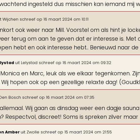
afwachtend ingesteld dus misschien kan iemand mij 
t
Wijchen
schreef op
16 maart 2024
om
10:11
nkort ook weer naar Mill. Voorstel om als hint je loc
eer terug om aan te geven dat er interesse is. Met d
pen hebt en ook interesse hebt.. Benieuwd naar de r
elystad
uit
Lelystad
schreef op
16 maart 2024
om
09:32
Monica en Marc, leuk als we elkaar tegenkomen. Zijn
 Wij hopen ook op een gezellige relaxte dag! (Goudk
Den Bosch
schreef op
16 maart 2024
om
07:35
 allemaal. Wij gaan as dinsdag weer een dagje saun
? Respectvol, discreet! Soms is spreken zilver maar
 en Amber
uit
Zwolle
schreef op
15 maart 2024
om
21:55