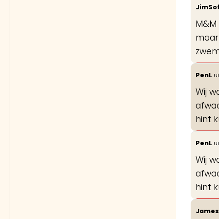
JimSo
M&M w
maar 
zwemb
PenL
ui
Wij w
afwac
hint 
PenL
ui
Wij w
afwac
hint 
Jame