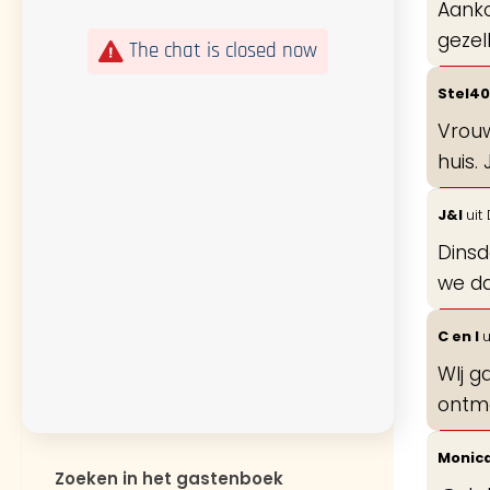
Aanko
gezel
The chat is closed now
Stel4
Vrouw
huis.
J&I
uit
Dinsd
we d
C en I
u
WIj g
ontm
Monic
Zoeken in het gastenboek