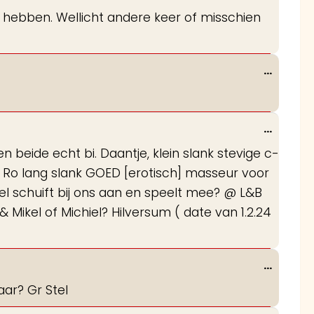
deze
 hebben. Wellicht andere keer of misschien
metabo
Wissel
...
deze
metabo
Wissel
...
deze
beide echt bi. Daantje, klein slank stevige c-
metabo
. Ro lang slank GOED [erotisch] masseur voor
tel schuift bij ons aan en speelt mee? @ L&B
Mikel of Michiel? Hilversum ( date van 1.2.24
Wissel
...
deze
ar? Gr Stel
metabo