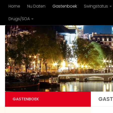
Home
Nu Daten
Gastenboek
Swingstatus
Doorgaan naar inhoud
Drugs/SOA
GAST
GASTENBOEK