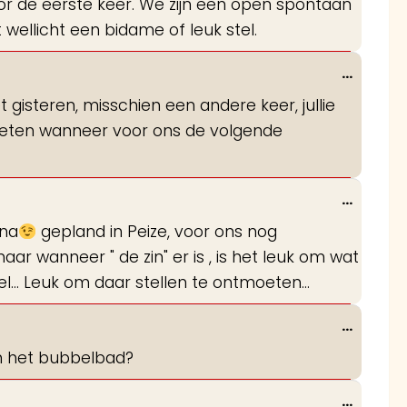
r de eerste keer. We zijn een open spontaan
metabo
wellicht een bidame of leuk stel.
Wissel
...
deze
 gisteren, misschien een andere keer, jullie
metabo
l weten wanneer voor ons de volgende
Wissel
...
deze
una
gepland in Peize, voor ons nog
metabo
r wanneer " de zin" er is , is het leuk om wat
... Leuk om daar stellen te ontmoeten...
Wissel
...
deze
in het bubbelbad?
metabo
Wissel
...