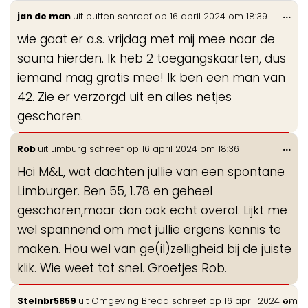
Wis
...
jan de man
uit
putten
schreef op
16 april 2024
om
18:39
de
wie gaat er a.s. vrijdag met mij mee naar de
me
sauna hierden. Ik heb 2 toegangskaarten, dus
iemand mag gratis mee! Ik ben een man van
42. Zie er verzorgd uit en alles netjes
geschoren.
Wis
...
Rob
uit
Limburg
schreef op
16 april 2024
om
18:36
de
Hoi M&L, wat dachten jullie van een spontane
me
Limburger. Ben 55, 1.78 en geheel
geschoren,maar dan ook echt overal. Lijkt me
wel spannend om met jullie ergens kennis te
maken. Hou wel van ge(il)zelligheid bij de juiste
klik. Wie weet tot snel. Groetjes Rob.
Wis
...
Stelnbr5859
uit
Omgeving Breda
schreef op
16 april 2024
om