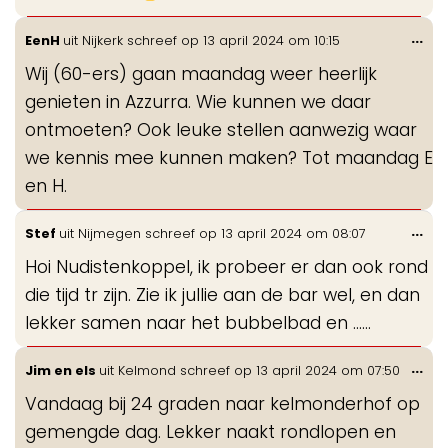
Wis
...
EenH
uit
Nijkerk
schreef op
13 april 2024
om
10:15
de
Wij (60-ers) gaan maandag weer heerlijk
me
genieten in Azzurra. Wie kunnen we daar
ontmoeten? Ook leuke stellen aanwezig waar
we kennis mee kunnen maken? Tot maandag E
en H.
Wis
...
Stef
uit
Nijmegen
schreef op
13 april 2024
om
08:07
de
Hoi Nudistenkoppel, ik probeer er dan ook rond
me
die tijd tr zijn. Zie ik jullie aan de bar wel, en dan
lekker samen naar het bubbelbad en ......
Wis
...
Jim en els
uit
Kelmond
schreef op
13 april 2024
om
07:50
de
Vandaag bij 24 graden naar kelmonderhof op
me
gemengde dag. Lekker naakt rondlopen en