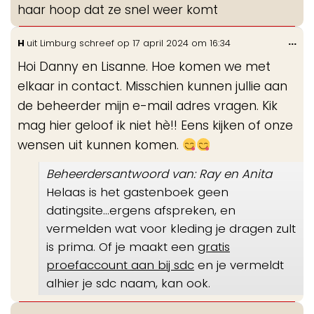
haar hoop dat ze snel weer komt
Wis
...
H
uit
Limburg
schreef op
17 april 2024
om
16:34
de
Hoi Danny en Lisanne. Hoe komen we met
me
elkaar in contact. Misschien kunnen jullie aan
de beheerder mijn e-mail adres vragen. Kik
mag hier geloof ik niet hè!! Eens kijken of onze
wensen uit kunnen komen.
Beheerdersantwoord van: Ray en Anita
Helaas is het gastenboek geen
datingsite...ergens afspreken, en
vermelden wat voor kleding je dragen zult
is prima. Of je maakt een
gratis
proefaccount aan bij sdc
en je vermeldt
alhier je sdc naam, kan ook.