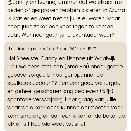
@danny en lisanne, jammer dat we elkaar niet
me
gezien of gesproken hebben gisteren in Azurra.
Ik was er en weet niet of jullie er waren. Maar
hoop jullie zeker een keer tegen te komen
daar. Wanneer gaan jullie eventueel weer?
Wis
...
H
uit
Limburg
schreef op
16 april 2024
om
18:47
de
Hoi Speelstel Danny en Lisanne uit Waalwijk.
me
Ooit weleens met een (oraal-bi) ondeugende
goedverzorgde Limburger spannende
spelletjes gedaan?? Ben een goed verzorgde
en geheel geschoren jong gebleven (52jr)
spontane verschijning. Hoor graag van jullie
waar we elkaar eens kunnen ontmoeten voor
kennismaking en dan een kijken of de bekende
klik er is!! Nou wie weet tot snel.