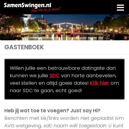
Doorgaan naar inhoud
GASTENBOEK
Willen jullie een betrouwbare datingsite dan
kunnen we jullie
SDC
van harte aanbevelen,
veel stellen en altijd goeie dates!
Klik hier
om
naar SDC te gaan, echt goed!
Heb jij wat toe te voegen? Just say Hi?
Berichten met kik/links worden niet geplaatst ivm
AVG wetgeving,
sdc naam wél toegestaan
. U kunt