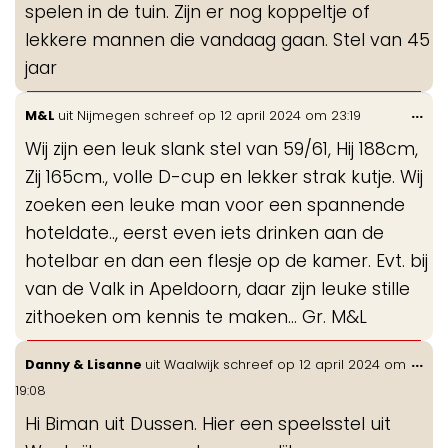
spelen in de tuin. Zijn er nog koppeltje of
lekkere mannen die vandaag gaan. Stel van 45
jaar
Wis
...
M&L
uit
Nijmegen
schreef op
12 april 2024
om
23:19
de
Wij zijn een leuk slank stel van 59/61, Hij 188cm,
me
Zij 165cm., volle D-cup en lekker strak kutje. Wij
zoeken een leuke man voor een spannende
hoteldate.., eerst even iets drinken aan de
hotelbar en dan een flesje op de kamer. Evt. bij
van de Valk in Apeldoorn, daar zijn leuke stille
zithoeken om kennis te maken... Gr. M&L
Wis
...
Danny & Lisanne
uit
Waalwijk
schreef op
12 april 2024
om
de
19:08
me
Hi Biman uit Dussen. Hier een speelsstel uit