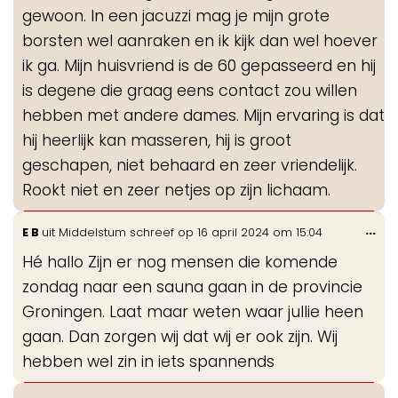
gewoon. In een jacuzzi mag je mijn grote
borsten wel aanraken en ik kijk dan wel hoever
ik ga. Mijn huisvriend is de 60 gepasseerd en hij
is degene die graag eens contact zou willen
hebben met andere dames. Mijn ervaring is dat
hij heerlijk kan masseren, hij is groot
geschapen, niet behaard en zeer vriendelijk.
Rookt niet en zeer netjes op zijn lichaam.
Wis
...
E B
uit
Middelstum
schreef op
16 april 2024
om
15:04
de
Hé hallo Zijn er nog mensen die komende
me
zondag naar een sauna gaan in de provincie
Groningen. Laat maar weten waar jullie heen
gaan. Dan zorgen wij dat wij er ook zijn. Wij
hebben wel zin in iets spannends