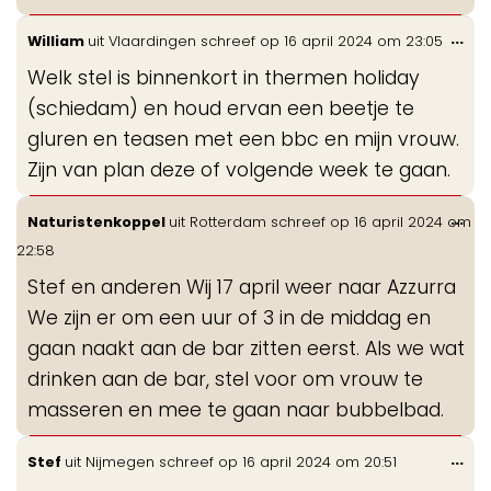
Wis
...
William
uit
Vlaardingen
schreef op
16 april 2024
om
23:05
de
Welk stel is binnenkort in thermen holiday
me
(schiedam) en houd ervan een beetje te
gluren en teasen met een bbc en mijn vrouw.
Zijn van plan deze of volgende week te gaan.
Wis
...
Naturistenkoppel
uit
Rotterdam
schreef op
16 april 2024
om
de
22:58
me
Stef en anderen Wij 17 april weer naar Azzurra
We zijn er om een uur of 3 in de middag en
gaan naakt aan de bar zitten eerst. Als we wat
drinken aan de bar, stel voor om vrouw te
masseren en mee te gaan naar bubbelbad.
Wis
...
Stef
uit
Nijmegen
schreef op
16 april 2024
om
20:51
de