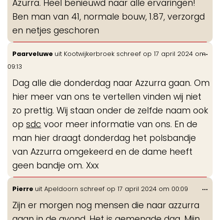
Azurra. Heel benieuwd naar alle ervaringen!
Ben man van 41, normale bouw, 1.87, verzorgd
en netjes geschoren
Wis
...
Paarveluwe
uit
Kootwijkerbroek
schreef op
17 april 2024
om
de
09:13
me
Dag alle die donderdag naar Azzurra gaan. Om
hier meer van ons te vertellen vinden wij niet
zo prettig. Wij staan onder de zelfde naam ook
op
sdc
voor meer informatie van ons. En de
man hier draagt donderdag het polsbandje
van Azzurra omgekeerd en de dame heeft
geen bandje om. Xxx
Wis
...
Pierre
uit
Apeldoorn
schreef op
17 april 2024
om
00:09
de
Zijn er morgen nog mensen die naar azzurra
me
gaan in de avond. Het is gemengde dag. Mijn