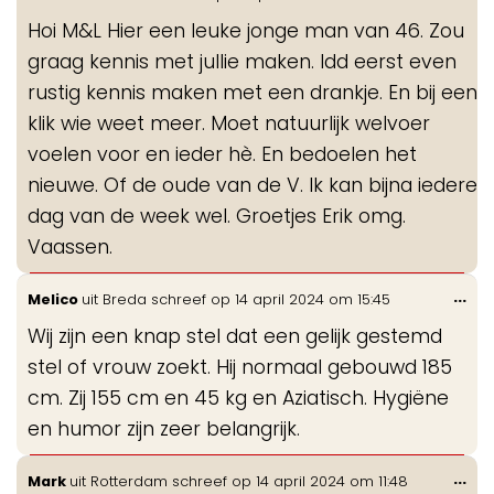
de
Hoi M&L Hier een leuke jonge man van 46. Zou
me
graag kennis met jullie maken. Idd eerst even
rustig kennis maken met een drankje. En bij een
klik wie weet meer. Moet natuurlijk welvoer
voelen voor en ieder hè. En bedoelen het
nieuwe. Of de oude van de V. Ik kan bijna iedere
dag van de week wel. Groetjes Erik omg.
Vaassen.
Wis
...
Melico
uit
Breda
schreef op
14 april 2024
om
15:45
de
Wij zijn een knap stel dat een gelijk gestemd
me
stel of vrouw zoekt. Hij normaal gebouwd 185
cm. Zij 155 cm en 45 kg en Aziatisch. Hygiëne
en humor zijn zeer belangrijk.
Wis
...
Mark
uit
Rotterdam
schreef op
14 april 2024
om
11:48