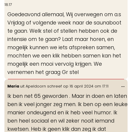
de
18:17
me
Goedeavond allemaal, Wij overwegen om a.s
Vrijdag of volgende week naar de saunaboot
te gaan. Welk stel of stellen hebben ook de
intensie om te gaan? Laat maar horen, en
mogelijk kunnen we iets afspreken samen,
mochten we een klik hebben samen kan het
mogelijk een mooi vervolg krijgen. We
vernemen het graag Gr stel
Wis
...
Maria
uit
Apeldoorn
schreef op
16 april 2024
om
17:11
de
Ik ben net 65 geworden . Maar in doen en laten
me
ben ik veel jonger zeg men. Ik ben op een leuke
manier ondeugend en ik heb veel humor. Ik
ben heel sociaal en wil zeker nooit iemand
kwetsen. Heb ik geen klik dan zeg ik dat