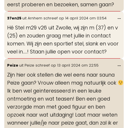
eerst proberen en bezoeken, samen gaan?
Wis
...
37en25
uit
Arnhem
schreef op
14 april 2024
om
03:54
de
Hé Stel m29 v26 uit Zwolle, wij zijn m (37) en v
me
(25) en zouden graag met jullie in contact
komen. Wij zijn een sportief stel, slank en voor
veel in…..! Staan jullie open voor contact?
Wis
...
Peize
uit
Peize
schreef op
13 april 2024
om
22:55
de
Zijn hier ook stellen die wel eens naar sauna
me
Peize gaan? Vrouw alleen mag natuurlijk ook
Ik ben wel geïnteresseerd in een leuke
ontmoeting en wat teasen! Ben een goed
verzorgde man met goed figuur en ben
opzoek naar wat uitdaging! Laat maar weten
wanneer jullie/je naar peize gaat, dan zal ik er