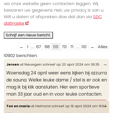
via onze website geen contacten leggen. Wij
bewaren uw gegevens niet, uw privacy is van u.
Wilt u daten of afspreken doe dat dan via
SDC
datingsite
.
Navigatie
←
1
...
67
68
69
70
71
...
110
→
Alles
door
10902 berichten.
de
Wis
...
Jeroen
uit
Nieuwgein
schreef op
20 april 2024
om
06:35
gastenboek-
de
lijst
Woensdag 24 april weer eens kijken bij azzurra
me
de sauna. Welke leuke dame / stel is er ook en
mag ik bij klik aansluiten. Hier een sportieve
man 33 jaar oud en in voor leuke contacten.
Wis
...
Ton en maria
uit
Helmond
schreef op
19 april 2024
om
19:53
de