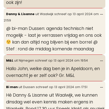
ook zijn!
Wis
...
Danny & Lisanne
uit
Waalwijk
schreef op
13 april 2024
om
de
21:59
me
@ bi-man Dussen: agenda technisch niet
mogelijk - laat je verrassen vrijdag en ons ook
kan dan altijd nog blijven bij een borrel @
Stef : rond de middag komende maandag
Wis
...
M&L
uit
Nijmegen
schreef op
13 april 2024
om
19:54
de
Hallo John, welke dag ben je in Apeldoorn, en
me
overnacht je er zelf ook? Gr. M&L
Wis
...
Bi man
uit
Dussen
schreef op
13 april 2024
om
17:51
de
Hé Danny & Lisanne uit Waalwijk, we kunnen
me
dinsdag wel even kennis maken ergens in
Waalwijk. Rond 17.30 uur Speels klinkt als muziek