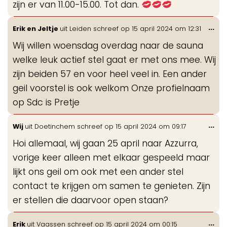
zijn er van 11.00-15.00. Tot dan.
Wis
...
Erik en Jeltje
uit
Leiden
schreef op
15 april 2024
om
12:31
de
Wij willen woensdag overdag naar de sauna
me
welke leuk actief stel gaat er met ons mee. Wij
zijn beiden 57 en voor heel veel in. Een ander
geil voorstel is ook welkom Onze profielnaam
op Sdc is Pretje
Wis
...
Wij
uit
Doetinchem
schreef op
15 april 2024
om
09:17
de
Hoi allemaal, wij gaan 25 april naar Azzurra,
me
vorige keer alleen met elkaar gespeeld maar
lijkt ons geil om ook met een ander stel
contact te krijgen om samen te genieten. Zijn
er stellen die daarvoor open staan?
Wis
...
Erik
uit
Vaassen
schreef op
15 april 2024
om
00:15