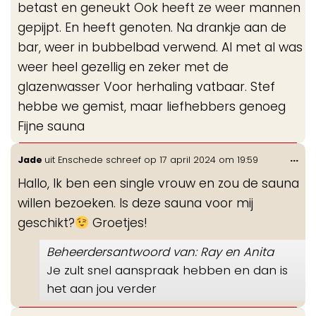
betast en geneukt Ook heeft ze weer mannen
gepijpt. En heeft genoten. Na drankje aan de
bar, weer in bubbelbad verwend. Al met al was
weer heel gezellig en zeker met de
glazenwasser Voor herhaling vatbaar. Stef
hebbe we gemist, maar liefhebbers genoeg
Fijne sauna
Wis
...
Jade
uit
Enschede
schreef op
17 april 2024
om
19:59
de
Hallo, Ik ben een single vrouw en zou de sauna
me
willen bezoeken. Is deze sauna voor mij
geschikt?
Groetjes!
Beheerdersantwoord van: Ray en Anita
Je zult snel aanspraak hebben en dan is
het aan jou verder