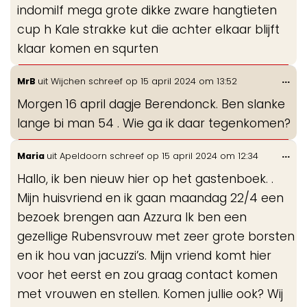
indomilf mega grote dikke zware hangtieten
cup h Kale strakke kut die achter elkaar blijft
klaar komen en squrten
Wis
...
MrB
uit
Wijchen
schreef op
15 april 2024
om
13:52
de
Morgen 16 april dagje Berendonck. Ben slanke
me
lange bi man 54 . Wie ga ik daar tegenkomen?
Wis
...
Maria
uit
Apeldoorn
schreef op
15 april 2024
om
12:34
de
Hallo, ik ben nieuw hier op het gastenboek. .
me
Mijn huisvriend en ik gaan maandag 22/4 een
bezoek brengen aan Azzura Ik ben een
gezellige Rubensvrouw met zeer grote borsten
en ik hou van jacuzzi’s. Mijn vriend komt hier
voor het eerst en zou graag contact komen
met vrouwen en stellen. Komen jullie ook? Wij