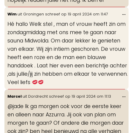
Wis
...
Wim
uit
Groningen
schreef op
19 april 2024
om
11:47
de
Hé hallo Welk stel , man of vrouw heeft zin om
me
zondagmiddag met ons mee te gaan naar
sauna Midwolda. Om daar lekker le genieten
van elkaar. Wij zijn intiem geschoren. De vrouw
heeft een roze en de man een blauwe
handdoek . Laat hier even een berichtje achter
,als jullie/jij zin hebben om elkaar te verwennen.
Veel liefs
Wis
...
Marcel
uit
Dordrecht
schreef op
19 april 2024
om
11:13
de
@jade Ik ga morgen ook voor de eerste keer
me
en alleen naar Azzurra. Jij ook van plan om
morgen te gaan? Of andere die morgen daar
ook zijn? ben heel benieuwd na alle verhalen