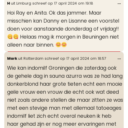
Wis
...
H
uit
Limburg
schreef op
17 april 2024
om
19:18
de
Hoi Ray en Anita. Ok das jammer. Maar
me
misschien kan Danny en Lisanne een voorstel
doen voor aanstaande donderdag of vrijdag!!
Helaas mag ik morgen in Beuningen niet
alleen naar binnen.
Wis
...
Mark
uit
Rotterdam
schreef op
17 april 2024
om
18:57
de
Wie kan indomilf Groningen die zaterdag ook
me
de gehele dag in sauna azurra was ze had lang
donkerblond haar grote tieten echt een mooie
geile vrouw een vrouw die echt ook wat deed
niet zoals andere stellen die maar zitten ze was
met een stevige man met allemaal tatoeages
indomilf liet zich echt overal neuken ik heb
haar gehad zijn er nog meer ervaringen met