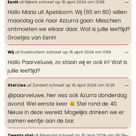
Wis
...
EenH
uit
Nijkerk
schreef op
16 april 2024
om
12:58
de
Hallo Maria uit Apeldoorn. Wij (65 en 60) willen
me
maandag ook naar Azzurra gaan. Misschien
ontmoeten we elkaar daar. Wat is jullie leeftijd?
Groetjes van EenH.
Wis
...
Wij
uit
Doetinchem
schreef op
16 april 2024
om
11:58
de
Hallo Paarveluwe, zo staan wij er ook in! Wat is
me
jullie leeftijd?
Wis
...
Stel Lies
uit
Zundert
schreef op
16 april 2024
om
10:25
de
@paarveluwe, hier wss ook Azurra donderdag
me
avond. Wel eerste keer
Stel rond de 40.
Nieuw in deze wereld. Mogelijks drinken we er
samen eentje aan de bar.
Wis
...
Twents stel
uit
Nijverdal
schreef op
16 april 2024
om
06:35