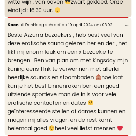
witte wijn , van boven
zwart gekleed. Onze
eindtijd : 16.30 uur.
Wis
...
Kaan
uit
DenHaag
schreef op
19 april 2024
om
03:02
de
Beste Azzurra bezoekers , heb best veel van
me
deze erotische sauna gelezen her en der , het
lijkt mij enorm leuk om een x bezoekje te
brengen . Ben van plan om met Kingsday mijn
koning eens flink te verwennen met allerlei
heerlijke sauna’s en stoombaden
hoe laat
kan je het best binnenraken ben een goed
uitziende sportieve man die in is voor vele
erotische contacten en dates
geïnteresseerde stellen of dames kunnen en
mogen mij alles vragen en de rest komt
helemaal goed
heel veel liefst mensen