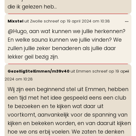
die ik gelezen heb...
Wis
...
Mixstel
uit
Zwolle
schreef op
19 april 2024
om
10:38
de
@Hugo, aan wat kunnen we jullie herkennen?
me
En welke sauna kunnen we jullie vinden? We
zullen jullie zeker benaderen als jullie daar
lekker geil bezig zijn.
Wis
...
GezelligStelEmmen/m39v40
uit
Emmen
schreef op
19 april
de
2024
om
10:28
me
Wij zijn een beginnend stel uit Emmen, hebben
een tijd met het idee gespeeld eens een club
te bezoeken en te kijken wat daar uit
voortkomt, aanvankelijk voor de spanning van
kijken en bekeken worden, en van daaruit kijken
hoe we ons erbij voelen. We zaten te denken