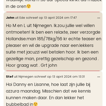
in de oren
Wis
...
John
uit
Ede
schreef op
13 april 2024
om
17:47
de
Ho M en L uit Nijmegen. Ik.zou jullie wel willen
me
ontmoeten! Ik ben een relaxte, zeer verzorgde
Hollandse.man 185/78kg/56 kr echte teaser en
pleaser en wil de upgrade naar een.lekkers
suite met jacuzzi wel betalen hoor. Ik ben een
gezellige man, prettig gezelschap en gezond .
Hoor graag wat . Grt john
Wis
...
Stef
uit
Nijmegen
schreef op
13 april 2024
om
13:31
de
Hoi Danny en Lisanne, hoe laat zijn jullie bij
me
azzura maandag. Misschien dat we kennis
kunnen maken daar. En dan lekker het
bubbelbad in