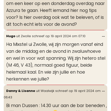
om een keer op een donderdag overdag naar
Azzura te gaan. Heeft iemand hier nog tips
voor? Is hier overdag ook wat te beleven, of is
dit toch echt iets voor de avond?
Wis
...
Hugo
uit
Zwolle
schreef op
19 april 2024
om
07:10
de
Ha Mixstel ui Zwolle, wij zijn morgen vanaf eind
me
van de middag en de avond in zwaluwhoeve
en wel in voor wat spanning. Wij zijn hetero stel
(M 46, V 43), normaal goed figuur, beide
helemaal kaal. En wie zijn jullie en hoe
herkennen we jullie?
Wis
...
Danny & Lisanne
uit
Waalwijk
schreef op
19 april 2024
om
de
06:43
me
Bi man Dussen : 14.30 uur aan de bar beneden ,