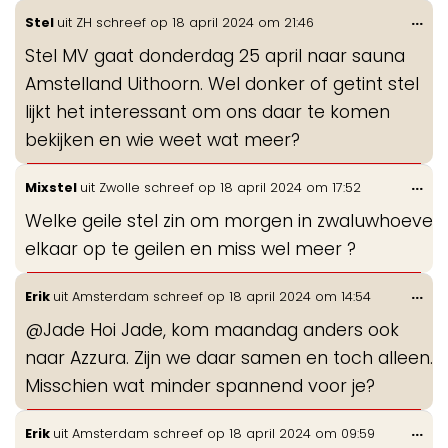
Wis
...
Stel
uit
ZH
schreef op
18 april 2024
om
21:46
de
Stel MV gaat donderdag 25 april naar sauna
me
Amstelland Uithoorn. Wel donker of getint stel
lijkt het interessant om ons daar te komen
bekijken en wie weet wat meer?
Wis
...
Mixstel
uit
Zwolle
schreef op
18 april 2024
om
17:52
de
Welke geile stel zin om morgen in zwaluwhoeve
me
elkaar op te geilen en miss wel meer ?
Wis
...
Erik
uit
Amsterdam
schreef op
18 april 2024
om
14:54
de
@Jade Hoi Jade, kom maandag anders ook
me
naar Azzura. Zijn we daar samen en toch alleen.
Misschien wat minder spannend voor je?
Wis
...
Erik
uit
Amsterdam
schreef op
18 april 2024
om
09:59