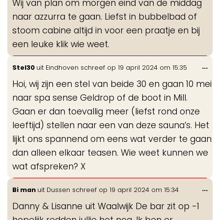
Wij van plan om morgen eind van de middag
me
naar azzurra te gaan. Liefst in bubbelbad of
stoom cabine altijd in voor een praatje en bij
een leuke klik wie weet.
Wis
...
Stel30
uit
Eindhoven
schreef op
19 april 2024
om
15:35
de
Hoi, wij zijn een stel van beide 30 en gaan 10 mei
me
naar spa sense Geldrop of de boot in Mill.
Gaan er dan toevallig meer (liefst rond onze
leeftijd) stellen naar een van deze sauna’s. Het
lijkt ons spannend om eens wat verder te gaan
dan alleen elkaar teasen. Wie weet kunnen we
wat afspreken? X
Wis
...
Bi man
uit
Dussen
schreef op
19 april 2024
om
15:34
de
Danny & Lisanne uit Waalwijk De bar zit op -1
me
hopelijk redden jullie het nog. Ik ben er