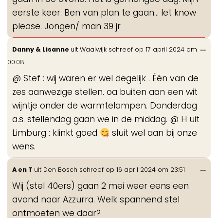
eerste keer. Ben van plan te gaan… let know
please. Jongen/ man 39 jr
Wis
...
Danny & Lisanne
uit
Waalwijk
schreef op
17 april 2024
om
de
00:08
me
@ Stef : wij waren er wel degelijk . Één van de
zes aanwezige stellen. oa buiten aan een wit
wijntje onder de warmtelampen. Donderdag
a.s. stellendag gaan we in de middag. @ H uit
Limburg : klinkt goed
sluit wel aan bij onze
wens.
Wis
...
A en T
uit
Den Bosch
schreef op
16 april 2024
om
23:51
de
Wij (stel 40ers) gaan 2 mei weer eens een
me
avond naar Azzurra. Welk spannend stel
ontmoeten we daar?