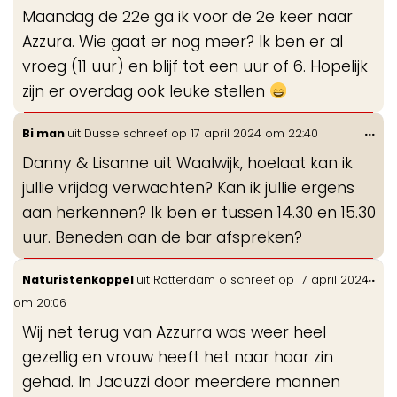
de
Maandag de 22e ga ik voor de 2e keer naar
me
Azzura. Wie gaat er nog meer? Ik ben er al
vroeg (11 uur) en blijf tot een uur of 6. Hopelijk
zijn er overdag ook leuke stellen
Wis
...
Bi man
uit
Dusse
schreef op
17 april 2024
om
22:40
de
Danny & Lisanne uit Waalwijk, hoelaat kan ik
me
jullie vrijdag verwachten? Kan ik jullie ergens
aan herkennen? Ik ben er tussen 14.30 en 15.30
uur. Beneden aan de bar afspreken?
Wis
...
Naturistenkoppel
uit
Rotterdam o
schreef op
17 april 2024
de
om
20:06
me
Wij net terug van Azzurra was weer heel
gezellig en vrouw heeft het naar haar zin
gehad. In Jacuzzi door meerdere mannen