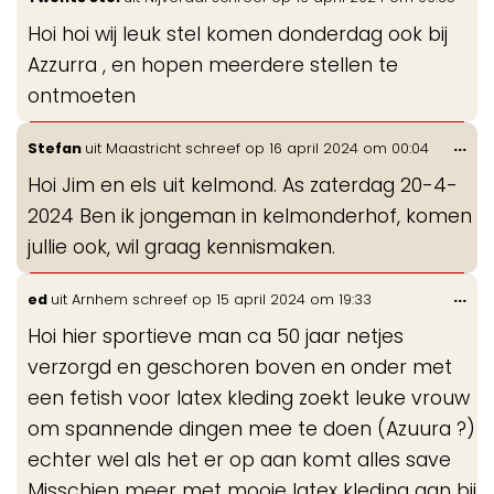
de
Hoi hoi wij leuk stel komen donderdag ook bij
me
Azzurra , en hopen meerdere stellen te
ontmoeten
Wis
...
Stefan
uit
Maastricht
schreef op
16 april 2024
om
00:04
de
Hoi Jim en els uit kelmond. As zaterdag 20-4-
me
2024 Ben ik jongeman in kelmonderhof, komen
jullie ook, wil graag kennismaken.
Wis
...
ed
uit
Arnhem
schreef op
15 april 2024
om
19:33
de
Hoi hier sportieve man ca 50 jaar netjes
me
verzorgd en geschoren boven en onder met
een fetish voor latex kleding zoekt leuke vrouw
om spannende dingen mee te doen (Azuura ?)
echter wel als het er op aan komt alles save
Misschien meer met mooie latex kleding aan bij