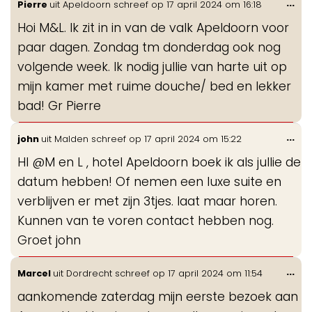
Wis
...
Pierre
uit
Apeldoorn
schreef op
17 april 2024
om
16:18
de
Hoi M&L. Ik zit in in van de valk Apeldoorn voor
me
paar dagen. Zondag tm donderdag ook nog
volgende week. Ik nodig jullie van harte uit op
mijn kamer met ruime douche/ bed en lekker
bad! Gr Pierre
Wis
...
john
uit
Malden
schreef op
17 april 2024
om
15:22
de
HI @M en L , hotel Apeldoorn boek ik als jullie de
me
datum hebben! Of nemen een luxe suite en
verblijven er met zijn 3tjes. laat maar horen.
Kunnen van te voren contact hebben nog.
Groet john
Wis
...
Marcel
uit
Dordrecht
schreef op
17 april 2024
om
11:54
de
aankomende zaterdag mijn eerste bezoek aan
me