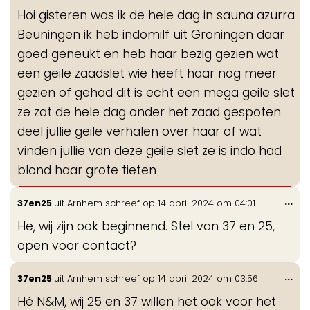
de
Hoi gisteren was ik de hele dag in sauna azurra
me
Beuningen ik heb indomilf uit Groningen daar
goed geneukt en heb haar bezig gezien wat
een geile zaadslet wie heeft haar nog meer
gezien of gehad dit is echt een mega geile slet
ze zat de hele dag onder het zaad gespoten
deel jullie geile verhalen over haar of wat
vinden jullie van deze geile slet ze is indo had
blond haar grote tieten
Wis
...
37en25
uit
Arnhem
schreef op
14 april 2024
om
04:01
de
He, wij zijn ook beginnend. Stel van 37 en 25,
me
open voor contact?
Wis
...
37en25
uit
Arnhem
schreef op
14 april 2024
om
03:56
de
Hé N&M, wij 25 en 37 willen het ook voor het
me