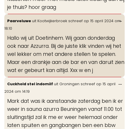
je thuis? hoor graag
Wis
...
Paarveluwe
uit
Kootwijkerbroek
schreef op
15 april 2024
om
de
18:10
me
Hallo wij uit Doetinhem. Wij gaan donderdag
ook naar Azzurra. Bij de juiste klik vinden wij het
wel lekker om met andere stellen te spelen.
Maar een drankje aan de bar en van daruit zien
wat er gebeurt kan altijd. Xxx w en j
Wis
...
Cuckhold stel indomilf
uit
Groningen
schreef op
15 april
de
2024
om
14:19
me
Mark dat was ik aanstaande zaterdag ben ik er
weer in sauna azurra Beuningen vanaf 11.00 tot
sluitingstijd zal ik me er weer helemaal onder
laten spuiten en gangbangen ben een bbw