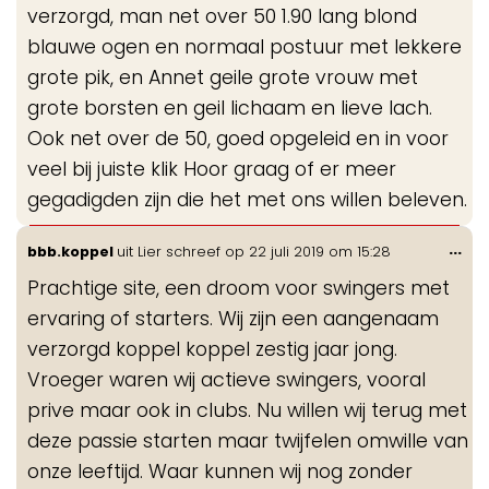
verzorgd, man net over 50 1.90 lang blond
blauwe ogen en normaal postuur met lekkere
grote pik, en Annet geile grote vrouw met
grote borsten en geil lichaam en lieve lach.
Ook net over de 50, goed opgeleid en in voor
veel bij juiste klik Hoor graag of er meer
gegadigden zijn die het met ons willen beleven.
Wis
...
bbb.koppel
uit
Lier
schreef op
22 juli 2019
om
15:28
de
Prachtige site, een droom voor swingers met
me
ervaring of starters. Wij zijn een aangenaam
verzorgd koppel koppel zestig jaar jong.
Vroeger waren wij actieve swingers, vooral
prive maar ook in clubs. Nu willen wij terug met
deze passie starten maar twijfelen omwille van
onze leeftijd. Waar kunnen wij nog zonder