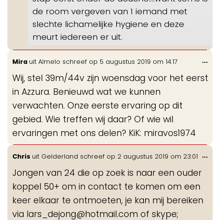
de room vergeven van 1 iemand met
slechte lichamelijke hygiene en deze
meurt iedereen er uit.
Wis
...
Mira
uit
Almelo
schreef op
5 augustus 2019
om
14:17
de
Wij, stel 39m/44v zijn woensdag voor het eerst
me
in Azzura. Benieuwd wat we kunnen
verwachten. Onze eerste ervaring op dit
gebied. Wie treffen wij daar? Of wie wil
ervaringen met ons delen? KiK: miravos1974
Wis
...
Chris
uit
Gelderland
schreef op
2 augustus 2019
om
23:01
de
Jongen van 24 die op zoek is naar een ouder
me
koppel 50+ om in contact te komen om een
keer elkaar te ontmoeten, je kan mij bereiken
via lars_dejong@hotmail.com of skype;