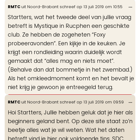
Wis
...
RMTC
uit
Noord-Brabant
schreef op
13 juli 2019
om
10:55
de
Startters, wat het tweede deel van jullie vraag
me
betreft is Mystique in Rucphen een geschikte
club. Ze hebben de zogeheten “Foxy
probeeravonden”. Een kijkje in de keuken. Je
krijgt een rondleiding waarin duidelijk wordt
gemaakt dat “alles mag en niets moet”.
(Behalve dan dat bommetje in het zwembad.)
Als het omkleedmoment komt en het bevalt je
niet krijg je gewoon je entreegeld terug.
Wis
...
RMTC
uit
Noord-Brabant
schreef op
13 juli 2019
om
09:59
de
Hoi Startters, Jullie hebben geluk dat je hier als
me
beginners geland bent. Op deze site staat zo’n
beetje alles wat je wil weten. Wat het daten
betreft vind je hier ook voldoende tips. SDC,