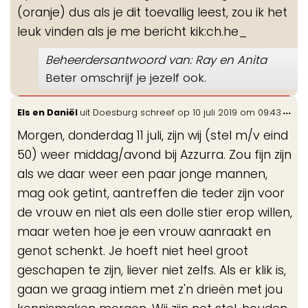
(oranje) dus als je dit toevallig leest, zou ik het
leuk vinden als je me bericht kik:ch.he_
Beheerdersantwoord van: Ray en Anita
Beter omschrijf je jezelf ook.
Wis
...
Els en Daniël
uit
Doesburg
schreef op
10 juli 2019
om
09:43
de
Morgen, donderdag 11 juli, zijn wij (stel m/v eind
me
50) weer middag/avond bij Azzurra. Zou fijn zijn
als we daar weer een paar jonge mannen,
mag ook getint, aantreffen die teder zijn voor
de vrouw en niet als een dolle stier erop willen,
maar weten hoe je een vrouw aanraakt en
genot schenkt. Je hoeft niet heel groot
geschapen te zijn, liever niet zelfs. Als er klik is,
gaan we graag intiem met z'n drieën met jou