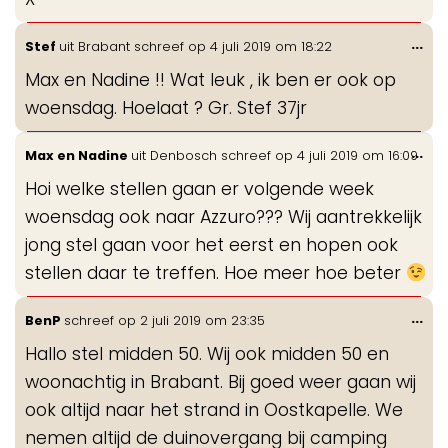
Wis
...
Stef
uit
Brabant
schreef op
4 juli 2019
om
18:22
de
Max en Nadine !! Wat leuk , ik ben er ook op
me
woensdag. Hoelaat ? Gr. Stef 37jr
Wis
...
Max en Nadine
uit
Denbosch
schreef op
4 juli 2019
om
16:09
de
Hoi welke stellen gaan er volgende week
me
woensdag ook naar Azzuro??? Wij aantrekkelijk
jong stel gaan voor het eerst en hopen ook
stellen daar te treffen. Hoe meer hoe beter
Wis
...
BenP
schreef op
2 juli 2019
om
23:35
de
Hallo stel midden 50. Wij ook midden 50 en
me
woonachtig in Brabant. Bij goed weer gaan wij
ook altijd naar het strand in Oostkapelle. We
nemen altijd de duinovergang bij camping