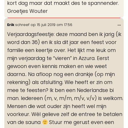
kort dag maar dat maakt des te spannender.
Groetjes Wouter
Wis
...
Erik
schreef op
15 juli 2019
om
17:56
de
Verjaardagsfeestje: deze maand ben ik jarig (ik
me
word dan 36) en ik sla dit jaar een feest voor
familie een keertje over. Het lijkt me leuk om
mijn verjaardag te “vieren” in Azzura. Eerst
gewoon even kennis maken en wie weet
daarna.. Na afloop nog een drankje (op mijn
rekening) als afsluiting. Wie heeft er zin om
mee te feesten? Ik ben een Nederlandse bi
man. Iedereen (m, v, m/m, m/v, v/v) is welkom.
Mensen die wat ouder zijn heeft wel mijn
voorkeur. Wél gelieve zelf de entree te betalen
van de sauna
Stuur me gerust even een