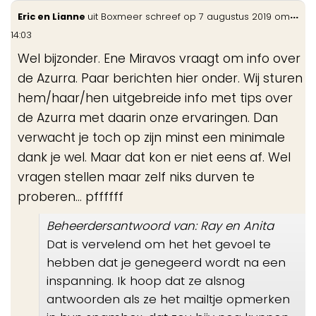
Wis
...
Eric en Lianne
uit
Boxmeer
schreef op
7 augustus 2019
om
de
14:03
me
Wel bijzonder. Ene Miravos vraagt om info over
de Azurra. Paar berichten hier onder. Wij sturen
hem/haar/hen uitgebreide info met tips over
de Azurra met daarin onze ervaringen. Dan
verwacht je toch op zijn minst een minimale
dank je wel. Maar dat kon er niet eens af. Wel
vragen stellen maar zelf niks durven te
proberen... pffffff
Beheerdersantwoord van: Ray en Anita
Dat is vervelend om het het gevoel te
hebben dat je genegeerd wordt na een
inspanning. Ik hoop dat ze alsnog
antwoorden als ze het mailtje opmerken