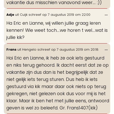
vakantie dus misschien vanavond weer.... :))
Wis
...
Adje
uit
Cuijk
schreef op
7 augustus 2019
om
22:00
de
Ha Eric en Lianne, wij willen jullie graag leren
me
kennen! Wie weet toch....we horen t wel....wat is
jullie kik?
Wis
...
Frans
uit
Hengelo
schreef op
7 augustus 2019
om
20:18
de
Hoi Eric en Lianne, ik heb ze ook iets gestuurd
me
en niks terug gehoord. Ik dacht eerst dat ze op
vakantie zijn dus dan is het begrijpelijk dat ze
niet gelijk iets terug sturen. Dus heb ik iets
gestuurd via kik maar daar ook niets op terug
gekregen, niet gelezen ook dus voor mij is het
klaar. Maar ik ben het met jullie eens, antwoord
geven is wel zo beleefd. Gr. Frans1407(kik)