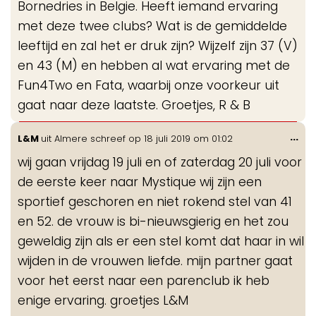
Bornedries in Belgie. Heeft iemand ervaring
met deze twee clubs? Wat is de gemiddelde
leeftijd en zal het er druk zijn? Wijzelf zijn 37 (V)
en 43 (M) en hebben al wat ervaring met de
Fun4Two en Fata, waarbij onze voorkeur uit
gaat naar deze laatste. Groetjes, R & B
Wis
...
L&M
uit
Almere
schreef op
18 juli 2019
om
01:02
de
wij gaan vrijdag 19 juli en of zaterdag 20 juli voor
me
de eerste keer naar Mystique wij zijn een
sportief geschoren en niet rokend stel van 41
en 52. de vrouw is bi-nieuwsgierig en het zou
geweldig zijn als er een stel komt dat haar in wil
wijden in de vrouwen liefde. mijn partner gaat
voor het eerst naar een parenclub ik heb
enige ervaring. groetjes L&M