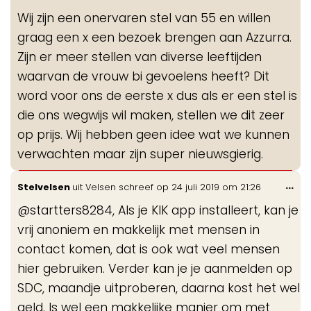
de
Wij zijn een onervaren stel van 55 en willen
me
graag een x een bezoek brengen aan Azzurra.
Zijn er meer stellen van diverse leeftijden
waarvan de vrouw bi gevoelens heeft? Dit
word voor ons de eerste x dus als er een stel is
die ons wegwijs wil maken, stellen we dit zeer
op prijs. Wij hebben geen idee wat we kunnen
verwachten maar zijn super nieuwsgierig.
Wis
...
Stelvelsen
uit
Velsen
schreef op
24 juli 2019
om
21:26
de
@startters8284, Als je KIK app installeert, kan je
me
vrij anoniem en makkelijk met mensen in
contact komen, dat is ook wat veel mensen
hier gebruiken. Verder kan je je aanmelden op
SDC, maandje uitproberen, daarna kost het wel
geld. Is wel een makkelijke manier om met