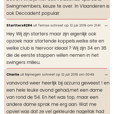
Swingmembers, keuze te over. In Vlaanderen is
ook Deccadent populair.
Wis
...
Startters8284
uit
Temse
schreef op
12 juli 2019
om
21:41
de
Hey Wij zijn starters maar zijn eigenlijk ook
me
opzoek naar startende koppels.welke site en
welke club is hiervoor ideaal ? Wij zijn 34 en 36
die de eerste stappen willen nemen in het
swingers milieu.
Wis
...
Charlie
uit
Nijmegen
schreef op
12 juli 2019
om
00:49
de
vanavond weer heerlijk bij azzurra geweest ! en
me
een hele leuke avond gehad,met een dame
van rond de 54. En het was top, maar een
andere dame sprak me erg aan. Wat me
opviel was dat ze vel gekleurde nagellak had