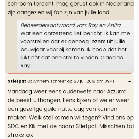
schroom terecht, mag gerust ook in Nederland
zijn aangezien wij fan zijn van jullie land.
Beheerdersantwoord van: Ray en Anita
Wat een ontzettend lief bericht. Ik kan me
voorstellen dat er genoeg lezers uit jullie
bouwjaar voorbij komen. Ik hoop dat het
lukt nèt dat ene stel te vinden. Ciaociao
Ray
Wis
...
Stiefpat
uit
Arnhem
schreef op
20 juli 2019
om
09:41
de
Vandaag weer eens ouderwets naar Azzurra
me
de beest uithangen. Eens kijken of we er weer
een gezellige geile natte dag van kunnen
maken. Welk stel komen wij tegen? Vind ons op
SDC en Kik met de naam Stiefpat. Misschien tot
straks xxx