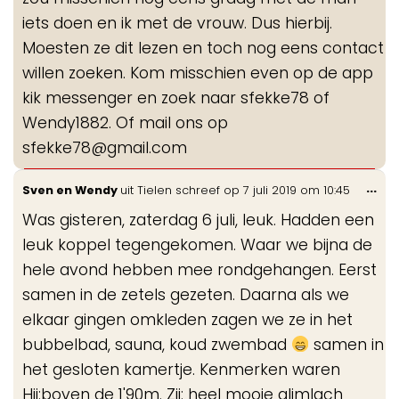
iets doen en ik met de vrouw. Dus hierbij.
Moesten ze dit lezen en toch nog eens contact
willen zoeken. Kom misschien even op de app
kik messenger en zoek naar sfekke78 of
Wendy1882. Of mail ons op
sfekke78@gmail.com
Wis
...
Sven en Wendy
uit
Tielen
schreef op
7 juli 2019
om
10:45
de
Was gisteren, zaterdag 6 juli, leuk. Hadden een
me
leuk koppel tegengekomen. Waar we bijna de
hele avond hebben mee rondgehangen. Eerst
samen in de zetels gezeten. Daarna als we
elkaar gingen omkleden zagen we ze in het
bubbelbad, sauna, koud zwembad
samen in
het gesloten kamertje. Kenmerken waren
Hij:boven de 1'90m. Zij: heel mooie glimlach