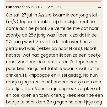
Wis
...
Erik
schreef op
29 juli 2019
om
00:30
de
Op zat. 27 juli in Azzura kwam ik een jong stel
me
(m/v) tegen. Ik raakte bij de kluisjes met de
dame aan de praat. Ze vertelde me dat haar
zoontje de 28e jarig was (toen ik zei dat ik de
27e jarig was). Ze vertelde ook over hoe ze
getrouwd was (lekker op haar Nike’s). Nadat
het stel wat had gegeten liepen ze een beetje
rond. Voor hun de eerste keer. Ze liepen een
paar keer langs het tafeltje waar ik wat zat te
drinken. Hij knipoogde en ik zei gedag. Na hun
rondje gingen ze in het andere hoekje aan een
tafeltje zitten. Vanuit mijn ooghoek zag ik ze af
en toe kijken en toen ik terug keek leken ze een
beetje te schrikken. Ze gingen na een tijdje nog