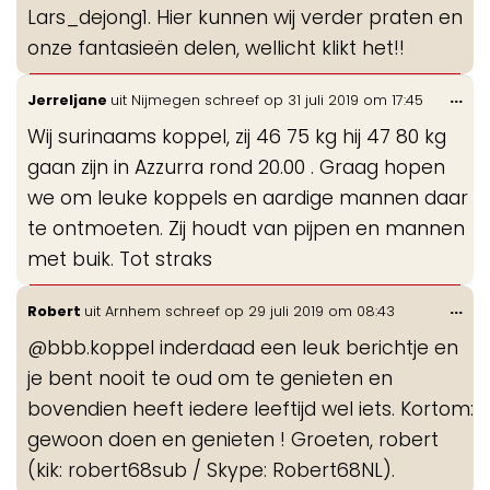
Lars_dejong1. Hier kunnen wij verder praten en
onze fantasieën delen, wellicht klikt het!!
Wis
...
Jerreljane
uit
Nijmegen
schreef op
31 juli 2019
om
17:45
de
Wij surinaams koppel, zij 46 75 kg hij 47 80 kg
me
gaan zijn in Azzurra rond 20.00 . Graag hopen
we om leuke koppels en aardige mannen daar
te ontmoeten. Zij houdt van pijpen en mannen
met buik. Tot straks
Wis
...
Robert
uit
Arnhem
schreef op
29 juli 2019
om
08:43
de
@bbb.koppel inderdaad een leuk berichtje en
me
je bent nooit te oud om te genieten en
bovendien heeft iedere leeftijd wel iets. Kortom:
gewoon doen en genieten ! Groeten, robert
(kik: robert68sub / Skype: Robert68NL).