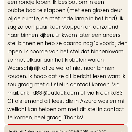
een rondje lopen. Ik besloot om in een
bubbelbad te stappen (met een glazen deur
bij de ruimte, de met rode lamp in het bad). Ik
zag ze een paar keer stoppen en aarzelend
naar binnen kijken. Er kwam later een anders
stel binnen en heb ze daarna nog 1x voorbij zien
lopen. Ik hoorde van het stel dat binnenkwam
ze met elkaar aan het kibbelen waren.
Waarschijnlijk of ze wel of niet naar binnen
zouden. Ik hoop dat ze dit bericht lezen want ik
zou graag met dit stel in contact komen. Via
mail: erik_d83@outlook.com of via kik: erikd83
Of als iemand dit leest die in Azzura was en mij
wellicht kan helpen om met dit stel in contact
te komen, heel graag. Thanks!
Wis
...
Jorik
uit
Antwerpen
schreef op
27 juli 2019
om
10:07