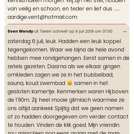
kennismaken morgen. Wij zijn net stel, houden
van veilig en schoon, en teder en lief dus .......
aardige.vent@hotmail.com
Wis
...
Sven Wendy
uit
Tielen
schreef op
9 juli 2019
om
07:00
de
zaterdag 6 juli, leuk. Hadden een leuk koppel
me
tegengekomen. Waar we bijna de hele avond
hebben mee rondgehangen. Eerst samen in de
zetels gezeten. Daarna als we elkaar gingen
omkleden zagen we ze in het bubbelbad,
sauna, koud zwembad
samen in het
gesloten kamertje. Kenmerken waren Hij:boven
de 1'90m. Zij: heel mooie glimlach waarmee ze
ons altijd aankeek Spijtig dat we geen namen
of zo hadden doorgegeven om verder contact
te houden. Vinden de klik goed. Mijn vriendin
zou misschien nog eens graag met de man