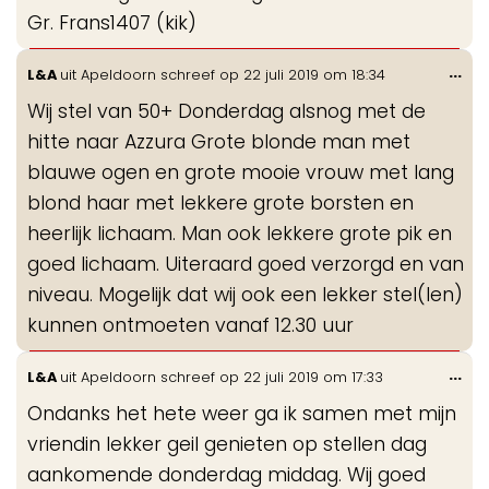
Gr. Frans1407 (kik)
Wis
...
L&A
uit
Apeldoorn
schreef op
22 juli 2019
om
18:34
de
Wij stel van 50+ Donderdag alsnog met de
me
hitte naar Azzura Grote blonde man met
blauwe ogen en grote mooie vrouw met lang
blond haar met lekkere grote borsten en
heerlijk lichaam. Man ook lekkere grote pik en
goed lichaam. Uiteraard goed verzorgd en van
niveau. Mogelijk dat wij ook een lekker stel(len)
kunnen ontmoeten vanaf 12.30 uur
Wis
...
L&A
uit
Apeldoorn
schreef op
22 juli 2019
om
17:33
de
Ondanks het hete weer ga ik samen met mijn
me
vriendin lekker geil genieten op stellen dag
aankomende donderdag middag. Wij goed