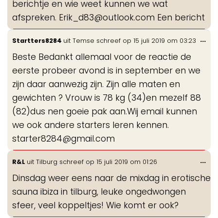
berichtje en wie weet kunnen we wat
afspreken. Erik_d83@outlook.com Een bericht
Wis
...
Startters8284
uit
Temse
schreef op
15 juli 2019
om
03:23
de
Beste Bedankt allemaal voor de reactie de
me
eerste probeer avond is in september en we
zijn daar aanwezig zijn. Zijn alle maten en
gewichten ? Vrouw is 78 kg (34)en mezelf 88
(82)dus nen goeie pak aan.Wij email kunnen
we ook andere starters leren kennen.
starter8284@gmail.com
Wis
...
R&L
uit
Tilburg
schreef op
15 juli 2019
om
01:26
de
Dinsdag weer eens naar de mixdag in erotische
me
sauna ibiza in tilburg, leuke ongedwongen
sfeer, veel koppeltjes! Wie komt er ook?