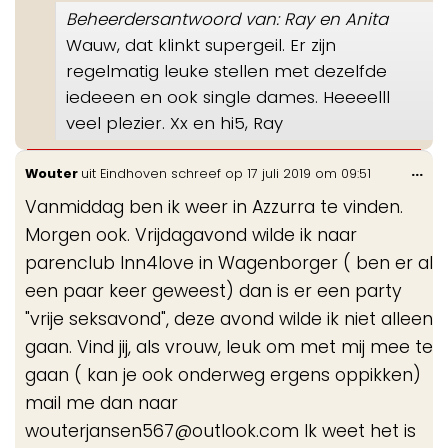
Beheerdersantwoord van: Ray en Anita
Wauw, dat klinkt supergeil. Er zijn
regelmatig leuke stellen met dezelfde
iedeeen en ook single dames. Heeeelll
veel plezier. Xx en hi5, Ray
Wis
...
Wouter
uit
Eindhoven
schreef op
17 juli 2019
om
09:51
de
Vanmiddag ben ik weer in Azzurra te vinden.
me
Morgen ook. Vrijdagavond wilde ik naar
parenclub Inn4love in Wagenborger ( ben er al
een paar keer geweest) dan is er een party
"vrije seksavond", deze avond wilde ik niet alleen
gaan. Vind jij, als vrouw, leuk om met mij mee te
gaan ( kan je ook onderweg ergens oppikken)
mail me dan naar
wouterjansen567@outlook.com Ik weet het is