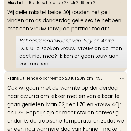
Wis
...
Mixstel
uit
Breda
schreef op
23 juli 2019
om
21:11
de
Wij geile mixstel beide 30j zouden het geil
me
vinden om as donderdag geile sex te hebben
met een vrouw terwijl de partner toekijkt
Beheerdersantwoord van: Ray en Anita
Dus jullie zoeken vrouw-vrouw en de man
doet niet mee? Ik kan er geen touw aan
vastknopen...
Wis
...
Frans
uit
Hengelo
schreef op
23 juli 2019
om
17:50
de
Ook wij gaan met de warmte op donderdag
me
naar azzurra om lekker met en van elkaar te
gaan genieten. Man 52jr en 1.76 en vrouw 46jr
en 1.78. Hopelijk zijn er meer stellen aanwezig
ondanks de tropische temperaturen zodat we
er een nog warmere dag van kunnen maken.