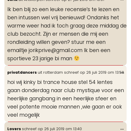
de
Ik ben blij zo een leuke recensie’s te lezen en
me
ben intussen wel vrij benieuwd! Ondanks het
warme weer had ik toch graag deze middag de
club bezocht. Zijn er mensen die mij een
rondleiding willen geven? stuur me een
emailtje jorikprive@gmail.com Ik ben een
sportieve 23 jarige bi man
Wis
...
privatdancers
uit
rotterdam
schreef op
26 juli 2019
om
13:58
de
hoi wij kinky bi trance house stel 54 lentes
me
gaan donderdag naar club mystique voor een
heerlijke gangbang in een heerlijke sfeer en
veel potente mooie mannen ,wie gaan er ook
veel mogelijk
Wis
...
Lovers
schreef op
26 juli 2019
om
13:40