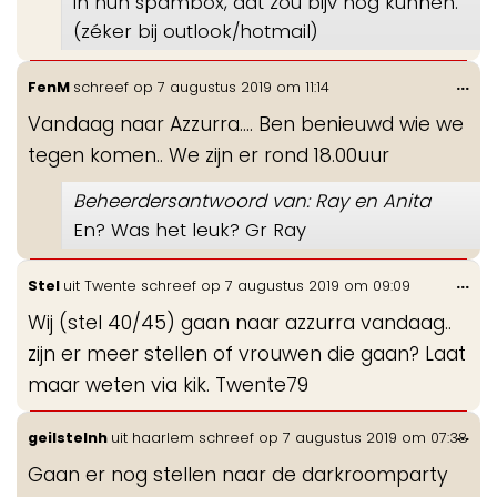
in hun spambox, dat zou bijv nog kunnen.
(zéker bij outlook/hotmail)
Wis
...
FenM
schreef op
7 augustus 2019
om
11:14
de
Vandaag naar Azzurra.... Ben benieuwd wie we
me
tegen komen.. We zijn er rond 18.00uur
Beheerdersantwoord van: Ray en Anita
En? Was het leuk? Gr Ray
Wis
...
Stel
uit
Twente
schreef op
7 augustus 2019
om
09:09
de
Wij (stel 40/45) gaan naar azzurra vandaag..
me
zijn er meer stellen of vrouwen die gaan? Laat
maar weten via kik. Twente79
Wis
...
geilstelnh
uit
haarlem
schreef op
7 augustus 2019
om
07:38
de
Gaan er nog stellen naar de darkroomparty
me