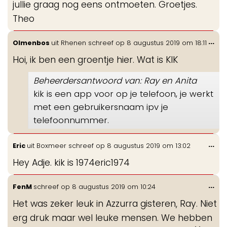
jullie graag nog eens ontmoeten. Groetjes.
Theo
Wis
...
Olmenbos
uit
Rhenen
schreef op
8 augustus 2019
om
18:11
de
Hoi, ik ben een groentje hier. Wat is KIK
me
Beheerdersantwoord van: Ray en Anita
kik is een app voor op je telefoon, je werkt
met een gebruikersnaam ipv je
telefoonnummer.
Wis
...
Eric
uit
Boxmeer
schreef op
8 augustus 2019
om
13:02
de
Hey Adje. kik is 1974eric1974
me
Wis
...
FenM
schreef op
8 augustus 2019
om
10:24
de
Het was zeker leuk in Azzurra gisteren, Ray. Niet
me
erg druk maar wel leuke mensen. We hebben