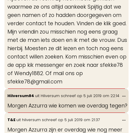
waarmee ze ons altijd aankeek Spijtig dat we
geen namen of zo hadden doorgegeven om
verder contact te houden. Vinden de klik goed.
Mijn vriendin zou misschien nog eens graag
met de man iets doen en ik met de vrouw. Dus
hierbij. Moesten ze dit lezen en toch nog eens
contact willen zoeken. Kom misschien even op
de app kik messenger en zoek naar sfekke78
of Wendy1882. Of mail ons op
sfekke78@gmail.com
Wis
...
Hilversum84
uit
Hilversum
schreef op
5 juli 2019
om
22:14
de
Morgen Azzurra wie komen we overdag tegen?
me
Wis
...
T&E
uit
hilversum
schreef op
5 juli 2019
om
21:37
de
Morgen Azzurra zijn er overdag wie nog meer
me