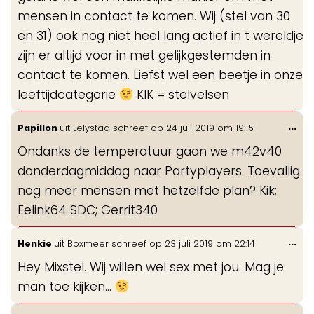
mensen in contact te komen. Wij (stel van 30
en 31) ook nog niet heel lang actief in t wereldje
zijn er altijd voor in met gelijkgestemden in
contact te komen. Liefst wel een beetje in onze
leeftijdcategorie
KIK = stelvelsen
Wis
...
Papillon
uit
Lelystad
schreef op
24 juli 2019
om
19:15
de
Ondanks de temperatuur gaan we m42v40
me
donderdagmiddag naar Partyplayers. Toevallig
nog meer mensen met hetzelfde plan? Kik;
Eelink64 SDC; Gerrit340
Wis
...
Henkie
uit
Boxmeer
schreef op
23 juli 2019
om
22:14
de
Hey Mixstel. Wij willen wel sex met jou. Mag je
me
man toe kijken...