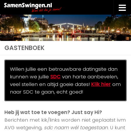
Doorgaan naar inhoud
GASTENBOEK
Willen jullie een betrouwbare datingsite dan
kunnen we jullie
SDC
van harte aanbevelen,
veel stellen en altijd goeie dates!
Klik hier
om
naar SDC te gaan, echt goed!
Heb jij wat toe te voegen? Just say Hi?
Berichten met kik/links worden niet geplaatst ivm
AVG wetgeving,
sdc naam wél toegestaan
. U kunt