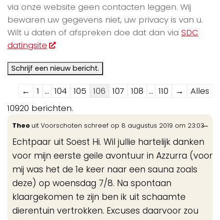
via onze website geen contacten leggen. Wij
bewaren uw gegevens niet, uw privacy is van u.
Wilt u daten of afspreken doe dat dan via
SDC
datingsite
.
Navigatie
←
1
...
104
105
106
107
108
...
110
→
Alles
door
10920 berichten.
de
Wis
...
Theo
uit
Voorschoten
schreef op
8 augustus 2019
om
23:03
gastenboek-
de
lijst
Echtpaar uit Soest Hi. Wil jullie hartelijk danken
me
voor mijn eerste geile avontuur in Azzurra (voor
mij was het de 1e keer naar een sauna zoals
deze) op woensdag 7/8. Na spontaan
klaargekomen te zijn ben ik uit schaamte
dierentuin vertrokken. Excuses daarvoor zou