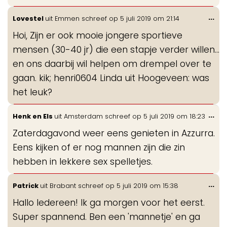
Wis
...
Lovestel
uit
Emmen
schreef op
5 juli 2019
om
21:14
de
Hoi, Zijn er ook mooie jongere sportieve
me
mensen (30-40 jr) die een stapje verder willen...
en ons daarbij wil helpen om drempel over te
gaan. kik; henri0604 Linda uit Hoogeveen: was
het leuk?
Wis
...
Henk en Els
uit
Amsterdam
schreef op
5 juli 2019
om
18:23
de
Zaterdagavond weer eens genieten in Azzurra.
me
Eens kijken of er nog mannen zijn die zin
hebben in lekkere sex spelletjes.
Wis
...
Patrick
uit
Brabant
schreef op
5 juli 2019
om
15:38
de
Hallo Iedereen! Ik ga morgen voor het eerst.
me
Super spannend. Ben een 'mannetje' en ga