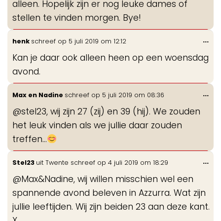
alleen. Hopelijk zijn er nog leuke dames of
stellen te vinden morgen. Bye!
Wis
...
henk
schreef op
5 juli 2019
om
12:12
de
Kan je daar ook alleen heen op een woensdag
me
avond.
Wis
...
Max en Nadine
schreef op
5 juli 2019
om
08:36
de
@stel23, wij zijn 27 (zij) en 39 (hij). We zouden
me
het leuk vinden als we jullie daar zouden
treffen...
Wis
...
Stel23
uit
Twente
schreef op
4 juli 2019
om
18:29
de
@Max&Nadine, wij willen misschien wel een
me
spannende avond beleven in Azzurra. Wat zijn
jullie leeftijden. Wij zijn beiden 23 aan deze kant.
X