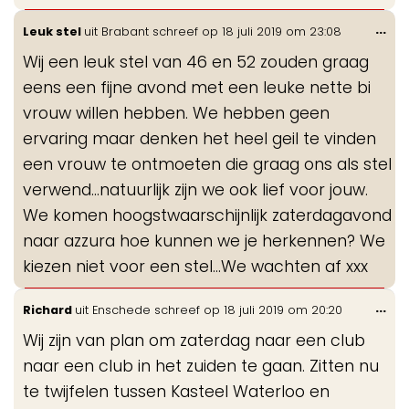
Wis
...
Leuk stel
uit
Brabant
schreef op
18 juli 2019
om
23:08
de
Wij een leuk stel van 46 en 52 zouden graag
me
eens een fijne avond met een leuke nette bi
vrouw willen hebben. We hebben geen
ervaring maar denken het heel geil te vinden
een vrouw te ontmoeten die graag ons als stel
verwend...natuurlijk zijn we ook lief voor jouw.
We komen hoogstwaarschijnlijk zaterdagavond
naar azzura hoe kunnen we je herkennen? We
kiezen niet voor een stel...We wachten af xxx
Wis
...
Richard
uit
Enschede
schreef op
18 juli 2019
om
20:20
de
Wij zijn van plan om zaterdag naar een club
me
naar een club in het zuiden te gaan. Zitten nu
te twijfelen tussen Kasteel Waterloo en