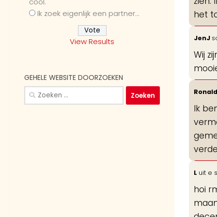
zien.
cool.
Ik zoek eigenlijk een partner...
het t
JenJ
s
View Results
Wij z
mooie
GEHELE WEBSITE DOORZOEKEN
Zoeken
Ronal
naar:
Ik be
verma
gemen
verder
L
uit
e
hoi r
maand
dece