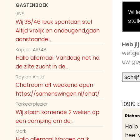
Guest59043
GASTENBOEK
Will
Wij liggen vandaag op Vlieland, links
J&E
stel
van bunkermuseum waar het wat
Wij 38/46 leuk spontaan stel
rustiger wordt. Nog meer stelletjes
Altijd vrolijk en ondeugend,gaan
vandaag? Wij hebben wel zin.x
aanstaande...
9:35 AM
Heb ji
Koppel 45/48
wetge
Guest59083
Hallo allemaal. Vandaag net na
uw geg
de zilte zucht in de...
Guest 58655 stel man of vrouw? Als
9:39 AM
ik vragen mag
Ray en Anita
Chatroom dit weekend open
Guest55467
https://samenswingen.nl/chat/
@Guest59043 Zwaaien jullie even
10919 
Parkeerplezier
9:39 AM
naar ons?
Wij staan komende 2 weken op
Richar
Guest58503
een camping om de...
Hallo
vanmiddag engelermeer naaktstrand
Mark
heel 
10:14 AM
wie nog meer?
Hallo allemaal Morgen ga ik