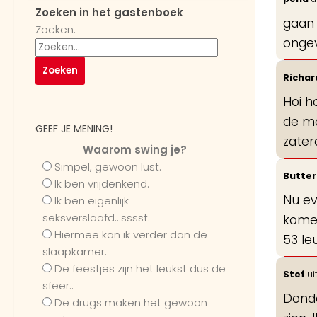
Zoeken in het gastenboek
gaan 
Zoeken:
ongeve
Richar
Hoi h
de ma
GEEF JE MENING!
zater
Waarom swing je?
Simpel, gewoon lust.
Butter
Ik ben vrijdenkend.
Nu ev
Ik ben eigenlijk
seksverslaafd...sssst.
komen
Hiermee kan ik verder dan de
53 le
slaapkamer.
De feestjes zijn het leukst dus de
Stef
ui
sfeer..
Donde
De drugs maken het gewoon