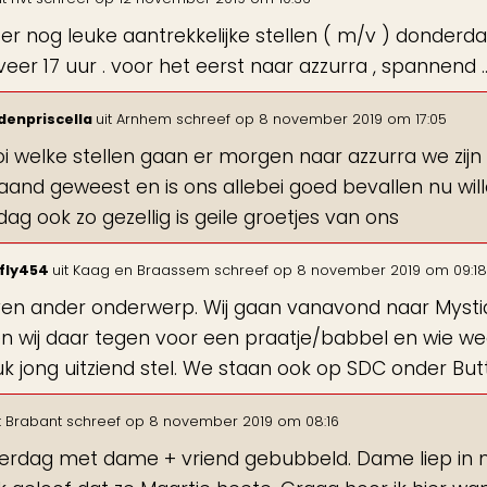
er nog leuke aantrekkelijke stellen ( m/v ) donderdagm
er 17 uur . voor het eerst naar azzurra , spannend ... lie
denpriscella
uit
Arnhem
schreef op
8 november 2019
om
17:05
oi welke stellen gaan er morgen naar azzurra we zi
and geweest en is ons allebei goed bevallen nu wil
dag ook zo gezellig is geile groetjes van ons
fly454
uit
Kaag en Braassem
schreef op
8 november 2019
om
09:18
en ander onderwerp. Wij gaan vanavond naar Mystique 
 wij daar tegen voor een praatje/babbel en wie weet
uk jong uitziend stel. We staan ook op SDC onder But
t
Brabant
schreef op
8 november 2019
om
08:16
rdag met dame + vriend gebubbeld. Dame liep in moo