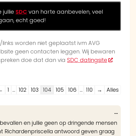
jullie
SDC
van harte aanbevelen, veel
gaan, echt goed!
k/links worden niet geplaatst ivm AVG
website geen contacten leggen. Wij bewaren
afspreken doe dat dan via
SDC datingsite
.
Navigatie
←
1
...
102
103
104
105
106
...
110
→
Alles
door
de
Wissel
...
gastenboek-
deze
 bevallen en jullie geen op dringende mensen
ijst
metabo
nt Richardenpriscella antwoord geven graag