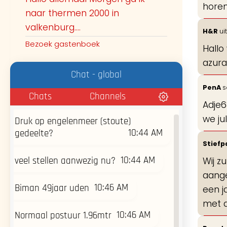
horen
naar thermen 2000 in
Guest59454
valkenburg....
H&R
uit
Hey, wij (m25 v27) zijn van plan om
Bezoek gastenboek
vrijdag op het naaktstrand van
Hallo
burgh-haamstede te gaan zien.
azura
Iemand daar al geweest die weet of
Chat - global
10:35 AM
het daar druk of rustig is?
PenA
s
Chats
Channels
Guest57516
Adje6
we jul
Druk op engelenmeer (stoute)
10:44 AM
gedeelte?
Stiefp
10:44 AM
veel stellen aanwezig nu?
Wij z
aange
10:46 AM
Biman 49jaar uden
een j
met d
10:46 AM
Normaal postuur 1.96mtr