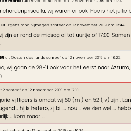
e en marcel
uit
Deventer
schreef op
12 november 2019
om
19:34
 richardenpriscella, wij waren er ook. Hoe is het jull
8
uit
Ergens rond Nijmegen
schreef op
12 november 2019
om
18:44
ij zijn er rond de midsag al tot uurtje of 17:00. Sa
.
165
uit
Oosten des lands
schreef op
12 november 2019
om
18:22
, wij gaan de 28-11 ook voor het eerst naar Azzurra
n.
it
?
schreef op
12 november 2019
om
17:10
rie vijftigers is omdat wij 60 (m ) en 52 ( v) zijn . L
end .. hij is hetero, zij bi ..... nou ... we zien wel .... heb
lijk ... kom maar ....
it
nvt
schreef op
12 november 2019
om
10:36