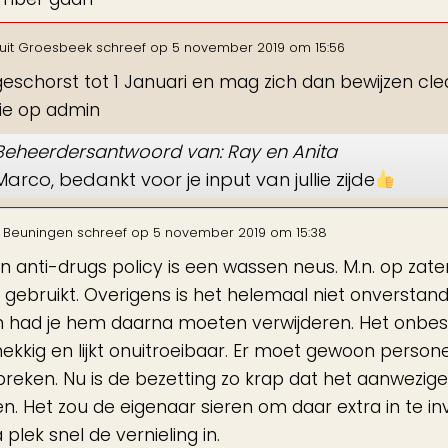
uit
Groesbeek
schreef op
5 november 2019
om
15:56
s geschorst tot 1 Januari en mag zich dan bewijzen cle
ie op admin
Beheerdersantwoord van: Ray en Anita
Marco, bedankt voor je input van jullie zijde
Beuningen
schreef op
5 november 2019
om
15:38
n anti-drugs policy is een wassen neus. M.n. op zater
 gebruikt. Overigens is het helemaal niet onverstandi
n had je hem daarna moeten verwijderen. Het onbes
ekkig en lijkt onuitroeibaar. Er moet gewoon perso
reken. Nu is de bezetting zo krap dat het aanwezige
n. Het zou de eigenaar sieren om daar extra in te i
 plek snel de vernieling in.