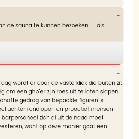
Wissel
...
deze
an de sauna te kunnen bezoeken ...... als
metabo
Wissel
...
deze
dag wordt er door de vaste kliek die buiten zit
metabo
g om een ghb'er zijn roes uit te laten slapen.
chofte gedrag van bepaalde figuren is
neel achter rondlopen en proactief mensen
 barpersoneel zich al uit de naad moet
nvesteren, want op deze manier gaat een