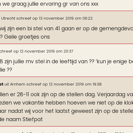
 we graag jullie ervaring gr van ons xxx
Utrecht
schreef op
13 november 2019
om
06:22
 wij zijn een bi stel van 41 gaan er op de gemengde
? Geile groetjes ons
chreef op
12 november 2019
om
20:37
8 zijn jullie mv stel in de leeftijd van ?? ‘kun je enig
lie ??
at
uit
Arnhem
schreef op
12 november 2019
om
19:38
ullen er 28-11 ook zijn op de stellen dag. Verjaardag v
zien we vakantie hebben hoeven we niet op de klok
aar nadat wij voor het laatst geweest zijn op de stell
e naam Stiefpat