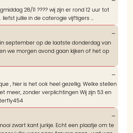
deze
iddag 28/11 ???? wij zijn er rond 12 uur tot
metabo
fst jullie in de caterogie vijftigers ...
Wissel
...
deze
jn in september op de laatste donderdag van
metabo
len we morgen avond gaan kijken of het op
Wissel
...
deze
, hier is het ook heel gezellig. Welke stellen
metabo
 meer, zonder verplichtingen Wij zijn 53 en
terfly454
Wissel
...
deze
i zwart kant jurkje. Echt een plaatje om te
metabo