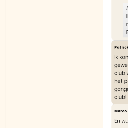
Patric
Ik ko
gewee
club 
het p
gange
club!
Marco
En wa