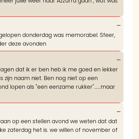
anneer jullie weer naar Azzurra gaan , wat was
Wissel
...
deze
 Afgelopen donderdag was memorabel. Sfeer,
metabo
ader deze avonden
Wissel
...
deze
agen dat ik er ben heb ik me goed en lekker
metabo
s zijn naam niet. Ben nog niet op een
nd lopen als "een eenzame rukker"...….maar
Wissel
...
deze
en gaan op een stellen avond we weten dat dat
metabo
e zaterdag het is. we willen of november of