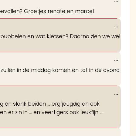
Wissel
...
deze
ie bevallen? Groetjes renate en marcel
metabo
Wissel
...
deze
men bubbelen en wat kletsen? Daarna zien we wel
metabo
Wissel
...
deze
, zullen in de middag komen en tot in de avond
metabo
Wissel
...
deze
ang en slank beiden ... erg jeugdig en ook
metabo
ben er zin in ... en veertigers ook leukfijn ....
Wissel
...