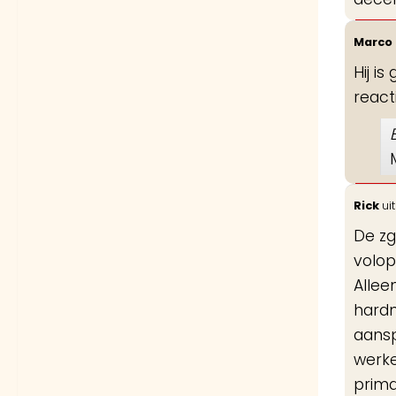
Marco
Hij i
react
Rick
uit
De zg
volop
Allee
hardn
aansp
werke
prima