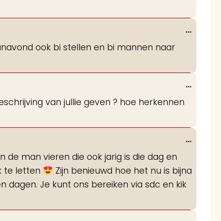
Wissel
...
deze
vanavond ook bi stellen en bi mannen naar
metabo
Wissel
...
deze
e beschrijving van jullie geven ? hoe herkennen
metabo
Wissel
...
deze
an de man vieren die ook jarig is die dag en
metabo
 te letten
Zijn benieuwd hoe het nu is bijna
en dagen. Je kunt ons bereiken via sdc en kik