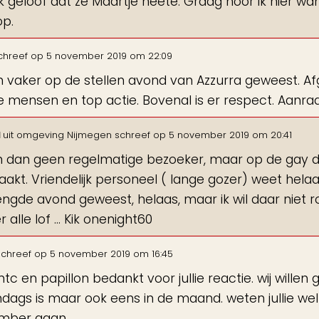
 Ik geloof dat ze Maartje heete. Graag hoor ik hier w
op.
chreef op
5 november 2019
om
22:09
ijn vaker op de stellen avond van Azzurra geweest.
 mensen en top actie. Bovenal is er respect. Aanr
d
uit
omgeving Nijmegen
schreef op
5 november 2019
om
20:41
n dan geen regelmatige bezoeker, maar op de gay d
akt. Vriendelijk personeel ( lange gozer) weet helaa
gde avond geweest, helaas, maar ik wil daar niet ro
 alle lof ... Kik onenight60
schreef op
5 november 2019
om
16:45
mtc en papillon bedankt voor jullie reactie. wij will
ags is maar ook eens in de maand. weten jullie welk
mber gaan