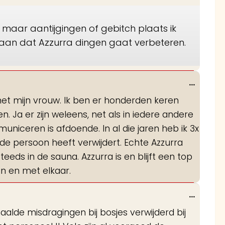
 maar aantijgingen of gebitch plaats ik
 aan dat Azzurra dingen gaat verbeteren.
Wissel
...
deze
 met mijn vrouw. Ik ben er honderden keren
metabo
. Ja er zijn weleens, net als in iedere andere
niceren is afdoende. In al die jaren heb ik 3x
de persoon heeft verwijdert. Echte Azzurra
eds in de sauna. Azzurra is en blijft een top
an en met elkaar.
Wissel
...
deze
aalde misdragingen bij bosjes verwijderd bij
metabo