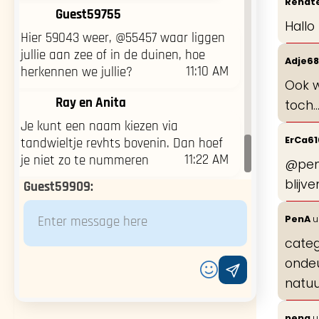
Renat
Guest59755
Hallo
Hier 59043 weer, @55457 waar liggen
jullie aan zee of in de duinen, hoe
Adje6
11:10 AM
herkennen we jullie?
Ook w
Ray en Anita
toch...
Je kunt een naam kiezen via
ErCa6
tandwieltje revhts bovenin. Dan hoef
11:22 AM
je niet zo te nummeren
@pena
blijve
Guest59909
:
PenA
u
catego
ondeug
natuur
pena
u