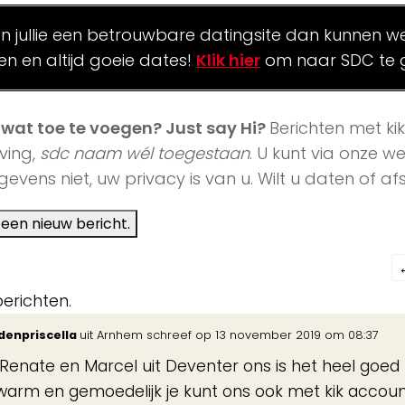
en jullie een betrouwbare datingsite dan kunnen we 
len en altijd goeie dates!
Klik hier
om naar SDC te 
j wat toe te voegen? Just say Hi?
Berichten met ki
ving,
sdc naam wél toegestaan
. U kunt via onze 
evens niet, uw privacy is van u. Wilt u daten of 
berichten.
denpriscella
uit
Arnhem
schreef op
13 november 2019
om
08:37
 Renate en Marcel uit Deventer ons is het heel goed
l
warm en gemoedelijk je kunt ons ook met kik accou