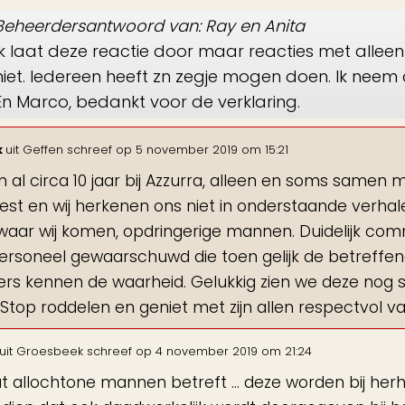
Beheerdersantwoord van: Ray en Anita
Ik laat deze reactie door maar reacties met alleen
niet. Iedereen heeft zn zegje mogen doen. Ik neem
En Marco, bedankt voor de verklaring.
k
uit
Geffen
schreef op
5 november 2019
om
15:21
m al circa 10 jaar bij Azzurra, alleen en soms samen
st en wij herkenen ons niet in onderstaande verhalen
waar wij komen, opdringerige mannen. Duidelijk commu
ersoneel gewaarschuwd die toen gelijk de betreffen
rs kennen de waarheid. Gelukkig zien we deze nog ste
 Stop roddelen en geniet met zijn allen respectvol v
uit
Groesbeek
schreef op
4 november 2019
om
21:24
t allochtone mannen betreft ... deze worden bij herh