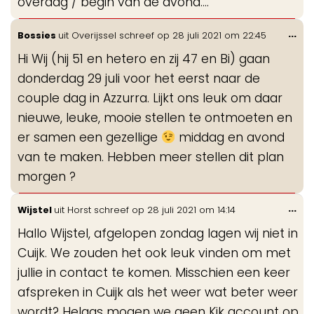
overdag / begin van de avond....
Wis
...
Bossies
uit
Overijssel
schreef op
28 juli 2021
om
22:45
de
Hi Wij (hij 51 en hetero en zij 47 en Bi) gaan
me
donderdag 29 juli voor het eerst naar de
couple dag in Azzurra. Lijkt ons leuk om daar
nieuwe, leuke, mooie stellen te ontmoeten en
er samen een gezellige
middag en avond
van te maken. Hebben meer stellen dit plan
morgen ?
Wis
...
Wijstel
uit
Horst
schreef op
28 juli 2021
om
14:14
de
Hallo Wijstel, afgelopen zondag lagen wij niet in
me
Cuijk. We zouden het ook leuk vinden om met
jullie in contact te komen. Misschien een keer
afspreken in Cuijk als het weer wat beter weer
wordt? Helaas mogen we geen Kik account op