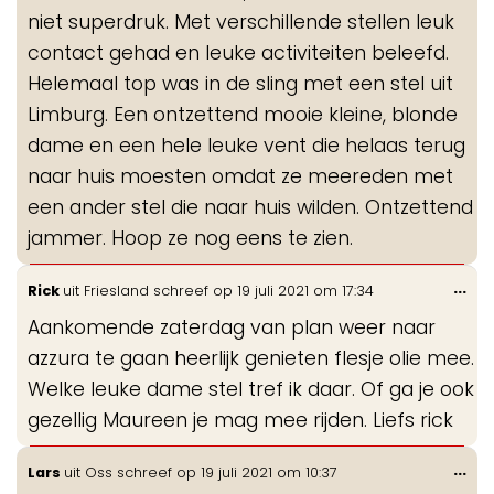
niet superdruk. Met verschillende stellen leuk
contact gehad en leuke activiteiten beleefd.
Helemaal top was in de sling met een stel uit
Limburg. Een ontzettend mooie kleine, blonde
dame en een hele leuke vent die helaas terug
naar huis moesten omdat ze meereden met
een ander stel die naar huis wilden. Ontzettend
jammer. Hoop ze nog eens te zien.
Wis
...
Rick
uit
Friesland
schreef op
19 juli 2021
om
17:34
de
Aankomende zaterdag van plan weer naar
me
azzura te gaan heerlijk genieten flesje olie mee.
Welke leuke dame stel tref ik daar. Of ga je ook
gezellig Maureen je mag mee rijden. Liefs rick
Wis
...
Lars
uit
Oss
schreef op
19 juli 2021
om
10:37
de