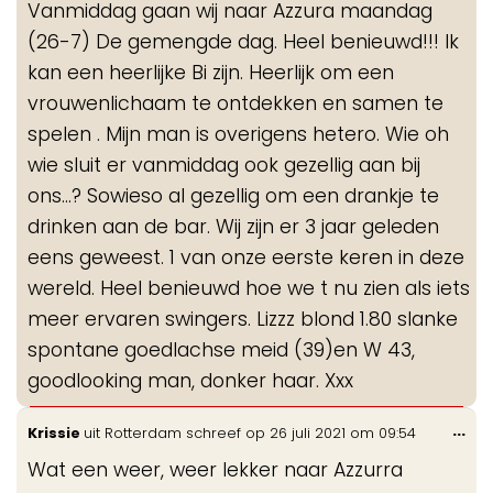
Vanmiddag gaan wij naar Azzura maandag
me
(26-7) De gemengde dag. Heel benieuwd!!! Ik
kan een heerlijke Bi zijn. Heerlijk om een
vrouwenlichaam te ontdekken en samen te
spelen . Mijn man is overigens hetero. Wie oh
wie sluit er vanmiddag ook gezellig aan bij
ons…? Sowieso al gezellig om een drankje te
drinken aan de bar. Wij zijn er 3 jaar geleden
eens geweest. 1 van onze eerste keren in deze
wereld. Heel benieuwd hoe we t nu zien als iets
meer ervaren swingers. Lizzz blond 1.80 slanke
spontane goedlachse meid (39)en W 43,
goodlooking man, donker haar. Xxx
Wis
...
Krissie
uit
Rotterdam
schreef op
26 juli 2021
om
09:54
de
Wat een weer, weer lekker naar Azzurra
me