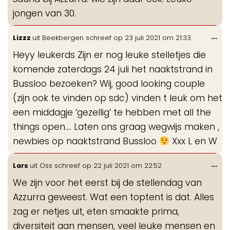
jongen van 30.
Wis
...
Lizzz
uit
Beekbergen
schreef op
23 juli 2021
om
21:33
de
Heyy leukerds Zijn er nog leuke stelletjes die
me
komende zaterdags 24 juli het naaktstrand in
Bussloo bezoeken? Wij, good looking couple
(zijn ook te vinden op sdc) vinden t leuk om het
een middagje ‘gezellig’ te hebben met all the
things open…. Laten ons graag wegwijs maken ,
newbies op naaktstrand Bussloo
Xxx L en W
Wis
...
Lars
uit
Oss
schreef op
22 juli 2021
om
22:52
de
We zijn voor het eerst bij de stellendag van
me
Azzurra geweest. Wat een toptent is dat. Alles
zag er netjes uit, eten smaakte prima,
diversiteit aan mensen, veel leuke mensen en