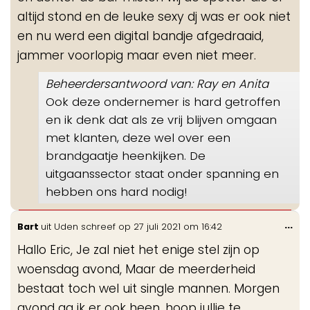
altijd stond en de leuke sexy dj was er ook niet
en nu werd een digital bandje afgedraaid,
jammer voorlopig maar even niet meer.
Beheerdersantwoord van: Ray en Anita
Ook deze ondernemer is hard getroffen
en ik denk dat als ze vrij blijven omgaan
met klanten, deze wel over een
brandgaatje heenkijken. De
uitgaanssector staat onder spanning en
hebben ons hard nodig!
Wis
...
Bart
uit
Uden
schreef op
27 juli 2021
om
16:42
de
Hallo Eric, Je zal niet het enige stel zijn op
me
woensdag avond, Maar de meerderheid
bestaat toch wel uit single mannen. Morgen
avond ga ik er ook heen, hoop jullie te