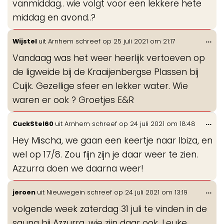
vanmiddag.. wie volgt voor een lekkere hete
middag en avond..?
Wis
...
Wijstel
uit
Arnhem
schreef op
25 juli 2021
om
21:17
de
Vandaag was het weer heerlijk vertoeven op
me
de ligweide bij de Kraaijenbergse Plassen bij
Cuijk. Gezellige sfeer en lekker water. Wie
waren er ook ? Groetjes E&R
Wis
...
CuckStel60
uit
Arnhem
schreef op
24 juli 2021
om
18:48
de
Hey Mischa, we gaan een keertje naar Ibiza, en
me
wel op 17/8. Zou fijn zijn je daar weer te zien.
Azzurra doen we daarna weer!
Wis
...
jeroen
uit
Nieuwegein
schreef op
24 juli 2021
om
13:19
de
volgende week zaterdag 31 juli te vinden in de
me
sauna bij Azzurra. wie zijn daar ook. Leuke