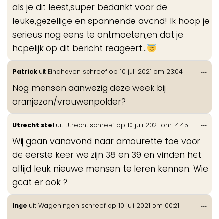
als je dit leest,super bedankt voor de
leuke,gezellige en spannende avond! Ik hoop je
serieus nog eens te ontmoeten,en dat je
hopelijk op dit bericht reageert...
Wis
...
Patrick
uit
Eindhoven
schreef op
10 juli 2021
om
23:04
de
Nog mensen aanwezig deze week bij
me
oranjezon/vrouwenpolder?
Wis
...
Utrecht stel
uit
Utrecht
schreef op
10 juli 2021
om
14:45
de
Wij gaan vanavond naar amourette toe voor
me
de eerste keer we zijn 38 en 39 en vinden het
altijd leuk nieuwe mensen te leren kennen. Wie
gaat er ook ?
Wis
...
Inge
uit
Wageningen
schreef op
10 juli 2021
om
00:21
de