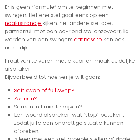
Er is geen “formule” om te beginnen met
swingen. Het ene stel gaat eens op een
naaktstrandje
kijken, het andere stel doet
partnerruil met een bevriend stel enzovoort, lid
worden van een swingers
datingssite
kan ook
natuurlijk.
Praat van te voren met elkaar en maak duidelijke
afspraken.
Bijvoorbeeld tot hoe ver je wilt gaan:
Soft swap of full swap?
Zoenen?
Samen in 1 ruimte blijven?
Een woord afspreken wat “stop” betekent
zodat jullie een onprettige situatie kunnen
afbreken.
Alleen met een stel, groepje stellen of single