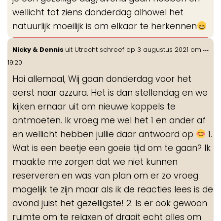
wellicht tot ziens donderdag alhowel het
natuurlijk moeilijk is om elkaar te herkennen
Wis
...
Nicky & Dennis
uit
Utrecht
schreef op
3 augustus 2021
om
de
19:20
me
Hoi allemaal, Wij gaan donderdag voor het
eerst naar azzura. Het is dan stellendag en we
kijken ernaar uit om nieuwe koppels te
ontmoeten. Ik vroeg me wel het 1 en ander af
en wellicht hebben jullie daar antwoord op
1.
Wat is een beetje een goeie tijd om te gaan? Ik
maakte me zorgen dat we niet kunnen
reserveren en was van plan om er zo vroeg
mogelijk te zijn maar als ik de reacties lees is de
avond juist het gezelligste! 2. Is er ook gewoon
ruimte om te relaxen of draait echt alles om