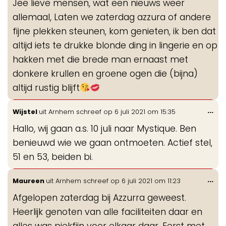
Jee lieve mensen, wat een nieuws weer
me
allemaal, Laten we zaterdag azzura of andere
fijne plekken steunen, kom genieten, ik ben dat
altijd iets te drukke blonde ding in lingerie en op
hakken met die brede man ernaast met
donkere krullen en groene ogen die (bijna)
altijd rustig blijft
Wis
...
Wijstel
uit
Arnhem
schreef op
6 juli 2021
om
15:35
de
Hallo, wij gaan a.s. 10 juli naar Mystique. Ben
me
benieuwd wie we gaan ontmoeten. Actief stel,
51 en 53, beiden bi.
Wis
...
Maureen
uit
Arnhem
schreef op
6 juli 2021
om
11:23
de
Afgelopen zaterdag bij Azzurra geweest.
me
Heerlijk genoten van alle faciliteiten daar en