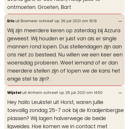
ontmoeten. Groeten, Bart
Wis
...
Eric
uit
Boxmeer
schreef op
26 juli 2021
om
15:19
de
Wij zijn meerdere keren op zaterdag bij Azzura
me
geweest. Wij houden er juist van als er single
mannen rond lopen. Dus stellendagen zijn aan
ons niet zo besteed. Nu willen we een keer een
woensdag proberen. Weet iemand of er dan
meerdere stellen zijn of lopen we de kans het
enige stel te zijn?.
Wis
...
Wijstel
uit
Arnhem
schreef op
26 juli 2021
om
14:50
de
Hey hallo Leukstel uit Horst, waren jullie
me
toevallig zondag 25-7 ook bij de Kraaijenbergse
plassen? Wij lagen halverwege de beide
ligweides. Hoe komen we in contact met