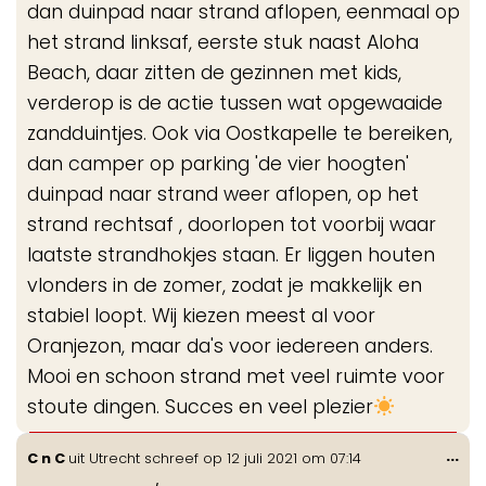
dan duinpad naar strand aflopen, eenmaal op
het strand linksaf, eerste stuk naast Aloha
Beach, daar zitten de gezinnen met kids,
verderop is de actie tussen wat opgewaaide
zandduintjes. Ook via Oostkapelle te bereiken,
dan camper op parking 'de vier hoogten'
duinpad naar strand weer aflopen, op het
strand rechtsaf , doorlopen tot voorbij waar
laatste strandhokjes staan. Er liggen houten
vlonders in de zomer, zodat je makkelijk en
stabiel loopt. Wij kiezen meest al voor
Oranjezon, maar da's voor iedereen anders.
Mooi en schoon strand met veel ruimte voor
stoute dingen. Succes en veel plezier
Wis
...
C n C
uit
Utrecht
schreef op
12 juli 2021
om
07:14
de