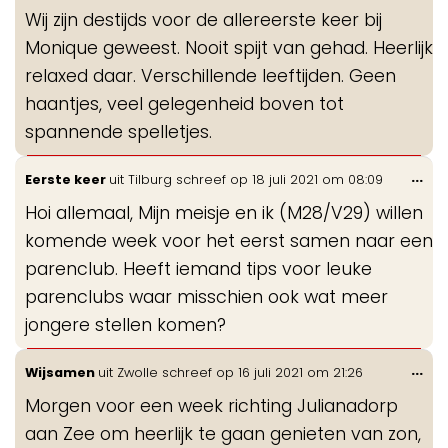
de
Wij zijn destijds voor de allereerste keer bij
me
Monique geweest. Nooit spijt van gehad. Heerlijk
relaxed daar. Verschillende leeftijden. Geen
haantjes, veel gelegenheid boven tot
spannende spelletjes.
Wis
...
Eerste keer
uit
Tilburg
schreef op
18 juli 2021
om
08:09
de
Hoi allemaal, Mijn meisje en ik (M28/V29) willen
me
komende week voor het eerst samen naar een
parenclub. Heeft iemand tips voor leuke
parenclubs waar misschien ook wat meer
jongere stellen komen?
Wis
...
Wijsamen
uit
Zwolle
schreef op
16 juli 2021
om
21:26
de
Morgen voor een week richting Julianadorp
me
aan Zee om heerlijk te gaan genieten van zon,