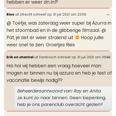
hebben er weer zin in:P
Wis
...
Ries
uit
Utrecht
schreef op
31 juli 2021
om
23:59
de
@ Toetje, was zaterdag weer super bij Azurra in
me
het stoombad en in de glibberige filmzaal. @
Pat, je ziet er weer stralend uit
Hoop jullie
weer snel te zien. Groetjes Ries
Wis
...
Erik en chantal
uit
Denbosch
schreef op
31 juli 2021
om
09:55
de
Hoi hoi wij hebben een vraag hoeveel man
me
mogen er binnen nu bij azzura en heb je test of
vaccinatie bewijs nodig??
Beheerdersantwoord van: Ray en Anita
Je kunt zo naar binnen. Geen beperking,
heb je ons parenclub overzicht gezien?