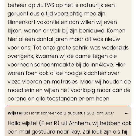
beheer op zit. PAS op het is natuurlijk een
gerucht dus altijd voorzichtig mee zijn.
Binnenkort vakantie en dan willen wij even
kijken, wonen er vlak bij, zijn benieuwd. Komen
hier al een aantal jaren maar dit was nieuw
voor ons. Tot onze grote schrik, was wederzijds
overigens, kwamen wij de dame tegen die
voorheen schoonmaakte bij de inn4love. Hier
waren toen ook al de nodige klachten over
vieze vloeren en matrasjes. Maar wij houden de
moed erin en wijten het voorlopig maar aan de
corona en alle toestanden er om heen
Wis
...
Wijstel
uit
Horst
schreef op
2 augustus 2021
om
07:37
de
Hallo wijstel (E en R) uit Arnhem, wij hebben ook
me
een mail gestuurd naar Ray. Zal leuk zijn als hij