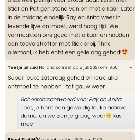
alles was piekfijn voor elkaar daar. Eerst met
Stief en Pat genietend van en met elkaar. Later
in de middag eindelijk Ray en Anita weer in
levende lijve ontmoet, werd hoog tijd! We
vermaakten ons goed met elkaar en hadden
een toevalstreffer met Rick erbij. Thnx
allemaal, ik heb echt een geile dag gehad!
Wis
...
Toetje
uit
Zuid Holland
schreef op
5 juli 2021
om
19:55
de
Super leuke zaterdag gehad en leuk jullie
me
ontmoet te hebben... tot gauw weer
Beheerdersantwoord van: Ray en Anita
Toet, je bent een geweldig leuke actieve
dame, en we zien je graag weer
kus
mee
Wis
...
Blond Stel M/V
schreef op
5 juli 2021
om
12:03