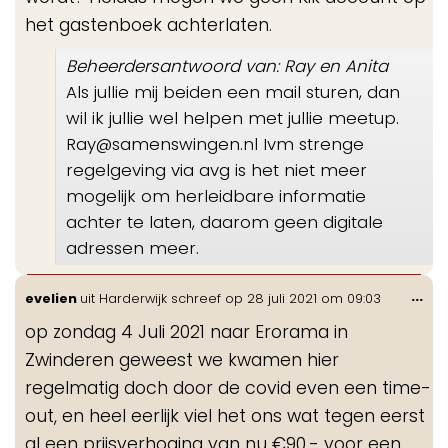
het gastenboek achterlaten.
Beheerdersantwoord van: Ray en Anita
Als jullie mij beiden een mail sturen, dan
wil ik jullie wel helpen met jullie meetup.
Ray@samenswingen.nl Ivm strenge
regelgeving via avg is het niet meer
mogelijk om herleidbare informatie
achter te laten, daarom geen digitale
adressen meer.
Wis
...
evelien
uit
Harderwijk
schreef op
28 juli 2021
om
09:03
de
op zondag 4 Juli 2021 naar Erorama in
me
Zwinderen geweest we kwamen hier
regelmatig doch door de covid even een time-
out, en heel eerlijk viel het ons wat tegen eerst
al een prijsverhoging van nu €90,- voor een