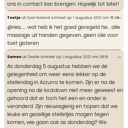
ons in contact kan brengen. Hopelijk tot later!
Wis
...
Toetje
uit
Zuid Holland
schreef op
1 augustus 2021
om
18:28
de
@ries...... wat heb ik het goed geregeld he... alle
me
massage uit handen gegeven...geen olie voor
toet gisteren
Wis
...
Samen
uit
Zwolle
schreef op
1 augustus 2021
om
09:19
de
As donderdag 5 augustus hebben we de
me
gelegenheid om weer eens lekker op de
stellendag in Azzurra te komen. Zijn er na de
opening na de lockdown niet meer geweest en
gehoord dat er toch het een en ander is
veranderd. Zijn nieuwsgierig en hopen dat we
leuke en gezellige stelletjes mogen tegen
komen, wie gaan ook as donderdag? We