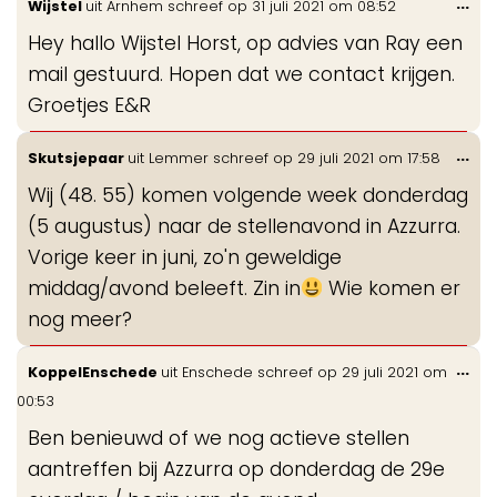
Wis
...
Wijstel
uit
Arnhem
schreef op
31 juli 2021
om
08:52
de
Hey hallo Wijstel Horst, op advies van Ray een
me
mail gestuurd. Hopen dat we contact krijgen.
Groetjes E&R
Wis
...
Skutsjepaar
uit
Lemmer
schreef op
29 juli 2021
om
17:58
de
Wij (48. 55) komen volgende week donderdag
me
(5 augustus) naar de stellenavond in Azzurra.
Vorige keer in juni, zo'n geweldige
middag/avond beleeft. Zin in
Wie komen er
nog meer?
Wis
...
KoppelEnschede
uit
Enschede
schreef op
29 juli 2021
om
de
00:53
me
Ben benieuwd of we nog actieve stellen
aantreffen bij Azzurra op donderdag de 29e