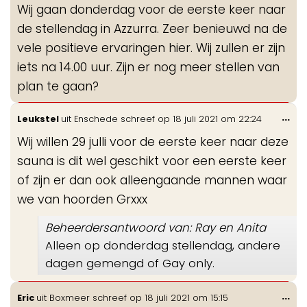
Wij gaan donderdag voor de eerste keer naar
me
de stellendag in Azzurra. Zeer benieuwd na de
vele positieve ervaringen hier. Wij zullen er zijn
iets na 14.00 uur. Zijn er nog meer stellen van
plan te gaan?
Wis
...
Leukstel
uit
Enschede
schreef op
18 juli 2021
om
22:24
de
Wij willen 29 julli voor de eerste keer naar deze
me
sauna is dit wel geschikt voor een eerste keer
of zijn er dan ook alleengaande mannen waar
we van hoorden Grxxx
Beheerdersantwoord van: Ray en Anita
Alleen op donderdag stellendag, andere
dagen gemengd of Gay only.
Wis
...
Eric
uit
Boxmeer
schreef op
18 juli 2021
om
15:15