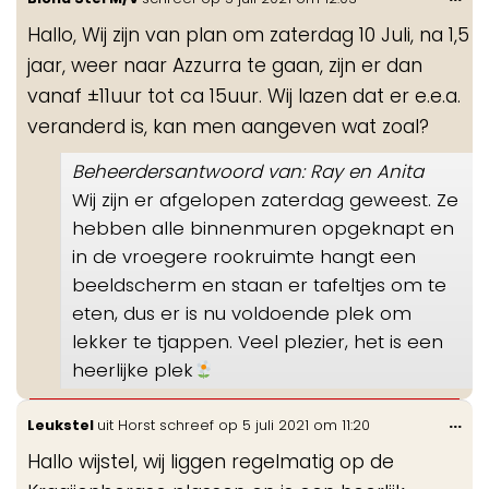
de
Hallo, Wij zijn van plan om zaterdag 10 Juli, na 1,5
me
jaar, weer naar Azzurra te gaan, zijn er dan
vanaf ±11uur tot ca 15uur. Wij lazen dat er e.e.a.
veranderd is, kan men aangeven wat zoal?
Beheerdersantwoord van: Ray en Anita
Wij zijn er afgelopen zaterdag geweest. Ze
hebben alle binnenmuren opgeknapt en
in de vroegere rookruimte hangt een
beeldscherm en staan er tafeltjes om te
eten, dus er is nu voldoende plek om
lekker te tjappen. Veel plezier, het is een
heerlijke plek
Wis
...
Leukstel
uit
Horst
schreef op
5 juli 2021
om
11:20
de
Hallo wijstel, wij liggen regelmatig op de
me