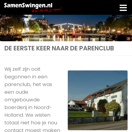
Doorgaan naar inhoud
DE EERSTE KEER NAAR DE PARENCLUB
Wij zelf zijn ooit
begonnen in een
parenclub, het was
een oude
omgebouwde
boerderij in Noord-
Holland. We wisten
totaal niet hoe je nou
contact moest maken