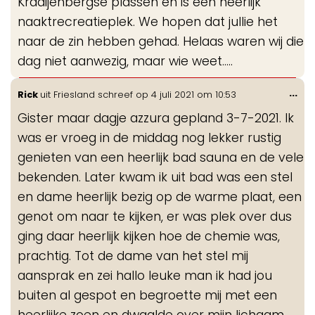
Kraaijenbergse plassen en is een heerlijk
naaktrecreatieplek. We hopen dat jullie het
naar de zin hebben gehad. Helaas waren wij die
dag niet aanwezig, maar wie weet.....
Wis
...
Rick
uit
Friesland
schreef op
4 juli 2021
om
10:53
de
Gister maar dagje azzura gepland 3-7-2021. Ik
me
was er vroeg in de middag nog lekker rustig
genieten van een heerlijk bad sauna en de vele
bekenden. Later kwam ik uit bad was een stel
en dame heerlijk bezig op de warme plaat, een
genot om naar te kijken, er was plek over dus
ging daar heerlijk kijken hoe de chemie was,
prachtig. Tot de dame van het stel mij
aansprak en zei hallo leuke man ik had jou
buiten al gespot en begroette mij met een