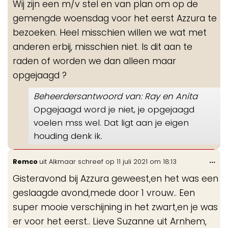
Wij zijn een m/v stel en van plan om op de
me
gemengde woensdag voor het eerst Azzura te
bezoeken. Heel misschien willen we wat met
anderen erbij, misschien niet. Is dit aan te
raden of worden we dan alleen maar
opgejaagd ?
Beheerdersantwoord van: Ray en Anita
Opgejaagd word je niet, je opgejaagd
voelen mss wel. Dat ligt aan je eigen
houding denk ik.
Wis
...
Remco
uit
Alkmaar
schreef op
11 juli 2021
om
18:13
de
Gisteravond bij Azzura geweest,en het was een
me
geslaagde avond,mede door 1 vrouw.. Een
super mooie verschijning in het zwart,en je was
er voor het eerst.. Lieve Suzanne uit Arnhem,