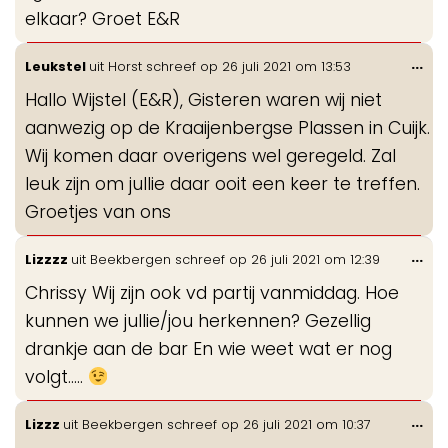
elkaar? Groet E&R
Wis
...
Leukstel
uit
Horst
schreef op
26 juli 2021
om
13:53
de
Hallo Wijstel (E&R), Gisteren waren wij niet
me
aanwezig op de Kraaijenbergse Plassen in Cuijk.
Wij komen daar overigens wel geregeld. Zal
leuk zijn om jullie daar ooit een keer te treffen.
Groetjes van ons
Wis
...
Lizzzz
uit
Beekbergen
schreef op
26 juli 2021
om
12:39
de
Chrissy Wij zijn ook vd partij vanmiddag. Hoe
me
kunnen we jullie/jou herkennen? Gezellig
drankje aan de bar En wie weet wat er nog
volgt…..
Wis
...
Lizzz
uit
Beekbergen
schreef op
26 juli 2021
om
10:37
de