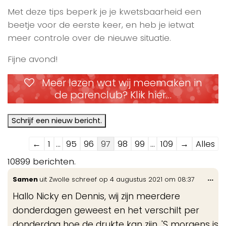
Met deze tips beperk je je kwetsbaarheid een
beetje voor de eerste keer, en heb je ietwat
meer controle over de nieuwe situatie.
Fijne avond!
Meer lezen wat wij meemaken in
de parenclub? Klik hier…
Navigatie
←
1
...
95
96
97
98
99
...
109
→
Alles
door
10899 berichten.
de
Wis
...
Samen
uit
Zwolle
schreef op
4 augustus 2021
om
08:37
gastenboek-
de
lijst
Hallo Nicky en Dennis, wij zijn meerdere
me
donderdagen geweest en het verschilt per
donderdag hoe de drukte kan zijn. 'S morgens is