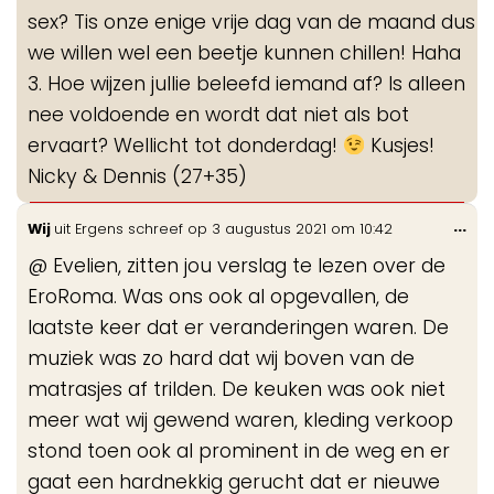
sex? Tis onze enige vrije dag van de maand dus
we willen wel een beetje kunnen chillen! Haha
3. Hoe wijzen jullie beleefd iemand af? Is alleen
nee voldoende en wordt dat niet als bot
ervaart? Wellicht tot donderdag!
Kusjes!
Nicky & Dennis (27+35)
Wis
...
Wij
uit
Ergens
schreef op
3 augustus 2021
om
10:42
de
@ Evelien, zitten jou verslag te lezen over de
me
EroRoma. Was ons ook al opgevallen, de
laatste keer dat er veranderingen waren. De
muziek was zo hard dat wij boven van de
matrasjes af trilden. De keuken was ook niet
meer wat wij gewend waren, kleding verkoop
stond toen ook al prominent in de weg en er
gaat een hardnekkig gerucht dat er nieuwe