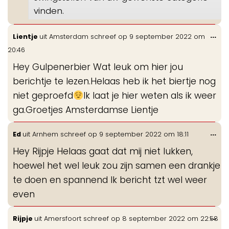
vinden.
Wis
...
Lientje
uit
Amsterdam
schreef op
9 september 2022
om
de
20:46
me
Hey Gulpenerbier Wat leuk om hier jou
berichtje te lezen.Helaas heb ik het biertje nog
niet geproefd
Ik laat je hier weten als ik weer
ga.Groetjes Amsterdamse Lientje
Wis
...
Ed
uit
Arnhem
schreef op
9 september 2022
om
18:11
de
Hey Rijpje Helaas gaat dat mij niet lukken,
me
hoewel het wel leuk zou zijn samen een drankje
te doen en spannend Ik bericht tzt wel weer
even
Wis
...
Rijpje
uit
Amersfoort
schreef op
8 september 2022
om
22:58
de