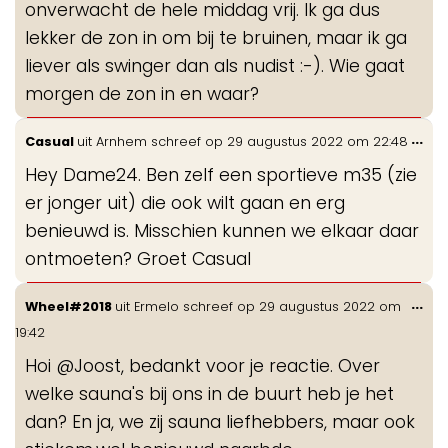
onverwacht de hele middag vrij. Ik ga dus
lekker de zon in om bij te bruinen, maar ik ga
liever als swinger dan als nudist :-). Wie gaat
morgen de zon in en waar?
Wis
...
Casual
uit
Arnhem
schreef op
29 augustus 2022
om
22:48
de
Hey Dame24. Ben zelf een sportieve m35 (zie
me
er jonger uit) die ook wilt gaan en erg
benieuwd is. Misschien kunnen we elkaar daar
ontmoeten? Groet Casual
Wis
...
Wheel#2018
uit
Ermelo
schreef op
29 augustus 2022
om
de
19:42
me
Hoi @Joost, bedankt voor je reactie. Over
welke sauna's bij ons in de buurt heb je het
dan? En ja, we zij sauna liefhebbers, maar ook