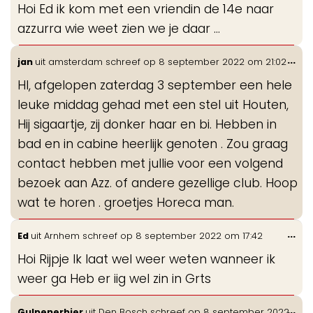
Hoi Ed ik kom met een vriendin de 14e naar
me
azzurra wie weet zien we je daar ...
Wis
...
jan
uit
amsterdam
schreef op
8 september 2022
om
21:02
de
HI, afgelopen zaterdag 3 september een hele
me
leuke middag gehad met een stel uit Houten,
Hij sigaartje, zij donker haar en bi. Hebben in
bad en in cabine heerlijk genoten . Zou graag
contact hebben met jullie voor een volgend
bezoek aan Azz. of andere gezellige club. Hoop
wat te horen . groetjes Horeca man.
Wis
...
Ed
uit
Arnhem
schreef op
8 september 2022
om
17:42
de
Hoi Rijpje Ik laat wel weer weten wanneer ik
me
weer ga Heb er iig wel zin in Grts
Wis
...
Gulpenerbier
uit
Den Bosch
schreef op
8 september 2022