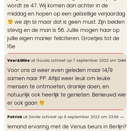
wordt ze 47. Wij komen dan achter in de
middag en hopen op een geilzellige verjaardag
we zijn bi maar dat is geen must. Zijn beiden
stevig en de man is 56. Jullie mogen haar op
jullie eigen manier feliciteren. Groetjes tot de
15e
Wis
...
Veer&Mike
uit
Gouda
schreef op
7 september 2022
om
12:44
de
Voor ons al weer even geleden maar 14/9
me
samen naar PP. Altijd weer leuk om leuke
mensen te ontmoeten, drankje doen, en
natuurlijk ook heerlijk te genieten. Benieuwd wie
er ook gaan
Wis
...
Patrick
uit
Zwolle
schreef op
6 september 2022
om
23:49
de
Iemand ervaring met de Venus beurs in Berlijn?
me