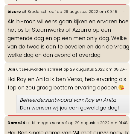
Wis
...
bisure
uit
Breda
schreef op
29 augustus 2022
om
09:45
de
Als bi-man wil eens gaan kijken en ervaren hoe
me
het os bij Steamworks of Azzurra op een
gemende dag en op een men only dag. Welke
van de twee is aan te bevelen en dan de vraag
welke dag en dan avond of overdag
Wis
...
Jan
uit
Leeuwarden
schreef op
29 augustus 2022
om
08:27
de
Hoi Ray en Anita Ik ben Versa, heb ervaring als
me
top en zou graag bottom ervaring opdoen.
Beheerdersantwoord van: Ray en Anita
Dan wensen wij jou een geweldige dag!
Wis
...
Dame24
uit
Nijmegen
schreef op
29 augustus 2022
om
01:48
de
Hoi, Ben single dame van 24 met curvy body. Ik