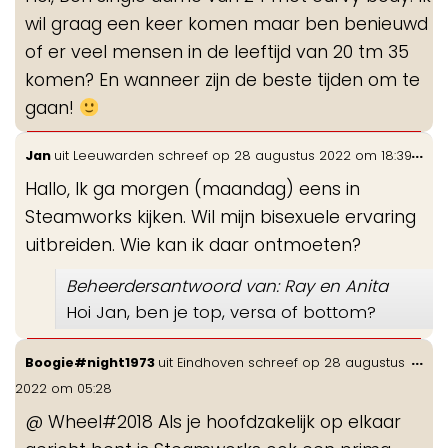
me
wil graag een keer komen maar ben benieuwd
of er veel mensen in de leeftijd van 20 tm 35
komen? En wanneer zijn de beste tijden om te
gaan!
Wis
...
Jan
uit
Leeuwarden
schreef op
28 augustus 2022
om
18:39
de
Hallo, Ik ga morgen (maandag) eens in
me
Steamworks kijken. Wil mijn bisexuele ervaring
uitbreiden. Wie kan ik daar ontmoeten?
Beheerdersantwoord van: Ray en Anita
Hoi Jan, ben je top, versa of bottom?
Wis
...
Boogie#night1973
uit
Eindhoven
schreef op
28 augustus
de
2022
om
05:28
me
@ Wheel#2018 Als je hoofdzakelijk op elkaar