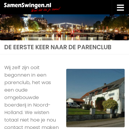
Doorgaan naar inhoud
DE EERSTE KEER NAAR DE PARENCLUB
Wij zelf zijn ooit
begonnen in een
parenclub, het was
een oude
omgebouwde
boerderij in Noord-
Holland. We wisten
totaal niet hoe je nou
contact moest maken