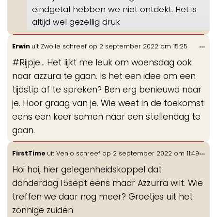
eindgetal hebben we niet ontdekt. Het is
altijd wel gezellig druk
Wis
...
Erwin
uit
Zwolle
schreef op
2 september 2022
om
15:25
de
#Rijpje… Het lijkt me leuk om woensdag ook
me
naar azzura te gaan. Is het een idee om een
tijdstip af te spreken? Ben erg benieuwd naar
je. Hoor graag van je. Wie weet in de toekomst
eens een keer samen naar een stellendag te
gaan.
Wis
...
FirstTime
uit
Venlo
schreef op
2 september 2022
om
11:49
de
Hoi hoi, hier gelegenheidskoppel dat
me
donderdag 15sept eens maar Azzurra wilt. Wie
treffen we daar nog meer? Groetjes uit het
zonnige zuiden