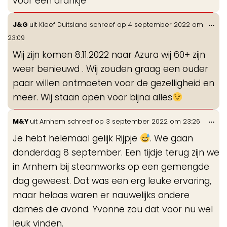
voor een drankje
Wis
...
J&G
uit
Kleef Duitsland
schreef op
4 september 2022
om
de
23:09
me
Wij zijn komen 8.11.2022 naar Azura wij 60+ zijn
weer benieuwd . Wij zouden graag een ouder
paar willen ontmoeten voor de gezelligheid en
meer. Wij staan open voor bijna alles
Wis
...
M&Y
uit
Arnhem
schreef op
3 september 2022
om
23:26
de
Je hebt helemaal gelijk Rijpje
. We gaan
me
donderdag 8 september. Een tijdje terug zijn we
in Arnhem bij steamworks op een gemengde
dag geweest. Dat was een erg leuke ervaring,
maar helaas waren er nauwelijks andere
dames die avond. Yvonne zou dat voor nu wel
leuk vinden.