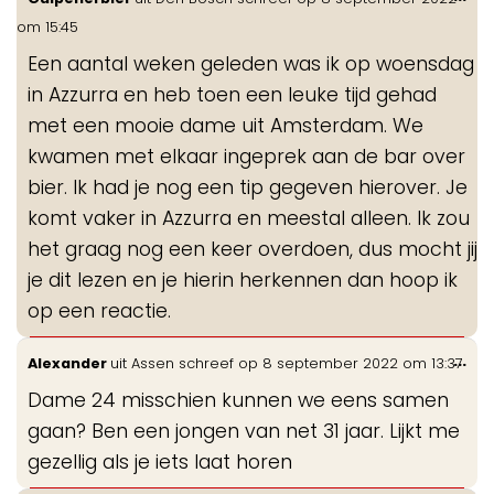
de
om
15:45
me
Een aantal weken geleden was ik op woensdag
in Azzurra en heb toen een leuke tijd gehad
met een mooie dame uit Amsterdam. We
kwamen met elkaar ingeprek aan de bar over
bier. Ik had je nog een tip gegeven hierover. Je
komt vaker in Azzurra en meestal alleen. Ik zou
het graag nog een keer overdoen, dus mocht jij
je dit lezen en je hierin herkennen dan hoop ik
op een reactie.
Wis
...
Alexander
uit
Assen
schreef op
8 september 2022
om
13:37
de
Dame 24 misschien kunnen we eens samen
me
gaan? Ben een jongen van net 31 jaar. Lijkt me
gezellig als je iets laat horen