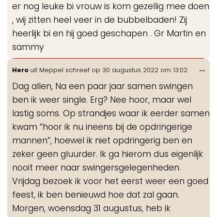
er nog leuke bi vrouw is kom gezellig mee doen
, wij zitten heel veer in de bubbelbaden! Zij
heerlijk bi en hij goed geschapen . Gr Martin en
sammy
Wis
...
Hero
uit
Meppel
schreef op
30 augustus 2022
om
13:02
de
Dag allen, Na een paar jaar samen swingen
me
ben ik weer single. Erg? Nee hoor, maar wel
lastig soms. Op strandjes waar ik eerder samen
kwam “hoor ik nu ineens bij de opdringerige
mannen”, hoewel ik niet opdringerig ben en
zeker geen gluurder. Ik ga hierom dus eigenlijk
nooit meer naar swingersgelegenheden.
Vrijdag bezoek ik voor het eerst weer een goed
feest, ik ben benieuwd hoe dat zal gaan.
Morgen, woensdag 31 augustus, heb ik