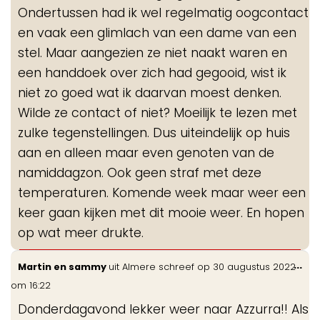
Ondertussen had ik wel regelmatig oogcontact
en vaak een glimlach van een dame van een
stel. Maar aangezien ze niet naakt waren en
een handdoek over zich had gegooid, wist ik
niet zo goed wat ik daarvan moest denken.
Wilde ze contact of niet? Moeilijk te lezen met
zulke tegenstellingen. Dus uiteindelijk op huis
aan en alleen maar even genoten van de
namiddagzon. Ook geen straf met deze
temperaturen. Komende week maar weer een
keer gaan kijken met dit mooie weer. En hopen
op wat meer drukte.
Wis
...
Martin en sammy
uit
Almere
schreef op
30 augustus 2022
de
om
16:22
me
Donderdagavond lekker weer naar Azzurra!! Als