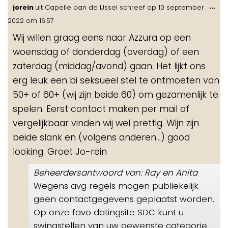
Wis
...
jorein
uit
Capelle aan de IJssel
schreef op
10 september
de
2022
om
16:57
me
Wij willen graag eens naar Azzura op een
woensdag of donderdag (overdag) of een
zaterdag (middag/avond) gaan. Het lijkt ons
erg leuk een bi seksueel stel te ontmoeten van
50+ of 60+ (wij zijn beide 60) om gezamenlijk te
spelen. Eerst contact maken per mail of
vergelijkbaar vinden wij wel prettig. Wijn zijn
beide slank en (volgens anderen...) good
looking. Groet Jo-rein
Beheerdersantwoord van: Ray en Anita
Wegens avg regels mogen publiekelijk
geen contactgegevens geplaatst worden.
Op onze favo datingsite SDC kunt u
swingstellen van uw gewenste categorie