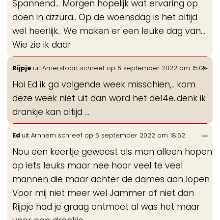
Spannend... Morgen hopelijk wat ervaring op
me
doen in azzura.. Op de woensdag is het altijd
wel heerlijk.. We maken er een leuke dag van...
Wie zie ik daar
Wis
...
Rijpje
uit
Amersfoort
schreef op
6 september 2022
om
15:05
de
Hoi Ed ik ga volgende week misschien,.. kom
me
deze week niet uit dan word het de14e..denk ik
drankje kan altijd ...
Wis
...
Ed
uit
Arnhem
schreef op
5 september 2022
om
18:52
de
Nou een keertje geweest als man alleen hopen
me
op iets leuks maar nee hoor veel te veel
mannen die maar achter de dames aan lopen
Voor mij niet meer wel Jammer of niet dan
Rijpje had je graag ontmoet al was het maar