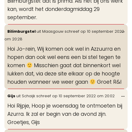
Bilimburgstel: dat is prima. Als het bij ons werk
kan, wordt het donderdagmiddag 29
september.
Wis
...
Bilimburgstel
uit
Maasgouw
schreef op
10 september 2022
de
om
20:28
me
Hoi Jo-rein, Wij komen ook wel in Azzuurra en
hopen dan ook wel eens een bi stel tegen te
komen
Misschien gaat dat binnenkort wel
lukken dat, via deze site elkaar op de hoogte
houden wanneer we weer gaan
Groet R&I
Wis
...
Gijs
uit
Schaijk
schreef op
10 september 2022
om
20:02
de
Hoi Rijpje, Hoop je woensdag te ontmoeten bij
me
Azurra. Ik zal er begin van de avond zijn.
Groetjes, Gijs