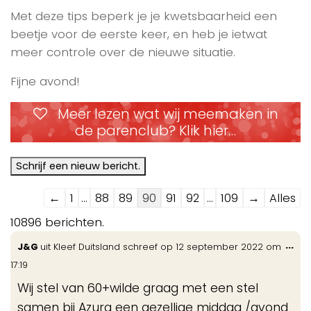
Met deze tips beperk je je kwetsbaarheid een
beetje voor de eerste keer, en heb je ietwat
meer controle over de nieuwe situatie.
Fijne avond!
Meer lezen wat wij meemaken in
de parenclub? Klik hier…
Navigatie
←
1
...
88
89
90
91
92
...
109
→
Alles
door
10896 berichten.
de
Wis
...
J&G
uit
Kleef Duitsland
schreef op
12 september 2022
om
gastenboek-
de
17:19
lijst
me
Wij stel van 60+wilde graag met een stel
samen bij Azura een gezellige middag /avond