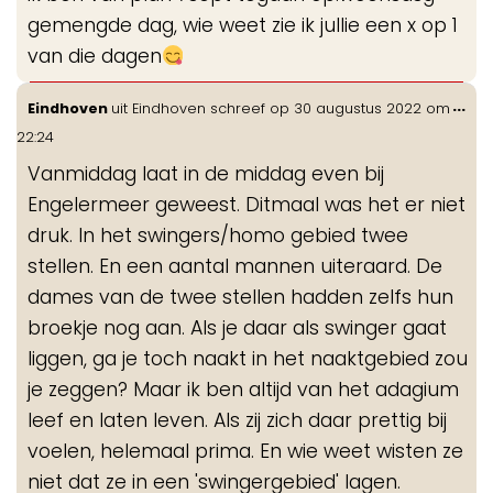
gemengde dag, wie weet zie ik jullie een x op 1
van die dagen
Wis
...
Eindhoven
uit
Eindhoven
schreef op
30 augustus 2022
om
de
22:24
me
Vanmiddag laat in de middag even bij
Engelermeer geweest. Ditmaal was het er niet
druk. In het swingers/homo gebied twee
stellen. En een aantal mannen uiteraard. De
dames van de twee stellen hadden zelfs hun
broekje nog aan. Als je daar als swinger gaat
liggen, ga je toch naakt in het naaktgebied zou
je zeggen? Maar ik ben altijd van het adagium
leef en laten leven. Als zij zich daar prettig bij
voelen, helemaal prima. En wie weet wisten ze
niet dat ze in een 'swingergebied' lagen.