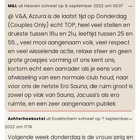
Wis
...
M&L
uit
Heaven
schreef op
8 september 2022
om
00:07
de
@ V&A, Azzura is de laatst tijd op Donderdag
me
(Couples Only) echt TOP, heel veel stellen en
drukste tussen 16u en 21u, leeftijd tussen 25 en
55..., veel mooi aangenaam volk, veel respect
en veel wisselende actie, relaxe sfeer en geen
grote groepjes vorming of ons kent ons,
kortom echt een aanrader als je eens van
afwisseling van een normale club houd, naar
voor ons de netste Ero Sauna, die ruim groot is
zowel op vlak van Sauna, Jacussi's als ero
ruimte, en een zeer aangenaam publiek.
Wis
...
Achterhoeksstel
uit
Doetinchem
schreef op
7 september
de
2022
om
17:19
me
Volgende week donderdag is de vrouw jarig en