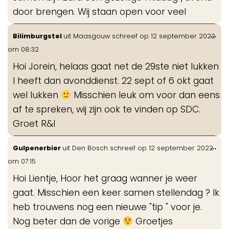
door brengen. Wij staan open voor veel
Wis
...
Bilimburgstel
uit
Maasgouw
schreef op
12 september 2022
de
om
08:32
me
Hoi Jorein, helaas gaat net de 29ste niet lukken
I heeft dan avonddienst. 22 sept of 6 okt gaat
wel lukken
Misschien leuk om voor dan eens
af te spreken, wij zijn ook te vinden op SDC.
Groet R&I
Wis
...
Gulpenerbier
uit
Den Bosch
schreef op
12 september 2022
de
om
07:15
me
Hoi Lientje, Hoor het graag wanner je weer
gaat. Misschien een keer samen stellendag ? Ik
heb trouwens nog een nieuwe "tip " voor je.
Nog beter dan de vorige
Groetjes