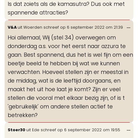
Is dat zoiets als de kamasutra? Dus ook met
spannende attracties?
Wis
...
V&A
uit
Woerden
schreef op
6 september 2022
om
21:39
de
Hoi allemaal, Wij (stel 34) overwegen om
me
donderdag a.s. voor het eerst naar azzura te
gaan. Best spannend, dus het is wel fijn om een
beetje beeld te hebben bij wat we kunnen
verwachten. Hoeveel stellen zijn er meestal in
de middag, wat is de leeftijd doorgaans, en
maakt het uit hoe laat je komt? Zijn er veel
stellen die vooral met elkaar bezig zijn, of is t
'gebruikelijk' om andere stellen actief te
betrekken?
Wis
...
Stoer30
uit
Ede
schreef op
6 september 2022
om
19:55
de