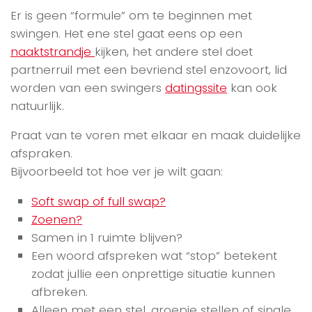
Er is geen “formule” om te beginnen met
swingen. Het ene stel gaat eens op een
naaktstrandje
kijken, het andere stel doet
partnerruil met een bevriend stel enzovoort, lid
worden van een swingers
datingssite
kan ook
natuurlijk.
Praat van te voren met elkaar en maak duidelijke
afspraken.
Bijvoorbeeld tot hoe ver je wilt gaan:
Soft swap of full swap?
Zoenen?
Samen in 1 ruimte blijven?
Een woord afspreken wat “stop” betekent
zodat jullie een onprettige situatie kunnen
afbreken.
Alleen met een stel, groepje stellen of single