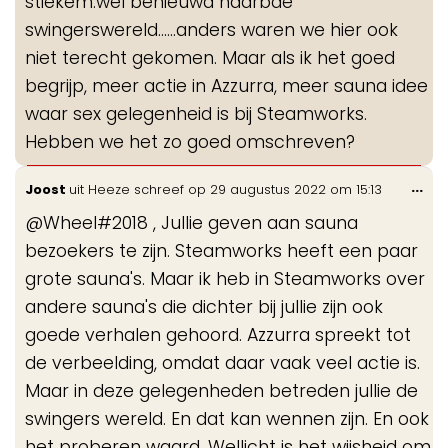
stiekem.wel benieuwd naarbde
swingerswereld......anders waren we hier ook
niet terecht gekomen. Maar als ik het goed
begrijp, meer actie in Azzurra, meer sauna idee
waar sex gelegenheid is bij Steamworks.
Hebben we het zo goed omschreven?
Wis
...
Joost
uit
Heeze
schreef op
29 augustus 2022
om
15:13
de
@Wheel#2018 , Jullie geven aan sauna
me
bezoekers te zijn. Steamworks heeft een paar
grote sauna's. Maar ik heb in Steamworks over
andere sauna's die dichter bij jullie zijn ook
goede verhalen gehoord. Azzurra spreekt tot
de verbeelding, omdat daar vaak veel actie is.
Maar in deze gelegenheden betreden jullie de
swingers wereld. En dat kan wennen zijn. En ook
het proberen waard. Wellicht is het wijsheid om