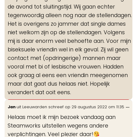
de avond tot sluitingstijd. Wij gaan echter
tegenwoordig alleen nog naar de stellendagen.
Het is overigens zo jammer dat single dames
niet welkom zijn op de stellendagen. Volgens
mij is daar enorm veel behoefte aan. Voor mijn
biseksuele vriendin wel in elk geval. Zij wil geen
contact met (opdringerige) mannen maar
vooral met bi of lesbische vrouwen. Hadden
ook graag al eens een vriendin meegenomen
maar dat gaat dus helaas niet. Hopelijk
verandert dat ooit eens.
Wis
...
Jan
uit
Leeuwarden
schreef op
29 augustus 2022
om
11:35
de
Helaas moet ik mijn bezoek vandaag aan
me
Steamworks uitstellen wegens andere
verplichtingen. Veel plezier daar!