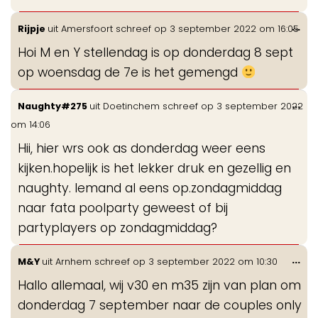
Wis
...
Rijpje
uit
Amersfoort
schreef op
3 september 2022
om
16:05
de
Hoi M en Y stellendag is op donderdag 8 sept
me
op woensdag de 7e is het gemengd
Wis
...
Naughty#275
uit
Doetinchem
schreef op
3 september 2022
de
om
14:06
me
Hii, hier wrs ook as donderdag weer eens
kijken.hopelijk is het lekker druk en gezellig en
naughty. Iemand al eens op.zondagmiddag
naar fata poolparty geweest of bij
partyplayers op zondagmiddag?
Wis
...
M&Y
uit
Arnhem
schreef op
3 september 2022
om
10:30
de
Hallo allemaal, wij v30 en m35 zijn van plan om
me
donderdag 7 september naar de couples only