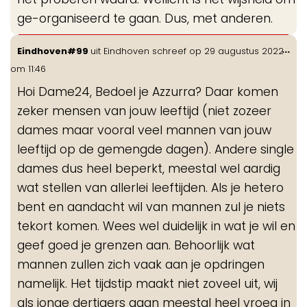
ge-organiseerd te gaan. Dus, met anderen.
Wis
...
Eindhoven#99
uit
Eindhoven
schreef op
29 augustus 2022
de
om
11:46
me
Hoi Dame24, Bedoel je Azzurra? Daar komen
zeker mensen van jouw leeftijd (niet zozeer
dames maar vooral veel mannen van jouw
leeftijd op de gemengde dagen). Andere single
dames dus heel beperkt, meestal wel aardig
wat stellen van allerlei leeftijden. Als je hetero
bent en aandacht wil van mannen zul je niets
tekort komen. Wees wel duidelijk in wat je wil en
geef goed je grenzen aan. Behoorlijk wat
mannen zullen zich vaak aan je opdringen
namelijk. Het tijdstip maakt niet zoveel uit, wij
als jonge dertigers gaan meestal heel vroeg in