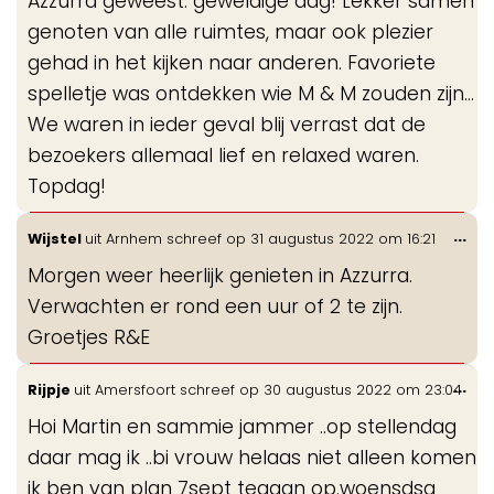
Azzurra geweest: geweldige dag! Lekker samen
genoten van alle ruimtes, maar ook plezier
gehad in het kijken naar anderen. Favoriete
spelletje was ontdekken wie M & M zouden zijn...
We waren in ieder geval blij verrast dat de
bezoekers allemaal lief en relaxed waren.
Topdag!
Wis
...
Wijstel
uit
Arnhem
schreef op
31 augustus 2022
om
16:21
de
Morgen weer heerlijk genieten in Azzurra.
me
Verwachten er rond een uur of 2 te zijn.
Groetjes R&E
Wis
...
Rijpje
uit
Amersfoort
schreef op
30 augustus 2022
om
23:04
de
Hoi Martin en sammie jammer ..op stellendag
me
daar mag ik ..bi vrouw helaas niet alleen komen
ik ben van plan 7sept tegaan op.woensdsg