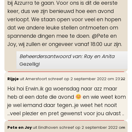
bij Azzurra te gaan. Voor ons is dit de eerste
keer, dus we zijn benieuwd hoe een avond
verloopt. We staan open voor veel en hopen
dat we andere leuke stellen ontmoeten om
spannende dingen mee te doen. @Pete en
Joy, wij zullen er ongeveer vanaf 18:00 uur zijn.
Beheerdersantwoord van: Ray en Anita
Gezellig!
Wis
...
Rijpje
uit
Amersfoort
schreef op
2 september 2022
om
23:22
de
Hoi hoi Erwin..ik ga woensdag naar azz maar
me
heb al een date die avond
en wie weet kom
je wel iemand daar tegen...je weet het nooit
...veel plezier en pret gewenst voor jou alvast ..
Wis
...
Pete en Joy
uit
Eindhoven
schreef op
2 september 2022
om