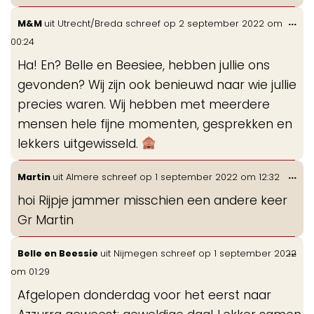
Wis
...
M&M
uit
Utrecht/Breda
schreef op
2 september 2022
om
de
00:24
me
Ha! En? Belle en Beesiee, hebben jullie ons
gevonden? Wij zijn ook benieuwd naar wie jullie
precies waren. Wij hebben met meerdere
mensen hele fijne momenten, gesprekken en
lekkers uitgewisseld.
Wis
...
Martin
uit
Almere
schreef op
1 september 2022
om
12:32
de
hoi Rijpje jammer misschien een andere keer
me
Gr Martin
Wis
...
Belle en Beessie
uit
Nijmegen
schreef op
1 september 2022
de
om
01:29
me
Afgelopen donderdag voor het eerst naar