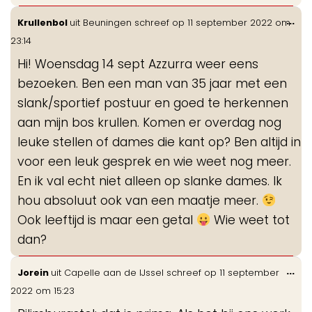
Wis
...
Krullenbol
uit
Beuningen
schreef op
11 september 2022
om
de
23:14
me
Hi! Woensdag 14 sept Azzurra weer eens
bezoeken. Ben een man van 35 jaar met een
slank/sportief postuur en goed te herkennen
aan mijn bos krullen. Komen er overdag nog
leuke stellen of dames die kant op? Ben altijd in
voor een leuk gesprek en wie weet nog meer.
En ik val echt niet alleen op slanke dames. Ik
hou absoluut ook van een maatje meer.
Ook leeftijd is maar een getal
Wie weet tot
dan?
Wis
...
Jorein
uit
Capelle aan de IJssel
schreef op
11 september
de
2022
om
15:23
me