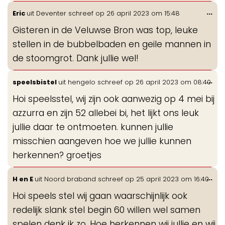
Wis
...
Eric
uit
Deventer
schreef op
26 april 2023
om
15:48
de
Gisteren in de Veluwse Bron was top, leuke
me
stellen in de bubbelbaden en geile mannen in
de stoomgrot. Dank jullie wel!
Wis
...
speelsbistel
uit
hengelo
schreef op
26 april 2023
om
08:40
de
Hoi speelsstel, wij zijn ook aanwezig op 4 mei bij
me
azzurra en zijn 52 allebei bi, het lijkt ons leuk
jullie daar te ontmoeten. kunnen jullie
misschien aangeven hoe we jullie kunnen
herkennen? groetjes
Wis
...
H en E
uit
Noord braband
schreef op
25 april 2023
om
16:40
de
Hoi speels stel wij gaan waarschijnlijk ook
me
redelijk slank stel begin 60 willen wel samen
spelen denk ik zo. Hoe herkennen wij jullie en wij