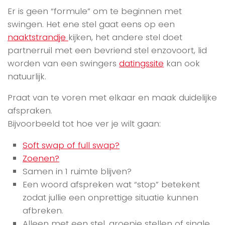
Er is geen “formule” om te beginnen met
swingen. Het ene stel gaat eens op een
naaktstrandje
kijken, het andere stel doet
partnerruil met een bevriend stel enzovoort, lid
worden van een swingers
datingssite
kan ook
natuurlijk.
Praat van te voren met elkaar en maak duidelijke
afspraken.
Bijvoorbeeld tot hoe ver je wilt gaan:
Soft swap of full swap?
Zoenen?
Samen in 1 ruimte blijven?
Een woord afspreken wat “stop” betekent
zodat jullie een onprettige situatie kunnen
afbreken.
Alleen met een stel, groepje stellen of single