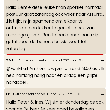
de
Hallo Lientje deze leuke man sportief normaal
me
postuur gaat zaterdag ook weer naar Azzurra...
.Het lijkt mijn spannend om elkaar te
ontmoeten en lekker te genieten hou van
massage geven...Ben te herkennen aan mijn
getatoeëerde benen dus wie weet tot
zaterdag....
Wis
...
T&J
uit
Arnhem
schreef op
18 april 2023
om
19:36
de
@FenM uit Arnhem … wij zijn er rond 18.00 uur. Ik
me
heb halflang hang haar en draag een grijze
handdoek.
Wis
...
Fr
uit
Utrecht
schreef op
18 april 2023
om
19:13
de
Hallo Peter & Ines, Wij zijn er donderdag as ook
me
voor de 2e keer. 1e keer goed bevallen en