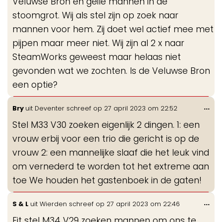
Veluwse Bron en geile mannen in de
stoomgrot. Wij als stel zijn op zoek naar
mannen voor hem. Zij doet wel actief mee met
pijpen maar meer niet. Wij zijn al 2 x naar
SteamWorks geweest maar helaas niet
gevonden wat we zochten. Is de Veluwse Bron
een optie?
Wis
...
Bry
uit
Deventer
schreef op
27 april 2023
om
22:52
de
Stel M33 V30 zoeken eigenlijk 2 dingen. 1: een
me
vrouw erbij voor een trio die gericht is op de
vrouw 2: een mannelijke slaaf die het leuk vind
om vernederd te worden tot het extreme aan
toe We houden het gastenboek in de gaten!
Wis
...
S & L
uit
Wierden
schreef op
27 april 2023
om
22:46
de
Fit stel M34 V29 zoeken mannen om ons te