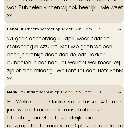
wat. Bubbelen vinden wij ook heerlijk … wie weet
xx
Wis
...
FenM
uit
Arnhem
schreef op
17 april 2023
om
16:17
de
Wij gaan donderdag 20 april weer naar de
me
stellendag in Azzurra. Met wie gaan we een
heerlijk drankje doen aan de bar... lekker
bubbelen in het bad... of wellicht wel meer. Wij
zijn er eind middag... Wellicht tot dan. Liefs FenM
xx
Wis
...
Henk
uit
Zundert
schreef op
17 april 2023
om
15:30
de
Hoi Welke mooie slanke vrouw tussen 40 en 65
me
jaar wil met mij naar kamasutrabeurs in
Utrecht gaan. Groetjes redelijke niet
onsympathieke man van 60 plus om een leuke