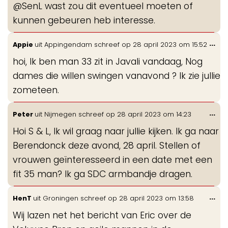
@SenL wast zou dit eventueel moeten of
me
kunnen gebeuren heb interesse.
Wis
...
Appie
uit
Appingendam
schreef op
28 april 2023
om
15:52
de
hoi, Ik ben man 33 zit in Javali vandaag, Nog
me
dames die willen swingen vanavond ? Ik zie jullie
zometeen.
Wis
...
Peter
uit
Nijmegen
schreef op
28 april 2023
om
14:23
de
Hoi S & L, Ik wil graag naar jullie kijken. Ik ga naar
me
Berendonck deze avond, 28 april. Stellen of
vrouwen geïnteresseerd in een date met een
fit 35 man? Ik ga SDC armbandje dragen.
Wis
...
HenT
uit
Groningen
schreef op
28 april 2023
om
13:58
de
Wij lazen net het bericht van Eric over de
me