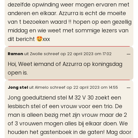
dezelfde opwinding weer mogen ervaren met
anderen en elkaar. Azzurra is echt de moeite
van t bezoeken waard !! hopen op een gezellig
middag en wie weet met sommige lezers van
dit bericht
xxx
Wis
...
Ramon
uit
Zwolle
schreef op
22 april 2023
om
17:02
de
Hoi, Weet iemand of Azzurra op koningsdag
me
open is.
Wis
...
Jong stel
uit
Almelo
schreef op
22 april 2023
om
14:55
de
Jong goeduitziend stel M 32 V 30 zoekt een
me
lesbisch stel of een vrouw voor een trio. De
man is alleen bezig met zijn vrouw maar de 2
of 3 vrouwen mogen alles bij elkaar doen. We
houden het gastenboek in de gaten! Mag door