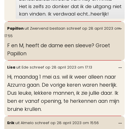
Het is zelfs zo donker dat ik de uitgang niet
kan vinden. Ik verdwaal echt...heerlijk!
Wis
...
Papillon
uit
Zwervend bestaan
schreef op
28 april 2023
om
de
17:55
me
F en M, heeft de dame een sleeve? Groet
Papillon
Wis
...
Lisa
uit
Ede
schreef op
28 april 2023
om
17:13
de
Hi, maandag 1 mei a.s. wil ik weer alleen naar
me
Azzurra gaan. De vorige keren waren heerlijk.
Dus leuke, lekkere mannen, ik zie jullie daar. Ik
ben er vanaf opening, te herkennen aan mijn
bruine krullen.
Wis
...
Erik
uit
Almelo
schreef op
28 april 2023
om
15:56
de