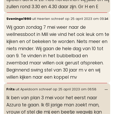
zullen rond 3.30 en 4.30 daar zijn. Gr H en E
Wis
...
SvenInge1990
uit
Heerlen
schreef op
25 april 2023
om
09:34
de
Wij gaan zondag 7 mei weer naar de
me
wellnessboot in Mill wie vind het ook leuk om te
kijken en of bekeken te worden. Niets meer en
niets minder. Wij gaan de hele dag van 10 tot
aan 9. Te vinden in het bubbelbad en
zwembad maar willen ook gerust afspreken.
Beginnend swing stel van 30 jaar m v en wij
willen kijken naar een koppel mv
Wis
...
Frits
uit
Apeldoorn
schreef op
25 april 2023
om
06:58
de
Ik ben van plan 3 mei voor het eerst naar
me
Azzura te gaan. Ik 61 jarige man zoekt man,
vrouw of stel die mij een beetje wegwijs kan