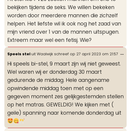
me
bekijken tijdens de seks. We willen bekeken
worden door meerdere mannen die zichzelf
helpen. Het liefste wil ik ook nog het zaad van
mijn vriend over 1 van de mannen uitspugen.
Extreem maar wel een fetisj. Wie?
Wis
...
Speels stel
uit
Waalwijk
schreef op
27 april 2023
om
21:57
de
Hi speels bi-stel, 9 maart zijn wij niet geweest.
me
Wel waren wij er donderdag 30 maart
gedurende de middag. Hele aangename
opwindende middag toen met op een
gegeven moment zes gelijkgestemden stellen
op het matras. GEWELDIG! We kijken met (
geile) spanning naar komende donderdag uit