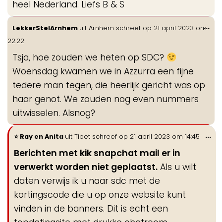
heel Nederland. Liefs B & S
Wis
...
LekkerStelArnhem
uit
Arnhem
schreef op
21 april 2023
om
de
22:22
me
Tsja, hoe zouden we heten op SDC?
Woensdag kwamen we in Azzurra een fijne
tedere man tegen, die heerlijk gericht was op
haar genot. We zouden nog even nummers
uitwisselen. Alsnog?
Wi
...
Ray en Anita
uit
Tibet
schreef op
21 april 2023
om
14:45
de
Berichten met kik snapchat mail er in
me
verwerkt worden niet geplaatst.
Als u wilt
daten verwijs ik u naar sdc met de
kortingscode die u op onze website kunt
vinden in de banners. Dit is echt een