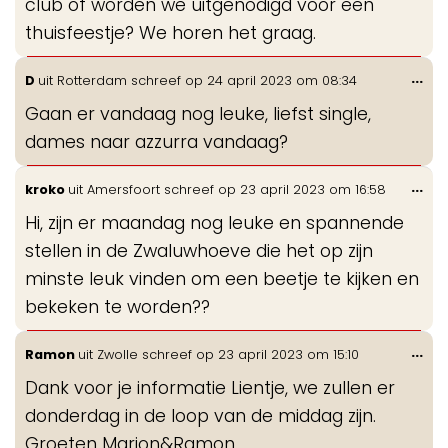
club of worden we uitgenodigd voor een
thuisfeestje? We horen het graag.
Wis
...
D
uit
Rotterdam
schreef op
24 april 2023
om
08:34
de
Gaan er vandaag nog leuke, liefst single,
me
dames naar azzurra vandaag?
Wis
...
kroko
uit
Amersfoort
schreef op
23 april 2023
om
16:58
de
Hi, zijn er maandag nog leuke en spannende
me
stellen in de Zwaluwhoeve die het op zijn
minste leuk vinden om een beetje te kijken en
bekeken te worden??
Wis
...
Ramon
uit
Zwolle
schreef op
23 april 2023
om
15:10
de
Dank voor je informatie Lientje, we zullen er
me
donderdag in de loop van de middag zijn.
Groeten Marjon&Ramon