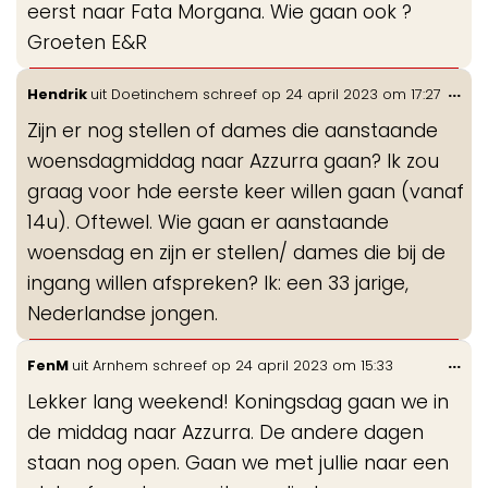
eerst naar Fata Morgana. Wie gaan ook ?
Groeten E&R
Wis
...
Hendrik
uit
Doetinchem
schreef op
24 april 2023
om
17:27
de
Zijn er nog stellen of dames die aanstaande
me
woensdagmiddag naar Azzurra gaan? Ik zou
graag voor hde eerste keer willen gaan (vanaf
14u). Oftewel. Wie gaan er aanstaande
woensdag en zijn er stellen/ dames die bij de
ingang willen afspreken? Ik: een 33 jarige,
Nederlandse jongen.
Wis
...
FenM
uit
Arnhem
schreef op
24 april 2023
om
15:33
de
Lekker lang weekend! Koningsdag gaan we in
me
de middag naar Azzurra. De andere dagen
staan nog open. Gaan we met jullie naar een