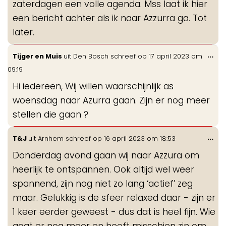
zaterdagen een volle agenda. Mss laat ik hier
een bericht achter als ik naar Azzurra ga. Tot
later.
Wis
...
Tijger en Muis
uit
Den Bosch
schreef op
17 april 2023
om
de
09:19
me
Hi iedereen, Wij willen waarschijnlijk as
woensdag naar Azurra gaan. Zijn er nog meer
stellen die gaan ?
Wis
...
T&J
uit
Arnhem
schreef op
16 april 2023
om
18:53
de
Donderdag avond gaan wij naar Azzura om
me
heerlijk te ontspannen. Ook altijd wel weer
spannend, zijn nog niet zo lang ‘actief’ zeg
maar. Gelukkig is de sfeer relaxed daar - zijn er
1 keer eerder geweest - dus dat is heel fijn. Wie