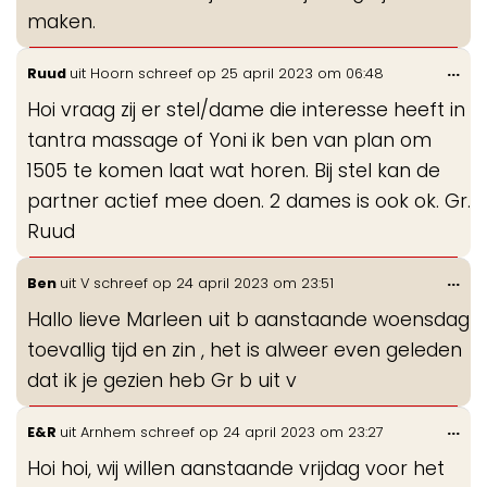
maken.
Wis
...
Ruud
uit
Hoorn
schreef op
25 april 2023
om
06:48
de
Hoi vraag zij er stel/dame die interesse heeft in
me
tantra massage of Yoni ik ben van plan om
1505 te komen laat wat horen. Bij stel kan de
partner actief mee doen. 2 dames is ook ok. Gr.
Ruud
Wis
...
Ben
uit
V
schreef op
24 april 2023
om
23:51
de
Hallo lieve Marleen uit b aanstaande woensdag
me
toevallig tijd en zin , het is alweer even geleden
dat ik je gezien heb Gr b uit v
Wis
...
E&R
uit
Arnhem
schreef op
24 april 2023
om
23:27
de
Hoi hoi, wij willen aanstaande vrijdag voor het
me