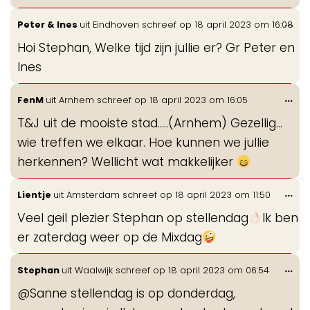
Wis
...
Peter & Ines
uit
Eindhoven
schreef op
18 april 2023
om
16:08
de
Hoi Stephan, Welke tijd zijn jullie er? Gr Peter en
me
Ines
Wis
...
FenM
uit
Arnhem
schreef op
18 april 2023
om
16:05
de
T&J uit de mooiste stad.....(Arnhem) Gezellig...
me
wie treffen we elkaar. Hoe kunnen we jullie
herkennen? Wellicht wat makkelijker
Wis
...
Lientje
uit
Amsterdam
schreef op
18 april 2023
om
11:50
de
Veel geil plezier Stephan op stellendag
Ik ben
me
er zaterdag weer op de Mixdag
Wis
...
Stephan
uit
Waalwijk
schreef op
18 april 2023
om
06:54
de
@Sanne stellendag is op donderdag,
me