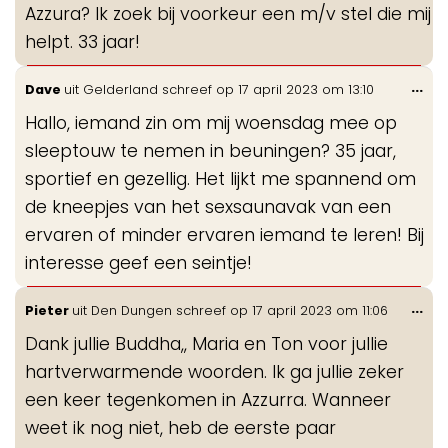
Azzura? Ik zoek bij voorkeur een m/v stel die mij
helpt. 33 jaar!
Wis
...
Dave
uit
Gelderland
schreef op
17 april 2023
om
13:10
de
Hallo, iemand zin om mij woensdag mee op
me
sleeptouw te nemen in beuningen? 35 jaar,
sportief en gezellig. Het lijkt me spannend om
de kneepjes van het sexsaunavak van een
ervaren of minder ervaren iemand te leren! Bij
interesse geef een seintje!
Wis
...
Pieter
uit
Den Dungen
schreef op
17 april 2023
om
11:06
de
Dank jullie Buddha,, Maria en Ton voor jullie
me
hartverwarmende woorden. Ik ga jullie zeker
een keer tegenkomen in Azzurra. Wanneer
weet ik nog niet, heb de eerste paar