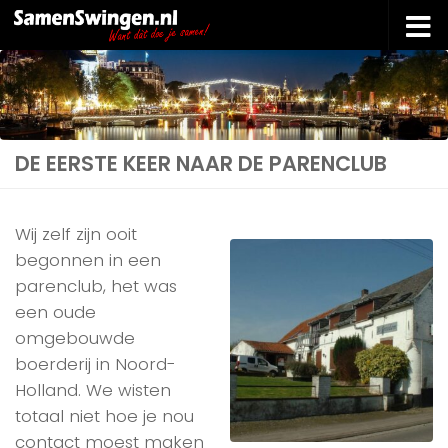
Doorgaan naar inhoud
DE EERSTE KEER NAAR DE PARENCLUB
Wij zelf zijn ooit
begonnen in een
parenclub, het was
een oude
omgebouwde
boerderij in Noord-
Holland. We wisten
totaal niet hoe je nou
contact moest maken