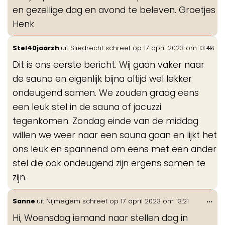
en gezellige dag en avond te beleven. Groetjes
Henk
Wis
...
Stel40jaarzh
uit
Sliedrecht
schreef op
17 april 2023
om
13:48
de
Dit is ons eerste bericht. Wij gaan vaker naar
me
de sauna en eigenlijk bijna altijd wel lekker
ondeugend samen. We zouden graag eens
een leuk stel in de sauna of jacuzzi
tegenkomen. Zondag einde van de middag
willen we weer naar een sauna gaan en lijkt het
ons leuk en spannend om eens met een ander
stel die ook ondeugend zijn ergens samen te
zijn.
Wis
...
Sanne
uit
Nijmegem
schreef op
17 april 2023
om
13:21
de
Hi, Woensdag iemand naar stellen dag in
me