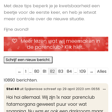
Met deze tips beperk je je kwetsbaarheid een
beetje voor de eerste keer, en heb je ietwat
meer controle over de nieuwe situatie.
Fijne avond!
Meer lezen wat wij meemaken in
de parenclub? Klik hier…
Navigatie
←
1
...
80
81
82
83
84
...
109
→
Alles
door
10890 berichten.
de
Wis
...
Stel 40
uit
Spijkenisse
schreef op
29 april 2023
om
06:56
gastenboek-
de
lijst
Hoi hoi allemaal. Wij zijn 1x naar parenclub
me
fatamorgana geweest puur voor wat
spanning. Nu was er ook een darkroom maar