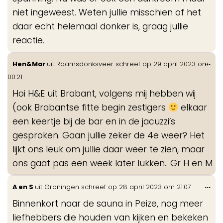
niet ingeweest. Weten jullie misschien of het
daar echt helemaal donker is, graag jullie
reactie.
Wis
...
Hen&Mar
uit
Raamsdonksveer
schreef op
29 april 2023
om
de
00:21
me
Hoi H&E uit Brabant, volgens mij hebben wij
(ook Brabantse fitte begin zestigers
elkaar
een keertje bij de bar en in de jacuzzi’s
gesproken. Gaan jullie zeker de 4e weer? Het
lijkt ons leuk om jullie daar weer te zien, maar
ons gaat pas een week later lukken.. Gr H en M
Wis
...
A en S
uit
Groningen
schreef op
28 april 2023
om
21:07
de
Binnenkort naar de sauna in Peize, nog meer
me
liefhebbers die houden van kijken en bekeken