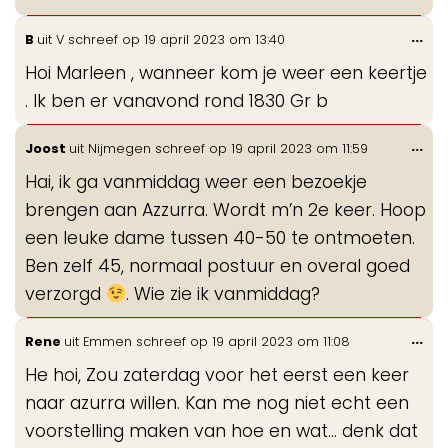
Wis
...
B
uit
V
schreef op
19 april 2023
om
13:40
de
Hoi Marleen , wanneer kom je weer een keertje
me
. Ik ben er vanavond rond 1830 Gr b
Wis
...
Joost
uit
Nijmegen
schreef op
19 april 2023
om
11:59
de
Hai, ik ga vanmiddag weer een bezoekje
me
brengen aan Azzurra. Wordt m’n 2e keer. Hoop
een leuke dame tussen 40-50 te ontmoeten.
Ben zelf 45, normaal postuur en overal goed
verzorgd
. Wie zie ik vanmiddag?
Wis
...
Rene
uit
Emmen
schreef op
19 april 2023
om
11:08
de
He hoi, Zou zaterdag voor het eerst een keer
me
naar azurra willen. Kan me nog niet echt een
voorstelling maken van hoe en wat... denk dat