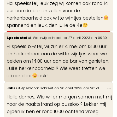
Hoi speelsstel, leuk zeg wij komen ook rond 14
me
uur aan de bar en zullen voor de
herkenbaarheid ook witte wijntjes bestellen
spannend en leuk, zien jullie de 4e
Wis
...
Speels stel
uit
Waalwijk
schreef op
27 april 2023
om
09:39
de
Hi speels bi-stel, wij zijn er 4 mei om 13.30 uur
me
en herkenbaar aan de witte wijntjes waar we
beiden om 14.00 uur aan de bar van genieten.
Jullie herkenbaarheid ? Wie weet treffen we
elkaar daar
leuk!
Wis
...
Jahs
uit
Apeldoorn
schreef op
26 april 2023
om
20:53
de
Hallo dames, Wie wil er morgen samen met mij
me
naar de naaktstrand op bussloo ? Lekker mij
pijpen ik ben er rond 10:00 ochtend vroeg