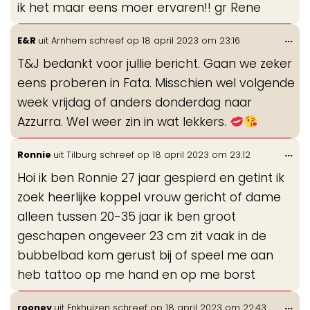
ik het maar eens moer ervaren!! gr Rene
Wis
...
E&R
uit
Arnhem
schreef op
18 april 2023
om
23:16
de
T&J bedankt voor jullie bericht. Gaan we zeker
me
eens proberen in Fata. Misschien wel volgende
week vrijdag of anders donderdag naar
Azzurra. Wel weer zin in wat lekkers.
Wis
...
Ronnie
uit
Tilburg
schreef op
18 april 2023
om
23:12
de
Hoi ik ben Ronnie 27 jaar gespierd en getint ik
me
zoek heerlijke koppel vrouw gericht of dame
alleen tussen 20-35 jaar ik ben groot
geschapen ongeveer 23 cm zit vaak in de
bubbelbad kom gerust bij of speel me aan
heb tattoo op me hand en op me borst
Wis
...
rooney
uit
Enkhuizen
schreef op
18 april 2023
om
22:43