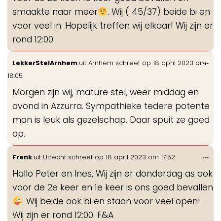
smaakte naar meer
. Wij ( 45/37) beide bi en
voor veel in. Hopelijk treffen wij elkaar! Wij zijn er
rond 12:00
Wis
...
LekkerStelArnhem
uit
Arnhem
schreef op
18 april 2023
om
de
18:05
me
Morgen zijn wij, mature stel, weer middag en
avond in Azzurra. Sympathieke tedere potente
man is leuk als gezelschap. Daar spuit ze goed
op.
Wis
...
Frenk
uit
Utrecht
schreef op
18 april 2023
om
17:52
de
Hallo Peter en Ines, Wij zijn er donderdag as ook
me
voor de 2e keer en 1e keer is ons goed bevallen
. Wij beide ook bi en staan voor veel open!
Wij zijn er rond 12:00. F&A