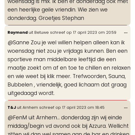
woensdag is mix. Ik ben er donderdag ook met
een heerlijke geile vriendin. Wie zien we
donderdag. Groetjes Stephan
Wis
...
Raymond
uit
Betuwe
schreef op
17 april 2023
om
20:59
de
@Sanne Zou je wel willen helpen alleen kan ik
me
woensdag niet zou je vrijdags kunnen. Ben een
sportieve man middelbare leeftijd die een
maatje zoekt om af en toe te chillen en relaxen
en wie weet bij klik meer. Trefwoorden, Sauna,
Bubbelen , vriendelijk, goed lichaam dat graag
uitgedaagd wordt.
Wis
...
T&J
uit
Arnhem
schreef op
17 april 2023
om
18:45
de
@FenM uit Arnhem… donderdag zijn wij einde
me
middag/begin vd avond ook bij Azzura. Wellicht
zitten wij dan wel samen aan de bar en drinken