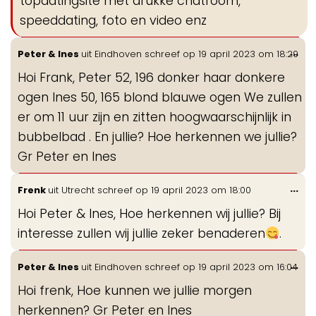
topdatingsite met drukke chatroom,
speeddating, foto en video enz
Wis
...
Peter & Ines
uit
Eindhoven
schreef op
19 april 2023
om
18:29
de
Hoi Frank, Peter 52, 196 donker haar donkere
me
ogen Ines 50, 165 blond blauwe ogen We zullen
er om 11 uur zijn en zitten hoogwaarschijnlijk in
bubbelbad . En jullie? Hoe herkennen we jullie?
Gr Peter en Ines
Wis
...
Frenk
uit
Utrecht
schreef op
19 april 2023
om
18:00
de
Hoi Peter & Ines, Hoe herkennen wij jullie? Bij
me
interesse zullen wij jullie zeker benaderen
.
Wis
...
Peter & Ines
uit
Eindhoven
schreef op
19 april 2023
om
16:04
de
Hoi frenk, Hoe kunnen we jullie morgen
me
herkennen? Gr Peter en Ines