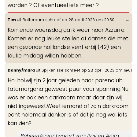
worden ? Of eventueel iets meer ?
Wis
...
Tim
uit
Rotterdam
schreef op
28 april 2023
om
20:50
de
Komende woensdag ga ik weer naar Azzurra.
me
Komen er nog leuke stellen of dames die met
een gezonde holllandse vent erbij (42) een
leuke middag willen hebben.
Wis
...
Danny/mara
uit
Spijkenisse
schreef op
28 april 2023
om
18:01
de
Hoi hoi.wij zijn 2 jaar geleden naar parenclub
me
fatamorgana geweest puur voor spanning.Nu
was er ook een darkroom maar daar zijn wij
niet ingeweest.Weet iemand of zo'n darkroom
echt helemaal donker is of dat je nog wel iets
kan zien?
Beheerdersantwoord van: Ray en Anita