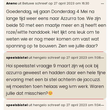
Wis
...
Anenc
uit
Betuwe
schreef op
27 april 2023
om
16:30
de
Goedendag, wij gaan Donderdag 4 Mei na
me
lange tijd weer eens naar Azzurra toe. We zijn
beide 50 met een maatje meer en zij heeft een
roze/witte handdoek. Het lijkt ons leuk om te
weten wie er nog meer komen om vast wat
spanning op te bouwen. Zien we jullie daar?
Wis
...
speelsbistel
uit
hengelo
schreef op
27 april 2023
om
11:08
de
Hoi speelsstel vraagje 9 maart zijn wij ook bij
me
azzurra geweest en hadden daar een hele fijne
ervaring met een bi stel achterin de jaccuzzi.
wij moesten toen helaas weg ivm werk. Waren
jullie dat misschien?
Wis
...
speelsbistel
uit
hengelo
schreef op
27 april 2023
om
11:04
de