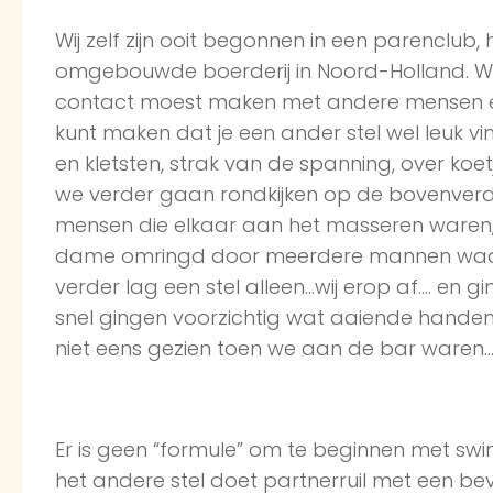
Wij zelf zijn ooit begonnen in een parenclub
omgebouwde boerderij in Noord-Holland. We 
contact moest maken met andere mensen en v
kunt maken dat je een ander stel wel leuk v
en kletsten, strak van de spanning, over koetje
we verder gaan rondkijken op de bovenver
mensen die elkaar aan het masseren waren,
dame omringd door meerdere mannen waar 
verder lag een stel alleen…wij erop af…. en gi
snel gingen voorzichtig wat aaiende handen
niet eens gezien toen we aan de bar waren
Er is geen “formule” om te beginnen met swi
het andere stel doet partnerruil met een bev