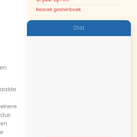
Bezoek gastenboek
Chat
en.
paalde
leinere
 dus
ten
je