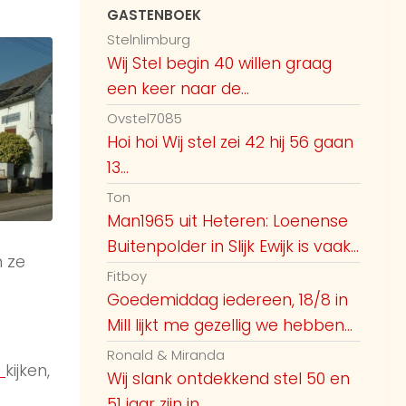
GASTENBOEK
Stelnlimburg
Wij Stel begin 40 willen graag
een keer naar de...
Ovstel7085
Hoi hoi Wij stel zei 42 hij 56 gaan
13...
Ton
Man1965 uit Heteren: Loenense
Buitenpolder in Slijk Ewijk is vaak...
 ze
Fitboy
Goedemiddag iedereen, 18/8 in
Mill lijkt me gezellig we hebben...
Ronald & Miranda
e
kijken,
Wij slank ontdekkend stel 50 en
51 jaar zijn in...