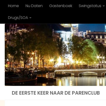
Home
Nu Daten
Gastenboek
Swingstatus
Doorgaan naar inhoud
Drugs/SOA
DE EERSTE KEER NAAR DE PARENCLUB