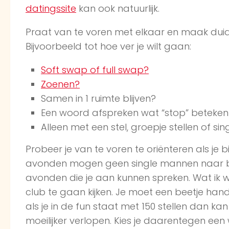
datingssite
kan ook natuurlijk.
Praat van te voren met elkaar en maak duide
Bijvoorbeeld tot hoe ver je wilt gaan:
Soft swap of full swap?
Zoenen?
Samen in 1 ruimte blijven?
Een woord afspreken wat “stop” betekent 
Alleen met een stel, groepje stellen of s
Probeer je van te voren te oriënteren als j
avonden mogen geen single mannen naar bi
avonden die je aan kunnen spreken. Wat ik we
club te gaan kijken. Je moet een beetje hand
als je in de fun staat met 150 stellen dan 
moeilijker verlopen. Kies je daarentegen een 