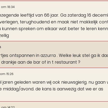
om
18:34
ezegende leeftijd van 66 jaar. Ga zaterdag 16 dece
 verlegen, terughoudend en maak niet makkelijk cont
u kunnen spreken om elkaar wat beter te leren kenn
ellig
4
es ontspannen in azzurra . Welke leuk stel ga ik da
drankje aan de bar of in t restaurant ?
om
15:26
tal jaren geleden waren wij ook nieuwsgierig. nu gaan
ke middag/avond. de kans is aanwezig dat we er as
3
om
14:22