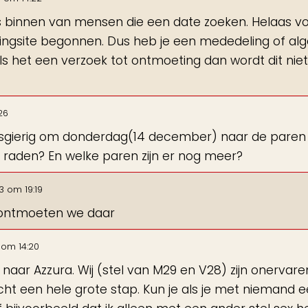
jes binnen van mensen die een date zoeken. Helaas v
atingsite begonnen. Dus heb je een mededeling of a
Is het een verzoek tot ontmoeting dan wordt dit niet
26
ieuwsgierig om donderdag(14 december) naar de paren
e raden? En welke paren zijn er nog meer?
3
om
19:19
 ontmoeten we daar
om
14:20
r naar Azzura. Wij (stel van M29 en V28) zijn onervare
echt een hele grote stap. Kun je als je met niemand ee