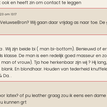
omt ook en heeft zin om contact te leggen
23
om
13:17
 VeluwseBron? Wij gaan daar vrijdag as naar toe. De 
 . Wij zijn beide bi ( man bi-bottom). Benieuwd of er
jds klasse. De man is een redelijk goed masseur en z
n of vrouw). Tja hoe herkenbaar zijn wij ? Hij lang,
en, blank. En blondhaar. Houden van tederheid knuffel
 Da. .
oor latex? of pu leather graag zou ik eens een dame 
ou kunnen grt