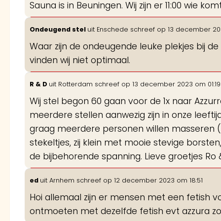
Sauna is in Beuningen. Wij zijn er 11:00 wie k
Ondeugend stel
uit
Enschede
schreef op
13 december 20
Waar zijn de ondeugende leuke plekjes bij de
vinden wij niet optimaal.
R & D
uit
Rotterdam
schreef op
13 december 2023
om
01:19
Wij stel begon 60 gaan voor de 1x naar Azzurra
meerdere stellen aanwezig zijn in onze leefti
graag meerdere personen willen masseren ( ma
stekeltjes, zij klein met mooie stevige borst
de bijbehorende spanning. Lieve groetjes Ro &
ed
uit
Arnhem
schreef op
12 december 2023
om
18:51
Hoi allemaal zijn er mensen met een fetish v
ontmoeten met dezelfde fetish evt azzura z