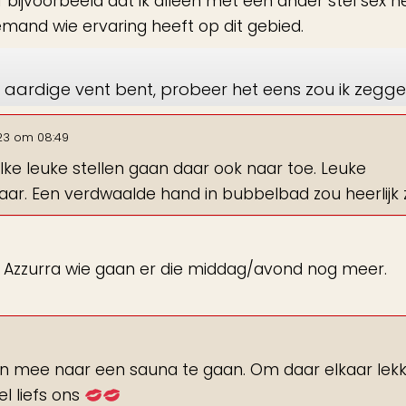
of bijvoorbeeld dat ik alleen met een ander stel sex 
iemand wie ervaring heeft op dit gebied.
 aardige vent bent, probeer het eens zou ik zegge
23
om
08:49
lke leuke stellen gaan daar ook naar toe. Leuke
ar. Een verdwaalde hand in bubbelbad zou heerlijk zi
r Azzurra wie gaan er die middag/avond nog meer.
8
men mee naar een sauna te gaan. Om daar elkaar lek
el liefs ons