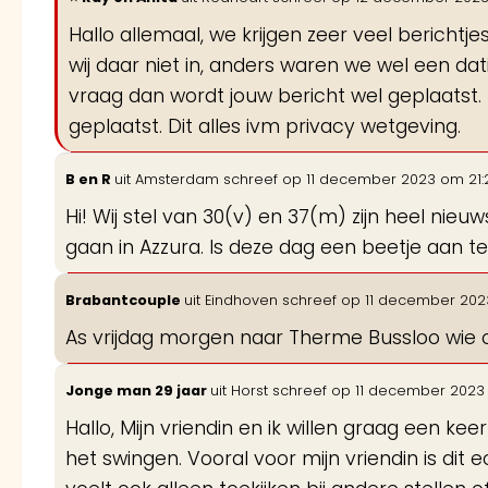
Hallo allemaal, we krijgen zeer veel bericht
wij daar niet in, anders waren we wel een d
vraag dan wordt jouw bericht wel geplaatst. 
geplaatst. Dit alles ivm privacy wetgeving.
B en R
uit
Amsterdam
schreef op
11 december 2023
om
21:
Hi! Wij stel van 30(v) en 37(m) zijn heel n
gaan in Azzura. Is deze dag een beetje aan t
Brabantcouple
uit
Eindhoven
schreef op
11 december 202
As vrijdag morgen naar Therme Bussloo wie
Jonge man 29 jaar
uit
Horst
schreef op
11 december 2023
Hallo, Mijn vriendin en ik willen graag een kee
het swingen. Vooral voor mijn vriendin is dit 