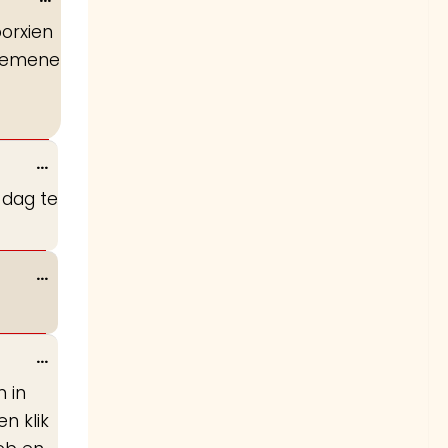
deze
oorxien
metabox.
lgemene
Wissel
...
deze
 dag te
metabox.
Wissel
...
deze
metabox.
Wissel
...
deze
n in
metabox.
n klik