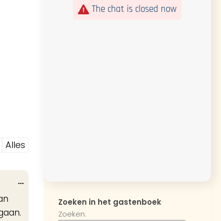
The chat is closed now
Alles
Wissel
...
deze
an
Zoeken in het gastenboek
metabox.
gaan.
Zoeken: