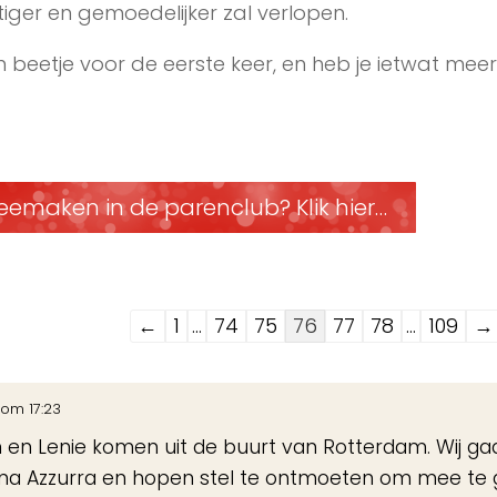
ger en gemoedelijker zal verlopen.
 beetje voor de eerste keer, en heb je ietwat meer
eemaken in de parenclub? Klik hier…
Navigatie
←
1
...
74
75
76
77
78
...
109
→
door
de
om
17:23
gastenboek-
n en Lenie komen uit de buurt van Rotterdam. Wij ga
lijst
a Azzurra en hopen stel te ontmoeten om mee te 