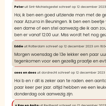
Peter
uit
Sint-Michielsgestel
schreef op
12 december 2023
Hoi, ik ben een goed uitziende man met de g
naar Azzurra in Beuningen. Ik ben een beetje
een dame of een stel aanwezig die ik aan zo
ben er vanaf 12.00 uur. Mss wordt het nog gez
Eddie
uit
Rotterdam
schreef op
12 december 2023
om
16:0
Morgen woensdag de 13e lekker een paar uurtj
tegenkomen voor een gezellig praatje en evt 
cees en dees
uit
dordrecht
schreef op
12 december 2023
Hoi b en r dit is zeker aan te raden. een aan
paar keer per jaar. altijd hebben we een leu
donderdag ook aanwezig zijn.
Ray en Anita
uit
Redheart
schreef op
12 december 202