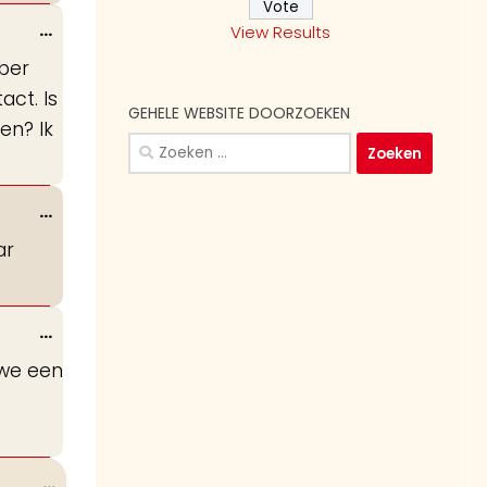
Wissel
...
View Results
deze
mber
metabox.
act. Is
GEHELE WEBSITE DOORZOEKEN
en? Ik
Zoeken
naar:
Wissel
...
deze
ar
metabox.
Wissel
...
deze
 we een
metabox.
Wissel
...