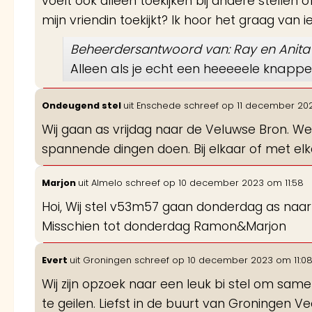
voelt ook alleen toekijken bij andere stellen 
mijn vriendin toekijkt? Ik hoor het graag van 
Beheerdersantwoord van: Ray en Anita
Alleen als je echt een heeeeele knappe
Ondeugend stel
uit
Enschede
schreef op
11 december 20
Wij gaan as vrijdag naar de Veluwse Bron. We
spannende dingen doen. Bij elkaar of met elka
Marjon
uit
Almelo
schreef op
10 december 2023
om
11:58
Hoi, Wij stel v53m57 gaan donderdag as naa
Misschien tot donderdag Ramon&Marjon
Evert
uit
Groningen
schreef op
10 december 2023
om
11:0
Wij zijn opzoek naar een leuk bi stel om sa
te geilen. Liefst in de buurt van Groningen Ve