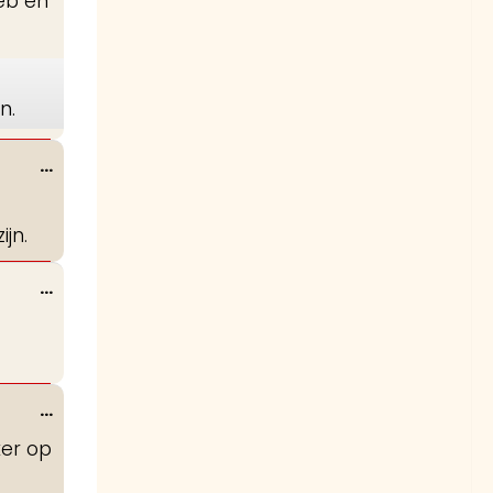
heb en
n.
Wissel
...
deze
metabox.
jn.
Wissel
...
deze
metabox.
Wissel
...
deze
ker op
metabox.