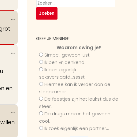
Wissel
...
deze
grot
metabox.
GEEF JE MENING!
Waarom swing je?
Wissel
...
Simpel, gewoon lust.
deze
Ik ben vrijdenkend.
metabox.
Ik ben eigenlijk
ou
seksverslaafd...sssst.
Hiermee kan ik verder dan de
en en
slaapkamer.
De feestjes zijn het leukst dus de
sfeer..
Wissel
...
De drugs maken het gewoon
deze
cool.
willen
metabox.
Ik zoek eigenlijk een partner...