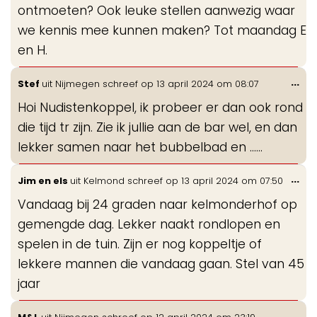
ontmoeten? Ook leuke stellen aanwezig waar
we kennis mee kunnen maken? Tot maandag E
en H.
Wis
...
Stef
uit
Nijmegen
schreef op
13 april 2024
om
08:07
de
Hoi Nudistenkoppel, ik probeer er dan ook rond
me
die tijd tr zijn. Zie ik jullie aan de bar wel, en dan
lekker samen naar het bubbelbad en ......
Wis
...
Jim en els
uit
Kelmond
schreef op
13 april 2024
om
07:50
de
Vandaag bij 24 graden naar kelmonderhof op
me
gemengde dag. Lekker naakt rondlopen en
spelen in de tuin. Zijn er nog koppeltje of
lekkere mannen die vandaag gaan. Stel van 45
jaar
Wis
...