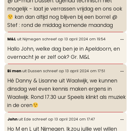
@ bi-man Dussen: agenda technisch niet
mogelijk - laat je verrassen vrijdag en ons ook
kan dan altijd nog blijven bij een borrel @
Stef : rond de middag komende maandag
Wis
...
M&L
uit
Nijmegen
schreef op
13 april 2024
om
19:54
de
Hallo John, welke dag ben je in Apeldoorn, en
me
overnacht je er zelf ook? Gr. M&L
Wis
...
Bi man
uit
Dussen
schreef op
13 april 2024
om
17:51
de
Hé Danny & Lisanne uit Waalwijk, we kunnen
me
dinsdag wel even kennis maken ergens in
Waalwijk. Rond 17.30 uur Speels klinkt als muziek
in de oren
Wis
...
John
uit
Ede
schreef op
13 april 2024
om
17:47
de
Ho M en L uit Nijmegen. Ik.zou jullie wel willen
me