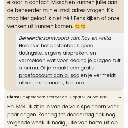
elkaar in contact. Misschien kunnen jullie aan
de beheerder mijn e-mail adres vragen. Kik
mag hier geloof ik niet hè!! Eens kijken of onze
wensen uit kunnen komen.
Beheerdersantwoord van: Ray en Anita
Helaas is het gastenboek geen
datingsite...ergens afspreken, en
vermelden wat voor kleding je dragen zult
is prima. Of je maakt een
gratis
proefaccount aan bij sdc
en je vermeldt
alhier je sdc naam, kan ook.
Wis
...
Pierre
uit
Apeldoorn
schreef op
17 april 2024
om
16:18
de
Hoi M&L. Ik zit in in van de valk Apeldoorn voor
me
paar dagen. Zondag tm donderdag ook nog
volgende week. Ik nodig jullie van harte uit op