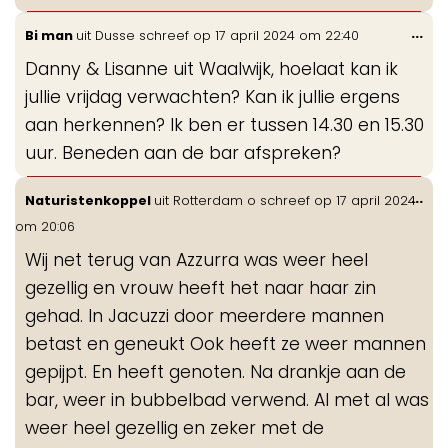
Wis
...
Bi man
uit
Dusse
schreef op
17 april 2024
om
22:40
de
Danny & Lisanne uit Waalwijk, hoelaat kan ik
me
jullie vrijdag verwachten? Kan ik jullie ergens
aan herkennen? Ik ben er tussen 14.30 en 15.30
uur. Beneden aan de bar afspreken?
Wis
...
Naturistenkoppel
uit
Rotterdam o
schreef op
17 april 2024
de
om
20:06
me
Wij net terug van Azzurra was weer heel
gezellig en vrouw heeft het naar haar zin
gehad. In Jacuzzi door meerdere mannen
betast en geneukt Ook heeft ze weer mannen
gepijpt. En heeft genoten. Na drankje aan de
bar, weer in bubbelbad verwend. Al met al was
weer heel gezellig en zeker met de