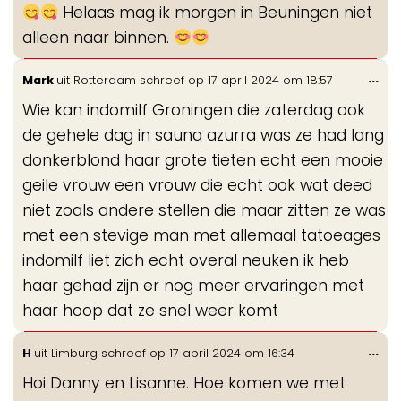
Helaas mag ik morgen in Beuningen niet
alleen naar binnen.
Wis
...
Mark
uit
Rotterdam
schreef op
17 april 2024
om
18:57
de
Wie kan indomilf Groningen die zaterdag ook
me
de gehele dag in sauna azurra was ze had lang
donkerblond haar grote tieten echt een mooie
geile vrouw een vrouw die echt ook wat deed
niet zoals andere stellen die maar zitten ze was
met een stevige man met allemaal tatoeages
indomilf liet zich echt overal neuken ik heb
haar gehad zijn er nog meer ervaringen met
haar hoop dat ze snel weer komt
Wis
...
H
uit
Limburg
schreef op
17 april 2024
om
16:34
de
Hoi Danny en Lisanne. Hoe komen we met
me