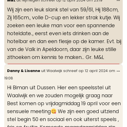
M&L
uit
Nijmegen
schreef op
12 april 2024
om
23:19
de
Wij zijn een leuk slank stel van 59/61, Hij 188cm,
me
Zij 165cm., volle D-cup en lekker strak kutje. Wij
zoeken een leuke man voor een spannende
hoteldate.., eerst even iets drinken aan de
hotelbar en dan een flesje op de kamer. Evt. bij
van de Valk in Apeldoorn, daar zijn leuke stille
zithoeken om kennis te maken... Gr. M&L
Wis
...
Danny & Lisanne
uit
Waalwijk
schreef op
12 april 2024
om
de
19:08
me
Hi Biman uit Dussen. Hier een speelsstel uit
Waalwijk en we zouden mogelijk graag naar
Best komen op vrijdagmiddag 19 april voor een
sensuele meeting
We zijn een goed uitziend
stel begin 50 en sociaal en ook uiterst speels ,