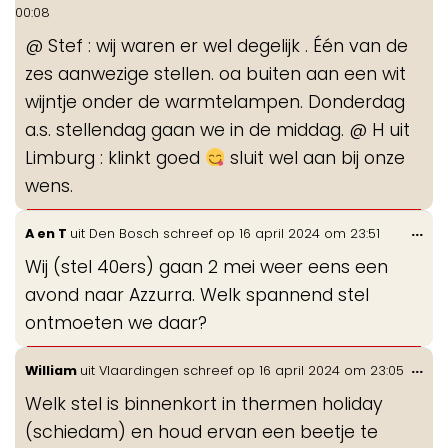
de
00:08
me
@ Stef : wij waren er wel degelijk . Één van de
zes aanwezige stellen. oa buiten aan een wit
wijntje onder de warmtelampen. Donderdag
a.s. stellendag gaan we in de middag. @ H uit
Limburg : klinkt goed
sluit wel aan bij onze
wens.
Wis
...
A en T
uit
Den Bosch
schreef op
16 april 2024
om
23:51
de
Wij (stel 40ers) gaan 2 mei weer eens een
me
avond naar Azzurra. Welk spannend stel
ontmoeten we daar?
Wis
...
William
uit
Vlaardingen
schreef op
16 april 2024
om
23:05
de
Welk stel is binnenkort in thermen holiday
me
(schiedam) en houd ervan een beetje te