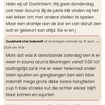
Hallo wij uit Doetinhem. Wij gaan donderdag
ook naar Azzurra. Bij de juiste klik vinden wij het
wel lekker om met andere stellen te spelen.
Maar een drankje aan de bar en van daruit zien
wat er gebeurt kan altijd. Xxx w en j
Wis
...
Cuckhold stel indomilf
uit
Groningen
schreef op
15 april
de
2024
om
14:19
me
Mark dat was ik aanstaande zaterdag ben ik er
weer in sauna azurra Beuningen vanaf 11.00 tot
sluitingstijd zal ik me er weer helemaal onder
laten spuiten en gangbangen ben een bbw
indomilf mega grote dikke zware hangtieten
cup h Kale strakke kut die achter elkaar blijft
klaar komen en squrten