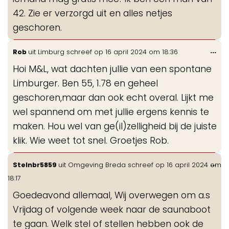
42. Zie er verzorgd uit en alles netjes
geschoren.
Wis
...
Rob
uit
Limburg
schreef op
16 april 2024
om
18:36
de
Hoi M&L, wat dachten jullie van een spontane
me
Limburger. Ben 55, 1.78 en geheel
geschoren,maar dan ook echt overal. Lijkt me
wel spannend om met jullie ergens kennis te
maken. Hou wel van ge(il)zelligheid bij de juiste
klik. Wie weet tot snel. Groetjes Rob.
Wis
...
Stelnbr5859
uit
Omgeving Breda
schreef op
16 april 2024
om
de
18:17
me
Goedeavond allemaal, Wij overwegen om a.s
Vrijdag of volgende week naar de saunaboot
te gaan. Welk stel of stellen hebben ook de