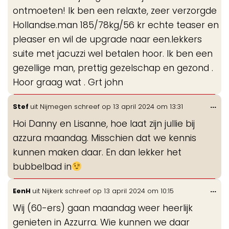
ontmoeten! Ik ben een relaxte, zeer verzorgde
Hollandse.man 185/78kg/56 kr echte teaser en
pleaser en wil de upgrade naar een.lekkers
suite met jacuzzi wel betalen hoor. Ik ben een
gezellige man, prettig gezelschap en gezond .
Hoor graag wat . Grt john
Wis
...
Stef
uit
Nijmegen
schreef op
13 april 2024
om
13:31
de
Hoi Danny en Lisanne, hoe laat zijn jullie bij
me
azzura maandag. Misschien dat we kennis
kunnen maken daar. En dan lekker het
bubbelbad in
Wis
...
EenH
uit
Nijkerk
schreef op
13 april 2024
om
10:15
de
Wij (60-ers) gaan maandag weer heerlijk
me
genieten in Azzurra. Wie kunnen we daar