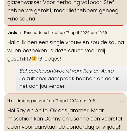
glazenwasser Voor herhaling vatbaar. Stef
hebbe we gemist, maar liefhebbers genoeg
Fijne sauna
Wis
...
Jade
uit
Enschede
schreef op
17 april 2024
om
19:59
de
Hallo, Ik ben een single vrouw en zou de sauna
me
willen bezoeken. Is deze sauna voor mij
geschikt?
Groetjes!
Beheerdersantwoord van: Ray en Anita
Je zult snel aanspraak hebben en dan is
het aan jou verder
Wis
...
H
uit
Limburg
schreef op
17 april 2024
om
19:18
de
Hoi Ray en Anita. Ok das jammer. Maar
me
misschien kan Danny en Lisanne een voorstel
doen voor aanstaande donderdag of vrijdag!!