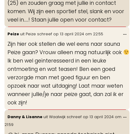
(25) en zouden graag met jullie in contact
komen. Wij zijn een sportief stel, slank en voor
veel in…..! Staan jullie open voor contact?
Wis
...
Peize
uit
Peize
schreef op
13 april 2024
om
22:55
de
Zijn hier ook stellen die wel eens naar sauna
me
Peize gaan? Vrouw alleen mag natuurlijk ook
Ik ben wel geïnteresseerd in een leuke
ontmoeting en wat teasen! Ben een goed
verzorgde man met goed figuur en ben
opzoek naar wat uitdaging! Laat maar weten
wanneer jullie/je naar peize gaat, dan zal ik er
ook zijn!
Wis
...
Danny & Lisanne
uit
Waalwijk
schreef op
13 april 2024
om
de
21:59
me