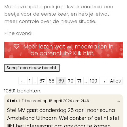
Met deze tips beperk je je kwetsbaarheid een
beetje voor de eerste keer, en heb je ietwat
meer controle over de nieuwe situatie.
Fijne avond!
Meer lezen wat wij meemaken in
de parenclub? Klik hier…
Navigatie
←
1
...
67
68
69
70
71
...
109
→
Alles
door
10891 berichten.
de
Wis
...
Stel
uit
ZH
schreef op
18 april 2024
om
21:46
gastenboek-
de
lijst
Stel MV gaat donderdag 25 april naar sauna
me
Amstelland Uithoorn. Wel donker of getint stel
lijkt het interessant om ons daar te komen