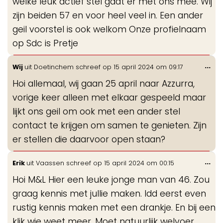
welke leuk actief stel gaat er met ons mee. Wij
zijn beiden 57 en voor heel veel in. Een ander
geil voorstel is ook welkom Onze profielnaam
op Sdc is Pretje
Wis
...
Wij
uit
Doetinchem
schreef op
15 april 2024
om
09:17
de
Hoi allemaal, wij gaan 25 april naar Azzurra,
me
vorige keer alleen met elkaar gespeeld maar
lijkt ons geil om ook met een ander stel
contact te krijgen om samen te genieten. Zijn
er stellen die daarvoor open staan?
Wis
...
Erik
uit
Vaassen
schreef op
15 april 2024
om
00:15
de
Hoi M&L Hier een leuke jonge man van 46. Zou
me
graag kennis met jullie maken. Idd eerst even
rustig kennis maken met een drankje. En bij een
klik wie weet meer. Moet natuurlijk welvoer