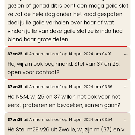
gezien of gehad dit is echt een mega geile slet
ze zat de hele dag onder het zaad gespoten
deel jullie geile verhalen over haar of wat
vinden jullie van deze geile slet ze is indo had
blond haar grote tieten
Wis
...
37en25
uit
Arnhem
schreef op
14 april 2024
om
04:01
de
He, wij zijn ook beginnend. Stel van 37 en 25,
me
open voor contact?
Wis
...
37en25
uit
Arnhem
schreef op
14 april 2024
om
03:56
de
Hé N&M, wij 25 en 37 willen het ook voor het
me
eerst proberen en bezoeken, samen gaan?
Wis
...
37en25
uit
Arnhem
schreef op
14 april 2024
om
03:54
de
Hé Stel m29 v26 uit Zwolle, wij zijn m (37) en v
me