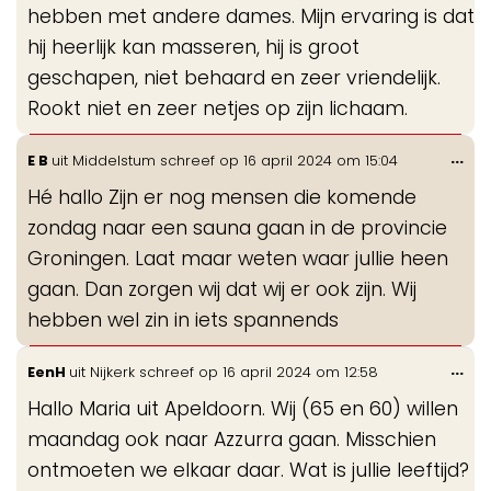
hebben met andere dames. Mijn ervaring is dat
hij heerlijk kan masseren, hij is groot
geschapen, niet behaard en zeer vriendelijk.
Rookt niet en zeer netjes op zijn lichaam.
Wis
...
E B
uit
Middelstum
schreef op
16 april 2024
om
15:04
de
Hé hallo Zijn er nog mensen die komende
me
zondag naar een sauna gaan in de provincie
Groningen. Laat maar weten waar jullie heen
gaan. Dan zorgen wij dat wij er ook zijn. Wij
hebben wel zin in iets spannends
Wis
...
EenH
uit
Nijkerk
schreef op
16 april 2024
om
12:58
de
Hallo Maria uit Apeldoorn. Wij (65 en 60) willen
me
maandag ook naar Azzurra gaan. Misschien
ontmoeten we elkaar daar. Wat is jullie leeftijd?