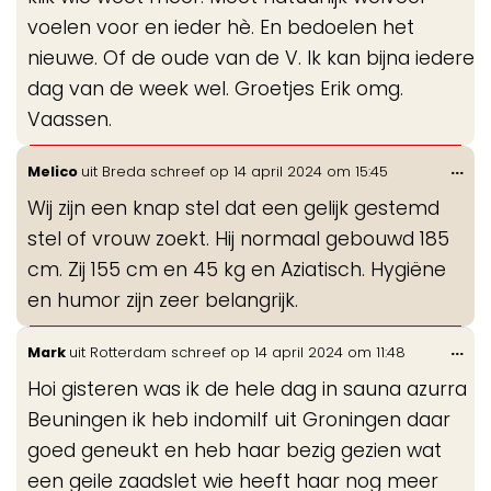
voelen voor en ieder hè. En bedoelen het
nieuwe. Of de oude van de V. Ik kan bijna iedere
dag van de week wel. Groetjes Erik omg.
Vaassen.
Wis
...
Melico
uit
Breda
schreef op
14 april 2024
om
15:45
de
Wij zijn een knap stel dat een gelijk gestemd
me
stel of vrouw zoekt. Hij normaal gebouwd 185
cm. Zij 155 cm en 45 kg en Aziatisch. Hygiëne
en humor zijn zeer belangrijk.
Wis
...
Mark
uit
Rotterdam
schreef op
14 april 2024
om
11:48
de
Hoi gisteren was ik de hele dag in sauna azurra
me
Beuningen ik heb indomilf uit Groningen daar
goed geneukt en heb haar bezig gezien wat
een geile zaadslet wie heeft haar nog meer