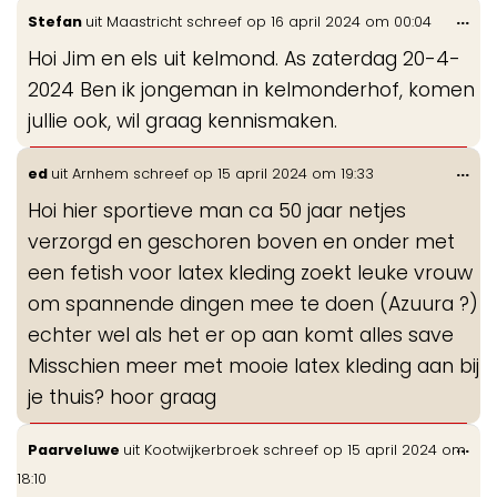
Wis
...
Stefan
uit
Maastricht
schreef op
16 april 2024
om
00:04
de
Hoi Jim en els uit kelmond. As zaterdag 20-4-
me
2024 Ben ik jongeman in kelmonderhof, komen
jullie ook, wil graag kennismaken.
Wis
...
ed
uit
Arnhem
schreef op
15 april 2024
om
19:33
de
Hoi hier sportieve man ca 50 jaar netjes
me
verzorgd en geschoren boven en onder met
een fetish voor latex kleding zoekt leuke vrouw
om spannende dingen mee te doen (Azuura ?)
echter wel als het er op aan komt alles save
Misschien meer met mooie latex kleding aan bij
je thuis? hoor graag
Wis
...
Paarveluwe
uit
Kootwijkerbroek
schreef op
15 april 2024
om
de
18:10
me