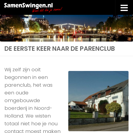
Doorgaan naar inhoud
DE EERSTE KEER NAAR DE PARENCLUB
Wij zelf zijn ooit
begonnen in een
parenclub, het was
een oude
omgebouwde
boerderij in Noord-
Holland. We wisten
totaal niet hoe je nou
contact moest maken