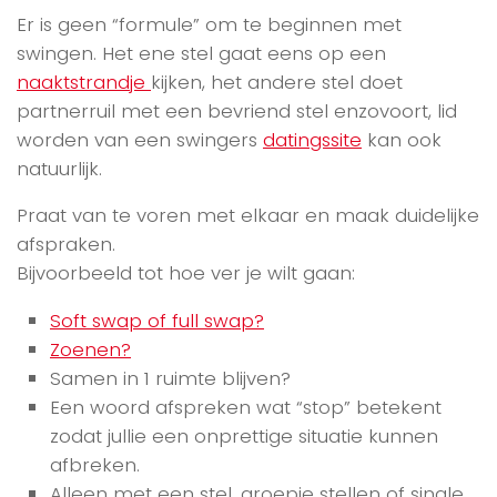
Er is geen “formule” om te beginnen met
swingen. Het ene stel gaat eens op een
naaktstrandje
kijken, het andere stel doet
partnerruil met een bevriend stel enzovoort, lid
worden van een swingers
datingssite
kan ook
natuurlijk.
Praat van te voren met elkaar en maak duidelijke
afspraken.
Bijvoorbeeld tot hoe ver je wilt gaan:
Soft swap of full swap?
Zoenen?
Samen in 1 ruimte blijven?
Een woord afspreken wat “stop” betekent
zodat jullie een onprettige situatie kunnen
afbreken.
Alleen met een stel, groepje stellen of single