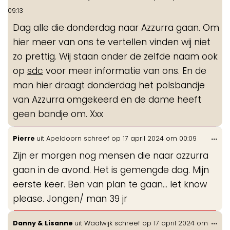
de
09:13
me
Dag alle die donderdag naar Azzurra gaan. Om
hier meer van ons te vertellen vinden wij niet
zo prettig. Wij staan onder de zelfde naam ook
op
sdc
voor meer informatie van ons. En de
man hier draagt donderdag het polsbandje
van Azzurra omgekeerd en de dame heeft
geen bandje om. Xxx
Wis
...
Pierre
uit
Apeldoorn
schreef op
17 april 2024
om
00:09
de
Zijn er morgen nog mensen die naar azzurra
me
gaan in de avond. Het is gemengde dag. Mijn
eerste keer. Ben van plan te gaan… let know
please. Jongen/ man 39 jr
Wis
...
Danny & Lisanne
uit
Waalwijk
schreef op
17 april 2024
om