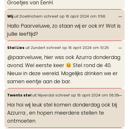
Groetjes van EenH.
Wis
...
Wij
uit
Doetinchem
schreef op
16 april 2024
om
11:58
de
Hallo Paarveluwe, zo staan wij er ook in! Wat is
me
jullie leeftijd?
Wis
...
Stel Lies
uit
Zundert
schreef op
16 april 2024
om
10:25
de
@paarveluwe, hier wss ook Azurra donderdag
me
avond. Wel eerste keer
Stel rond de 40.
Nieuw in deze wereld. Mogelijks drinken we er
samen eentje aan de bar.
Wis
...
Twents stel
uit
Nijverdal
schreef op
16 april 2024
om
06:35
de
Hoi hoi wij leuk stel komen donderdag ook bij
me
Azzurra , en hopen meerdere stellen te
ontmoeten