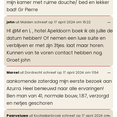
mijn kamer met ruime douche/ bed en lekker
bad! Gr Pierre
Wis
...
john
uit
Malden
schreef op
17 april 2024
om
15:22
de
HI @M en L , hotel Apeldoorn boek ik als jullie de
me
datum hebben! Of nemen een luxe suite en
verblijven er met zijn 3tjes. laat maar horen.
Kunnen van te voren contact hebben nog.
Groet john
Wis
...
Marcel
uit
Dordrecht
schreef op
17 april 2024
om
11:54
de
aankomende zaterdag mijn eerste bezoek aan
me
Azurra. Heel benieuwd naar alle ervaringen!
Ben man van 41, normale bouw, 1.87, verzorgd
en netjes geschoren
Wis
...
Paarveluwe
uit
Kootwijkerbroek
schreef op
17 april 2024
om