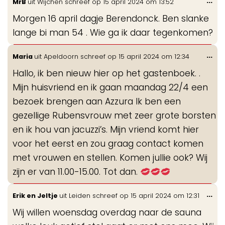
Wis
...
MrB
uit
Wijchen
schreef op
15 april 2024
om
13:52
de
Morgen 16 april dagje Berendonck. Ben slanke
me
lange bi man 54 . Wie ga ik daar tegenkomen?
Wis
...
Maria
uit
Apeldoorn
schreef op
15 april 2024
om
12:34
de
Hallo, ik ben nieuw hier op het gastenboek. .
me
Mijn huisvriend en ik gaan maandag 22/4 een
bezoek brengen aan Azzura Ik ben een
gezellige Rubensvrouw met zeer grote borsten
en ik hou van jacuzzi’s. Mijn vriend komt hier
voor het eerst en zou graag contact komen
met vrouwen en stellen. Komen jullie ook? Wij
zijn er van 11.00-15.00. Tot dan.
Wis
...
Erik en Jeltje
uit
Leiden
schreef op
15 april 2024
om
12:31
de
Wij willen woensdag overdag naar de sauna
me