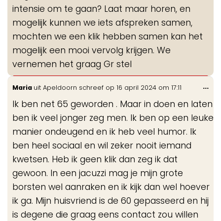
intensie om te gaan? Laat maar horen, en
mogelijk kunnen we iets afspreken samen,
mochten we een klik hebben samen kan het
mogelijk een mooi vervolg krijgen. We
vernemen het graag Gr stel
Wis
...
Maria
uit
Apeldoorn
schreef op
16 april 2024
om
17:11
de
Ik ben net 65 geworden . Maar in doen en laten
me
ben ik veel jonger zeg men. Ik ben op een leuke
manier ondeugend en ik heb veel humor. Ik
ben heel sociaal en wil zeker nooit iemand
kwetsen. Heb ik geen klik dan zeg ik dat
gewoon. In een jacuzzi mag je mijn grote
borsten wel aanraken en ik kijk dan wel hoever
ik ga. Mijn huisvriend is de 60 gepasseerd en hij
is degene die graag eens contact zou willen