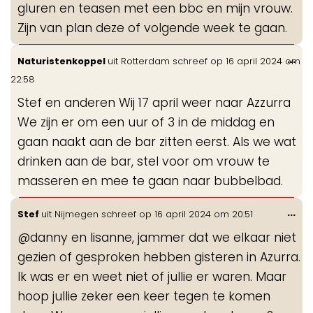
gluren en teasen met een bbc en mijn vrouw.
Zijn van plan deze of volgende week te gaan.
Wis
...
Naturistenkoppel
uit
Rotterdam
schreef op
16 april 2024
om
de
22:58
me
Stef en anderen Wij 17 april weer naar Azzurra
We zijn er om een uur of 3 in de middag en
gaan naakt aan de bar zitten eerst. Als we wat
drinken aan de bar, stel voor om vrouw te
masseren en mee te gaan naar bubbelbad.
Wis
...
Stef
uit
Nijmegen
schreef op
16 april 2024
om
20:51
de
@danny en lisanne, jammer dat we elkaar niet
me
gezien of gesproken hebben gisteren in Azurra.
Ik was er en weet niet of jullie er waren. Maar
hoop jullie zeker een keer tegen te komen