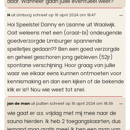
daar. Wanneer gaan jullie eventueel weer?
Wis
...
H
uit
Limburg
schreef op
16 april 2024
om
18:47
de
Hoi Speelstel Danny en Lisanne uit Waalwijk.
me
Ooit weleens met een (oraal-bi) ondeugende
goedverzorgde Limburger spannende
spelletjes gedaan?? Ben een goed verzorgde
en geheel geschoren jong gebleven (52jr)
spontane verschijning. Hoor graag van jullie
waar we elkaar eens kunnen ontmoeten voor
kennismaking en dan een kijken of de bekende
klik er is!! Nou wie weet tot snel.
Wis
...
jan de man
uit
putten
schreef op
16 april 2024
om
18:39
de
wie gaat er a.s. vrijdag met mij mee naar de
me
sauna hierden. Ik heb 2 toegangskaarten, dus
iemand mag gratis mee! Ik ben een man van