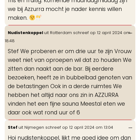
fris en fruitig. Komende maandagmiddag zijn
we bij Azzurra mocht je nader kennis willen
maken.
Wis
...
Nudistenkoppel
uit
Rotterdam
schreef op
12 april 2024
om
de
18:48
me
Stef We proberen er om drie uur te zijn Vrouw
weet niet van oproepen wil dat zo houden We
zitten dan naakt aan de bar. Bij eerdere
bezoeken, heeft ze in bubbelbad genoten van
de betastingen Ook in a derde ruimtes We
hebben het altijd naar ons zin in AZZURRA
vinden het een fijne sauna Meestal eten we
daar ook wat rond uur of 6
Wis
...
Stef
uit
Nijmegen
schreef op
12 april 2024
om
13:04
de
Hoi nudistenkoppel, lijkt me goed idee om dan
me