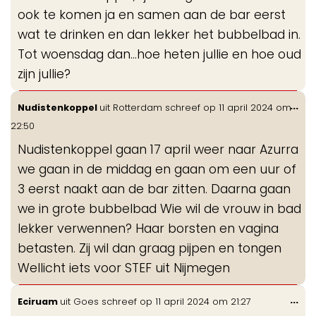
ook te komen ja en samen aan de bar eerst
wat te drinken en dan lekker het bubbelbad in.
Tot woensdag dan...hoe heten jullie en hoe oud
zijn jullie?
Wis
...
Nudistenkoppel
uit
Rotterdam
schreef op
11 april 2024
om
de
22:50
me
Nudistenkoppel gaan 17 april weer naar Azurra
we gaan in de middag en gaan om een uur of
3 eerst naakt aan de bar zitten. Daarna gaan
we in grote bubbelbad Wie wil de vrouw in bad
lekker verwennen? Haar borsten en vagina
betasten. Zij wil dan graag pijpen en tongen
Wellicht iets voor STEF uit Nijmegen
Wis
...
Eciruam
uit
Goes
schreef op
11 april 2024
om
21:27
de