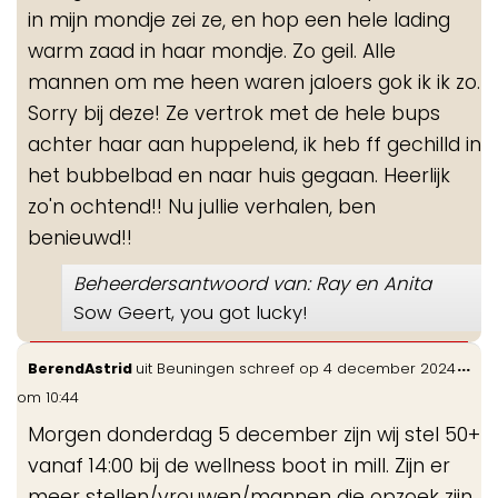
in mijn mondje zei ze, en hop een hele lading
warm zaad in haar mondje. Zo geil. Alle
mannen om me heen waren jaloers gok ik ik zo.
Sorry bij deze! Ze vertrok met de hele bups
achter haar aan huppelend, ik heb ff gechilld in
het bubbelbad en naar huis gegaan. Heerlijk
zo'n ochtend!! Nu jullie verhalen, ben
benieuwd!!
Beheerdersantwoord van: Ray en Anita
Sow Geert, you got lucky!
Wis
...
BerendAstrid
uit
Beuningen
schreef op
4 december 2024
de
om
10:44
me
Morgen donderdag 5 december zijn wij stel 50+
vanaf 14:00 bij de wellness boot in mill. Zijn er
meer stellen/vrouwen/mannen die opzoek zijn