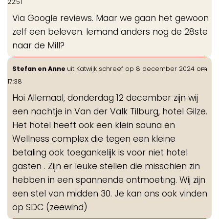
22:51
me
Via Google reviews. Maar we gaan het gewoon
zelf een beleven. Iemand anders nog de 28ste
naar de Mill?
Wis
...
Stefan en Anne
uit
Katwijk
schreef op
8 december 2024
om
de
17:38
me
Hoi Allemaal, donderdag 12 december zijn wij
een nachtje in Van der Valk Tilburg, hotel Gilze.
Het hotel heeft ook een klein sauna en
Wellness complex die tegen een kleine
betaling ook toegankelijk is voor niet hotel
gasten . Zijn er leuke stellen die misschien zin
hebben in een spannende ontmoeting. Wij zijn
een stel van midden 30. Je kan ons ook vinden
op SDC (zeewind)