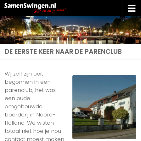
Doorgaan naar inhoud
DE EERSTE KEER NAAR DE PARENCLUB
Wij zelf zijn ooit
begonnen in een
parenclub, het was
een oude
omgebouwde
boerderij in Noord-
Holland. We wisten
totaal niet hoe je nou
contact moest maken