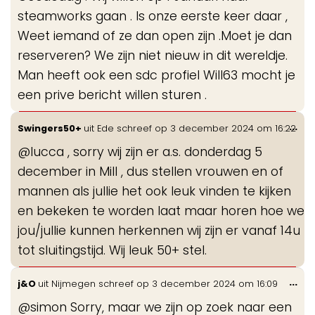
steamworks gaan . Is onze eerste keer daar ,
Weet iemand of ze dan open zijn .Moet je dan
reserveren? We zijn niet nieuw in dit wereldje.
Man heeft ook een sdc profiel Will63 mocht je
een prive bericht willen sturen .
Wis
...
Swingers50+
uit
Ede
schreef op
3 december 2024
om
16:22
de
@lucca , sorry wij zijn er a.s. donderdag 5
me
december in Mill , dus stellen vrouwen en of
mannen als jullie het ook leuk vinden te kijken
en bekeken te worden laat maar horen hoe we
jou/jullie kunnen herkennen wij zijn er vanaf 14u
tot sluitingstijd. Wij leuk 50+ stel.
Wis
...
j&O
uit
Nijmegen
schreef op
3 december 2024
om
16:09
de
@simon Sorry, maar we zijn op zoek naar een
me