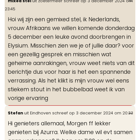
...
mixed stel
uit
zoetermeer
schreef op
3 december 2024
om
de
23:45
me
Hoi wij zijn een gemixed stel, ik Nederlands,
vrouw Afrikaans we willen komende donderdag
5 december een leuke avond doorbrengen in
Elysium. Misschien zien we je of jullie daar? voor
een gezellig gesprek en misschien wat
geheime aanrakingen, vrouw weet niets van dit
berichtje dus voor haar is het een spannende
verrassing. Als het klikt is mijn vrouw wel eens
stiekem stout in het bubbelbad weet ik van
vorige ervaring
Wis
...
Stefan
uit
Eindhoven
schreef op
3 december 2024
om
20:33
de
Hi genieters allemaal, Morgen ff lekker
me
genieten bij Azurra. Welke dame wil evt samen