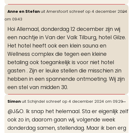
Wis
...
Anne en Stefan
uit
Amersfoort
schreef op
4 december 2024
de
om
09:43
me
Hoi Allemaal, donderdag 12 december zijn wij
een nachtje in Van der Valk Tilburg, hotel Gilze.
Het hotel heeft ook een klein sauna en
Wellness complex die tegen een kleine
betaling ook toegankelijk is voor niet hotel
gasten . Zijn er leuke stellen die misschien zin
hebben in een spannende ontmoeting. Wij zijn
een stel van midden 30.
Wis
...
Simon
uit
Schijndel
schreef op
4 december 2024
om
09:29
de
@J&O. Ik snap het helemaal. Sta er eigenlijk zelf
me
ook zo in, daarom gaan wij, volgende week
donderdag samen, stellendag. Maar ik ben erg