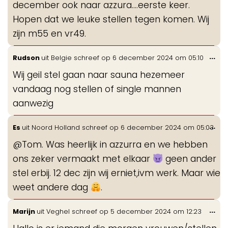
december ook naar azzura....eerste keer.
Hopen dat we leuke stellen tegen komen. Wij
zijn m55 en vr49.
Wis
...
Rudson
uit
Belgie
schreef op
6 december 2024
om
05:10
de
Wij geil stel gaan naar sauna hezemeer
me
vandaag nog stellen of single mannen
aanwezig
Wis
...
Es
uit
Noord Holland
schreef op
6 december 2024
om
05:03
de
@Tom. Was heerlijk in azzurra en we hebben
me
ons zeker vermaakt met elkaar
geen ander
stel erbij. 12 dec zijn wij erniet,ivm werk. Maar wie
weet andere dag
.
Wis
...
Marijn
uit
Veghel
schreef op
5 december 2024
om
12:23
de