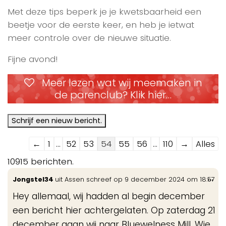
Met deze tips beperk je je kwetsbaarheid een
beetje voor de eerste keer, en heb je ietwat
meer controle over de nieuwe situatie.
Fijne avond!
Meer lezen wat wij meemaken in
de parenclub? Klik hier…
Navigatie
←
1
...
52
53
54
55
56
...
110
→
Alles
door
10915 berichten.
de
Wis
...
Jongstel34
uit
Assen
schreef op
9 december 2024
om
18:57
gastenboek-
de
lijst
Hey allemaal, wij hadden al begin december
me
een bericht hier achtergelaten. Op zaterdag 21
december gaan wij naar Bluewelness Mill. Wie