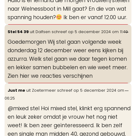
Hallo is er iemand die morgen vrouwen/stellen
me
naar Welnessboot in Mill gaat? En die van wat
spanning houden?
Ik ben er vanaf 12.00 uur.
Wis
...
Stel 54 39
uit
Dalfsen
schreef op
5 december 2024
om
11:49
de
Goedemorgen Wij stel gaan volgende week
me
donderdag 12 december weer eens kijken bij
azzurra. Welk stel gaan we daar tegen komen
en lekker samen bubbelen en wie weet meer.
Zien hier we reacties verschijnen
Wis
...
Just me
uit
Zoetermeer
schreef op
5 december 2024
om
de
06:25
me
@mixed stel Hoi mixed stel, klinkt erg spannend
en leuk zeker omdat je vrouw het nog niet
weet! Ik ben zeer geïnteresseerd. Ik ben zelf
een single man midden 40, gezond gebouwd,