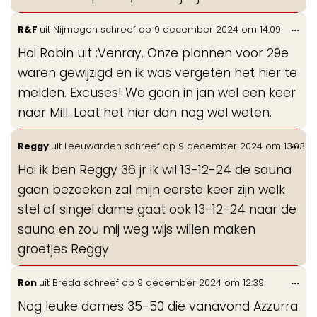
Wis
...
R&F
uit
Nijmegen
schreef op
9 december 2024
om
14:09
de
Hoi Robin uit ;Venray. Onze plannen voor 29e
me
waren gewijzigd en ik was vergeten het hier te
melden. Excuses! We gaan in jan wel een keer
naar Mill. Laat het hier dan nog wel weten.
Wis
...
Reggy
uit
Leeuwarden
schreef op
9 december 2024
om
13:03
de
Hoi ik ben Reggy 36 jr ik wil 13-12-24 de sauna
me
gaan bezoeken zal mijn eerste keer zijn welk
stel of singel dame gaat ook 13-12-24 naar de
sauna en zou mij weg wijs willen maken
groetjes Reggy
Wis
...
Ron
uit
Breda
schreef op
9 december 2024
om
12:39
de
Nog leuke dames 35-50 die vanavond Azzurra
me