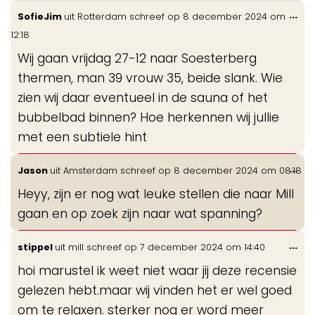
Wis
...
SofieJim
uit
Rotterdam
schreef op
8 december 2024
om
de
12:18
me
Wij gaan vrijdag 27-12 naar Soesterberg
thermen, man 39 vrouw 35, beide slank. Wie
zien wij daar eventueel in de sauna of het
bubbelbad binnen? Hoe herkennen wij jullie
met een subtiele hint
Wis
...
Jason
uit
Amsterdam
schreef op
8 december 2024
om
08:18
de
Heyy, zijn er nog wat leuke stellen die naar Mill
me
gaan en op zoek zijn naar wat spanning?
Wis
...
stippel
uit
mill
schreef op
7 december 2024
om
14:40
de
hoi marustel ik weet niet waar jij deze recensie
me
gelezen hebt.maar wij vinden het er wel goed
om te relaxen. sterker nog er word meer