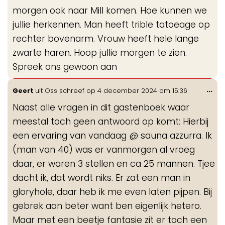
morgen ook naar Mill komen. Hoe kunnen we
jullie herkennen. Man heeft trible tatoeage op
rechter bovenarm. Vrouw heeft hele lange
zwarte haren. Hoop jullie morgen te zien.
Spreek ons gewoon aan
Wis
...
Geert
uit
Oss
schreef op
4 december 2024
om
15:36
de
Naast alle vragen in dit gastenboek waar
me
meestal toch geen antwoord op komt: Hierbij
een ervaring van vandaag @ sauna azzurra. Ik
(man van 40) was er vanmorgen al vroeg
daar, er waren 3 stellen en ca 25 mannen. Tjee
dacht ik, dat wordt niks. Er zat een man in
gloryhole, daar heb ik me even laten pijpen. Bij
gebrek aan beter want ben eigenlijk hetero.
Maar met een beetje fantasie zit er toch een