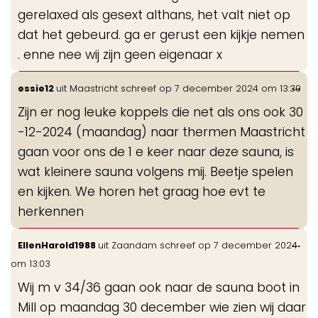
gerelaxed als gesext althans, het valt niet op
dat het gebeurd. ga er gerust een kijkje nemen
. enne nee wij zijn geen eigenaar x
Wis
...
essie12
uit
Maastricht
schreef op
7 december 2024
om
13:39
de
Zijn er nog leuke koppels die net als ons ook 30
me
-12-2024 (maandag) naar thermen Maastricht
gaan voor ons de 1 e keer naar deze sauna, is
wat kleinere sauna volgens mij. Beetje spelen
en kijken. We horen het graag hoe evt te
herkennen
Wis
...
EllenHarold1988
uit
Zaandam
schreef op
7 december 2024
de
om
13:03
me
Wij m v 34/36 gaan ook naar de sauna boot in
Mill op maandag 30 december wie zien wij daar