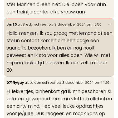
stel. Mannen alleen niet. Die lopen vaak al in
een treintje achter elke vrouw aan.
Wis
...
Jm20
uit
Breda
schreef op
3 december 2024
om
15:50
de
Hallo mensen, Ik zou graag met iemand of een
me
stel in contact komen om een dagje een
sauna te bezoeken. Ik ben er nog nooit
geweest en ik sta voor alles open. Wie wil met
mij een leuke tijd beleven. Ik ben zelf midden
20.
Wis
...
071flyguy
uit
Leiden
schreef op
3 december 2024
om
14:29
de
Hi lekkertjes, binnenkort ga ik mn geschoren XL
me
uitlaten, gewapend met mn vlotte krullebol en
een dirty mind. Heb veel leuke opdrachtjes
voor je/jullie. Dus reageer, en maak kans op