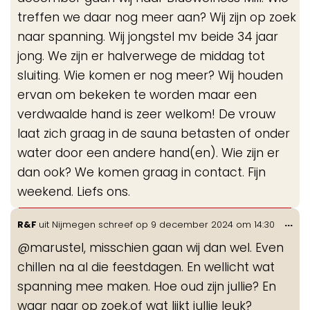
treffen we daar nog meer aan? Wij zijn op zoek
naar spanning. Wij jongstel mv beide 34 jaar
jong. We zijn er halverwege de middag tot
sluiting. Wie komen er nog meer? Wij houden
ervan om bekeken te worden maar een
verdwaalde hand is zeer welkom! De vrouw
laat zich graag in de sauna betasten of onder
water door een andere hand(en). Wie zijn er
dan ook? We komen graag in contact. Fijn
weekend. Liefs ons.
Wis
...
R&F
uit
Nijmegen
schreef op
9 december 2024
om
14:30
de
@marustel, misschien gaan wij dan wel. Even
me
chillen na al die feestdagen. En wellicht wat
spanning mee maken. Hoe oud zijn jullie? En
waar naar op zoek,of wat lijkt jullie leuk?