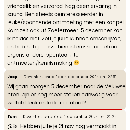
vriendelijk en verzorgd. Nog geen ervaring in
sauna. Ben steeds geïnteresseerder in
leuke/spannende ontmoeting met een koppel.
Kom zelf ook uit Zoetermeer. 5 december kan
ik helaas niet. Zou je jullie kunnen omschrijven,
en heb heb je misschien interesse om elkaar
ergens anders "spontaan" te
ontmoeten/kennismaking
Wis
...
Joep
uit
Deventer
schreef op
4 december 2024
om
22:51
de
Wij gaan morgen 5 december naar de Veluwse
me
bron. Zijn er nog meer stellen aanwezig voor
wellicht leuk en lekker contact?
Wis
...
Tom
uit
Deventer
schreef op
4 december 2024
om
22:29
de
@Es. Hebben jullie je 21 nov nog vermaakt in
me