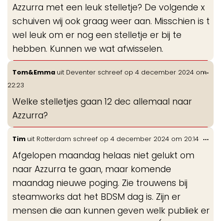
Azzurra met een leuk stelletje? De volgende x
schuiven wij ook graag weer aan. Misschien is t
wel leuk om er nog een stelletje er bij te
hebben. Kunnen we wat afwisselen.
Wis
...
Tom&Emma
uit
Deventer
schreef op
4 december 2024
om
de
22:23
me
Welke stelletjes gaan 12 dec allemaal naar
Azzurra?
Wis
...
Tim
uit
Rotterdam
schreef op
4 december 2024
om
20:14
de
Afgelopen maandag helaas niet gelukt om
me
naar Azzurra te gaan, maar komende
maandag nieuwe poging. Zie trouwens bij
steamworks dat het BDSM dag is. Zijn er
mensen die aan kunnen geven welk publiek er