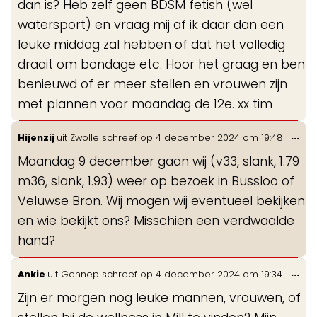
dan is? Heb zelf geen BDSM fetish (wel
watersport) en vraag mij af ik daar dan een
leuke middag zal hebben of dat het volledig
draait om bondage etc. Hoor het graag en ben
benieuwd of er meer stellen en vrouwen zijn
met plannen voor maandag de 12e. xx tim
Wis
...
Hijenzij
uit
Zwolle
schreef op
4 december 2024
om
19:48
de
Maandag 9 december gaan wij (v33, slank, 1.79
me
m36, slank, 1.93) weer op bezoek in Bussloo of
Veluwse Bron. Wij mogen wij eventueel bekijken
en wie bekijkt ons? Misschien een verdwaalde
hand?
Wis
...
Ankie
uit
Gennep
schreef op
4 december 2024
om
19:34
de
Zijn er morgen nog leuke mannen, vrouwen, of
me