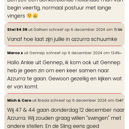
begin veertig, normaal postuur met lange
vingers
Wis
...
Stel 54 39
uit
Dalfsen
schreef op
6 december 2024
om
15:56
de
Vanaf hoe laat zijn jullie in azzurra schuumke
me
Wis
...
Marco x
uit
Gennep
schreef op
6 december 2024
om
13:45
de
Hallo Ankie uit Gennep, ik kom ook uit Gennep
me
heb je geen zin om een keer samen naar
Azzurra te gaan. Gewoon gezellig en kijken wat
er van komt.
Wis
...
Mich & Caro
uit
Breda
schreef op
6 december 2024
om
10:47
de
Wij 47 & 44 gaan donderdag 12 december naar
me
Azzurra. Wij zouden graag willen "swingen" met
andere stellen. En de Sling eens goed