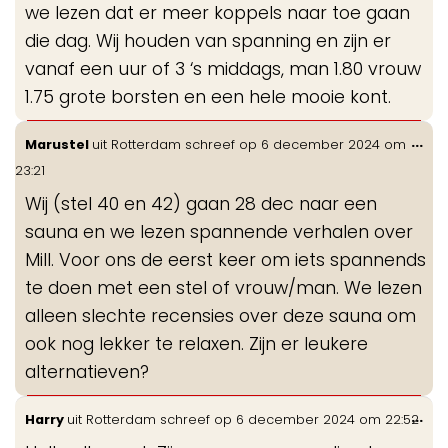
we lezen dat er meer koppels naar toe gaan
die dag. Wij houden van spanning en zijn er
vanaf een uur of 3 ‘s middags, man 1.80 vrouw
1.75 grote borsten en een hele mooie kont.
Wis
...
Marustel
uit
Rotterdam
schreef op
6 december 2024
om
de
23:21
me
Wij (stel 40 en 42) gaan 28 dec naar een
sauna en we lezen spannende verhalen over
Mill. Voor ons de eerst keer om iets spannends
te doen met een stel of vrouw/man. We lezen
alleen slechte recensies over deze sauna om
ook nog lekker te relaxen. Zijn er leukere
alternatieven?
Wis
...
Harry
uit
Rotterdam
schreef op
6 december 2024
om
22:52
de