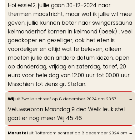
de
Hoi essie12, jullie gaan 30-12-2024 naar
me
thermen maastricht, maar wat ik jullie wil mee
geven, jullie kunnen beter naar swingerssauna
kelmonderhof komen in kelmond (beek) , veel
goedkoper en gezelliger, ook het eten is
voordeliger en altijd wat te beleven, alleen
moeten jullie dan andere datum kiezen, open
op donderdag, vrijdag en zaterdag, tarief, 20
euro voor hele dag van 12.00 uur tot 00.00 uur.
Misschien tot ziens gr. Stefan.
Wis
...
Wij
uit
Zwolle
schreef op
8 december 2024
om
23:57
de
Veluwsebron Maandag 9 dec Welk leuk stel
me
gaat er nog meer Wij 45 46
Wis
...
Marustel
uit
Rotterdam
schreef op
8 december 2024
om
de