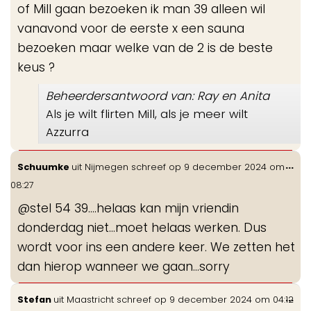
of Mill gaan bezoeken ik man 39 alleen wil
vanavond voor de eerste x een sauna
bezoeken maar welke van de 2 is de beste
keus ?
Beheerdersantwoord van: Ray en Anita
Als je wilt flirten Mill, als je meer wilt
Azzurra
Wis
...
Schuumke
uit
Nijmegen
schreef op
9 december 2024
om
de
08:27
me
@stel 54 39....helaas kan mijn vriendin
donderdag niet...moet helaas werken. Dus
wordt voor ins een andere keer. We zetten het
dan hierop wanneer we gaan...sorry
Wis
...
Stefan
uit
Maastricht
schreef op
9 december 2024
om
04:12