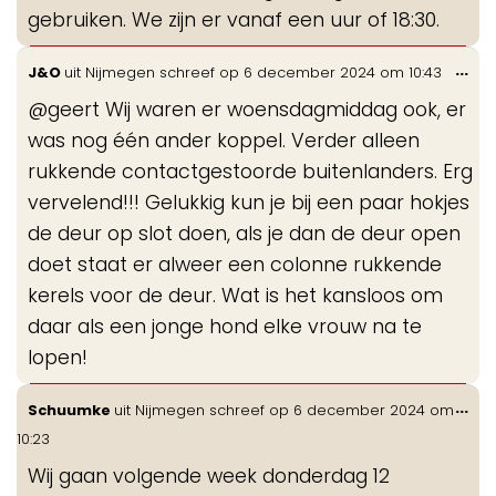
gebruiken. We zijn er vanaf een uur of 18:30.
Wis
...
J&O
uit
Nijmegen
schreef op
6 december 2024
om
10:43
de
@geert Wij waren er woensdagmiddag ook, er
me
was nog één ander koppel. Verder alleen
rukkende contactgestoorde buitenlanders. Erg
vervelend!!! Gelukkig kun je bij een paar hokjes
de deur op slot doen, als je dan de deur open
doet staat er alweer een colonne rukkende
kerels voor de deur. Wat is het kansloos om
daar als een jonge hond elke vrouw na te
lopen!
Wis
...
Schuumke
uit
Nijmegen
schreef op
6 december 2024
om
de
10:23
me
Wij gaan volgende week donderdag 12