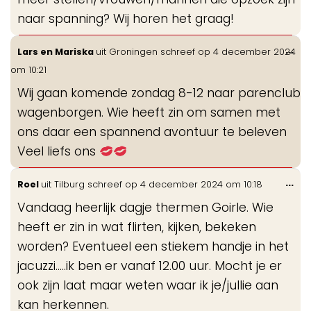
naar spanning? Wij horen het graag!
Wis
...
Lars en Mariska
uit
Groningen
schreef op
4 december 2024
de
om
10:21
me
Wij gaan komende zondag 8-12 naar parenclub
wagenborgen. Wie heeft zin om samen met
ons daar een spannend avontuur te beleven
Veel liefs ons
Wis
...
Roel
uit
Tilburg
schreef op
4 december 2024
om
10:18
de
Vandaag heerlijk dagje thermen Goirle. Wie
me
heeft er zin in wat flirten, kijken, bekeken
worden? Eventueel een stiekem handje in het
jacuzzi.....ik ben er vanaf 12.00 uur. Mocht je er
ook zijn laat maar weten waar ik je/jullie aan
kan herkennen.