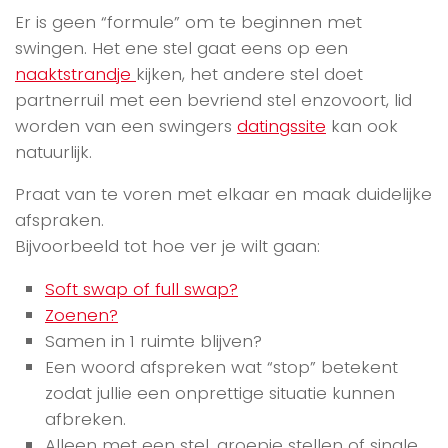
Er is geen “formule” om te beginnen met
swingen. Het ene stel gaat eens op een
naaktstrandje
kijken, het andere stel doet
partnerruil met een bevriend stel enzovoort, lid
worden van een swingers
datingssite
kan ook
natuurlijk.
Praat van te voren met elkaar en maak duidelijke
afspraken.
Bijvoorbeeld tot hoe ver je wilt gaan:
Soft swap of full swap?
Zoenen?
Samen in 1 ruimte blijven?
Een woord afspreken wat “stop” betekent
zodat jullie een onprettige situatie kunnen
afbreken.
Alleen met een stel, groepje stellen of single