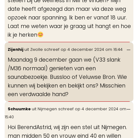
stellen bij de wellness in Mill te vinden? Mijn
date heeft afgezegd dan maar via deze weg
opzoek naar spanning. Ik ben er vanaf 18 uur.
Laat me weten waar je graag uit hangt en hoe
ik je herken
Wis
...
Zijenhij
uit
Zwolle
schreef op
4 december 2024
om
16:44
de
Maandag 9 december gaan we (V33 slank
me
/M36 normaal) genieten van een
saunabezoekje. Bussloo of Veluwse Bron. Wie
kunnen wij bekijken en bekijkt ons? Misschien
een verdwaalde hand?
Wis
...
Schuumke
uit
Nijmegen
schreef op
4 december 2024
om
de
15:40
me
Hoi BerendAstrid, wij zijn een stel uit Nijmegen.
man midden 50 en vrouw eind 40 en willen