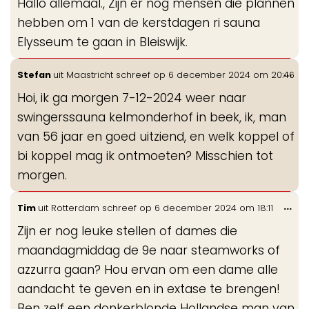
Hallo allemaal., Zijn er nog mensen die plannen
me
hebben om 1 van de kerstdagen ri sauna
Elysseum te gaan in Bleiswijk.
Wis
...
Stefan
uit
Maastricht
schreef op
6 december 2024
om
20:46
de
Hoi, ik ga morgen 7-12-2024 weer naar
me
swingerssauna kelmonderhof in beek, ik, man
van 56 jaar en goed uitziend, en welk koppel of
bi koppel mag ik ontmoeten? Misschien tot
morgen.
Wis
...
Tim
uit
Rotterdam
schreef op
6 december 2024
om
18:11
de
Zijn er nog leuke stellen of dames die
me
maandagmiddag de 9e naar steamworks of
azzurra gaan? Hou ervan om een dame alle
aandacht te geven en in extase te brengen!
Ben zelf een donkerblonde Hollandse man van