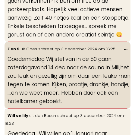
gaan verkennen? Ik ben om 11:00 op de
parkeerplaats. Hopelijk veel actieve mensen
aanwezig. Zelf 40 netjes kaal en een stoppeltje.
Enkele bescheiden tatoeages… spreek me
gerust aan of een andere creatief seintje
Wis
...
E en S
uit
Goes
schreef op
3 december 2024
om
18:25
de
Goedemiddag Wij stel van in de 50 gaan
me
zaterdagavond 14 dec naar de sauna in Mill,het
zou leuk en gezellig zijn om daar een leuke man
tegen te komen. Kijken, praatje, drankje, handje,
....en wie weet meer.. Hebben daar ook een
hotelkamer geboekt.
Wis
...
Will en lily
uit
den Bosch
schreef op
3 december 2024
om
de
18:23
me
Goededag . Wij willen op 1 Januari naar