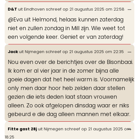
Wis
...
D&T
uit
Eindhoven
schreef op
21 augustus 2025
om
22:58
de
@Eva uit Helmond, helaas kunnen zaterdag
me
niet en zullen zondag in Mill zijn. Wie weet tot
een volgende keer. Geniet er van zaterdag!
Wis
...
Jack
uit
Nijmegen
schreef op
21 augustus 2025
om
22:35
de
Nou even over de berichtjes over de Bisonbaai.
me
Ik kom er al vier jaar in de zomer bijna alle
goeie dagen dat het heel warm is. Voornamelijk
only men daar hoor heb zelden daar stellen
gezien die iets deden laat staan vrouwen
alleen. Zo ook afgelopen dinsdag waar er niks
gebeurd e die dag alleen mannen met elkaar.
Wis
...
Fitte gast 28j
uit
Nijmegen
schreef op
21 augustus 2025
om
de
18:25