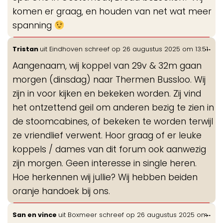
komen er graag, en houden van net wat meer
spanning
Wis
...
Tristan
uit
Eindhoven
schreef op
26 augustus 2025
om
13:51
de
Aangenaam, wij koppel van 29v & 32m gaan
me
morgen (dinsdag) naar Thermen Bussloo. Wij
zijn in voor kijken en bekeken worden. Zij vind
het ontzettend geil om anderen bezig te zien in
de stoomcabines, of bekeken te worden terwijl
ze vriendlief verwent. Hoor graag of er leuke
koppels / dames van dit forum ook aanwezig
zijn morgen. Geen interesse in single heren.
Hoe herkennen wij jullie? Wij hebben beiden
oranje handoek bij ons.
Wis
...
San en vince
uit
Boxmeer
schreef op
26 augustus 2025
om