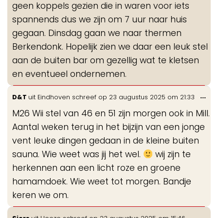
geen koppels gezien die in waren voor iets
spannends dus we zijn om 7 uur naar huis
gegaan. Dinsdag gaan we naar thermen
Berkendonk. Hopelijk zien we daar een leuk stel
aan de buiten bar om gezellig wat te kletsen
en eventueel ondernemen.
Wis
...
D&T
uit
Eindhoven
schreef op
23 augustus 2025
om
21:33
de
M26 Wii stel van 46 en 51 zijn morgen ook in Mill.
me
Aantal weken terug in het bijzijn van een jonge
vent leuke dingen gedaan in de kleine buiten
sauna. Wie weet was jij het wel.
wij zijn te
herkennen aan een licht roze en groene
hamamdoek. Wie weet tot morgen. Bandje
keren we om.
Wis
...