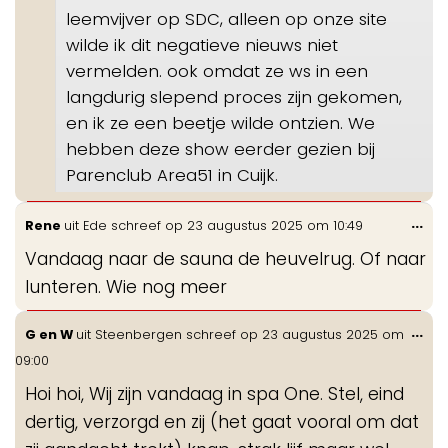
leemvijver op SDC, alleen op onze site
wilde ik dit negatieve nieuws niet
vermelden. ook omdat ze ws in een
langdurig slepend proces zijn gekomen,
en ik ze een beetje wilde ontzien. We
hebben deze show eerder gezien bij
Parenclub Area51 in Cuijk.
Wis
...
Rene
uit
Ede
schreef op
23 augustus 2025
om
10:49
de
Vandaag naar de sauna de heuvelrug. Of naar
me
lunteren. Wie nog meer
Wis
...
G en W
uit
Steenbergen
schreef op
23 augustus 2025
om
de
09:00
me
Hoi hoi, Wij zijn vandaag in spa One. Stel, eind
dertig, verzorgd en zij (het gaat vooral om dat