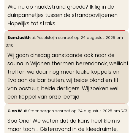
de
Wie nu op naaktstrand groede? Ik lig in de
me
duinpannetjes tussen de strandpaviljoenen
Hopelijks tot straks
Wis
...
SamJudith
uit
Ysselsteijn
schreef op
24 augustus 2025
om
de
13:40
me
Wij gaan dinsdag aanstaande ook naar de
sauna in Wijchen thermen berendonck, wellicht
treffen we daar nog meer leuke koppels en
Eva aan de bar buiten, wij beide blond en fit
van postuur, beide dertigers. Wij zoeken wel
een koppel van onze leeftijd
Wis
...
G en W
uit
Steenbergen
schreef op
24 augustus 2025
om
11:17
de
Spa One! We weten dat de kans heel klein is
me
maar toch.... Gisteravond in de kleedruimte,