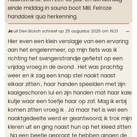
einde middag in sauna boot Mill. Felroze
handdoek qua herkenning.
Wis
...
Jc
uit
Den Bosch
schreef op
25 augustus 2025
om
19:21
de
Hier even een klein verslagje van een ervaring
me
aan het engelenmeer, op mijn fiets was ik
richting het swingerstrandje gefietst op een
vrijdag vroeg in de avond . Het was prachtig
weer en ik zag een knap stel naakt naast
elkaar zitten , haar handen speelden met zijn
kaalgeschoren lul en zijn handen mat haar kale
kutje waar een toefje haar op zat. Mag ik erbij
komen zitten vroeg ik . Ja maar het is wel een
naaktgedeelte werd er geantwoord, ik trok mijn
kleren uit en ging naast hun op het kleed zitten
. Na een beetje gepraat te hebben gingen de