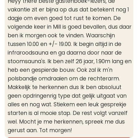
Heyy there beste gastenboek-lezers, de
me
vakantie zit er bijna op dus dat betekent nog 1
dagje om even goed tot rust te komen. De
volgende keer in Mill is goed bevallen, dus daar
ben ik morgen ook te vinden. Waarschijn
tussen 10.00 en +/- 19.00. Ik begin altijd in de
infraroodsauna en ga daarna door naar de
stoomsauna's. Ik ben zelf 26 jaar, 1.90m lang en
heb een gespierde bouw. Ook zal ik m'n
polsbandje omdraaien om de rechterarm.
Makkelijk te herkennen dus Ik ben absoluut
geen opdringenrig type dat gelijk uitgaat van
alles en nog wat. Stiekem een leuk gesprekje
starten is al mooie stap. De rest volgt vanzelf
wel. Mocht je me herkennen, spreek me dus
gerust aan. Tot morgen!