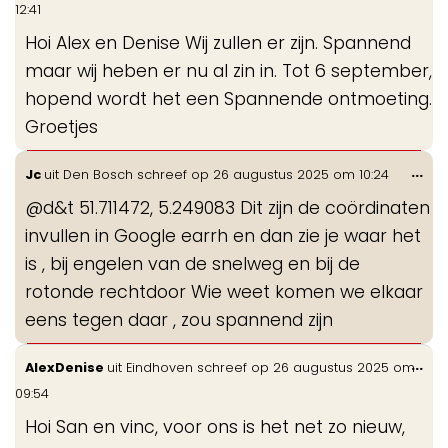
de
12:41
me
Hoi Alex en Denise Wij zullen er zijn. Spannend
maar wij heben er nu al zin in. Tot 6 september,
hopend wordt het een Spannende ontmoeting.
Groetjes
Wis
...
Jc
uit
Den Bosch
schreef op
26 augustus 2025
om
10:24
de
@d&t 51.711472, 5.249083 Dit zijn de coördinaten
me
invullen in Google earrh en dan zie je waar het
is , bij engelen van de snelweg en bij de
rotonde rechtdoor Wie weet komen we elkaar
eens tegen daar , zou spannend zijn
Wis
...
AlexDenise
uit
Eindhoven
schreef op
26 augustus 2025
om
de
09:54
me
Hoi San en vinc, voor ons is het net zo nieuw,