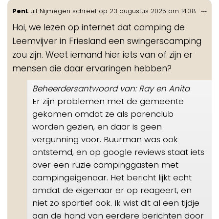
Wis
...
PenL
uit
Nijmegen
schreef op
23 augustus 2025
om
14:38
de
Hoi, we lezen op internet dat camping de
me
Leemvijver in Friesland een swingerscamping
zou zijn. Weet iemand hier iets van of zijn er
mensen die daar ervaringen hebben?
Beheerdersantwoord van: Ray en Anita
Er zijn problemen met de gemeente
gekomen omdat ze als parenclub
worden gezien, en daar is geen
vergunning voor. Buurman was ook
ontstemd, en op google reviews staat iets
over een ruzie campinggasten met
campingeigenaar. Het bericht lijkt echt
omdat de eigenaar er op reageert, en
niet zo sportief ook. Ik wist dit al een tijdje
aan de hand van eerdere berichten door