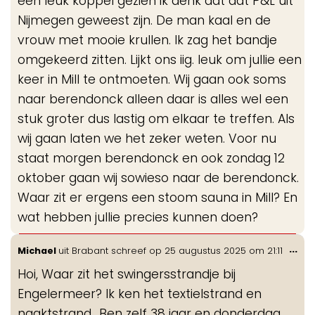
een leuk koppel gezien ik denk dat dat P&L uit
Nijmegen geweest zijn. De man kaal en de
vrouw met mooie krullen. Ik zag het bandje
omgekeerd zitten. Lijkt ons iig. leuk om jullie een
keer in Mill te ontmoeten. Wij gaan ook soms
naar berendonck alleen daar is alles wel een
stuk groter dus lastig om elkaar te treffen. Als
wij gaan laten we het zeker weten. Voor nu
staat morgen berendonck en ook zondag 12
oktober gaan wij sowieso naar de berendonck.
Waar zit er ergens een stoom sauna in Mill? En
wat hebben jullie precies kunnen doen?
Wis
...
Michael
uit
Brabant
schreef op
25 augustus 2025
om
21:11
de
Hoi, Waar zit het swingersstrandje bij
me
Engelermeer? Ik ken het textielstrand en
naaktstrand.. Ben zelf 38 jaar en donderdag