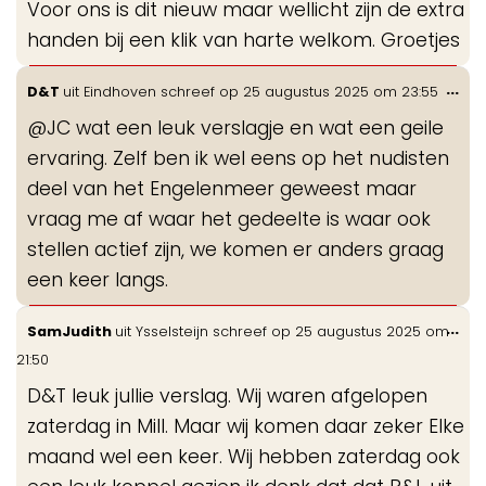
Voor ons is dit nieuw maar wellicht zijn de extra
handen bij een klik van harte welkom. Groetjes
Wis
...
D&T
uit
Eindhoven
schreef op
25 augustus 2025
om
23:55
de
@JC wat een leuk verslagje en wat een geile
me
ervaring. Zelf ben ik wel eens op het nudisten
deel van het Engelenmeer geweest maar
vraag me af waar het gedeelte is waar ook
stellen actief zijn, we komen er anders graag
een keer langs.
Wis
...
SamJudith
uit
Ysselsteijn
schreef op
25 augustus 2025
om
de
21:50
me
D&T leuk jullie verslag. Wij waren afgelopen
zaterdag in Mill. Maar wij komen daar zeker Elke
maand wel een keer. Wij hebben zaterdag ook