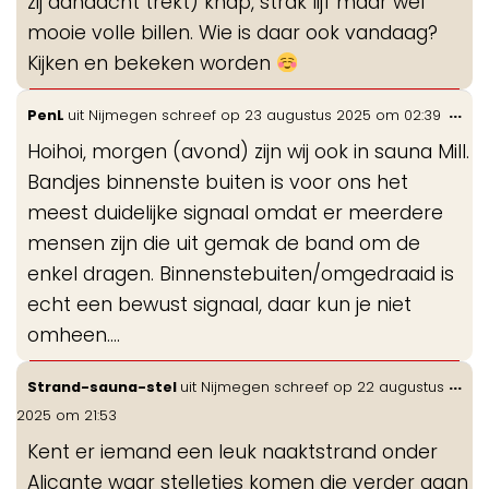
zij aandacht trekt) knap, strak lijf maar wel
mooie volle billen. Wie is daar ook vandaag?
Kijken en bekeken worden
Wis
...
PenL
uit
Nijmegen
schreef op
23 augustus 2025
om
02:39
de
Hoihoi, morgen (avond) zijn wij ook in sauna Mill.
me
Bandjes binnenste buiten is voor ons het
meest duidelijke signaal omdat er meerdere
mensen zijn die uit gemak de band om de
enkel dragen. Binnenstebuiten/omgedraaid is
echt een bewust signaal, daar kun je niet
omheen….
Wis
...
Strand-sauna-stel
uit
Nijmegen
schreef op
22 augustus
de
2025
om
21:53
me
Kent er iemand een leuk naaktstrand onder
Alicante waar stelletjes komen die verder gaan