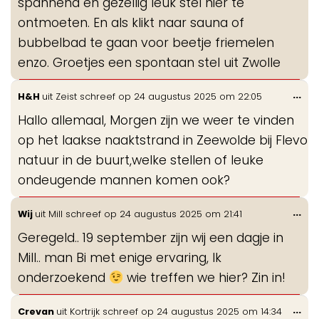
spannend en gezellig leuk stel hier te
ontmoeten. En als klikt naar sauna of
bubbelbad te gaan voor beetje friemelen
enzo. Groetjes een spontaan stel uit Zwolle
Wis
...
H&H
uit
Zeist
schreef op
24 augustus 2025
om
22:05
de
Hallo allemaal, Morgen zijn we weer te vinden
me
op het laakse naaktstrand in Zeewolde bij Flevo
natuur in de buurt,welke stellen of leuke
ondeugende mannen komen ook?
Wis
...
Wij
uit
Mill
schreef op
24 augustus 2025
om
21:41
de
Geregeld.. 19 september zijn wij een dagje in
me
Mill.. man Bi met enige ervaring, Ik
onderzoekend
wie treffen we hier? Zin in!
Wis
...
Crevan
uit
Kortrijk
schreef op
24 augustus 2025
om
14:34