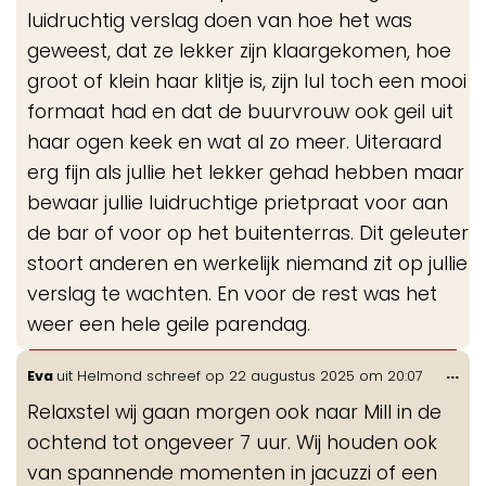
luidruchtig verslag doen van hoe het was
geweest, dat ze lekker zijn klaargekomen, hoe
groot of klein haar klitje is, zijn lul toch een mooi
formaat had en dat de buurvrouw ook geil uit
haar ogen keek en wat al zo meer. Uiteraard
erg fijn als jullie het lekker gehad hebben maar
bewaar jullie luidruchtige prietpraat voor aan
de bar of voor op het buitenterras. Dit geleuter
stoort anderen en werkelijk niemand zit op jullie
verslag te wachten. En voor de rest was het
weer een hele geile parendag.
Wis
...
Eva
uit
Helmond
schreef op
22 augustus 2025
om
20:07
de
Relaxstel wij gaan morgen ook naar Mill in de
me
ochtend tot ongeveer 7 uur. Wij houden ook
van spannende momenten in jacuzzi of een