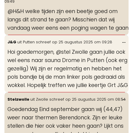
09:49
me
@H&H welke tijden zijn een beetje goed om
langs dit strand te gaan? Misschien dat wij
vandaag weer eens een poging wagen te gaan
Wis
...
J&G
uit
Putten
schreef op
25 augustus 2025
om
09:28
de
Hoi goedemorgen, @stel Zwolle gaan jullie ook
me
wel eens naar sauna Drome in Putten (ook erg
gezellig) Wij zijn er regelmatig en hebben het
pols bandje bij de man linker pols gedraaid als
wokkel. Hopelijk treffen we jullie keertje Grt J&G
Wis
...
Stelzwolle
uit
Zwolle
schreef op
25 augustus 2025
om
08:54
de
Goedendag Eind september gaan wij (44,47)
me
weer naar thermen Berendonck. Zijn er leuke
stellen die hier ook vaker heen gaan? Lijkt ons