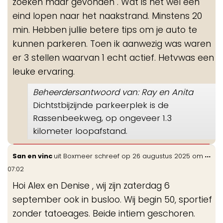
zoeken maar gevonden . Wat is het wel een
eind lopen naar het naakstrand. Minstens 20
min. Hebben jullie betere tips om je auto te
kunnen parkeren. Toen ik aanwezig was waren
er 3 stellen waarvan 1 echt actief. Hetvwas een
leuke ervaring.
Beheerdersantwoord van: Ray en Anita
Dichtstbijzijnde parkeerplek is de
Rassenbeekweg, op ongeveer 1.3
kilometer loopafstand.
Wis
...
San en vinc
uit
Boxmeer
schreef op
26 augustus 2025
om
de
07:02
me
Hoi Alex en Denise , wij zijn zaterdag 6
september ook in busloo. Wij begin 50, sportief
zonder tatoeages. Beide intiem geschoren.