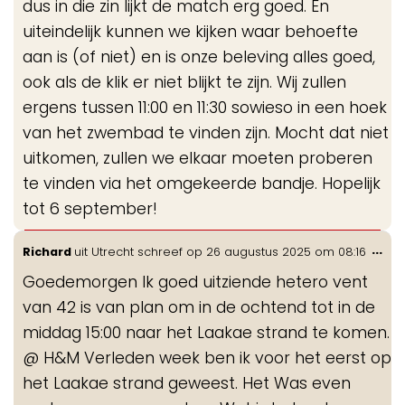
dus in die zin lijkt de match erg goed. En
uiteindelijk kunnen we kijken waar behoefte
aan is (of niet) en is onze beleving alles goed,
ook als de klik er niet blijkt te zijn. Wij zullen
ergens tussen 11:00 en 11:30 sowieso in een hoek
van het zwembad te vinden zijn. Mocht dat niet
uitkomen, zullen we elkaar moeten proberen
te vinden via het omgekeerde bandje. Hopelijk
tot 6 september!
Wis
...
Richard
uit
Utrecht
schreef op
26 augustus 2025
om
08:16
de
Goedemorgen Ik goed uitziende hetero vent
me
van 42 is van plan om in de ochtend tot in de
middag 15:00 naar het Laakae strand te komen.
@ H&M Verleden week ben ik voor het eerst op
het Laakae strand geweest. Het Was even