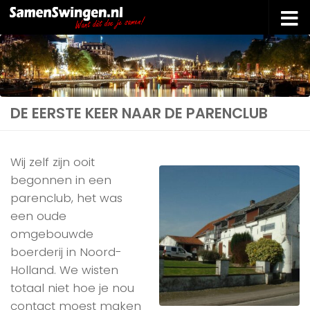
Doorgaan naar inhoud
DE EERSTE KEER NAAR DE PARENCLUB
Wij zelf zijn ooit
begonnen in een
parenclub, het was
een oude
omgebouwde
boerderij in Noord-
Holland. We wisten
totaal niet hoe je nou
contact moest maken