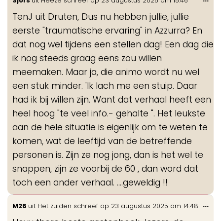
Sjors
uit
Heeze
schreef op
23 augustus 2025
om
15:46
de
TenJ uit Druten, Dus nu hebben jullie, jullie
me
eerste "traumatische ervaring" in Azzurra? En
dat nog wel tijdens een stellen dag! Een dag die
ik nog steeds graag eens zou willen
meemaken. Maar ja, die animo wordt nu wel
een stuk minder. 'Ik lach me een stuip. Daar
had ik bij willen zijn. Want dat verhaal heeft een
heel hoog "te veel info.- gehalte ". Het leukste
aan de hele situatie is eigenlijk om te weten te
komen, wat de leeftijd van de betreffende
personen is. Zijn ze nog jong, dan is het wel te
snappen, zijn ze voorbij de 60 , dan word dat
toch een ander verhaal. ....geweldig !!
Wis
...
M26
uit
Het zuiden
schreef op
23 augustus 2025
om
14:48
de