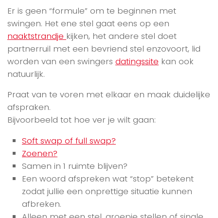
Er is geen “formule” om te beginnen met
swingen. Het ene stel gaat eens op een
naaktstrandje
kijken, het andere stel doet
partnerruil met een bevriend stel enzovoort, lid
worden van een swingers
datingssite
kan ook
natuurlijk.
Praat van te voren met elkaar en maak duidelijke
afspraken.
Bijvoorbeeld tot hoe ver je wilt gaan:
Soft swap of full swap?
Zoenen?
Samen in 1 ruimte blijven?
Een woord afspreken wat “stop” betekent
zodat jullie een onprettige situatie kunnen
afbreken.
Alleen met een stel, groepje stellen of single