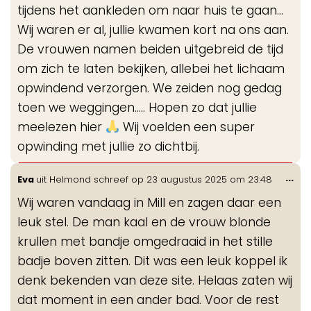
tijdens het aankleden om naar huis te gaan...
Wij waren er al, jullie kwamen kort na ons aan.
De vrouwen namen beiden uitgebreid de tijd
om zich te laten bekijken, allebei het lichaam
opwindend verzorgen. We zeiden nog gedag
toen we weggingen..... Hopen zo dat jullie
meelezen hier
Wij voelden een super
opwinding met jullie zo dichtbij.
Wis
...
Eva
uit
Helmond
schreef op
23 augustus 2025
om
23:48
de
Wij waren vandaag in Mill en zagen daar een
me
leuk stel. De man kaal en de vrouw blonde
krullen met bandje omgedraaid in het stille
badje boven zitten. Dit was een leuk koppel ik
denk bekenden van deze site. Helaas zaten wij
dat moment in een ander bad. Voor de rest