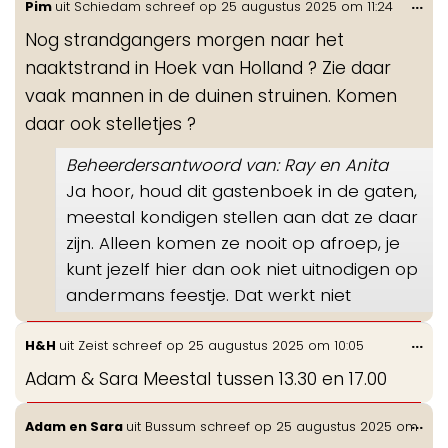
Wis
...
Pim
uit
Schiedam
schreef op
25 augustus 2025
om
11:24
de
Nog strandgangers morgen naar het
me
naaktstrand in Hoek van Holland ? Zie daar
vaak mannen in de duinen struinen. Komen
daar ook stelletjes ?
Beheerdersantwoord van: Ray en Anita
Ja hoor, houd dit gastenboek in de gaten,
meestal kondigen stellen aan dat ze daar
zijn. Alleen komen ze nooit op afroep, je
kunt jezelf hier dan ook niet uitnodigen op
andermans feestje. Dat werkt niet
Wis
...
H&H
uit
Zeist
schreef op
25 augustus 2025
om
10:05
de
Adam & Sara Meestal tussen 13.30 en 17.00
me
Wis
...
Adam en Sara
uit
Bussum
schreef op
25 augustus 2025
om
de