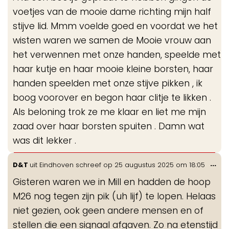
voetjes van de mooie dame richting mijn half
stijve lid. Mmm voelde goed en voordat we het
wisten waren we samen de Mooie vrouw aan
het verwennen met onze handen, speelde met
haar kutje en haar mooie kleine borsten, haar
handen speelden met onze stijve pikken , ik
boog voorover en begon haar clitje te likken .
Als beloning trok ze me klaar en liet me mijn
zaad over haar borsten spuiten . Damn wat
was dit lekker .
Wis
...
D&T
uit
Eindhoven
schreef op
25 augustus 2025
om
18:05
de
Gisteren waren we in Mill en hadden de hoop
me
M26 nog tegen zijn pik (uh lijf) te lopen. Helaas
niet gezien, ook geen andere mensen en of
stellen die een signaal afgaven. Zo na etenstijd