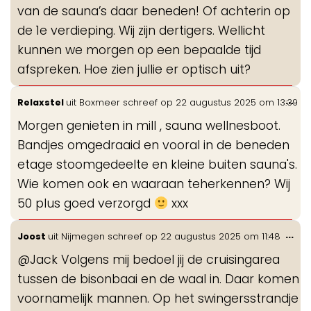
van de sauna’s daar beneden! Of achterin op
de 1e verdieping. Wij zijn dertigers. Wellicht
kunnen we morgen op een bepaalde tijd
afspreken. Hoe zien jullie er optisch uit?
Wis
...
Relaxstel
uit
Boxmeer
schreef op
22 augustus 2025
om
13:39
de
Morgen genieten in mill , sauna wellnesboot.
me
Bandjes omgedraaid en vooral in de beneden
etage stoomgedeelte en kleine buiten sauna's.
Wie komen ook en waaraan teherkennen? Wij
50 plus goed verzorgd
xxx
Wis
...
Joost
uit
Nijmegen
schreef op
22 augustus 2025
om
11:48
de
@Jack Volgens mij bedoel jij de cruisingarea
me
tussen de bisonbaai en de waal in. Daar komen
voornamelijk mannen. Op het swingersstrandje