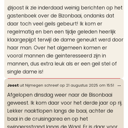
me
@joost ik zie inderdaad weinig berichten op het
gastenboek over de Bizonbaai, ondanks dat
daar toch veel geils gebeurt! Ik kom er
regelmatig en ben een tijdje geleden heerlijk
klaargepijpt terwijl de dame geneukt werd door
haar man. Over het algemeen komen er
vooral mannen die geinteresseerd zijn in
mannen, dus extra leuk als er een geil stel of
single dame is!
Wis
...
Joost
uit
Nijmegen
schreef op
21 augustus 2025
om
15:51
de
Afgelopen dinsdag weer naar de Bisonbaai
me
geweest. Ik kom daar voor het derde jaar op rij.
Lekker naaktlopen langs de baai, achter de
baai in de cruisingarea en op het
swingersstrand langs de Waal. Er is daar voor