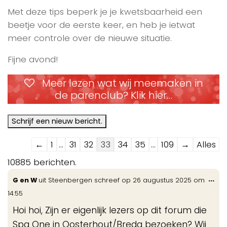
Met deze tips beperk je je kwetsbaarheid een
beetje voor de eerste keer, en heb je ietwat
meer controle over de nieuwe situatie.
Fijne avond!
Meer lezen wat wij meemaken in
de parenclub? Klik hier…
Navigatie
←
1
...
31
32
33
34
35
...
109
→
Alles
door
10885 berichten.
de
Wis
...
G en W
uit
Steenbergen
schreef op
26 augustus 2025
om
gastenboek-
de
14:55
lijst
me
Hoi hoi, Zijn er eigenlijk lezers op dit forum die
Spa One in Oosterhout/Breda bezoeken? Wij