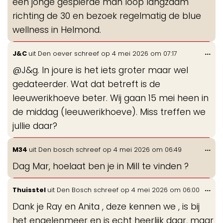
een jonge gespierde man loop langzaam
richting de 30 en bezoek regelmatig de blue
wellness in Helmond.
Wis
...
J&C
uit
Den oever
schreef op
4 mei 2026
om
07:17
de
@J&g. In joure is het iets groter maar wel
me
gedateerder. Wat dat betreft is de
leeuwerikhoeve beter. Wij gaan 15 mei heen in
de middag (leeuwerikhoeve). Miss treffen we
jullie daar?
Wis
...
M34
uit
Den bosch
schreef op
4 mei 2026
om
06:49
de
Dag Mar, hoelaat ben je in Mill te vinden ?
me
Wis
...
Thuisstel
uit
Den Bosch
schreef op
4 mei 2026
om
06:00
de
Dank je Ray en Anita , deze kennen we , is bij
me
het engelenmeer en is echt heerlijk daar, maar