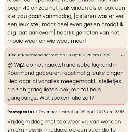
begin 40 en zou het leuk vinden als er ook een
stel zou gaan vanmiddag, [gisteren was er wel
een leuk stel, maar heel even gezien omdat ik
erg laat aankwam] heerlijk genieten van het
mooie weer en wie weet meer!
Wis
...
Dirk
uit
Roermond
schreef op
30 april 2026
om
08:29
de
@ Wij2: op het naaktstrand isabellagriend in
me
Roermond gebeuren regelmatig leuke dingen.
Heb daar al vanalles meegemaakt.. stelletjes
die zich graag lieten bekijken tot hele
gangbangs.. Wat zoeken jullie zelf?
Wis
...
Pastapesto
uit
Zevenaar
schreef op
29 april 2026
om
23:55
de
Vrijdagmiddag met top weer vrij van werk en
me
zin om heerlijk middagje op een strandje te