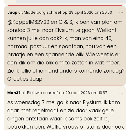
Wis
...
Jaap
uit
Middelburg
schreef op
29 april 2026
om
20:03
de
@KoppelM32V22 en G & S, ik ben van plan om
me
zondag 3 mei naar Elysium te gaan. Wellicht
kunnen jullie dan ook? Ik, man van eind 40,
normaal postuur en spontaan, hou van een
praatje en een spannende blik. Wie weet is er
een klik om die blik om te zetten in wat meer.
Zie ik jullie of iemand anders komende zondag?
Groetjes Jaap
Wis
...
Man37
uit
Bleiswijk
schreef op
29 april 2026
om
19:57
de
As woensdag 7 mei ga ik naar Elysium. Ik kom
me
daar met regelmaat en zie daar vaak geile
dingen ontstaan waar ik soms ook zelf bij
betrokken ben. Welke vrouw of stel is daar ook