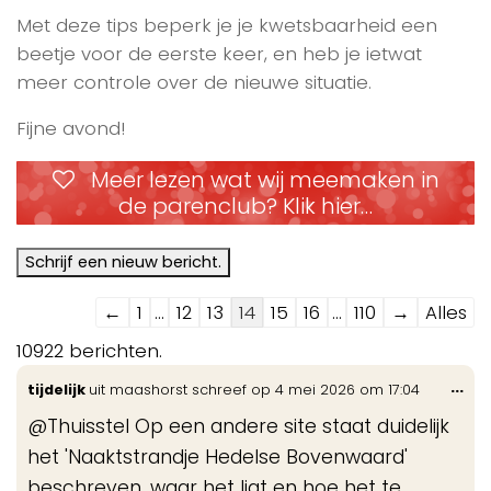
Met deze tips beperk je je kwetsbaarheid een
beetje voor de eerste keer, en heb je ietwat
meer controle over de nieuwe situatie.
Fijne avond!
Meer lezen wat wij meemaken in
de parenclub? Klik hier…
Navigatie
←
1
...
12
13
14
15
16
...
110
→
Alles
door
10922 berichten.
de
Wis
...
tijdelijk
uit
maashorst
schreef op
4 mei 2026
om
17:04
gastenboek-
de
lijst
@Thuisstel Op een andere site staat duidelijk
me
het 'Naaktstrandje Hedelse Bovenwaard'
beschreven, waar het ligt en hoe het te