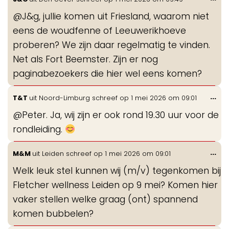
de
@J&g, jullie komen uit Friesland, waarom niet
me
eens de woudfenne of Leeuwerikhoeve
proberen? We zijn daar regelmatig te vinden.
Net als Fort Beemster. Zijn er nog
paginabezoekers die hier wel eens komen?
Wis
...
T&T
uit
Noord-Limburg
schreef op
1 mei 2026
om
09:01
de
@Peter. Ja, wij zijn er ook rond 19.30 uur voor de
me
rondleiding.
Wis
...
M&M
uit
Leiden
schreef op
1 mei 2026
om
09:01
de
Welk leuk stel kunnen wij (m/v) tegenkomen bij
me
Fletcher wellness Leiden op 9 mei? Komen hier
vaker stellen welke graag (ont) spannend
komen bubbelen?