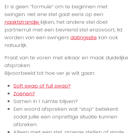
Er is geen “formule” om te beginnen met
swingen. Het ene stel gaat eens op een
naaktstrandje
kijken, het andere stel doet
partnerruil met een bevriend stel enzovoort, lid
worden van een swingers
datingssite
kan ook
natuurlijk.
Praat van te voren met elkaar en maak duidelijke
afspraken.
Bijvoorbeeld tot hoe ver je wilt gaan:
Soft swap of full swap?
Zoenen?
Samen in 1 ruimte blijven?
Een woord afspreken wat “stop” betekent
zodat jullie een onprettige situatie kunnen
afbreken.
Alleen met een stel, groepje stellen of single