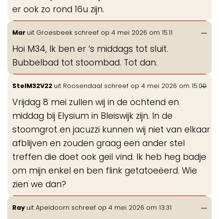
er ook zo rond 16u zijn.
Wis
...
Mar
uit
Groesbeek
schreef op
4 mei 2026
om
15:11
de
Hoi M34, Ik ben er ‘s middags tot sluit.
me
Bubbelbad tot stoombad. Tot dan.
Wis
...
StelM32V22
uit
Roosendaal
schreef op
4 mei 2026
om
15:00
de
Vrijdag 8 mei zullen wij in de ochtend en
me
middag bij Elysium in Bleiswijk zijn. In de
stoomgrot en jacuzzi kunnen wij niet van elkaar
afblijven en zouden graag een ander stel
treffen die doet ook geil vind. Ik heb heg badje
om mijn enkel en ben flink getatoeëerd. Wie
zien we dan?
Wis
...
Ray
uit
Apeldoorn
schreef op
4 mei 2026
om
13:31
de