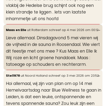
vlakbij de Hedelse brug schijnt ook nog een
klein strandje te liggen . Iets van laatste
inhammetje uit ons hoofd
Wis
...
Maas en Elle
uit
Rotterdam
schreef op
4 mei 2026
om
00:12
de
Lieve allemaal. Dinsdagavond 5 mei vieren wij
me
de vrijheid in de sauna in Roosendaal. Wie viert
dit feestje met ons mee ? Kus Maas en Elle Ik
Wij: roze en licht groene handdoek. Maas :
tatoeage op schouders en rechterarm.
Wis
...
Stel1978
uit
Noord Holland
schreef op
3 mei 2026
om
23:52
de
Hoi allemaal, wij zijn van plan om op 14 mei
me
Hemelvaartsdag naar Blue Wellness te gaan in
Leiden, is dat een leuke, ontspannende en
tevens spannende sauna? Zou leuk zijn een