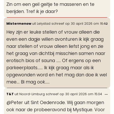
Zin om een geil geitje te masseren en te
berijden. Tref ik je daar?
Wis
...
Mistermenow
uit
Lelystad
schreef op
30 april 2026
om
16:42
de
Hey zijn er leuke stellen of vrouw alleen die
me
even een dagje willen avonturen ik kijk graag
naar stellen of vrouw alleen liefst jong en zie
het graag van dichtbij misschien samen naar
erotisch bios of sauna ...... Of ergens op een
parkeerplaats....... Ik kijk graag maar als ik
opgewonden word en het mag dan doe ik wel
mee.... Bi mag ook......
Wis
...
T&T
uit
Noord-Limburg
schreef op
30 april 2026
om
15:04
de
@Peter uit Sint Oedenrode. Wij gaan morgen
me
ook naar de probeeravond bij Mystique. Voor