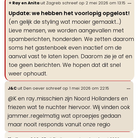
Wi
...
Ray en Anita
uit
Zagreb
schreef op
2 mei 2026
om
13:15
de
Update: we hebben het voorlopig opgelost!
me
(en gelijk de styling wat mooier gemaakt…)
Lieve mensen, we worden aangevallen met
spamberichten, honderden. We zetten daarom
soms het gastenboek even inactief om de
aanval vast te laten lopen. Daarom zie je af en
toe geen berichten. We hopen dat dit snel
weer ophoudt.
Wis
...
J&C
uit
Den oever
schreef op
1 mei 2026
om
22:15
de
@K en ray..misschien zijn Noord Hollanders en
me
friezen wat te nuchter hiervoor. Wij vinden ook
jammer..regelmatig wat oproepjes gedaan
maar nooit responds vanuit onze regio