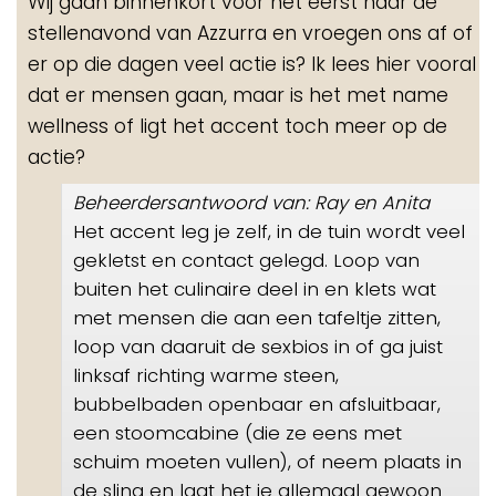
Wij gaan binnenkort voor het eerst naar de
me
stellenavond van Azzurra en vroegen ons af of
er op die dagen veel actie is? Ik lees hier vooral
dat er mensen gaan, maar is het met name
wellness of ligt het accent toch meer op de
actie?
Beheerdersantwoord van: Ray en Anita
Het accent leg je zelf, in de tuin wordt veel
gekletst en contact gelegd. Loop van
buiten het culinaire deel in en klets wat
met mensen die aan een tafeltje zitten,
loop van daaruit de sexbios in of ga juist
linksaf richting warme steen,
bubbelbaden openbaar en afsluitbaar,
een stoomcabine (die ze eens met
schuim moeten vullen), of neem plaats in
de sling en laat het je allemaal gewoon