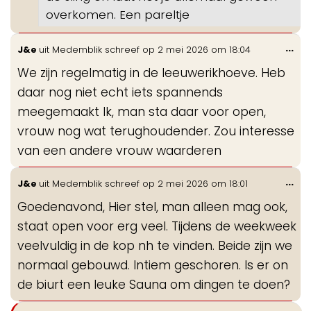
overkomen. Een pareltje
Wis
...
J&e
uit
Medemblik
schreef op
2 mei 2026
om
18:04
de
We zijn regelmatig in de leeuwerikhoeve. Heb
me
daar nog niet echt iets spannends
meegemaakt Ik, man sta daar voor open,
vrouw nog wat terughoudender. Zou interesse
van een andere vrouw waarderen
Wis
...
J&e
uit
Medemblik
schreef op
2 mei 2026
om
18:01
de
Goedenavond, Hier stel, man alleen mag ook,
me
staat open voor erg veel. Tijdens de weekweek
veelvuldig in de kop nh te vinden. Beide zijn we
normaal gebouwd. Intiem geschoren. Is er on
de biurt een leuke Sauna om dingen te doen?