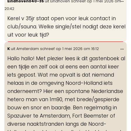
Wis
...
Eindhoven040-35
uit
Eindhoven
schreef op
1 mei 2026
om
de
20:42
me
Kerel v 35jr staat open voor leuk contact in
club/sauna. Welke single/stel nodigt deze kerel
uit voor leuk tijd?
Wis
...
K
uit
Amsterdam
schreef op
1 mei 2026
om
16:12
de
Hallo hallo! Met plezier lees ik dit gastenboek al
me
een tijdje en zelf ook al eens een aantal keer
iets gepost. Wat me opvalt is dat niemand
helaas in de omgeving Noord-Holland iets
onderneemt? Hier een spontane Nederlandse
hetero man van 1m90, met brede/gespierde
bouw en snor en baardje. Ben regelmatig in
Spazuiver te Amsterdam, Fort Beemster of
diverse naaktstranden langs de Noord-