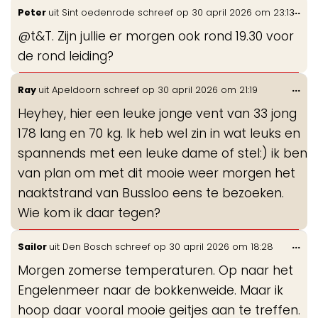
Wis
...
Peter
uit
Sint oedenrode
schreef op
30 april 2026
om
23:13
de
@t&T. Zijn jullie er morgen ook rond 19.30 voor
me
de rond leiding?
Wis
...
Ray
uit
Apeldoorn
schreef op
30 april 2026
om
21:19
de
Heyhey, hier een leuke jonge vent van 33 jong
me
178 lang en 70 kg. Ik heb wel zin in wat leuks en
spannends met een leuke dame of stel:) ik ben
van plan om met dit mooie weer morgen het
naaktstrand van Bussloo eens te bezoeken.
Wie kom ik daar tegen?
Wis
...
Sailor
uit
Den Bosch
schreef op
30 april 2026
om
18:28
de
Morgen zomerse temperaturen. Op naar het
me
Engelenmeer naar de bokkenweide. Maar ik
hoop daar vooral mooie geitjes aan te treffen.