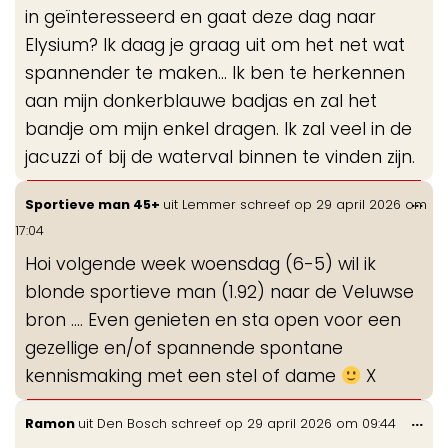
in geïnteresseerd en gaat deze dag naar
Elysium? Ik daag je graag uit om het net wat
spannender te maken... Ik ben te herkennen
aan mijn donkerblauwe badjas en zal het
bandje om mijn enkel dragen. Ik zal veel in de
jacuzzi of bij de waterval binnen te vinden zijn.
Wis
...
Sportieve man 45+
uit
Lemmer
schreef op
29 april 2026
om
de
17:04
me
Hoi volgende week woensdag (6-5) wil ik
blonde sportieve man (1.92) naar de Veluwse
bron …. Even genieten en sta open voor een
gezellige en/of spannende spontane
kennismaking met een stel of dame
X
Wis
...
Ramon
uit
Den Bosch
schreef op
29 april 2026
om
09:44
de