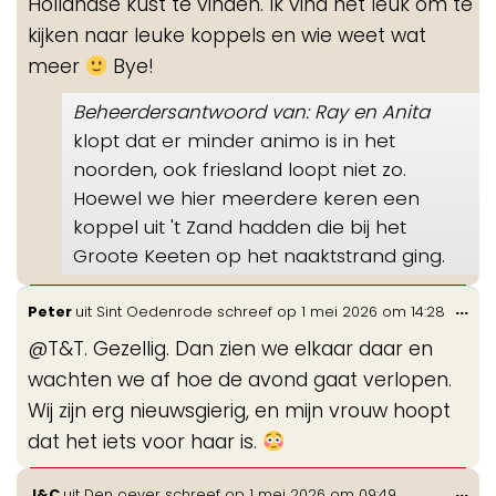
Hollandse kust te vinden. Ik vind het leuk om te
kijken naar leuke koppels en wie weet wat
meer
Bye!
Beheerdersantwoord van: Ray en Anita
klopt dat er minder animo is in het
noorden, ook friesland loopt niet zo.
Hoewel we hier meerdere keren een
koppel uit 't Zand hadden die bij het
Groote Keeten op het naaktstrand ging.
Wis
...
Peter
uit
Sint Oedenrode
schreef op
1 mei 2026
om
14:28
de
@T&T. Gezellig. Dan zien we elkaar daar en
me
wachten we af hoe de avond gaat verlopen.
Wij zijn erg nieuwsgierig, en mijn vrouw hoopt
dat het iets voor haar is.
Wis
...
J&C
uit
Den oever
schreef op
1 mei 2026
om
09:49