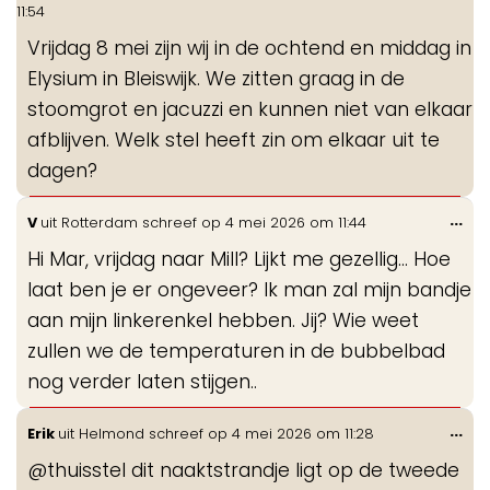
de
11:54
me
Vrijdag 8 mei zijn wij in de ochtend en middag in
Elysium in Bleiswijk. We zitten graag in de
stoomgrot en jacuzzi en kunnen niet van elkaar
afblijven. Welk stel heeft zin om elkaar uit te
dagen?
Wis
...
V
uit
Rotterdam
schreef op
4 mei 2026
om
11:44
de
Hi Mar, vrijdag naar Mill? Lijkt me gezellig... Hoe
me
laat ben je er ongeveer? Ik man zal mijn bandje
aan mijn linkerenkel hebben. Jij? Wie weet
zullen we de temperaturen in de bubbelbad
nog verder laten stijgen..
Wis
...
Erik
uit
Helmond
schreef op
4 mei 2026
om
11:28
de
@thuisstel dit naaktstrandje ligt op de tweede
me