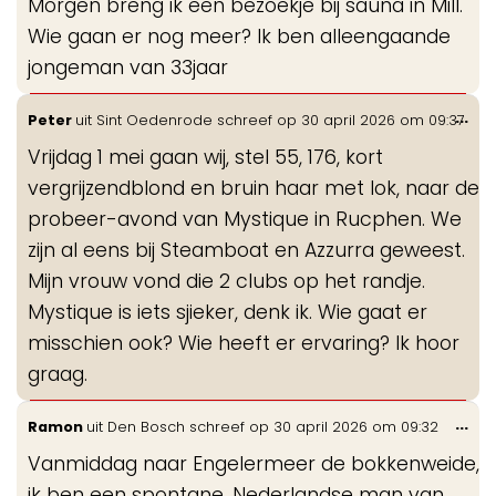
Morgen breng ik een bezoekje bij sauna in Mill.
me
Wie gaan er nog meer? Ik ben alleengaande
jongeman van 33jaar
Wis
...
Peter
uit
Sint Oedenrode
schreef op
30 april 2026
om
09:37
de
Vrijdag 1 mei gaan wij, stel 55, 176, kort
me
vergrijzendblond en bruin haar met lok, naar de
probeer-avond van Mystique in Rucphen. We
zijn al eens bij Steamboat en Azzurra geweest.
Mijn vrouw vond die 2 clubs op het randje.
Mystique is iets sjieker, denk ik. Wie gaat er
misschien ook? Wie heeft er ervaring? Ik hoor
graag.
Wis
...
Ramon
uit
Den Bosch
schreef op
30 april 2026
om
09:32
de
Vanmiddag naar Engelermeer de bokkenweide,
me
ik ben een spontane, Nederlandse man van