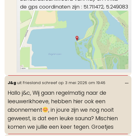
de gps coordinaten zijn : 51.711472, 5.249083
Wis
...
J&g
uit
Friesland
schreef op
3 mei 2026
om
19:46
de
Hallo j&c, Wij gaan regelmatig naar de
me
leeuwerikhoeve, hebben hier ook een
abonnement
, in joure zijn we nog nooit
geweest, is dat een leuke sauna? Mischien
komen we jullie een keer tegen. Groetjes