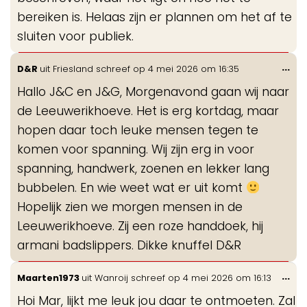
bereiken is. Helaas zijn er plannen om het af te
sluiten voor publiek.
Wis
...
D&R
uit
Friesland
schreef op
4 mei 2026
om
16:35
de
Hallo J&C en J&G, Morgenavond gaan wij naar
me
de Leeuwerikhoeve. Het is erg kortdag, maar
hopen daar toch leuke mensen tegen te
komen voor spanning. Wij zijn erg in voor
spanning, handwerk, zoenen en lekker lang
bubbelen. En wie weet wat er uit komt
Hopelijk zien we morgen mensen in de
Leeuwerikhoeve. Zij een roze handdoek, hij
armani badslippers. Dikke knuffel D&R
Wis
...
Maarten1973
uit
Wanroij
schreef op
4 mei 2026
om
16:13
de
Hoi Mar, lijkt me leuk jou daar te ontmoeten. Zal
me