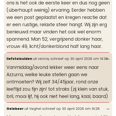
ons is het ook de eerste keer en dus nog geen
(überhaupt weinig) ervaring. Eerder hebben
we een post geplaatst en kregen reactie dat
er een rustige, relaxte sfeer hangt. Wij zijn erg
benieuwd maar vinden het ook wel enorm
spannend. Man 52, vergrijzend donker haar,
vrouw 49, licht/donkerblond half lang haar.
Wis
...
liefstelzuiden
uit
venray
schreef op
30 april 2026
om
14:38
de
Vanmiddag/avond lekker weer eens naar
me
Azzurra, welke leuke stellen gaan we
ontmoeten? Wij zelf 34/45jaar, rond onze
leeftijd zou fijn zijn! tot straks (zij klein van stuk,
bril, mooi lijf, hij ook niet heel lang, kaal, baard)
Wis
...
Gelebeer
uit
Veghel
schreef op
30 april 2026
om
14:28
de