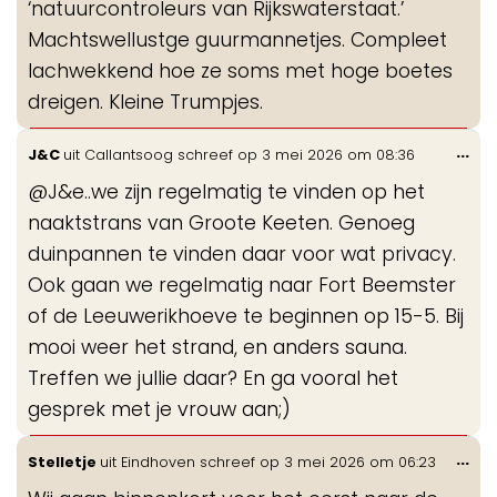
‘natuurcontroleurs van Rijkswaterstaat.’
Machtswellustge guurmannetjes. Compleet
lachwekkend hoe ze soms met hoge boetes
dreigen. Kleine Trumpjes.
Wis
...
J&C
uit
Callantsoog
schreef op
3 mei 2026
om
08:36
de
@J&e..we zijn regelmatig te vinden op het
me
naaktstrans van Groote Keeten. Genoeg
duinpannen te vinden daar voor wat privacy.
Ook gaan we regelmatig naar Fort Beemster
of de Leeuwerikhoeve te beginnen op 15-5. Bij
mooi weer het strand, en anders sauna.
Treffen we jullie daar? En ga vooral het
gesprek met je vrouw aan;)
Wis
...
Stelletje
uit
Eindhoven
schreef op
3 mei 2026
om
06:23
de