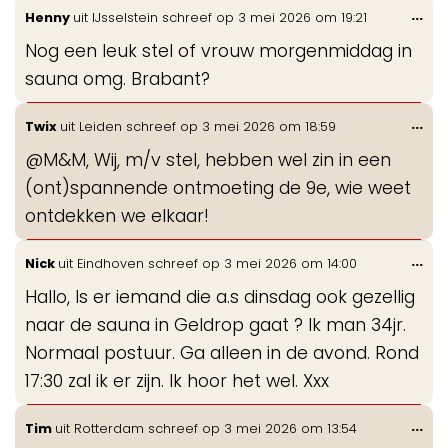
Wis
...
Henny
uit
IJsselstein
schreef op
3 mei 2026
om
19:21
de
Nog een leuk stel of vrouw morgenmiddag in
me
sauna omg. Brabant?
Wis
...
Twix
uit
Leiden
schreef op
3 mei 2026
om
18:59
de
@M&M, Wij, m/v stel, hebben wel zin in een
me
(ont)spannende ontmoeting de 9e, wie weet
ontdekken we elkaar!
Wis
...
Nick
uit
Eindhoven
schreef op
3 mei 2026
om
14:00
de
Hallo, Is er iemand die a.s dinsdag ook gezellig
me
naar de sauna in Geldrop gaat ? Ik man 34jr.
Normaal postuur. Ga alleen in de avond. Rond
17:30 zal ik er zijn. Ik hoor het wel. Xxx
Wis
...
Tim
uit
Rotterdam
schreef op
3 mei 2026
om
13:54
de