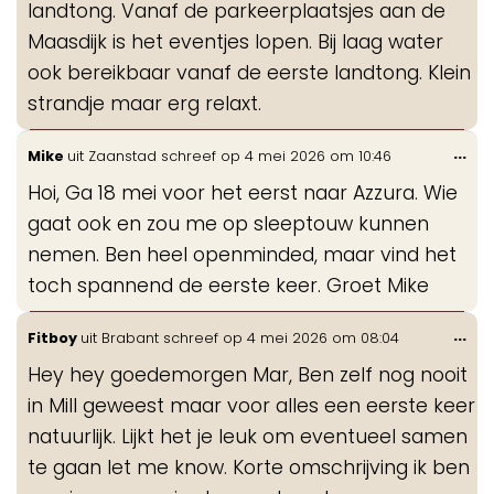
landtong. Vanaf de parkeerplaatsjes aan de
Maasdijk is het eventjes lopen. Bij laag water
ook bereikbaar vanaf de eerste landtong. Klein
strandje maar erg relaxt.
Wis
...
Mike
uit
Zaanstad
schreef op
4 mei 2026
om
10:46
de
Hoi, Ga 18 mei voor het eerst naar Azzura. Wie
me
gaat ook en zou me op sleeptouw kunnen
nemen. Ben heel openminded, maar vind het
toch spannend de eerste keer. Groet Mike
Wis
...
Fitboy
uit
Brabant
schreef op
4 mei 2026
om
08:04
de
Hey hey goedemorgen Mar, Ben zelf nog nooit
me
in Mill geweest maar voor alles een eerste keer
natuurlijk. Lijkt het je leuk om eventueel samen
te gaan let me know. Korte omschrijving ik ben