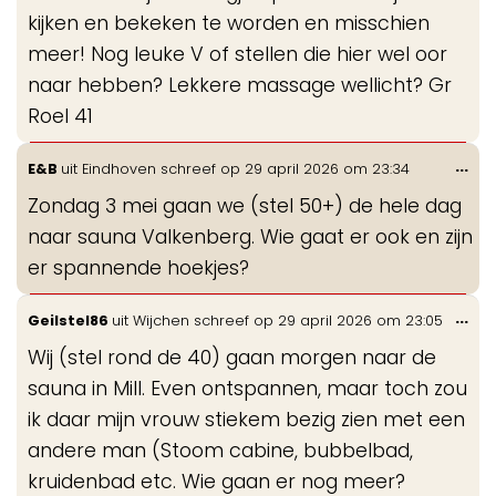
kijken en bekeken te worden en misschien
meer! Nog leuke V of stellen die hier wel oor
naar hebben? Lekkere massage wellicht? Gr
Roel 41
Wis
...
E&B
uit
Eindhoven
schreef op
29 april 2026
om
23:34
de
Zondag 3 mei gaan we (stel 50+) de hele dag
me
naar sauna Valkenberg. Wie gaat er ook en zijn
er spannende hoekjes?
Wis
...
Geilstel86
uit
Wijchen
schreef op
29 april 2026
om
23:05
de
Wij (stel rond de 40) gaan morgen naar de
me
sauna in Mill. Even ontspannen, maar toch zou
ik daar mijn vrouw stiekem bezig zien met een
andere man (Stoom cabine, bubbelbad,
kruidenbad etc. Wie gaan er nog meer?