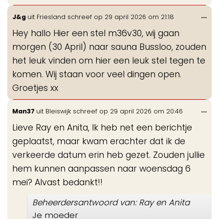
Wis
...
J&g
uit
Friesland
schreef op
29 april 2026
om
21:18
de
Hey hallo Hier een stel m36v30, wij gaan
me
morgen (30 April) naar sauna Bussloo, zouden
het leuk vinden om hier een leuk stel tegen te
komen. Wij staan voor veel dingen open.
Groetjes xx
Wis
...
Man37
uit
Bleiswijk
schreef op
29 april 2026
om
20:46
de
Lieve Ray en Anita, Ik heb net een berichtje
me
geplaatst, maar kwam erachter dat ik de
verkeerde datum erin heb gezet. Zouden jullie
hem kunnen aanpassen naar woensdag 6
mei? Alvast bedankt!!
Beheerdersantwoord van: Ray en Anita
Je moeder