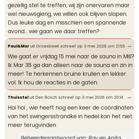
gezellig stel te treffen, wij zijn onervaren maar
wel nieuwsgierig, we willen ook blijven slapen.
Dus leuke dag en misschien een spannende
avond… wie gaan we daar treffen?
Wis
...
Paul&Mar
uit
Groesbeek
schreef op
3 mei 2026
om
21:55
de
Wie gaat er vrijdag 15 mei naar de sauna in Mill?
me
Ik Mar 38 ga dan alleen naar de sauna en zin in
meer! Te herkennen bruine krullen en lekker
vol. Ik hou de reacties in de gaten.
Wis
...
Thuisstel
uit
Den Bosch
schreef op
3 mei 2026
om
20:14
de
Hoi hoi , wie heeft nog een keer de coördinaten
me
van het swingersstrandke in hedel kan het niet
meer terugvinden
Beheerdersantwoord van: Ray en Anita