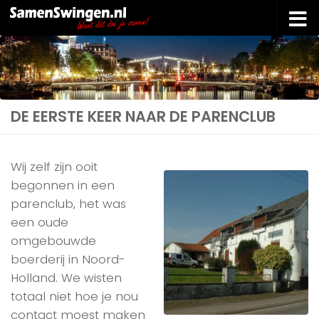
Doorgaan naar inhoud
DE EERSTE KEER NAAR DE PARENCLUB
Wij zelf zijn ooit
begonnen in een
parenclub, het was
een oude
omgebouwde
boerderij in Noord-
Holland. We wisten
totaal niet hoe je nou
contact moest maken