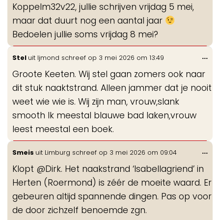
Koppelm32v22, jullie schrijven vrijdag 5 mei,
me
maar dat duurt nog een aantal jaar
Bedoelen jullie soms vrijdag 8 mei?
Wis
...
Stel
uit
Ijmond
schreef op
3 mei 2026
om
13:49
de
Groote Keeten. Wij stel gaan zomers ook naar
me
dit stuk naaktstrand. Alleen jammer dat je nooit
weet wie wie is. Wij zijn man, vrouw,slank
smooth Ik meestal blauwe bad laken,vrouw
leest meestal een boek.
Wis
...
Smeis
uit
Limburg
schreef op
3 mei 2026
om
09:04
de
Klopt @Dirk. Het naakstrand ‘Isabellagriend’ in
me
Herten (Roermond) is zéér de moeite waard. Er
gebeuren altijd spannende dingen. Pas op voor
de door zichzelf benoemde zgn.