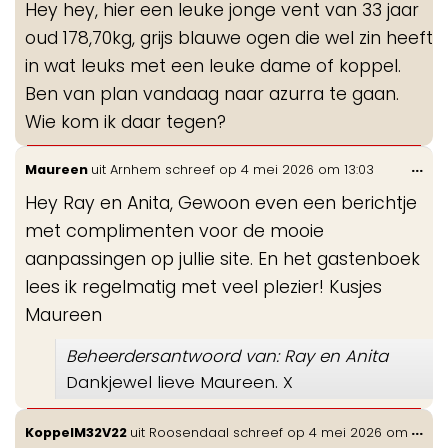
Hey hey, hier een leuke jonge vent van 33 jaar
me
oud 178,70kg, grijs blauwe ogen die wel zin heeft
in wat leuks met een leuke dame of koppel.
Ben van plan vandaag naar azurra te gaan.
Wie kom ik daar tegen?
Wis
...
Maureen
uit
Arnhem
schreef op
4 mei 2026
om
13:03
de
Hey Ray en Anita, Gewoon even een berichtje
me
met complimenten voor de mooie
aanpassingen op jullie site. En het gastenboek
lees ik regelmatig met veel plezier! Kusjes
Maureen
Beheerdersantwoord van: Ray en Anita
Dankjewel lieve Maureen. X
Wis
...
KoppelM32V22
uit
Roosendaal
schreef op
4 mei 2026
om