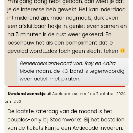
mini gang bang hebt gedaan, dan weet je dat
je de interesse heb gewekt. Het kan inderdaad
intimiderend zijn, maar nogmaals, duik even
een afsluitbaar hokje in, geniet even samen en
na 5 minuten is de rust weer gekeerd. En
beschouw het als een compliment dat je
gevolgd wordt....das toch geen slecht teken
Beheerdersantwoord van: Ray en Anita
Mooie naam, de KG band is tegenwoordig
weer actief met piraten.
Wis
...
Stralend zonnetje
uit
Apeldoorn
schreef op
7 oktober 2024
de
om
12:00
me
De laatste zaterdag van de maand is het
couples-only bij Steamworks. Bij het bestellen
van de tickets kun je een Actiecode invoeren.