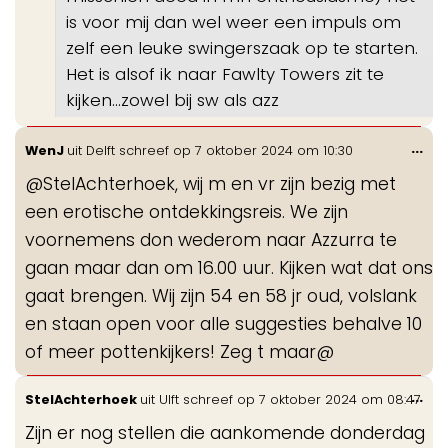
is voor mij dan wel weer een impuls om
zelf een leuke swingerszaak op te starten.
Het is alsof ik naar Fawlty Towers zit te
kijken…zowel bij sw als azz
Wis
...
WenJ
uit
Delft
schreef op
7 oktober 2024
om
10:30
de
@StelAchterhoek, wij m en vr zijn bezig met
me
een erotische ontdekkingsreis. We zijn
voornemens don wederom naar Azzurra te
gaan maar dan om 16.00 uur. Kijken wat dat ons
gaat brengen. Wij zijn 54 en 58 jr oud, volslank
en staan open voor alle suggesties behalve 10
of meer pottenkijkers! Zeg t maar@
Wis
...
StelAchterhoek
uit
Ulft
schreef op
7 oktober 2024
om
08:47
de
Zijn er nog stellen die aankomende donderdag
me