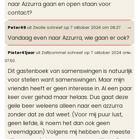
naar Azzurra gaan en open staan voor
contact?
Wis
...
Peter49
uit
Zwolle
schreef op
7 oktober 2024
om
08:27
de
Vandaag even naar Azzurra, wie gaan er ook?
me
Wis
...
Pieter41jaar
uit
Zaltbommel
schreef op
7 oktober 2024
om
de
07:50
me
Dit gastenboek van samenswingen is natuurlijk
voor stellen want samenswingen. Maar mijn
vriendin heeft er geen interesse in. Al een paar
keer over gehad maar helaas. Dus gaat deze
geile beer weleens alleen naar een azzurra
zonder dat ze dat weet. (Voor mij puur lust,
geen liefde, ik noem het dan ook geen
vreemdgaan) Volgens mij hebben de meeste