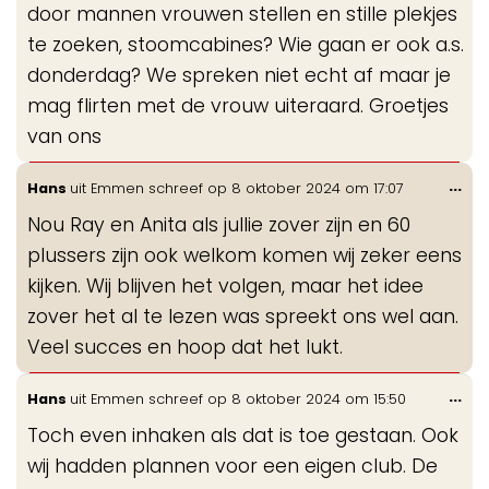
door mannen vrouwen stellen en stille plekjes
te zoeken, stoomcabines? Wie gaan er ook a.s.
donderdag? We spreken niet echt af maar je
mag flirten met de vrouw uiteraard. Groetjes
van ons
Wis
...
Hans
uit
Emmen
schreef op
8 oktober 2024
om
17:07
de
Nou Ray en Anita als jullie zover zijn en 60
me
plussers zijn ook welkom komen wij zeker eens
kijken. Wij blijven het volgen, maar het idee
zover het al te lezen was spreekt ons wel aan.
Veel succes en hoop dat het lukt.
Wis
...
Hans
uit
Emmen
schreef op
8 oktober 2024
om
15:50
de
Toch even inhaken als dat is toe gestaan. Ook
me
wij hadden plannen voor een eigen club. De