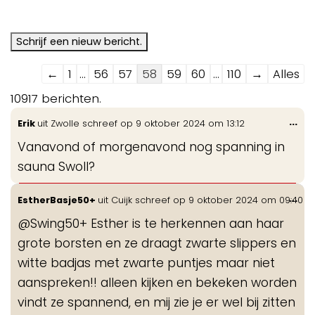
Navigatie
←
1
...
56
57
58
59
60
...
110
→
Alles
door
10917 berichten.
de
Wis
...
Erik
uit
Zwolle
schreef op
9 oktober 2024
om
13:12
gastenboek-
de
lijst
Vanavond of morgenavond nog spanning in
me
sauna Swoll?
Wis
...
EstherBasje50+
uit
Cuijk
schreef op
9 oktober 2024
om
09:40
de
@Swing50+ Esther is te herkennen aan haar
me
grote borsten en ze draagt zwarte slippers en
witte badjas met zwarte puntjes maar niet
aanspreken!! alleen kijken en bekeken worden
vindt ze spannend, en mij zie je er wel bij zitten