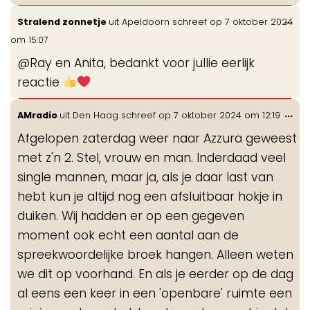
Wis
...
Stralend zonnetje
uit
Apeldoorn
schreef op
7 oktober 2024
de
om
15:07
me
@Ray en Anita, bedankt voor jullie eerlijk
reactie
Wis
...
AMradio
uit
Den Haag
schreef op
7 oktober 2024
om
12:19
de
Afgelopen zaterdag weer naar Azzura geweest
me
met z'n 2. Stel, vrouw en man. Inderdaad veel
single mannen, maar ja, als je daar last van
hebt kun je altijd nog een afsluitbaar hokje in
duiken. Wij hadden er op een gegeven
moment ook echt een aantal aan de
spreekwoordelijke broek hangen. Alleen weten
we dit op voorhand. En als je eerder op de dag
al eens een keer in een 'openbare' ruimte een