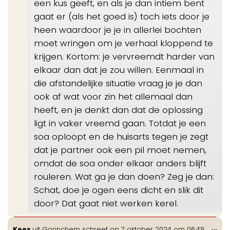
een kus geeft, en als je dan intiem bent
gaat er (als het goed is) toch iets door je
heen waardoor je je in allerlei bochten
moet wringen om je verhaal kloppend te
krijgen. Kortom: je vervreemdt harder van
elkaar dan dat je zou willen. Eenmaal in
die afstandelijke situatie vraag je je dan
ook af wat voor zin het allemaal dan
heeft, en je denkt dan dat de oplossing
ligt in vaker vreemd gaan. Totdat je een
soa oploopt en de huisarts tegen je zegt
dat je partner ook een pil moet nemen,
omdat de soa onder elkaar anders blijft
rouleren. Wat ga je dan doen? Zeg je dan:
Schat, doe je ogen eens dicht en slik dit
door? Dat gaat niet werken kerel.
Wis
...
Kees
uit
Gorinchem
schreef op
7 oktober 2024
om
06:49