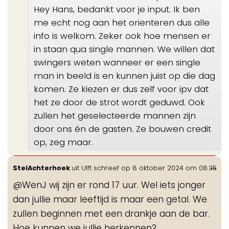
Hey Hans, bedankt voor je input. Ik ben
me echt nog aan het orienteren dus alle
info is welkom. Zeker ook hoe mensen er
in staan qua single mannen. We willen dat
swingers weten wanneer er een single
man in beeld is en kunnen juist op die dag
komen. Ze kiezen er dus zelf voor ipv dat
het ze door de strot wordt geduwd. Ook
zullen het geselecteerde mannen zijn
door ons én de gasten. Ze bouwen credit
op, zeg maar.
Wis
...
StelAchterhoek
uit
Ulft
schreef op
8 oktober 2024
om
08:35
de
@WenJ wij zijn er rond 17 uur. Wel iets jonger
me
dan jullie maar leeftijd is maar een getal. We
zullen beginnen met een drankje aan de bar.
Hoe kunnen we jullie herkennen?