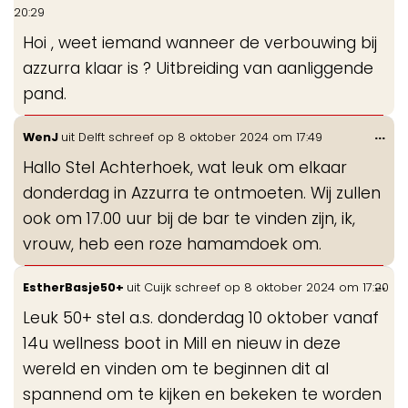
de
20:29
me
Hoi , weet iemand wanneer de verbouwing bij
azzurra klaar is ? Uitbreiding van aanliggende
pand.
Wis
...
WenJ
uit
Delft
schreef op
8 oktober 2024
om
17:49
de
Hallo Stel Achterhoek, wat leuk om elkaar
me
donderdag in Azzurra te ontmoeten. Wij zullen
ook om 17.00 uur bij de bar te vinden zijn, ik,
vrouw, heb een roze hamamdoek om.
Wis
...
EstherBasje50+
uit
Cuijk
schreef op
8 oktober 2024
om
17:20
de
Leuk 50+ stel a.s. donderdag 10 oktober vanaf
me
14u wellness boot in Mill en nieuw in deze
wereld en vinden om te beginnen dit al
spannend om te kijken en bekeken te worden