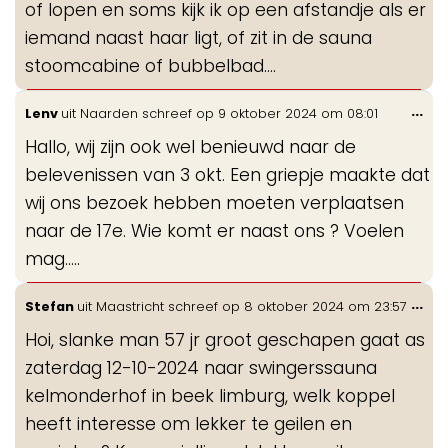
of lopen en soms kijk ik op een afstandje als er
iemand naast haar ligt, of zit in de sauna
stoomcabine of bubbelbad....
Wis
...
Lenv
uit
Naarden
schreef op
9 oktober 2024
om
08:01
de
Hallo, wij zijn ook wel benieuwd naar de
me
belevenissen van 3 okt. Een griepje maakte dat
wij ons bezoek hebben moeten verplaatsen
naar de 17e. Wie komt er naast ons ? Voelen
mag…..
Wis
...
Stefan
uit
Maastricht
schreef op
8 oktober 2024
om
23:57
de
Hoi, slanke man 57 jr groot geschapen gaat as
me
zaterdag 12-10-2024 naar swingerssauna
kelmonderhof in beek limburg, welk koppel
heeft interesse om lekker te geilen en