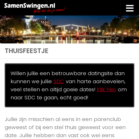
Doorgaan naar inhoud
THUISFEESTJE
Willen jullie een betrouwbare datingsite dan
kunnen we jullie
SDC
van harte aanbevelen,
veel stellen en altijd goeie dates!
Klik hier
om
naar SDC te gaan, echt goed!
Jullie zijn misschien al eens in een parenclub
geweest of bij een stel thuis geweest voor een
date. Jullie hebben dan vast ook wel eens