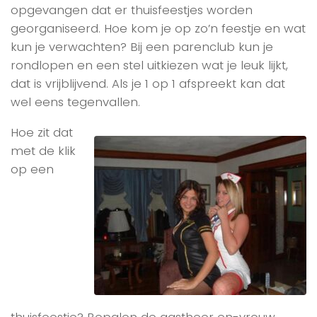
opgevangen dat er thuisfeestjes worden
georganiseerd. Hoe kom je op zo’n feestje en wat
kun je verwachten? Bij een parenclub kun je
rondlopen en een stel uitkiezen wat je leuk lijkt,
dat is vrijblijvend. Als je 1 op 1 afspreekt kan dat
wel eens tegenvallen.
Hoe zit dat
met de klik
op een
thuisfeestje? Bepalen de gastheer en-vrouw