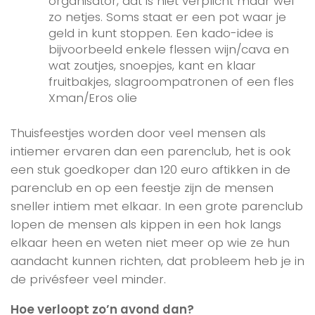
organisator, dat is niet verplicht maar wel
zo netjes. Soms staat er een pot waar je
geld in kunt stoppen. Een kado-idee is
bijvoorbeeld enkele flessen wijn/cava en
wat zoutjes, snoepjes, kant en klaar
fruitbakjes, slagroompatronen of een fles
Xman/Eros olie
Thuisfeestjes worden door veel mensen als
intiemer ervaren dan een parenclub, het is ook
een stuk goedkoper dan 120 euro aftikken in de
parenclub en op een feestje zijn de mensen
sneller intiem met elkaar. In een grote parenclub
lopen de mensen als kippen in een hok langs
elkaar heen en weten niet meer op wie ze hun
aandacht kunnen richten, dat probleem heb je in
de privésfeer veel minder.
Hoe verloopt zo’n avond dan?