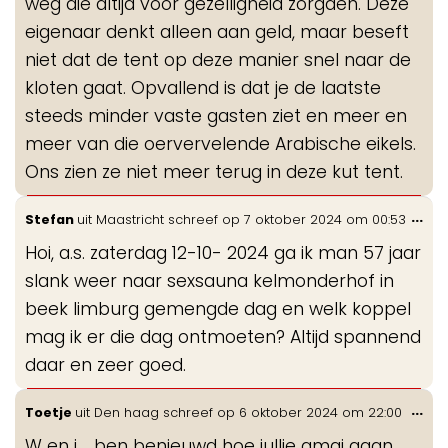
weg die altijd voor gezelligheid zorgden. Deze
eigenaar denkt alleen aan geld, maar beseft
niet dat de tent op deze manier snel naar de
kloten gaat. Opvallend is dat je de laatste
steeds minder vaste gasten ziet en meer en
meer van die oervervelende Arabische eikels.
Ons zien ze niet meer terug in deze kut tent.
Wis
...
Stefan
uit
Maastricht
schreef op
7 oktober 2024
om
00:53
de
Hoi, a.s. zaterdag 12-10- 2024 ga ik man 57 jaar
me
slank weer naar sexsauna kelmonderhof in
beek limburg gemengde dag en welk koppel
mag ik er die dag ontmoeten? Altijd spannend
daar en zeer goed.
Wis
...
Toetje
uit
Den haag
schreef op
6 oktober 2024
om
22:00
de
W en j.... ben benieuwd hoe jullie amai gaan