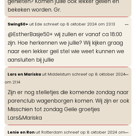
genieten? Komen jullie ook lekker geilen en
bekeken worden. Gr.
Wis
...
Swing50+
uit
Ede
schreef op
8 oktober 2024
om
23:13
de
@EstherBasje50+ wij zullen er vanaf ca 18:00
me
zijn. Hoe herkennen we jullie? Wij kijken graag
naar een lekker geil stel wie weet kunnen we
aansluiten bij jullie
Wis
...
Lars en Mariska
uit
Middelstum
schreef op
8 oktober 2024
de
om
21:14
me
Zijn er nog stelletjes die komende zondag naar
parenclub wagenborgen komen. Wij zijn er ook
Misschien tot zondag Geile groetjes
Lars&Mariska
Wis
...
Lenie en Ron
uit
Rotterdam
schreef op
8 oktober 2024
om