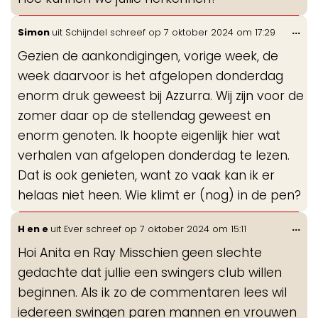
Wis
...
Simon
uit
Schijndel
schreef op
7 oktober 2024
om
17:29
de
Gezien de aankondigingen, vorige week, de
me
week daarvoor is het afgelopen donderdag
enorm druk geweest bij Azzurra. Wij zijn voor de
zomer daar op de stellendag geweest en
enorm genoten. Ik hoopte eigenlijk hier wat
verhalen van afgelopen donderdag te lezen.
Dat is ook genieten, want zo vaak kan ik er
helaas niet heen. Wie klimt er (nog) in de pen?
Wis
...
H en e
uit
Ever
schreef op
7 oktober 2024
om
15:11
de
Hoi Anita en Ray Misschien geen slechte
me
gedachte dat jullie een swingers club willen
beginnen. Als ik zo de commentaren lees wil
iedereen swingen paren mannen en vrouwen