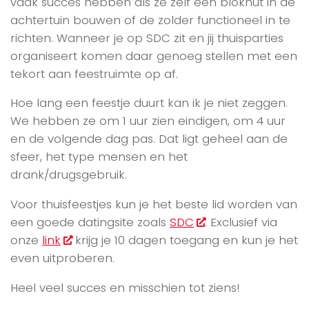
vaak succes hebben als ze zelf een blokhut in de
achtertuin bouwen of de zolder functioneel in te
richten. Wanneer je op SDC zit en jij thuisparties
organiseert komen daar genoeg stellen met een
tekort aan feestruimte op af.
Hoe lang een feestje duurt kan ik je niet zeggen.
We hebben ze om 1 uur zien eindigen, om 4 uur
en de volgende dag pas. Dat ligt geheel aan de
sfeer, het type mensen en het
drank/drugsgebruik.
Voor thuisfeestjes kun je het beste lid worden van
een goede datingsite zoals
SDC
. Exclusief via
onze
link
krijg je 10 dagen toegang en kun je het
even uitproberen.
Heel veel succes en misschien tot ziens!