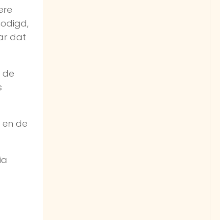
ere
nodigd,
aar dat
n de
s
r en de
ia