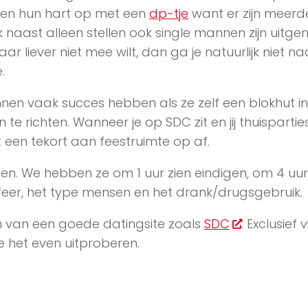
en hun hart op met een
dp-tje
want er zijn meerd
 naast alleen stellen ook single mannen zijn uitge
r liever niet mee wilt, dan ga je natuurlijk niet n
.
nnen vaak succes hebben als ze zelf een blokhut i
te richten. Wanneer je op SDC zit en jij thuispartie
een tekort aan feestruimte op af.
ggen. We hebben ze om 1 uur zien eindigen, om 4 uu
feer, het type mensen en het drank/drugsgebruik.
en van een goede datingsite zoals
SDC
. Exclusief v
e het even uitproberen.