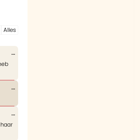
Alles
Wissel
...
deze
 heb
metabox.
Wissel
...
deze
metabox.
Wissel
...
deze
 haar
metabox.