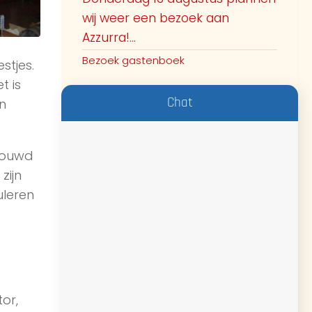
wij weer een bezoek aan
Azzurra!...
Bezoek gastenboek
stjes.
t is
Chat
n
bouwd
zijn
uleren
or,