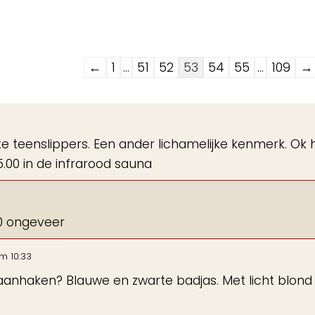
Navigatie
←
1
...
51
52
53
54
55
...
109
→
door
de
gastenboek-
e teenslippers. Een ander lichamelijke kenmerk. Ok
lijst
5.00 in de infrarood sauna
00 ongeveer
m
10:33
k aanhaken? Blauwe en zwarte badjas. Met licht blond