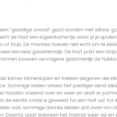
 een “gezellige avond” gaat worden met elkaar g
ft de host een logeerkamertje waar je je spullen 
to of thuis. De mannen hoeven niet echt om te kle
ueel een sexy gaashemdje. De host pakt een stap
 mannen bouwen vervolgens gezamenlijk de huisk
 kamer binnenlopen en trekken degenen die elk
e. Sommige stellen vinden het prettiger eerst elk
l handen voelend over en weer en vindt er partne
Als de eerste ronde is geweest na een half uur tot 
ekker wat, sommige dames kleden zich even om o
n. Daarna gaat iedereen het matras weer op en w