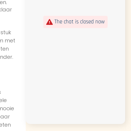
en.
klaar
The chat is closed now
 stuk
em met
eten
nder.
s
ele
 mooie
maar
weten