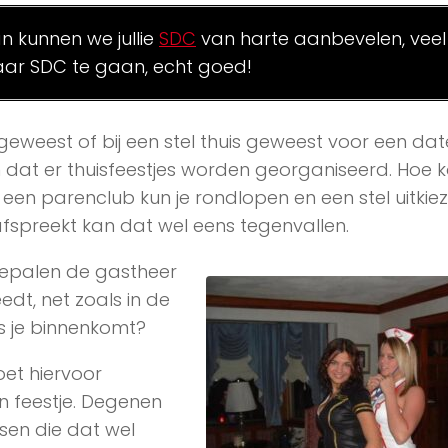
an kunnen we jullie
SDC
van harte aanbevelen, veel
ar SDC te gaan, echt goed!
 geweest of bij een stel thuis geweest voor een date.
at er thuisfeestjes worden georganiseerd. Hoe k
j een parenclub kun je rondlopen en een stel uitkie
op 1 afspreekt kan dat wel eens tegenvallen.
 Bepalen de gastheer
dt, net zoals in de
s je binnenkomt?
oet hiervoor
n feestje. Degenen
sen die dat wel