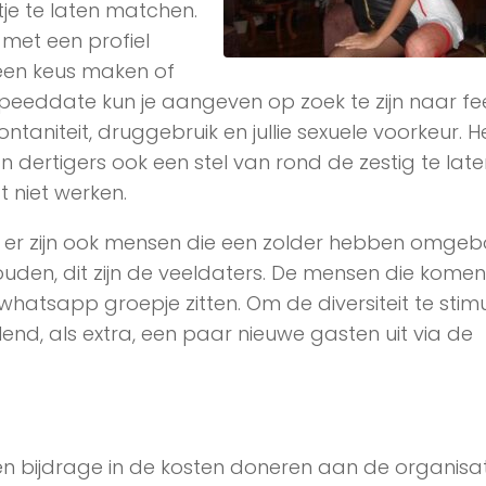
je te laten matchen.
 met een profiel
l een keus maken of
 of speeddate kun je aangeven op zoek te zijn naar fee
ontaniteit, druggebruik en jullie sexuele voorkeur. He
 dertigers ook een stel van rond de zestig te late
t niet werken.
n er zijn ook mensen die een zolder hebben omge
houden, dit zijn de veeldaters. De mensen die komen 
hatsapp groepje zitten. Om de diversiteit te stim
nd, als extra, een paar nieuwe gasten uit via de
n bijdrage in de kosten doneren aan de organisat