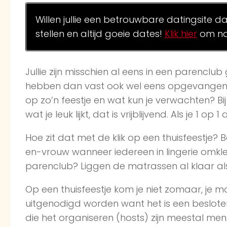
Willen jullie een betrouwbare datingsite d
stellen en altijd goeie dates!
Klik hier
om na
Jullie zijn misschien al eens in een parenclub
hebben dan vast ook wel eens opgevangen d
op zo’n feestje en wat kun je verwachten? Bi
wat je leuk lijkt, dat is vrijblijvend. Als je 1 
Hoe zit dat met de klik op een thuisfeestje?
en-vrouw wanneer iedereen in lingerie omklee
parenclub? Liggen de matrassen al klaar al
Op een thuisfeestje kom je niet zomaar, je m
uitgenodigd worden want het is een beslote
die het organiseren (hosts) zijn meestal men