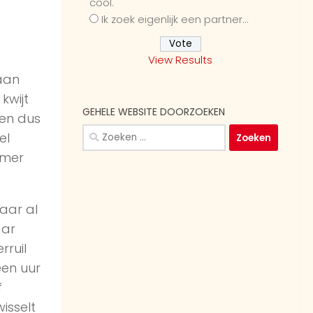
cool.
Ik zoek eigenlijk een partner...
View Results
aan
kwijt
GEHELE WEBSITE DOORZOEKEN
den dus
Zoeken
el
naar:
amer
aar al
aar
rruil
een uur
f
isselt