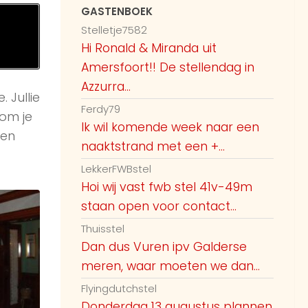
GASTENBOEK
Stelletje7582
Hi Ronald & Miranda uit
Amersfoort!! De stellendag in
Azzurra...
 Jullie
Ferdy79
om je
Ik wil komende week naar een
zen
naaktstrand met een +...
LekkerFWBstel
Hoi wij vast fwb stel 41v-49m
staan open voor contact...
Thuisstel
Dan dus Vuren ipv Galderse
meren, waar moeten we dan...
Flyingdutchstel
Donderdag 13 augustus plannen