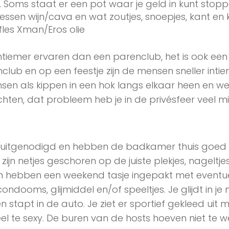
s. Soms staat er een pot waar je geld in kunt stopp
lessen wijn/cava en wat zoutjes, snoepjes, kant en 
fles Xman/Eros olie
ntiemer ervaren dan een parenclub, het is ook een
club en op een feestje zijn de mensen sneller inti
sen als kippen in een hok langs elkaar heen en w
hten, dat probleem heb je in de privésfeer veel mi
ijn uitgenodigd en hebben de badkamer thuis goed
zijn netjes geschoren op de juiste plekjes, nageltje
n hebben een weekend tasje ingepakt met eventu
 condooms, glijmiddel en/of speeltjes. Je glijdt in je
 stapt in de auto. Je ziet er sportief gekleed uit 
eel te sexy. De buren van de hosts hoeven niet te 