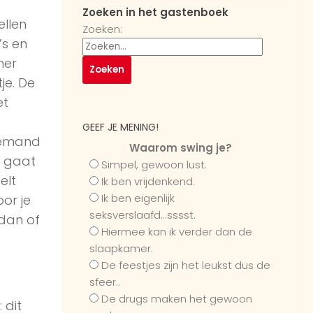
Zoeken in het gastenboek
ellen
Zoeken:
’s en
mer
je. De
et
.
GEEF JE MENING!
 iemand
Waarom swing je?
a gaat
Simpel, gewoon lust.
elt
Ik ben vrijdenkend.
Ik ben eigenlijk
oor je
seksverslaafd...sssst.
dan of
Hiermee kan ik verder dan de
slaapkamer.
De feestjes zijn het leukst dus de
sfeer..
De drugs maken het gewoon
 dit