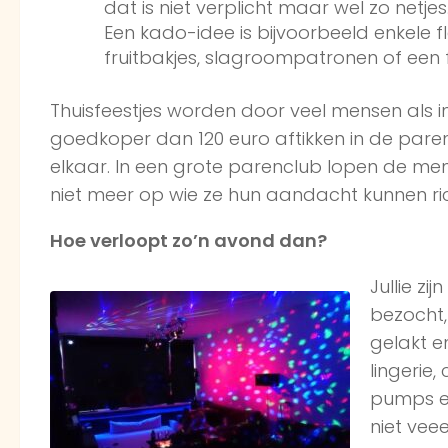
dat is niet verplicht maar wel zo netje
Een kado-idee is bijvoorbeeld enkele f
fruitbakjes, slagroompatronen of een 
Thuisfeestjes worden door veel mensen als i
goedkoper dan 120 euro aftikken in de paren
elkaar. In een grote parenclub lopen de men
niet meer op wie ze hun aandacht kunnen ric
Hoe verloopt zo’n avond dan?
Jullie z
bezocht, 
gelakt e
lingerie,
pumps en
niet vee