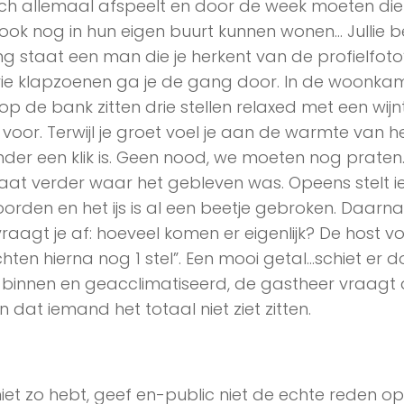
ich allemaal afspeelt en door de week moeten die
ok nog in hun eigen buurt kunnen wonen… Jullie b
 staat een man die je herkent van de profielfoto
drie klapzoenen ga je de gang door. In de woonka
p de bank zitten drie stellen relaxed met een wijnt
voor. Terwijl je groet voel je aan de warmte van h
der een klik is. Geen nood, we moeten nog praten
 gaat verder waar het gebleven was. Opeens stelt
woorden en het ijs is al een beetje gebroken. Daarn
raagt je af: hoeveel komen er eigenlijk? De host vo
hten hierna nog 1 stel”. Een mooi getal…schiet er d
binnen en geacclimatiseerd, de gastheer vraagt 
n dat iemand het totaal niet ziet zitten.
iet zo hebt, geef en-public niet de echte reden op: