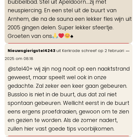
bubbelbad. Stel uit Apeldoorn....zij met
neuspiercing. En een stel uit de buurt van
Arnhem, die na de sauna een lekker fles wijn uit
2005 gingen delen. Super lekker sfeertje.
Groeten van ons
♠️
Wis
...
Nieuwsgierigstel4243
uit
Kerkrade
schreef op
2 februari
de
2025
om
08:18
me
@stel40+ wij zijn nog nooit op een naaktstrand
geweest, maar speelt wel ook in onze
gedachte. Zal zeker een keer gaan gebeuren.
Bussloo is niet in de buurt, dus dat zal niet
spontaan gebeuren. Wellicht eerst in de buurt
eens ergens proefdraaien, gewoon om te zien
en gezien te worden. Als de zomer nadert,
zullen hier vast goede tips voorbijkomen.