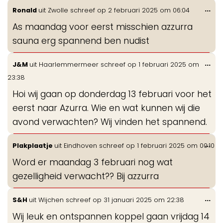
Wis
...
Ronald
uit
Zwolle
schreef op
2 februari 2025
om
06:04
de
As maandag voor eerst misschien azzurra
me
sauna erg spannend ben nudist
Wis
...
J&M
uit
Haarlemmermeer
schreef op
1 februari 2025
om
de
23:38
me
Hoi wij gaan op donderdag 13 februari voor het
eerst naar Azurra. Wie en wat kunnen wij die
avond verwachten? Wij vinden het spannend.
Wis
...
Plakplaatje
uit
Eindhoven
schreef op
1 februari 2025
om
00:10
de
Word er maandag 3 februari nog wat
me
gezelligheid verwacht?? Bij azzurra
Wis
...
S&H
uit
Wijchen
schreef op
31 januari 2025
om
22:38
de
Wij leuk en ontspannen koppel gaan vrijdag 14
me