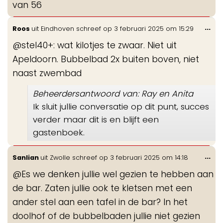
van 56
Wis
...
Roos
uit
Eindhoven
schreef op
3 februari 2025
om
15:29
de
@stel40+: wat kilotjes te zwaar. Niet uit
me
Apeldoorn. Bubbelbad 2x buiten boven, niet
naast zwembad
Beheerdersantwoord van: Ray en Anita
Ik sluit jullie conversatie op dit punt, succes
verder maar dit is en blijft een
gastenboek.
Wis
...
Sanlian
uit
Zwolle
schreef op
3 februari 2025
om
14:18
de
@Es we denken jullie wel gezien te hebben aan
me
de bar. Zaten jullie ook te kletsen met een
ander stel aan een tafel in de bar? In het
doolhof of de bubbelbaden jullie niet gezien