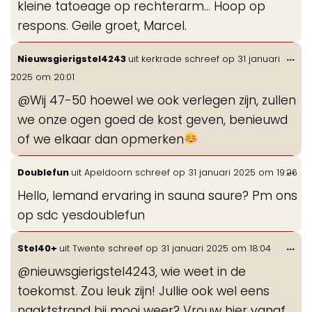
kleine tatoeage op rechterarm… Hoop op
respons. Geile groet, Marcel.
Wis
...
Nieuwsgierigstel4243
uit
kerkrade
schreef op
31 januari
de
2025
om
20:01
me
@Wij 47-50 hoewel we ook verlegen zijn, zullen
we onze ogen goed de kost geven, benieuwd
of we elkaar dan opmerken
Wis
...
Doublefun
uit
Apeldoorn
schreef op
31 januari 2025
om
19:26
de
Hello, Iemand ervaring in sauna saure? Pm ons
me
op sdc yesdoublefun
Wis
...
Stel40+
uit
Twente
schreef op
31 januari 2025
om
18:04
de
@nieuwsgierigstel4243, wie weet in de
me
toekomst. Zou leuk zijn! Jullie ook wel eens
naaktstrand bij mooi weer? Vrouw hier vanaf