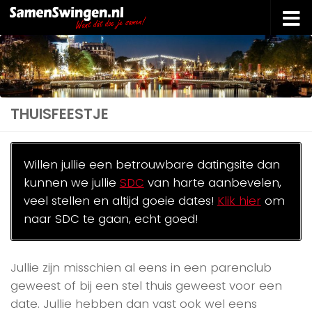
Doorgaan naar inhoud
THUISFEESTJE
Willen jullie een betrouwbare datingsite dan
kunnen we jullie
SDC
van harte aanbevelen,
veel stellen en altijd goeie dates!
Klik hier
om
naar SDC te gaan, echt goed!
Jullie zijn misschien al eens in een parenclub
geweest of bij een stel thuis geweest voor een
date. Jullie hebben dan vast ook wel eens