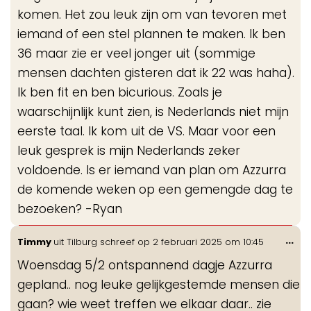
komen. Het zou leuk zijn om van tevoren met
iemand of een stel plannen te maken. Ik ben
36 maar zie er veel jonger uit (sommige
mensen dachten gisteren dat ik 22 was haha).
Ik ben fit en ben bicurious. Zoals je
waarschijnlijk kunt zien, is Nederlands niet mijn
eerste taal. Ik kom uit de VS. Maar voor een
leuk gesprek is mijn Nederlands zeker
voldoende. Is er iemand van plan om Azzurra
de komende weken op een gemengde dag te
bezoeken? -Ryan
Wis
...
Timmy
uit
Tilburg
schreef op
2 februari 2025
om
10:45
de
Woensdag 5/2 ontspannend dagje Azzurra
me
gepland.. nog leuke gelijkgestemde mensen die
gaan? wie weet treffen we elkaar daar.. zie