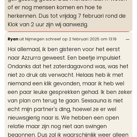
of er nog mensen komen en hoe te
herkennen. Dus tot vrijdag 7 februari rond de
Klok van 2 uur zijn wij aanwezig.
Wis
...
Ryan
uit
Nijmegen
schreef op
2 februari 2025
om
13:19
de
Hoi allemaal, ik ben gisteren voor het eerst
me
naar Azzurra geweest. Een beetje impulsief.
Ondanks dat het zaterdagavond was, was het
niet zo druk als verwacht. Helaas heb ik met
niemand een klik gevonden, maar ik heb wel
een paar leuke gesprekken gehad. Ik ben zeker
van plan om terug te gaan. Sexsauna is niet
echt mijn partner's ding, hoewel ze er wel
nieuwsgierig naar is. We hebben een open
relatie maar zijn nog niet aan swingen
begonnen. Dus zal ik waarschijnlijk weer alleen