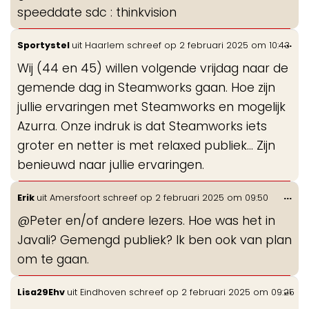
speeddate sdc : thinkvision
Wis
...
Sportystel
uit
Haarlem
schreef op
2 februari 2025
om
10:43
de
Wij (44 en 45) willen volgende vrijdag naar de
me
gemende dag in Steamworks gaan. Hoe zijn
jullie ervaringen met Steamworks en mogelijk
Azurra. Onze indruk is dat Steamworks iets
groter en netter is met relaxed publiek… Zijn
benieuwd naar jullie ervaringen.
Wis
...
Erik
uit
Amersfoort
schreef op
2 februari 2025
om
09:50
de
@Peter en/of andere lezers. Hoe was het in
me
Javali? Gemengd publiek? Ik ben ook van plan
om te gaan.
Wis
...
Lisa29Ehv
uit
Eindhoven
schreef op
2 februari 2025
om
09:25
de