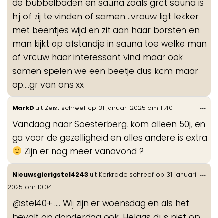
de bubbelbaden en sauna zoals grot sauna is
hij of zij te vinden of samen....vrouw ligt lekker
met beentjes wijd en zit aan haar borsten en
man kijkt op afstandje in sauna toe welke man
of vrouw haar interessant vind maar ook
samen spelen we een beetje dus kom maar
op....gr van ons xx
Wis
...
MarkD
uit
Zeist
schreef op
31 januari 2025
om
11:40
de
Vandaag naar Soesterberg, kom alleen 50j, en
me
ga voor de gezelligheid en alles andere is extra
Zijn er nog meer vanavond ?
Wis
...
Nieuwsgierigstel4243
uit
Kerkrade
schreef op
31 januari
de
2025
om
10:04
me
@stel40+ …. Wij zijn er woensdag en als het
bevalt op donderdag ook. Helaas dus niet op