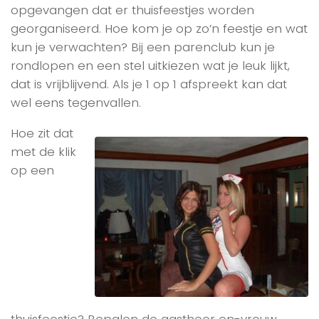
opgevangen dat er thuisfeestjes worden
georganiseerd. Hoe kom je op zo’n feestje en wat
kun je verwachten? Bij een parenclub kun je
rondlopen en een stel uitkiezen wat je leuk lijkt,
dat is vrijblijvend. Als je 1 op 1 afspreekt kan dat
wel eens tegenvallen.
Hoe zit dat
met de klik
op een
thuisfeestje? Bepalen de gastheer en-vrouw