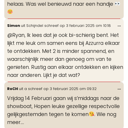
helaas. Was wel benieuwd naar een handje
Wis
...
Simon
uit
Schijndel
schreef op
3 februari 2025
om
10:18
de
@Ryan, Ik lees dat je ook bi-schierig bent. Het
me
lijkt me leuk om samen eens bij Azzurra elkaar
te ontdekken. Met 2 is minder spannend, en
waarschijnlijk meer dan genoeg om van te
genieten. Rustig aan elkaar ontdekken en kijken
naar anderen. Lijkt je dat wat?
Wis
...
RoCH
uit
a
schreef op
3 februari 2025
om
09:32
de
Vrijdag 14 Februari gaan wij s’middags naar de
me
showboat, Hopen leuke gezellige respectvolle
gelijkgestemden tegen te komen
. Wie nog
meer….