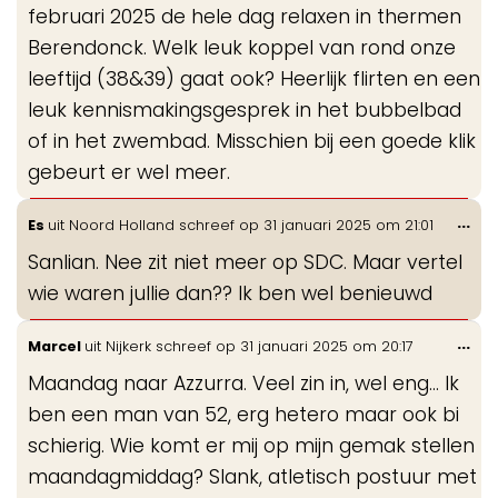
februari 2025 de hele dag relaxen in thermen
Berendonck. Welk leuk koppel van rond onze
leeftijd (38&39) gaat ook? Heerlijk flirten en een
leuk kennismakingsgesprek in het bubbelbad
of in het zwembad. Misschien bij een goede klik
gebeurt er wel meer.
Wis
...
Es
uit
Noord Holland
schreef op
31 januari 2025
om
21:01
de
Sanlian. Nee zit niet meer op SDC. Maar vertel
me
wie waren jullie dan?? Ik ben wel benieuwd
Wis
...
Marcel
uit
Nijkerk
schreef op
31 januari 2025
om
20:17
de
Maandag naar Azzurra. Veel zin in, wel eng… Ik
me
ben een man van 52, erg hetero maar ook bi
schierig. Wie komt er mij op mijn gemak stellen
maandagmiddag? Slank, atletisch postuur met