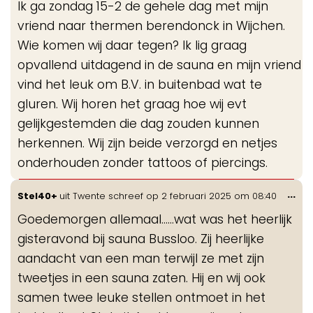
Ik ga zondag 15-2 de gehele dag met mijn
me
vriend naar thermen berendonck in Wijchen.
Wie komen wij daar tegen? Ik lig graag
opvallend uitdagend in de sauna en mijn vriend
vind het leuk om B.V. in buitenbad wat te
gluren. Wij horen het graag hoe wij evt
gelijkgestemden die dag zouden kunnen
herkennen. Wij zijn beide verzorgd en netjes
onderhouden zonder tattoos of piercings.
Wis
...
Stel40+
uit
Twente
schreef op
2 februari 2025
om
08:40
de
Goedemorgen allemaal......wat was het heerlijk
me
gisteravond bij sauna Bussloo. Zij heerlijke
aandacht van een man terwijl ze met zijn
tweetjes in een sauna zaten. Hij en wij ook
samen twee leuke stellen ontmoet in het