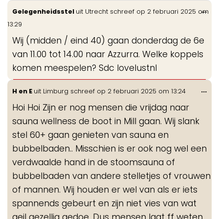
Wis
...
Gelegenheidsstel
uit
Utrecht
schreef op
2 februari 2025
om
de
13:29
me
Wij (midden / eind 40) gaan donderdag de 6e
van 11.00 tot 14.00 naar Azzurra. Welke koppels
komen meespelen? Sdc lovelustnl
Wis
...
H en E
uit
Limburg
schreef op
2 februari 2025
om
13:24
de
Hoi Hoi Zijn er nog mensen die vrijdag naar
me
sauna wellness de boot in Mill gaan. Wij slank
stel 60+ gaan genieten van sauna en
bubbelbaden.. Misschien is er ook nog wel een
verdwaalde hand in de stoomsauna of
bubbelbaden van andere stelletjes of vrouwen
of mannen. Wij houden er wel van als er iets
spannends gebeurt en zijn niet vies van wat
geil gezellig gedoe. Dus mensen laat ff weten