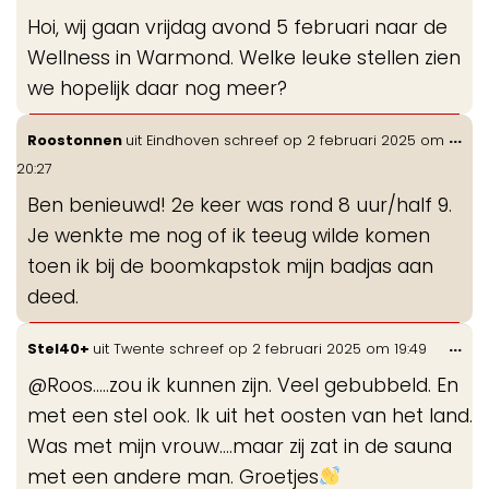
me
Hoi, wij gaan vrijdag avond 5 februari naar de
Wellness in Warmond. Welke leuke stellen zien
we hopelijk daar nog meer?
Wis
...
Roostonnen
uit
Eindhoven
schreef op
2 februari 2025
om
de
20:27
me
Ben benieuwd! 2e keer was rond 8 uur/half 9.
Je wenkte me nog of ik teeug wilde komen
toen ik bij de boomkapstok mijn badjas aan
deed.
Wis
...
Stel40+
uit
Twente
schreef op
2 februari 2025
om
19:49
de
@Roos.....zou ik kunnen zijn. Veel gebubbeld. En
me
met een stel ook. Ik uit het oosten van het land.
Was met mijn vrouw....maar zij zat in de sauna
met een andere man. Groetjes