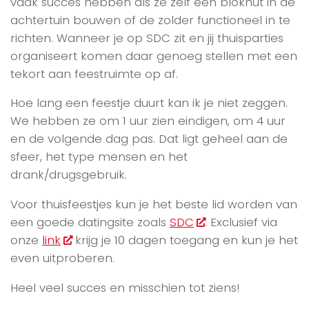
vaak succes hebben als ze zelf een blokhut in de
achtertuin bouwen of de zolder functioneel in te
richten. Wanneer je op SDC zit en jij thuisparties
organiseert komen daar genoeg stellen met een
tekort aan feestruimte op af.
Hoe lang een feestje duurt kan ik je niet zeggen.
We hebben ze om 1 uur zien eindigen, om 4 uur
en de volgende dag pas. Dat ligt geheel aan de
sfeer, het type mensen en het
drank/drugsgebruik.
Voor thuisfeestjes kun je het beste lid worden van
een goede datingsite zoals
SDC
. Exclusief via
onze
link
krijg je 10 dagen toegang en kun je het
even uitproberen.
Heel veel succes en misschien tot ziens!