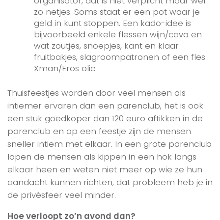
organisator, dat is niet verplicht maar wel
zo netjes. Soms staat er een pot waar je
geld in kunt stoppen. Een kado-idee is
bijvoorbeeld enkele flessen wijn/cava en
wat zoutjes, snoepjes, kant en klaar
fruitbakjes, slagroompatronen of een fles
Xman/Eros olie
Thuisfeestjes worden door veel mensen als
intiemer ervaren dan een parenclub, het is ook
een stuk goedkoper dan 120 euro aftikken in de
parenclub en op een feestje zijn de mensen
sneller intiem met elkaar. In een grote parenclub
lopen de mensen als kippen in een hok langs
elkaar heen en weten niet meer op wie ze hun
aandacht kunnen richten, dat probleem heb je in
de privésfeer veel minder.
Hoe verloopt zo’n avond dan?