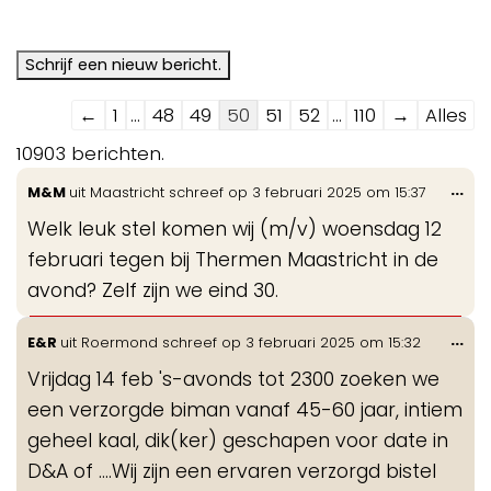
Navigatie
←
1
...
48
49
50
51
52
...
110
→
Alles
door
10903 berichten.
de
Wis
...
M&M
uit
Maastricht
schreef op
3 februari 2025
om
15:37
gastenboek-
de
lijst
Welk leuk stel komen wij (m/v) woensdag 12
me
februari tegen bij Thermen Maastricht in de
avond? Zelf zijn we eind 30.
Wis
...
E&R
uit
Roermond
schreef op
3 februari 2025
om
15:32
de
Vrijdag 14 feb 's-avonds tot 2300 zoeken we
me
een verzorgde biman vanaf 45-60 jaar, intiem
geheel kaal, dik(ker) geschapen voor date in
D&A of ....Wij zijn een ervaren verzorgd bistel