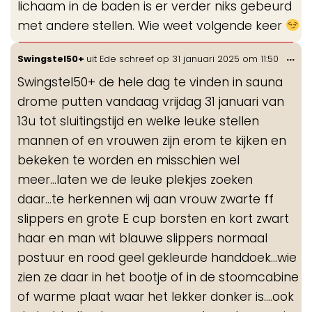
lichaam in de baden is er verder niks gebeurd
met andere stellen. Wie weet volgende keer
Wis
...
Swingstel50+
uit
Ede
schreef op
31 januari 2025
om
11:50
de
Swingstel50+ de hele dag te vinden in sauna
me
drome putten vandaag vrijdag 31 januari van
13u tot sluitingstijd en welke leuke stellen
mannen of en vrouwen zijn erom te kijken en
bekeken te worden en misschien wel
meer...laten we de leuke plekjes zoeken
daar...te herkennen wij aan vrouw zwarte ff
slippers en grote E cup borsten en kort zwart
haar en man wit blauwe slippers normaal
postuur en rood geel gekleurde handdoek...wie
zien ze daar in het bootje of in de stoomcabine
of warme plaat waar het lekker donker is....ook