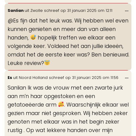
Wis
...
Sanlian
uit
Zwolle
schreef op
31 januari 2025
om
12:11
de
@Es fijn dat het leuk was. Wij hebben wel even
me
kunnen genieten en meer dan van alleen
handen,
hopelijk treffen we elkaar een
volgende keer. Voldeed het aan jullie ideeën,
omdat het de eerste keer was? Ben benieuwd.
Leuke review?
Wis
...
Es
uit
Noord Holland
schreef op
31 januari 2025
om
11:56
de
Sanlian Ik was de vrouw met een zwarte jurk
me
aan m’n haar opgestoken en een
getatoeëerde arm
. Waarschijnlijk elkaar wel
gezien maar niet gesproken. Wij hebben zeker
genoten met elkaar was in het begin zeker
rustig . Op wat lekkere handen over mijn