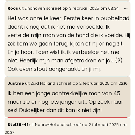
Wis
...
Roos
uit
Eindhoven
schreef op
3 februari 2025
om
08:34
de
Het was onze 1e keer. Eerste keer in bubbelbad
me
dacht ik nog dat ik het me verbeelde. Ik
vertelde mijn man van de hand die ik voelde. Hij
zei: kom we gaan terug, kijken of hij er nog zit.
En ja hoor. Toen wist ik, ik verbeelde het me
niet. Heerlijk mjjn man afgetrokken en jou (?)
Ook even stout aangeraakt. En jij mij.
Wis
...
Justme
uit
Zuid Holland
schreef op
2 februari 2025
om
22:10
de
Ik ben een jonge aantrekkelijke man van 45
me
maar zie er nog iets jonger uit... Op zoek naar
sex! Duidelijker dan dit kan ik niet zijn!
Wis
...
Stel39-41
uit
Noord-Holland
schreef op
2 februari 2025
om
de
20:37