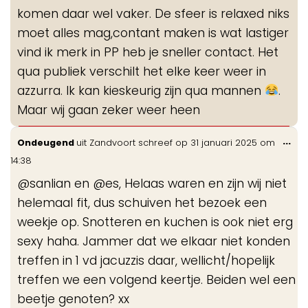
komen daar wel vaker. De sfeer is relaxed niks
moet alles mag,contant maken is wat lastiger
vind ik merk in PP heb je sneller contact. Het
qua publiek verschilt het elke keer weer in
azzurra. Ik kan kieskeurig zijn qua mannen
.
Maar wij gaan zeker weer heen
Wis
...
Ondeugend
uit
Zandvoort
schreef op
31 januari 2025
om
de
14:38
me
@sanlian en @es, Helaas waren en zijn wij niet
helemaal fit, dus schuiven het bezoek een
weekje op. Snotteren en kuchen is ook niet erg
sexy haha. Jammer dat we elkaar niet konden
treffen in 1 vd jacuzzis daar, wellicht/hopelijk
treffen we een volgend keertje. Beiden wel een
beetje genoten? xx