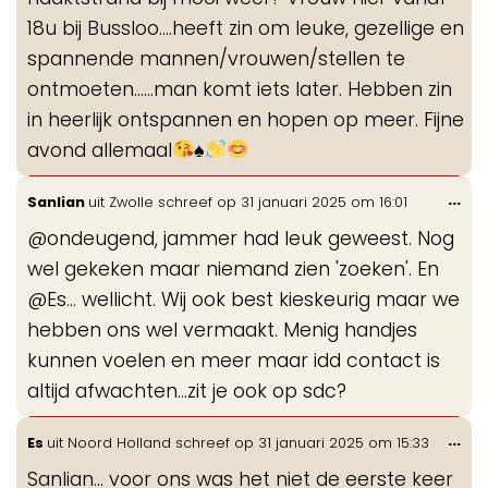
18u bij Bussloo....heeft zin om leuke, gezellige en
spannende mannen/vrouwen/stellen te
ontmoeten......man komt iets later. Hebben zin
in heerlijk ontspannen en hopen op meer. Fijne
avond allemaal
♠️
Wis
...
Sanlian
uit
Zwolle
schreef op
31 januari 2025
om
16:01
de
@ondeugend, jammer had leuk geweest. Nog
me
wel gekeken maar niemand zien 'zoeken'. En
@Es... wellicht. Wij ook best kieskeurig maar we
hebben ons wel vermaakt. Menig handjes
kunnen voelen en meer maar idd contact is
altijd afwachten...zit je ook op sdc?
Wis
...
Es
uit
Noord Holland
schreef op
31 januari 2025
om
15:33
de
Sanlian… voor ons was het niet de eerste keer
me