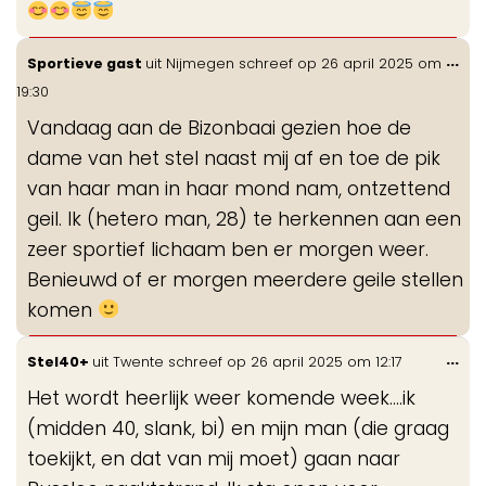
Wis
...
Sportieve gast
uit
Nijmegen
schreef op
26 april 2025
om
de
19:30
me
Vandaag aan de Bizonbaai gezien hoe de
dame van het stel naast mij af en toe de pik
van haar man in haar mond nam, ontzettend
geil. Ik (hetero man, 28) te herkennen aan een
zeer sportief lichaam ben er morgen weer.
Benieuwd of er morgen meerdere geile stellen
komen
Wis
...
Stel40+
uit
Twente
schreef op
26 april 2025
om
12:17
de
Het wordt heerlijk weer komende week....ik
me
(midden 40, slank, bi) en mijn man (die graag
toekijkt, en dat van mij moet) gaan naar