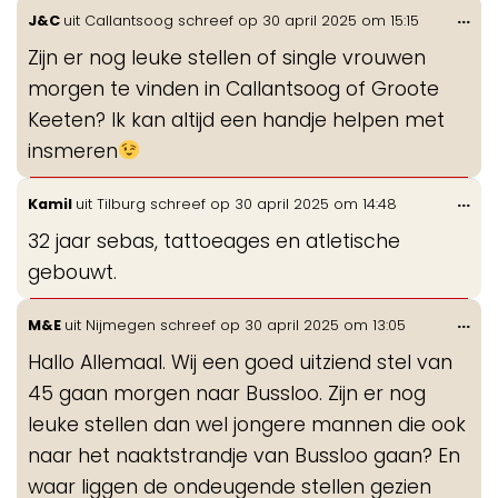
Wis
...
J&C
uit
Callantsoog
schreef op
30 april 2025
om
15:15
de
Zijn er nog leuke stellen of single vrouwen
me
morgen te vinden in Callantsoog of Groote
Keeten? Ik kan altijd een handje helpen met
insmeren
Wis
...
Kamil
uit
Tilburg
schreef op
30 april 2025
om
14:48
de
32 jaar sebas, tattoeages en atletische
me
gebouwt.
Wis
...
M&E
uit
Nijmegen
schreef op
30 april 2025
om
13:05
de
Hallo Allemaal. Wij een goed uitziend stel van
me
45 gaan morgen naar Bussloo. Zijn er nog
leuke stellen dan wel jongere mannen die ook
naar het naaktstrandje van Bussloo gaan? En
waar liggen de ondeugende stellen gezien