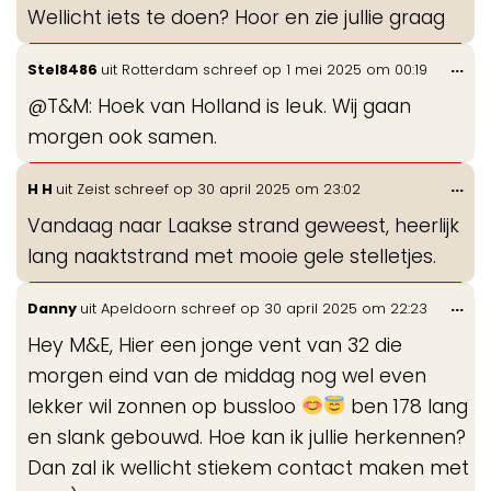
Wellicht iets te doen? Hoor en zie jullie graag
Wis
...
Stel8486
uit
Rotterdam
schreef op
1 mei 2025
om
00:19
de
@T&M: Hoek van Holland is leuk. Wij gaan
me
morgen ook samen.
Wis
...
H H
uit
Zeist
schreef op
30 april 2025
om
23:02
de
Vandaag naar Laakse strand geweest, heerlijk
me
lang naaktstrand met mooie gele stelletjes.
Wis
...
Danny
uit
Apeldoorn
schreef op
30 april 2025
om
22:23
de
Hey M&E, Hier een jonge vent van 32 die
me
morgen eind van de middag nog wel even
lekker wil zonnen op bussloo
ben 178 lang
en slank gebouwd. Hoe kan ik jullie herkennen?
Dan zal ik wellicht stiekem contact maken met