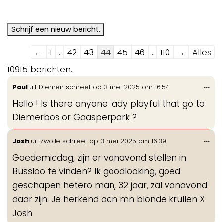
Navigatie
←
1
...
42
43
44
45
46
...
110
→
Alles
door
10915 berichten.
de
Wis
...
Paul
uit
Diemen
schreef op
3 mei 2025
om
16:54
gastenboek-
de
lijst
Hello ! Is there anyone lady playful that go to
me
Diemerbos or Gaasperpark ?
Wis
...
Josh
uit
Zwolle
schreef op
3 mei 2025
om
16:39
de
Goedemiddag, zijn er vanavond stellen in
me
Bussloo te vinden? Ik goodlooking, goed
geschapen hetero man, 32 jaar, zal vanavond
daar zijn. Je herkend aan mn blonde krullen X
Josh