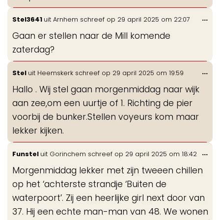
Wis
...
Stel3641
uit
Arnhem
schreef op
29 april 2025
om
22:07
de
Gaan er stellen naar de Mill komende
me
zaterdag?
Wis
...
Stel
uit
Heemskerk
schreef op
29 april 2025
om
19:59
de
Hallo . Wij stel gaan morgenmiddag naar wijk
me
aan zee,om een uurtje of 1. Richting de pier
voorbij de bunker.Stellen voyeurs kom maar
lekker kijken.
Wis
...
Funstel
uit
Gorinchem
schreef op
29 april 2025
om
18:42
de
Morgenmiddag lekker met zijn tweeen chillen
me
op het ‘achterste strandje ‘Buiten de
waterpoort’. Zij een heerlijke girl next door van
37. Hij een echte man-man van 48. We wonen