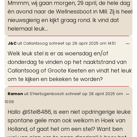
Mmmm, wij gaan morgen, 29 april, de hele dag
me
én avond naar de Wellnessboot in Mill. Zij is heel
nieuwsgierig en kijkt graag rond. Ik vind dat
helemaal leuk….
Wis
...
J&C
uit
Callantsoog
schreef op
28 april 2025
om
14:51
de
Welk leuk stel is er as woensdag en/of
me
donderdag te vinden op het naaktstrand van
Callantsoog of Groote Keeten en vindt het leuk
om te kijken en bekeken te worden?
Wis
...
Ramon
uit
S'Hertogenbosch
schreef op
28 april 2025
om
de
10:09
me
Hallo @Stel8486, is een niet opdringerige leuke
spontane geile man ook welkom in Hoek van
Holland, of gaat het om een stel? Want ben