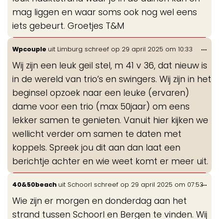
mag liggen en waar soms ook nog wel eens
iets gebeurt. Groetjes T&M
Wis
...
Wpcouple
uit
Limburg
schreef op
29 april 2025
om
10:33
de
Wij zijn een leuk geil stel, m 41 v 36, dat nieuw is
me
in de wereld van trio’s en swingers. Wij zijn in het
beginsel opzoek naar een leuke (ervaren)
dame voor een trio (max 50jaar) om eens
lekker samen te genieten. Vanuit hier kijken we
wellicht verder om samen te daten met
koppels. Spreek jou dit aan dan laat een
berichtje achter en wie weet komt er meer uit.
Wis
...
40&50beach
uit
Schoorl
schreef op
29 april 2025
om
07:53
de
Wie zijn er morgen en donderdag aan het
me
strand tussen Schoorl en Bergen te vinden. Wij