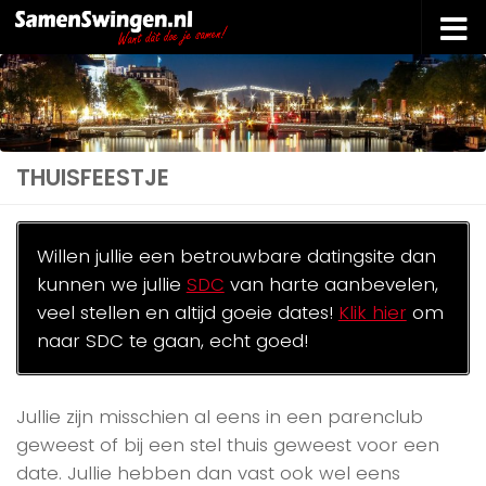
Doorgaan naar inhoud
THUISFEESTJE
Willen jullie een betrouwbare datingsite dan
kunnen we jullie
SDC
van harte aanbevelen,
veel stellen en altijd goeie dates!
Klik hier
om
naar SDC te gaan, echt goed!
Jullie zijn misschien al eens in een parenclub
geweest of bij een stel thuis geweest voor een
date. Jullie hebben dan vast ook wel eens