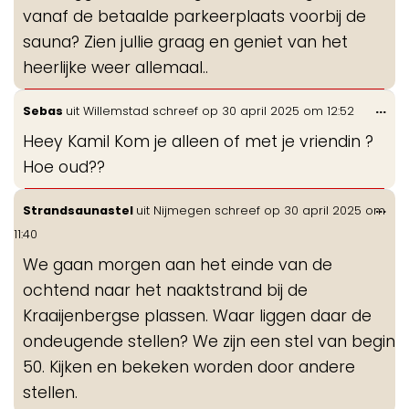
vanaf de betaalde parkeerplaats voorbij de
sauna? Zien jullie graag en geniet van het
heerlijke weer allemaal..
Wis
...
Sebas
uit
Willemstad
schreef op
30 april 2025
om
12:52
de
Heey Kamil Kom je alleen of met je vriendin ?
me
Hoe oud??
Wis
...
Strandsaunastel
uit
Nijmegen
schreef op
30 april 2025
om
de
11:40
me
We gaan morgen aan het einde van de
ochtend naar het naaktstrand bij de
Kraaijenbergse plassen. Waar liggen daar de
ondeugende stellen? We zijn een stel van begin
50. Kijken en bekeken worden door andere
stellen.