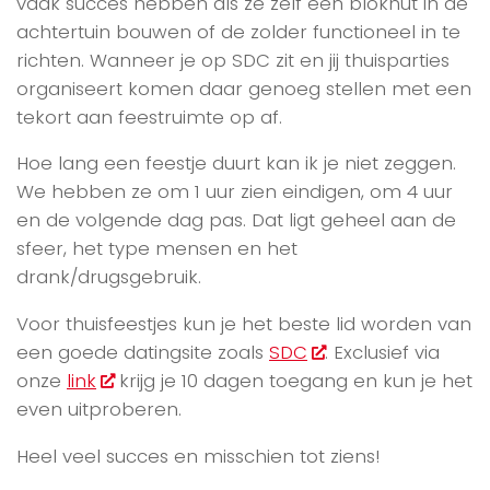
vaak succes hebben als ze zelf een blokhut in de
achtertuin bouwen of de zolder functioneel in te
richten. Wanneer je op SDC zit en jij thuisparties
organiseert komen daar genoeg stellen met een
tekort aan feestruimte op af.
Hoe lang een feestje duurt kan ik je niet zeggen.
We hebben ze om 1 uur zien eindigen, om 4 uur
en de volgende dag pas. Dat ligt geheel aan de
sfeer, het type mensen en het
drank/drugsgebruik.
Voor thuisfeestjes kun je het beste lid worden van
een goede datingsite zoals
SDC
. Exclusief via
onze
link
krijg je 10 dagen toegang en kun je het
even uitproberen.
Heel veel succes en misschien tot ziens!