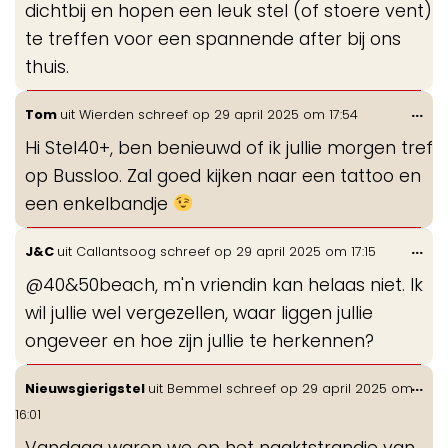
dichtbij en hopen een leuk stel (of stoere vent)
te treffen voor een spannende after bij ons
thuis.
Wis
...
Tom
uit
Wierden
schreef op
29 april 2025
om
17:54
de
Hi Stel40+, ben benieuwd of ik jullie morgen tref
me
op Bussloo. Zal goed kijken naar een tattoo en
een enkelbandje
Wis
...
J&C
uit
Callantsoog
schreef op
29 april 2025
om
17:15
de
@40&50beach, m'n vriendin kan helaas niet. Ik
me
wil jullie wel vergezellen, waar liggen jullie
ongeveer en hoe zijn jullie te herkennen?
Wis
...
Nieuwsgierigstel
uit
Bemmel
schreef op
29 april 2025
om
de
16:01
me
Vandaag waren we op het naaktstrandje van