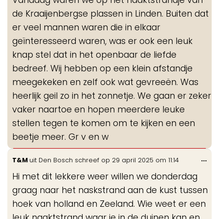
de Kraaijenbergse plassen in Linden. Buiten dat
er veel mannen waren die in elkaar
geïnteresseerd waren, was er ook een leuk
knap stel dat in het openbaar de liefde
bedreef. Wij hebben op een klein afstandje
meegekeken en zelf ook wat gevreeën. Was
heerlijk geil zo in het zonnetje. We gaan er zeker
vaker naartoe en hopen meerdere leuke
stellen tegen te komen om te kijken en een
beetje meer. Gr v en w
Wis
...
T&M
uit
Den Bosch
schreef op
29 april 2025
om
11:14
de
Hi met dit lekkere weer willen we donderdag
me
graag naar het naskstrand aan de kust tussen
hoek van holland en Zeeland. Wie weet er een
leuk naaktstrand waar je in de duinen kan en