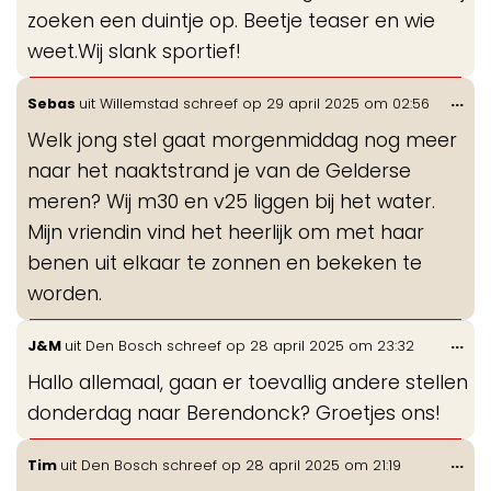
zoeken een duintje op. Beetje teaser en wie
weet.Wij slank sportief!
Wis
...
Sebas
uit
Willemstad
schreef op
29 april 2025
om
02:56
de
Welk jong stel gaat morgenmiddag nog meer
me
naar het naaktstrand je van de Gelderse
meren? Wij m30 en v25 liggen bij het water.
Mijn vriendin vind het heerlijk om met haar
benen uit elkaar te zonnen en bekeken te
worden.
Wis
...
J&M
uit
Den Bosch
schreef op
28 april 2025
om
23:32
de
Hallo allemaal, gaan er toevallig andere stellen
me
donderdag naar Berendonck? Groetjes ons!
Wis
...
Tim
uit
Den Bosch
schreef op
28 april 2025
om
21:19
de