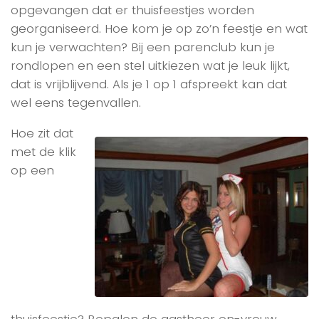
opgevangen dat er thuisfeestjes worden
georganiseerd. Hoe kom je op zo’n feestje en wat
kun je verwachten? Bij een parenclub kun je
rondlopen en een stel uitkiezen wat je leuk lijkt,
dat is vrijblijvend. Als je 1 op 1 afspreekt kan dat
wel eens tegenvallen.
Hoe zit dat
met de klik
op een
thuisfeestje? Bepalen de gastheer en-vrouw