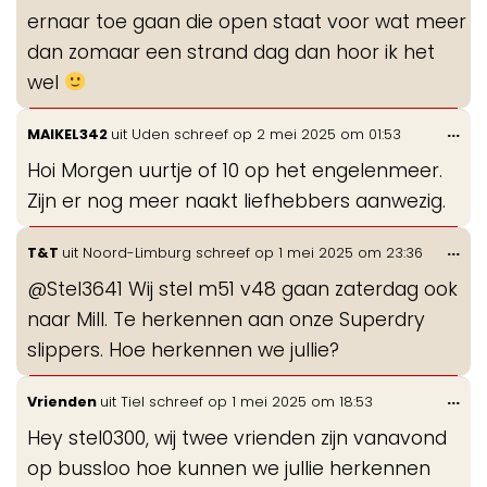
ernaar toe gaan die open staat voor wat meer
dan zomaar een strand dag dan hoor ik het
wel
Wis
...
MAIKEL342
uit
Uden
schreef op
2 mei 2025
om
01:53
de
Hoi Morgen uurtje of 10 op het engelenmeer.
me
Zijn er nog meer naakt liefhebbers aanwezig.
Wis
...
T&T
uit
Noord-Limburg
schreef op
1 mei 2025
om
23:36
de
@Stel3641 Wij stel m51 v48 gaan zaterdag ook
me
naar Mill. Te herkennen aan onze Superdry
slippers. Hoe herkennen we jullie?
Wis
...
Vrienden
uit
Tiel
schreef op
1 mei 2025
om
18:53
de
Hey stel0300, wij twee vrienden zijn vanavond
me
op bussloo hoe kunnen we jullie herkennen