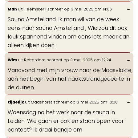
Wis
...
Man
uit
Heemskerk
schreef op
3 mei 2025
om
14:06
de
Sauna Amstelland. Ik man wil van de week
me
eens naar sauna Amstelland , Wie zou dit ook
leuk spannend vinden om eens iets meer dan
alleen kijken doen.
Wis
...
Wim
uit
Rotterdam
schreef op
3 mei 2025
om
12:24
de
Vanavond met mijn vrouw naar de Maasvlakte,
me
aan het begin van het naaktstrandgedeelte in
de duinen.
Wis
...
tijdelijk
uit
Maashorst
schreef op
3 mei 2025
om
10:00
de
Woensdag na het werk naar de sauna in
me
Leiden. Wie gaan er ook en staan open voor
contact? Ik draai bandje om