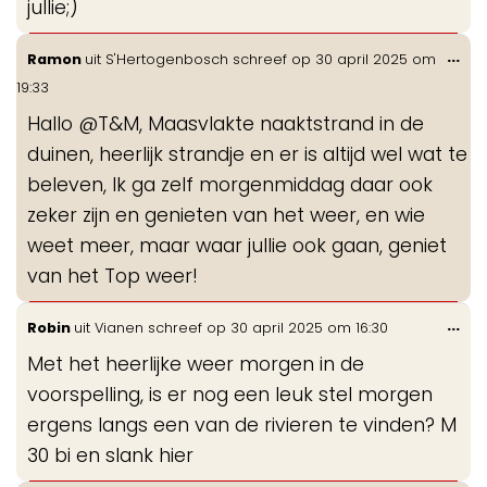
jullie;)
Wis
...
Ramon
uit
S'Hertogenbosch
schreef op
30 april 2025
om
de
19:33
me
Hallo @T&M, Maasvlakte naaktstrand in de
duinen, heerlijk strandje en er is altijd wel wat te
beleven, Ik ga zelf morgenmiddag daar ook
zeker zijn en genieten van het weer, en wie
weet meer, maar waar jullie ook gaan, geniet
van het Top weer!
Wis
...
Robin
uit
Vianen
schreef op
30 april 2025
om
16:30
de
Met het heerlijke weer morgen in de
me
voorspelling, is er nog een leuk stel morgen
ergens langs een van de rivieren te vinden? M
30 bi en slank hier