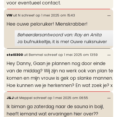
voor eventueel contact.
Wis
...
VW
uit
N
schreef op
1 mei 2025
om
15:43
de
Hee ouwe peloruiker! Mienskrabber!
me
Beheerdersantwoord van: Ray en Anita
Ja bufnukkeltje, it is me! Ouwe ruiksnuiver
Wis
...
stel0300
uit
Bemmel
schreef op
1 mei 2025
om
13:59
de
Hey Danny, Gaan je plannen nog door einde
me
van de middag? Wij zijn na werk ook van plan te
komen en mijn vrouw is gek op slanke mannen.
Hoe kunnen we je herkennen? En wat zoek je? x
Wis
...
J&J
uit
Meppel
schreef op
1 mei 2025
om
06:55
de
Ik biman ga zaterdag naar de sauna in boijl,
me
heeft iemand wat ervaringen hier over??