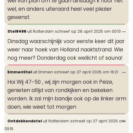
wel van plan om te gaan dinsdag!I k hoor het
wel, en anders uiteraard heel veel plezier
gewenst.
Wis
...
Stel8486
uit
Rotterdam
schreef op
28 april 2025
om
00:10
de
Dinsdag waarschijnlijk voor eerste keer dit jaar
me
weer naar hoek van Holland naaktstrand. Wie
nog meer? Donderdag ook wellicht of sauna!
Wis
...
EmmenStel
uit
Emmen
schreef op
27 april 2025
om
16:21
de
Hoi Wij 47-50 , wij zijn morgen ook in Peize,
me
genieten altijd van rondkijken en bekeken
worden. Ik zal mijn bandje ook op de linker arm
doen, wie weet tot morgen
Wis
...
Ontdekkendstel
uit
Rotterdam
schreef op
27 april 2025
om
de
09:15
me