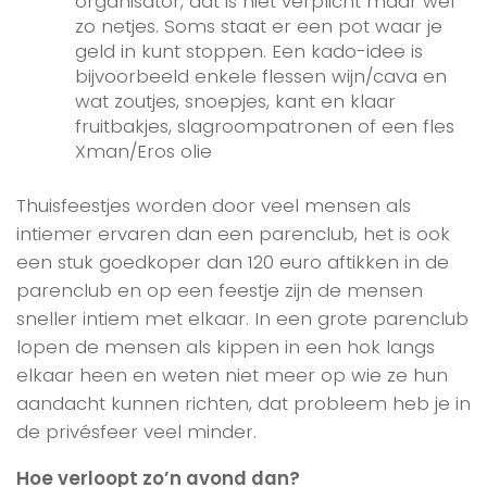
organisator, dat is niet verplicht maar wel
zo netjes. Soms staat er een pot waar je
geld in kunt stoppen. Een kado-idee is
bijvoorbeeld enkele flessen wijn/cava en
wat zoutjes, snoepjes, kant en klaar
fruitbakjes, slagroompatronen of een fles
Xman/Eros olie
Thuisfeestjes worden door veel mensen als
intiemer ervaren dan een parenclub, het is ook
een stuk goedkoper dan 120 euro aftikken in de
parenclub en op een feestje zijn de mensen
sneller intiem met elkaar. In een grote parenclub
lopen de mensen als kippen in een hok langs
elkaar heen en weten niet meer op wie ze hun
aandacht kunnen richten, dat probleem heb je in
de privésfeer veel minder.
Hoe verloopt zo’n avond dan?