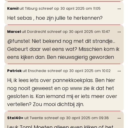
Wis
...
Kamil
uit
Tilburg
schreef op
30 april 2025
om
11:05
de
Het sebas , hoe zijn jullie te herkennen?
me
Wis
...
Marcel
uit
Dordrecht
schreef op
30 april 2025
om
10:47
de
@funstel: Niet bekend nog met dit strandje...
me
Gebeurt daar wel eens wat? Misschien kom ik
eens kijken dan. Ben nieuwsgierig geworden
Wis
...
Patrick
uit
Enschede
schreef op
30 april 2025
om
10:02
de
Hi, ik lees iets over pannekkoekplas. Ben hier
me
nog nooit geweest en op www zie ik dat het
gesloten is. Kan iemand mij er iets meer over
vertellen? Zou mooi dichtbij zijn.
Wis
...
Stel40+
uit
Twente
schreef op
30 april 2025
om
09:38
de
Leuk Tom! Moeten alleen even kijken of het