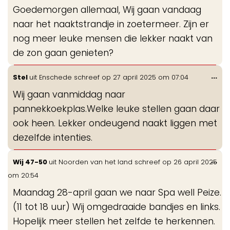
Goedemorgen allemaal, Wij gaan vandaag
naar het naaktstrandje in zoetermeer. Zijn er
nog meer leuke mensen die lekker naakt van
de zon gaan genieten?
Wis
...
Stel
uit
Enschede
schreef op
27 april 2025
om
07:04
de
Wij gaan vanmiddag naar
me
pannekkoekplas.Welke leuke stellen gaan daar
ook heen. Lekker ondeugend naakt liggen met
dezelfde intenties.
Wis
...
Wij 47-50
uit
Noorden van het land
schreef op
26 april 2025
de
om
20:54
me
Maandag 28-april gaan we naar Spa well Peize.
(11 tot 18 uur) Wij omgedraaide bandjes en links.
Hopelijk meer stellen het zelfde te herkennen.