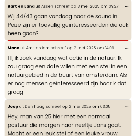
Wis
...
Bart en Lana
uit
Assen
schreef op
3 mei 2025
om
09:27
de
Wij 44/43 gaan vandaag naar de sauna in
me
Peize zijn er toevallig geïnteresseerden die ook
heen gaan?
Wis
...
Mano
uit
Amsterdam
schreef op
2 mei 2025
om
14:06
de
HI, ik zoek vandaag wat actie in de natuur. Ik
me
zou graag een date willen met een stel in een
natuurgebied in de buurt van amsterdam. Als
er nog mensen geïnteresseerd zijn hoor k dat
graag
Wis
...
Joop
uit
Den haag
schreef op
2 mei 2025
om
03:05
de
Hey, man van 25 hier met een normaal
me
postuur die morgen naar neeltje Jans gaat.
Mocht er een leuk stel of een leuke vrouw