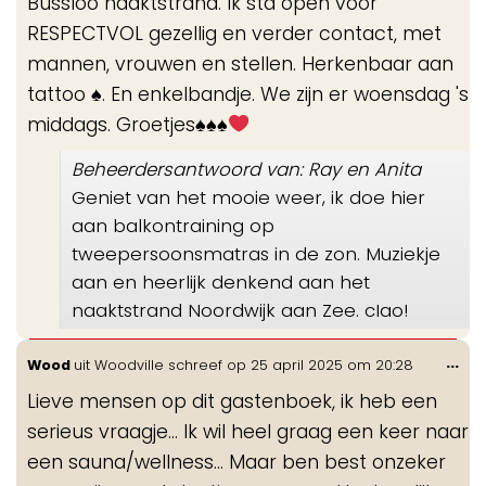
Bussloo naaktstrand. Ik sta open voor
RESPECTVOL gezellig en verder contact, met
mannen, vrouwen en stellen. Herkenbaar aan
tattoo
♠️
. En enkelbandje. We zijn er woensdag 's
middags. Groetjes
♠️
♠️
♠️
Beheerdersantwoord van: Ray en Anita
Geniet van het mooie weer, ik doe hier
aan balkontraining op
tweepersoonsmatras in de zon. Muziekje
aan en heerlijk denkend aan het
naaktstrand Noordwijk aan Zee. cIao!
Wis
...
Wood
uit
Woodville
schreef op
25 april 2025
om
20:28
de
Lieve mensen op dit gastenboek, ik heb een
me
serieus vraagje... Ik wil heel graag een keer naar
een sauna/wellness... Maar ben best onzeker