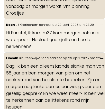
me
vandaag of morgen wordt ivm planning.
Groetjes
Wis
...
Kaan
uit
Gorinchem
schreef op
29 april 2025
om
23:20
de
Hi Funstel, ik kom m37 kom morgen ook naar
me
waterpoort. Hoelaat gaan jullie en hoe te
herkennen?
Wis
...
Lincoln
uit
Steenwijkerland
schreef op
29 april 2025
om
22:18
de
Dag. Ik ben een alleenstaande slanke man van
me
58 jaar en ben morgen van plan om het
naaktstrand van bussloo te bezoeken. Zijn er
morgen nog leuke dames aanwezig voor een
gezellig gesprek? En wie weet meer? Ik ben wel
te herkennen aan de littekens rond mijn
heupen