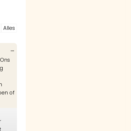
Alles
Wissel
...
deze
 Ons
metabox.
ig
n
oen of
r
t