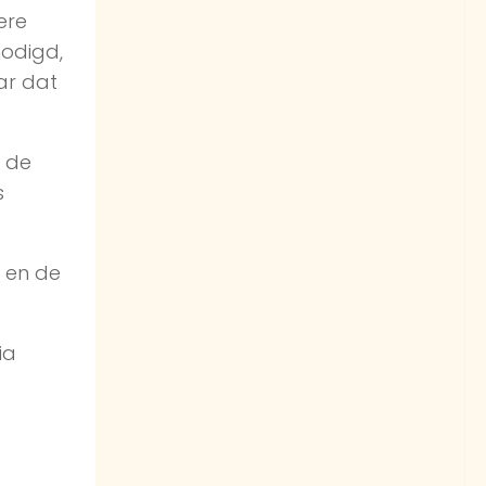
ere
nodigd,
aar dat
n de
s
r en de
ia