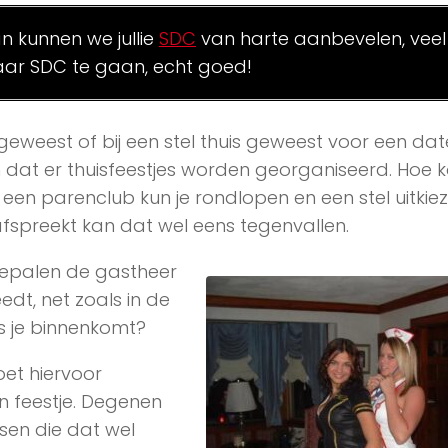
an kunnen we jullie
SDC
van harte aanbevelen, veel
ar SDC te gaan, echt goed!
 geweest of bij een stel thuis geweest voor een date.
at er thuisfeestjes worden georganiseerd. Hoe k
j een parenclub kun je rondlopen en een stel uitkie
op 1 afspreekt kan dat wel eens tegenvallen.
 Bepalen de gastheer
dt, net zoals in de
s je binnenkomt?
oet hiervoor
n feestje. Degenen
sen die dat wel