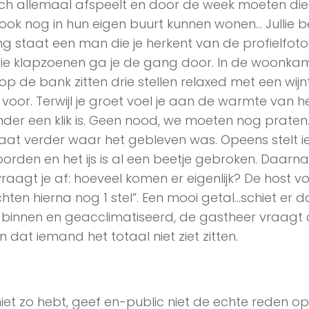
ich allemaal afspeelt en door de week moeten die
ok nog in hun eigen buurt kunnen wonen… Jullie b
 staat een man die je herkent van de profielfoto
drie klapzoenen ga je de gang door. In de woonka
p de bank zitten drie stellen relaxed met een wijnt
voor. Terwijl je groet voel je aan de warmte van h
der een klik is. Geen nood, we moeten nog praten
 gaat verder waar het gebleven was. Opeens stelt
woorden en het ijs is al een beetje gebroken. Daarn
raagt je af: hoeveel komen er eigenlijk? De host vo
hten hierna nog 1 stel”. Een mooi getal…schiet er d
binnen en geacclimatiseerd, de gastheer vraagt 
n dat iemand het totaal niet ziet zitten.
iet zo hebt, geef en-public niet de echte reden op: