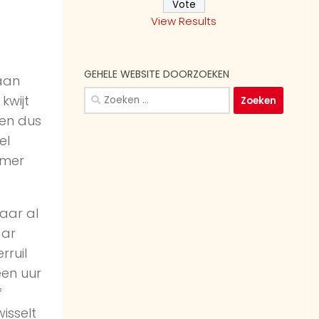
View Results
GEHELE WEBSITE DOORZOEKEN
aan
Zoeken
kwijt
naar:
den dus
el
amer
aar al
aar
rruil
een uur
f
isselt