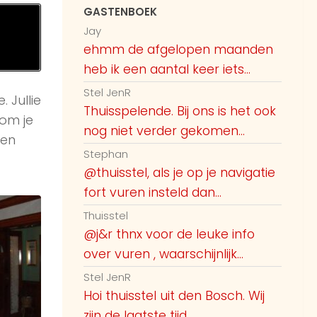
GASTENBOEK
Jay
ehmm de afgelopen maanden
heb ik een aantal keer iets...
Stel JenR
 Jullie
Thuisspelende. Bij ons is het ook
om je
nog niet verder gekomen...
zen
Stephan
@thuisstel, als je op je navigatie
fort vuren insteld dan...
Thuisstel
@j&r thnx voor de leuke info
over vuren , waarschijnlijk...
Stel JenR
Hoi thuisstel uit den Bosch. Wij
zijn de laatste tijd...