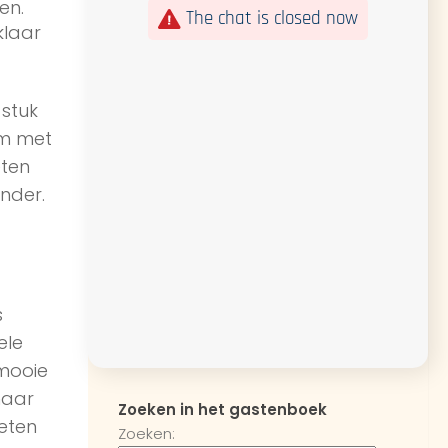
en.
The chat is closed now
klaar
 stuk
em met
eten
nder.
s
ele
 mooie
maar
Zoeken in het gastenboek
weten
Zoeken: