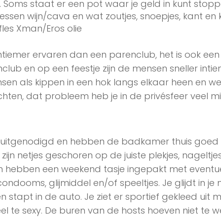
s. Soms staat er een pot waar je geld in kunt stopp
lessen wijn/cava en wat zoutjes, snoepjes, kant en 
fles Xman/Eros olie
ntiemer ervaren dan een parenclub, het is ook een
club en op een feestje zijn de mensen sneller inti
sen als kippen in een hok langs elkaar heen en w
hten, dat probleem heb je in de privésfeer veel mi
ijn uitgenodigd en hebben de badkamer thuis goed
zijn netjes geschoren op de juiste plekjes, nageltje
n hebben een weekend tasje ingepakt met eventu
 condooms, glijmiddel en/of speeltjes. Je glijdt in je
 stapt in de auto. Je ziet er sportief gekleed uit 
eel te sexy. De buren van de hosts hoeven niet te 