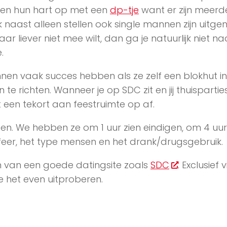
en hun hart op met een
dp-tje
want er zijn meerd
 naast alleen stellen ook single mannen zijn uitge
r liever niet mee wilt, dan ga je natuurlijk niet n
.
nnen vaak succes hebben als ze zelf een blokhut i
te richten. Wanneer je op SDC zit en jij thuispartie
een tekort aan feestruimte op af.
ggen. We hebben ze om 1 uur zien eindigen, om 4 uu
feer, het type mensen en het drank/drugsgebruik.
en van een goede datingsite zoals
SDC
. Exclusief v
e het even uitproberen.