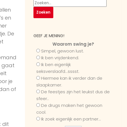
ellen
’s en
mer
je. De
GEEF JE MENING!
et
Waarom swing je?
.
Simpel, gewoon lust.
 iemand
Ik ben vrijdenkend.
Ik ben eigenlijk
a gaat
seksverslaafd...sssst.
elt
Hiermee kan ik verder dan de
oor je
slaapkamer.
dan of
De feestjes zijn het leukst dus de
sfeer..
De drugs maken het gewoon
cool.
Ik zoek eigenlijk een partner...
 dit