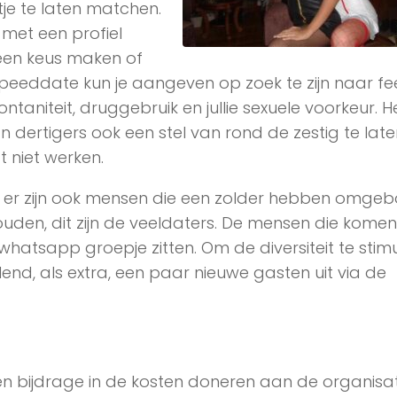
je te laten matchen.
 met een profiel
l een keus maken of
 of speeddate kun je aangeven op zoek te zijn naar fee
ontaniteit, druggebruik en jullie sexuele voorkeur. He
 dertigers ook een stel van rond de zestig te late
t niet werken.
n er zijn ook mensen die een zolder hebben omge
houden, dit zijn de veeldaters. De mensen die komen 
hatsapp groepje zitten. Om de diversiteit te stim
nd, als extra, een paar nieuwe gasten uit via de
n bijdrage in de kosten doneren aan de organisat