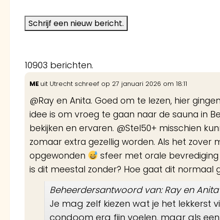
10903 berichten.
ME
uit
Utrecht
schreef op
27 januari 2026
om
18:11
@Ray en Anita. Goed om te lezen, hier ginge
idee is om vroeg te gaan naar de sauna in B
bekijken en ervaren. @Stel50+ misschien kun
zomaar extra gezellig worden. Als het zove
opgewonden
sfeer met orale bevredigin
is dit meestal zonder? Hoe gaat dit normaal
Beheerdersantwoord van: Ray en Anita
Je mag zelf kiezen wat je het lekkerst vi
condoom erg fijn voelen, maar als een 