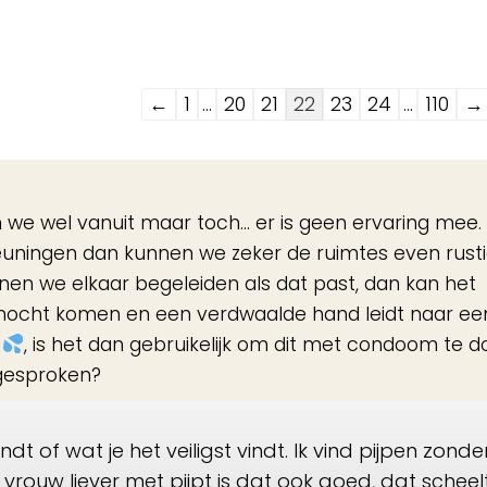
Navigatie
←
1
...
20
21
22
23
24
...
110
→
door
de
gastenboek-
n we wel vanuit maar toch… er is geen ervaring mee.
lijst
euningen dan kunnen we zeker de ruimtes even rust
nen we elkaar begeleiden als dat past, dan kan het
r mocht komen en een verdwaalde hand leidt naar ee
g
, is het dan gebruikelijk om dit met condoom te d
 gesproken?
ndt of wat je het veiligst vindt. Ik vind pijpen zonde
vrouw liever met pijpt is dat ook goed, dat scheel