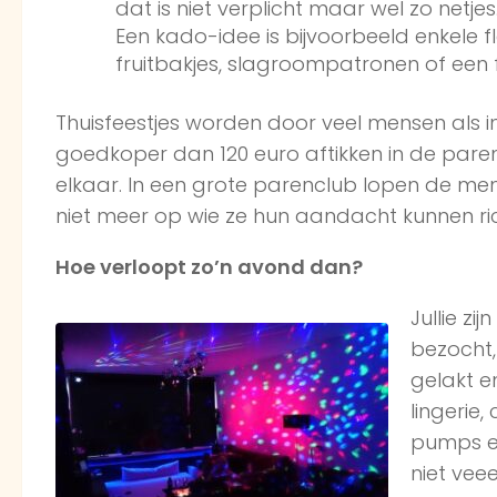
dat is niet verplicht maar wel zo netje
Een kado-idee is bijvoorbeeld enkele f
fruitbakjes, slagroompatronen of een 
Thuisfeestjes worden door veel mensen als i
goedkoper dan 120 euro aftikken in de paren
elkaar. In een grote parenclub lopen de men
niet meer op wie ze hun aandacht kunnen ric
Hoe verloopt zo’n avond dan?
Jullie z
bezocht, 
gelakt e
lingerie,
pumps en
niet vee