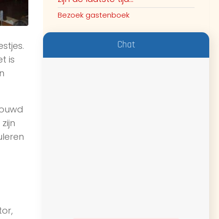
Bezoek gastenboek
Chat
stjes.
t is
n
bouwd
zijn
uleren
or,