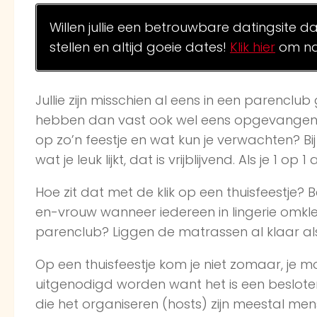
Willen jullie een betrouwbare datingsite d
stellen en altijd goeie dates!
Klik hier
om na
Jullie zijn misschien al eens in een parenclub
hebben dan vast ook wel eens opgevangen d
op zo’n feestje en wat kun je verwachten? Bi
wat je leuk lijkt, dat is vrijblijvend. Als je 1 
Hoe zit dat met de klik op een thuisfeestje?
en-vrouw wanneer iedereen in lingerie omklee
parenclub? Liggen de matrassen al klaar al
Op een thuisfeestje kom je niet zomaar, je m
uitgenodigd worden want het is een beslote
die het organiseren (hosts) zijn meestal men