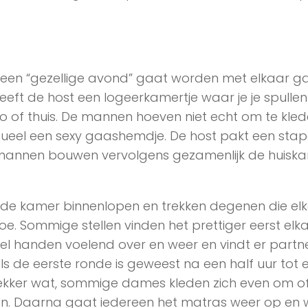
 een “gezellige avond” gaat worden met elkaar g
ft de host een logeerkamertje waar je je spullen 
to of thuis. De mannen hoeven niet echt om te kle
ueel een sexy gaashemdje. De host pakt een stap
 mannen bouwen vervolgens gezamenlijk de huisk
 kamer binnenlopen en trekken degenen die elk
e. Sommige stellen vinden het prettiger eerst elk
l handen voelend over en weer en vindt er partne
Als de eerste ronde is geweest na een half uur tot 
ekker wat, sommige dames kleden zich even om o
n. Daarna gaat iedereen het matras weer op en w