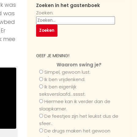
Ik was
Zoeken in het gastenboek
ad was
Zoeken:
owbed
Er
jk mee
GEEF JE MENING!
Waarom swing je?
Simpel, gewoon lust.
Ik ben vrijdenkend.
Ik ben eigenlijk
seksverslaafd...sssst.
Hiermee kan ik verder dan de
slaapkamer.
De feestjes zijn het leukst dus de
sfeer..
De drugs maken het gewoon