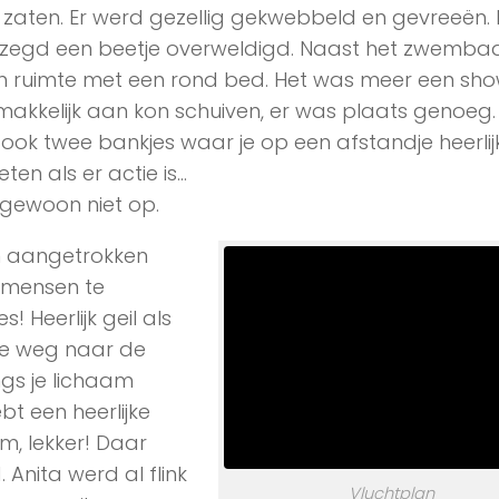
in zaten. Er werd gezellig gekwebbeld en gevreeën. 
gezegd een beetje overweldigd. Naast het zwemb
n ruimte met een rond bed. Het was meer een sh
makkelijk aan kon schuiven, er was plaats genoeg. 
ook twee bankjes waar je op een afstandje heerli
ten als er actie is…
 gewoon niet op.
rm aangetrokken
 mensen te
 Heerlijk geil als
 je weg naar de
gs je lichaam
ebt een heerlijke
, lekker! Daar
Anita werd al flink
Vluchtplan