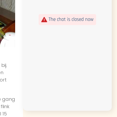
The chat is closed now
ij.
en
ort
e gang
link
 15