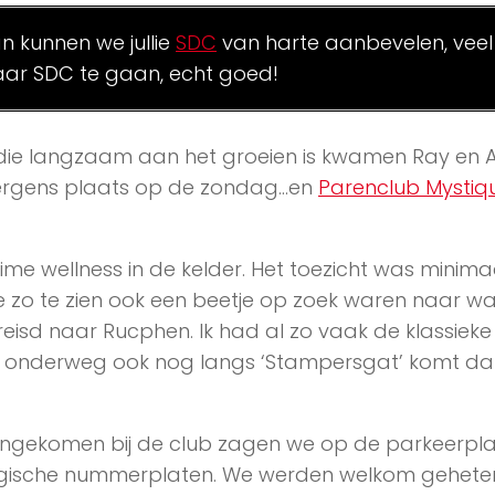
an kunnen we jullie
SDC
van harte aanbevelen, veel
ar SDC te gaan, echt goed!
 die langzaam aan het groeien is kwamen Ray en A
s ergens plaats op de zondag…en
Parenclub Mystiq
uime wellness in de kelder. Het toezicht was minima
e zo te zien ook een beetje op zoek waren naar wa
reisd naar Rucphen. Ik had al zo vaak de klassieke
an onderweg ook nog langs ‘Stampersgat’ komt d
gekomen bij de club zagen we op de parkeerpla
lgische nummerplaten. We werden welkom gehete