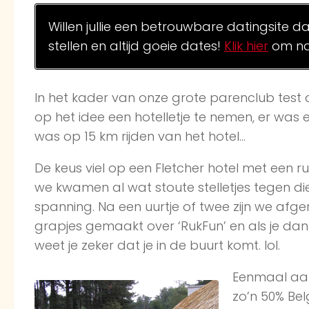
Willen jullie een betrouwbare datingsite d
stellen en altijd goeie dates!
Klik hier
om na
In het kader van onze grote parenclub test
op het idee een hotelletje te nemen, er wa
was op 15 km rijden van het hotel…
De keus viel op een Fletcher hotel met een r
we kwamen al wat stoute stelletjes tegen di
spanning. Na een uurtje of twee zijn we afge
grapjes gemaakt over ‘RukFun’ en als je d
weet je zeker dat je in de buurt komt. lol.
Eenmaal aan
zo’n 50% Be