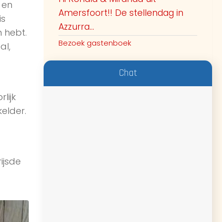
 en
Amersfoort!! De stellendag in
is
Azzurra...
 hebt.
Bezoek gastenboek
al,
Chat
lijk
elder.
ijsde