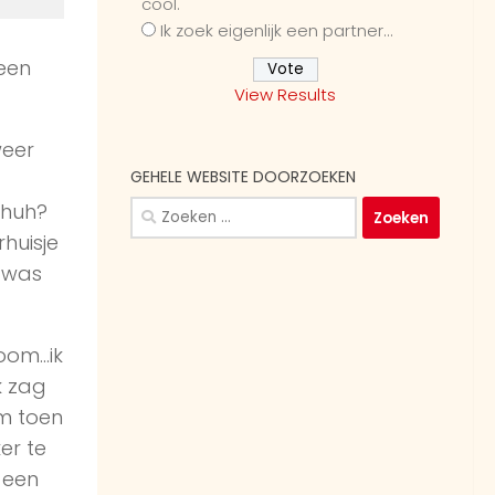
cool.
Ik zoek eigenlijk een partner...
 een
View Results
weer
GEHELE WEBSITE DOORZOEKEN
Zoeken
 huh?
naar:
huisje
k was
oom…ik
k zag
am toen
er te
r een