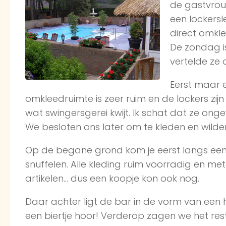
de gastvrou
een lockersl
direct omkle
De zondag i
vertelde ze 
Eerst maar e
omkleedruimte is zeer ruim en de lockers zij
wat swingersgerei kwijt. Ik schat dat ze ong
We besloten ons later om te kleden en wild
Op de begane grond kom je eerst langs een e
snuffelen. Alle kleding ruim voorradig en me
artikelen… dus een koopje kon ook nog.
Daar achter ligt de bar in de vorm van een ho
een biertje hoor! Verderop zagen we het re