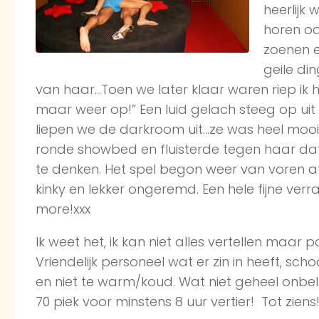
heerlijk
horen oo
zoenen e
geile di
van haar…Toen we later klaar waren riep ik he
maar weer op!” Een luid gelach steeg op ui
liepen we de darkroom uit…ze was heel mooi, 
ronde showbed en fluisterde tegen haar dat
te denken. Het spel begon weer van voren af a
kinky en lekker ongeremd. Een hele fijne verr
more!xxx
Ik weet het, ik kan niet alles vertellen maar 
Vriendelijk personeel wat er zin in heeft, sc
en niet te warm/koud. Wat niet geheel onbelan
70 piek voor minstens 8 uur vertier! Tot ziens