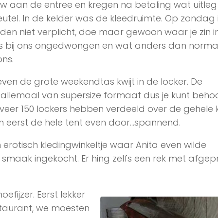
w aan de entree en kregen na betaling wat uitleg
eutel. In de kelder was de kleedruimte. Op zondag 
den niet verplicht, doe maar gewoon waar je zin in
s bij ons ongedwongen en wat anders dan norma
ons.
ven de grote weekendtas kwijt in de locker. De
n allemaal van supersize formaat dus je kunt behoor
eveer 150 lockers hebben verdeeld over de gehele k
en eerst de hele tent even door…spannend.
rotisch kledingwinkeltje waar Anita even wilde
t smaak ingekocht. Er hing zelfs een rek met afgepr
efijzer. Eerst lekker
staurant, we moesten