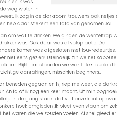
eun en ik was
de weg wisten in
weest. Ik zag in de darkroom trouwens ook netjes
n heb daar stiekem een foto van genomen…lol
an om wat te drinken. We gingen de wenteltrap 
 drukker was. Ook daar was al volop actie. De
andere kamer was afgesloten met louvredeurtjes,
niet eens gezien! Uiteindelijk zijn we het kabouter
elkaar. Blijkbaar stoorden we want de sexuele kli
orzichtige aanrakingen, misschien beginners…
r beneden gegaan en hij riep me weer, die darkr
n Anita of ik nog een keer mocht. Uit mijn ooghoe
telletje in de gang staan dat vlot onze kant opkw
nkere hoek omgleden…ik bleef even staan om zek
zij het waren die we zouden voelen. Al snel gleed e