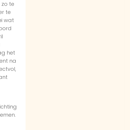
 zo te
er te
ei wat
woord
il
d
ag het
ent na
ectvol,
ant
ichting
noemen.