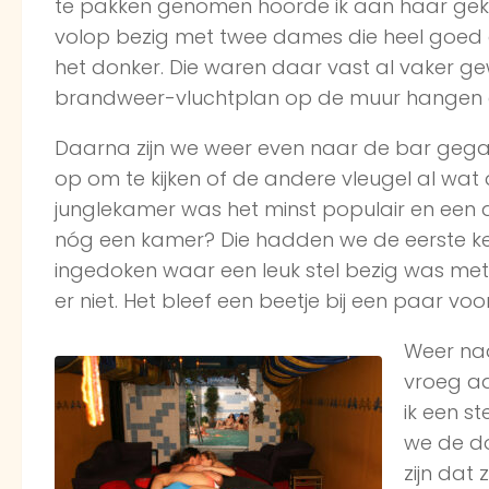
te pakken genomen hoorde ik aan haar gekr
volop bezig met twee dames die heel goed 
het donker. Die waren daar vast al vaker ge
brandweer-vluchtplan op de muur hangen e
Daarna zijn we weer even naar de bar gega
op om te kijken of de andere vleugel al wat
junglekamer was het minst populair en een 
nóg een kamer? Die hadden we de eerste keer 
ingedoken waar een leuk stel bezig was met 
er niet. Het bleef een beetje bij een paar vo
Weer naa
vroeg aa
ik een s
we de do
zijn dat 