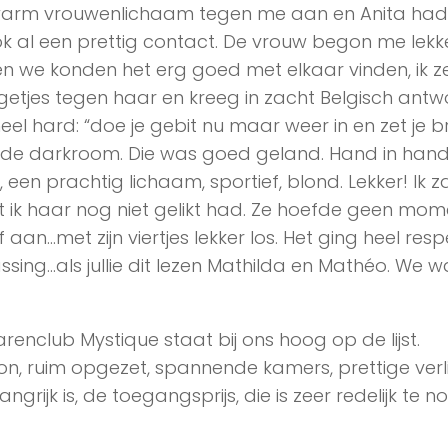
 warm vrouwenlichaam tegen me aan en Anita had
k al een prettig contact. De vrouw begon me lekk
n we konden het erg goed met elkaar vinden, ik z
ngetjes tegen haar en kreeg in zacht Belgisch ant
el hard: “doe je gebit nu maar weer in en zet je br
t de darkroom. Die was goed geland. Hand in han
een prachtig lichaam, sportief, blond. Lekker! Ik z
 ik haar nog niet gelikt had. Ze hoefde geen mom
an…met zijn viertjes lekker los. Het ging heel resp
assing…als jullie dit lezen Mathilda en Mathéo. We w
parenclub Mystique staat bij ons hoog op de lijst.
hoon, ruim opgezet, spannende kamers, prettige verl
grijk is, de toegangsprijs, die is zeer redelijk te 
!