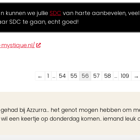
an kunnen we jullie
SDC
van harte aanbevelen, veel
ar SDC te gaan, echt goed!
mystique.nl/
Navigatie
←
1
...
54
55
56
57
58
...
109
→
door
de
gastenboek-
 gehad bij Azzurra… het genot mogen hebben om m
lijst
 wil een keertje op donderdag komen.. iemand leuk