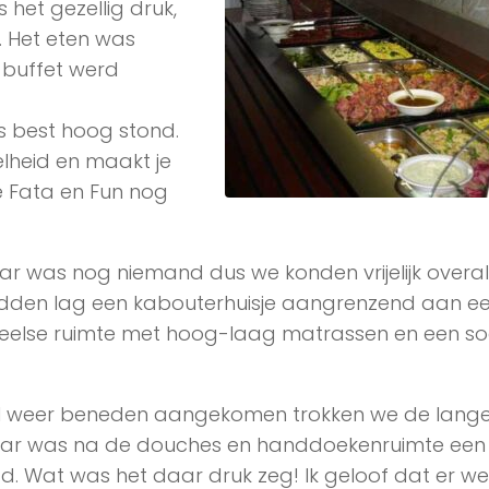
 het gezellig druk,
. Het eten was
buffet werd
es best hoog stond.
lheid en maakt je
e Fata en Fun nog
r was nog niemand dus we konden vrijelijk overal b
midden lag een kabouterhuisje aangrenzend aan e
eelse ruimte met hoog-laag matrassen en een so
 weer beneden aangekomen trokken we de lang
ar was na de douches en handdoekenruimte een f
 Wat was het daar druk zeg! Ik geloof dat er wel