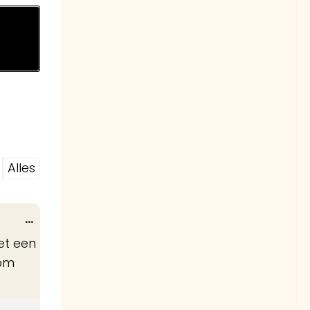
Alles
Wissel
...
deze
et een
metabox.
 om