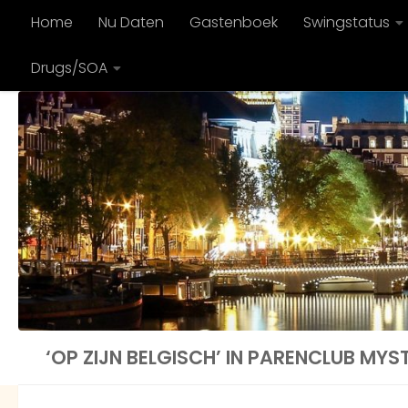
Home
Nu Daten
Gastenboek
Swingstatus
Doorgaan naar inhoud
Drugs/SOA
‘OP ZIJN BELGISCH’ IN PARENCLUB MYS