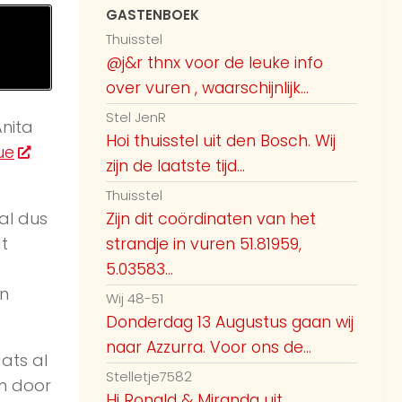
GASTENBOEK
Thuisstel
@j&r thnx voor de leuke info
over vuren , waarschijnlijk...
Stel JenR
nita
Hoi thuisstel uit den Bosch. Wij
ue
zijn de laatste tijd...
Thuisstel
al dus
Zijn dit coördinaten van het
t
strandje in vuren 51.81959,
5.03583...
an
Wij 48-51
Donderdag 13 Augustus gaan wij
naar Azzurra. Voor ons de...
ats al
Stelletje7582
n door
Hi Ronald & Miranda uit