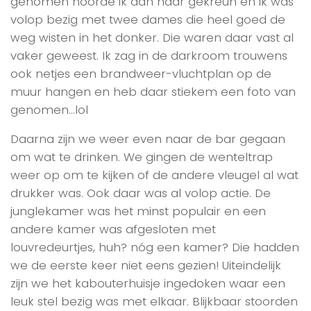
genomen hoorde ik aan haar gekreun en ik was
volop bezig met twee dames die heel goed de
weg wisten in het donker. Die waren daar vast al
vaker geweest. Ik zag in de darkroom trouwens
ook netjes een brandweer-vluchtplan op de
muur hangen en heb daar stiekem een foto van
genomen…lol
Daarna zijn we weer even naar de bar gegaan
om wat te drinken. We gingen de wenteltrap
weer op om te kijken of de andere vleugel al wat
drukker was. Ook daar was al volop actie. De
junglekamer was het minst populair en een
andere kamer was afgesloten met
louvredeurtjes, huh? nóg een kamer? Die hadden
we de eerste keer niet eens gezien! Uiteindelijk
zijn we het kabouterhuisje ingedoken waar een
leuk stel bezig was met elkaar. Blijkbaar stoorden