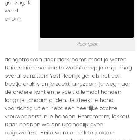
gat zag, ik
word
enorm
Vluchtplan
aangetrokken door darkrooms moet je weten.
Daar staan mensen te wachten op je en je mag
overal aanzitten! Yes! Heerlijk geil als het een
beetje druk is en je zoekt langzaam je weg naar
de andere kant en je voelt allemaal handen
langs je lichaam glijden. Je steekt je hand
voorzichtig uit en hebt een heerlijke zachte
vrouwenborst in je handen. Hmmmmm, lekker!
Daar hebben we ons uiteindelijk even
opgewarmd. Anita werd al flink te pakken