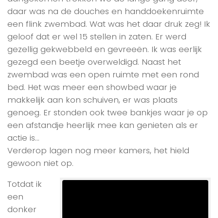
daar was na de douches en handdoekenruimte
een flink zwembad. Wat was het daar druk zeg! Ik
geloof dat er wel 15 stellen in zaten. Er werd
gezellig gekwebbeld en gevreeën. Ik was eerlijk
gezegd een beetje overweldigd. Naast het
zwembad was een open ruimte met een rond
bed. Het was meer een showbed waar je
makkelijk aan kon schuiven, er was plaats
genoeg. Er stonden ook twee bankjes waar je op
een afstandje heerlijk mee kan genieten als er
actie is…
Verderop lagen nog meer kamers, het hield
gewoon niet op.
Totdat ik
een
donker