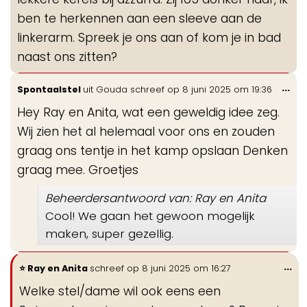
ben te herkennen aan een sleeve aan de
linkerarm. Spreek je ons aan of kom je in bad
naast ons zitten?
Wis
...
Spontaalstel
uit
Gouda
schreef op
8 juni 2025
om
19:36
de
Hey Ray en Anita, wat een geweldig idee zeg.
me
Wij zien het al helemaal voor ons en zouden
graag ons tentje in het kamp opslaan Denken
graag mee. Groetjes
Beheerdersantwoord van: Ray en Anita
Cool! We gaan het gewoon mogelijk
maken, super gezellig.
Wi
...
Ray en Anita
schreef op
8 juni 2025
om
16:27
de
Welke stel/dame wil ook eens een
me