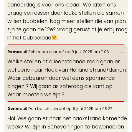
donderdag is voor ons ideaal. We laten ons
graag verrassen door leuke stellen die samen
willen bubbelen. Nog meer stellen die van plan
zijn te gaan de 12e? vraag gerust of je erbij mag
in het bubbelbad
.
Wis
...
Remco
uit
Schiedam
schreef op
9 juni 2025
om
11:08
de
Welke stellen of alleenstaande man gaan er
me
wel eens naar Hoek van Holland strand/duinen.
Waar gebeuren daar wel eens spannende
dingen ? Wij gaan as zaterdag die kant op.
Waar moeten we zijn ?
Wis
...
Dennis
uit
Den bosch
schreef op
9 juni 2025
om
08:27
de
Hoi. Wie gaan er naar het naakstrand komende
me
week? Wij zijn in Scheveningen te bewonderen