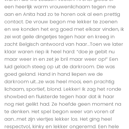
een heerlijk warm vrouwenlichaam tegen me
aan en Anita had zo te horen ook al een prettig
contact. De vrouw begon me lekker te zoenen
en we konden het erg goed met elkaar vinden, ik
zei wat geile dingetjes tegen haar en kreeg in
zacht Belgisch antwoord van haar…Toen we later
klaar waren riep ik heel hard: “doe je gebit nu
maar weer in en zet je bril maar weer op!” Een
luid gelach steeg op uit de darkroom. Die was
goed geland. Hand in hand liepen we de
darkroom uit…ze was heel mooi, een prachtig
lichaam, sportief, blond. Lekker! Ik zag het ronde
showbed en fluisterde tegen haar dat ik haar
nog niet gelikt had. Ze hoefde geen moment na
te denken. Het spel begon weer van voren af
aan…met zijn viertjes lekker los. Het ging heel
respectvol, kinky en lekker ongeremd. Een hele