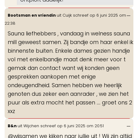
Wis
...
Bootsman en vriendin
uit
Cuijk
schreef op
6 juni 2025
om
de
22:38
me
Sauna liefhebbers , vandaag in welness sauna
mill geweest samen. Zij bandje om haar enkel ik
binnenste buiten. Enkele dames gezien handje
vol met enkelbandje maat denk meer voor t
gemak dan contact want wij konden geen
gesprekken aankopen met enige
ondeugendheid. Samen hebben we heerlijk
genoten dus zeker een aanrader , we zien het
puur als extra mocht het passen .... groet ons 2
xxz
Wis
...
B&n
uit
Wijchen
schreef op
6 juni 2025
om
20:51
de
@wijsamen we kijken naar jullie uit ! Wij zijn altijd
me