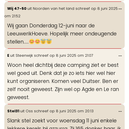
Wis
...
Wij 47-50
uit
Noorden van het land
schreef op
8 juni 2025
de
om
21:52
me
Wij gaan Donderdag 12-juni naar de
LeeuwerikHoeve. Hopelijk meer ondeugende
stellen……
Wis
...
E
uit
Steenwijk
schreef op
8 juni 2025
om
21:07
de
Woon heel dichtbij deze camping ziet er best
me
wel goed uit. Denk dat je zo iets hier wel hier
kunt organiseren. Komen veel Duitser. Ben er
zelf nooit geweest. Zijn wel op Agde en Le ran
geweest.
Wis
...
Stel31
uit
Oss
schreef op
8 juni 2025
om
20:13
de
Slank stel zoekt voor woensdag 11 juni enkele
me
lekkere kerels bij azzurra. Zij 165 donker haar, ik