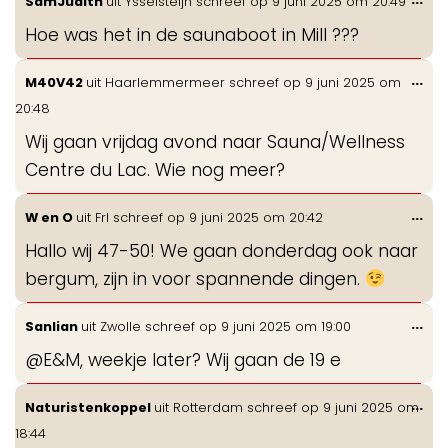
SamJudith
uit
Ysselsteijn
schreef op
9 juni 2025
om
20:49
de
Hoe was het in de saunaboot in Mill ???
me
Wis
...
M40V42
uit
Haarlemmermeer
schreef op
9 juni 2025
om
de
20:48
me
Wij gaan vrijdag avond naar Sauna/Wellness
Centre du Lac. Wie nog meer?
Wis
...
W en O
uit
Frl
schreef op
9 juni 2025
om
20:42
de
Hallo wij 47-50! We gaan donderdag ook naar
me
bergum, zijn in voor spannende dingen.
Wis
...
Sanlian
uit
Zwolle
schreef op
9 juni 2025
om
19:00
de
@E&M, weekje later? Wij gaan de 19 e
me
Wis
...
Naturistenkoppel
uit
Rotterdam
schreef op
9 juni 2025
om
de
18:44
me