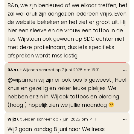
de
B&n, we zijn benieuwd of we elkaar treffen, het
me
zal wel druk zijn aangezien iedereen vrij is. Even
de website bekeken en het ziet er groot uit. Hij
hier een sleeve en de vrouw een tattoo in de
lies. Wij staan ook gewoon op SDC echter niet
met deze profielnaam, dus iets specifieks
afspreken wordt mss lastig.
Wis
...
B&n
uit
Wijchen
schreef op
7 juni 2025
om
15:31
de
@wijsamen wij zijn er ook pas 1x geweest , Heel
me
knus en gezellig en zeker leuke plekjes. We
hebben er zin in. Wij ook tattoos en piercing
(hoog ) hopelijk zien we jullie maandag
Wis
...
Wij2
uit
Leiden
schreef op
7 juni 2025
om
14:11
de
Wij2 gaan zondag 8 juni naar Wellness
me