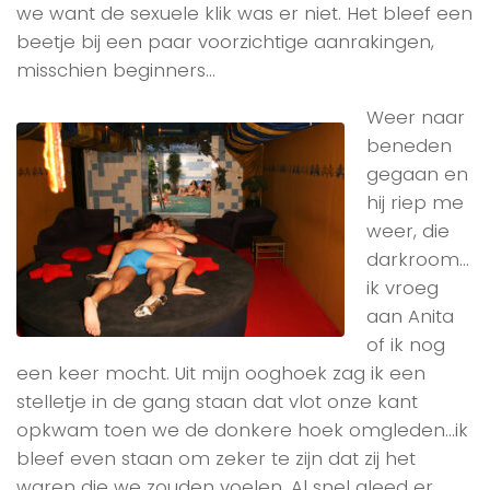
we want de sexuele klik was er niet. Het bleef een
beetje bij een paar voorzichtige aanrakingen,
misschien beginners…
Weer naar
beneden
gegaan en
hij riep me
weer, die
darkroom…
ik vroeg
aan Anita
of ik nog
een keer mocht. Uit mijn ooghoek zag ik een
stelletje in de gang staan dat vlot onze kant
opkwam toen we de donkere hoek omgleden…ik
bleef even staan om zeker te zijn dat zij het
waren die we zouden voelen. Al snel gleed er