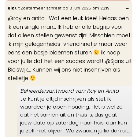
Wis
...
Rik
uit
Zoetermeer
schreef op
8 juni 2025
om
22:19
de
@ray en anita... Wat een leuk idee! Helaas ben
me
ik een single man... Ik heb er alle begrip voor
dat alleen stellen gewenst zijn! Misschien moet
ik mijn gelegenheids-vriendinnetje maar weer
eens een bosje bloemen sturen
Ik hoop
voor jullie dat het een succes wordt! @Sjans uit
Bleiswijk... Kunnen wij ons niet inschrijven als
stelletje
Beheerdersantwoord van: Ray en Anita
Je kunt je altijd inschrijven als stel, ik
waardeer je open houding. Het is wel zo,
dat het samen uit en thuis is, dus gaat
jouw date op zaterdag naar huis, dan kun
je zelf niet blijven. We zwaaien jullie dan uit.