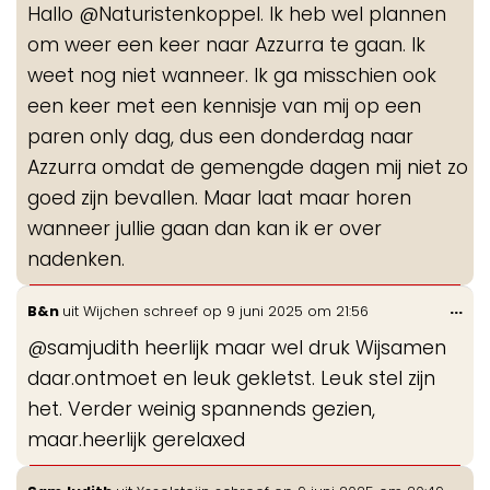
Hallo @Naturistenkoppel. Ik heb wel plannen
me
om weer een keer naar Azzurra te gaan. Ik
weet nog niet wanneer. Ik ga misschien ook
een keer met een kennisje van mij op een
paren only dag, dus een donderdag naar
Azzurra omdat de gemengde dagen mij niet zo
goed zijn bevallen. Maar laat maar horen
wanneer jullie gaan dan kan ik er over
nadenken.
Wis
...
B&n
uit
Wijchen
schreef op
9 juni 2025
om
21:56
de
@samjudith heerlijk maar wel druk Wijsamen
me
daar.ontmoet en leuk gekletst. Leuk stel zijn
het. Verder weinig spannends gezien,
maar.heerlijk gerelaxed
Wis
...