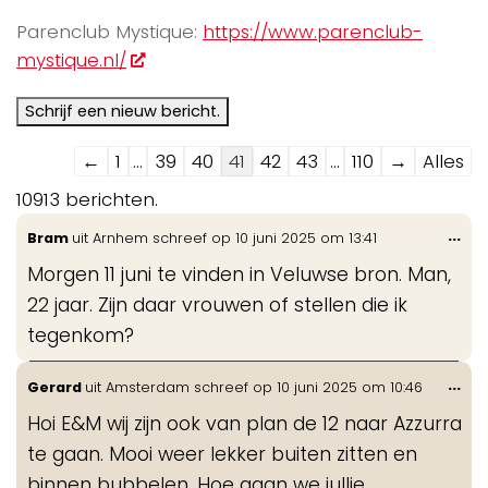
Parenclub Mystique:
https://www.parenclub-
mystique.nl/
Navigatie
←
1
...
39
40
41
42
43
...
110
→
Alles
door
10913 berichten.
de
Wis
...
Bram
uit
Arnhem
schreef op
10 juni 2025
om
13:41
gastenboek-
de
lijst
Morgen 11 juni te vinden in Veluwse bron. Man,
me
22 jaar. Zijn daar vrouwen of stellen die ik
tegenkom?
Wis
...
Gerard
uit
Amsterdam
schreef op
10 juni 2025
om
10:46
de
Hoi E&M wij zijn ook van plan de 12 naar Azzurra
me
te gaan. Mooi weer lekker buiten zitten en
binnen bubbelen. Hoe gaan we jullie