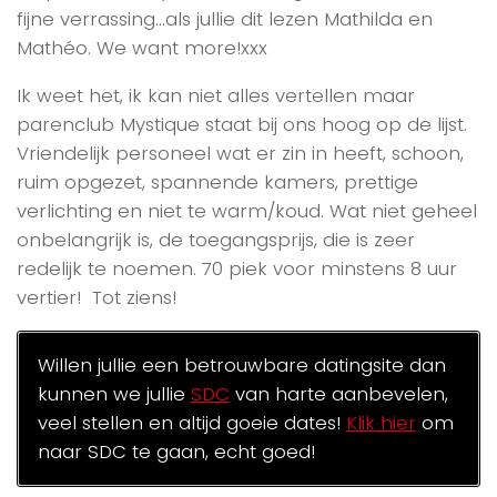
fijne verrassing…als jullie dit lezen Mathilda en
Mathéo. We want more!xxx
Ik weet het, ik kan niet alles vertellen maar
parenclub Mystique staat bij ons hoog op de lijst.
Vriendelijk personeel wat er zin in heeft, schoon,
ruim opgezet, spannende kamers, prettige
verlichting en niet te warm/koud. Wat niet geheel
onbelangrijk is, de toegangsprijs, die is zeer
redelijk te noemen. 70 piek voor minstens 8 uur
vertier! Tot ziens!
Willen jullie een betrouwbare datingsite dan
kunnen we jullie
SDC
van harte aanbevelen,
veel stellen en altijd goeie dates!
Klik hier
om
naar SDC te gaan, echt goed!