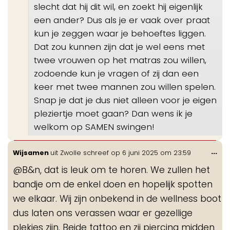
slecht dat hij dit wil, en zoekt hij eigenlijk
een ander? Dus als je er vaak over praat
kun je zeggen waar je behoeftes liggen.
Dat zou kunnen zijn dat je wel eens met
twee vrouwen op het matras zou willen,
zodoende kun je vragen of zij dan een
keer met twee mannen zou willen spelen.
Snap je dat je dus niet alleen voor je eigen
pleziertje moet gaan? Dan wens ik je
welkom op SAMEN swingen!
Wis
...
Wijsamen
uit
Zwolle
schreef op
6 juni 2025
om
23:59
de
@B&n, dat is leuk om te horen. We zullen het
me
bandje om de enkel doen en hopelijk spotten
we elkaar. Wij zijn onbekend in de wellness boot
dus laten ons verassen waar er gezellige
plekjes zijn. Beide tattoo en zij piercing midden