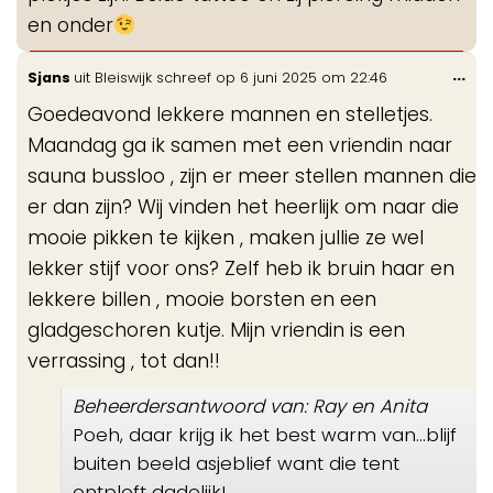
en onder
Wis
...
Sjans
uit
Bleiswijk
schreef op
6 juni 2025
om
22:46
de
Goedeavond lekkere mannen en stelletjes.
me
Maandag ga ik samen met een vriendin naar
sauna bussloo , zijn er meer stellen mannen die
er dan zijn? Wij vinden het heerlijk om naar die
mooie pikken te kijken , maken jullie ze wel
lekker stijf voor ons? Zelf heb ik bruin haar en
lekkere billen , mooie borsten en een
gladgeschoren kutje. Mijn vriendin is een
verrassing , tot dan!!
Beheerdersantwoord van: Ray en Anita
Poeh, daar krijg ik het best warm van...blijf
buiten beeld asjeblief want die tent
ontploft dadelijk!