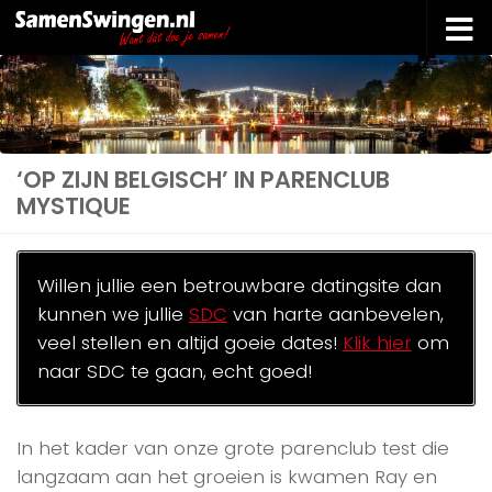
Doorgaan naar inhoud
‘OP ZIJN BELGISCH’ IN PARENCLUB
MYSTIQUE
Willen jullie een betrouwbare datingsite dan
kunnen we jullie
SDC
van harte aanbevelen,
veel stellen en altijd goeie dates!
Klik hier
om
naar SDC te gaan, echt goed!
In het kader van onze grote parenclub test die
langzaam aan het groeien is kwamen Ray en