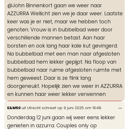
@John Binnenkort gaan we weer naar
AZZURRA Wellicht zien we je daar weer. Laatste
keer was je er niet, maar we hebben toch
genoten. Vrouw is in bubbelbad weer door
verschillende mannen betast. Aan haar
borsten en ook lang haar kale kut gevingerd.
Na bubbelbad met een man naar afgesloten
bubbelbad hem lekker gepijpt. Na floop van
bubbelbad naar ruime afgesloten ruimte met
hem geweest. Daar is ze flink lang
doorgeneukt. Hopelijk zien we weer in AZZURRA
en kunnen haar weer lekker verwennen
Wis
...
E&M50
uit
Utrecht
schreef op
9 juni 2025
om
16:48
de
Donderdag 12 juni gaan wij weer eens lekker
me
genieten in azzurra. Couples only op