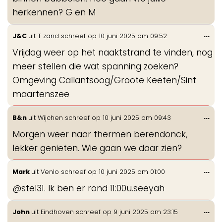
herkennen? G en M
Wis
...
J&C
uit
T zand
schreef op
10 juni 2025
om
09:52
de
Vrijdag weer op het naaktstrand te vinden, nog
me
meer stellen die wat spanning zoeken?
Omgeving Callantsoog/Groote Keeten/Sint
maartenszee
Wis
...
B&n
uit
Wijchen
schreef op
10 juni 2025
om
09:43
de
Morgen weer naar thermen berendonck,
me
lekker genieten. Wie gaan we daar zien?
Wis
...
Mark
uit
Venlo
schreef op
10 juni 2025
om
01:00
de
@stel31. Ik ben er rond 11:00u.seeyah
me
Wis
...
John
uit
Eindhoven
schreef op
9 juni 2025
om
23:15
de