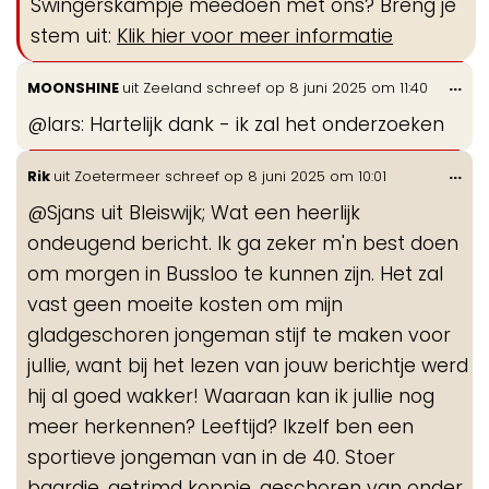
Swingerskampje meedoen met ons? Breng je
stem uit:
Klik hier voor meer informatie
Wis
...
MOONSHINE
uit
Zeeland
schreef op
8 juni 2025
om
11:40
de
@lars: Hartelijk dank - ik zal het onderzoeken
me
Wis
...
Rik
uit
Zoetermeer
schreef op
8 juni 2025
om
10:01
de
@Sjans uit Bleiswijk; Wat een heerlijk
me
ondeugend bericht. Ik ga zeker m'n best doen
om morgen in Bussloo te kunnen zijn. Het zal
vast geen moeite kosten om mijn
gladgeschoren jongeman stijf te maken voor
jullie, want bij het lezen van jouw berichtje werd
hij al goed wakker! Waaraan kan ik jullie nog
meer herkennen? Leeftijd? Ikzelf ben een
sportieve jongeman van in de 40. Stoer
baardje, getrimd koppie, geschoren van onder.