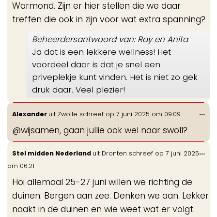
Warmond. Zijn er hier stellen die we daar
treffen die ook in zijn voor wat extra spanning?
Beheerdersantwoord van: Ray en Anita
Ja dat is een lekkere wellness! Het
voordeel daar is dat je snel een
priveplekje kunt vinden. Het is niet zo gek
druk daar. Veel plezier!
Wis
...
Alexander
uit
Zwolle
schreef op
7 juni 2025
om
09:09
de
@wijsamen, gaan jullie ook wel naar swoll?
me
Wis
...
Stel midden Nederland
uit
Dronten
schreef op
7 juni 2025
de
om
06:21
me
Hoi allemaal 25-27 juni willen we richting de
duinen. Bergen aan zee. Denken we aan. Lekker
naakt in de duinen en wie weet wat er volgt.