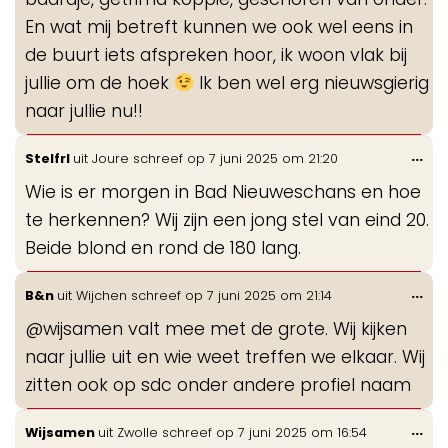
En wat mij betreft kunnen we ook wel eens in
de buurt iets afspreken hoor, ik woon vlak bij
jullie om de hoek
Ik ben wel erg nieuwsgierig
naar jullie nu!!
Wis
...
Stelfrl
uit
Joure
schreef op
7 juni 2025
om
21:20
de
Wie is er morgen in Bad Nieuweschans en hoe
me
te herkennen? Wij zijn een jong stel van eind 20.
Beide blond en rond de 180 lang.
Wis
...
B&n
uit
Wijchen
schreef op
7 juni 2025
om
21:14
de
@wijsamen valt mee met de grote. Wij kijken
me
naar jullie uit en wie weet treffen we elkaar. Wij
zitten ook op sdc onder andere profiel naam
Wis
...
Wijsamen
uit
Zwolle
schreef op
7 juni 2025
om
16:54