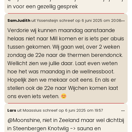
in voor een gezellig gesprek
Wis
...
SamJudith
uit
Yssensteijn
schreef op
6 juni 2025
om
20:08
de
Verdorie wij kunnen maandag aanstaande
me
helaas niet naar Mill komen er is iets per abuis
tussen gekomen. Wij gaan wel, over 2 weken
zondag de 22e naar de thermen berendonck.
Wellicht zien we jullie daar. Laat even weten
hoe het was maandag in de wellnessboot.
Hopelijk zien we mekaar ooit eens. En als er
stellen ook de 22e naar Wijchen komen laat
ons even iets weten.
Wis
...
Lars
uit
Maassluis
schreef op
6 juni 2025
om
19:57
de
@Moonshine, niet in Zeeland maar wel dichtbij
me
in Steenbergen Knotwilg -> sauna en