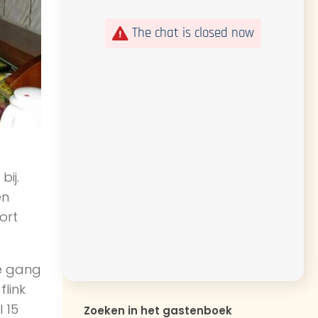
The chat is closed now
ij.
en
ort
e gang
link
 15
Zoeken in het gastenboek