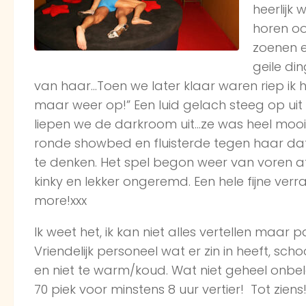
heerlijk
horen oo
zoenen e
geile di
van haar…Toen we later klaar waren riep ik he
maar weer op!” Een luid gelach steeg op ui
liepen we de darkroom uit…ze was heel mooi, 
ronde showbed en fluisterde tegen haar dat
te denken. Het spel begon weer van voren af a
kinky en lekker ongeremd. Een hele fijne verr
more!xxx
Ik weet het, ik kan niet alles vertellen maar 
Vriendelijk personeel wat er zin in heeft, sc
en niet te warm/koud. Wat niet geheel onbelan
70 piek voor minstens 8 uur vertier! Tot ziens