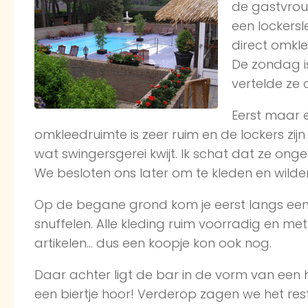
de gastvrou
een lockersl
direct omkle
De zondag i
vertelde ze 
Eerst maar e
omkleedruimte is zeer ruim en de lockers zij
wat swingersgerei kwijt. Ik schat dat ze ong
We besloten ons later om te kleden en wild
Op de begane grond kom je eerst langs een e
snuffelen. Alle kleding ruim voorradig en me
artikelen… dus een koopje kon ook nog.
Daar achter ligt de bar in de vorm van een ho
een biertje hoor! Verderop zagen we het re