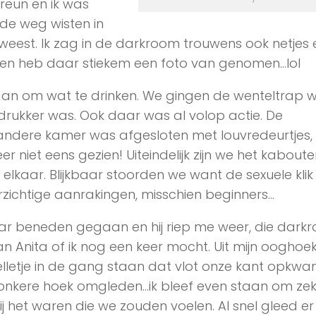
eun en ik was
de weg wisten in
weest. Ik zag in de darkroom trouwens ook netjes
n heb daar stiekem een foto van genomen…lol
an om wat te drinken. We gingen de wenteltrap 
 drukker was. Ook daar was al volop actie. De
andere kamer was afgesloten met louvredeurtjes,
niet eens gezien! Uiteindelijk zijn we het kabouter
elkaar. Blijkbaar stoorden we want de sexuele kli
orzichtige aanrakingen, misschien beginners…
r beneden gegaan en hij riep me weer, die darkr
n Anita of ik nog een keer mocht. Uit mijn ooghoe
telletje in de gang staan dat vlot onze kant opkw
nkere hoek omgleden…ik bleef even staan om zek
zij het waren die we zouden voelen. Al snel gleed e