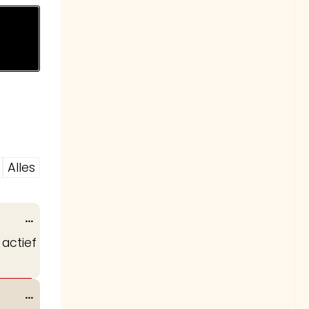
Alles
Wissel
...
deze
actief
metabox.
Wissel
...