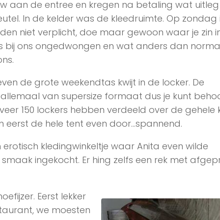
w aan de entree en kregen na betaling wat uitleg
eutel. In de kelder was de kleedruimte. Op zondag 
den niet verplicht, doe maar gewoon waar je zin in
s bij ons ongedwongen en wat anders dan norma
ons.
ven de grote weekendtas kwijt in de locker. De
n allemaal van supersize formaat dus je kunt behoor
eveer 150 lockers hebben verdeeld over de gehele k
en eerst de hele tent even door…spannend.
rotisch kledingwinkeltje waar Anita even wilde
t smaak ingekocht. Er hing zelfs een rek met afgepr
efijzer. Eerst lekker
staurant, we moesten