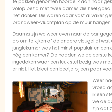
te pakken genomen hoorde ik aan haar gekr
volop bezig met twee dames die heel goed 
het donker. Die waren daar vast al vaker ge
brandweer-vluchtplan op de muur hangen e
Daarna zijn we weer even naar de bar gega
op om te kijken of de andere vleugel al wat
junglekamer was het minst populair en een 
nóg een kamer? Die hadden we de eerste keer 
ingedoken waar een leuk stel bezig was met 
er niet. Het bleef een beetje bij een paar vo
Weer naa
vroeg aa
ik een s
we de do
zijn dat 