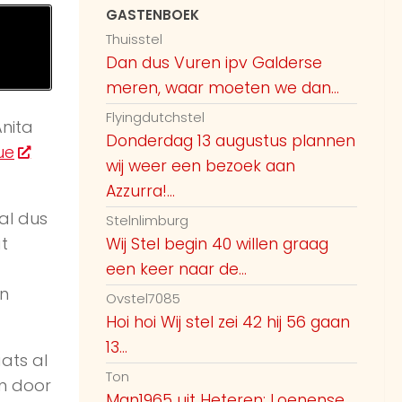
GASTENBOEK
Thuisstel
Dan dus Vuren ipv Galderse
meren, waar moeten we dan...
Flyingdutchstel
nita
Donderdag 13 augustus plannen
ue
wij weer een bezoek aan
Azzurra!...
al dus
Stelnlimburg
t
Wij Stel begin 40 willen graag
een keer naar de...
an
Ovstel7085
Hoi hoi Wij stel zei 42 hij 56 gaan
13...
ats al
Ton
n door
Man1965 uit Heteren: Loenense