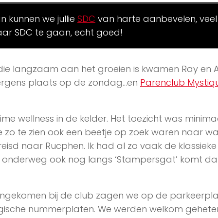
an kunnen we jullie
SDC
van harte aanbevelen, veel
ar SDC te gaan, echt goed!
 die langzaam aan het groeien is kwamen Ray en A
s ergens plaats op de zondag…en
Parenclub Mystiq
uime wellness in de kelder. Het toezicht was minima
e zo te zien ook een beetje op zoek waren naar wa
reisd naar Rucphen. Ik had al zo vaak de klassieke
an onderweg ook nog langs ‘Stampersgat’ komt d
gekomen bij de club zagen we op de parkeerpla
lgische nummerplaten. We werden welkom gehete