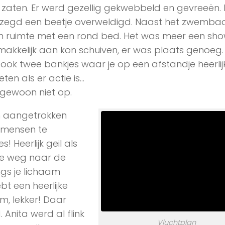
in zaten. Er werd gezellig gekwebbeld en gevreeën. 
gezegd een beetje overweldigd. Naast het zwemb
n ruimte met een rond bed. Het was meer een sh
makkelijk aan kon schuiven, er was plaats genoeg. 
ook twee bankjes waar je op een afstandje heerli
ten als er actie is…
 gewoon niet op.
rm aangetrokken
 mensen te
 Heerlijk geil als
 je weg naar de
gs je lichaam
ebt een heerlijke
, lekker! Daar
Anita werd al flink
Vluchtplan