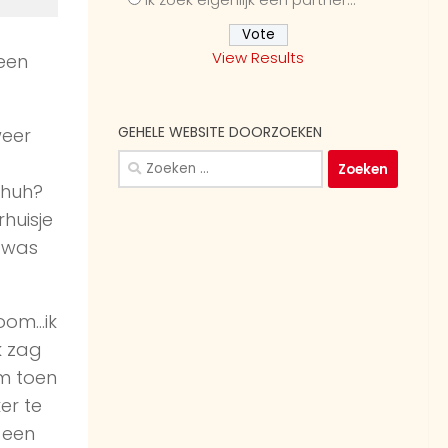
View Results
 een
GEHELE WEBSITE DOORZOEKEN
weer
Zoeken
naar:
 huh?
huisje
k was
oom…ik
k zag
am toen
er te
r een