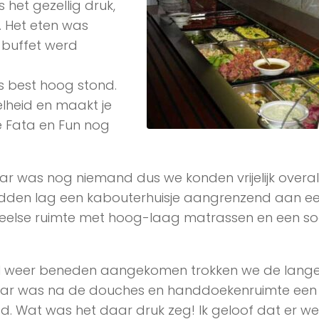
 het gezellig druk,
. Het eten was
buffet werd
es best hoog stond.
lheid en maakt je
e Fata en Fun nog
r was nog niemand dus we konden vrijelijk overal b
midden lag een kabouterhuisje aangrenzend aan e
eelse ruimte met hoog-laag matrassen en een so
 weer beneden aangekomen trokken we de lang
ar was na de douches en handdoekenruimte een f
 Wat was het daar druk zeg! Ik geloof dat er wel