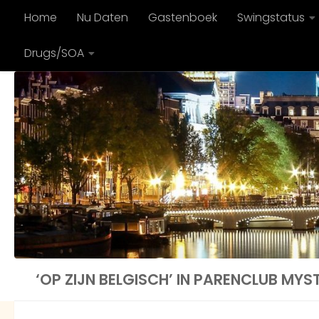
Home
Nu Daten
Gastenboek
Swingstatus
Doorgaan naar inhoud
Drugs/SOA
‘OP ZIJN BELGISCH’ IN PARENCLUB MYS