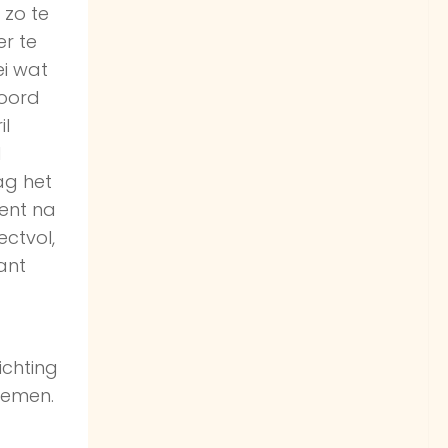
 zo te
er te
ei wat
woord
il
d
ag het
ent na
ectvol,
ant
ichting
noemen.