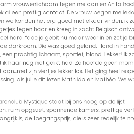
 warm vrouwenlichaam tegen me aan en Anita had
k al een prettig contact. De vrouw begon me lekk
n we konden het erg goed met elkaar vinden, ik z
ngetjes tegen haar en kreeg in zacht Belgisch ant
el hard: “doe je gebit nu maar weer in en zet je br
t de darkroom. Die was goed geland. Hand in han
een prachtig lichaam, sportief, blond. Lekker! Ik z
 ik haar nog niet gelikt had. Ze hoefde geen mom
an…met zijn viertjes lekker los. Het ging heel resp
assing…als jullie dit lezen Mathilda en Mathéo. We w
parenclub Mystique staat bij ons hoog op de lijst.
hoon, ruim opgezet, spannende kamers, prettige verl
grijk is, de toegangsprijs, die is zeer redelijk te 
!