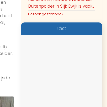
 en
Buitenpolder in Slijk Ewijk is vaak...
is
Bezoek gastenboek
 hebt.
al,
Chat
lijk
elder.
ijsde