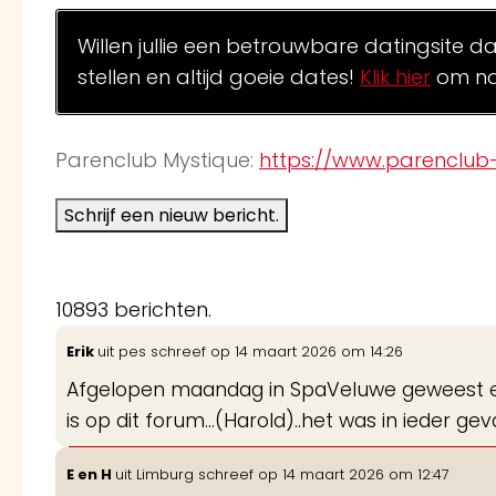
Willen jullie een betrouwbare datingsite d
stellen en altijd goeie dates!
Klik hier
om na
Parenclub Mystique:
https://www.parenclub-
10893 berichten.
Erik
uit
pes
schreef op
14 maart 2026
om
14:26
Afgelopen maandag in SpaVeluwe geweest en 
is op dit forum...(Harold)..het was in ieder geva
E en H
uit
Limburg
schreef op
14 maart 2026
om
12:47