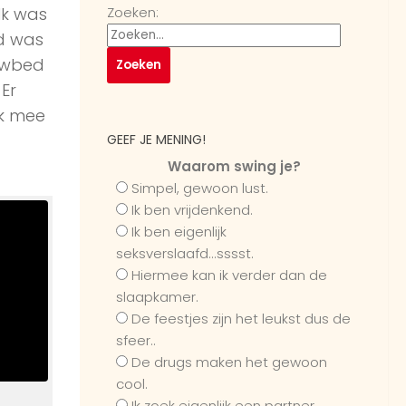
Ik was
Zoeken:
ad was
owbed
Er
jk mee
GEEF JE MENING!
Waarom swing je?
Simpel, gewoon lust.
Ik ben vrijdenkend.
Ik ben eigenlijk
seksverslaafd...sssst.
Hiermee kan ik verder dan de
slaapkamer.
De feestjes zijn het leukst dus de
sfeer..
De drugs maken het gewoon
cool.
Ik zoek eigenlijk een partner...