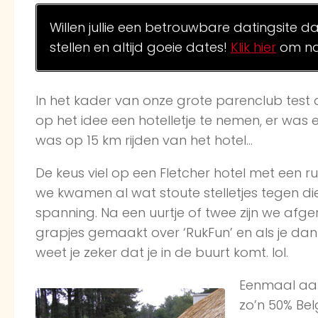
Willen jullie een betrouwbare datingsite d
stellen en altijd goeie dates!
Klik hier
om na
In het kader van onze grote parenclub test
op het idee een hotelletje te nemen, er wa
was op 15 km rijden van het hotel…
De keus viel op een Fletcher hotel met een r
we kwamen al wat stoute stelletjes tegen di
spanning. Na een uurtje of twee zijn we afge
grapjes gemaakt over ‘RukFun’ en als je d
weet je zeker dat je in de buurt komt. lol.
Eenmaal aan
zo’n 50% Be