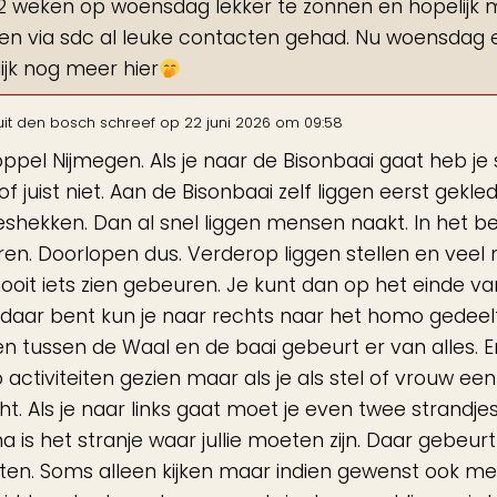
2 weken op woensdag lekker te zonnen en hopelijk m
n via sdc al leuke contacten gehad. Nu woensdag e
ijk nog meer hier
uit
den bosch
schreef op
22 juni 2026
om
09:58
oppel Nijmegen. Als je naar de Bisonbaai gaat heb je
of juist niet. Aan de Bisonbaai zelf liggen eerst gekl
eshekken. Dan al snel liggen mensen naakt. In het b
ren. Doorlopen dus. Verderop liggen stellen en veel 
ooit iets zien gebeuren. Je kunt dan op het einde va
e daar bent kun je naar rechts naar het homo gedeelte
n tussen de Waal en de baai gebeurt er van alles. Er 
activiteiten gezien maar als je als stel of vrouw e
ht. Als je naar links gaat moet je even twee strandje
a is het stranje waar jullie moeten zijn. Daar gebeurt
ten. Soms alleen kijken maar indien gewenst ook meed