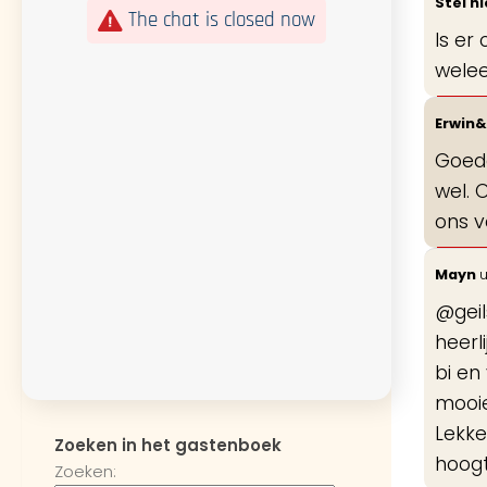
Stel n
The chat is closed now
Is er
welee
Erwin
Goede
wel. 
ons v
Mayn
u
@geil
heerl
bi en
mooie
Lekke
Zoeken in het gastenboek
hoogt
Zoeken: