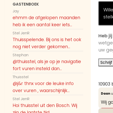
GASTENBOEK
Will
Jay
stel
ehmm de afgelopen maanden
heb ik een aantal keer iets...
Stel JenR
Heb ji
Thuisspelende. Bij ons is het ook
wetge
nog niet verder gekomen...
uw geg
Stephan
@thuisstel, als je op je navigatie
fort vuren insteld dan...
Thuisstel
@j&r thnx voor de leuke info
10903 
over vuren , waarschijnlijk...
Daan
u
Stel JenR
Wij g
Hoi thuisstel uit den Bosch. Wij
zijn de laatste tijd...