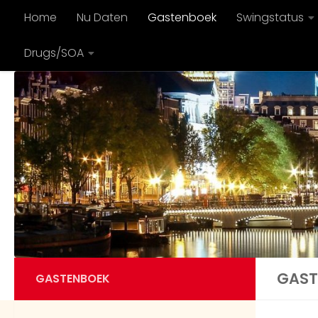
Home
Nu Daten
Gastenboek
Swingstatus
Doorgaan naar inhoud
Drugs/SOA
GAST
GASTENBOEK