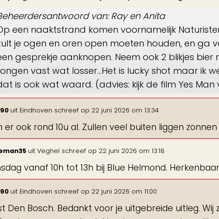
Beheerdersantwoord van: Ray en Anita
Op een naaktstrand komen voornamelijk Naturisten,
zult je ogen en oren open moeten houden, en ga
een gesprekje aanknopen. Neem ook 2 blikjes bier
tongen vast wat losser...Het is lucky shot maar ik 
dat is ook wat waard. (advies: kijk de film Yes Man
990
uit
Eindhoven
schreef op
22 juni 2026
om
13:34
ijn er ook rond 10u al. Zullen veel buiten liggen zon
eman35
uit
Veghel
schreef op
22 juni 2026
om
13:18
dag vanaf 10h tot 13h bij Blue Helmond. Herkenbaar
990
uit
Eindhoven
schreef op
22 juni 2026
om
11:00
t Den Bosch. Bedankt voor je uitgebreide uitleg. Wij