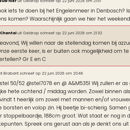
ieuw hier
uit
Geldrop
schreef op
22 juni 2026
om
21:51
 ook iets te doen bij het Engelenmeer in Denbosch? I
ns komen? Waarschijnlijk gaan we hier het weekend 
&Chantal
uit
Geldrop
schreef op
22 juni 2026
om
21:32
avond, Wij willen naar de stellendag komen bij azzur
Onze eerste keer, is er buiten ook mogelijkheid om te
ertellen? Gr E en C
it
Brabant
schreef op
22 juni 2026
om
20:46
stel 50/52 @stel7078 en @ A&M5351 Wij zullen er as d
ijke hete ochtend / middag worden. Zowel binnen als bu
 vindt t heerlijk om zowel met mannen en/of vrouwen een
 borsten en volop zin. Hij beetje bi-schierig. Samen g
r stoppelbaardje, 188cm groot. Wat staat er nog in
epunten. Spreek ons gerust aan als je denkt ons uit