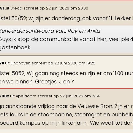
51
uit
Breda
schreef op
22 juni 2026
om
20:00
stel 50/52; wij zijn er donderdag, ook vanaf 11. Lekke
Beheerdersantwoord van: Ray en Anita
Guys ik stop de communicatie vanaf hier, veel ple
gastenboek.
078
uit
Eindhoven
schreef op
22 juni 2026
om
19:25
ilstel 5052, Wij gaan nog steeds en zijn er om 11.00 uur
n we binnen. Groetjes, J en Y
n2002
uit
Apeldoorn
schreef op
22 juni 2026
om
19:14
k ga aanstaande vrijdag naar de Veluwse Bron. Zijn er
iets leuks in de stoomcabine, stoomgrot en bubbe
oeëerd kompas op mijn linker arm. Wie weet tot da