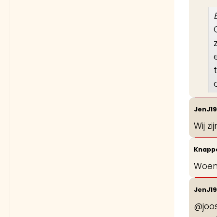
JenJ1
Wij z
Knapp
Woens
JenJ1
@joos