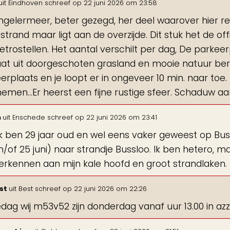
uit
Eindhoven
schreef op
22 juni 2026
om
23:58
ngelermeer, beter gezegd, her deel waarover hier reg
strand maar ligt aan de overzijde. Dit stuk het de of
etrostellen. Het aantal verschilt per dag, De parkeer
at uit doorgeschoten grasland en mooie natuur bereik
erplaats en je loopt er in ongeveer 10 min. naar toe. 
men…Er heerst een fijne rustige sfeer. Schaduw aa
n
uit
Enschede
schreef op
22 juni 2026
om
23:41
ik ben 29 jaar oud en wel eens vaker geweest op Bus
en/of 25 juni) naar strandje Bussloo. Ik ben hetero, m
rkennen aan mijn kale hoofd en groot strandlaken. Ho
est
uit
Best
schreef op
22 juni 2026
om
22:26
dag wij m53v52 zijn donderdag vanaf uur 13.00 in azz