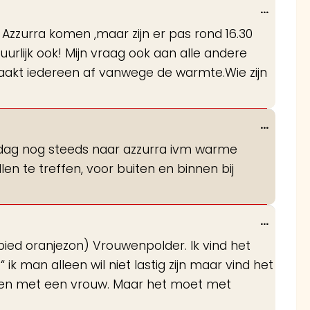
Wissel
...
deze
Azzurra komen ,maar zijn er pas rond 16.30
metabo
tuurlijk ook! Mijn vraag ook aan alle andere
haakt iedereen af vanwege de warmte.Wie zijn
Wissel
...
deze
dag nog steeds naar azzurra ivm warme
metabo
len te treffen, voor buiten en binnen bij
Wissel
...
deze
ied oranjezon) Vrouwenpolder. Ik vind het
metabo
ik man alleen wil niet lastig zijn maar vind het
 spelen met een vrouw. Maar het moet met