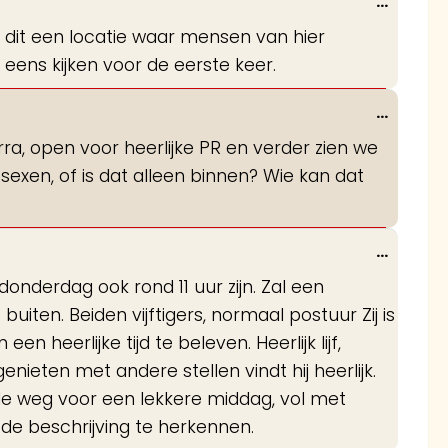
Wissel
...
deze
s dit een locatie waar mensen van hier
metabo
eens kijken voor de eerste keer.
Wissel
...
deze
ra, open voor heerlijke PR en verder zien we
metabo
 sexen, of is dat alleen binnen? Wie kan dat
Wissel
...
deze
onderdag ook rond 11 uur zijn. Zal een
metabo
iten. Beiden vijftigers, normaal postuur Zij is
 heerlijke tijd te beleven. Heerlijk lijf,
enieten met andere stellen vindt hij heerlijk.
 de weg voor een lekkere middag, vol met
 de beschrijving te herkennen.