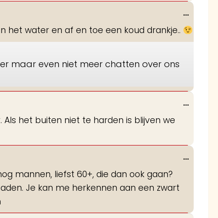
Wissel
...
deze
r in het water en af en toe een koud drankje..
metabo
zier maar even niet meer chatten over ons
Wissel
...
deze
. Als het buiten niet te harden is blijven we
metabo
Wissel
...
deze
 nog mannen, liefst 60+, die dan ook gaan?
metabo
lbaden. Je kan me herkennen aan een zwart
n