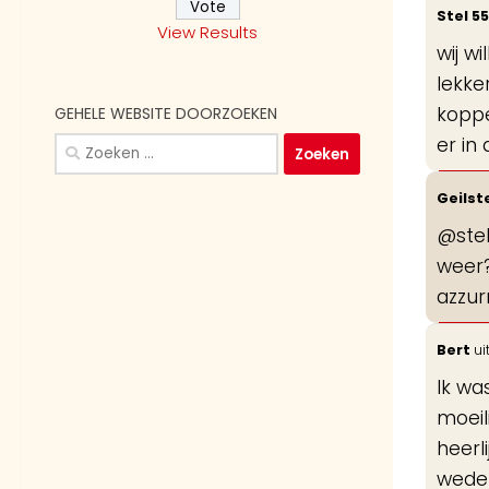
Stel 5
View Results
wij w
lekke
koppe
GEHELE WEBSITE DOORZOEKEN
er in
Zoeken
naar:
Geilst
@stel
weer?
azzur
Bert
ui
Ik wa
moeil
heerl
weder