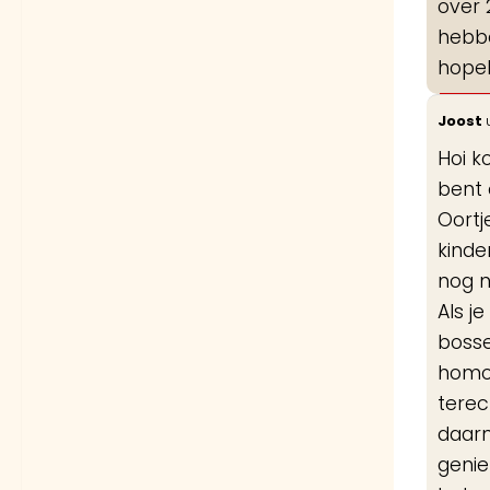
over 
hebbe
hopel
Joost
Hoi k
bent 
Oortj
kinde
nog n
Als j
bosse
homo 
terec
daarn
genie