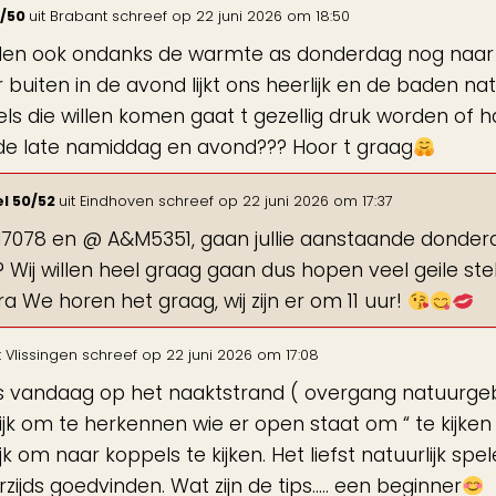
5/50
uit
Brabant
schreef op
22 juni 2026
om
18:50
illen ook ondanks de warmte as donderdag nog naar 
r buiten in de avond lijkt ons heerlijk en de baden na
ls die willen komen gaat t gezellig druk worden of 
 de late namiddag en avond??? Hoor t graag
el 50/52
uit
Eindhoven
schreef op
22 juni 2026
om
17:37
7078 en @ A&M5351, gaan jullie aanstaande donder
 Wij willen heel graag gaan dus hopen veel geile stel
ra We horen het graag, wij zijn er om 11 uur!
t
Vlissingen
schreef op
22 juni 2026
om
17:08
s vandaag op het naaktstrand ( overgang natuurgeb
ijk om te herkennen wie er open staat om “ te kijken “ 
ijk om naar koppels te kijken. Het liefst natuurlijk
zijds goedvinden. Wat zijn de tips….. een beginner