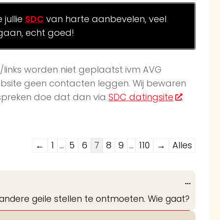
jullie
SDC
van harte aanbevelen, veel
gaan, echt goed!
k/links worden niet geplaatst ivm AVG
website geen contacten leggen. Wij bewaren
afspreken doe dat dan via
SDC datingsite
.
Navigatie
←
1
...
5
6
7
8
9
...
110
→
Alles
door
de
Wissel
...
gastenboek-
deze
andere geile stellen te ontmoeten. Wie gaat?
lijst
metabo