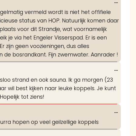
Wissel
...
deze
elmatig vermeld wordt is niet het offifiele
metabo
ficieuse status van HOP. Natuurlijk komen daar
plaats voor dit Strandje, wat voornamelijk
 je via het Engeler Visserspad. Er is een
Er zijn geen voozieningen, dus alles
n de bosrandkant. Fijn zwemwater. Aanrader !
Wissel
...
deze
sloo strand en ook sauna. Ik ga morgen (23
metabo
aar wil best kijken naar leuke koppels. Je kunt
pelijk tot ziens!
Wissel
...
deze
urra hopen op veel geilzellige koppels
metabo