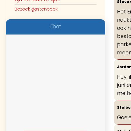
Steve
Bezoek gastenboek
Het E
naakt
Chat
ook h
besta
parke
meene
Jorda
Hey, 
juni 
me he
Stelb
Goeie