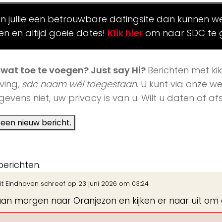
en jullie een betrouwbare datingsite dan kunnen we 
len en altijd goeie dates!
Klik hier
om naar SDC te 
j wat toe te voegen? Just say Hi?
Berichten met ki
ving,
sdc naam wél toegestaan
. U kunt via onze 
evens niet, uw privacy is van u. Wilt u daten of 
berichten.
it
Eindhoven
schreef op
23 juni 2026
om
03:24
aan morgen naar Oranjezon en kijken er naar uit om 