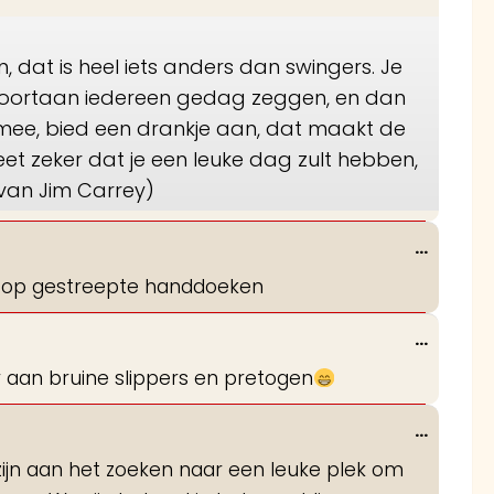
 dat is heel iets anders dan swingers. Je
 voortaan iedereen gedag zeggen, en dan
 mee, bied een drankje aan, dat maakt de
weet zeker dat je een leuke dag zult hebben,
 van Jim Carrey)
Wissel
...
deze
nen op gestreepte handdoeken
metabo
Wissel
...
deze
 aan bruine slippers en pretogen
metabo
Wissel
...
deze
 zijn aan het zoeken naar een leuke plek om
metabo