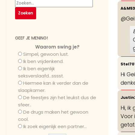
A&M53
@Geil
GEEF JE MENING!
Waarom swing je?
Simpel, gewoon lust.
Ik ben vrijdenkend.
Stel7
Ik ben eigenlijk
Hi Ge
seksverslaafd...sssst.
denke
Hiermee kan ik verder dan de
slaapkamer.
De feestjes zijn het leukst dus de
Justi
sfeer..
Hi, i
De drugs maken het gewoon
Voor 
cool.
getat
Ik zoek eigenlijk een partner...