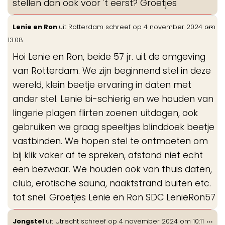
stellen dan ook voor 't eerst? Groetjes
Wis
...
Lenie en Ron
uit
Rotterdam
schreef op
4 november 2024
om
de
13:08
me
Hoi Lenie en Ron, beide 57 jr. uit de omgeving
van Rotterdam. We zijn beginnend stel in deze
wereld, klein beetje ervaring in daten met
ander stel. Lenie bi-schierig en we houden van
lingerie plagen flirten zoenen uitdagen, ook
gebruiken we graag speeltjes blinddoek beetje
vastbinden. We hopen stel te ontmoeten om
bij klik vaker af te spreken, afstand niet echt
een bezwaar. We houden ook van thuis daten,
club, erotische sauna, naaktstrand buiten etc.
tot snel. Groetjes Lenie en Ron SDC LenieRon57
Wis
...
Jongstel
uit
Utrecht
schreef op
4 november 2024
om
10:11