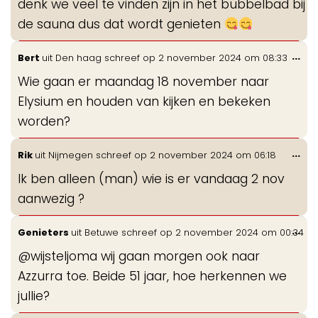
denk we veel te vinden zijn in het bubbelbad bij
de sauna dus dat wordt genieten
Wis
...
Bert
uit
Den haag
schreef op
2 november 2024
om
08:33
de
Wie gaan er maandag 18 november naar
me
Elysium en houden van kijken en bekeken
worden?
Wis
...
Rik
uit
Nijmegen
schreef op
2 november 2024
om
06:18
de
Ik ben alleen (man) wie is er vandaag 2 nov
me
aanwezig ?
Wis
...
Genieters
uit
Betuwe
schreef op
2 november 2024
om
00:34
de
@wijsteljoma wij gaan morgen ook naar
me
Azzurra toe. Beide 51 jaar, hoe herkennen we
jullie?