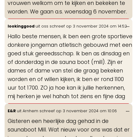
vrouwen welkom om te kijken en bekeken te
worden. We gaan a.s. woensdag 6 november.
Wis
...
lookinggood
uit
oss
schreef op
3 november 2024
om
14:52
de
Hallo beste mensen, ik ben een grote sportieve
me
donkere jongeman atletisch gebouwd met een
goed stuk gereedsschap. Ik ben as dinsdag en
of donderdag in de sauna boot (mill). Zijn er
dames of dame van stel die graag bekeken
worden en of willen kijken, ik ben er rond 1100
uur tot 1700. ZO ja hoe kan ik jullie herkennen,
mij herken je wel hahah tot ziens en fijne dag
Wis
...
E&R
uit
Arnhem
schreef op
3 november 2024
om
10:06
de
Gisteren een heerlijke dag gehad in de
me
saunaboot Mill. Wat nieuw voor ons was dat er