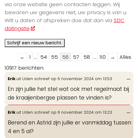
via onze website geen contacten leggen. Wij
bewaren uw gegevens niet, uw privacy is van u.
Wilt u daten of afspreken doe dat dan via
SDC
datingsite
.
Navigatie
←
1
...
54
55
56
57
58
...
110
→
Alles
door
10917 berichten.
de
Wis
...
Erik
uit
Uden
schreef op
6 november 2024
om
13:53
gastenboek-
de
lijst
En zijn jullie het stel wat ook met regelmaat bij
me
de kraaijenbergse plassen te vinden is?
Wis
...
Erik
uit
Uden
schreef op
6 november 2024
om
13:23
de
Berend en Astrid zijn jullie er vanmiddag tussen
me
4 en 5 al?