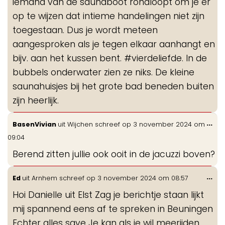
iemand van de saunaboot rondloopt om je er
op te wijzen dat intieme handelingen niet zijn
toegestaan. Dus je wordt meteen
aangesproken als je tegen elkaar aanhangt en
bijv. aan het kussen bent. #vierdeliefde. In de
bubbels onderwater zien ze niks. De kleine
saunahuisjes bij het grote bad beneden buiten
zijn heerlijk.
Wis
...
BasenVivian
uit
Wijchen
schreef op
3 november 2024
om
de
09:04
me
Berend zitten jullie ook ooit in de jacuzzi boven?
Wis
...
Ed
uit
Arnhem
schreef op
3 november 2024
om
08:57
de
Hoi Danielle uit Elst Zag je berichtje staan lijkt
me
mij spannend eens af te spreken in Beuningen
Echter alles save Je kan als je wil meerijden