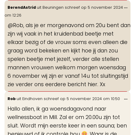
Wis
...
BerendAstrid
uit
Beuningen
schreef op
5 november 2024
de
om
12:26
me
@Rob, als je er morgenavond om 20u bent dan
zijn wij vaak in het kruidenbad beetje met
elkaar bezig of de vrouw soms even alleen die
graag word bekeken en kijkt hoe jij dan zou
spelen beetje met jezelf, verder alle stellen
mannen vrouwen welkom morgen woensdag
6 november wij zijn er vanaf 14u tot sluitingstijd
zie verder ons eerdere bericht hier. Xx
Wis
...
Rob
uit
Eindhoven
schreef op
5 november 2024
om
10:50
de
Hallo allen, ik ga woensdagavond naar
me
wellnessboat in Mill. Zal er om 20.00u zijn tot
sluit. Wordt mijn eerste keer in een sauna; ben
benieuwd of ik controle hou
. Waar is de