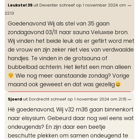
Wis
...
Leukstel 35
uit
Deventer
schreef op
1 november 2024
om
de
22:13
me
Goedenavond Wij als stel van 35 gaan
zondagavond 03/11 naar sauna Veluwse bron.
Wij vinden het beide leuk als er geflirt word met
de vrouw en zijn zeker niet vies van verdwaalde
handjes. Te vinden in de grotsauna of
bubbelbad achterin. Het liefst een man alleen
Wie nog meer aanstaande zondag? Vorige
maand ook geweest en dat was gezellig
Wis
...
Sjoerd
uit
Dordrecht
schreef op
1 november 2024
om
21:15
de
Hé goedenavond, Wij v32 m36 gaan binnenkort
me
naar elsysium. Gebeurd daar nog wel eens wat
ondeugends? En zijn daar een beetje
beschutte plekken om samen ondeugend te