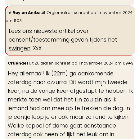
Wi
...
Ray en Anita
uit
Orgiematras
schreef op
1 november 2024
de
om
11:03
me
Lees ons nieuwste artikel over
consent/toestemming geven tijdens het
swingen
. XxX
Wis
...
Cruendel
uit
Zuidlaren
schreef op
1 november 2024
om
09:49
de
Hey allemaal! Ik (22m) ga aankomende
me
zaterdag naar azzurra. Dit wordt mijn tweede
keer, na de vorige keer afgestapt te hebben. Ik
merkte toen wel dat het fijn zou zijn als ik
iemand had om mee op te trekken die dag. In
je eentje loop je er ook maar zo rond te kijken.
Welke koppel of dame gaat aanstaande
zaterdag ook heen of lijkt het leuk om in