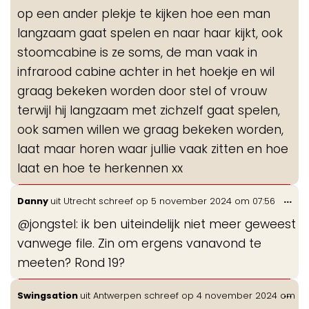
op een ander plekje te kijken hoe een man
langzaam gaat spelen en naar haar kijkt, ook
stoomcabine is ze soms, de man vaak in
infrarood cabine achter in het hoekje en wil
graag bekeken worden door stel of vrouw
terwijl hij langzaam met zichzelf gaat spelen,
ook samen willen we graag bekeken worden,
laat maar horen waar jullie vaak zitten en hoe
laat en hoe te herkennen xx
Wis
...
Danny
uit
Utrecht
schreef op
5 november 2024
om
07:56
de
@jongstel: ik ben uiteindelijk niet meer geweest
me
vanwege file. Zin om ergens vanavond te
meeten? Rond 19?
Wis
...
Swingsation
uit
Antwerpen
schreef op
4 november 2024
om
de