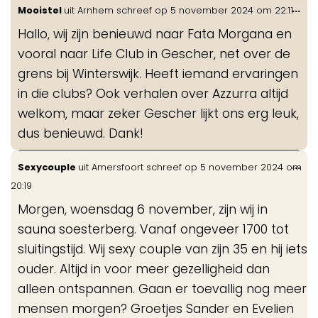
Wis
...
Mooistel
uit
Arnhem
schreef op
5 november 2024
om
22:11
de
Hallo, wij zijn benieuwd naar Fata Morgana en
me
vooral naar Life Club in Gescher, net over de
grens bij Winterswijk. Heeft iemand ervaringen
in die clubs? Ook verhalen over Azzurra altijd
welkom, maar zeker Gescher lijkt ons erg leuk,
dus benieuwd. Dank!
Wis
...
Sexycouple
uit
Amersfoort
schreef op
5 november 2024
om
de
20:19
me
Morgen, woensdag 6 november, zijn wij in
sauna soesterberg. Vanaf ongeveer 1700 tot
sluitingstijd. Wij sexy couple van zijn 35 en hij iets
ouder. Altijd in voor meer gezelligheid dan
alleen ontspannen. Gaan er toevallig nog meer
mensen morgen? Groetjes Sander en Evelien