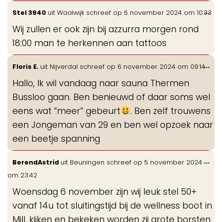
Wis
...
Stel 3940
uit
Waalwijk
schreef op
6 november 2024
om
10:33
de
Wij zullen er ook zijn bij azzurra morgen rond
me
18:00 man te herkennen aan tattoos
Wis
...
Floris E.
uit
Nijverdal
schreef op
6 november 2024
om
09:14
de
Hallo, Ik wil vandaag naar sauna Thermen
me
Bussloo gaan. Ben benieuwd of daar soms wel
eens wat “meer” gebeurt
. Ben zelf trouwens
een Jongeman van 29 en ben wel opzoek naar
een beetje spanning
Wis
...
BerendAstrid
uit
Beuningen
schreef op
5 november 2024
de
om
23:42
me
Woensdag 6 november zijn wij leuk stel 50+
vanaf 14u tot sluitingstijd bij de wellness boot in
Mill, kijken en bekeken worden zij grote borsten