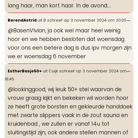
lang haar, man kort haar. In de avond....
Wis
...
BerendAstrid
uit
B
schreef op
3 november 2024
om
20:00
de
@BasenVIvian, ja ook wel maar heel weinig
me
hoor en we hebben besloten dat woensdag
voor ons een betere dag is dus ipv morgen zijn
we er woensdag 6 november
Wis
...
EstherBasje50+
uit
Cuijk
schreef op
3 november 2024
om
de
18:45
me
@lookinggood, wij leuk 50+ stel waarvan de
vrouw graag kijkt en bekeken wil worden hoor
ze heeft grote borsten en gekleurde handdoek
met zwarte slippers vaak in de zout sauna en
kruidenbad , we zullen er vanaf 14u tot
sluitingstijd zijn, ook andere stellen mannen of