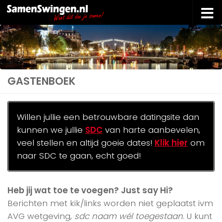
Doorgaan naar inhoud
GASTENBOEK
Willen jullie een betrouwbare datingsite dan
kunnen we jullie
SDC
van harte aanbevelen,
veel stellen en altijd goeie dates!
Klik hier
om
naar SDC te gaan, echt goed!
Heb jij wat toe te voegen? Just say Hi?
Berichten met kik/links worden niet geplaatst ivm
AVG wetgeving,
sdc naam wél toegestaan
. U kunt