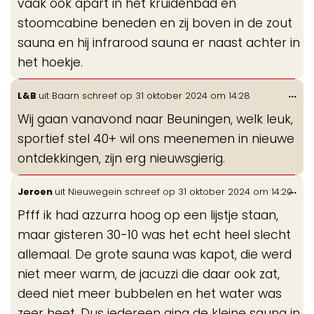
vaak ook apart in het kruidenbad en
stoomcabine beneden en zij boven in de zout
sauna en hij infrarood sauna er naast achter in
het hoekje.
Wis
...
L&B
uit
Baarn
schreef op
31 oktober 2024
om
14:28
de
Wij gaan vanavond naar Beuningen, welk leuk,
me
sportief stel 40+ wil ons meenemen in nieuwe
ontdekkingen, zijn erg nieuwsgierig.
Wis
...
Jeroen
uit
Nieuwegein
schreef op
31 oktober 2024
om
14:20
de
Pfff ik had azzurra hoog op een lijstje staan,
me
maar gisteren 30-10 was het echt heel slecht
allemaal. De grote sauna was kapot, die werd
niet meer warm, de jacuzzi die daar ook zat,
deed niet meer bubbelen en het water was
zeer heet. Dus iedereen ging de kleine sauna in,