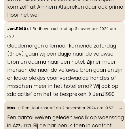
kom zelf uit Arnhem Afspreken daar ook prima
Hoor het wel
Wis
...
JenJ1990
uit
Eindhoven
schreef op
3 november 2024
om
de
07:20
me
Goedemorgen allemaal. komende zaterdag
(9nov) gaan wij een dagje naar de veluwse
bron en daarna naar een hotel. Zijn er meer
mensen die naar de veluwse bron gaan en zijn
er leuke plekjes voor verdwaalde handjes of
misschien meer in het hotel erna? Wij ook op
sdc actief om het te bespreken. X JenJ1990
Wis
...
Max
uit
Den Hout
schreef op
2 november 2024
om
19:52
de
Een aantal weken geleden was ik op woensdag
me
in Azzurra. Bij de bar ben ik toen in contact