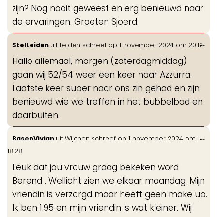
zijn? Nog nooit geweest en erg benieuwd naar
de ervaringen. Groeten Sjoerd.
Wis
...
StelLeiden
uit
Leiden
schreef op
1 november 2024
om
20:12
de
Hallo allemaal, morgen (zaterdagmiddag)
me
gaan wij 52/54 weer een keer naar Azzurra.
Laatste keer super naar ons zin gehad en zijn
benieuwd wie we treffen in het bubbelbad en
daarbuiten.
Wis
...
BasenVivian
uit
Wijchen
schreef op
1 november 2024
om
de
18:28
me
Leuk dat jou vrouw graag bekeken word
Berend . Wellicht zien we elkaar maandag. Mijn
vriendin is verzorgd maar heeft geen make up.
Ik ben 1.95 en mijn vriendin is wat kleiner. Wij