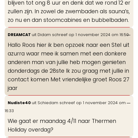
blijven tot ong 8 uur en denk dat we rond 12 er
zullen zijn. In zowel de zwembaden als sauna’s,
zo nu en dan stoomcabines en bubbelbaden.
Wis
...
DREAMCAT
uit
Didam
schreef op
1 november 2024
om
16:50
de
Hallo Roos hier ik ben opzoek naar een Stel uit
me
azurra waar mee ik samen met een donkere
anderen man van jullie heb mogen genieten
donderdags de 28ste Ik zou graag met jullie in
contact komen Met vriendelijke groet Roos 27
jaar
Wis
...
Nudiste40
uit
Schiedam
schreef op
1 november 2024
om
de
16:33
me
Wie gaat er maandag 4/11 naar Thermen
Holiday overdag?