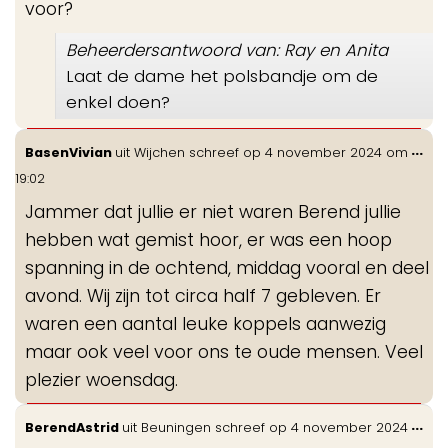
voor?
Beheerdersantwoord van: Ray en Anita
Laat de dame het polsbandje om de
enkel doen?
Wis
...
BasenVivian
uit
Wijchen
schreef op
4 november 2024
om
de
19:02
me
Jammer dat jullie er niet waren Berend jullie
hebben wat gemist hoor, er was een hoop
spanning in de ochtend, middag vooral en deel
avond. Wij zijn tot circa half 7 gebleven. Er
waren een aantal leuke koppels aanwezig
maar ook veel voor ons te oude mensen. Veel
plezier woensdag.
Wis
...
BerendAstrid
uit
Beuningen
schreef op
4 november 2024
de