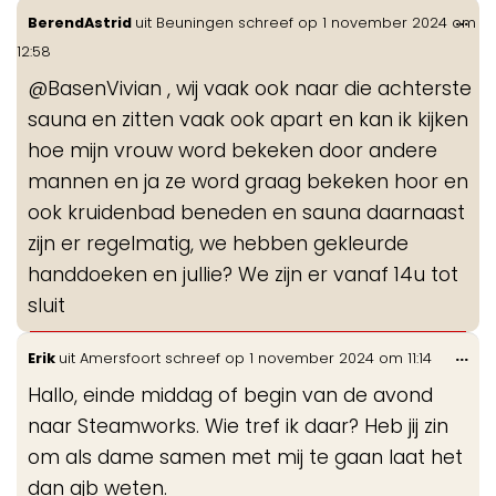
Wis
...
BerendAstrid
uit
Beuningen
schreef op
1 november 2024
om
de
12:58
me
@BasenVivian , wij vaak ook naar die achterste
sauna en zitten vaak ook apart en kan ik kijken
hoe mijn vrouw word bekeken door andere
mannen en ja ze word graag bekeken hoor en
ook kruidenbad beneden en sauna daarnaast
zijn er regelmatig, we hebben gekleurde
handdoeken en jullie? We zijn er vanaf 14u tot
sluit
Wis
...
Erik
uit
Amersfoort
schreef op
1 november 2024
om
11:14
de
Hallo, einde middag of begin van de avond
me
naar Steamworks. Wie tref ik daar? Heb jij zin
om als dame samen met mij te gaan laat het
dan ajb weten.