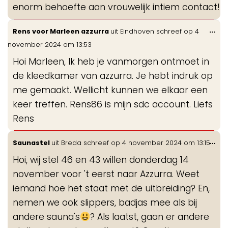
enorm behoefte aan vrouwelijk intiem contact!
Wis
...
Rens voor Marleen azzurra
uit
Eindhoven
schreef op
4
de
november 2024
om
13:53
me
Hoi Marleen, Ik heb je vanmorgen ontmoet in
de kleedkamer van azzurra. Je hebt indruk op
me gemaakt. Wellicht kunnen we elkaar een
keer treffen. Rens86 is mijn sdc account. Liefs
Rens
Wis
...
Saunastel
uit
Breda
schreef op
4 november 2024
om
13:15
de
Hoi, wij stel 46 en 43 willen donderdag 14
me
november voor 't eerst naar Azzurra. Weet
iemand hoe het staat met de uitbreiding? En,
nemen we ook slippers, badjas mee als bij
andere sauna's
? Als laatst, gaan er andere