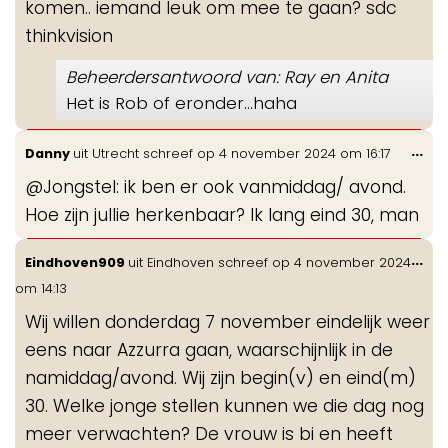
komen.. iemand leuk om mee te gaan? sdc
thinkvision
Beheerdersantwoord van: Ray en Anita
Het is Rob of eronder…haha
Wis
...
Danny
uit
Utrecht
schreef op
4 november 2024
om
16:17
de
@Jongstel: ik ben er ook vanmiddag/ avond.
me
Hoe zijn jullie herkenbaar? Ik lang eind 30, man
Wis
...
Eindhoven909
uit
Eindhoven
schreef op
4 november 2024
de
om
14:13
me
Wij willen donderdag 7 november eindelijk weer
eens naar Azzurra gaan, waarschijnlijk in de
namiddag/avond. Wij zijn begin(v) en eind(m)
30. Welke jonge stellen kunnen we die dag nog
meer verwachten? De vrouw is bi en heeft