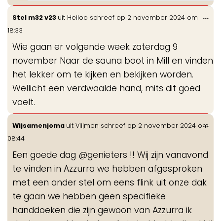
Wis
...
Stel m32 v23
uit
Heiloo
schreef op
2 november 2024
om
de
18:33
me
Wie gaan er volgende week zaterdag 9
november Naar de sauna boot in Mill en vinden
het lekker om te kijken en bekijken worden.
Wellicht een verdwaalde hand, mits dit goed
voelt.
Wis
...
Wijsamenjoma
uit
Vlijmen
schreef op
2 november 2024
om
de
08:44
me
Een goede dag @genieters !! Wij zijn vanavond
te vinden in Azzurra we hebben afgesproken
met een ander stel om eens flink uit onze dak
te gaan we hebben geen specifieke
handdoeken die zijn gewoon van Azzurra ik