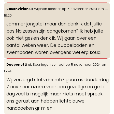
Wis
...
BasenVivian
uit
Wijchen
schreef op
5 november 2024
om
de
18:20
me
Jammer jongstel maar dan denk ik dat jullie
pas Na zessen zijn aangekomen? Ik heb jullie
ook niet gezien denk ik. Wij gaan over een
aantal weken weer. De bubbelbaden en
zwembaden waren overigens wel erg koud.
Wis
...
Duopenotti
uit
Beuningen
schreef op
5 november 2024
om
de
15:24
me
Wij verzorgd stel vr55 m57 gaan as donderdag
7 nov naar azurra voor een gezellige en geile
dag,veel is mogelijk maar niets moet spreek
ons gerust aan hebben lichtblauwe
handdoeken gr m en i