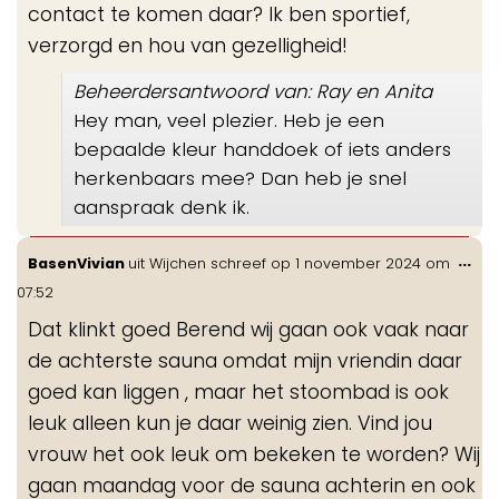
contact te komen daar? Ik ben sportief,
verzorgd en hou van gezelligheid!
Beheerdersantwoord van: Ray en Anita
Hey man, veel plezier. Heb je een
bepaalde kleur handdoek of iets anders
herkenbaars mee? Dan heb je snel
aanspraak denk ik.
Wis
...
BasenVivian
uit
Wijchen
schreef op
1 november 2024
om
de
07:52
me
Dat klinkt goed Berend wij gaan ook vaak naar
de achterste sauna omdat mijn vriendin daar
goed kan liggen , maar het stoombad is ook
leuk alleen kun je daar weinig zien. Vind jou
vrouw het ook leuk om bekeken te worden? Wij
gaan maandag voor de sauna achterin en ook