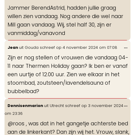
de
Jammer BerendAstrid, hadden jullie graag
me
willen zien vandaag. Nog andere die wel naar
Mill gaan vandaag. Wij, stel half 30, zijn er
vanmiddag/vanavond
Wis
...
Jean
uit
Gouda
schreef op
4 november 2024
om
07:08
de
Zijn er nog stellen of vrouwen die vandaag 04-
me
11 naar Thermen Holiday gaan? Ik ben er vanaf
een uurtje of 12.00 uur. Zien we elkaar in het
stoombad, zoutsteen/lavendelsauna of
bubbelbad?
Wis
...
Dennisenmarion
uit
Utrecht
schreef op
3 november 2024
de
om
23:36
me
@roos , was dat in het gangetje achterste bed
aan de linkerkant? Dan zijn wij het. Vrouw, slank,