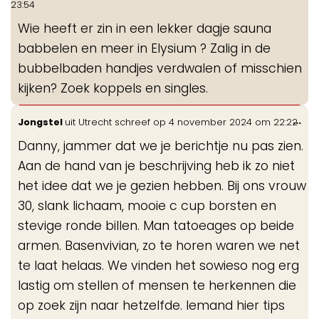
23:54
me
Wie heeft er zin in een lekker dagje sauna
babbelen en meer in Elysium ? Zalig in de
bubbelbaden handjes verdwalen of misschien
kijken? Zoek koppels en singles.
Wis
...
Jongstel
uit
Utrecht
schreef op
4 november 2024
om
22:22
de
Danny, jammer dat we je berichtje nu pas zien.
me
Aan de hand van je beschrijving heb ik zo niet
het idee dat we je gezien hebben. Bij ons vrouw
30, slank lichaam, mooie c cup borsten en
stevige ronde billen. Man tatoeages op beide
armen. Basenvivian, zo te horen waren we net
te laat helaas. We vinden het sowieso nog erg
lastig om stellen of mensen te herkennen die
op zoek zijn naar hetzelfde. Iemand hier tips