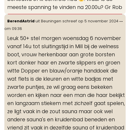
meeste spanning te vinden na 20.00u? Gr Rob
Wis
...
BerendAstrid
uit
Beuningen
schreef op
5 november 2024
de
om
09:38
me
Leuk 50+ stel morgen woensdag 6 november
vanaf 14u tot sluitingstijd in Mill bij de welness
boot, vrouw herkenbaar aan grote borsten
kort donker haar en zwarte slippers en groen
witte Dopper en blauw/oranje handdoek die
wat flets is de kleuren en witte badjas met
zwarte puntjes, ze wil graag eens bekeken
worden en kijken naar een man die haar bekijkt
en langzaam stiekem met zichzelf gaat spelen,
ze ligt vaak in de zout sauna maar ook wel
andere sauna's en kruidenbad beneden en
vriend zit vaak in dezelfde sauna of kruidenbad