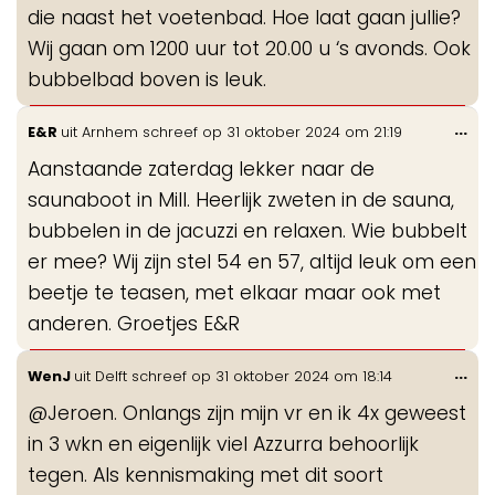
die naast het voetenbad. Hoe laat gaan jullie?
Wij gaan om 1200 uur tot 20.00 u ‘s avonds. Ook
bubbelbad boven is leuk.
Wis
...
E&R
uit
Arnhem
schreef op
31 oktober 2024
om
21:19
de
Aanstaande zaterdag lekker naar de
me
saunaboot in Mill. Heerlijk zweten in de sauna,
bubbelen in de jacuzzi en relaxen. Wie bubbelt
er mee? Wij zijn stel 54 en 57, altijd leuk om een
beetje te teasen, met elkaar maar ook met
anderen. Groetjes E&R
Wis
...
WenJ
uit
Delft
schreef op
31 oktober 2024
om
18:14
de
@Jeroen. Onlangs zijn mijn vr en ik 4x geweest
me
in 3 wkn en eigenlijk viel Azzurra behoorlijk
tegen. Als kennismaking met dit soort