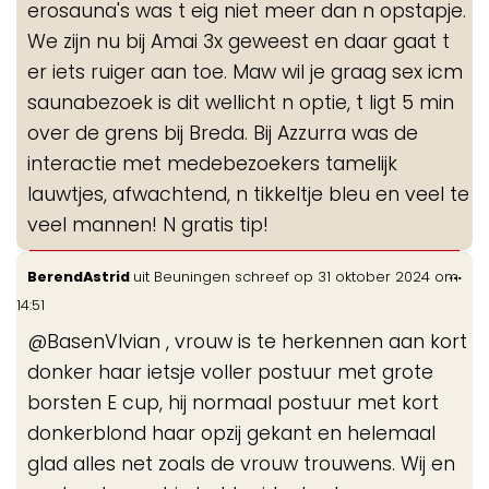
erosauna's was t eig niet meer dan n opstapje.
We zijn nu bij Amai 3x geweest en daar gaat t
er iets ruiger aan toe. Maw wil je graag sex icm
saunabezoek is dit wellicht n optie, t ligt 5 min
over de grens bij Breda. Bij Azzurra was de
interactie met medebezoekers tamelijk
lauwtjes, afwachtend, n tikkeltje bleu en veel te
veel mannen! N gratis tip!
Wis
...
BerendAstrid
uit
Beuningen
schreef op
31 oktober 2024
om
de
14:51
me
@BasenVIvian , vrouw is te herkennen aan kort
donker haar ietsje voller postuur met grote
borsten E cup, hij normaal postuur met kort
donkerblond haar opzij gekant en helemaal
glad alles net zoals de vrouw trouwens. Wij en