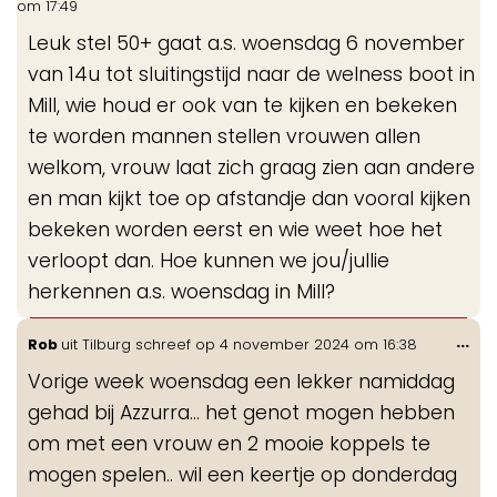
om
17:49
me
Leuk stel 50+ gaat a.s. woensdag 6 november
van 14u tot sluitingstijd naar de welness boot in
Mill, wie houd er ook van te kijken en bekeken
te worden mannen stellen vrouwen allen
welkom, vrouw laat zich graag zien aan andere
en man kijkt toe op afstandje dan vooral kijken
bekeken worden eerst en wie weet hoe het
verloopt dan. Hoe kunnen we jou/jullie
herkennen a.s. woensdag in Mill?
Wis
...
Rob
uit
Tilburg
schreef op
4 november 2024
om
16:38
de
Vorige week woensdag een lekker namiddag
me
gehad bij Azzurra… het genot mogen hebben
om met een vrouw en 2 mooie koppels te
mogen spelen.. wil een keertje op donderdag