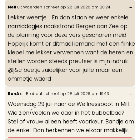
Wis
...
Nell
uit
Woerden
schreef op
28 juli 2026
om
20:24
de
Lekker weertje…. En dan staan er weer enkele
me
namiddagjes naakstrand Bergen aan Zee op
de planning voor deze vers geschoren meid
Hopelijk komt er ditmaal iemand met een flinke
klepel me lekker verwennen want de heren en
stellen worden steeds preutser is mijn indruk
@j&c beetje zuidelijker voor jullie maar een
ommetje waard
Wis
...
BenA
uit
Brabant
schreef op
28 juli 2026
om
19:43
de
Woensdag 29 juli naar de Wellnessboot in Mill.
me
Wie zien/voelen we daar in het bubbelbad?
Stel of vrouw alleen heeft voorkeur. Bandje om
de enkel. Dan herkennen we elkaar makkelijk.