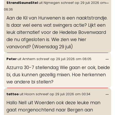
Wis
...
StrandSaunaStel
uit
Nijmegen
schreef op
29 juli 2026
om
de
08:36
me
Aan de Kil van Hurwenen is een naaktstrandje.
Is daar wel eens wat swingers actie? Lijkt een
leuk alternatief voor de Hedelse Bovenwaard
die nu afgesloten is. Wie zien we hier
vanavond? (Woensdag 29 juli)
Wis
...
Peter
uit
Arnhem
schreef op
29 juli 2026
om
08:05
de
Azzurra 30-7 stellendag Wie gaan er ook, beide
me
bi, dus kunnen gezellig mixen. Hoe herkennen
we andere bi stellen?
Wis
...
tattoo
uit
Hoorn
schreef op
29 juli 2026
om
00:34
de
Hallo Nell uit Woerden ook deze leuke man
me
gaat morgenochtend naar Bergen aan