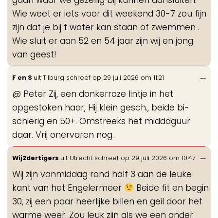
Wie weet er iets voor dit weekend 30-7 zou fijn
zijn dat je bij t water kan staan of zwemmen .
Wie sluit er aan 52 en 54 jaar zijn wij en jong
van geest!
Wis
...
F en S
uit
Tilburg
schreef op
29 juli 2026
om
11:21
de
@ Peter Zij, een donkerroze lintje in het
me
opgestoken haar, Hij klein gesch., beide bi-
schierig en 50+. Omstreeks het middaguur
daar. Vrij onervaren nog.
Wis
...
Wij2dertigers
uit
Utrecht
schreef op
29 juli 2026
om
10:47
de
Wij zijn vanmiddag rond half 3 aan de leuke
me
kant van het Engelermeer
Beide fit en begin
30, zij een paar heerlijke billen en geil door het
warme weer. Zou leuk zijn als we een ander