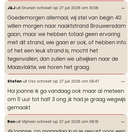
Wis
...
J&J
uit
Drunen
schreef op
27 juli 2026
om
10:08
de
Goedemorgen allemaal, wij stel van begin 40
me
willen morgen naar naaktstrand Brouwersdam
gaan, maar we hebben totaal geen ervaring
met dit strand, wie gaan er ook, of hebben info
of het een leuk strand is, mocht het
tegenvallen, dan zullen we uitwijken naar de
Maasvlakte, we horen het graag.
Wis
...
Stefan
uit
Oss
schreef op
27 juli 2026
om
08:47
de
Hoi joanne ik ga vandaag ook maar al meteen
me
om 11 uur tot half 3 ong ,ik had je graag wegwijs
gemaakt
Wis
...
Ron
uit
Vlijmen
schreef op
27 juli 2026
om
08:16
de
@Joanne, op maandag kun je gerust voor een