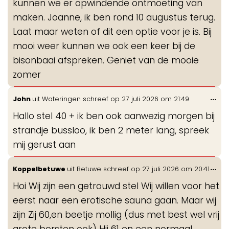
kunnen we er opwindende ontmoeting van
maken. Joanne, ik ben rond 10 augustus terug.
Laat maar weten of dit een optie voor je is. Bij
mooi weer kunnen we ook een keer bij de
bisonbaai afspreken. Geniet van de mooie
zomer
Wis
...
John
uit
Wateringen
schreef op
27 juli 2026
om
21:49
de
Hallo stel 40 + ik ben ook aanwezig morgen bij
me
strandje bussloo, ik ben 2 meter lang, spreek
mij gerust aan
Wis
...
Koppelbetuwe
uit
Betuwe
schreef op
27 juli 2026
om
20:41
de
Hoi Wij zijn een getrouwd stel Wij willen voor het
me
eerst naar een erotische sauna gaan. Maar wij
zijn Zij 60,en beetje mollig (dus met best wel vrij
grote borsten ook) Hij 61 en een normaal