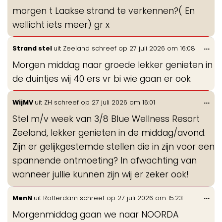
morgen t Laakse strand te verkennen?( En
wellicht iets meer) gr x
Wis
...
Strand stel
uit
Zeeland
schreef op
27 juli 2026
om
16:08
de
Morgen middag naar groede lekker genieten in
me
de duintjes wij 40 ers vr bi wie gaan er ook
Wis
...
WijMV
uit
ZH
schreef op
27 juli 2026
om
16:01
de
Stel m/v week van 3/8 Blue Wellness Resort
me
Zeeland, lekker genieten in de middag/avond.
Zijn er gelijkgestemde stellen die in zijn voor een
spannende ontmoeting? In afwachting van
wanneer jullie kunnen zijn wij er zeker ook!
Wis
...
MenN
uit
Rotterdam
schreef op
27 juli 2026
om
15:23
de
Morgenmiddag gaan we naar NOORDA
me