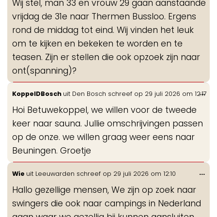
Wij stel, man 33 en vrouw 29 gaan aanstaande
me
vrijdag de 31e naar Thermen Bussloo. Ergens
rond de middag tot eind. Wij vinden het leuk
om te kijken en bekeken te worden en te
teasen. Zijn er stellen die ook opzoek zijn naar
ont(spanning)?
Wis
...
KoppelDBosch
uit
Den Bosch
schreef op
29 juli 2026
om
12:17
de
Hoi Betuwekoppel, we willen voor de tweede
me
keer naar sauna. Jullie omschrijvingen passen
op de onze. we willen graag weer eens naar
Beuningen. Groetje
Wis
...
Wie
uit
Leeuwarden
schreef op
29 juli 2026
om
12:10
de
Hallo gezellige mensen, We zijn op zoek naar
me
swingers die ook naar campings in Nederland
gaan waar we gezellig bij kunnen aansluiten.