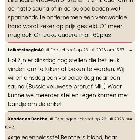
de natte sauna of in de bubbelbaden wat
spannends te ondernemen een verdwaalde
hand wordt zeker op prijs gesteld. Of meer
mag ook. Gr leuke oudere man 60plus
Wis
...
Leikstelbegin40
uit
Epe
schreef op
26 juli 2026
om
15:57
de
Hoi Zijn er dinsdag nog stellen die het leuk
me
vinden om te kijken of beken te worden. Wij
willen dinsdag een volledige dag naar een
sauna (Busslo.veluwese bron,of Mill,) Waar
kunne we meerder stellen tegen komen met
bandje om de enkel
Wis
...
Xander en Benthe
uit
Groningen
schreef op
26 juli 2026
om
de
13:42
me
@gelegenheidsstel Benthe is blond, haar