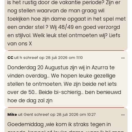
is het rustig door de vakantie periode? Zijn er
nog stellen waarvan de man graag wil
toekijken hoe zijn dame opgaat in het spel met
een ander stel ? Wij 48/49 en goed verzorgd
en stijlvol. Welk leuk stel ontmoeten wij? Liefs
van ons X
Wis
...
CC
uit
h
schreef op
28 juli 2026
om
11:10
de
Donderdag 20 Augustus zijn wij in Azurra te
me
vinden overdag… We hopen leuke gezellige
stellen te ontmoeten. We zijn beide net iets
over de 50… Beide bi-schierig… ben benieuwd
hoe de dag zal zjn
Wis
...
Mike
uit
Gent
schreef op
28 juli 2026
om
10:27
de
Goedemiddag ,wie kom ik straks tegen in
me