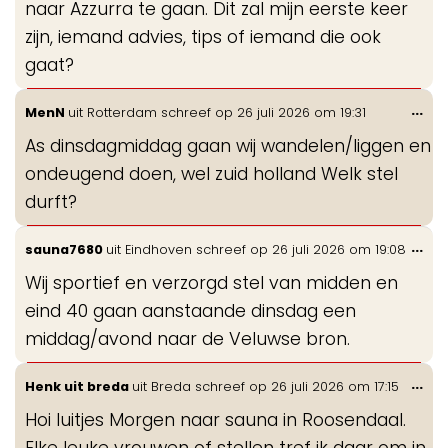
naar Azzurra te gaan. Dit zal mijn eerste keer
zijn, iemand advies, tips of iemand die ook
gaat?
Wis
...
MenN
uit
Rotterdam
schreef op
26 juli 2026
om
19:31
de
As dinsdagmiddag gaan wij wandelen/liggen en
me
ondeugend doen, wel zuid holland Welk stel
durft?
Wis
...
sauna7680
uit
Eindhoven
schreef op
26 juli 2026
om
19:08
de
Wij sportief en verzorgd stel van midden en
me
eind 40 gaan aanstaande dinsdag een
middag/avond naar de Veluwse bron.
Wis
...
Henk uit breda
uit
Breda
schreef op
26 juli 2026
om
17:15
de
Hoi luitjes Morgen naar sauna in Roosendaal.
me
Elke leuke vrouwen of stellen tref ik daar om in