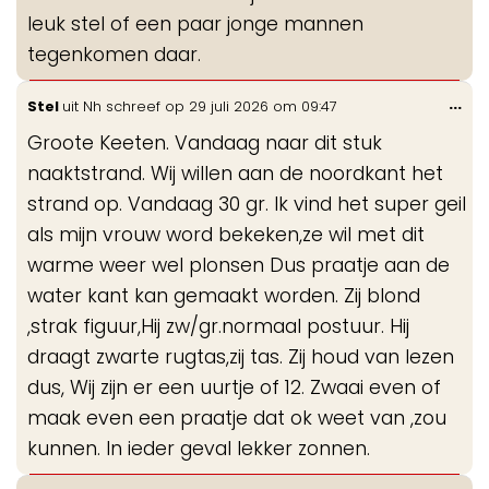
leuk stel of een paar jonge mannen
tegenkomen daar.
Wis
...
Stel
uit
Nh
schreef op
29 juli 2026
om
09:47
de
Groote Keeten. Vandaag naar dit stuk
me
naaktstrand. Wij willen aan de noordkant het
strand op. Vandaag 30 gr. Ik vind het super geil
als mijn vrouw word bekeken,ze wil met dit
warme weer wel plonsen Dus praatje aan de
water kant kan gemaakt worden. Zij blond
,strak figuur,Hij zw/gr.normaal postuur. Hij
draagt zwarte rugtas,zij tas. Zij houd van lezen
dus, Wij zijn er een uurtje of 12. Zwaai even of
maak even een praatje dat ok weet van ,zou
kunnen. In ieder geval lekker zonnen.