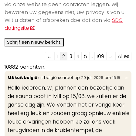
via onze website geen contacten leggen. Wij
bewaren uw gegevens niet, uw privacy is van u.
Wilt u daten of afspreken doe dat dan via
SDC
datingsite
.
Navigatie
←
1
2
3
4
5
...
109
→
Alles
door
10882 berichten.
de
Wis
...
M&kuit belgië
uit
belgië
schreef op
29 juli 2026
om
16:15
gastenboek-
de
lijst
Hallo iedereen, wij plannen een bezoekje aan
me
de sauna boot in Mill op 15/08, we zullen er de
ganse dag zijn. We vonden het er vorige keer
heel erg leuk en zouden graag opnieuw enkele
leuke ervaringen hebben. Je zal ons vaak
terugvinden in de kruidentempel, de