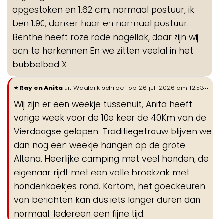
opgestoken en 1.62 cm, normaal postuur, ik
ben 1.90, donker haar en normaal postuur.
Benthe heeft roze rode nagellak, daar zijn wij
aan te herkennen En we zitten veelal in het
bubbelbad X
Wi
...
Ray en Anita
uit
Waaldijk
schreef op
26 juli 2026
om
12:53
de
Wij zijn er een weekje tussenuit, Anita heeft
me
vorige week voor de 10e keer de 40Km van de
Vierdaagse gelopen. Traditiegetrouw blijven we
dan nog een weekje hangen op de grote
Altena. Heerlijke camping met veel honden, de
eigenaar rijdt met een volle broekzak met
hondenkoekjes rond. Kortom, het goedkeuren
van berichten kan dus iets langer duren dan
normaal. Iedereen een fijne tijd.