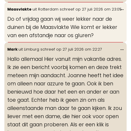
Wis
...
Maasvlakte
uit
Rotterdam
schreef op
27 juli 2026
om
23:05
de
Do of vrijdag gaan wij weer lekker naar de
me
duinen bij de Maasvlakte Wie komt er lekker
van een afstandje naar os gluren?
Wis
...
Mark
uit
Limburg
schreef op
27 juli 2026
om
22:27
de
Hallo allemaal Hier vanuit mijn vakantie adres.
me
Ik zie een bericht voorbij komen en deze trekt
meteen mijn aandacht. Joanne heeft het idee
om alleen naar azzure te gaan. Ook ik ben
benieuwd hoe daar het een en ander er aan
toe gaat. Echter heb ik geen zin om als
alleenstaande man daar te gaan kijken. Ik zou
liever met een dame, die hier ook voor open
staat dit gaan proberen. Als er een klik is