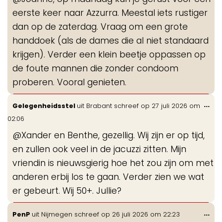
me
eerste keer naar Azzurra. Meestal iets rustiger
dan op de zaterdag. Vraag om een grote
handdoek (als de dames die al niet standaard
krijgen). Verder een klein beetje oppassen op
de foute mannen die zonder condoom
proberen. Vooral genieten.
Wis
...
Gelegenheidsstel
uit
Brabant
schreef op
27 juli 2026
om
de
02:06
me
@Xander en Benthe, gezellig. Wij zijn er op tijd,
en zullen ook veel in de jacuzzi zitten. Mijn
vriendin is nieuwsgierig hoe het zou zijn om met
anderen erbij los te gaan. Verder zien we wat
er gebeurt. Wij 50+. Jullie?
Wis
...
PenP
uit
Nijmegen
schreef op
26 juli 2026
om
22:23