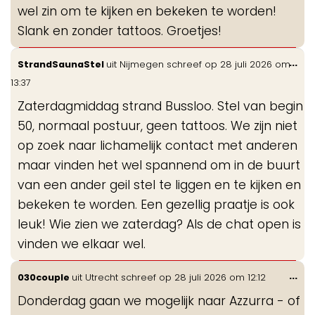
wel zin om te kijken en bekeken te worden!
Slank en zonder tattoos. Groetjes!
Wis
...
StrandSaunaStel
uit
Nijmegen
schreef op
28 juli 2026
om
de
13:37
me
Zaterdagmiddag strand Bussloo. Stel van begin
50, normaal postuur, geen tattoos. We zijn niet
op zoek naar lichamelijk contact met anderen
maar vinden het wel spannend om in de buurt
van een ander geil stel te liggen en te kijken en
bekeken te worden. Een gezellig praatje is ook
leuk! Wie zien we zaterdag? Als de chat open is
vinden we elkaar wel.
Wis
...
030couple
uit
Utrecht
schreef op
28 juli 2026
om
12:12
de
Donderdag gaan we mogelijk naar Azzurra - of
me