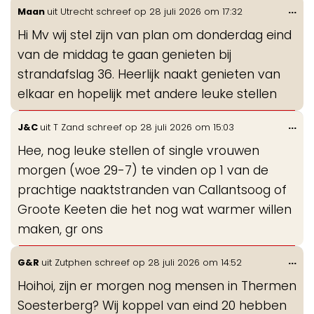
Wis
...
Maan
uit
Utrecht
schreef op
28 juli 2026
om
17:32
de
Hi Mv wij stel zijn van plan om donderdag eind
me
van de middag te gaan genieten bij
strandafslag 36. Heerlijk naakt genieten van
elkaar en hopelijk met andere leuke stellen
Wis
...
J&C
uit
T Zand
schreef op
28 juli 2026
om
15:03
de
Hee, nog leuke stellen of single vrouwen
me
morgen (woe 29-7) te vinden op 1 van de
prachtige naaktstranden van Callantsoog of
Groote Keeten die het nog wat warmer willen
maken, gr ons
Wis
...
G&R
uit
Zutphen
schreef op
28 juli 2026
om
14:52
de
Hoihoi, zijn er morgen nog mensen in Thermen
me
Soesterberg? Wij koppel van eind 20 hebben