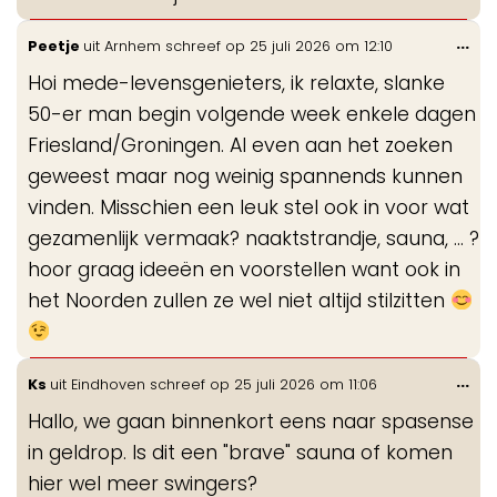
Wis
...
Peetje
uit
Arnhem
schreef op
25 juli 2026
om
12:10
de
Hoi mede-levensgenieters, ik relaxte, slanke
me
50-er man begin volgende week enkele dagen
Friesland/Groningen. Al even aan het zoeken
geweest maar nog weinig spannends kunnen
vinden. Misschien een leuk stel ook in voor wat
gezamenlijk vermaak? naaktstrandje, sauna, ... ?
hoor graag ideeën en voorstellen want ook in
het Noorden zullen ze wel niet altijd stilzitten
Wis
...
Ks
uit
Eindhoven
schreef op
25 juli 2026
om
11:06
de
Hallo, we gaan binnenkort eens naar spasense
me
in geldrop. Is dit een "brave" sauna of komen
hier wel meer swingers?