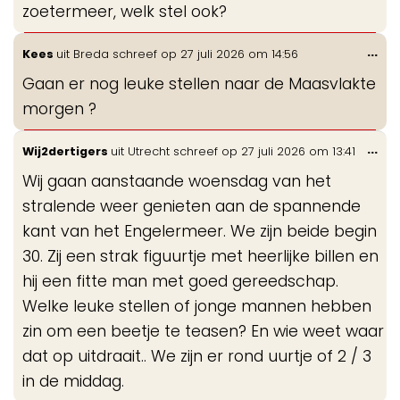
zoetermeer, welk stel ook?
Wis
...
Kees
uit
Breda
schreef op
27 juli 2026
om
14:56
de
Gaan er nog leuke stellen naar de Maasvlakte
me
morgen ?
Wis
...
Wij2dertigers
uit
Utrecht
schreef op
27 juli 2026
om
13:41
de
Wij gaan aanstaande woensdag van het
me
stralende weer genieten aan de spannende
kant van het Engelermeer. We zijn beide begin
30. Zij een strak figuurtje met heerlijke billen en
hij een fitte man met goed gereedschap.
Welke leuke stellen of jonge mannen hebben
zin om een beetje te teasen? En wie weet waar
dat op uitdraait.. We zijn er rond uurtje of 2 / 3
in de middag.