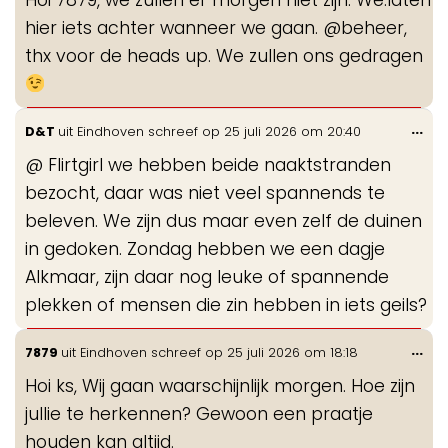
me
hier iets achter wanneer we gaan. @beheer,
thx voor de heads up. We zullen ons gedragen
Wis
...
D&T
uit
Eindhoven
schreef op
25 juli 2026
om
20:40
de
@ Flirtgirl we hebben beide naaktstranden
me
bezocht, daar was niet veel spannends te
beleven. We zijn dus maar even zelf de duinen
in gedoken. Zondag hebben we een dagje
Alkmaar, zijn daar nog leuke of spannende
plekken of mensen die zin hebben in iets geils?
Wis
...
7879
uit
Eindhoven
schreef op
25 juli 2026
om
18:18
de
Hoi ks, Wij gaan waarschijnlijk morgen. Hoe zijn
me
jullie te herkennen? Gewoon een praatje
houden kan altijd.