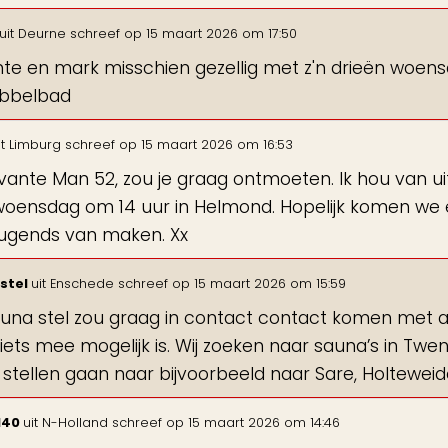
uit
Deurne
schreef op
15 maart 2026
om
17:50
te en mark misschien gezellig met z'n drieën woens
ubbelbad
t
Limburg
schreef op
15 maart 2026
om
16:53
evante Man 52, zou je graag ontmoeten. Ik hou van ui
oensdag om 14 uur in Helmond. Hopelijk komen we e
ugends van maken. Xx
stel
uit
Enschede
schreef op
15 maart 2026
om
15:59
auna stel zou graag in contact contact komen met an
iets mee mogelijk is. Wij zoeken naar sauna’s in Twe
 stellen gaan naar bijvoorbeeld naar Sare, Holtewei
l40
uit
N-Holland
schreef op
15 maart 2026
om
14:46