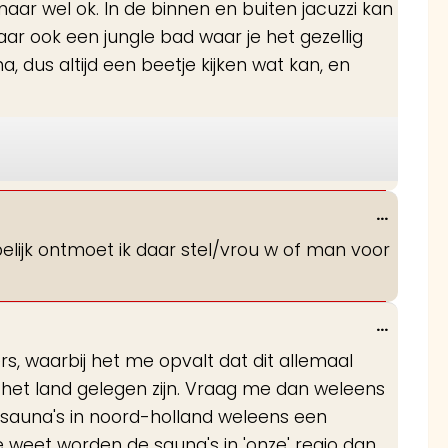
aar wel ok. In de binnen en buiten jacuzzi kan
metabo
r ook een jungle bad waar je het gezellig
, dus altijd een beetje kijken wat kan, en
Wissel
...
deze
lijk ontmoet ik daar stel/vrou w of man voor
metabo
Wissel
...
deze
rs, waarbij het me opvalt dat dit allemaal
metabo
van het land gelegen zijn. Vraag me dan weleens
e) sauna's in noord-holland weleens een
e weet worden de sauna's in 'onze' regio dan