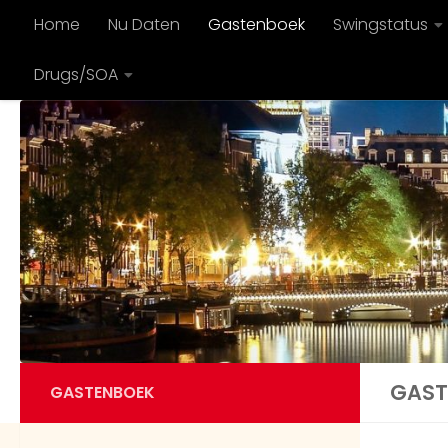
Home
Nu Daten
Gastenboek
Swingstatus
Doorgaan naar inhoud
Drugs/SOA
GAST
GASTENBOEK