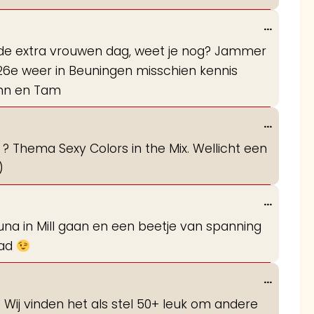
metabo
Wissel
...
deze
n de extra vrouwen dag, weet je nog? Jammer
metabo
g 26e weer in Beuningen misschien kennis
ohn en Tam
Wissel
...
deze
? Thema Sexy Colors in the Mix. Wellicht een
metabo
)
Wissel
...
deze
auna in Mill gaan en een beetje van spanning
metabo
bad
Wissel
...
deze
. Wij vinden het als stel 50+ leuk om andere
metabo