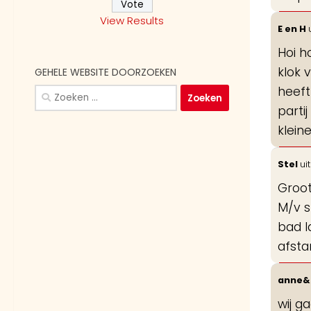
View Results
E en H
Hoi h
klok 
GEHELE WEBSITE DOORZOEKEN
heeft
Zoeken
naar:
parti
klein
Stel
uit
Groot
M/v s
bad l
afsta
anne&
wij g