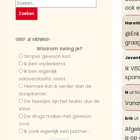
ook e
Harol
@Erik
GEEF JE MENING!
graag
Waarom swing je?
Simpel, gewoon lust.
Jevan
Ik ben vrijdenkend.
Ik V6
Ik ben eigenlijk
spann
seksverslaafd...sssst.
Hiermee kan ik verder dan de
N
uit
No
slaapkamer.
De feestjes zijn het leukst dus de
Vanav
sfeer..
De drugs maken het gewoon
Erik
uit
cool.
Afgel
Ik zoek eigenlijk een partner...
is op 