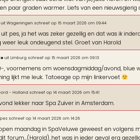
en paar graden warmer. Liefs van een nieuwsgierig
d
uit
Wageningen
schreef op
15 maart 2026
om
09:44
 uit pes, ja het was zeker gezellig en dat was ik inderd
 weer leuk ondeugend stel. Groet van Harold
te
uit
Limburg
schreef op
15 maart 2026
om
09:13
0-, voornemens om woensdagmiddag/avond, blue we
ing lijkt me leuk. Tatoeage op mijn linkervoet
ord - Holland
schreef op
14 maart 2026
om
15:41
ond lekker naar Spa Zuiver in Amsterdam.
pes
schreef op
14 maart 2026
om
14:26
open maandag in SpaVeluwe geweest en volgens mij 
dit forum...(Harold)..het was in ieder geval erg gezelli