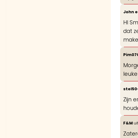
John 
HI Sm
dat z
maken
Pim07
Morge
leuke
stel5
Zijn 
houde
F&M
ui
Zater