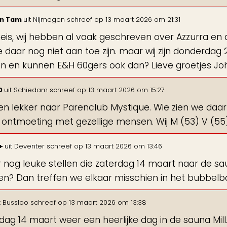
en Tam
uit
NIjmegen
schreef op
13 maart 2026
om
21:31
eis, wij hebben al vaak geschreven over Azzurra e
e daar nog niet aan toe zijn. maar wij zijn donderda
 en kunnen E&H 60gers ook dan? Lieve groetjes J
0
uit
Schiedam
schreef op
13 maart 2026
om
15:27
n lekker naar Parenclub Mystique. Wie zien we daar 
 ontmoeting met gezellige mensen. Wij M (53) V (55
0+
uit
Deventer
schreef op
13 maart 2026
om
13:46
er nog leuke stellen die zaterdag 14 maart naar de s
n? Dan treffen we elkaar misschien in het bubbel
t
Bussloo
schreef op
13 maart 2026
om
13:38
dag 14 maart weer een heerlijke dag in de sauna Mill