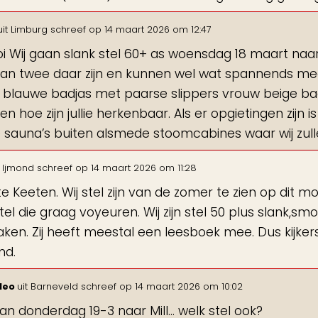
uit
Limburg
schreef op
14 maart 2026
om
12:47
oi Wij gaan slank stel 60+ as woensdag 18 maart na
van twee daar zijn en kunnen wel wat spannends m
 blauwe badjas met paarse slippers vrouw beige badjas
j en hoe zijn jullie herkenbaar. Als er opgietingen zij
e sauna’s buiten alsmede stoomcabines waar wij zull
Ijmond
schreef op
14 maart 2026
om
11:28
e Keeten. Wij stel zijn van de zomer te zien op dit m
tel die graag voyeuren. Wij zijn stel 50 plus slank,
aken. Zij heeft meestal een leesboek mee. Dus kijker
nd.
leo
uit
Barneveld
schreef op
14 maart 2026
om
10:02
aan donderdag 19-3 naar Mill... welk stel ook?