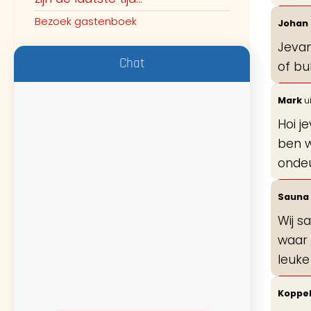
Bezoek gastenboek
Johan
Jevan
Chat
of b
Mark
ui
Hoi j
ben w
onde
Sauna 
Wij s
waar 
leuke
Koppe