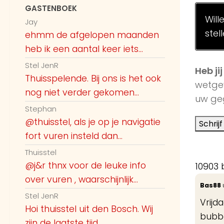
GASTENBOEK
Will
Jay
stel
ehmm de afgelopen maanden
heb ik een aantal keer iets...
Stel JenR
Heb ji
Thuisspelende. Bij ons is het ook
wetge
nog niet verder gekomen...
uw geg
Stephan
@thuisstel, als je op je navigatie
fort vuren insteld dan...
Thuisstel
@j&r thnx voor de leuke info
10903 
over vuren , waarschijnlijk...
Bas88
Stel JenR
Vrijd
Hoi thuisstel uit den Bosch. Wij
bubb
zijn de laatste tijd...