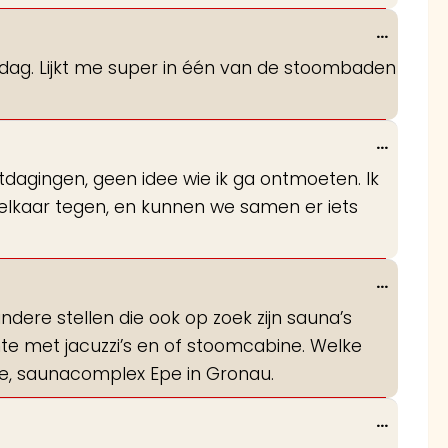
Wissel
...
deze
dag. Lijkt me super in één van de stoombaden
metabo
Wissel
...
deze
tdagingen, geen idee wie ik ga ontmoeten. Ik
metabo
lkaar tegen, en kunnen we samen er iets
Wissel
...
deze
dere stellen die ook op zoek zijn sauna’s
metabo
nte met jacuzzi’s en of stoomcabine. Welke
de, saunacomplex Epe in Gronau.
Wissel
...
deze