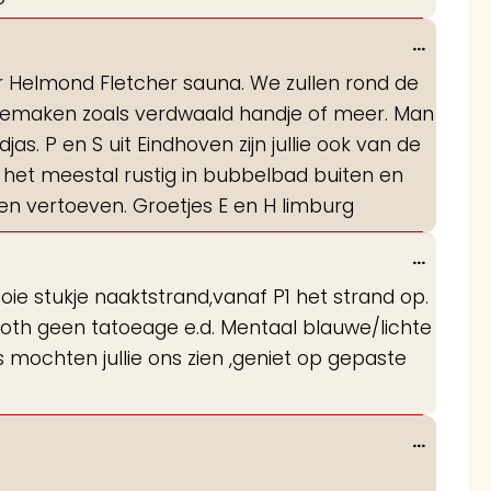
Wissel
...
deze
ar Helmond Fletcher sauna. We zullen rond de
metabo
eemaken zoals verdwaald handje of meer. Man
. P en S uit Eindhoven zijn jullie ook van de
n is het meestal rustig in bubbelbad buiten en
en vertoeven. Groetjes E en H limburg
Wissel
...
deze
ooie stukje naaktstrand,vanaf P1 het strand op.
metabo
smooth geen tatoeage e.d. Mentaal blauwe/lichte
s mochten jullie ons zien ,geniet op gepaste
Wissel
...
deze