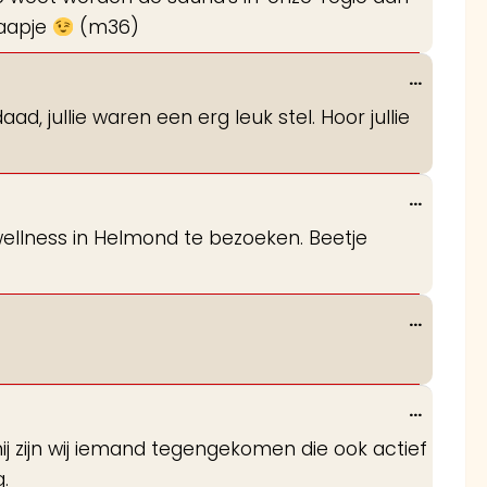
 aapje
(m36)
Wissel
...
deze
aad, jullie waren een erg leuk stel. Hoor jullie
metabo
Wissel
...
deze
llness in Helmond te bezoeken. Beetje
metabo
Wissel
...
deze
metabo
Wissel
...
deze
zijn wij iemand tegengekomen die ook actief
metabo
g.