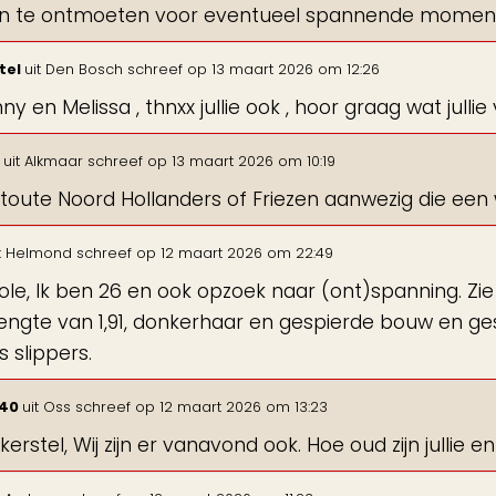
en te ontmoeten voor eventueel spannende momen
tel
uit
Den Bosch
schreef op
13 maart 2026
om
12:26
y en Melissa , thnxx jullie ook , hoor graag wat julli
s
uit
Alkmaar
schreef op
13 maart 2026
om
10:19
toute Noord Hollanders of Friezen aanwezig die een
t
Helmond
schreef op
12 maart 2026
om
22:49
cole, Ik ben 26 en ook opzoek naar (ont)spanning. Zie
lengte van 1,91, donkerhaar en gespierde bouw en g
s slippers.
040
uit
Oss
schreef op
12 maart 2026
om
13:23
kkerstel, Wij zijn er vanavond ook. Hoe oud zijn jullie