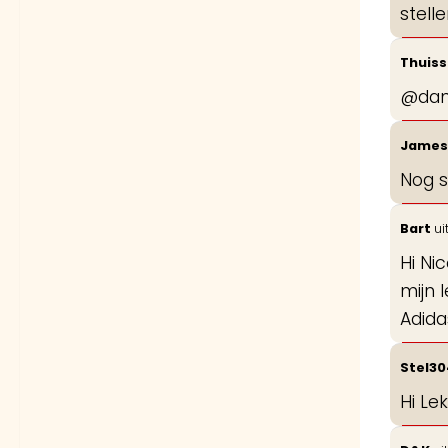
stell
Thuiss
@dann
Jame
Nog s
Bart
ui
Hi Ni
mijn 
Adida
Stel3
Hi Le