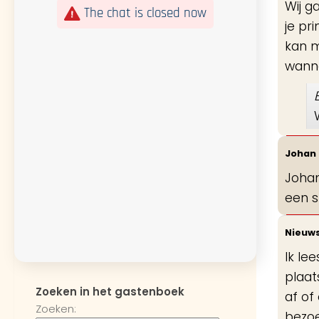
Wij g
The chat is closed now
je pr
kan m
wanne
Johan
Johan
een 
Nieuws
Ik le
plaat
Zoeken in het gastenboek
af of
Zoeken:
bezoe