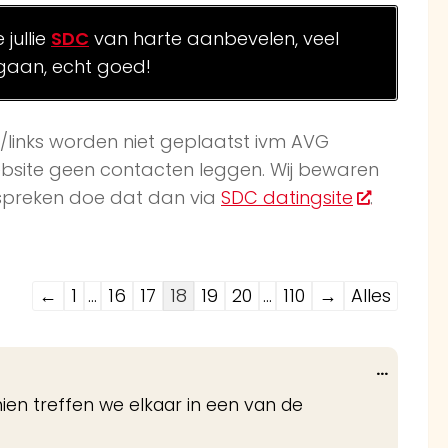
jullie
SDC
van harte aanbevelen, veel
gaan, echt goed!
k/links worden niet geplaatst ivm AVG
website geen contacten leggen. Wij bewaren
afspreken doe dat dan via
SDC datingsite
.
Navigatie
←
1
...
16
17
18
19
20
...
110
→
Alles
door
de
Wissel
...
gastenboek-
deze
ien treffen we elkaar in een van de
lijst
metabo