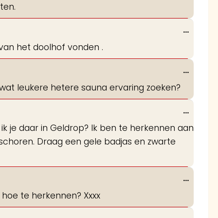
ten.
Wissel
...
deze
e van het doolhof vonden .
metabo
Wissel
...
deze
 wat leukere hetere sauna ervaring zoeken?
metabo
Wissel
...
deze
 ik je daar in Geldrop? Ik ben te herkennen aan
metabo
eschoren. Draag een gele badjas en zwarte
Wissel
...
deze
 en hoe te herkennen? Xxxx
metabo