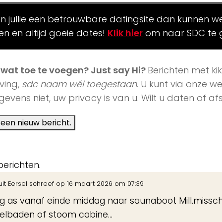
en jullie een betrouwbare datingsite dan kunnen we 
len en altijd goeie dates!
Klik hier
om naar SDC te 
j wat toe te voegen? Just say Hi?
Berichten met ki
ving,
sdc naam wél toegestaan
. U kunt via onze 
evens niet, uw privacy is van u. Wilt u daten of 
berichten.
uit
Eersel
schreef op
16 maart 2026
om
07:39
ag as vanaf einde middag naar saunaboot Mill.missch
elbaden of stoom cabine…