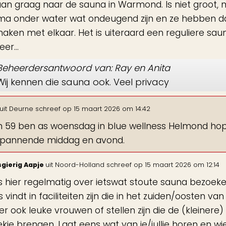
aan graag naar de sauna in Warmond. Is niet groot, m
ima onder water wat ondeugend zijn en ze hebben daa
aken met elkaar. Het is uiteraard een reguliere sauna
er...
Beheerdersantwoord van: Ray en Anita
Wij kennen die sauna ook. Veel privacy
uit
Deurne
schreef op
15 maart 2026
om
14:42
 59 ben as woensdag in blue wellness Helmond hope
spannende middag en avond.
gierig Aapje
uit
Noord-Holland
schreef op
15 maart 2026
om
12:14
es hier regelmatig over ietswat stoute sauna bezoeke
s vindt in faciliteiten zijn die in het zuiden/oosten 
 er ook leuke vrouwen of stellen zijn die de (kleiner
kje brengen. Laat eens wat van je/jullie horen en wi