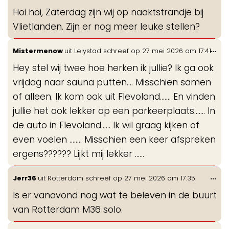
de
Hoi hoi, Zaterdag zijn wij op naaktstrandje bij
me
Vlietlanden. Zijn er nog meer leuke stellen?
Wis
...
Mistermenow
uit
Lelystad
schreef op
27 mei 2026
om
17:41
de
Hey stel wij twee hoe herken ik jullie? Ik ga ook
me
vrijdag naar sauna putten.... Misschien samen
of alleen. Ik kom ook uit Flevoland....... En vinden
jullie het ook lekker op een parkeerplaats....... In
de auto in Flevoland...... Ik wil graag kijken of
even voelen ........ Misschien een keer afspreken
ergens?????? Lijkt mij lekker ......
Wis
...
Jerr36
uit
Rotterdam
schreef op
27 mei 2026
om
17:35
de
Is er vanavond nog wat te beleven in de buurt
me
van Rotterdam M36 solo.