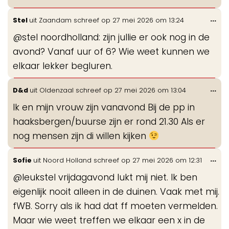
Wis
...
Stel
uit
Zaandam
schreef op
27 mei 2026
om
13:24
de
@stel noordholland: zijn jullie er ook nog in de
me
avond? Vanaf uur of 6? Wie weet kunnen we
elkaar lekker begluren.
Wis
...
D&d
uit
Oldenzaal
schreef op
27 mei 2026
om
13:04
de
Ik en mijn vrouw zijn vanavond Bij de pp in
me
haaksbergen/buurse zijn er rond 21.30 Als er
nog mensen zijn di willen kijken
Wis
...
Sofie
uit
Noord Holland
schreef op
27 mei 2026
om
12:31
de
@leukstel vrijdagavond lukt mij niet. Ik ben
me
eigenlijk nooit alleen in de duinen. Vaak met mij.
fWB. Sorry als ik had dat ff moeten vermelden.
Maar wie weet treffen we elkaar een x in de