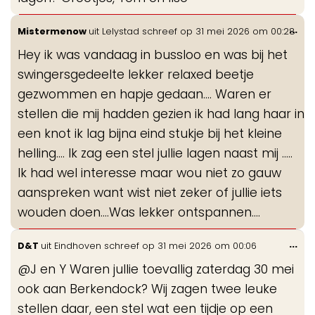
Wis
...
Mistermenow
uit
Lelystad
schreef op
31 mei 2026
om
00:28
de
Hey ik was vandaag in bussloo en was bij het
me
swingersgedeelte lekker relaxed beetje
gezwommen en hapje gedaan.... Waren er
stellen die mij hadden gezien ik had lang haar in
een knot ik lag bijna eind stukje bij het kleine
helling.... Ik zag een stel jullie lagen naast mij .....
Ik had wel interesse maar wou niet zo gauw
aanspreken want wist niet zeker of jullie iets
wouden doen....Was lekker ontspannen....
Wis
...
D&T
uit
Eindhoven
schreef op
31 mei 2026
om
00:06
de
@J en Y Waren jullie toevallig zaterdag 30 mei
me
ook aan Berkendock? Wij zagen twee leuke
stellen daar, een stel wat een tijdje op een