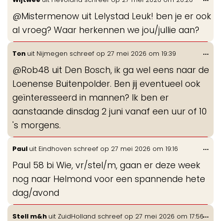
de
@Mistermenow uit Lelystad Leuk! ben je er ook
me
al vroeg? Waar herkennen we jou/jullie aan?
Wis
...
Ton
uit
Nijmegen
schreef op
27 mei 2026
om
19:39
de
@Rob48 uit Den Bosch, ik ga wel eens naar de
me
Loenense Buitenpolder. Ben jij eventueel ook
geïnteresseerd in mannen? Ik ben er
aanstaande dinsdag 2 juni vanaf een uur of 10
's morgens.
Wis
...
Paul
uit
Eindhoven
schreef op
27 mei 2026
om
19:16
de
Paul 58 bi Wie, vr/stel/m, gaan er deze week
me
nog naar Helmond voor een spannende hete
dag/avond
Wis
...
Stell m&h
uit
ZuidHolland
schreef op
27 mei 2026
om
17:56