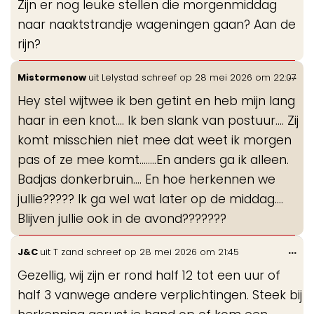
Zijn er nog leuke stellen die morgenmiddag
me
naar naaktstrandje wageningen gaan? Aan de
rijn?
Wis
...
Mistermenow
uit
Lelystad
schreef op
28 mei 2026
om
22:07
de
Hey stel wijtwee ik ben getint en heb mijn lang
me
haar in een knot.... Ik ben slank van postuur.... Zij
komt misschien niet mee dat weet ik morgen
pas of ze mee komt........En anders ga ik alleen.
Badjas donkerbruin.... En hoe herkennen we
jullie????? Ik ga wel wat later op de middag....
Blijven jullie ook in de avond???????
Wis
...
J&C
uit
T zand
schreef op
28 mei 2026
om
21:45
de
Gezellig, wij zijn er rond half 12 tot een uur of
me
half 3 vanwege andere verplichtingen. Steek bij