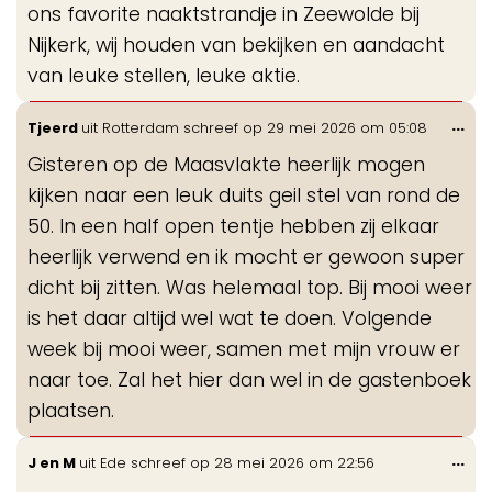
ons favorite naaktstrandje in Zeewolde bij
Nijkerk, wij houden van bekijken en aandacht
van leuke stellen, leuke aktie.
Wis
...
Tjeerd
uit
Rotterdam
schreef op
29 mei 2026
om
05:08
de
Gisteren op de Maasvlakte heerlijk mogen
me
kijken naar een leuk duits geil stel van rond de
50. In een half open tentje hebben zij elkaar
heerlijk verwend en ik mocht er gewoon super
dicht bij zitten. Was helemaal top. Bij mooi weer
is het daar altijd wel wat te doen. Volgende
week bij mooi weer, samen met mijn vrouw er
naar toe. Zal het hier dan wel in de gastenboek
plaatsen.
Wis
...
J en M
uit
Ede
schreef op
28 mei 2026
om
22:56
de