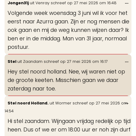
Wis
...
Jongen31j
uit
Venray
schreef op
27 mei 2026
om
16:48
de
Volgende week woensdag 3 juni wil ik voor het
me
eerst naar Azurra gaan. Zijn er nog mensen die
ook gaan en mij de weg kunnen wijzen daar? Ik
ben er in de middag. Man van 31 jaar, normaal
postuur.
Wis
...
Stel
uit
Zaandam
schreef op
27 mei 2026
om
16:17
de
Hey stel noord holland. Nee, wij waren niet op
me
de groote keeten. Misschien gaan we daar
zaterdag naar toe.
Wis
...
Stel noord Holland.
uit
Wormer
schreef op
27 mei 2026
om
de
14:54
me
Hi stel zaandam. Wijngaan vrijdag redelijk op tijd
heen. Dus of we er om 18:00 uur er noh zijn durf