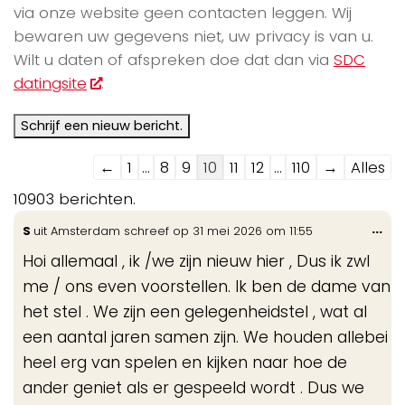
via onze website geen contacten leggen. Wij
bewaren uw gegevens niet, uw privacy is van u.
Wilt u daten of afspreken doe dat dan via
SDC
datingsite
.
Navigatie
←
1
...
8
9
10
11
12
...
110
→
Alles
door
10903 berichten.
de
Wis
...
S
uit
Amsterdam
schreef op
31 mei 2026
om
11:55
gastenboek-
de
lijst
Hoi allemaal , ik /we zijn nieuw hier , Dus ik zwl
me
me / ons even voorstellen. Ik ben de dame van
het stel . We zijn een gelegenheidstel , wat al
een aantal jaren samen zijn. We houden allebei
heel erg van spelen en kijken naar hoe de
ander geniet als er gespeeld wordt . Dus we