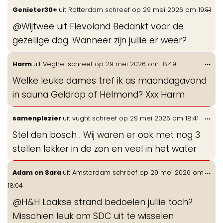
Wis
...
Genieter30+
uit
Rotterdam
schreef op
29 mei 2026
om
19:51
de
@Wijtwee uit Flevoland Bedankt voor de
me
gezellige dag. Wanneer zijn jullie er weer?
Wis
...
Harm
uit
Veghel
schreef op
29 mei 2026
om
18:49
de
Welke leuke dames tref ik as maandagavond
me
in sauna Geldrop of Helmond? Xxx Harm
Wis
...
samenplezier
uit
vught
schreef op
29 mei 2026
om
18:41
de
Stel den bosch . Wij waren er ook met nog 3
me
stellen lekker in de zon en veel in het water
Wis
...
Adam en Sara
uit
Amsterdam
schreef op
29 mei 2026
om
de
18:04
me
@H&H Laakse strand bedoelen jullie toch?
Misschien leuk om SDC uit te wisselen