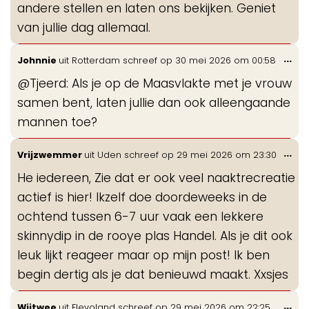
andere stellen en laten ons bekijken. Geniet
van jullie dag allemaal.
Wis
...
Johnnie
uit
Rotterdam
schreef op
30 mei 2026
om
00:58
de
@Tjeerd: Als je op de Maasvlakte met je vrouw
me
samen bent, laten jullie dan ook alleengaande
mannen toe?
Wis
...
Vrijzwemmer
uit
Uden
schreef op
29 mei 2026
om
23:30
de
He iedereen, Zie dat er ook veel naaktrecreatie
me
actief is hier! Ikzelf doe doordeweeks in de
ochtend tussen 6-7 uur vaak een lekkere
skinnydip in de rooye plas Handel. Als je dit ook
leuk lijkt reageer maar op mijn post! Ik ben
begin dertig als je dat benieuwd maakt. Xxsjes
Wis
...
Wijtwee
uit
Flevoland
schreef op
29 mei 2026
om
22:25