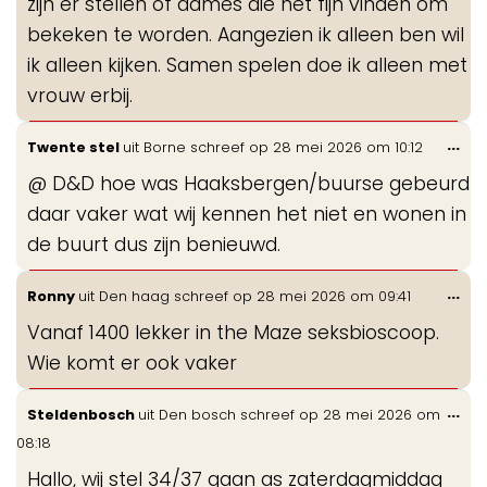
zijn er stellen of dames die het fijn vinden om
bekeken te worden. Aangezien ik alleen ben wil
ik alleen kijken. Samen spelen doe ik alleen met
vrouw erbij.
Wis
...
Twente stel
uit
Borne
schreef op
28 mei 2026
om
10:12
de
@ D&D hoe was Haaksbergen/buurse gebeurd
me
daar vaker wat wij kennen het niet en wonen in
de buurt dus zijn benieuwd.
Wis
...
Ronny
uit
Den haag
schreef op
28 mei 2026
om
09:41
de
Vanaf 1400 lekker in the Maze seksbioscoop.
me
Wie komt er ook vaker
Wis
...
Steldenbosch
uit
Den bosch
schreef op
28 mei 2026
om
de
08:18
me
Hallo, wij stel 34/37 gaan as zaterdagmiddag