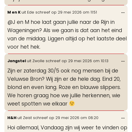
Wis
...
M en K
uit
Ede
schreef op
29 mei 2026
om
11:51
de
@J en M hoe laat gaan jullie naar de Rijn in
me
Wageningen? Als we gaan is dat aan het eind
van de middag. Liggen altijd op het laatste deel
voor het hek.
Wis
...
Jongstel
uit
Zwolle
schreef op
29 mei 2026
om
10:13
de
Zijn er zaterdag 30/5 ook nog mensen bij de
me
Veluwse Bron? Wij zijn er de hele dag. Eind 20,
blond en even lang. Roze en blauwe slippers.
We horen graag hoe we jullie herkennen, wie
weet spotten we elkaar
Wis
...
H&H
uit
Zeist
schreef op
29 mei 2026
om
08:20
de
Hoi allemaal, Vandaag zijn wij weer te vinden op
me