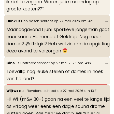
ik niet te zeggen. Waren jullie maandag op
groote keeten???
Wis
...
Hunk
uit
Den bosch
schreef op
27 mei 2026
om
14:21
de
Maandagavond 1 juni, sportieve jongeman gaat
me
naar sauna Helmond of Geldrop. Nog meer
dames? @ flirtgirl? Heb wel zin om de opgieting
deze avond te verzorgen
Wis
...
Gino
uit
Dortrecht
schreef op
27 mei 2026
om
14:16
de
Toevallig nog leuke stellen of dames in hoek
me
van holland?
Wis
...
Wijtwee
uit
Flevoland
schreef op
27 mei 2026
om
13:31
de
Hi! Wij (m&v 30+) gaan na een veel te lange tijd
me
as vrijdag weer eens een dagje sauna drome
Putten doen. Wie zien we daar? Wij zijn er al