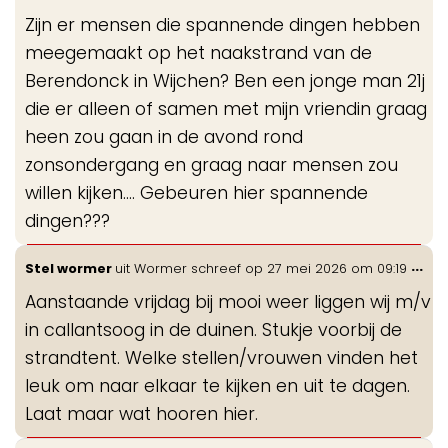
de
Zijn er mensen die spannende dingen hebben
me
meegemaakt op het naakstrand van de
Berendonck in Wijchen? Ben een jonge man 21j
die er alleen of samen met mijn vriendin graag
heen zou gaan in de avond rond
zonsondergang en graag naar mensen zou
willen kijken…. Gebeuren hier spannende
dingen???
Wis
...
Stel wormer
uit
Wormer
schreef op
27 mei 2026
om
09:19
de
Aanstaande vrijdag bij mooi weer liggen wij m/v
me
in callantsoog in de duinen. Stukje voorbij de
strandtent. Welke stellen/vrouwen vinden het
leuk om naar elkaar te kijken en uit te dagen.
Laat maar wat hooren hier.