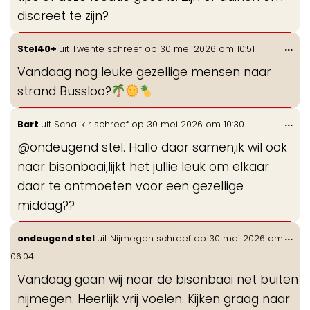
discreet te zijn?
Wis
...
Stel40+
uit
Twente
schreef op
30 mei 2026
om
10:51
de
Vandaag nog leuke gezellige mensen naar
me
strand Bussloo?
Wis
...
Bart
uit
Schaijk r
schreef op
30 mei 2026
om
10:30
de
@ondeugend stel. Hallo daar samen,ik wil ook
me
naar bisonbaai,lijkt het jullie leuk om elkaar
daar te ontmoeten voor een gezellige
middag??
Wis
...
ondeugend stel
uit
Nijmegen
schreef op
30 mei 2026
om
de
06:04
me
Vandaag gaan wij naar de bisonbaai net buiten
nijmegen. Heerlijk vrij voelen. Kijken graag naar