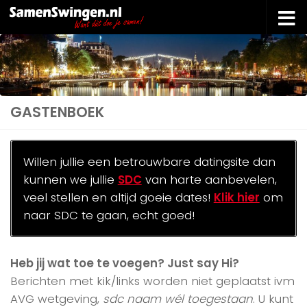
Doorgaan naar inhoud
GASTENBOEK
Willen jullie een betrouwbare datingsite dan
kunnen we jullie
SDC
van harte aanbevelen,
veel stellen en altijd goeie dates!
Klik hier
om
naar SDC te gaan, echt goed!
Heb jij wat toe te voegen? Just say Hi?
Berichten met kik/links worden niet geplaatst ivm
AVG wetgeving,
sdc naam wél toegestaan
. U kunt