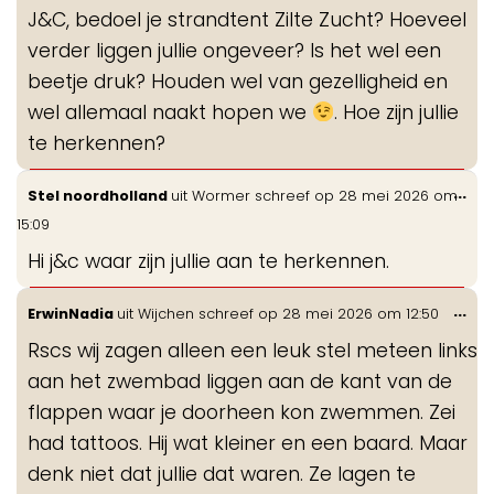
de
J&C, bedoel je strandtent Zilte Zucht? Hoeveel
me
verder liggen jullie ongeveer? Is het wel een
beetje druk? Houden wel van gezelligheid en
wel allemaal naakt hopen we
. Hoe zijn jullie
te herkennen?
Wis
...
Stel noordholland
uit
Wormer
schreef op
28 mei 2026
om
de
15:09
me
Hi j&c waar zijn jullie aan te herkennen.
Wis
...
ErwinNadia
uit
Wijchen
schreef op
28 mei 2026
om
12:50
de
Rscs wij zagen alleen een leuk stel meteen links
me
aan het zwembad liggen aan de kant van de
flappen waar je doorheen kon zwemmen. Zei
had tattoos. Hij wat kleiner en een baard. Maar
denk niet dat jullie dat waren. Ze lagen te