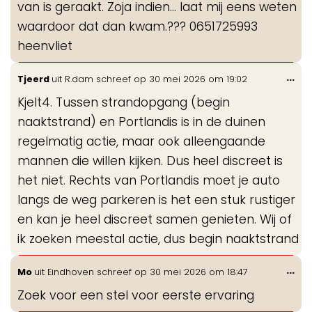
van is geraakt. Zoja indien... laat mij eens weten
waardoor dat dan kwam.??? 0651725993
heenvliet
Wis
...
Tjeerd
uit
R.dam
schreef op
30 mei 2026
om
19:02
de
Kjelt4. Tussen strandopgang (begin
me
naaktstrand) en Portlandis is in de duinen
regelmatig actie, maar ook alleengaande
mannen die willen kijken. Dus heel discreet is
het niet. Rechts van Portlandis moet je auto
langs de weg parkeren is het een stuk rustiger
en kan je heel discreet samen genieten. Wij of
ik zoeken meestal actie, dus begin naaktstrand
Wis
...
Mo
uit
Eindhoven
schreef op
30 mei 2026
om
18:47
de
Zoek voor een stel voor eerste ervaring
me