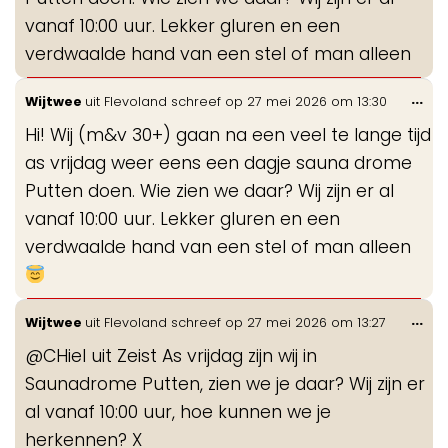
vanaf 10:00 uur. Lekker gluren en een
verdwaalde hand van een stel of man alleen
Wis
...
Wijtwee
uit
Flevoland
schreef op
27 mei 2026
om
13:30
de
Hi! Wij (m&v 30+) gaan na een veel te lange tijd
me
as vrijdag weer eens een dagje sauna drome
Putten doen. Wie zien we daar? Wij zijn er al
vanaf 10:00 uur. Lekker gluren en een
verdwaalde hand van een stel of man alleen
Wis
...
Wijtwee
uit
Flevoland
schreef op
27 mei 2026
om
13:27
de
@CHiel uit Zeist As vrijdag zijn wij in
me
Saunadrome Putten, zien we je daar? Wij zijn er
al vanaf 10:00 uur, hoe kunnen we je
herkennen? X