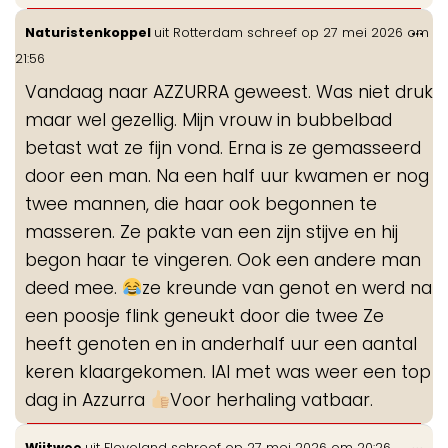
Wis
...
Naturistenkoppel
uit
Rotterdam
schreef op
27 mei 2026
om
de
21:56
me
Vandaag naar AZZURRA geweest. Was niet druk
maar wel gezellig. Mijn vrouw in bubbelbad
betast wat ze fijn vond. Erna is ze gemasseerd
door een man. Na een half uur kwamen er nog
twee mannen, die haar ook begonnen te
masseren. Ze pakte van een zijn stijve en hij
begon haar te vingeren. Ook een andere man
deed mee.
ze kreunde van genot en werd na
een poosje flink geneukt door die twee Ze
heeft genoten en in anderhalf uur een aantal
keren klaargekomen. IAl met was weer een top
dag in Azzurra
Voor herhaling vatbaar.
Wis
...
Wijtwee
uit
Flevoland
schreef op
27 mei 2026
om
20:26