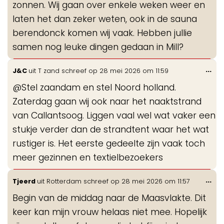
zonnen. Wij gaan over enkele weken weer en
laten het dan zeker weten, ook in de sauna
berendonck komen wij vaak. Hebben jullie
samen nog leuke dingen gedaan in Mill?
Wis
...
J&C
uit
T zand
schreef op
28 mei 2026
om
11:59
de
@Stel zaandam en stel Noord holland.
me
Zaterdag gaan wij ook naar het naaktstrand
van Callantsoog. Liggen vaal wel wat vaker een
stukje verder dan de strandtent waar het wat
rustiger is. Het eerste gedeelte zijn vaak toch
meer gezinnen en textielbezoekers
Wis
...
Tjeerd
uit
Rotterdam
schreef op
28 mei 2026
om
11:57
de
Begin van de middag naar de Maasvlakte. Dit
me
keer kan mijn vrouw helaas niet mee. Hopelijk