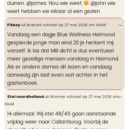
duinen. @james. Nou wie weet
@john wie
weet hebben we elkaar al een gezien
Wis
...
Fitboy
uit
Brabant
schreef op
27 mei 2026
om
09:44
de
Vandaag een dagje Blue Wellness Helmond
me
gespierde jonge man eind 20 je herkent mij
vanzelf. Ik las dat Mill dicht is dus eventueel
meer gezellige mensen vandaag in Helmond.
Als er andere dames dit lezen en vandaag
aanwezig zijn laat even wat achter in het
gastenboek.
Wis
...
Stel noordholland
uit
Wormer
schreef op
27 mei 2026
om
de
09:44
me
Hi allemaal. Wij stel 48/45 gaan aanstaande
vrijdag weer naar Callantsoog. Voorbij de