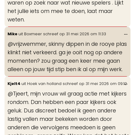
waren op zoek naar wat nieuwe spelers . Lijkt
het jullie iets om mee te doen, laat maar
weten.
Wis
...
Mike
uit
Boxmeer
schreef op
31 mei 2026
om
11:33
de
@vrijzwemmer, skinny dippen in de rooye plas
me
klinkt niet verkeerd. ga je ooit nog op andere
momenten? zou graag een keer mee gaan
alleen op jouw tijd stip ben ik al op mijn werk.
Wis
...
Kjelt4
uit
Hoek van holland
schreef op
31 mei 2026
om
09:12
de
@Tjeert, mijn vrouw wil graag actie met kijkers
me
rondom. Dan hebben een paar kijkers ook
geluk. Dus discreet bedoel ik geen andere
lastig vallen maar bekeken worden door
anderen die vervolgens meedoen is geen