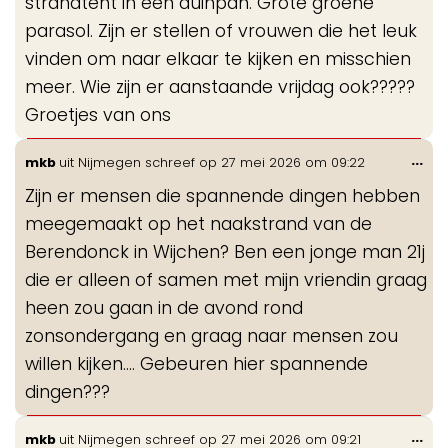
strandtent in een duinpan. Grote groene
parasol. Zijn er stellen of vrouwen die het leuk
vinden om naar elkaar te kijken en misschien
meer. Wie zijn er aanstaande vrijdag ook?????
Groetjes van ons
Wis
...
mkb
uit
Nijmegen
schreef op
27 mei 2026
om
09:22
de
Zijn er mensen die spannende dingen hebben
me
meegemaakt op het naakstrand van de
Berendonck in Wijchen? Ben een jonge man 21j
die er alleen of samen met mijn vriendin graag
heen zou gaan in de avond rond
zonsondergang en graag naar mensen zou
willen kijken…. Gebeuren hier spannende
dingen???
Wis
...
mkb
uit
Nijmegen
schreef op
27 mei 2026
om
09:21