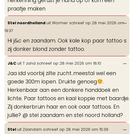
herkenning gerust je hand op of kom een
praatje maken
Wis
...
Stel noordholland
uit
Wormer
schreef op
28 mei 2026
om
de
19:37
me
Hi j&c en zaandam. Ook kale kop paar tattoo s
zij donker blond zonder tattoo.
Wis
...
J&C
uit
T zand
schreef op
28 mei 2026
om
18:10
de
Jaa idd voorbij zilte zucht..meestal wel een
me
goede 300m lopen. Drukte genoeg
.
Herkenbaar aan een donkere handdoek en
lichte. Paar tattoos en kaal koppie met baardje.
Zij donkerbruin haar en ook oaar tattoos. En
jullie? @ stel zaandam en stel noord holland?
Wis
...
Stel
uit
Zaandam
schreef op
28 mei 2026
om
15:39