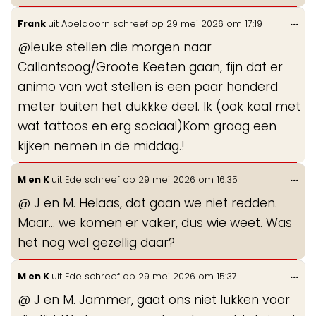
Wis
...
Frank
uit
Apeldoorn
schreef op
29 mei 2026
om
17:19
de
@leuke stellen die morgen naar
me
Callantsoog/Groote Keeten gaan, fijn dat er
animo van wat stellen is een paar honderd
meter buiten het dukkke deel. Ik (ook kaal met
wat tattoos en erg sociaal)Kom graag een
kijken nemen in de middag.!
Wis
...
M en K
uit
Ede
schreef op
29 mei 2026
om
16:35
de
@ J en M. Helaas, dat gaan we niet redden.
me
Maar... we komen er vaker, dus wie weet. Was
het nog wel gezellig daar?
Wis
...
M en K
uit
Ede
schreef op
29 mei 2026
om
15:37
de
@ J en M. Jammer, gaat ons niet lukken voor
me