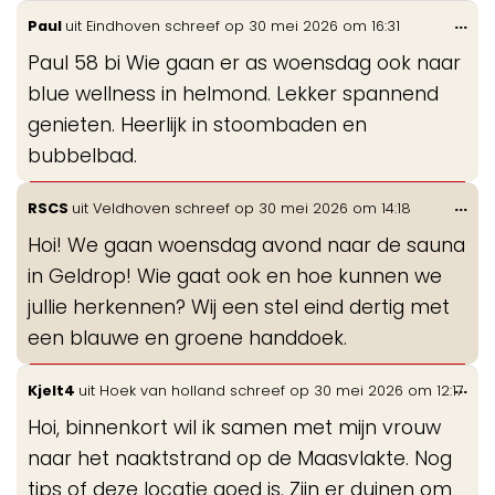
Wis
...
Paul
uit
Eindhoven
schreef op
30 mei 2026
om
16:31
de
Paul 58 bi Wie gaan er as woensdag ook naar
me
blue wellness in helmond. Lekker spannend
genieten. Heerlijk in stoombaden en
bubbelbad.
Wis
...
RSCS
uit
Veldhoven
schreef op
30 mei 2026
om
14:18
de
Hoi! We gaan woensdag avond naar de sauna
me
in Geldrop! Wie gaat ook en hoe kunnen we
jullie herkennen? Wij een stel eind dertig met
een blauwe en groene handdoek.
Wis
...
Kjelt4
uit
Hoek van holland
schreef op
30 mei 2026
om
12:17
de
Hoi, binnenkort wil ik samen met mijn vrouw
me
naar het naaktstrand op de Maasvlakte. Nog
tips of deze locatie goed is. Zijn er duinen om