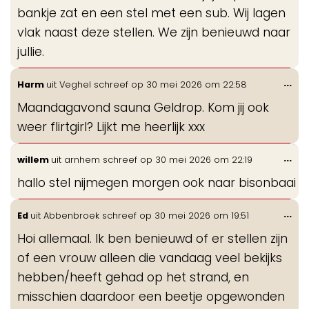
bankje zat en een stel met een sub. Wij lagen
vlak naast deze stellen. We zijn benieuwd naar
jullie.
Wis
...
Harm
uit
Veghel
schreef op
30 mei 2026
om
22:58
de
Maandagavond sauna Geldrop. Kom jij ook
me
weer flirtgirl? Lijkt me heerlijk xxx
Wis
...
willem
uit
arnhem
schreef op
30 mei 2026
om
22:19
de
hallo stel nijmegen morgen ook naar bisonbaai
me
Wis
...
Ed
uit
Abbenbroek
schreef op
30 mei 2026
om
19:51
de
Hoi allemaal. Ik ben benieuwd of er stellen zijn
me
of een vrouw alleen die vandaag veel bekijks
hebben/heeft gehad op het strand, en
misschien daardoor een beetje opgewonden