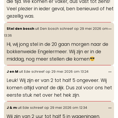
die tijd. We komen er vaker, dus vast tot ziens!
Veel plezier in ieder geval, ben benieuwd of het
gezellig was.
Wis
...
Stel den bosch
uit
Den bosch
schreef op
29 mei 2026
om
de
13:36
me
Hi, wij jong stel in de 20 gaan morgen naar de
bokkenweide Engelermeer. Wij zijn er in de
middag, nog meer stellen die komen
Wis
...
J en M
uit
Ede
schreef op
29 mei 2026
om
13:24
de
Leuk! Wij zijn er van 2 tot half 5 ongeveer. Wij
me
komen altijd vanaf de dijk. Dus zal voor ons het
eerste stuk net over het hek zijn.
Wis
...
J & m
uit
Ede
schreef op
29 mei 2026
om
12:34
de
Wij zijn van 2 uur tot half 5 in wageningen.
me