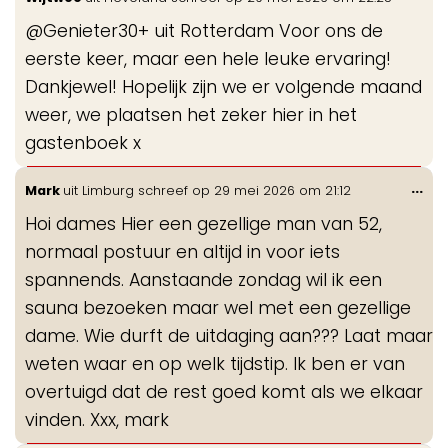
de
@Genieter30+ uit Rotterdam Voor ons de
me
eerste keer, maar een hele leuke ervaring!
Dankjewel! Hopelijk zijn we er volgende maand
weer, we plaatsen het zeker hier in het
gastenboek x
Wis
...
Mark
uit
Limburg
schreef op
29 mei 2026
om
21:12
de
Hoi dames Hier een gezellige man van 52,
me
normaal postuur en altijd in voor iets
spannends. Aanstaande zondag wil ik een
sauna bezoeken maar wel met een gezellige
dame. Wie durft de uitdaging aan??? Laat maar
weten waar en op welk tijdstip. Ik ben er van
overtuigd dat de rest goed komt als we elkaar
vinden. Xxx, mark