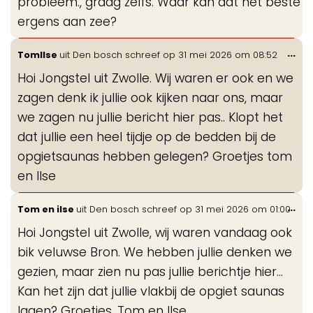
probleem., graag zelfs. Waar kan dat het beste
ergens aan zee?
Wis
...
TomIlse
uit
Den bosch
schreef op
31 mei 2026
om
08:52
de
Hoi Jongstel uit Zwolle. Wij waren er ook en we
me
zagen denk ik jullie ook kijken naar ons, maar
we zagen nu jullie bericht hier pas.. Klopt het
dat jullie een heel tijdje op de bedden bij de
opgietsaunas hebben gelegen? Groetjes tom
en Ilse
Wis
...
Tom en ilse
uit
Den bosch
schreef op
31 mei 2026
om
01:00
de
Hoi Jongstel uit Zwolle, wij waren vandaag ook
me
bik veluwse Bron. We hebben jullie denken we
gezien, maar zien nu pas jullie berichtje hier...
Kan het zijn dat jullie vlakbij de opgiet saunas
lagen? Groetjes, Tom en Ilse